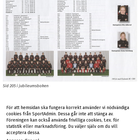
1921
1922
1923
1924
1925
1926
Sid 205 i jubileumsboken
1927
1928
För att hemsidan ska fungera korrekt använder vi nödvändiga
cookies från SportAdmin. Dessa går inte att stänga av.
1929
Föreningen kan också använda frivilliga cookies, t.ex. för
statistik eller marknadsföring. Du väljer själv om du vill
1930
acceptera dessa.