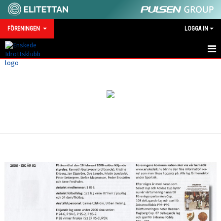
FÖRENINGEN
LOGGA IN
OM FÖRENINGEN
MEDLEMSSKAP & AVGIFTER
SPONSRING & PARTNERS
TRYGG IDROTT
KAFETERIA
ENSKEDE IK HISTORIK
GRUNDARE