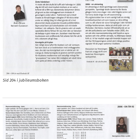
ORDFÖRANDEN
EIK-VIP
EIK REKORD
STATISTIK HERR A
STATISTIK DAM A
1914
Sid 204 i jubileumsboken
1915-1916
1917
1918
1919
1920