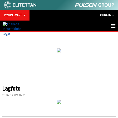
P 2019 SVART
LOGGA IN
HEM
NYHETER
KALENDER
MATCHER
TRUPPEN
Lagfoto
BILDGALLERI
2026-04-09 16:01
DOKUMENT
KONTAKT