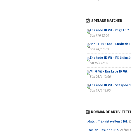
SPELADE MATCHER
Enskede IK Vit
- Vega FC 2
Sön 7/6 12:00
Boo FF 18:6 röd -
Enskede IK
Sön 24/5 13:30
Enskede IK Vit
- IFK Lidingö
Lör 9/5 12:00
MHFF Vit -
Enskede IK Vit
Sön 26/4 10:00
Enskede IK Vit
- Saltsjöbade
Sön 19/4 12:00
KOMMANDE AKTIVITETE
Match, Träkvistavallen 2161
, 2
Träning, Enskede IP 5
, 24/08 