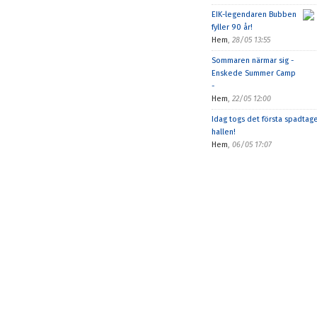
EIK-legendaren Bubben
fyller 90 år!
Hem
,
28/05 13:55
Sommaren närmar sig -
Enskede Summer Camp
-
Hem
,
22/05 12:00
Idag togs det första spadtage
hallen!
Hem
,
06/05 17:07