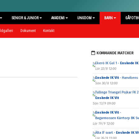
SENIOR & JUNIOR
AKADEMI
UNGDOM
BARN
GÅFOTB
ldgalleri
Dokument
Kontakt
KOMMANDE MATCHER
Ekerö IK Gul 1 -
Enskede IK 
Lör 22/8 12:00
Enskede IK Vit
- Hanvikens 
Sön 30/8 12:00
Tullinge Triangel Pojkar FK 2
Enskede IK Vit
Sön 13/9 09:00
Enskede IK Vit
-
Bagarmossen Kärrtorp BK Sv
Lör 19/9 12:00
Älta IF svart -
Enskede IK Vi
Lör 26/9 11:00