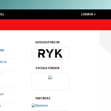
OLL
LOGGA IN
HUVUDSPONSOR
Vit
SK Vit
SOCIALA FONDEN
 -
art
PARTNERS
t