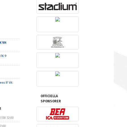
 Vit
 FK 9
ns IF Vit
OFFICIELLA
SPONSORER
R
2/08 12:00
17:00