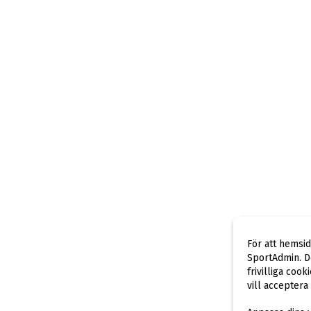
För att hemsi
SportAdmin. De
frivilliga cook
vill acceptera