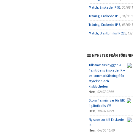
Match, Enskede IP 55
, 30/08 
Träning, Enskede IP 5
, 31/08 1
Träning, Enskede IP 5
, 07/09 
Match, Brantbrinks IP 225
, 13
NYHETER FRÅN FÖRENI
Tillsammans bygger vi
framtidens Enskede IK –
en sommarhälsning från
styrelsen och
klubbchefen
Hem
,
02/07 07:59
Stora framgångar för EIK
i gåfotbolls-VM
Hem
,
10/06 10:21
Ny sponsor till Enskede
IK
Hem
,
04/06 16:09