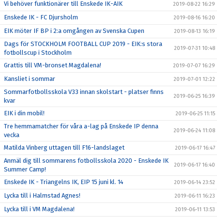
Vi behöver funktionärer till Enskede IK-AIK
2019-08-22 16:29
Enskede IK - FC Djursholm
2019-08-16 16:20
EIK möter IF BP i 2:a omgången av Svenska Cupen
2019-08-13 16:19
Dags för STOCKHOLM FOOTBALL CUP 2019 - EIK:s stora
2019-07-31 10:48
fotbollscup i Stockholm
Grattis till VM-bronset Magdalena!
2019-07-07 16:29
Kansliet i sommar
2019-07-01 12:22
Sommarfotbollsskola V33 innan skolstart - platser finns
2019-06-25 16:39
kvar
EIK i din mobil!
2019-06-25 11:15
Tre hemmamatcher för våra a-lag på Enskede IP denna
2019-06-24 11:08
vecka
Matilda Vinberg uttagen till F16-landslaget
2019-06-17 16:47
Anmäl dig till sommarens fotbollsskola 2020 - Enskede IK
2019-06-17 16:40
Summer Camp!
Enskede IK - Triangelns IK, EIP 15 juni kl. 14
2019-06-14 23:52
Lycka till i Halmstad Agnes!
2019-06-11 16:23
Lycka till i VM Magdalena!
2019-06-11 13:53