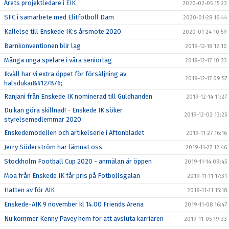
Årets projektledare i EIK
2020-02-05 15:23
SFC i samarbete med Elitfotboll Dam
2020-01-28 16:44
Kallelse till Enskede IK:s årsmöte 2020
2020-01-24 10:59
Barnkonventionen blir lag
2019-12-18 12:10
Många unga spelare i våra seniorlag
2019-12-17 10:33
Ikväll har vi extra öppet för försäljning av
2019-12-17 09:57
halsdukar&#127876;
Ranjani från Enskede IK nominerad till Guldhanden
2019-12-14 11:27
Du kan göra skillnad! - Enskede IK söker
2019-12-02 13:25
styrelsemedlemmar 2020
Enskedemodellen och artikelserie i Aftonbladet
2019-11-27 16:16
Jerry Söderström har lämnat oss
2019-11-27 12:46
Stockholm Football Cup 2020 - anmälan är öppen
2019-11-14 09:45
Moa från Enskede IK får pris på Fotbollsgalan
2019-11-11 17:31
Hatten av för AIK
2019-11-11 15:18
Enskede-AIK 9 november kl 14.00 Friends Arena
2019-11-08 16:47
Nu kommer Kenny Pavey hem för att avsluta karriären
2019-11-05 19:33