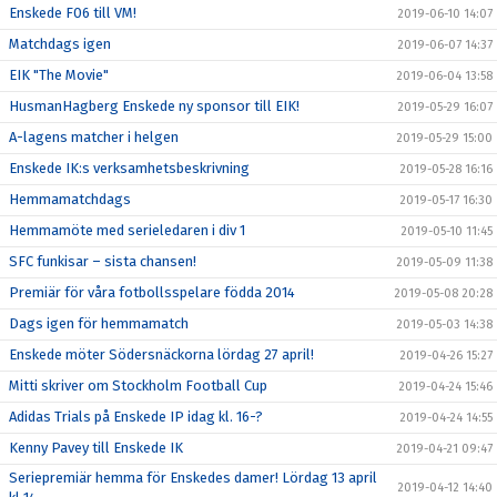
Enskede F06 till VM!
2019-06-10 14:07
Matchdags igen
2019-06-07 14:37
EIK "The Movie"
2019-06-04 13:58
HusmanHagberg Enskede ny sponsor till EIK!
2019-05-29 16:07
A-lagens matcher i helgen
2019-05-29 15:00
Enskede IK:s verksamhetsbeskrivning
2019-05-28 16:16
Hemmamatchdags
2019-05-17 16:30
Hemmamöte med serieledaren i div 1
2019-05-10 11:45
SFC funkisar – sista chansen!
2019-05-09 11:38
Premiär för våra fotbollsspelare födda 2014
2019-05-08 20:28
Dags igen för hemmamatch
2019-05-03 14:38
Enskede möter Södersnäckorna lördag 27 april!
2019-04-26 15:27
Mitti skriver om Stockholm Football Cup
2019-04-24 15:46
Adidas Trials på Enskede IP idag kl. 16-?
2019-04-24 14:55
Kenny Pavey till Enskede IK
2019-04-21 09:47
Seriepremiär hemma för Enskedes damer! Lördag 13 april
2019-04-12 14:40