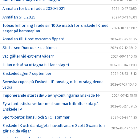
2024-10-25 16:30
Anmälan för barn födda 2020-2021
2024-10-17 13:50
Anmälan SFC 2025
2024-10-11 16:01
Tobias Enhörning firade sin 100:e match för Enskede IK med
2024-10-11 11:07
seger på hemmaplan
Anmälan till Höstlovscamp öppen!
2024-09-25 10:25
Stiftelsen Dunross - se filmen
2024-09-12 18:19
Vad gäller vid extremt väder?
2024-09-11 10:15
Lilian och Moa uttagna till landslaget
2024-09-04 11:03
Enskededagen 7 september
2024-08-23 13:12
Svenska cupen på Enskede IP onsdag och torsdag denna
2024-07-27 10:40
vecka
Imponerande start i div 5 av nykomlingarna Enskede FF
2024-07-12 15:15
Fyra fantastiska veckor med sommarfotbollsskola på
2024-06-27 09:55
Enskede IP
Sportkontor, kansli och SFC i sommar
2024-06-24 14:25
Enskede IK och damlagets huvudtränare Scott Swainston
2024-06-17 16:37
går skilda vägar