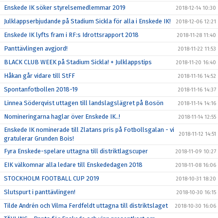
Enskede IK söker styrelsemedlemmar 2019
2018-12-14 10:30
Julklappserbjudande på Stadium Sickla för alla i Enskede IK!
2018-12-06 12:21
Enskede IK lyfts fram i RF:s Idrottsrapport 2018
2018-11-28 11:40
Panttävlingen avgjord!
2018-11-22 11:53
BLACK CLUB WEEK på Stadium Sickla! + Julklappstips
2018-11-20 16:40
Håkan går vidare till StFF
2018-11-16 14:52
Spontanfotbollen 2018-19
2018-11-16 14:37
Linnea Söderqvist uttagen till landslagslägret på Bosön
2018-11-14 14:16
Nomineringarna haglar över Enskede IK..!
2018-11-14 12:55
Enskede IK nominerade till Zlatans pris på Fotbollsgalan - vi
2018-11-12 14:51
gratulerar Grunden Bois!
Fyra Enskede-spelare uttagna till distriktlagscuper
2018-11-09 10:27
EIK välkomnar alla ledare till Enskededagen 2018
2018-11-08 16:06
STOCKHOLM FOOTBALL CUP 2019
2018-10-31 18:20
Slutspurt i panttävlingen!
2018-10-30 16:15
Tilde Andrén och Vilma Ferdfeldt uttagna till distriktslaget
2018-10-30 16:06