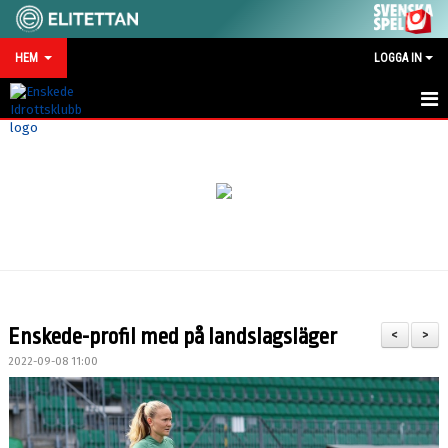
HEM
LOGGA IN
HEM
NYHETER
MATCHKALENDER
VID SKADA/OLYCKA
KONTAKT
Enskede-profil med på landslagsläger
<
>
SPONSRING
2022-09-08 11:00