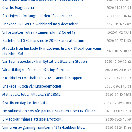
Grattis Magdalena!
2020-11-25 10:01
Riktlinjerna förlängs till den 13 december
2020-11-19 16:14
Enskede IK i SvFF:s webbinarium 9 december
2020-11-17 17:02
Vi fortsätter följa riktlinjerna kring Covid 19
2020-11-12 13:41
Kallelse till SFC:s årsmöte 2020 - ändrat datum
2020-10-27 11:50
Matilda från Enskede IK matchens lirare - Stockholm vann
2020-10-22 18:37
distrikts-SM
Vår Teamsalesbutik har flyttat till Stadium Globen
2020-10-09 10:42
Våra riktlinjer i Enskede IK kring Corona
2020-09-28 15:07
Stockholm Football Cup 2021 - anmälan öppen
2020-09-23 16:19
Enskede IK och vår Enskedemodell
2020-09-21 10:01
Mellispaketet är tillbaka &#128512;
2020-09-10 16:15
Grattis en dag i efterskott...
2020-09-09 16:03
Ny onlineshop hos vår partner Stadium + se EIK-filmen!
2020-09-02 16:30
EIP lockar många att spela fotboll..
2020-08-27 13:59
Vinnaren av gamingmonitorn i 1914-klubben blev....
2020-08-24 17:44