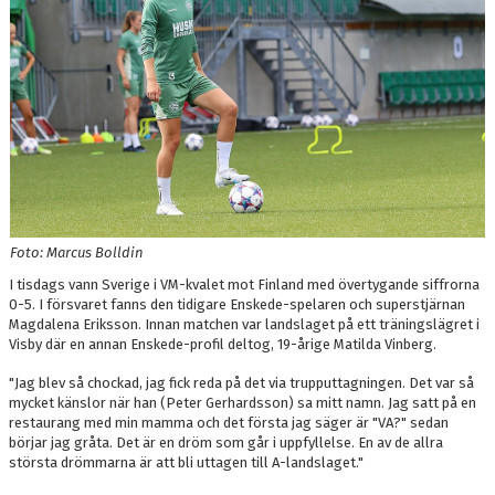
Foto: Marcus Bolldin
I tisdags vann Sverige i VM-kvalet mot Finland med övertygande siffrorna
0-5. I försvaret fanns den tidigare Enskede-spelaren och superstjärnan
Magdalena Eriksson. Innan matchen var landslaget på ett träningslägret i
Visby där en annan Enskede-profil deltog, 19-årige Matilda Vinberg.
"Jag blev så chockad, jag fick reda på det via trupputtagningen. Det var så
mycket känslor när han (Peter Gerhardsson) sa mitt namn. Jag satt på en
restaurang med min mamma och det första jag säger är "VA?" sedan
börjar jag gråta. Det är en dröm som går i uppfyllelse. En av de allra
största drömmarna är att bli uttagen till A-landslaget."