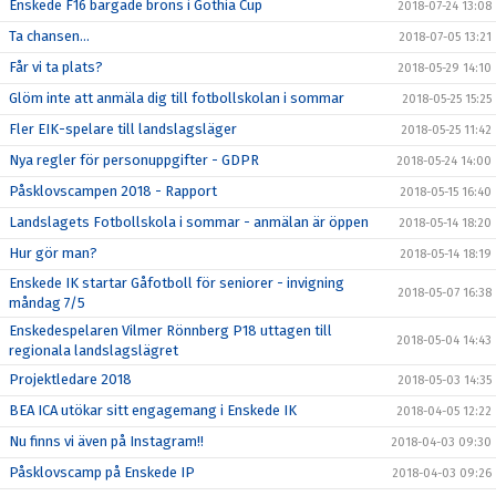
Enskede F16 bärgade brons i Gothia Cup
2018-07-24 13:08
Ta chansen...
2018-07-05 13:21
Får vi ta plats?
2018-05-29 14:10
Glöm inte att anmäla dig till fotbollskolan i sommar
2018-05-25 15:25
Fler EIK-spelare till landslagsläger
2018-05-25 11:42
Nya regler för personuppgifter - GDPR
2018-05-24 14:00
Påsklovscampen 2018 - Rapport
2018-05-15 16:40
Landslagets Fotbollskola i sommar - anmälan är öppen
2018-05-14 18:20
Hur gör man?
2018-05-14 18:19
Enskede IK startar Gåfotboll för seniorer - invigning
2018-05-07 16:38
måndag 7/5
Enskedespelaren Vilmer Rönnberg P18 uttagen till
2018-05-04 14:43
regionala landslagslägret
Projektledare 2018
2018-05-03 14:35
BEA ICA utökar sitt engagemang i Enskede IK
2018-04-05 12:22
Nu finns vi även på Instagram!!
2018-04-03 09:30
Påsklovscamp på Enskede IP
2018-04-03 09:26