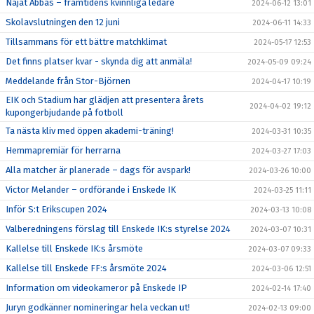
Najat Abbas – framtidens kvinnliga ledare
2024-06-12 13:01
Skolavslutningen den 12 juni
2024-06-11 14:33
Tillsammans för ett bättre matchklimat
2024-05-17 12:53
Det finns platser kvar - skynda dig att anmäla!
2024-05-09 09:24
Meddelande från Stor-Björnen
2024-04-17 10:19
EIK och Stadium har glädjen att presentera årets
2024-04-02 19:12
kupongerbjudande på fotboll
Ta nästa kliv med öppen akademi-träning!
2024-03-31 10:35
Hemmapremiär för herrarna
2024-03-27 17:03
Alla matcher är planerade – dags för avspark!
2024-03-26 10:00
Victor Melander – ordförande i Enskede IK
2024-03-25 11:11
Inför S:t Erikscupen 2024
2024-03-13 10:08
Valberedningens förslag till Enskede IK:s styrelse 2024
2024-03-07 10:31
Kallelse till Enskede IK:s årsmöte
2024-03-07 09:33
Kallelse till Enskede FF:s årsmöte 2024
2024-03-06 12:51
Information om videokameror på Enskede IP
2024-02-14 17:40
Juryn godkänner nomineringar hela veckan ut!
2024-02-13 09:00