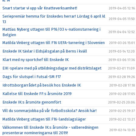
kl 14
Snart startar vi upp vår Knatteverksamhet!
2019-04-05 12:16
Seriepremiär hemma för Enskedes herrar! Lördag 6 april kl
2019-04-05 11:50
13
Mattias Nyberg uttagen till P16/03 4-nationsturnering i
2019-04-04 12:52
Belgien
Matilda Vinberg uttagen till F16 UEFA-turnering i Slovenien
2019-03-26 15:01
Enskede IK tävlar i Eldsjälsgalan på Berns i kväll
2019-03-14 12:20
Klart med ny sportchef till Enskede IK
2019-03-06 17:36
EIK-spelare med på utbildningsdagar med distriktslaget
2019-03-01 11:09
Dags för slutspel i Futsal-SM F17
2019-02-28 19:26
Idrottsborgarrådet på besök hos Enskede IK
2019-02-28 17:18
Kallelse till Enskede FF:s årsmöte 2019
2019-02-28 17:05
Enskede IK:s årsmöte genomfört
2019-02-25 20:06
Vill du sommarjobba på vår fotbollsskola? Ansök här!
2019-02-25 19:37
Matilda Vinberg uttagen till F16-landslagsläger
2019-02-22 13:21
Välkommen till Enskede IK:s årsmöte - valberedningen
2019-02-14 13:35
presenterar nomineringarna till 2019!