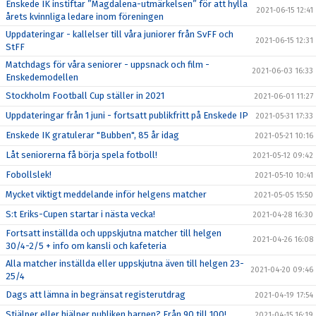
Enskede IK instiftar ”Magdalena-utmärkelsen” för att hylla
2021-06-15 12:41
årets kvinnliga ledare inom föreningen
Uppdateringar - kallelser till våra juniorer från SvFF och
2021-06-15 12:31
StFF
Matchdags för våra seniorer - uppsnack och film -
2021-06-03 16:33
Enskedemodellen
Stockholm Football Cup ställer in 2021
2021-06-01 11:27
Uppdateringar från 1 juni - fortsatt publikfritt på Enskede IP
2021-05-31 17:33
Enskede IK gratulerar "Bubben", 85 år idag
2021-05-21 10:16
Låt seniorerna få börja spela fotboll!
2021-05-12 09:42
Fobollslek!
2021-05-10 10:41
Mycket viktigt meddelande inför helgens matcher
2021-05-05 15:50
S:t Eriks-Cupen startar i nästa vecka!
2021-04-28 16:30
Fortsatt inställda och uppskjutna matcher till helgen
2021-04-26 16:08
30/4-2/5 + info om kansli och kafeteria
Alla matcher inställda eller uppskjutna även till helgen 23-
2021-04-20 09:46
25/4
Dags att lämna in begränsat registerutdrag
2021-04-19 17:54
Stjälper eller hjälper publiken barnen? Från 90 till 100!
2021-04-15 16:19