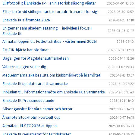
Elitfotboll på Enskede IP - en historisk säsong väntar
2026-04-01 13:00
Efter tio år vid sidlinjen tackar föräldratränaren för sig
2026-03-30 17:59
Enskede IK:s årsmöte 2026
2026-03-23 17:18
En gemensam akademisatsning – individen i fokus i
2026-03-03 12:47
Enskede IK
Anmälan öppen till Fotbollsfritids - vårterminen 2026!
2026-02-10
Ett EIK-hjärta har slocknat
2026-02-03 12:11
Dags igen för Magdalenautmärkelsen
2026-01-14 15:26
Valberedningen söker dig
2026-01-07 19:33
Medlemmarna ska besluta om klubbmärket på årsmötet
2025-12-12 13:57
Enskede IK uppdaterar sitt varumärke
2025-12-10 22:22
Inbjudan till informationsmöte om Enskede IK:s varumärke
2025-12-06 15:43
Enskede IK Pressmeddelande
2025-11-21 11:40
Säsongavslut för våra damer och herrar
2025-10-20 14:11
Årsmöte Stockholm Football Cup
2025-10-17 14:15
Anmälan till SFC 2026 är öppen!
2025-10-09 16:21
Enskede IK registrerat för Fritidskortet
2025-10-02 16:52