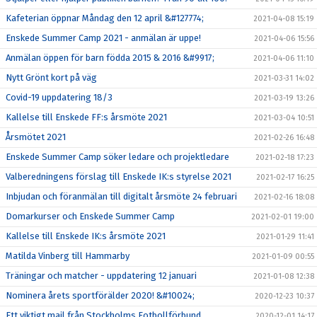
Kafeterian öppnar Måndag den 12 april &#127774;
2021-04-08 15:19
Enskede Summer Camp 2021 - anmälan är uppe!
2021-04-06 15:56
Anmälan öppen för barn födda 2015 & 2016 &#9917;
2021-04-06 11:10
Nytt Grönt kort på väg
2021-03-31 14:02
Covid-19 uppdatering 18/3
2021-03-19 13:26
Kallelse till Enskede FF:s årsmöte 2021
2021-03-04 10:51
Årsmötet 2021
2021-02-26 16:48
Enskede Summer Camp söker ledare och projektledare
2021-02-18 17:23
Valberedningens förslag till Enskede IK:s styrelse 2021
2021-02-17 16:25
Inbjudan och föranmälan till digitalt årsmöte 24 februari
2021-02-16 18:08
Domarkurser och Enskede Summer Camp
2021-02-01 19:00
Kallelse till Enskede IK:s årsmöte 2021
2021-01-29 11:41
Matilda Vinberg till Hammarby
2021-01-09 00:55
Träningar och matcher - uppdatering 12 januari
2021-01-08 12:38
Nominera årets sportförälder 2020! &#10024;
2020-12-23 10:37
Ett viktigt mail från Stockholms Fotbollförbund
2020-12-01 14:17