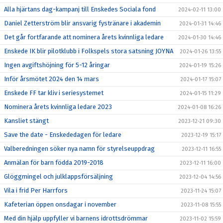
Alla hjärtans dag-kampanj till Enskedes Sociala fond
2024-02-11 13:00
Daniel Zetterström blir ansvarig fystränare i akademin
2024-01-31 14:46
Det går fortfarande att nominera årets kvinnliga ledare
2024-01-30 14:46
Enskede IK blir pilotklubb i Folkspels stora satsning JOYNA
2024-01-26 13:55
Ingen avgiftshöjning för 5-12 åringar
2024-01-19 15:26
Inför årsmötet 2024 den 14 mars
2024-01-17 15:07
Enskede FF tar kliv i seriesystemet
2024-01-15 11:29
Nominera årets kvinnliga ledare 2023
2024-01-08 16:26
Kansliet stängt
2023-12-21 09:30
Save the date - Enskededagen för ledare
2023-12-19 15:17
Valberedningen söker nya namn för styrelseuppdrag
2023-12-11 16:55
Anmälan för barn födda 2019-2018
2023-12-11 16:00
Glöggmingel och julklappsförsäljning
2023-12-04 14:56
Vila i frid Per Harrfors
2023-11-24 15:07
Kafeterian öppen onsdagar i november
2023-11-08 15:55
Med din hjälp uppfyller vi barnens idrottsdrömmar
2023-11-02 15:59