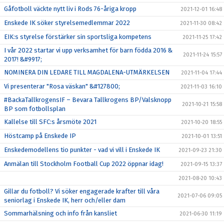
Gåfotboll väckte nytt liv i Rods 76-åriga kropp
2021-12-01 16:48
Enskede IK söker styrelsemedlemmar 2022
2021-11-30 08:42
EIK:s styrelse förstärker sin sportsliga kompetens
2021-11-25 17:42
I vår 2022 startar vi upp verksamhet för barn födda 2016 &
2021-11-24 15:57
2017! &#9917;
NOMINERA DIN LEDARE TILL MAGDALENA-UTMÄRKELSEN
2021-11-04 17:44
Vi presenterar "Rosa väskan" &#127800;
2021-11-03 16:10
#BackaTallkrogensIF – Bevara Tallkrogens BP/Valsknopp
2021-10-21 15:58
BP som fotbollsplan
Kallelse till SFC:s årsmöte 2021
2021-10-20 18:55
Höstcamp på Enskede IP
2021-10-01 13:51
Enskedemodellens tio punkter - vad vi vill i Enskede IK
2021-09-23 21:30
Anmälan till Stockholm Football Cup 2022 öppnar idag!
2021-09-15 13:37
2021-08-20 10:43
Gillar du fotboll? Vi söker engagerade krafter till våra
2021-07-06 09:05
seniorlag i Enskede IK, herr och/eller dam
Sommarhälsning och info från kansliet
2021-06-30 11:19