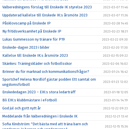
Valberedningens förslag till Enskede IK styrelse 2023
2023-03-07 11:46
Uppdaterad kallelse till Enskede IK:s årsmöte 2023
2023-03-07 11:36
Påsklovscamp på Enskede IP
2023-02-28 14:45
Ny fritidsverksamhet på Enskede IP
2023-02-23 18:31
Lukas Gummesson ny tränare för P19
2023-02-22 09:30
Enskede-dagen 2023 i bilder
2023-02-20 17:30
Kallelse till Enskede IK:s årsmöte 2023
2023-02-15 09:22
Skänkes: Träningskläder och fotbollsskor
2023-02-06 16:02
Brinner du för marknad och kommunikationsfrågor?
2023-01-24 16:42
Sportchef Helena Nordlöf gästar podden Ett samtal om
2023-01-23 12:02
ungdomsfotboll
Enskededagen 2023 – EIK:s stora ledarträff
2023-01-18 12:05
Bli EIK:s klubbmästare i eFotboll
2023-01-14 14:19
God jul och gott nytt år
2022-12-22 09:23
Meddelande från Valberedningen i Enskede IK
2022-12-21 13:41
Sofia Kindström: "Det bästa med att träna barn och
2022-12-15 15:36