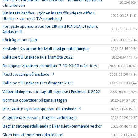
2022-03-24
utmärkelsen
Din insats behövs – gör en insats för krigets offer i
2022-03-23 11:13
Ukraina - var med i TV-inspelning!
Förnyade sponsoravtal för EIK med ICA BEA, Stadium,
2022-03-21 11:15
Adidas m.fl.
Förfrågan om hjälp
2022-03-18 12:14
Enskede IK:s årsmöte i kväll med prisutdelningar
2022-03-16 10:54
Kallelse till Enskede IK:s årsmöte 2022
2022-03-11 16:45
Nu öppnar vi kafeterian mellan 17:00-20:00 mån-tors
2022-03-09 16:49
Påsklovscamp på Enskede IP
2022-03-09 14:14
Kallelse till Enskede FF:s årsmöte 2022
2022-03-08 22:44
Valberedningens förslag till styrelse i Enskede IK 2022
2022-03-04 15:24
Normala öppettider på kansliet igen
2022-02-10 16:01
RYK GROUP ny huvudsponsor till Enskede IK
2022-01-24 15:00
Magdalena Eriksson uttagen i världslaget
2022-01-20 12:37
Begränsat öppethållande på kansliet kommande veckor
2022-01-10 16:12
Glöm inte att nominera din ledare!
2021-12-13 20:49