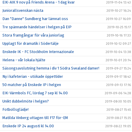
EIK-AIK 9 nov på Friends Arena - 1 dag kvar
2019-11-04 13:43
Juniorallsvenskan nästa
2019-10-27 16:24
Dan "Danne" Sundberg har lämnat oss
2019-10-27 16:09
Tre spännande händelser i helgen på EIP
2019-10-25 15:17
Stora framgångar för våra juniorlag
2019-10-16 17:33
Upplagt för dramatik i Södertälje
2019-10-12 09:27
Enskede IK - FC Stockholm Internazionale
2019-10-04 13:38
Helena - vår lokala hjälte
2019-10-01 20:14
Säsongsavslutning hemma i div 1 Södra Svealand damer!
2019-09-27 15:24
Ny i kafeterian - utökade öppettider
2019-09-17 18:42
50 matcher på Enskede IP i helgen
2019-09-13 17:16
EIK-Värmbols FC, lördag 7 sep kl 14.00
2019-09-06 14:28
Unikt dubbelmöte i helgen?
2019-08-30 10:05
Fotbollsglädje!
2019-08-27 15:45
Matilda Vinberg uttagen till F17 för-EM
2019-08-27 15:35
Enskede IP 24 augusti kl 14.00
2019-08-22 19:05