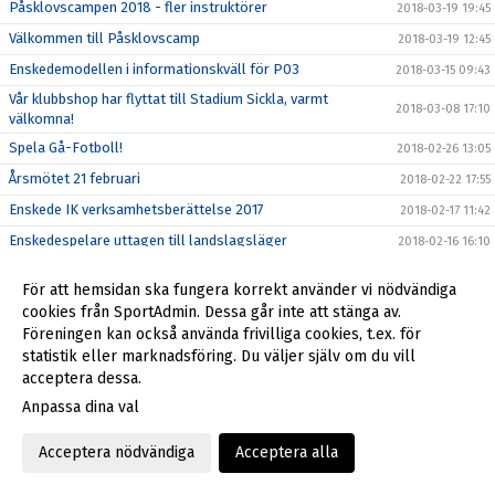
Påsklovscampen 2018 - fler instruktörer
2018-03-19 19:45
Välkommen till Påsklovscamp
2018-03-19 12:45
Enskedemodellen i informationskväll för P03
2018-03-15 09:43
Vår klubbshop har flyttat till Stadium Sickla, varmt
2018-03-08 17:10
välkomna!
Spela Gå-Fotboll!
2018-02-26 13:05
Årsmötet 21 februari
2018-02-22 17:55
Enskede IK verksamhetsberättelse 2017
2018-02-17 11:42
Enskedespelare uttagen till landslagsläger
2018-02-16 16:10
Motioner årsmöte 2018
2018-02-15 13:35
För att hemsidan ska fungera korrekt använder vi nödvändiga
Nomineringar till Enskede IK:s styrelse 2018
2018-02-13 16:57
cookies från SportAdmin. Dessa går inte att stänga av.
Föreningen kan också använda frivilliga cookies, t.ex. för
Nytt samarbete från 2018
2018-02-02 17:10
statistik eller marknadsföring. Du väljer själv om du vill
Börja spela fotboll i Enskede IK!
2018-02-01 17:43
acceptera dessa.
Nya ledarguiden klar!
2018-01-24 17:28
Anpassa dina val
Ny sponsor av Enskede IK
2018-01-12 15:54
Acceptera nödvändiga
Acceptera alla
Ny medarbetare på kansliet
2018-01-04 15:38
Tragiska händelsen på Enskede Gårds gymnasium den 13