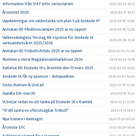
Information från StFF inför seriestarten
2025-03-24 16:31
Årsmötet 2025
2025-03-17 16:31
Uppdateringar om vattenläcka och plan 3 på Enskede IP
2025-03-10 14:50
Anmälan till Påsklovscampen 2025 är nu öppen!
2025-03-10 13:26
Valberedningens förslag till styrelse för Enskede IK
2025-03-06 13:41
verksamhetsåret 2025/2026
Anmälan till Fotbollsfritids 2025 är nu öppen!
2025-03-04 12:40
Nominera mera! Magdalenautmärkelsen 2024
2025-02-14 13:56
Kallelse till Enskede IK:s årsmöte den 13 mars 2025
2025-02-05 16:50
Enskede IK får ny sponsor - Autopunkten
2025-01-02 14:04
Sista chansen & God Jul
2024-12-19 12:39
Handla EIK-merch!
2024-12-13 15:42
Vi börjar redan nu att tänka på Enskede IK:s framtid
2024-12-11 11:09
"Vi vill spela en oförutsägbar fotboll"
2024-11-11 16:07
Nya tränare i damlaget
2024-11-05 09:34
Årsmöte SFC
2024-10-29 16:48
Kafeterian stängd för säsongen