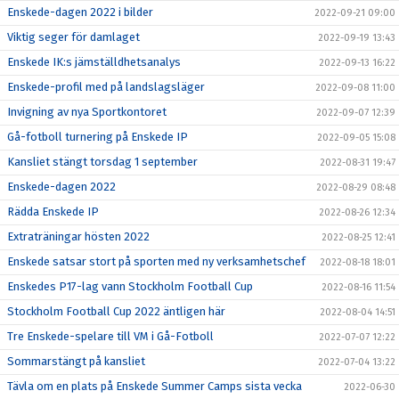
Enskede-dagen 2022 i bilder
2022-09-21 09:00
Viktig seger för damlaget
2022-09-19 13:43
Enskede IK:s jämställdhetsanalys
2022-09-13 16:22
Enskede-profil med på landslagsläger
2022-09-08 11:00
Invigning av nya Sportkontoret
2022-09-07 12:39
Gå-fotboll turnering på Enskede IP
2022-09-05 15:08
Kansliet stängt torsdag 1 september
2022-08-31 19:47
Enskede-dagen 2022
2022-08-29 08:48
Rädda Enskede IP
2022-08-26 12:34
Extraträningar hösten 2022
2022-08-25 12:41
Enskede satsar stort på sporten med ny verksamhetschef
2022-08-18 18:01
Enskedes P17-lag vann Stockholm Football Cup
2022-08-16 11:54
Stockholm Football Cup 2022 äntligen här
2022-08-04 14:51
Tre Enskede-spelare till VM i Gå-Fotboll
2022-07-07 12:22
Sommarstängt på kansliet
2022-07-04 13:22
Tävla om en plats på Enskede Summer Camps sista vecka
2022-06-30