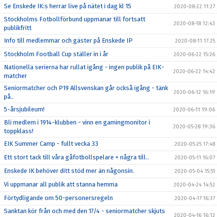
Se Enskede IK:s herrar live på nätet i dag kl 15
2020-08-22 11:27
Stockholms Fotbollförbund uppmanar till fortsatt
2020-08-18 12:43
publikfritt
Info till medlemmar och gäster på Enskede IP
2020-08-11 17:25
Stockholm Football Cup ställer in i år
2020-06-22 15:26
Nationella serierna har rullat igång - ingen publik på EIK-
2020-06-22 14:42
matcher
Seniormatcher och P19 Allsvenskan går också igång - tänk
2020-06-12 16:19
på..
5-årsjubileum!
2020-06-11 19:06
Bli medlem i 1914-klubben - vinn en gamingmonitor i
2020-05-28 19:36
toppklass!
EIK Summer Camp - fullt vecka 33
2020-05-25 17:48
Ett stort tack till våra gåfotbollspelare + några till..
2020-05-11 16:07
Enskede IK behöver ditt stöd mer än någonsin.
2020-05-04 15:51
Vi uppmanar all publik att stanna hemma
2020-04-24 14:52
Förtydligande om 50-personersregeln
2020-04-17 16:37
Sanktan kör från och med den 17/4 - seniormatcher skjuts
2020-04-16 16:12