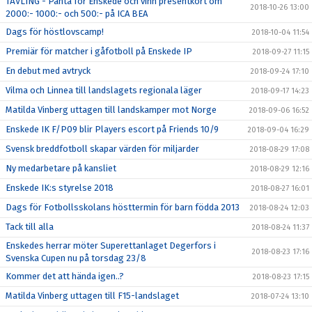
TÄVLING - Panta för Enskede och vinn presentkort om
2018-10-26 13:00
2000:- 1000:- och 500:- på ICA BEA
Dags för höstlovscamp!
2018-10-04 11:54
Premiär för matcher i gåfotboll på Enskede IP
2018-09-27 11:15
En debut med avtryck
2018-09-24 17:10
Vilma och Linnea till landslagets regionala läger
2018-09-17 14:23
Matilda Vinberg uttagen till landskamper mot Norge
2018-09-06 16:52
Enskede IK F/P09 blir Players escort på Friends 10/9
2018-09-04 16:29
Svensk breddfotboll skapar värden för miljarder
2018-08-29 17:08
Ny medarbetare på kansliet
2018-08-29 12:16
Enskede IK:s styrelse 2018
2018-08-27 16:01
Dags för Fotbollsskolans hösttermin för barn födda 2013
2018-08-24 12:03
Tack till alla
2018-08-24 11:37
Enskedes herrar möter Superettanlaget Degerfors i
2018-08-23 17:16
Svenska Cupen nu på torsdag 23/8
Kommer det att hända igen..?
2018-08-23 17:15
Matilda Vinberg uttagen till F15-landslaget
2018-07-24 13:10