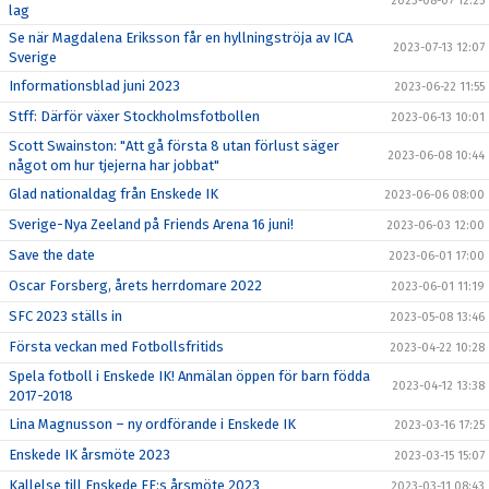
2023-08-07 12:25
lag
Se när Magdalena Eriksson får en hyllningströja av ICA
2023-07-13 12:07
Sverige
Informationsblad juni 2023
2023-06-22 11:55
Stff: Därför växer Stockholmsfotbollen
2023-06-13 10:01
Scott Swainston: "Att gå första 8 utan förlust säger
2023-06-08 10:44
något om hur tjejerna har jobbat"
Glad nationaldag från Enskede IK
2023-06-06 08:00
Sverige-Nya Zeeland på Friends Arena 16 juni!
2023-06-03 12:00
Save the date
2023-06-01 17:00
Oscar Forsberg, årets herrdomare 2022
2023-06-01 11:19
SFC 2023 ställs in
2023-05-08 13:46
Första veckan med Fotbollsfritids
2023-04-22 10:28
Spela fotboll i Enskede IK! Anmälan öppen för barn födda
2023-04-12 13:38
2017-2018
Lina Magnusson – ny ordförande i Enskede IK
2023-03-16 17:25
Enskede IK årsmöte 2023
2023-03-15 15:07
Kallelse till Enskede FF:s årsmöte 2023
2023-03-11 08:43