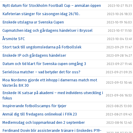
Nytt datum för Stockholm Football Cup – anmälan öppen
2023-10-27 15:31
Kafeterian stänger för säsongen idag 26/10..
2023-10-26 18:33
Enskede utslagna ur Svenska Cupen
2023-10-19 16:03
Cupmatchen idag och gårdagens händelser i Bryssel
2023-10-17 11:50
Årsmöte SFC
2023-10-04 13:41
Stort tack till ungdomsledarna på Fotbollslek
2023-09-29 11:47
Enskede IP och gårdagens händelser
2023-09-28 14:27
Datum och tid klart för Svenska cupen omgång 3
2023-09-27 11:46
Serielösa matcher – vad betyder det för oss?
2023-09-21 09:35
Moa Nordemo gjorde ett inhopp i damernas match mot
2023-09-13 10:46
Västerås BK 30
Enskede IK satsar på akademi – med individens utveckling i
2023-09-06 16:53
fokus
Inspirerande fotbollscamps för tjejer
2023-08-25 13:00
Anmäl dig till fredagens onlinekval i FIFA 23
2023-08-21 09:43
Medlemsdag och loppmarknad den 2 september
2023-08-16 12:40
Ferdinand Dovin blir assisterande tränare i Enskedes P19-