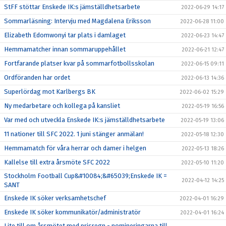
StFF stöttar Enskede IK:s jämställdhetsarbete
2022-06-29 14:17
Sommarläsning: Intervju med Magdalena Eriksson
2022-06-28 11:00
Elizabeth Edomwonyi tar plats i damlaget
2022-06-23 14:47
Hemmamatcher innan sommaruppehållet
2022-06-21 12:47
Fortfarande platser kvar på sommarfotbollsskolan
2022-06-15 09:11
Ordföranden har ordet
2022-06-13 14:36
Superlördag mot Karlbergs BK
2022-06-02 15:29
Ny medarbetare och kollega på kansliet
2022-05-19 16:56
Var med och utveckla Enskede IK:s jämställdhetsarbete
2022-05-19 13:06
11 nationer till SFC 2022. 1 juni stänger anmälan!
2022-05-18 12:30
Hemmamatch för våra herrar och damer i helgen
2022-05-13 18:26
Kallelse till extra årsmöte SFC 2022
2022-05-10 11:20
Stockholm Football Cup&#10084;&#65039;Enskede IK =
2022-04-12 14:25
SANT
Enskede IK söker verksamhetschef
2022-04-01 16:29
Enskede IK söker kommunikatör/administratör
2022-04-01 16:24
Lite till om årsmötet med prisregn - nomineringarna till