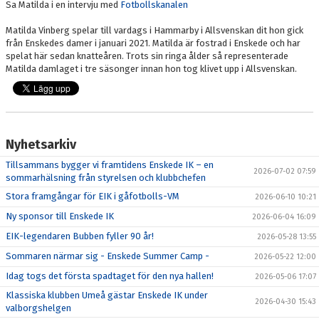
Sa Matilda i en intervju med
Fotbollskanalen
Matilda Vinberg spelar till vardags i Hammarby i Allsvenskan dit hon gick
från Enskedes damer i januari 2021. Matilda är fostrad i Enskede och har
spelat här sedan knatteåren. Trots sin ringa ålder så representerade
Matilda damlaget i tre säsonger innan hon tog klivet upp i Allsvenskan.
Nyhetsarkiv
Tillsammans bygger vi framtidens Enskede IK – en
2026-07-02 07:59
sommarhälsning från styrelsen och klubbchefen
Stora framgångar för EIK i gåfotbolls-VM
2026-06-10 10:21
Ny sponsor till Enskede IK
2026-06-04 16:09
EIK-legendaren Bubben fyller 90 år!
2026-05-28 13:55
Sommaren närmar sig - Enskede Summer Camp -
2026-05-22 12:00
Idag togs det första spadtaget för den nya hallen!
2026-05-06 17:07
Klassiska klubben Umeå gästar Enskede IK under
2026-04-30 15:43
valborgshelgen