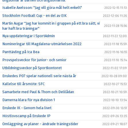
ungdomar är barnen och ungdomarna."
Isabelle Axelsson: "Jag vill göra mål helt enkelt"
2022-12-15 11:13
Stockholm Football Cup - en del av EIK
2022-12-06 11:26
Martin Augar "Jag har kommit in i gruppen på ett bra sätt, vi
2022-11-28 15:56
har haft bra träningar"
Nya uppdateringar i SportAdmin
2022-11-22 12:00
Nomineringar till Magdalena-utmärkelsen 2022
2022-11-18 15:59
Panttävling på Ica Bea
2022-11-16 16:55
Provspelsveckor för junior- och senior
2022-11-10 15:14
Utbildningsveckor på Sportkontoret
2022-11-02 17:09
Enskedes P07 spelar nationell serie nästa år
2022-10-28 09:00
Kallelse till årsmöte: SFC
2022-10-27 15:53
Samarbete med Paul & Thom och Delilådan
2022-10-21 10:59
Damerna klara för nya division 1
2022-10-10 13:54
Enskede IK - Genom hela livet
2022-09-30 13:51
Höstlovscamp på Enskede IP
2022-09-26 13:35
Omläggning av planer - ändrade träningstider
2022-09-21 18:07