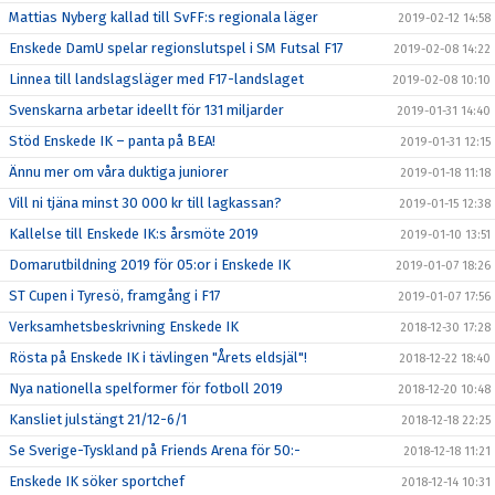
Mattias Nyberg kallad till SvFF:s regionala läger
2019-02-12 14:58
Enskede DamU spelar regionslutspel i SM Futsal F17
2019-02-08 14:22
Linnea till landslagsläger med F17-landslaget
2019-02-08 10:10
Svenskarna arbetar ideellt för 131 miljarder
2019-01-31 14:40
Stöd Enskede IK – panta på BEA!
2019-01-31 12:15
Ännu mer om våra duktiga juniorer
2019-01-18 11:18
Vill ni tjäna minst 30 000 kr till lagkassan?
2019-01-15 12:38
Kallelse till Enskede IK:s årsmöte 2019
2019-01-10 13:51
Domarutbildning 2019 för 05:or i Enskede IK
2019-01-07 18:26
ST Cupen i Tyresö, framgång i F17
2019-01-07 17:56
Verksamhetsbeskrivning Enskede IK
2018-12-30 17:28
Rösta på Enskede IK i tävlingen "Årets eldsjäl"!
2018-12-22 18:40
Nya nationella spelformer för fotboll 2019
2018-12-20 10:48
Kansliet julstängt 21/12-6/1
2018-12-18 22:25
Se Sverige-Tyskland på Friends Arena för 50:-
2018-12-18 11:21
Enskede IK söker sportchef
2018-12-14 10:31