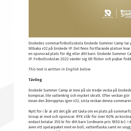
Enskedes sommarfotbollsskola Enskede Summer Camp tar p
tillbaka v32 på Enskede IP. Det finns fortfarande platser kvar
en sponsrad plats för dig eller ditt barn. Enskede Summer 
IP. Fotbollsskolan 2022 vänder sig till flickor och pojkar fö
This text is written in English below
Tävling
Enskede Summer Camp
är inne på sin tredje vecka på Enske
kompisar, lite vattenkrig och mycket skratt. Efter veckan gö
innan den återupptas igen v32, sista veckan denna sommaren
Nytt för i år är att det går att tävla om en plats på somm
Group är med och sponsrar. RYK står för över 80% av kostnad
endast betalar 350 kr för ditt barn (ordinarie pris 1850 kr). I
även ett spelarpaket med en boll, vattenflaska samt en snyg