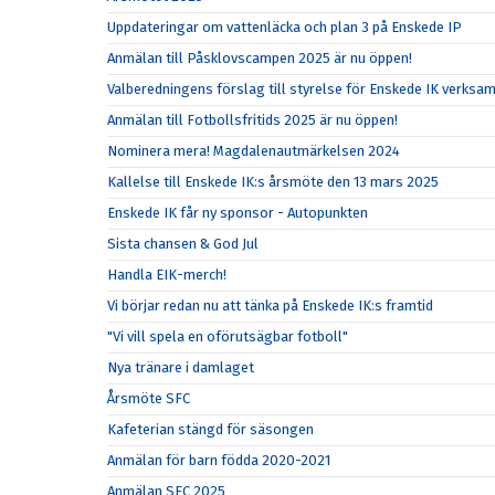
Uppdateringar om vattenläcka och plan 3 på Enskede IP
Anmälan till Påsklovscampen 2025 är nu öppen!
Valberedningens förslag till styrelse för Enskede IK verks
Anmälan till Fotbollsfritids 2025 är nu öppen!
Nominera mera! Magdalenautmärkelsen 2024
Kallelse till Enskede IK:s årsmöte den 13 mars 2025
Enskede IK får ny sponsor - Autopunkten
Sista chansen & God Jul
Handla EIK-merch!
Vi börjar redan nu att tänka på Enskede IK:s framtid
"Vi vill spela en oförutsägbar fotboll"
Nya tränare i damlaget
Årsmöte SFC
Kafeterian stängd för säsongen
Anmälan för barn födda 2020-2021
Anmälan SFC 2025