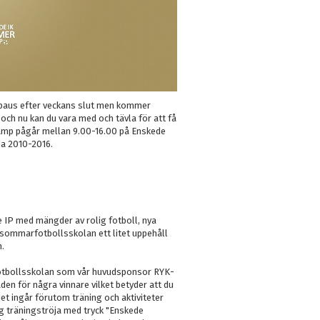
aus efter veckans slut men kommer
 och nu kan du vara med och tävla för att få
Camp pågår mellan 9.00-16.00 på Enskede
dda 2010-2016.
de IP med mängder av rolig fotboll, nya
r sommarfotbollsskolan ett litet uppehåll
.
arfotbollsskolan som vår huvudsponsor RYK-
en för några vinnare vilket betyder att du
 det ingår förutom träning och aktiviteter
g träningströja med tryck "Enskede