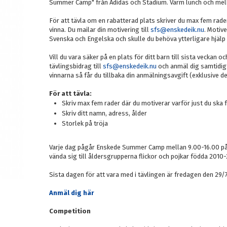
Summer Camp" från Adidas och Stadium. Varm lunch och mell
För att tävla om en rabatterad plats skriver du max fem rader
vinna. Du mailar din motivering till
sfs@enskedeik.nu
. Motive
Svenska och Engelska och skulle du behöva ytterligare hjälp a
Vill du vara säker på en plats för ditt barn till sista veckan o
tävlingsbidrag till
sfs@enskedeik.nu
och anmäl dig samtidigt
vinnarna så får du tillbaka din anmälningsavgift (exklusive 
För att tävla:
Skriv max fem rader där du motiverar varför just du ska f
Skriv ditt namn, adress, ålder
Storlek på tröja
Varje dag pågår Enskede Summer Camp mellan 9.00-16.00 p
vända sig till åldersgrupperna flickor och pojkar födda 2010-
Sista dagen för att vara med i tävlingen är fredagen den 29/
Anmäl dig här
Competition