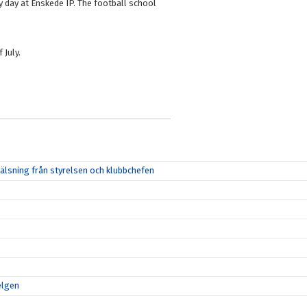
day at Enskede IP. The football school
 July.
lsning från styrelsen och klubbchefen
elgen