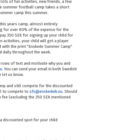
ots of fun activities, new friends, a few
he summer football camp takes a short
f summer camp this summer.
 this years camp, almost entirely
g for over 80% of the expense for the
 pay 350 SEK for signing up your child for
 activities, your child will get a player
hirt with the print "Enskede Summer Camp"
d daily throughout the week.
 rows of text and motivate why you and
nu
. You can send your email in both Swedish
e let us know.
mp and still compete for the discounted
il to compete to
sfs@enskedeik.nu
. Should
ry fee (excluding the 350 SEK mentioned
a discounted spot for your child