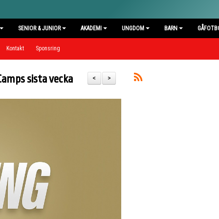
SENIOR & JUNIOR
AKADEMI
UNGDOM
BARN
GÅFOTB
Kontakt
Sponsring
amps sista vecka
<
>