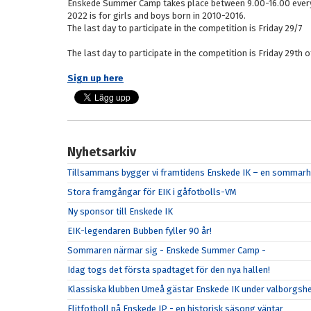
Enskede Summer Camp takes place between 9.00-16.00 every 
2022 is for girls and boys born in 2010-2016.
The last day to participate in the competition is Friday 29/7
The last day to participate in the competition is Friday 29th of
Sign up here
Nyhetsarkiv
Tillsammans bygger vi framtidens Enskede IK – en sommarhä
Stora framgångar för EIK i gåfotbolls-VM
Ny sponsor till Enskede IK
EIK-legendaren Bubben fyller 90 år!
Sommaren närmar sig - Enskede Summer Camp -
Idag togs det första spadtaget för den nya hallen!
Klassiska klubben Umeå gästar Enskede IK under valborgsh
Elitfotboll på Enskede IP - en historisk säsong väntar