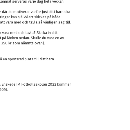
anmål serveras varje dag hela veckan.
 där du motiverar varför just ditt barn ska
ringar kan självklart skickas på både
tt vara med och tävla så vänligen säg till.
ch vara med och tävla? Skicka in ditt
 på länken nedan. Skulle du vara en av
de 350 kr som nämnts ovan).
å en sponsrad plats till ditt barn
å Enskede IP. Fotbollsskolan 2022 kommer
2016.
7