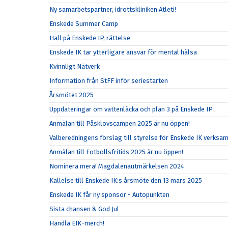
Ny samarbetspartner, idrottskliniken Atleti!
Enskede Summer Camp
Hall på Enskede IP, rättelse
Enskede IK tar ytterligare ansvar för mental hälsa
Kvinnligt Nätverk
Information från StFF inför seriestarten
Årsmötet 2025
Uppdateringar om vattenläcka och plan 3 på Enskede IP
Anmälan till Påsklovscampen 2025 är nu öppen!
Valberedningens förslag till styrelse för Enskede IK verks
Anmälan till Fotbollsfritids 2025 är nu öppen!
Nominera mera! Magdalenautmärkelsen 2024
Kallelse till Enskede IK:s årsmöte den 13 mars 2025
Enskede IK får ny sponsor - Autopunkten
Sista chansen & God Jul
Handla EIK-merch!