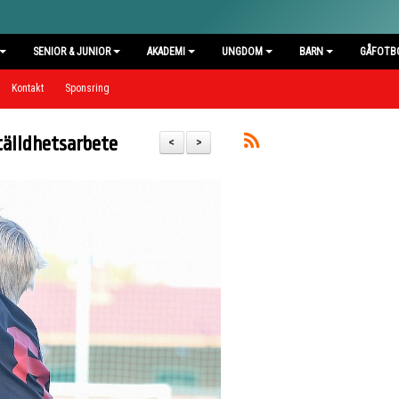
SENIOR & JUNIOR
AKADEMI
UNGDOM
BARN
GÅFOTB
Kontakt
Sponsring
tälldhetsarbete
<
>