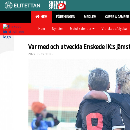
HEM
FÖRENINGEN
MEDLEM
CUPER & CAMPER
Hem
Nyheter
Matchkalender
Vid skada/olycka
Var med och utveckla Enskede IK:s jäms
2022-05-19 13:06