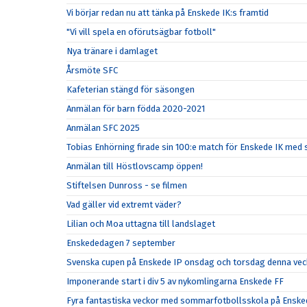
Vi börjar redan nu att tänka på Enskede IK:s framtid
"Vi vill spela en oförutsägbar fotboll"
Nya tränare i damlaget
Årsmöte SFC
Kafeterian stängd för säsongen
Anmälan för barn födda 2020-2021
Anmälan SFC 2025
Tobias Enhörning firade sin 100:e match för Enskede IK me
Anmälan till Höstlovscamp öppen!
Stiftelsen Dunross - se filmen
Vad gäller vid extremt väder?
Lilian och Moa uttagna till landslaget
Enskededagen 7 september
Svenska cupen på Enskede IP onsdag och torsdag denna vec
Imponerande start i div 5 av nykomlingarna Enskede FF
Fyra fantastiska veckor med sommarfotbollsskola på Enske