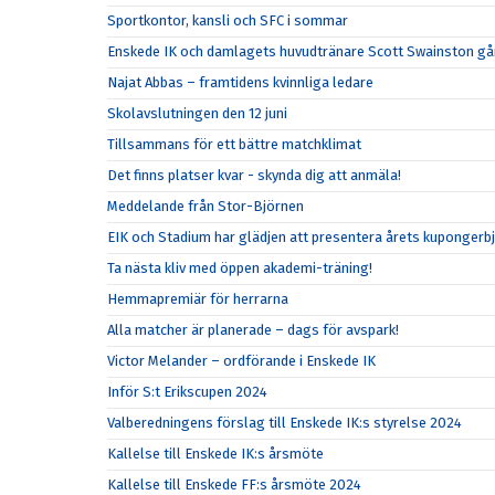
Sportkontor, kansli och SFC i sommar
Enskede IK och damlagets huvudtränare Scott Swainston går
Najat Abbas – framtidens kvinnliga ledare
Skolavslutningen den 12 juni
Tillsammans för ett bättre matchklimat
Det finns platser kvar - skynda dig att anmäla!
Meddelande från Stor-Björnen
EIK och Stadium har glädjen att presentera årets kupongerb
Ta nästa kliv med öppen akademi-träning!
Hemmapremiär för herrarna
Alla matcher är planerade – dags för avspark!
Victor Melander – ordförande i Enskede IK
Inför S:t Erikscupen 2024
Valberedningens förslag till Enskede IK:s styrelse 2024
Kallelse till Enskede IK:s årsmöte
Kallelse till Enskede FF:s årsmöte 2024