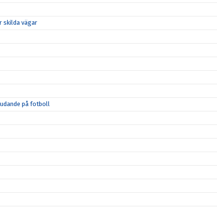
 skilda vägar
judande på fotboll