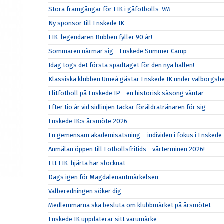
Stora framgångar för EIK i gåfotbolls-VM
Ny sponsor till Enskede IK
EIK-legendaren Bubben fyller 90 år!
Sommaren närmar sig - Enskede Summer Camp -
Idag togs det första spadtaget för den nya hallen!
Klassiska klubben Umeå gästar Enskede IK under valborgsh
Elitfotboll på Enskede IP - en historisk säsong väntar
Efter tio år vid sidlinjen tackar föräldratränaren för sig
Enskede IK:s årsmöte 2026
En gemensam akademisatsning – individen i fokus i Enskede 
Anmälan öppen till Fotbollsfritids - vårterminen 2026!
Ett EIK-hjärta har slocknat
Dags igen för Magdalenautmärkelsen
Valberedningen söker dig
Medlemmarna ska besluta om klubbmärket på årsmötet
Enskede IK uppdaterar sitt varumärke