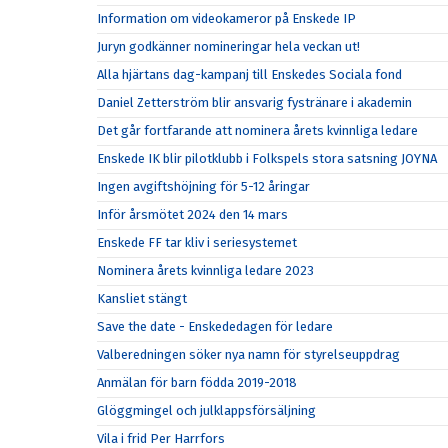
Information om videokameror på Enskede IP
Juryn godkänner nomineringar hela veckan ut!
Alla hjärtans dag-kampanj till Enskedes Sociala fond
Daniel Zetterström blir ansvarig fystränare i akademin
Det går fortfarande att nominera årets kvinnliga ledare
Enskede IK blir pilotklubb i Folkspels stora satsning JOYNA
Ingen avgiftshöjning för 5-12 åringar
Inför årsmötet 2024 den 14 mars
Enskede FF tar kliv i seriesystemet
Nominera årets kvinnliga ledare 2023
Kansliet stängt
Save the date - Enskededagen för ledare
Valberedningen söker nya namn för styrelseuppdrag
Anmälan för barn födda 2019-2018
Glöggmingel och julklappsförsäljning
Vila i frid Per Harrfors