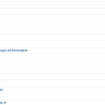
d seger på hemmaplan
ka
de IP