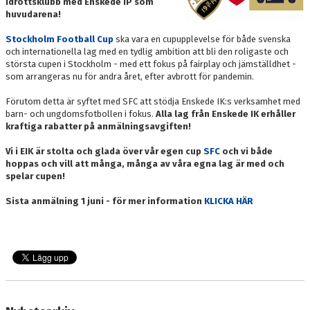
Idrottsklubb med Enskede IP som
huvudarena!
Stockholm Football Cup
ska vara en cupupplevelse för både svenska
och internationella lag med en tydlig ambition att bli den roligaste och
största cupen i Stockholm - med ett fokus på fairplay och jämställdhet -
som arrangeras nu för andra året, efter avbrott för pandemin.
Förutom detta är syftet med SFC att stödja Enskede IK:s verksamhet med
barn- och ungdomsfotbollen i fokus.
Alla lag från Enskede IK erhåller
kraftiga rabatter på anmälningsavgiften!
Vi i EIK är stolta och glada över vår egen cup
SFC
och vi både
hoppas och vill att många, många av våra egna lag är med och
spelar cupen!
Sista anmälning 1 juni - för mer information
KLICKA HÄR