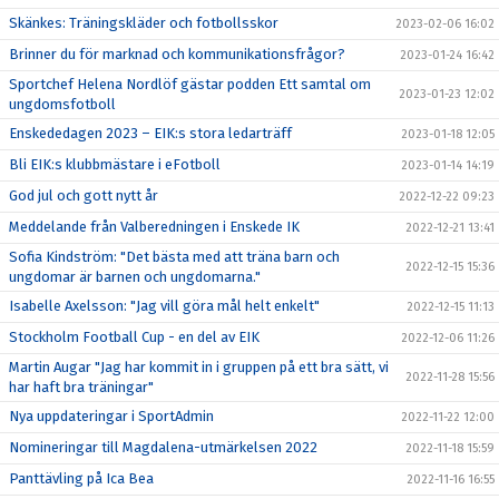
Skänkes: Träningskläder och fotbollsskor
2023-02-06 16:02
Brinner du för marknad och kommunikationsfrågor?
2023-01-24 16:42
Sportchef Helena Nordlöf gästar podden Ett samtal om
2023-01-23 12:02
ungdomsfotboll
Enskededagen 2023 – EIK:s stora ledarträff
2023-01-18 12:05
Bli EIK:s klubbmästare i eFotboll
2023-01-14 14:19
God jul och gott nytt år
2022-12-22 09:23
Meddelande från Valberedningen i Enskede IK
2022-12-21 13:41
Sofia Kindström: "Det bästa med att träna barn och
2022-12-15 15:36
ungdomar är barnen och ungdomarna."
Isabelle Axelsson: "Jag vill göra mål helt enkelt"
2022-12-15 11:13
Stockholm Football Cup - en del av EIK
2022-12-06 11:26
Martin Augar "Jag har kommit in i gruppen på ett bra sätt, vi
2022-11-28 15:56
har haft bra träningar"
Nya uppdateringar i SportAdmin
2022-11-22 12:00
Nomineringar till Magdalena-utmärkelsen 2022
2022-11-18 15:59
Panttävling på Ica Bea
2022-11-16 16:55