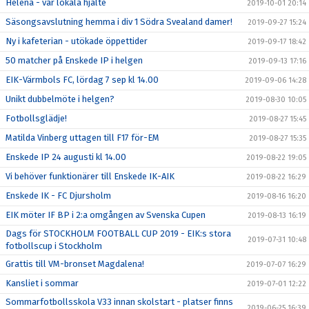
Helena - vår lokala hjälte
2019-10-01 20:14
Säsongsavslutning hemma i div 1 Södra Svealand damer!
2019-09-27 15:24
Ny i kafeterian - utökade öppettider
2019-09-17 18:42
50 matcher på Enskede IP i helgen
2019-09-13 17:16
EIK-Värmbols FC, lördag 7 sep kl 14.00
2019-09-06 14:28
Unikt dubbelmöte i helgen?
2019-08-30 10:05
Fotbollsglädje!
2019-08-27 15:45
Matilda Vinberg uttagen till F17 för-EM
2019-08-27 15:35
Enskede IP 24 augusti kl 14.00
2019-08-22 19:05
Vi behöver funktionärer till Enskede IK-AIK
2019-08-22 16:29
Enskede IK - FC Djursholm
2019-08-16 16:20
EIK möter IF BP i 2:a omgången av Svenska Cupen
2019-08-13 16:19
Dags för STOCKHOLM FOOTBALL CUP 2019 - EIK:s stora
2019-07-31 10:48
fotbollscup i Stockholm
Grattis till VM-bronset Magdalena!
2019-07-07 16:29
Kansliet i sommar
2019-07-01 12:22
Sommarfotbollsskola V33 innan skolstart - platser finns
2019-06-25 16:39