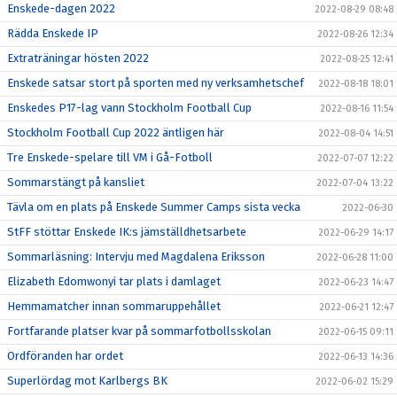
Enskede-dagen 2022
2022-08-29 08:48
Rädda Enskede IP
2022-08-26 12:34
Extraträningar hösten 2022
2022-08-25 12:41
Enskede satsar stort på sporten med ny verksamhetschef
2022-08-18 18:01
Enskedes P17-lag vann Stockholm Football Cup
2022-08-16 11:54
Stockholm Football Cup 2022 äntligen här
2022-08-04 14:51
Tre Enskede-spelare till VM i Gå-Fotboll
2022-07-07 12:22
Sommarstängt på kansliet
2022-07-04 13:22
Tävla om en plats på Enskede Summer Camps sista vecka
2022-06-30
StFF stöttar Enskede IK:s jämställdhetsarbete
2022-06-29 14:17
Sommarläsning: Intervju med Magdalena Eriksson
2022-06-28 11:00
Elizabeth Edomwonyi tar plats i damlaget
2022-06-23 14:47
Hemmamatcher innan sommaruppehållet
2022-06-21 12:47
Fortfarande platser kvar på sommarfotbollsskolan
2022-06-15 09:11
Ordföranden har ordet
2022-06-13 14:36
Superlördag mot Karlbergs BK
2022-06-02 15:29