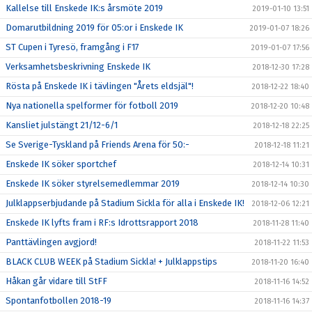
Kallelse till Enskede IK:s årsmöte 2019
2019-01-10 13:51
Domarutbildning 2019 för 05:or i Enskede IK
2019-01-07 18:26
ST Cupen i Tyresö, framgång i F17
2019-01-07 17:56
Verksamhetsbeskrivning Enskede IK
2018-12-30 17:28
Rösta på Enskede IK i tävlingen "Årets eldsjäl"!
2018-12-22 18:40
Nya nationella spelformer för fotboll 2019
2018-12-20 10:48
Kansliet julstängt 21/12-6/1
2018-12-18 22:25
Se Sverige-Tyskland på Friends Arena för 50:-
2018-12-18 11:21
Enskede IK söker sportchef
2018-12-14 10:31
Enskede IK söker styrelsemedlemmar 2019
2018-12-14 10:30
Julklappserbjudande på Stadium Sickla för alla i Enskede IK!
2018-12-06 12:21
Enskede IK lyfts fram i RF:s Idrottsrapport 2018
2018-11-28 11:40
Panttävlingen avgjord!
2018-11-22 11:53
BLACK CLUB WEEK på Stadium Sickla! + Julklappstips
2018-11-20 16:40
Håkan går vidare till StFF
2018-11-16 14:52
Spontanfotbollen 2018-19
2018-11-16 14:37