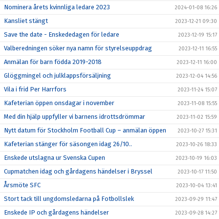
Nominera årets kvinnliga ledare 2023
2024-01-08 16:26
Kansliet stängt
2023-12-21 09:30
Save the date - Enskededagen för ledare
2023-12-19 15:17
Valberedningen söker nya namn för styrelseuppdrag
2023-12-11 16:55
Anmälan för barn födda 2019-2018
2023-12-11 16:00
Glöggmingel och julklappsförsäljning
2023-12-04 14:56
Vila i frid Per Harrfors
2023-11-24 15:07
Kafeterian öppen onsdagar i november
2023-11-08 15:55
Med din hjälp uppfyller vi barnens idrottsdrömmar
2023-11-02 15:59
Nytt datum för Stockholm Football Cup – anmälan öppen
2023-10-27 15:31
Kafeterian stänger för säsongen idag 26/10..
2023-10-26 18:33
Enskede utslagna ur Svenska Cupen
2023-10-19 16:03
Cupmatchen idag och gårdagens händelser i Bryssel
2023-10-17 11:50
Årsmöte SFC
2023-10-04 13:41
Stort tack till ungdomsledarna på Fotbollslek
2023-09-29 11:47
Enskede IP och gårdagens händelser
2023-09-28 14:27