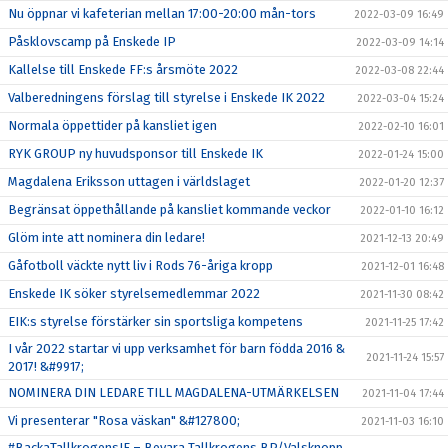
Nu öppnar vi kafeterian mellan 17:00-20:00 mån-tors
2022-03-09 16:49
Påsklovscamp på Enskede IP
2022-03-09 14:14
Kallelse till Enskede FF:s årsmöte 2022
2022-03-08 22:44
Valberedningens förslag till styrelse i Enskede IK 2022
2022-03-04 15:24
Normala öppettider på kansliet igen
2022-02-10 16:01
RYK GROUP ny huvudsponsor till Enskede IK
2022-01-24 15:00
Magdalena Eriksson uttagen i världslaget
2022-01-20 12:37
Begränsat öppethållande på kansliet kommande veckor
2022-01-10 16:12
Glöm inte att nominera din ledare!
2021-12-13 20:49
Gåfotboll väckte nytt liv i Rods 76-åriga kropp
2021-12-01 16:48
Enskede IK söker styrelsemedlemmar 2022
2021-11-30 08:42
EIK:s styrelse förstärker sin sportsliga kompetens
2021-11-25 17:42
I vår 2022 startar vi upp verksamhet för barn födda 2016 &
2021-11-24 15:57
2017! &#9917;
NOMINERA DIN LEDARE TILL MAGDALENA-UTMÄRKELSEN
2021-11-04 17:44
Vi presenterar "Rosa väskan" &#127800;
2021-11-03 16:10
#BackaTallkrogensIF – Bevara Tallkrogens BP/Valsknopp