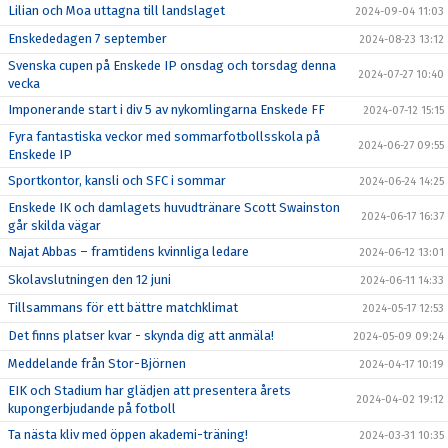
Lilian och Moa uttagna till landslaget
2024-09-04 11:03
Enskededagen 7 september
2024-08-23 13:12
Svenska cupen på Enskede IP onsdag och torsdag denna
2024-07-27 10:40
vecka
Imponerande start i div 5 av nykomlingarna Enskede FF
2024-07-12 15:15
Fyra fantastiska veckor med sommarfotbollsskola på
2024-06-27 09:55
Enskede IP
Sportkontor, kansli och SFC i sommar
2024-06-24 14:25
Enskede IK och damlagets huvudtränare Scott Swainston
2024-06-17 16:37
går skilda vägar
Najat Abbas – framtidens kvinnliga ledare
2024-06-12 13:01
Skolavslutningen den 12 juni
2024-06-11 14:33
Tillsammans för ett bättre matchklimat
2024-05-17 12:53
Det finns platser kvar - skynda dig att anmäla!
2024-05-09 09:24
Meddelande från Stor-Björnen
2024-04-17 10:19
EIK och Stadium har glädjen att presentera årets
2024-04-02 19:12
kupongerbjudande på fotboll
Ta nästa kliv med öppen akademi-träning!
2024-03-31 10:35