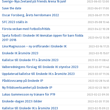
Sverige-Nya Zeeland på Friends Arena 16 juni!
2023-06-03 12:00
Save the date
2023-06-01 17:00
Oscar Forsberg, årets herrdomare 2022
2023-06-01 11:19
SFC 2023 ställs in
2023-05-08 13:46
Första veckan med Fotbollsfritids
2023-04-22 10:28
Spela fotboll i Enskede IK! Anmälan öppen för barn födda
2023-04-12 13:38
2017-2018
Lina Magnusson – ny ordförande i Enskede IK
2023-03-16 17:25
Enskede IK årsmöte 2023
2023-03-15 15:07
Kallelse till Enskede FF:s årsmöte 2023
2023-03-11 08:43
Valberedningens förslag till Enskede IK styrelse 2023
2023-03-07 11:46
Uppdaterad kallelse till Enskede IK:s årsmöte 2023
2023-03-07 11:36
Påsklovscamp på Enskede IP
2023-02-28 14:45
Ny fritidsverksamhet på Enskede IP
2023-02-23 18:31
Lukas Gummesson ny tränare för P19
2023-02-22 09:30
Enskede-dagen 2023 i bilder
2023-02-20 17:30
Kallelse till Enskede IK:s årsmöte 2023
2023-02-15 09:22