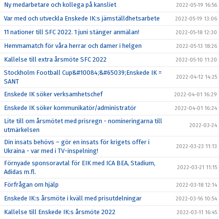
Ny medarbetare och kollega på kansliet
2022-05-19 16:56
Var med och utveckla Enskede IK:s jämställdhetsarbete
2022-05-19 13:06
11 nationer till SFC 2022. 1 juni stänger anmälan!
2022-05-18 12:30
Hemmamatch för våra herrar och damer i helgen
2022-05-13 18:26
Kallelse till extra årsmöte SFC 2022
2022-05-10 11:20
Stockholm Football Cup&#10084;&#65039;Enskede IK =
2022-04-12 14:25
SANT
Enskede IK söker verksamhetschef
2022-04-01 16:29
Enskede IK söker kommunikatör/administratör
2022-04-01 16:24
Lite till om årsmötet med prisregn - nomineringarna till
2022-03-24
utmärkelsen
Din insats behövs – gör en insats för krigets offer i
2022-03-23 11:13
Ukraina - var med i TV-inspelning!
Förnyade sponsoravtal för EIK med ICA BEA, Stadium,
2022-03-21 11:15
Adidas m.fl.
Förfrågan om hjälp
2022-03-18 12:14
Enskede IK:s årsmöte i kväll med prisutdelningar
2022-03-16 10:54
Kallelse till Enskede IK:s årsmöte 2022
2022-03-11 16:45