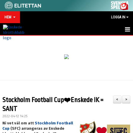
HEM
LOGGA IN
HEM
NYHETER
MATCHKALENDER
VID SKADA/OLYCKA
KONTAKT
Stockholm Football Cup❤️Enskede IK =
<
>
SPONSRING
SANT
2022-04-12 14:25
Ni vet väl om att
Stockholm Football
Cup
(SFC) arrangeras av Enskede