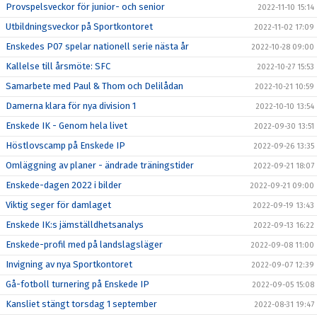
Provspelsveckor för junior- och senior
2022-11-10 15:14
Utbildningsveckor på Sportkontoret
2022-11-02 17:09
Enskedes P07 spelar nationell serie nästa år
2022-10-28 09:00
Kallelse till årsmöte: SFC
2022-10-27 15:53
Samarbete med Paul & Thom och Delilådan
2022-10-21 10:59
Damerna klara för nya division 1
2022-10-10 13:54
Enskede IK - Genom hela livet
2022-09-30 13:51
Höstlovscamp på Enskede IP
2022-09-26 13:35
Omläggning av planer - ändrade träningstider
2022-09-21 18:07
Enskede-dagen 2022 i bilder
2022-09-21 09:00
Viktig seger för damlaget
2022-09-19 13:43
Enskede IK:s jämställdhetsanalys
2022-09-13 16:22
Enskede-profil med på landslagsläger
2022-09-08 11:00
Invigning av nya Sportkontoret
2022-09-07 12:39
Gå-fotboll turnering på Enskede IP
2022-09-05 15:08
Kansliet stängt torsdag 1 september
2022-08-31 19:47