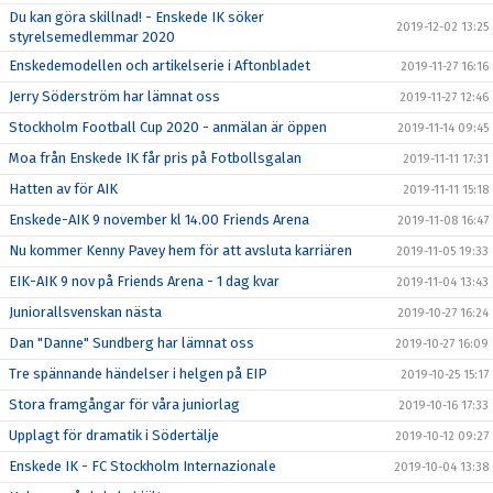
Du kan göra skillnad! - Enskede IK söker
2019-12-02 13:25
styrelsemedlemmar 2020
Enskedemodellen och artikelserie i Aftonbladet
2019-11-27 16:16
Jerry Söderström har lämnat oss
2019-11-27 12:46
Stockholm Football Cup 2020 - anmälan är öppen
2019-11-14 09:45
Moa från Enskede IK får pris på Fotbollsgalan
2019-11-11 17:31
Hatten av för AIK
2019-11-11 15:18
Enskede-AIK 9 november kl 14.00 Friends Arena
2019-11-08 16:47
Nu kommer Kenny Pavey hem för att avsluta karriären
2019-11-05 19:33
EIK-AIK 9 nov på Friends Arena - 1 dag kvar
2019-11-04 13:43
Juniorallsvenskan nästa
2019-10-27 16:24
Dan "Danne" Sundberg har lämnat oss
2019-10-27 16:09
Tre spännande händelser i helgen på EIP
2019-10-25 15:17
Stora framgångar för våra juniorlag
2019-10-16 17:33
Upplagt för dramatik i Södertälje
2019-10-12 09:27
Enskede IK - FC Stockholm Internazionale
2019-10-04 13:38