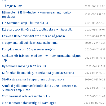
5-årsjubileum!
2020-06-11 19:06
Bli medlem i 1914-klubben - vinn en gamingmonitor i
2020-05-28 19:36
toppklass!
EIK Summer Camp - fullt vecka 33
2020-05-25 17:48
Ett stort tack till våra gåfotbollspelare + några till..
2020-05-11 16:07
Enskede IK behöver ditt stöd mer än någonsin.
2020-05-04 15:51
Vi uppmanar all publik att stanna hemma
2020-04-24 14:52
Förtydligande om 50-personersregeln
2020-04-17 16:37
Sanktan kör från och med den 17/4 - seniormatcher skjuts
2020-04-16 16:12
upp
Ny fotbollsansvarig 8-12 år i EIK
2020-04-15 17:12
Kafeterian öppnar idag, "special" på grund av Corona
2020-04-14 15:46
Stötta våra samarbetspartners och sponsorer
2020-03-27 16:22
Anmäl dig till sommarfotbollsskola 2020 - Enskede IK
2020-03-25 11:46
Summer Camp + info
Coronaviruset och verksamhet i EIK
2020-03-11 11:43
Vi söker materialansvarig till Damlaget
2020-03-09 16:58