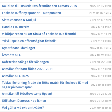
Kallelse till Enskede IK:s årsmöte den 13 mars 2025
2025-02-05 16:50
Enskede IK får ny sponsor - Autopunkten
2025-01-02 14:04
Sista chansen & God Jul
2024-12-19 12:39
Handla EIK-merch!
2024-12-13 15:42
Vi börjar redan nu att tänka på Enskede IK:s framtid
2024-12-11 11:09
"Vi vill spela en oförutsägbar fotboll"
2024-11-11 16:07
Nya tränare i damlaget
2024-11-05 09:34
Årsmöte SFC
2024-10-29 16:48
Kafeterian stängd för säsongen
2024-10-25 16:30
Anmälan för barn födda 2020-2021
2024-10-17 13:50
Anmälan SFC 2025
2024-10-11 16:01
Tobias Enhörning firade sin 100:e match för Enskede IK med
2024-10-11 11:07
seger på hemmaplan
Anmälan till Höstlovscamp öppen!
2024-09-25 10:25
Stiftelsen Dunross - se filmen
2024-09-12 18:19
Vad gäller vid extremt väder?
2024-09-11 10:15