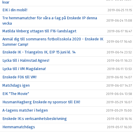
kvar
EIK i din mobil!
2019-06-25 11:15
Tre hemmamatcher för våra a-lag på Enskede IP denna
2019-06-24 11:08
vecka
Matilda Vinberg uttagen till F16-landslaget
2019-06-17 16:47
Anmäl dig till sommarens fotbollsskola 2020 - Enskede IK
2019-06-17 16:40
Summer Camp!
Enskede IK - Triangelns IK, EIP 15 juni kl. 14
2019-06-14 23:52
Lycka till i Halmstad Agnes!
2019-06-11 16:23
Lycka till i VM Magdalena!
2019-06-11 13:53
Enskede F06 till VM!
2019-06-10 14:07
Matchdags igen
2019-06-07 14:37
EIK "The Movie"
2019-06-04 13:58
HusmanHagberg Enskede ny sponsor till EIK!
2019-05-29 16:07
A-lagens matcher i helgen
2019-05-29 15:00
Enskede IK:s verksamhetsbeskrivning
2019-05-28 16:16
Hemmamatchdags
2019-05-17 16:30