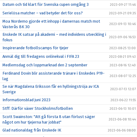
Datum och tid klart för Svenska cupen omgång 3
2023-09-27 11:46
Serielösa matcher – vad betyder det för oss?
2023-09-21 09:35
Moa Nordemo gjorde ett inhopp i damernas match mot
2023-09-13 10:46
Västerås BK 30
Enskede IK satsar på akademi – med individens utveckling i
2023-09-06 16:53
fokus
Inspirerande fotbollscamps för tjejer
2023-08-25 13:00
Anmäl dig till fredagens onlinekval i FIFA 23
2023-08-21 09:43
Medlemsdag och loppmarknad den 2 september
2023-08-16 12:40
Ferdinand Dovin blir assisterande tränare i Enskedes P19-
2023-08-07 12:25
lag
Se när Magdalena Eriksson får en hyllningströja av ICA
2023-07-13 12:07
Sverige
Informationsblad juni 2023
2023-06-22 11:55
Stff: Därför växer Stockholmsfotbollen
2023-06-13 10:01
Scott Swainston: "Att gå första 8 utan förlust säger
2023-06-08 10:44
något om hur tjejerna har jobbat"
Glad nationaldag från Enskede IK
2023-06-06 08:00