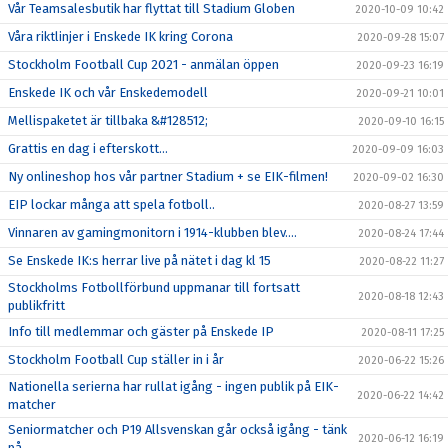
Vår Teamsalesbutik har flyttat till Stadium Globen
2020-10-09 10:42
Våra riktlinjer i Enskede IK kring Corona
2020-09-28 15:07
Stockholm Football Cup 2021 - anmälan öppen
2020-09-23 16:19
Enskede IK och vår Enskedemodell
2020-09-21 10:01
Mellispaketet är tillbaka &#128512;
2020-09-10 16:15
Grattis en dag i efterskott...
2020-09-09 16:03
Ny onlineshop hos vår partner Stadium + se EIK-filmen!
2020-09-02 16:30
EIP lockar många att spela fotboll..
2020-08-27 13:59
Vinnaren av gamingmonitorn i 1914-klubben blev....
2020-08-24 17:44
Se Enskede IK:s herrar live på nätet i dag kl 15
2020-08-22 11:27
Stockholms Fotbollförbund uppmanar till fortsatt
2020-08-18 12:43
publikfritt
Info till medlemmar och gäster på Enskede IP
2020-08-11 17:25
Stockholm Football Cup ställer in i år
2020-06-22 15:26
Nationella serierna har rullat igång - ingen publik på EIK-
2020-06-22 14:42
matcher
Seniormatcher och P19 Allsvenskan går också igång - tänk
2020-06-12 16:19
på..