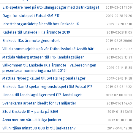
EIK-spelare med på utbildningsdagar med distriktslaget
2019-03-01 11:09
Dags för slutspel i Futsal-SM F17
2019-02-28 19:26
Idrottsborgarrådet på besök hos Enskede IK
2019-02-28 17:18
Kallelse till Enskede FF:s årsmöte 2019
2019-02-28 17:05
Enskede IK:s årsmöte genomfört
2019-02-25 20:06
Vill du sommarjobba på vår fotbollsskola? Ansök här!
2019-02-25 19:37
Matilda Vinberg uttagen till F16-landslagsläger
2019-02-22 13:21
Välkommen till Enskede IK:s årsmöte - valberedningen
2019-02-14 13:35
presenterar nomineringarna till 2019!
Mattias Nyberg kallad till SvFF:s regionala läger
2019-02-12 14:58
Enskede DamU spelar regionslutspel i SM Futsal F17
2019-02-08 14:22
Linnea till landslagsläger med F17-landslaget
2019-02-08 10:10
Svenskarna arbetar ideellt för 131 miljarder
2019-01-31 14:40
Stöd Enskede IK – panta på BEA!
2019-01-31 12:15
Ännu mer om våra duktiga juniorer
2019-01-18 11:18
Vill ni tjäna minst 30 000 kr till lagkassan?
2019-01-15 12:38