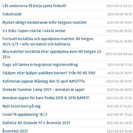
Låt seniorerna få börja spela fotboll!
2021-05-12 09:42
Fobollslek!
2021-05-10 10:41
Mycket viktigt meddelande inför helgens matcher
2021-05-05 15:50
S:t Eriks-Cupen startar i nästa vecka!
2021-04-28 16:30
Fortsatt inställda och uppskjutna matcher till helgen
2021-04-26 16:08
30/4-2/5 + info om kansli och kafeteria
Alla matcher inställda eller uppskjutna även till helgen 23-
2021-04-20 09:46
25/4
Dags att lämna in begränsat registerutdrag
2021-04-19 17:54
Stjälper eller hjälper publiken barnen? Från 90 till 100!
2021-04-15 16:19
Kafeterian öppnar Måndag den 12 april &#127774;
2021-04-08 15:19
Enskede Summer Camp 2021 - anmälan är uppe!
2021-04-06 15:56
Anmälan öppen för barn födda 2015 & 2016 &#9917;
2021-04-06 11:10
Nytt Grönt kort på väg
2021-03-31 14:02
Covid-19 uppdatering 18/3
2021-03-19 13:26
Kallelse till Enskede FF:s årsmöte 2021
2021-03-04 10:51
Årsmötet 2021
2021-02-26 16:48