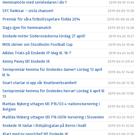
Hemmamöte med serieledaren i div 1
2019-05-10 11:45
SFC funkisar – sista chansen!
2019-05-09 11:38
Premiär för våra fotbollsspelare födda 2014
2019-05-08 20:28
Dags igen för hemmamatch
2019-05-03 14:38
Enskede möter Södersnäckorna lördag 27 april!
2019-04-26 15:27
Mitti skriver om Stockholm Football Cup
2019-04-24 15:46
Adidas Trials på Enskede IP idag kl. 16-?
2019-04-24 14:55
Kenny Pavey till Enskede IK
2019-04-21 09:47
Seriepremiär hemma för Enskedes damer! Lördag 13 april
2019-04-12 14:40
kl 14
Snart startar vi upp vår Knatteverksamhet!
2019-04-05 12:16
Seriepremiär hemma för Enskedes herrar! Lördag 6 april kl
2019-04-05 11:50
13
Mattias Nyberg uttagen till P16/03 4-nationsturnering i
2019-04-04 12:52
Belgien
Matilda Vinberg uttagen till F16 UEFA-turnering i Slovenien
2019-03-26 15:01
Enskede IK tävlar i Eldsjälsgalan på Berns i kväll
2019-03-14 12:20
Klart med ny sportchef till Enskede IK
2019-03-06 17:36