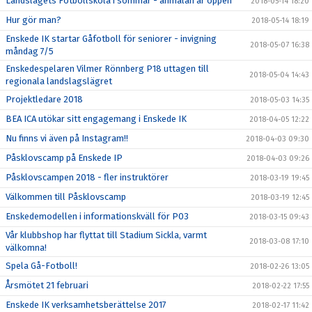
Landslagets Fotbollskola i sommar - anmälan är öppen
2018-05-14 18:20
Hur gör man?
2018-05-14 18:19
Enskede IK startar Gåfotboll för seniorer - invigning
2018-05-07 16:38
måndag 7/5
Enskedespelaren Vilmer Rönnberg P18 uttagen till
2018-05-04 14:43
regionala landslagslägret
Projektledare 2018
2018-05-03 14:35
BEA ICA utökar sitt engagemang i Enskede IK
2018-04-05 12:22
Nu finns vi även på Instagram!!
2018-04-03 09:30
Påsklovscamp på Enskede IP
2018-04-03 09:26
Påsklovscampen 2018 - fler instruktörer
2018-03-19 19:45
Välkommen till Påsklovscamp
2018-03-19 12:45
Enskedemodellen i informationskväll för P03
2018-03-15 09:43
Vår klubbshop har flyttat till Stadium Sickla, varmt
2018-03-08 17:10
välkomna!
Spela Gå-Fotboll!
2018-02-26 13:05
Årsmötet 21 februari
2018-02-22 17:55
Enskede IK verksamhetsberättelse 2017
2018-02-17 11:42