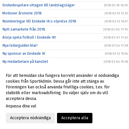
Enskedespelare uttagen till landslagsläger
2018-02-16 16:10
Motioner årsmöte 2018
2018-02-15 13:35
Nomineringar till Enskede IK:s styrelse 2018
2018-02-13 16:57
Nytt samarbete från 2018
2018-02-02 17:10
Börja spela fotboll i Enskede IK!
2018-02-01 17:43
Nya ledarguiden klar!
2018-01-24 17:28
Ny sponsor av Enskede IK
2018-01-12 15:54
Ny medarbetare på kansliet
2018-01-04 15:38
Tragiska händelsen på Enskede Gårds gymnasium den 13
2017-12-28 15:38
december
För att hemsidan ska fungera korrekt använder vi nödvändiga
cookies från SportAdmin. Dessa går inte att stänga av.
Julstängt på kansliet
2017-12-20 18:22
Föreningen kan också använda frivilliga cookies, t.ex. för
2017-12-18 14:37
statistik eller marknadsföring. Du väljer själv om du vill
Så blir du en bättre idrottsförälder
acceptera dessa.
2017-12-16 12:18
Anpassa dina val
Enskede IK söker styrelsemedlemmar 2018!
2017-12-07 15:57
Enskede IK - laget i ditt hjärta
2017-11-17 14:57
Acceptera nödvändiga
Acceptera alla
Ny stödlinje för idrottsledare
2017-11-10 13:57