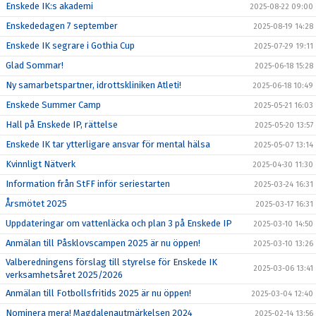
Enskede IK:s akademi
2025-08-22 09:00
Enskededagen 7 september
2025-08-19 14:28
Enskede IK segrare i Gothia Cup
2025-07-29 19:11
Glad Sommar!
2025-06-18 15:28
Ny samarbetspartner, idrottskliniken Atleti!
2025-06-18 10:49
Enskede Summer Camp
2025-05-21 16:03
Hall på Enskede IP, rättelse
2025-05-20 13:57
Enskede IK tar ytterligare ansvar för mental hälsa
2025-05-07 13:14
Kvinnligt Nätverk
2025-04-30 11:30
Information från StFF inför seriestarten
2025-03-24 16:31
Årsmötet 2025
2025-03-17 16:31
Uppdateringar om vattenläcka och plan 3 på Enskede IP
2025-03-10 14:50
Anmälan till Påsklovscampen 2025 är nu öppen!
2025-03-10 13:26
Valberedningens förslag till styrelse för Enskede IK
2025-03-06 13:41
verksamhetsåret 2025/2026
Anmälan till Fotbollsfritids 2025 är nu öppen!
2025-03-04 12:40
Nominera mera! Magdalenautmärkelsen 2024
2025-02-14 13:56