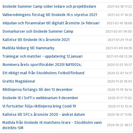
Enskede Summer Camp söker ledare och projektledare
2021-02-18 17:23
Valberedningens förslag till Enskede IK:s styrelse 2021
2021-02-17 16:25
Inbjudan och föranmälan till digitalt årsmöte 24 februari
2021-02-16 18:08
Domarkurser och Enskede Summer Camp
2021-02-01 19:00
Kallelse till Enskede IK:s årsmöte 2021
2021-01-29 11:41
Matilda Vinberg till Hammarby
2021-01-09 00:55
Träningar och matcher - uppdatering 12 januari
2021-01-08 12:38
Nominera årets sportförälder 2020! &#10024;
2020-12-23 10:37
Ett viktigt mail från Stockholms Fotbollförbund
2020-12-01 14:17
Grattis Magdalena!
2020-11-25 10:01
Riktlinjerna förlängs till den 13 december
2020-11-19 16:14
Enskede IK i SvFF:s webbinarium 9 december
2020-11-17 17:02
Vi fortsätter följa riktlinjerna kring Covid 19
2020-11-12 13:41
Kallelse till SFC:s årsmöte 2020 - ändrat datum
2020-10-27 11:50
Matilda från Enskede IK matchens lirare - Stockholm vann
2020-10-22 18:37
distrikts-SM