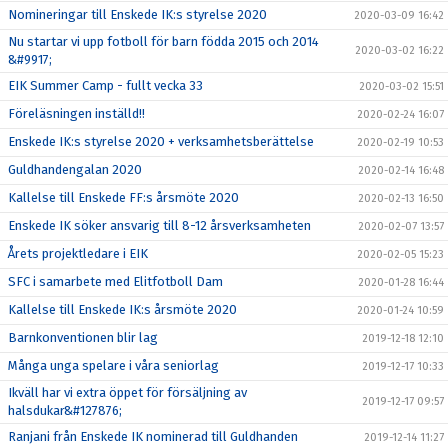
Nomineringar till Enskede IK:s styrelse 2020
2020-03-09 16:42
Nu startar vi upp fotboll för barn födda 2015 och 2014
2020-03-02 16:22
&#9917;
EIK Summer Camp - fullt vecka 33
2020-03-02 15:51
Föreläsningen inställd!!
2020-02-24 16:07
Enskede IK:s styrelse 2020 + verksamhetsberättelse
2020-02-19 10:53
Guldhandengalan 2020
2020-02-14 16:48
Kallelse till Enskede FF:s årsmöte 2020
2020-02-13 16:50
Enskede IK söker ansvarig till 8-12 årsverksamheten
2020-02-07 13:57
Årets projektledare i EIK
2020-02-05 15:23
SFC i samarbete med Elitfotboll Dam
2020-01-28 16:44
Kallelse till Enskede IK:s årsmöte 2020
2020-01-24 10:59
Barnkonventionen blir lag
2019-12-18 12:10
Många unga spelare i våra seniorlag
2019-12-17 10:33
Ikväll har vi extra öppet för försäljning av
2019-12-17 09:57
halsdukar&#127876;
Ranjani från Enskede IK nominerad till Guldhanden
2019-12-14 11:27