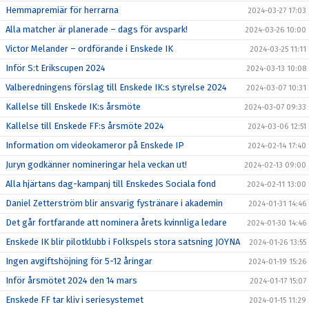
Hemmapremiär för herrarna
2024-03-27 17:03
Alla matcher är planerade – dags för avspark!
2024-03-26 10:00
Victor Melander – ordförande i Enskede IK
2024-03-25 11:11
Inför S:t Erikscupen 2024
2024-03-13 10:08
Valberedningens förslag till Enskede IK:s styrelse 2024
2024-03-07 10:31
Kallelse till Enskede IK:s årsmöte
2024-03-07 09:33
Kallelse till Enskede FF:s årsmöte 2024
2024-03-06 12:51
Information om videokameror på Enskede IP
2024-02-14 17:40
Juryn godkänner nomineringar hela veckan ut!
2024-02-13 09:00
Alla hjärtans dag-kampanj till Enskedes Sociala fond
2024-02-11 13:00
Daniel Zetterström blir ansvarig fystränare i akademin
2024-01-31 14:46
Det går fortfarande att nominera årets kvinnliga ledare
2024-01-30 14:46
Enskede IK blir pilotklubb i Folkspels stora satsning JOYNA
2024-01-26 13:55
Ingen avgiftshöjning för 5-12 åringar
2024-01-19 15:26
Inför årsmötet 2024 den 14 mars
2024-01-17 15:07
Enskede FF tar kliv i seriesystemet
2024-01-15 11:29