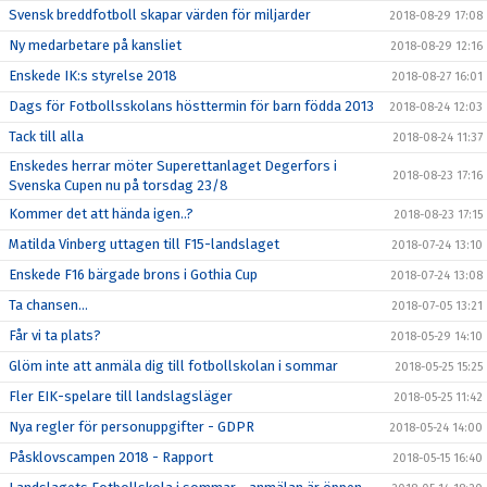
Svensk breddfotboll skapar värden för miljarder
2018-08-29 17:08
Ny medarbetare på kansliet
2018-08-29 12:16
Enskede IK:s styrelse 2018
2018-08-27 16:01
Dags för Fotbollsskolans hösttermin för barn födda 2013
2018-08-24 12:03
Tack till alla
2018-08-24 11:37
Enskedes herrar möter Superettanlaget Degerfors i
2018-08-23 17:16
Svenska Cupen nu på torsdag 23/8
Kommer det att hända igen..?
2018-08-23 17:15
Matilda Vinberg uttagen till F15-landslaget
2018-07-24 13:10
Enskede F16 bärgade brons i Gothia Cup
2018-07-24 13:08
Ta chansen...
2018-07-05 13:21
Får vi ta plats?
2018-05-29 14:10
Glöm inte att anmäla dig till fotbollskolan i sommar
2018-05-25 15:25
Fler EIK-spelare till landslagsläger
2018-05-25 11:42
Nya regler för personuppgifter - GDPR
2018-05-24 14:00
Påsklovscampen 2018 - Rapport
2018-05-15 16:40