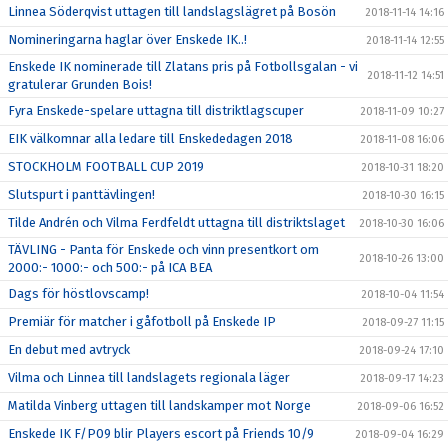
Linnea Söderqvist uttagen till landslagslägret på Bosön
2018-11-14 14:16
Nomineringarna haglar över Enskede IK..!
2018-11-14 12:55
Enskede IK nominerade till Zlatans pris på Fotbollsgalan - vi
2018-11-12 14:51
gratulerar Grunden Bois!
Fyra Enskede-spelare uttagna till distriktlagscuper
2018-11-09 10:27
EIK välkomnar alla ledare till Enskededagen 2018
2018-11-08 16:06
STOCKHOLM FOOTBALL CUP 2019
2018-10-31 18:20
Slutspurt i panttävlingen!
2018-10-30 16:15
Tilde Andrén och Vilma Ferdfeldt uttagna till distriktslaget
2018-10-30 16:06
TÄVLING - Panta för Enskede och vinn presentkort om
2018-10-26 13:00
2000:- 1000:- och 500:- på ICA BEA
Dags för höstlovscamp!
2018-10-04 11:54
Premiär för matcher i gåfotboll på Enskede IP
2018-09-27 11:15
En debut med avtryck
2018-09-24 17:10
Vilma och Linnea till landslagets regionala läger
2018-09-17 14:23
Matilda Vinberg uttagen till landskamper mot Norge
2018-09-06 16:52
Enskede IK F/P09 blir Players escort på Friends 10/9
2018-09-04 16:29