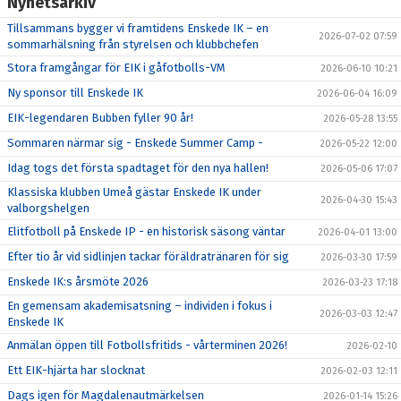
Nyhetsarkiv
Tillsammans bygger vi framtidens Enskede IK – en
2026-07-02 07:59
sommarhälsning från styrelsen och klubbchefen
Stora framgångar för EIK i gåfotbolls-VM
2026-06-10 10:21
Ny sponsor till Enskede IK
2026-06-04 16:09
EIK-legendaren Bubben fyller 90 år!
2026-05-28 13:55
Sommaren närmar sig - Enskede Summer Camp -
2026-05-22 12:00
Idag togs det första spadtaget för den nya hallen!
2026-05-06 17:07
Klassiska klubben Umeå gästar Enskede IK under
2026-04-30 15:43
valborgshelgen
Elitfotboll på Enskede IP - en historisk säsong väntar
2026-04-01 13:00
Efter tio år vid sidlinjen tackar föräldratränaren för sig
2026-03-30 17:59
Enskede IK:s årsmöte 2026
2026-03-23 17:18
En gemensam akademisatsning – individen i fokus i
2026-03-03 12:47
Enskede IK
Anmälan öppen till Fotbollsfritids - vårterminen 2026!
2026-02-10
Ett EIK-hjärta har slocknat
2026-02-03 12:11
Dags igen för Magdalenautmärkelsen
2026-01-14 15:26