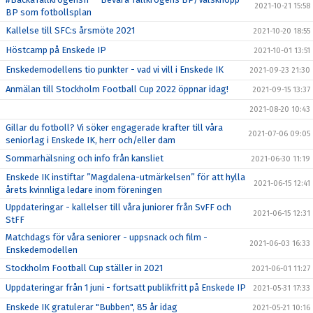
2021-10-21 15:58
BP som fotbollsplan
Kallelse till SFC:s årsmöte 2021
2021-10-20 18:55
Höstcamp på Enskede IP
2021-10-01 13:51
Enskedemodellens tio punkter - vad vi vill i Enskede IK
2021-09-23 21:30
Anmälan till Stockholm Football Cup 2022 öppnar idag!
2021-09-15 13:37
2021-08-20 10:43
Gillar du fotboll? Vi söker engagerade krafter till våra
2021-07-06 09:05
seniorlag i Enskede IK, herr och/eller dam
Sommarhälsning och info från kansliet
2021-06-30 11:19
Enskede IK instiftar ”Magdalena-utmärkelsen” för att hylla
2021-06-15 12:41
årets kvinnliga ledare inom föreningen
Uppdateringar - kallelser till våra juniorer från SvFF och
2021-06-15 12:31
StFF
Matchdags för våra seniorer - uppsnack och film -
2021-06-03 16:33
Enskedemodellen
Stockholm Football Cup ställer in 2021
2021-06-01 11:27
Uppdateringar från 1 juni - fortsatt publikfritt på Enskede IP
2021-05-31 17:33
Enskede IK gratulerar "Bubben", 85 år idag
2021-05-21 10:16