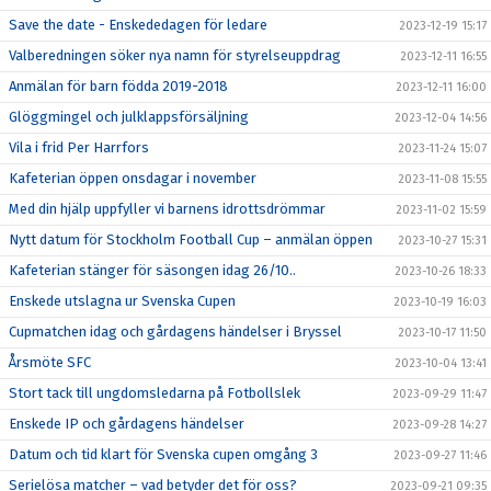
Save the date - Enskededagen för ledare
2023-12-19 15:17
Valberedningen söker nya namn för styrelseuppdrag
2023-12-11 16:55
Anmälan för barn födda 2019-2018
2023-12-11 16:00
Glöggmingel och julklappsförsäljning
2023-12-04 14:56
Vila i frid Per Harrfors
2023-11-24 15:07
Kafeterian öppen onsdagar i november
2023-11-08 15:55
Med din hjälp uppfyller vi barnens idrottsdrömmar
2023-11-02 15:59
Nytt datum för Stockholm Football Cup – anmälan öppen
2023-10-27 15:31
Kafeterian stänger för säsongen idag 26/10..
2023-10-26 18:33
Enskede utslagna ur Svenska Cupen
2023-10-19 16:03
Cupmatchen idag och gårdagens händelser i Bryssel
2023-10-17 11:50
Årsmöte SFC
2023-10-04 13:41
Stort tack till ungdomsledarna på Fotbollslek
2023-09-29 11:47
Enskede IP och gårdagens händelser
2023-09-28 14:27
Datum och tid klart för Svenska cupen omgång 3
2023-09-27 11:46
Serielösa matcher – vad betyder det för oss?
2023-09-21 09:35