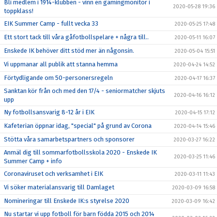
Bli medlem i 1914-klubben - vinn en gamingmonitor i
2020-05-28 19:36
toppklass!
EIK Summer Camp - fullt vecka 33
2020-05-25 17:48
Ett stort tack till våra gåfotbollspelare + några till..
2020-05-11 16:07
Enskede IK behöver ditt stöd mer än någonsin.
2020-05-04 15:51
Vi uppmanar all publik att stanna hemma
2020-04-24 14:52
Förtydligande om 50-personersregeln
2020-04-17 16:37
Sanktan kör från och med den 17/4 - seniormatcher skjuts
2020-04-16 16:12
upp
Ny fotbollsansvarig 8-12 år i EIK
2020-04-15 17:12
Kafeterian öppnar idag, "special" på grund av Corona
2020-04-14 15:46
Stötta våra samarbetspartners och sponsorer
2020-03-27 16:22
Anmäl dig till sommarfotbollsskola 2020 - Enskede IK
2020-03-25 11:46
Summer Camp + info
Coronaviruset och verksamhet i EIK
2020-03-11 11:43
Vi söker materialansvarig till Damlaget
2020-03-09 16:58
Nomineringar till Enskede IK:s styrelse 2020
2020-03-09 16:42
Nu startar vi upp fotboll för barn födda 2015 och 2014