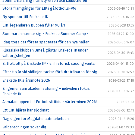
sommarhälsning från styrelsen och klubbchefen
Stora framgångar för EIK i gåfotbolls-VM
2026-06-10 10:21
Ny sponsor till Enskede IK
2026-06-04 16:09
EIK-legendaren Bubben fyller 90 år!
2026-05-28 13:55
Sommaren närmar sig - Enskede Summer Camp -
2026-05-22 12:00
Idag togs det första spadtaget för den nya hallen!
2026-05-06 17:07
Klassiska klubben Umeå gästar Enskede IK under
2026-04-30 15:43
valborgshelgen
Elitfotboll på Enskede IP - en historisk säsong väntar
2026-04-01 13:00
Efter tio år vid sidlinjen tackar föräldratränaren för sig
2026-03-30 17:59
Enskede IK:s årsmöte 2026
2026-03-23 17:18
En gemensam akademisatsning – individen i fokus i
2026-03-03 12:47
Enskede IK
Anmälan öppen till Fotbollsfritids - vårterminen 2026!
2026-02-10
Ett EIK-hjärta har slocknat
2026-02-03 12:11
Dags igen för Magdalenautmärkelsen
2026-01-14 15:26
Valberedningen söker dig
2026-01-07 19:33