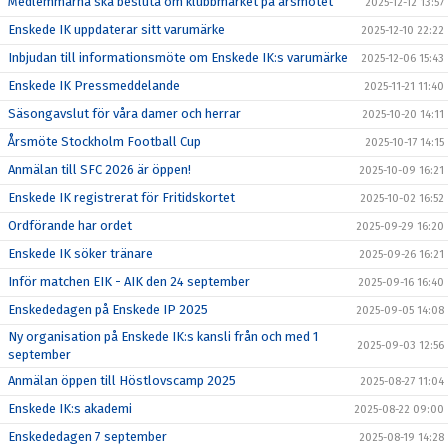
Medlemmarna ska besluta om klubbmärket på årsmötet
2025-12-12 13:57
Enskede IK uppdaterar sitt varumärke
2025-12-10 22:22
Inbjudan till informationsmöte om Enskede IK:s varumärke
2025-12-06 15:43
Enskede IK Pressmeddelande
2025-11-21 11:40
Säsongavslut för våra damer och herrar
2025-10-20 14:11
Årsmöte Stockholm Football Cup
2025-10-17 14:15
Anmälan till SFC 2026 är öppen!
2025-10-09 16:21
Enskede IK registrerat för Fritidskortet
2025-10-02 16:52
Ordförande har ordet
2025-09-29 16:20
Enskede IK söker tränare
2025-09-26 16:21
Inför matchen EIK - AIK den 24 september
2025-09-16 16:40
Enskededagen på Enskede IP 2025
2025-09-05 14:08
Ny organisation på Enskede IK:s kansli från och med 1
2025-09-03 12:56
september
Anmälan öppen till Höstlovscamp 2025
2025-08-27 11:04
Enskede IK:s akademi
2025-08-22 09:00
Enskededagen 7 september
2025-08-19 14:28