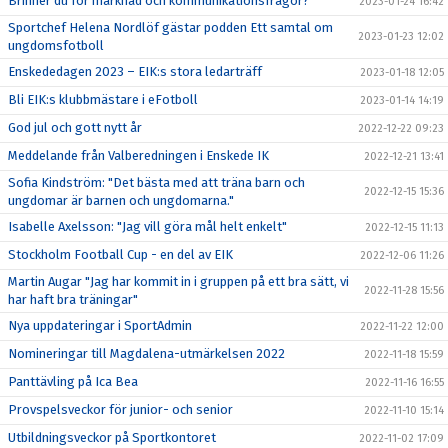
Brinner du för marknad och kommunikationsfrågor?
2023-01-24 16:42
Sportchef Helena Nordlöf gästar podden Ett samtal om
2023-01-23 12:02
ungdomsfotboll
Enskededagen 2023 – EIK:s stora ledarträff
2023-01-18 12:05
Bli EIK:s klubbmästare i eFotboll
2023-01-14 14:19
God jul och gott nytt år
2022-12-22 09:23
Meddelande från Valberedningen i Enskede IK
2022-12-21 13:41
Sofia Kindström: "Det bästa med att träna barn och
2022-12-15 15:36
ungdomar är barnen och ungdomarna."
Isabelle Axelsson: "Jag vill göra mål helt enkelt"
2022-12-15 11:13
Stockholm Football Cup - en del av EIK
2022-12-06 11:26
Martin Augar "Jag har kommit in i gruppen på ett bra sätt, vi
2022-11-28 15:56
har haft bra träningar"
Nya uppdateringar i SportAdmin
2022-11-22 12:00
Nomineringar till Magdalena-utmärkelsen 2022
2022-11-18 15:59
Panttävling på Ica Bea
2022-11-16 16:55
Provspelsveckor för junior- och senior
2022-11-10 15:14
Utbildningsveckor på Sportkontoret
2022-11-02 17:09