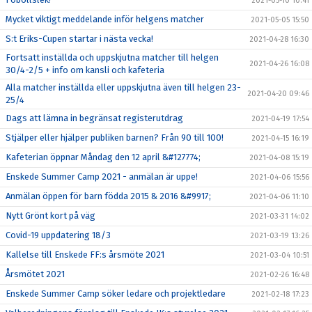
2021-05-10 10:41
Mycket viktigt meddelande inför helgens matcher
2021-05-05 15:50
S:t Eriks-Cupen startar i nästa vecka!
2021-04-28 16:30
Fortsatt inställda och uppskjutna matcher till helgen
2021-04-26 16:08
30/4-2/5 + info om kansli och kafeteria
Alla matcher inställda eller uppskjutna även till helgen 23-
2021-04-20 09:46
25/4
Dags att lämna in begränsat registerutdrag
2021-04-19 17:54
Stjälper eller hjälper publiken barnen? Från 90 till 100!
2021-04-15 16:19
Kafeterian öppnar Måndag den 12 april &#127774;
2021-04-08 15:19
Enskede Summer Camp 2021 - anmälan är uppe!
2021-04-06 15:56
Anmälan öppen för barn födda 2015 & 2016 &#9917;
2021-04-06 11:10
Nytt Grönt kort på väg
2021-03-31 14:02
Covid-19 uppdatering 18/3
2021-03-19 13:26
Kallelse till Enskede FF:s årsmöte 2021
2021-03-04 10:51
Årsmötet 2021
2021-02-26 16:48
Enskede Summer Camp söker ledare och projektledare
2021-02-18 17:23