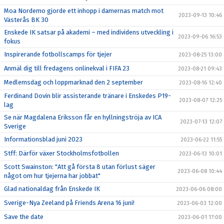
Moa Nordemo gjorde ett inhopp i damernas match mot
2023-09-13 10:46
Västerås BK 30
Enskede IK satsar på akademi – med individens utveckling i
2023-09-06 16:53
fokus
Inspirerande fotbollscamps för tjejer
2023-08-25 13:00
Anmäl dig till fredagens onlinekval i FIFA 23
2023-08-21 09:43
Medlemsdag och loppmarknad den 2 september
2023-08-16 12:40
Ferdinand Dovin blir assisterande tränare i Enskedes P19-
2023-08-07 12:25
lag
Se när Magdalena Eriksson får en hyllningströja av ICA
2023-07-13 12:07
Sverige
Informationsblad juni 2023
2023-06-22 11:55
Stff: Därför växer Stockholmsfotbollen
2023-06-13 10:01
Scott Swainston: "Att gå första 8 utan förlust säger
2023-06-08 10:44
något om hur tjejerna har jobbat"
Glad nationaldag från Enskede IK
2023-06-06 08:00
Sverige-Nya Zeeland på Friends Arena 16 juni!
2023-06-03 12:00
Save the date
2023-06-01 17:00