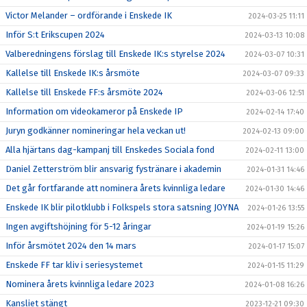
Victor Melander – ordförande i Enskede IK
2024-03-25 11:11
Inför S:t Erikscupen 2024
2024-03-13 10:08
Valberedningens förslag till Enskede IK:s styrelse 2024
2024-03-07 10:31
Kallelse till Enskede IK:s årsmöte
2024-03-07 09:33
Kallelse till Enskede FF:s årsmöte 2024
2024-03-06 12:51
Information om videokameror på Enskede IP
2024-02-14 17:40
Juryn godkänner nomineringar hela veckan ut!
2024-02-13 09:00
Alla hjärtans dag-kampanj till Enskedes Sociala fond
2024-02-11 13:00
Daniel Zetterström blir ansvarig fystränare i akademin
2024-01-31 14:46
Det går fortfarande att nominera årets kvinnliga ledare
2024-01-30 14:46
Enskede IK blir pilotklubb i Folkspels stora satsning JOYNA
2024-01-26 13:55
Ingen avgiftshöjning för 5-12 åringar
2024-01-19 15:26
Inför årsmötet 2024 den 14 mars
2024-01-17 15:07
Enskede FF tar kliv i seriesystemet
2024-01-15 11:29
Nominera årets kvinnliga ledare 2023
2024-01-08 16:26
Kansliet stängt
2023-12-21 09:30