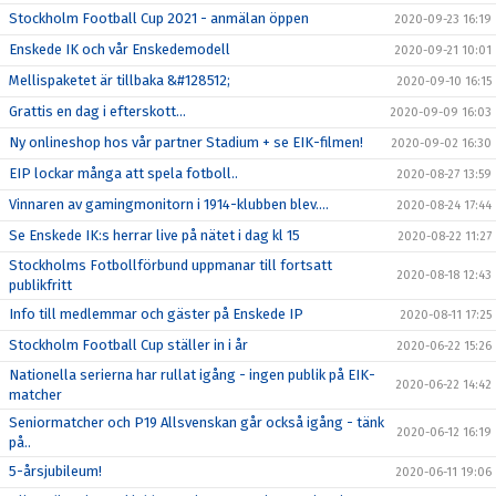
Stockholm Football Cup 2021 - anmälan öppen
2020-09-23 16:19
Enskede IK och vår Enskedemodell
2020-09-21 10:01
Mellispaketet är tillbaka &#128512;
2020-09-10 16:15
Grattis en dag i efterskott...
2020-09-09 16:03
Ny onlineshop hos vår partner Stadium + se EIK-filmen!
2020-09-02 16:30
EIP lockar många att spela fotboll..
2020-08-27 13:59
Vinnaren av gamingmonitorn i 1914-klubben blev....
2020-08-24 17:44
Se Enskede IK:s herrar live på nätet i dag kl 15
2020-08-22 11:27
Stockholms Fotbollförbund uppmanar till fortsatt
2020-08-18 12:43
publikfritt
Info till medlemmar och gäster på Enskede IP
2020-08-11 17:25
Stockholm Football Cup ställer in i år
2020-06-22 15:26
Nationella serierna har rullat igång - ingen publik på EIK-
2020-06-22 14:42
matcher
Seniormatcher och P19 Allsvenskan går också igång - tänk
2020-06-12 16:19
på..
5-årsjubileum!
2020-06-11 19:06