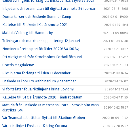
Valberedningens förslag till Enskede IK:s styrelse 2021
2021-02-17 16:25
Inbjudan och föranmälan till digitalt årsmöte 24 februari
2021-02-16 18:08
Domarkurser och Enskede Summer Camp
2021-02-01 19:00
Kallelse till Enskede IK:s årsmöte 2021
2021-01-29 11:41
Matilda Vinberg till Hammarby
2021-01-09 00:55
Träningar och matcher - uppdatering 12 januari
2021-01-08 12:38
Nominera årets sportförälder 2020! &#10024;
2020-12-23 10:37
Ett viktigt mail från Stockholms Fotbollförbund
2020-12-01 14:17
Grattis Magdalena!
2020-11-25 10:01
Riktlinjerna förlängs till den 13 december
2020-11-19 16:14
Enskede IK i SvFF:s webbinarium 9 december
2020-11-17 17:02
Vi fortsätter följa riktlinjerna kring Covid 19
2020-11-12 13:41
Kallelse till SFC:s årsmöte 2020 - ändrat datum
2020-10-27 11:50
Matilda från Enskede IK matchens lirare - Stockholm vann
2020-10-22 18:37
distrikts-SM
Vår Teamsalesbutik har flyttat till Stadium Globen
2020-10-09 10:42
Våra riktlinjer i Enskede IK kring Corona
2020-09-28 15:07