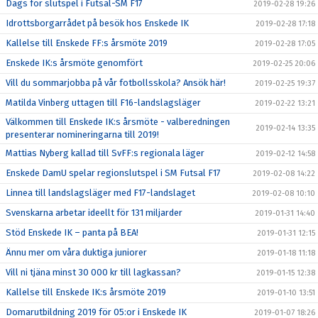
Dags för slutspel i Futsal-SM F17
2019-02-28 19:26
Idrottsborgarrådet på besök hos Enskede IK
2019-02-28 17:18
Kallelse till Enskede FF:s årsmöte 2019
2019-02-28 17:05
Enskede IK:s årsmöte genomfört
2019-02-25 20:06
Vill du sommarjobba på vår fotbollsskola? Ansök här!
2019-02-25 19:37
Matilda Vinberg uttagen till F16-landslagsläger
2019-02-22 13:21
Välkommen till Enskede IK:s årsmöte - valberedningen
2019-02-14 13:35
presenterar nomineringarna till 2019!
Mattias Nyberg kallad till SvFF:s regionala läger
2019-02-12 14:58
Enskede DamU spelar regionslutspel i SM Futsal F17
2019-02-08 14:22
Linnea till landslagsläger med F17-landslaget
2019-02-08 10:10
Svenskarna arbetar ideellt för 131 miljarder
2019-01-31 14:40
Stöd Enskede IK – panta på BEA!
2019-01-31 12:15
Ännu mer om våra duktiga juniorer
2019-01-18 11:18
Vill ni tjäna minst 30 000 kr till lagkassan?
2019-01-15 12:38
Kallelse till Enskede IK:s årsmöte 2019
2019-01-10 13:51
Domarutbildning 2019 för 05:or i Enskede IK
2019-01-07 18:26