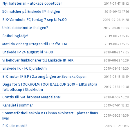
Ny i kafeterian - utökade öppettider
2019-09-17 18:42
50 matcher på Enskede IP i helgen
2019-09-13 17:16
EIK-Värmbols FC, lördag 7 sep kl 14.00
2019-09-06 14:28
Unikt dubbelmöte i helgen?
2019-08-30 10:05
Fotbollsglädje!
2019-08-27 15:45
Matilda Vinberg uttagen till F17 för-EM
2019-08-27 15:35
Enskede IP 24 augusti kl 14.00
2019-08-22 19:05
Vi behöver funktionärer till Enskede IK-AIK
2019-08-22 16:29
Enskede IK - FC Djursholm
2019-08-16 16:20
EIK möter IF BP i 2:a omgången av Svenska Cupen
2019-08-13 16:19
Dags för STOCKHOLM FOOTBALL CUP 2019 - EIK:s stora
2019-07-31 10:48
fotbollscup i Stockholm
Grattis till VM-bronset Magdalena!
2019-07-07 16:29
Kansliet i sommar
2019-07-01 12:22
Sommarfotbollsskola V33 innan skolstart - platser finns
2019-06-25 16:39
kvar
EIK i din mobil!
2019-06-25 11:15