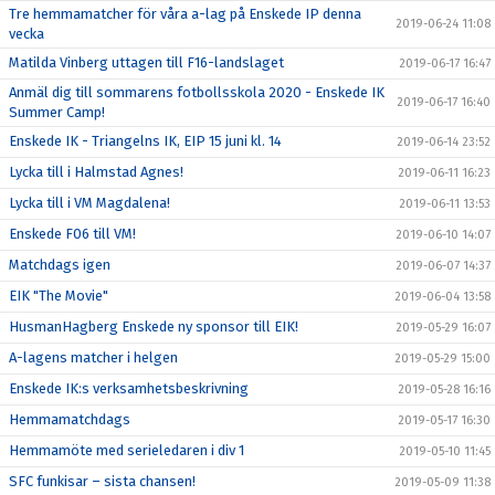
Tre hemmamatcher för våra a-lag på Enskede IP denna
2019-06-24 11:08
vecka
Matilda Vinberg uttagen till F16-landslaget
2019-06-17 16:47
Anmäl dig till sommarens fotbollsskola 2020 - Enskede IK
2019-06-17 16:40
Summer Camp!
Enskede IK - Triangelns IK, EIP 15 juni kl. 14
2019-06-14 23:52
Lycka till i Halmstad Agnes!
2019-06-11 16:23
Lycka till i VM Magdalena!
2019-06-11 13:53
Enskede F06 till VM!
2019-06-10 14:07
Matchdags igen
2019-06-07 14:37
EIK "The Movie"
2019-06-04 13:58
HusmanHagberg Enskede ny sponsor till EIK!
2019-05-29 16:07
A-lagens matcher i helgen
2019-05-29 15:00
Enskede IK:s verksamhetsbeskrivning
2019-05-28 16:16
Hemmamatchdags
2019-05-17 16:30
Hemmamöte med serieledaren i div 1
2019-05-10 11:45
SFC funkisar – sista chansen!
2019-05-09 11:38