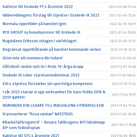
Kallelse till Enskede FF:s årsmöte 2022
2022-03-08 22:44
Valberedningens förslag till styrelse i Enskede IK 2022
2022-03-04 15:24
Normala öppettider på kansliet igen
2022-02-10 16:01
RYK GROUP ny huvudsponsor till Enskede IK
2022-01-24 15:00
Magdalena Eriksson uttagen i världslaget
2022-01-20 12:37
Begränsat öppethållande på kansliet kommande veckor
2022-01-10 16:12
Glöm inte att nominera din ledare!
2021-12-13 20:49
Gåfotboll väckte nytt liv i Rods 76-åriga kropp
2021-12-01 16:48
Enskede IK söker styrelsemedlemmar 2022
2021-11-30 08:42
EIK:s styrelse förstärker sin sportsliga kompetens
2021-11-25 17:42
I vår 2022 startar vi upp verksamhet för barn födda 2016 &
2021-11-24 15:57
2017! &#9917;
NOMINERA DIN LEDARE TILL MAGDALENA-UTMÄRKELSEN
2021-11-04 17:44
Vi presenterar "Rosa väskan" &#127800;
2021-11-03 16:10
#BackaTallkrogensIF – Bevara Tallkrogens BP/Valsknopp
2021-10-21 15:58
BP som fotbollsplan
Kallelse till SFC:s årsmöte 2021
2021-10-20 18:55