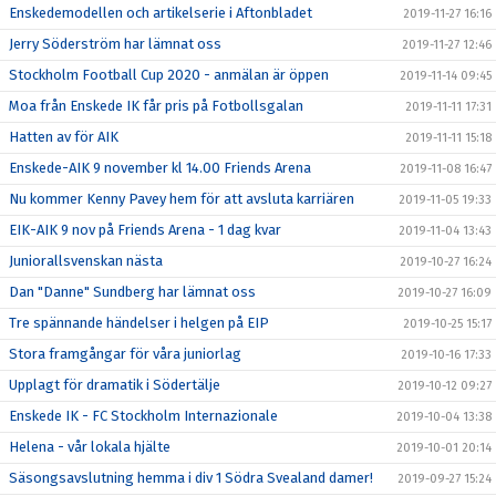
Enskedemodellen och artikelserie i Aftonbladet
2019-11-27 16:16
Jerry Söderström har lämnat oss
2019-11-27 12:46
Stockholm Football Cup 2020 - anmälan är öppen
2019-11-14 09:45
Moa från Enskede IK får pris på Fotbollsgalan
2019-11-11 17:31
Hatten av för AIK
2019-11-11 15:18
Enskede-AIK 9 november kl 14.00 Friends Arena
2019-11-08 16:47
Nu kommer Kenny Pavey hem för att avsluta karriären
2019-11-05 19:33
EIK-AIK 9 nov på Friends Arena - 1 dag kvar
2019-11-04 13:43
Juniorallsvenskan nästa
2019-10-27 16:24
Dan "Danne" Sundberg har lämnat oss
2019-10-27 16:09
Tre spännande händelser i helgen på EIP
2019-10-25 15:17
Stora framgångar för våra juniorlag
2019-10-16 17:33
Upplagt för dramatik i Södertälje
2019-10-12 09:27
Enskede IK - FC Stockholm Internazionale
2019-10-04 13:38
Helena - vår lokala hjälte
2019-10-01 20:14
Säsongsavslutning hemma i div 1 Södra Svealand damer!
2019-09-27 15:24