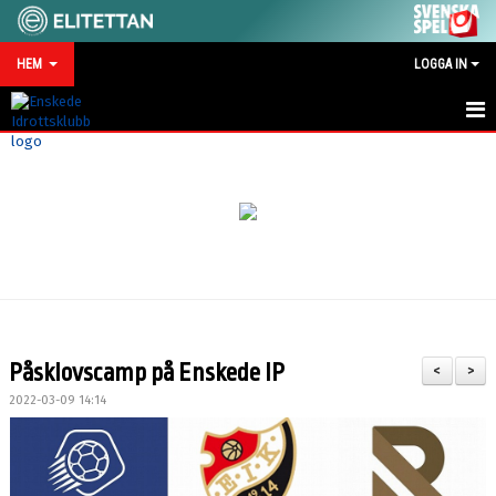
HEM
LOGGA IN
HEM
NYHETER
MATCHKALENDER
VID SKADA/OLYCKA
KONTAKT
Påsklovscamp på Enskede IP
<
>
SPONSRING
2022-03-09 14:14