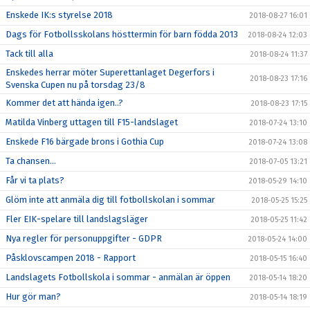
Enskede IK:s styrelse 2018
2018-08-27 16:01
Dags för Fotbollsskolans hösttermin för barn födda 2013
2018-08-24 12:03
Tack till alla
2018-08-24 11:37
Enskedes herrar möter Superettanlaget Degerfors i
2018-08-23 17:16
Svenska Cupen nu på torsdag 23/8
Kommer det att hända igen..?
2018-08-23 17:15
Matilda Vinberg uttagen till F15-landslaget
2018-07-24 13:10
Enskede F16 bärgade brons i Gothia Cup
2018-07-24 13:08
Ta chansen...
2018-07-05 13:21
Får vi ta plats?
2018-05-29 14:10
Glöm inte att anmäla dig till fotbollskolan i sommar
2018-05-25 15:25
Fler EIK-spelare till landslagsläger
2018-05-25 11:42
Nya regler för personuppgifter - GDPR
2018-05-24 14:00
Påsklovscampen 2018 - Rapport
2018-05-15 16:40
Landslagets Fotbollskola i sommar - anmälan är öppen
2018-05-14 18:20
Hur gör man?
2018-05-14 18:19