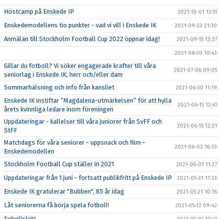
Höstcamp på Enskede IP
2021-10-01 13:51
Enskedemodellens tio punkter - vad vi vill i Enskede IK
2021-09-23 21:30
Anmälan till Stockholm Football Cup 2022 öppnar idag!
2021-09-15 13:37
2021-08-20 10:43
Gillar du fotboll? Vi söker engagerade krafter till våra
2021-07-06 09:05
seniorlag i Enskede IK, herr och/eller dam
Sommarhälsning och info från kansliet
2021-06-30 11:19
Enskede IK instiftar ”Magdalena-utmärkelsen” för att hylla
2021-06-15 12:41
årets kvinnliga ledare inom föreningen
Uppdateringar - kallelser till våra juniorer från SvFF och
2021-06-15 12:31
StFF
Matchdags för våra seniorer - uppsnack och film -
2021-06-03 16:33
Enskedemodellen
Stockholm Football Cup ställer in 2021
2021-06-01 11:27
Uppdateringar från 1 juni - fortsatt publikfritt på Enskede IP
2021-05-31 17:33
Enskede IK gratulerar "Bubben", 85 år idag
2021-05-21 10:16
Låt seniorerna få börja spela fotboll!
2021-05-12 09:42
Fobollslek!