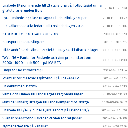
Enskede IK nominerade till Zlatans pris på Fotbollsgalan - vi
2018-11-12 14:51
gratulerar Grunden Bois!
Fyra Enskede-spelare uttagna till distriktlagscuper
2018-11-09 10:27
EIK välkomnar alla ledare till Enskededagen 2018
2018-11-08 16:06
STOCKHOLM FOOTBALL CUP 2019
2018-10-31 18:20
Slutspurt i panttävlingen!
2018-10-30 16:15
Tilde Andrén och Vilma Ferdfeldt uttagna till distriktslaget
2018-10-30 16:06
TÄVLING - Panta för Enskede och vinn presentkort om
2018-10-26 13:00
2000:- 1000:- och 500:- på ICA BEA
Dags för höstlovscamp!
2018-10-04 11:54
Premiär för matcher i gåfotboll på Enskede IP
2018-09-27 11:15
En debut med avtryck
2018-09-24 17:10
Vilma och Linnea till landslagets regionala läger
2018-09-17 14:23
Matilda Vinberg uttagen till landskamper mot Norge
2018-09-06 16:52
Enskede IK F/P09 blir Players escort på Friends 10/9
2018-09-04 16:29
Svensk breddfotboll skapar värden för miljarder
2018-08-29 17:08
Ny medarbetare på kansliet
2018-08-29 12:16