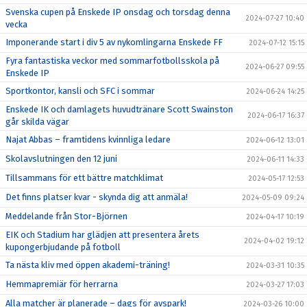
Svenska cupen på Enskede IP onsdag och torsdag denna
2024-07-27 10:40
vecka
Imponerande start i div 5 av nykomlingarna Enskede FF
2024-07-12 15:15
Fyra fantastiska veckor med sommarfotbollsskola på
2024-06-27 09:55
Enskede IP
Sportkontor, kansli och SFC i sommar
2024-06-24 14:25
Enskede IK och damlagets huvudtränare Scott Swainston
2024-06-17 16:37
går skilda vägar
Najat Abbas – framtidens kvinnliga ledare
2024-06-12 13:01
Skolavslutningen den 12 juni
2024-06-11 14:33
Tillsammans för ett bättre matchklimat
2024-05-17 12:53
Det finns platser kvar - skynda dig att anmäla!
2024-05-09 09:24
Meddelande från Stor-Björnen
2024-04-17 10:19
EIK och Stadium har glädjen att presentera årets
2024-04-02 19:12
kupongerbjudande på fotboll
Ta nästa kliv med öppen akademi-träning!
2024-03-31 10:35
Hemmapremiär för herrarna
2024-03-27 17:03
Alla matcher är planerade – dags för avspark!
2024-03-26 10:00