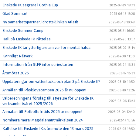
Enskede IK segrare i Gothia Cup
2025-07-29 19:11
Glad Sommar!
2025-06-18 15:28
Ny samarbetspartner, idrottskliniken Atleti!
2025-06-18 10:49
Enskede Summer Camp
2025-05-21 16:03
Hall på Enskede IP, rättelse
2025-05-20 13:57
Enskede IK tar ytterligare ansvar för mental hälsa
2025-05-07 13:14
Kvinnligt Nätverk
2025-04-30 11:30
Information från StFF inför seriestarten
2025-03-24 16:31
Årsmötet 2025
2025-03-17 16:31
Uppdateringar om vattenläcka och plan 3 på Enskede IP
2025-03-10 14:50
Anmälan till Påsklovscampen 2025 är nu öppen!
2025-03-10 13:26
Valberedningens förslag till styrelse för Enskede IK
2025-03-06 13:41
verksamhetsåret 2025/2026
Anmälan till Fotbollsfritids 2025 är nu öppen!
2025-03-04 12:40
Nominera mera! Magdalenautmärkelsen 2024
2025-02-14 13:56
Kallelse till Enskede IK:s årsmöte den 13 mars 2025
2025-02-05 16:50