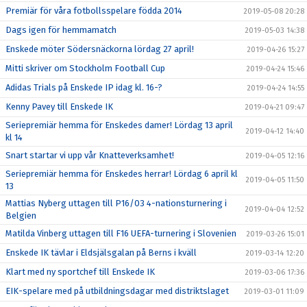
Premiär för våra fotbollsspelare födda 2014
2019-05-08 20:28
Dags igen för hemmamatch
2019-05-03 14:38
Enskede möter Södersnäckorna lördag 27 april!
2019-04-26 15:27
Mitti skriver om Stockholm Football Cup
2019-04-24 15:46
Adidas Trials på Enskede IP idag kl. 16-?
2019-04-24 14:55
Kenny Pavey till Enskede IK
2019-04-21 09:47
Seriepremiär hemma för Enskedes damer! Lördag 13 april
2019-04-12 14:40
kl 14
Snart startar vi upp vår Knatteverksamhet!
2019-04-05 12:16
Seriepremiär hemma för Enskedes herrar! Lördag 6 april kl
2019-04-05 11:50
13
Mattias Nyberg uttagen till P16/03 4-nationsturnering i
2019-04-04 12:52
Belgien
Matilda Vinberg uttagen till F16 UEFA-turnering i Slovenien
2019-03-26 15:01
Enskede IK tävlar i Eldsjälsgalan på Berns i kväll
2019-03-14 12:20
Klart med ny sportchef till Enskede IK
2019-03-06 17:36
EIK-spelare med på utbildningsdagar med distriktslaget
2019-03-01 11:09