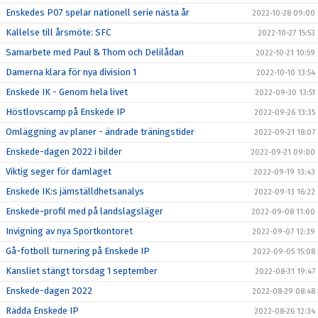
Enskedes P07 spelar nationell serie nästa år
2022-10-28 09:00
Kallelse till årsmöte: SFC
2022-10-27 15:53
Samarbete med Paul & Thom och Delilådan
2022-10-21 10:59
Damerna klara för nya division 1
2022-10-10 13:54
Enskede IK - Genom hela livet
2022-09-30 13:51
Höstlovscamp på Enskede IP
2022-09-26 13:35
Omläggning av planer - ändrade träningstider
2022-09-21 18:07
Enskede-dagen 2022 i bilder
2022-09-21 09:00
Viktig seger för damlaget
2022-09-19 13:43
Enskede IK:s jämställdhetsanalys
2022-09-13 16:22
Enskede-profil med på landslagsläger
2022-09-08 11:00
Invigning av nya Sportkontoret
2022-09-07 12:39
Gå-fotboll turnering på Enskede IP
2022-09-05 15:08
Kansliet stängt torsdag 1 september
2022-08-31 19:47
Enskede-dagen 2022
2022-08-29 08:48
Rädda Enskede IP
2022-08-26 12:34