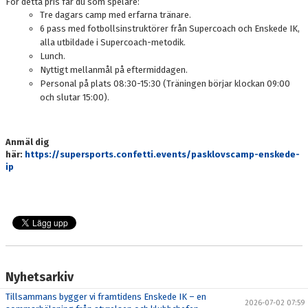
För detta pris får du som spelare:
Tre dagars camp med erfarna tränare.
6 pass med fotbollsinstruktörer från Supercoach och Enskede IK,
alla utbildade i Supercoach-metodik.
Lunch.
Nyttigt mellanmål på eftermiddagen.
Personal på plats 08:30-15:30 (Träningen börjar klockan 09:00
och slutar 15:00).
Anmäl dig
här:
https://supersports.confetti.events/pasklovscamp-enskede-
ip
Nyhetsarkiv
Tillsammans bygger vi framtidens Enskede IK – en
2026-07-02 07:59