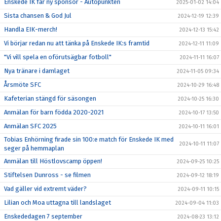
Enskede IK får ny sponsor - Autopunkten
2025-01-02 14:04
Sista chansen & God Jul
2024-12-19 12:39
Handla EIK-merch!
2024-12-13 15:42
Vi börjar redan nu att tänka på Enskede IK:s framtid
2024-12-11 11:09
"Vi vill spela en oförutsägbar fotboll"
2024-11-11 16:07
Nya tränare i damlaget
2024-11-05 09:34
Årsmöte SFC
2024-10-29 16:48
Kafeterian stängd för säsongen
2024-10-25 16:30
Anmälan för barn födda 2020-2021
2024-10-17 13:50
Anmälan SFC 2025
2024-10-11 16:01
Tobias Enhörning firade sin 100:e match för Enskede IK med
2024-10-11 11:07
seger på hemmaplan
Anmälan till Höstlovscamp öppen!
2024-09-25 10:25
Stiftelsen Dunross - se filmen
2024-09-12 18:19
Vad gäller vid extremt väder?
2024-09-11 10:15
Lilian och Moa uttagna till landslaget
2024-09-04 11:03
Enskededagen 7 september
2024-08-23 13:12