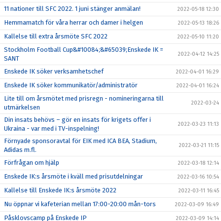
11 nationer till SFC 2022. 1 juni stänger anmälan!
2022-05-18 12:30
Hemmamatch för våra herrar och damer i helgen
2022-05-13 18:26
Kallelse till extra årsmöte SFC 2022
2022-05-10 11:20
Stockholm Football Cup&#10084;&#65039;Enskede IK =
2022-04-12 14:25
SANT
Enskede IK söker verksamhetschef
2022-04-01 16:29
Enskede IK söker kommunikatör/administratör
2022-04-01 16:24
Lite till om årsmötet med prisregn - nomineringarna till
2022-03-24
utmärkelsen
Din insats behövs – gör en insats för krigets offer i
2022-03-23 11:13
Ukraina - var med i TV-inspelning!
Förnyade sponsoravtal för EIK med ICA BEA, Stadium,
2022-03-21 11:15
Adidas m.fl.
Förfrågan om hjälp
2022-03-18 12:14
Enskede IK:s årsmöte i kväll med prisutdelningar
2022-03-16 10:54
Kallelse till Enskede IK:s årsmöte 2022
2022-03-11 16:45
Nu öppnar vi kafeterian mellan 17:00-20:00 mån-tors
2022-03-09 16:49
Påsklovscamp på Enskede IP
2022-03-09 14:14