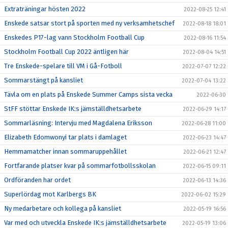
Extraträningar hösten 2022
2022-08-25 12:41
Enskede satsar stort på sporten med ny verksamhetschef
2022-08-18 18:01
Enskedes P17-lag vann Stockholm Football Cup
2022-08-16 11:54
Stockholm Football Cup 2022 äntligen här
2022-08-04 14:51
Tre Enskede-spelare till VM i Gå-Fotboll
2022-07-07 12:22
Sommarstängt på kansliet
2022-07-04 13:22
Tävla om en plats på Enskede Summer Camps sista vecka
2022-06-30
StFF stöttar Enskede IK:s jämställdhetsarbete
2022-06-29 14:17
Sommarläsning: Intervju med Magdalena Eriksson
2022-06-28 11:00
Elizabeth Edomwonyi tar plats i damlaget
2022-06-23 14:47
Hemmamatcher innan sommaruppehållet
2022-06-21 12:47
Fortfarande platser kvar på sommarfotbollsskolan
2022-06-15 09:11
Ordföranden har ordet
2022-06-13 14:36
Superlördag mot Karlbergs BK
2022-06-02 15:29
Ny medarbetare och kollega på kansliet
2022-05-19 16:56
Var med och utveckla Enskede IK:s jämställdhetsarbete
2022-05-19 13:06