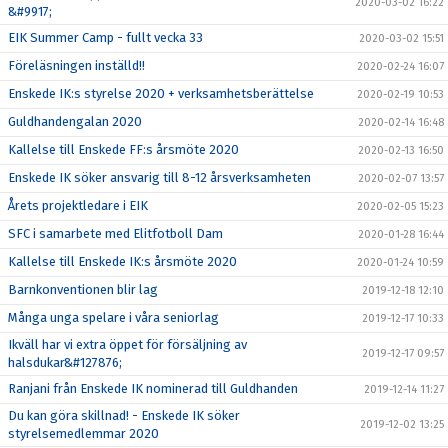
2020-03-02 16:22
&#9917;
EIK Summer Camp - fullt vecka 33
2020-03-02 15:51
Föreläsningen inställd!!
2020-02-24 16:07
Enskede IK:s styrelse 2020 + verksamhetsberättelse
2020-02-19 10:53
Guldhandengalan 2020
2020-02-14 16:48
Kallelse till Enskede FF:s årsmöte 2020
2020-02-13 16:50
Enskede IK söker ansvarig till 8-12 årsverksamheten
2020-02-07 13:57
Årets projektledare i EIK
2020-02-05 15:23
SFC i samarbete med Elitfotboll Dam
2020-01-28 16:44
Kallelse till Enskede IK:s årsmöte 2020
2020-01-24 10:59
Barnkonventionen blir lag
2019-12-18 12:10
Många unga spelare i våra seniorlag
2019-12-17 10:33
Ikväll har vi extra öppet för försäljning av
2019-12-17 09:57
halsdukar&#127876;
Ranjani från Enskede IK nominerad till Guldhanden
2019-12-14 11:27
Du kan göra skillnad! - Enskede IK söker
2019-12-02 13:25
styrelsemedlemmar 2020