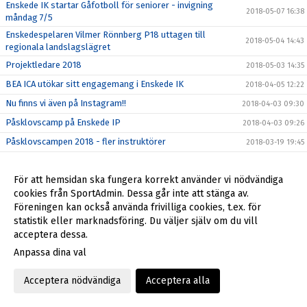
Enskede IK startar Gåfotboll för seniorer - invigning
2018-05-07 16:38
måndag 7/5
Enskedespelaren Vilmer Rönnberg P18 uttagen till
2018-05-04 14:43
regionala landslagslägret
Projektledare 2018
2018-05-03 14:35
BEA ICA utökar sitt engagemang i Enskede IK
2018-04-05 12:22
Nu finns vi även på Instagram!!
2018-04-03 09:30
Påsklovscamp på Enskede IP
2018-04-03 09:26
Påsklovscampen 2018 - fler instruktörer
2018-03-19 19:45
Välkommen till Påsklovscamp
2018-03-19 12:45
För att hemsidan ska fungera korrekt använder vi nödvändiga
Enskedemodellen i informationskväll för P03
2018-03-15 09:43
cookies från SportAdmin. Dessa går inte att stänga av.
Vår klubbshop har flyttat till Stadium Sickla, varmt
2018-03-08 17:10
Föreningen kan också använda frivilliga cookies, t.ex. för
välkomna!
statistik eller marknadsföring. Du väljer själv om du vill
Spela Gå-Fotboll!
2018-02-26 13:05
acceptera dessa.
Årsmötet 21 februari
2018-02-22 17:55
Anpassa dina val
Enskede IK verksamhetsberättelse 2017
2018-02-17 11:42
Acceptera nödvändiga
Acceptera alla
Enskedespelare uttagen till landslagsläger
2018-02-16 16:10
Motioner årsmöte 2018
2018-02-15 13:35