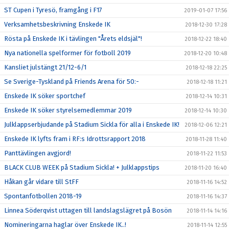
ST Cupen i Tyresö, framgång i F17
2019-01-07 17:56
Verksamhetsbeskrivning Enskede IK
2018-12-30 17:28
Rösta på Enskede IK i tävlingen "Årets eldsjäl"!
2018-12-22 18:40
Nya nationella spelformer för fotboll 2019
2018-12-20 10:48
Kansliet julstängt 21/12-6/1
2018-12-18 22:25
Se Sverige-Tyskland på Friends Arena för 50:-
2018-12-18 11:21
Enskede IK söker sportchef
2018-12-14 10:31
Enskede IK söker styrelsemedlemmar 2019
2018-12-14 10:30
Julklappserbjudande på Stadium Sickla för alla i Enskede IK!
2018-12-06 12:21
Enskede IK lyfts fram i RF:s Idrottsrapport 2018
2018-11-28 11:40
Panttävlingen avgjord!
2018-11-22 11:53
BLACK CLUB WEEK på Stadium Sickla! + Julklappstips
2018-11-20 16:40
Håkan går vidare till StFF
2018-11-16 14:52
Spontanfotbollen 2018-19
2018-11-16 14:37
Linnea Söderqvist uttagen till landslagslägret på Bosön
2018-11-14 14:16
Nomineringarna haglar över Enskede IK..!
2018-11-14 12:55