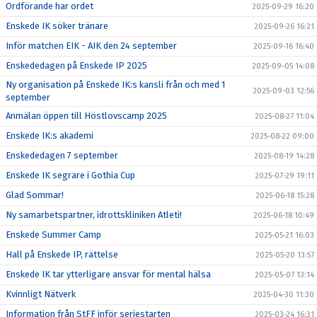
Ordförande har ordet
2025-09-29 16:20
Enskede IK söker tränare
2025-09-26 16:21
Inför matchen EIK - AIK den 24 september
2025-09-16 16:40
Enskededagen på Enskede IP 2025
2025-09-05 14:08
Ny organisation på Enskede IK:s kansli från och med 1
2025-09-03 12:56
september
Anmälan öppen till Höstlovscamp 2025
2025-08-27 11:04
Enskede IK:s akademi
2025-08-22 09:00
Enskededagen 7 september
2025-08-19 14:28
Enskede IK segrare i Gothia Cup
2025-07-29 19:11
Glad Sommar!
2025-06-18 15:28
Ny samarbetspartner, idrottskliniken Atleti!
2025-06-18 10:49
Enskede Summer Camp
2025-05-21 16:03
Hall på Enskede IP, rättelse
2025-05-20 13:57
Enskede IK tar ytterligare ansvar för mental hälsa
2025-05-07 13:14
Kvinnligt Nätverk
2025-04-30 11:30
Information från StFF inför seriestarten
2025-03-24 16:31