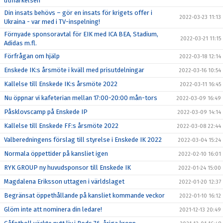
utmärkelsen
Din insats behövs – gör en insats för krigets offer i
2022-03-23 11:13
Ukraina - var med i TV-inspelning!
Förnyade sponsoravtal för EIK med ICA BEA, Stadium,
2022-03-21 11:15
Adidas m.fl.
Förfrågan om hjälp
2022-03-18 12:14
Enskede IK:s årsmöte i kväll med prisutdelningar
2022-03-16 10:54
Kallelse till Enskede IK:s årsmöte 2022
2022-03-11 16:45
Nu öppnar vi kafeterian mellan 17:00-20:00 mån-tors
2022-03-09 16:49
Påsklovscamp på Enskede IP
2022-03-09 14:14
Kallelse till Enskede FF:s årsmöte 2022
2022-03-08 22:44
Valberedningens förslag till styrelse i Enskede IK 2022
2022-03-04 15:24
Normala öppettider på kansliet igen
2022-02-10 16:01
RYK GROUP ny huvudsponsor till Enskede IK
2022-01-24 15:00
Magdalena Eriksson uttagen i världslaget
2022-01-20 12:37
Begränsat öppethållande på kansliet kommande veckor
2022-01-10 16:12
Glöm inte att nominera din ledare!
2021-12-13 20:49