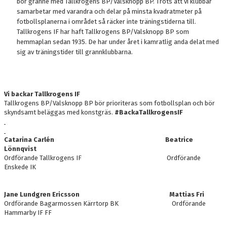
bor granne med Tallkrogens BP/Valsknopp BP. Trots att vi klubbar
samarbetar med varandra och delar på minsta kvadratmeter på
fotbollsplanerna i området så räcker inte träningstiderna till.
Tallkrogens IF har haft Tallkrogens BP/Valsknopp BP som
hemmaplan sedan 1935. De har under året i kamratlig anda delat med
sig av träningstider till grannklubbarna.
Vi backar Tallkrogens IF
Tallkrogens BP/Valsknopp BP bör prioriteras som fotbollsplan och bör
skyndsamt beläggas med konstgräs.
#BackaTallkrogensIF
Catarina Carlén Beatrice
Lönnqvist
Ordförande Tallkrogens IF
Ordförande
Enskede IK
Jane Lundgren Ericsson Mattias Fri
Ordförande Bagarmossen Kärrtorp BK Ordförande
Hammarby IF FF