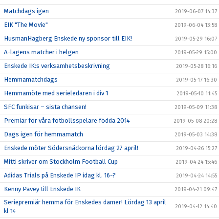
Matchdags igen
2019-06-07 14:37
EIK "The Movie"
2019-06-04 13:58
HusmanHagberg Enskede ny sponsor till EIK!
2019-05-29 16:07
A-lagens matcher i helgen
2019-05-29 15:00
Enskede IK:s verksamhetsbeskrivning
2019-05-28 16:16
Hemmamatchdags
2019-05-17 16:30
Hemmamöte med serieledaren i div 1
2019-05-10 11:45
SFC funkisar – sista chansen!
2019-05-09 11:38
Premiär för våra fotbollsspelare födda 2014
2019-05-08 20:28
Dags igen för hemmamatch
2019-05-03 14:38
Enskede möter Södersnäckorna lördag 27 april!
2019-04-26 15:27
Mitti skriver om Stockholm Football Cup
2019-04-24 15:46
Adidas Trials på Enskede IP idag kl. 16-?
2019-04-24 14:55
Kenny Pavey till Enskede IK
2019-04-21 09:47
Seriepremiär hemma för Enskedes damer! Lördag 13 april
2019-04-12 14:40
kl 14