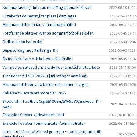
Sommarläsning: Intervju med Magdalena Eriksson
2022-06-28 11:00
Elizabeth Edomwonyi tar plats i damlaget
2022-06-23 14:47
Hemmamatcher innan sommaruppehållet
2022-06-21 12:47
Fortfarande platser kvar på sommarfotbollsskolan
2022-06-15 09:11
Ordföranden har ordet
2022-06-13 14:36
Superlördag mot Karlbergs BK
2022-06-02 15:29
Ny medarbetare och kollega på kansliet
2022-05-19 16:56
Var med och utveckla Enskede IK:s jämställdhetsarbete
2022-05-19 13:06
11 nationer till SFC 2022. 1 juni stänger anmälan!
2022-05-18 12:30
Hemmamatch för våra herrar och damer i helgen
2022-05-13 18:26
Kallelse till extra årsmöte SFC 2022
2022-05-10 11:20
Stockholm Football Cup&#10084;&#65039;Enskede IK =
2022-04-12 14:25
SANT
Enskede IK söker verksamhetschef
2022-04-01 16:29
Enskede IK söker kommunikatör/administratör
2022-04-01 16:24
Lite till om årsmötet med prisregn - nomineringarna till
2022-03-24