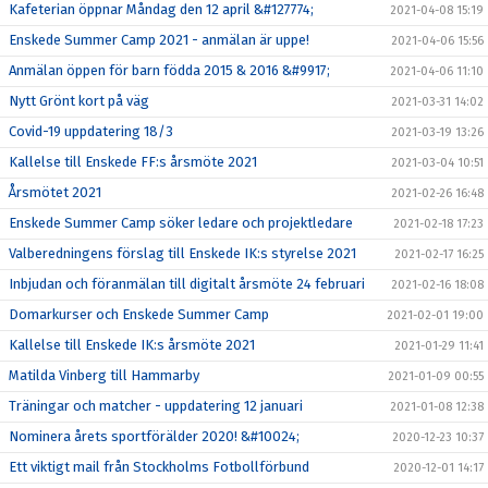
Kafeterian öppnar Måndag den 12 april &#127774;
2021-04-08 15:19
Enskede Summer Camp 2021 - anmälan är uppe!
2021-04-06 15:56
Anmälan öppen för barn födda 2015 & 2016 &#9917;
2021-04-06 11:10
Nytt Grönt kort på väg
2021-03-31 14:02
Covid-19 uppdatering 18/3
2021-03-19 13:26
Kallelse till Enskede FF:s årsmöte 2021
2021-03-04 10:51
Årsmötet 2021
2021-02-26 16:48
Enskede Summer Camp söker ledare och projektledare
2021-02-18 17:23
Valberedningens förslag till Enskede IK:s styrelse 2021
2021-02-17 16:25
Inbjudan och föranmälan till digitalt årsmöte 24 februari
2021-02-16 18:08
Domarkurser och Enskede Summer Camp
2021-02-01 19:00
Kallelse till Enskede IK:s årsmöte 2021
2021-01-29 11:41
Matilda Vinberg till Hammarby
2021-01-09 00:55
Träningar och matcher - uppdatering 12 januari
2021-01-08 12:38
Nominera årets sportförälder 2020! &#10024;
2020-12-23 10:37
Ett viktigt mail från Stockholms Fotbollförbund
2020-12-01 14:17