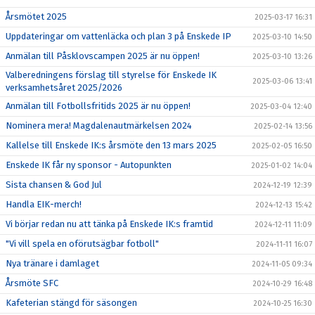
Årsmötet 2025
2025-03-17 16:31
Uppdateringar om vattenläcka och plan 3 på Enskede IP
2025-03-10 14:50
Anmälan till Påsklovscampen 2025 är nu öppen!
2025-03-10 13:26
Valberedningens förslag till styrelse för Enskede IK
2025-03-06 13:41
verksamhetsåret 2025/2026
Anmälan till Fotbollsfritids 2025 är nu öppen!
2025-03-04 12:40
Nominera mera! Magdalenautmärkelsen 2024
2025-02-14 13:56
Kallelse till Enskede IK:s årsmöte den 13 mars 2025
2025-02-05 16:50
Enskede IK får ny sponsor - Autopunkten
2025-01-02 14:04
Sista chansen & God Jul
2024-12-19 12:39
Handla EIK-merch!
2024-12-13 15:42
Vi börjar redan nu att tänka på Enskede IK:s framtid
2024-12-11 11:09
"Vi vill spela en oförutsägbar fotboll"
2024-11-11 16:07
Nya tränare i damlaget
2024-11-05 09:34
Årsmöte SFC
2024-10-29 16:48
Kafeterian stängd för säsongen
2024-10-25 16:30