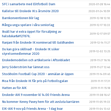
SFC i samarbete med Elitfotboll Dam
2020-01-28 16:44
Kallelse till Enskede IK:s årsmöte 2020
2020-01-24 10:59
Barnkonventionen blir lag
2019-12-18 12:10
Många unga spelare i våra seniorlag
2019-12-17 10:33
Ikväll har vi extra öppet för försäljning av
2019-12-17 09:57
halsdukar&#127876;
Ranjani från Enskede IK nominerad till Guldhanden
2019-12-14 11:27
Du kan göra skillnad! - Enskede IK söker
2019-12-02 13:25
styrelsemedlemmar 2020
Enskedemodellen och artikelserie i Aftonbladet
2019-11-27 16:16
Jerry Söderström har lämnat oss
2019-11-27 12:46
Stockholm Football Cup 2020 - anmälan är öppen
2019-11-14 09:45
Moa från Enskede IK får pris på Fotbollsgalan
2019-11-11 17:31
Hatten av för AIK
2019-11-11 15:18
Enskede-AIK 9 november kl 14.00 Friends Arena
2019-11-08 16:47
Nu kommer Kenny Pavey hem för att avsluta karriären
2019-11-05 19:33
EIK-AIK 9 nov på Friends Arena - 1 dag kvar
2019-11-04 13:43