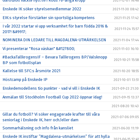
Gåfotboll väckte nytt liv i Rods 76-åriga kropp
2021-12-01 16:48
Enskede IK söker styrelsemedlemmar 2022
2021-11-30 08:42
EIK:s styrelse förstärker sin sportsliga kompetens
2021-11-25 17:42
I vår 2022 startar vi upp verksamhet för barn födda 2016 &
2021-11-24 15:57
2017! &#9917;
NOMINERA DIN LEDARE TILL MAGDALENA-UTMÄRKELSEN
2021-11-04 17:44
Vi presenterar "Rosa väskan" &#127800;
2021-11-03 16:10
#BackaTallkrogensIF – Bevara Tallkrogens BP/Valsknopp
2021-10-21 15:58
BP som fotbollsplan
Kallelse till SFC:s årsmöte 2021
2021-10-20 18:55
Höstcamp på Enskede IP
2021-10-01 13:51
Enskedemodellens tio punkter - vad vi vill i Enskede IK
2021-09-23 21:30
Anmälan till Stockholm Football Cup 2022 öppnar idag!
2021-09-15 13:37
2021-08-20 10:43
Gillar du fotboll? Vi söker engagerade krafter till våra
2021-07-06 09:05
seniorlag i Enskede IK, herr och/eller dam
Sommarhälsning och info från kansliet
2021-06-30 11:19
Enskede IK instiftar ”Magdalena-utmärkelsen” för att hylla
2021-06-15 12:41