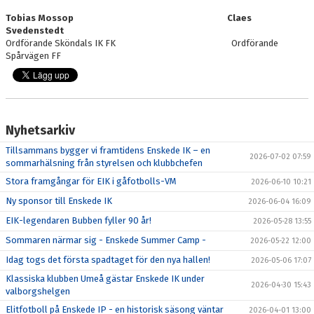
Tobias Mossop Claes
Svedenstedt
Ordförande Sköndals IK FK Ordförande
Spårvägen FF
Nyhetsarkiv
Tillsammans bygger vi framtidens Enskede IK – en
2026-07-02 07:59
sommarhälsning från styrelsen och klubbchefen
Stora framgångar för EIK i gåfotbolls-VM
2026-06-10 10:21
Ny sponsor till Enskede IK
2026-06-04 16:09
EIK-legendaren Bubben fyller 90 år!
2026-05-28 13:55
Sommaren närmar sig - Enskede Summer Camp -
2026-05-22 12:00
Idag togs det första spadtaget för den nya hallen!
2026-05-06 17:07
Klassiska klubben Umeå gästar Enskede IK under
2026-04-30 15:43
valborgshelgen
Elitfotboll på Enskede IP - en historisk säsong väntar
2026-04-01 13:00