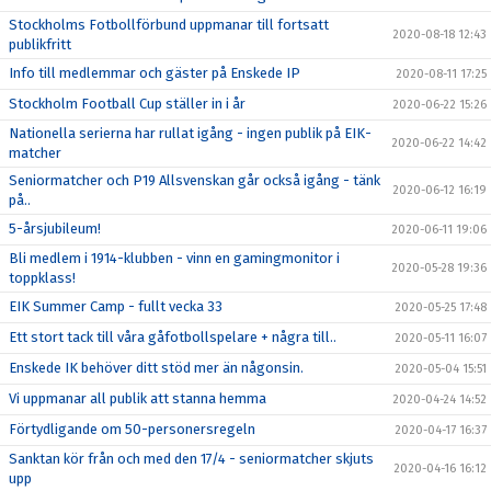
Stockholms Fotbollförbund uppmanar till fortsatt
2020-08-18 12:43
publikfritt
Info till medlemmar och gäster på Enskede IP
2020-08-11 17:25
Stockholm Football Cup ställer in i år
2020-06-22 15:26
Nationella serierna har rullat igång - ingen publik på EIK-
2020-06-22 14:42
matcher
Seniormatcher och P19 Allsvenskan går också igång - tänk
2020-06-12 16:19
på..
5-årsjubileum!
2020-06-11 19:06
Bli medlem i 1914-klubben - vinn en gamingmonitor i
2020-05-28 19:36
toppklass!
EIK Summer Camp - fullt vecka 33
2020-05-25 17:48
Ett stort tack till våra gåfotbollspelare + några till..
2020-05-11 16:07
Enskede IK behöver ditt stöd mer än någonsin.
2020-05-04 15:51
Vi uppmanar all publik att stanna hemma
2020-04-24 14:52
Förtydligande om 50-personersregeln
2020-04-17 16:37
Sanktan kör från och med den 17/4 - seniormatcher skjuts
2020-04-16 16:12
upp