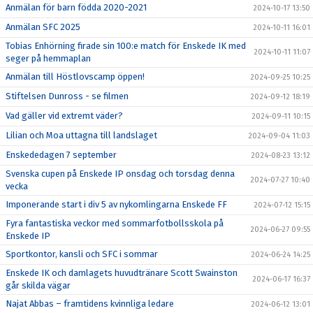
Anmälan för barn födda 2020-2021
2024-10-17 13:50
Anmälan SFC 2025
2024-10-11 16:01
Tobias Enhörning firade sin 100:e match för Enskede IK med
2024-10-11 11:07
seger på hemmaplan
Anmälan till Höstlovscamp öppen!
2024-09-25 10:25
Stiftelsen Dunross - se filmen
2024-09-12 18:19
Vad gäller vid extremt väder?
2024-09-11 10:15
Lilian och Moa uttagna till landslaget
2024-09-04 11:03
Enskededagen 7 september
2024-08-23 13:12
Svenska cupen på Enskede IP onsdag och torsdag denna
2024-07-27 10:40
vecka
Imponerande start i div 5 av nykomlingarna Enskede FF
2024-07-12 15:15
Fyra fantastiska veckor med sommarfotbollsskola på
2024-06-27 09:55
Enskede IP
Sportkontor, kansli och SFC i sommar
2024-06-24 14:25
Enskede IK och damlagets huvudtränare Scott Swainston
2024-06-17 16:37
går skilda vägar
Najat Abbas – framtidens kvinnliga ledare
2024-06-12 13:01