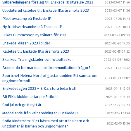
Valberedningens förslag till Enskede IK styrelse 2023
2023-03-07 11:46
Uppdaterad kallelse till Enskede IK:s årsmöte 2023
2023-03-07 11:36
Påsklovscamp på Enskede IP
2023-02-28 14:45
Ny fritidsverksamhet på Enskede IP
2023-02-23 18:31
Lukas Gummesson ny tränare för P19
2023-02-22 09:30
Enskede-dagen 2023 i bilder
2023-02-20 17:30
Kallelse till Enskede IK:s årsmöte 2023
2023-02-15 09:22
Skänkes: Träningskläder och fotbollsskor
2023-02-06 16:02
Brinner du för marknad och kommunikationsfrågor?
2023-01-24 16:42
Sportchef Helena Nordlöf gästar podden Ett samtal om
2023-01-23 12:02
ungdomsfotboll
Enskededagen 2023 – EIK:s stora ledarträff
2023-01-18 12:05
Bli EIK:s klubbmästare i eFotboll
2023-01-14 14:19
God jul och gott nytt år
2022-12-22 09:23
Meddelande från Valberedningen i Enskede IK
2022-12-21 13:41
Sofia Kindström: "Det bästa med att träna barn och
2022-12-15 15:36
ungdomar är barnen och ungdomarna."