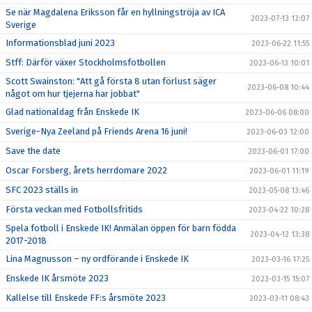
Se när Magdalena Eriksson får en hyllningströja av ICA
2023-07-13 12:07
Sverige
Informationsblad juni 2023
2023-06-22 11:55
Stff: Därför växer Stockholmsfotbollen
2023-06-13 10:01
Scott Swainston: "Att gå första 8 utan förlust säger
2023-06-08 10:44
något om hur tjejerna har jobbat"
Glad nationaldag från Enskede IK
2023-06-06 08:00
Sverige-Nya Zeeland på Friends Arena 16 juni!
2023-06-03 12:00
Save the date
2023-06-01 17:00
Oscar Forsberg, årets herrdomare 2022
2023-06-01 11:19
SFC 2023 ställs in
2023-05-08 13:46
Första veckan med Fotbollsfritids
2023-04-22 10:28
Spela fotboll i Enskede IK! Anmälan öppen för barn födda
2023-04-12 13:38
2017-2018
Lina Magnusson – ny ordförande i Enskede IK
2023-03-16 17:25
Enskede IK årsmöte 2023
2023-03-15 15:07
Kallelse till Enskede FF:s årsmöte 2023
2023-03-11 08:43