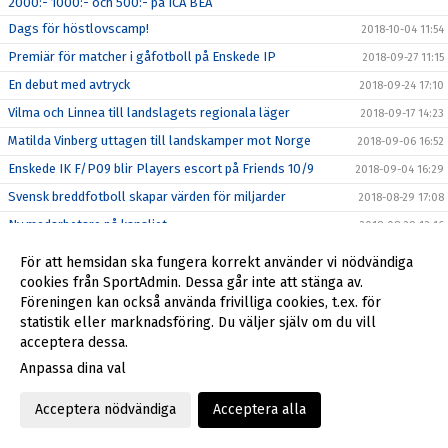
2000:- 1000:- och 500:- på ICA BEA
Dags för höstlovscamp!
2018-10-04 11:54
Premiär för matcher i gåfotboll på Enskede IP
2018-09-27 11:15
En debut med avtryck
2018-09-24 17:10
Vilma och Linnea till landslagets regionala läger
2018-09-17 14:23
Matilda Vinberg uttagen till landskamper mot Norge
2018-09-06 16:52
Enskede IK F/P09 blir Players escort på Friends 10/9
2018-09-04 16:29
Svensk breddfotboll skapar värden för miljarder
2018-08-29 17:08
Ny medarbetare på kansliet
2018-08-29 12:16
Enskede IK:s styrelse 2018
2018-08-27 16:01
För att hemsidan ska fungera korrekt använder vi nödvändiga
Dags för Fotbollsskolans hösttermin för barn födda 2013
cookies från SportAdmin. Dessa går inte att stänga av.
2018-08-24 12:03
Föreningen kan också använda frivilliga cookies, t.ex. för
Tack till alla
2018-08-24 11:37
statistik eller marknadsföring. Du väljer själv om du vill
Enskedes herrar möter Superettanlaget Degerfors i
acceptera dessa.
2018-08-23 17:16
Svenska Cupen nu på torsdag 23/8
Anpassa dina val
Kommer det att hända igen..?
2018-08-23 17:15
Matilda Vinberg uttagen till F15-landslaget
Acceptera nödvändiga
Acceptera alla
2018-07-24 13:10
Enskede F16 bärgade brons i Gothia Cup
2018-07-24 13:08