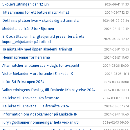
Skolavslutningen den 12 juni
2024-06-11 14:33
Tillsammans för ett bättre matchklimat
2024-05-17 12:53
Det finns platser kvar - skynda dig att anmäla!
2024-05-09 09:24
Meddelande från Stor-Björnen
2024-04-17 10:19
EIK och Stadium har glädjen att presentera årets
2024-04-02 19:12
kupongerbjudande på fotboll
Ta nästa kliv med öppen akademi-träning!
2024-03-31 10:35
Hemmapremiär för herrarna
2024-03-27 17:03
Alla matcher är planerade – dags för avspark!
2024-03-26 10:00
Victor Melander – ordförande i Enskede IK
2024-03-25 11:11
Inför S:t Erikscupen 2024
2024-03-13 10:08
Valberedningens förslag till Enskede IK:s styrelse 2024
2024-03-07 10:31
Kallelse till Enskede IK:s årsmöte
2024-03-07 09:33
Kallelse till Enskede FF:s årsmöte 2024
2024-03-06 12:51
Information om videokameror på Enskede IP
2024-02-14 17:40
Juryn godkänner nomineringar hela veckan ut!
2024-02-13 09:00