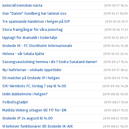
Juniorallsvenskan nästa
2019-10-27 16:24
Dan "Danne" Sundberg har lämnat oss
2019-10-27 16:09
Tre spännande händelser i helgen på EIP
2019-10-25 15:17
Stora framgångar för våra juniorlag
2019-10-16 17:33
Upplagt för dramatik i Södertälje
2019-10-12 09:27
Enskede IK - FC Stockholm Internazionale
2019-10-04 13:38
Helena - vår lokala hjälte
2019-10-01 20:14
Säsongsavslutning hemma i div 1 Södra Svealand damer!
2019-09-27 15:24
Ny i kafeterian - utökade öppettider
2019-09-17 18:42
50 matcher på Enskede IP i helgen
2019-09-13 17:16
EIK-Värmbols FC, lördag 7 sep kl 14.00
2019-09-06 14:28
Unikt dubbelmöte i helgen?
2019-08-30 10:05
Fotbollsglädje!
2019-08-27 15:45
Matilda Vinberg uttagen till F17 för-EM
2019-08-27 15:35
Enskede IP 24 augusti kl 14.00
2019-08-22 19:05
Vi behöver funktionärer till Enskede IK-AIK
2019-08-22 16:29