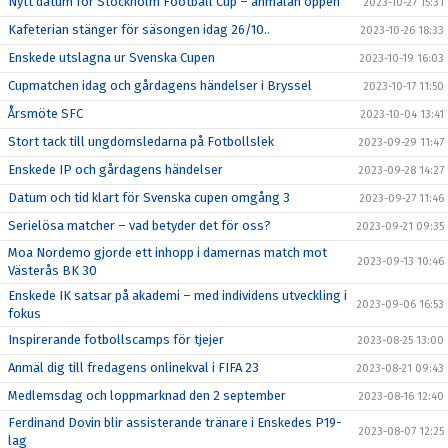
Nytt datum för Stockholm Football Cup – anmälan öppen
2023-10-27 15:31
Kafeterian stänger för säsongen idag 26/10..
2023-10-26 18:33
Enskede utslagna ur Svenska Cupen
2023-10-19 16:03
Cupmatchen idag och gårdagens händelser i Bryssel
2023-10-17 11:50
Årsmöte SFC
2023-10-04 13:41
Stort tack till ungdomsledarna på Fotbollslek
2023-09-29 11:47
Enskede IP och gårdagens händelser
2023-09-28 14:27
Datum och tid klart för Svenska cupen omgång 3
2023-09-27 11:46
Serielösa matcher – vad betyder det för oss?
2023-09-21 09:35
Moa Nordemo gjorde ett inhopp i damernas match mot
2023-09-13 10:46
Västerås BK 30
Enskede IK satsar på akademi – med individens utveckling i
2023-09-06 16:53
fokus
Inspirerande fotbollscamps för tjejer
2023-08-25 13:00
Anmäl dig till fredagens onlinekval i FIFA 23
2023-08-21 09:43
Medlemsdag och loppmarknad den 2 september
2023-08-16 12:40
Ferdinand Dovin blir assisterande tränare i Enskedes P19-
2023-08-07 12:25
lag