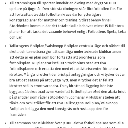
Tillströmningen till sporten innebär en ökning med drygt 50 000
spelare på tjugo år. Den största ökningen står flickfotbollen för. För
att fortsätta utveckla fotbollen krävs därför ytterligare
konstgräsplaner för matcher och träning. Störst behov finns i
Stockholms kommun där det totalt skulle behövas minst 15 fullstora
planer för att täcka det växande behovet enligt Fotbollens Spela, Leka
och Lär.
Tallkrogens Bollplan/Valsknopp Bollplan centrala läge och närhet till
skola och tunnelbana gör att samtliga undertecknade klubbar anser
att detta är en plan som bör fortsätta att prioriteras som
fotbollsplan. Nu planerar istället Stockholms stad att riva
fotbollsplanen och ersätta den med ett aktivitetscenter för andra
idrotter. Många idrotter lider brist på anläggningar och vi tycker det är
bra att det satsas på att bygga nytt, men vi tycker det är fel att
idrotter ställs emot varandra. En ny idrottsanläggning bör inte
byggas på bekostnad av en värdefull fotbollsplan. Med den akuta brist
på plantider som råder i Stockholm uppmanar vi klubbar staden att
tänka om och istället för att riva Tallkrogens Bollplan/Valsknopp
Bollplan, belägga den med konstgräs och rusta upp den för
framtiden.
Tillsammans har vi klubbar över 9 000 aktiva fotbollspelare som alla