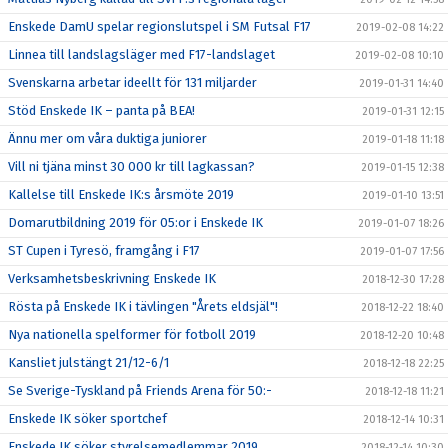
Enskede DamU spelar regionslutspel i SM Futsal F17
2019-02-08 14:22
Linnea till landslagsläger med F17-landslaget
2019-02-08 10:10
Svenskarna arbetar ideellt för 131 miljarder
2019-01-31 14:40
Stöd Enskede IK – panta på BEA!
2019-01-31 12:15
Ännu mer om våra duktiga juniorer
2019-01-18 11:18
Vill ni tjäna minst 30 000 kr till lagkassan?
2019-01-15 12:38
Kallelse till Enskede IK:s årsmöte 2019
2019-01-10 13:51
Domarutbildning 2019 för 05:or i Enskede IK
2019-01-07 18:26
ST Cupen i Tyresö, framgång i F17
2019-01-07 17:56
Verksamhetsbeskrivning Enskede IK
2018-12-30 17:28
Rösta på Enskede IK i tävlingen "Årets eldsjäl"!
2018-12-22 18:40
Nya nationella spelformer för fotboll 2019
2018-12-20 10:48
Kansliet julstängt 21/12-6/1
2018-12-18 22:25
Se Sverige-Tyskland på Friends Arena för 50:-
2018-12-18 11:21
Enskede IK söker sportchef
2018-12-14 10:31
Enskede IK söker styrelsemedlemmar 2019
2018-12-14 10:30