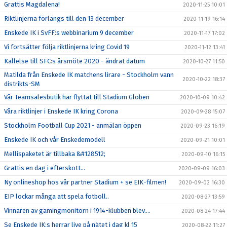
Grattis Magdalena!
2020-11-25 10:01
Riktlinjerna förlängs till den 13 december
2020-11-19 16:14
Enskede IK i SvFF:s webbinarium 9 december
2020-11-17 17:02
Vi fortsätter följa riktlinjerna kring Covid 19
2020-11-12 13:41
Kallelse till SFC:s årsmöte 2020 - ändrat datum
2020-10-27 11:50
Matilda från Enskede IK matchens lirare - Stockholm vann
2020-10-22 18:37
distrikts-SM
Vår Teamsalesbutik har flyttat till Stadium Globen
2020-10-09 10:42
Våra riktlinjer i Enskede IK kring Corona
2020-09-28 15:07
Stockholm Football Cup 2021 - anmälan öppen
2020-09-23 16:19
Enskede IK och vår Enskedemodell
2020-09-21 10:01
Mellispaketet är tillbaka &#128512;
2020-09-10 16:15
Grattis en dag i efterskott...
2020-09-09 16:03
Ny onlineshop hos vår partner Stadium + se EIK-filmen!
2020-09-02 16:30
EIP lockar många att spela fotboll..
2020-08-27 13:59
Vinnaren av gamingmonitorn i 1914-klubben blev....
2020-08-24 17:44
Se Enskede IK:s herrar live på nätet i dag kl 15
2020-08-22 11:27