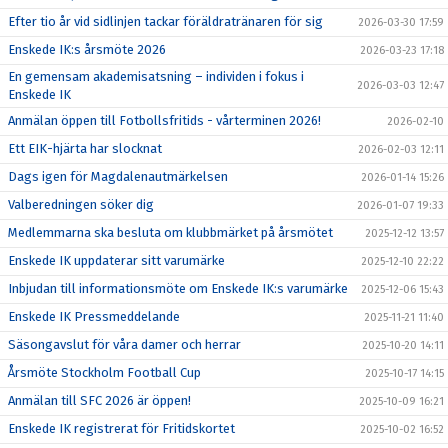
Efter tio år vid sidlinjen tackar föräldratränaren för sig
2026-03-30 17:59
Enskede IK:s årsmöte 2026
2026-03-23 17:18
En gemensam akademisatsning – individen i fokus i
2026-03-03 12:47
Enskede IK
Anmälan öppen till Fotbollsfritids - vårterminen 2026!
2026-02-10
Ett EIK-hjärta har slocknat
2026-02-03 12:11
Dags igen för Magdalenautmärkelsen
2026-01-14 15:26
Valberedningen söker dig
2026-01-07 19:33
Medlemmarna ska besluta om klubbmärket på årsmötet
2025-12-12 13:57
Enskede IK uppdaterar sitt varumärke
2025-12-10 22:22
Inbjudan till informationsmöte om Enskede IK:s varumärke
2025-12-06 15:43
Enskede IK Pressmeddelande
2025-11-21 11:40
Säsongavslut för våra damer och herrar
2025-10-20 14:11
Årsmöte Stockholm Football Cup
2025-10-17 14:15
Anmälan till SFC 2026 är öppen!
2025-10-09 16:21
Enskede IK registrerat för Fritidskortet
2025-10-02 16:52