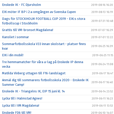
Enskede IK - FC Djursholm
2019-08-16 16:20
EIK möter IF BP i 2:a omgången av Svenska Cupen
2019-08-13 16:19
Dags för STOCKHOLM FOOTBALL CUP 2019 - EIK:s stora
2019-07-31 10:48
fotbollscup i Stockholm
Grattis till VM-bronset Magdalena!
2019-07-07 16:29
Kansliet i sommar
2019-07-01 12:22
Sommarfotbollsskola V33 innan skolstart - platser finns
2019-06-25 16:39
kvar
EIK i din mobil!
2019-06-25 11:15
Tre hemmamatcher för våra a-lag på Enskede IP denna
2019-06-24 11:08
vecka
Matilda Vinberg uttagen till F16-landslaget
2019-06-17 16:47
Anmäl dig till sommarens fotbollsskola 2020 - Enskede IK
2019-06-17 16:40
Summer Camp!
Enskede IK - Triangelns IK, EIP 15 juni kl. 14
2019-06-14 23:52
Lycka till i Halmstad Agnes!
2019-06-11 16:23
Lycka till i VM Magdalena!
2019-06-11 13:53
Enskede F06 till VM!
2019-06-10 14:07