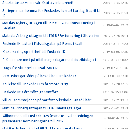
Snart startar vi upp vår Knatteverksamhet!
2019-04-05 12:16
Seriepremiär hemma för Enskedes herrar! Lördag 6 april kl
2019-04-05 11:50
13
Mattias Nyberg uttagen till P16/03 4-nationsturnering i
2019-04-04 12:52
Belgien
Matilda Vinberg uttagen till F16 UEFA-turnering i Slovenien
2019-03-26 15:01
Enskede IK tävlar i Eldsjälsgalan på Berns i kväll
2019-03-14 12:20
Klart med ny sportchef till Enskede IK
2019-03-06 17:36
EIK-spelare med på utbildningsdagar med distriktslaget
2019-03-01 11:09
Dags för slutspel i Futsal-SM F17
2019-02-28 19:26
Idrottsborgarrådet på besök hos Enskede IK
2019-02-28 17:18
Kallelse till Enskede FF:s årsmöte 2019
2019-02-28 17:05
Enskede IK:s årsmöte genomfört
2019-02-25 20:06
Vill du sommarjobba på vår fotbollsskola? Ansök här!
2019-02-25 19:37
Matilda Vinberg uttagen till F16-landslagsläger
2019-02-22 13:21
Välkommen till Enskede IK:s årsmöte - valberedningen
2019-02-14 13:35
presenterar nomineringarna till 2019!
Mattias Nyberg kallad till SvFF:s regionala läger
2019-02-12 14:58