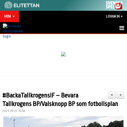
HEM
LOGGA IN
HEM
NYHETER
MATCHKALENDER
VID SKADA/OLYCKA
KONTAKT
#BackaTallkrogensIF – Bevara
<
>
SPONSRING
Tallkrogens BP/Valsknopp BP som fotbollsplan
2021-10-21 15:58