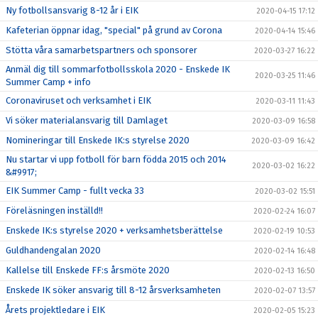
Ny fotbollsansvarig 8-12 år i EIK
2020-04-15 17:12
Kafeterian öppnar idag, "special" på grund av Corona
2020-04-14 15:46
Stötta våra samarbetspartners och sponsorer
2020-03-27 16:22
Anmäl dig till sommarfotbollsskola 2020 - Enskede IK
2020-03-25 11:46
Summer Camp + info
Coronaviruset och verksamhet i EIK
2020-03-11 11:43
Vi söker materialansvarig till Damlaget
2020-03-09 16:58
Nomineringar till Enskede IK:s styrelse 2020
2020-03-09 16:42
Nu startar vi upp fotboll för barn födda 2015 och 2014
2020-03-02 16:22
&#9917;
EIK Summer Camp - fullt vecka 33
2020-03-02 15:51
Föreläsningen inställd!!
2020-02-24 16:07
Enskede IK:s styrelse 2020 + verksamhetsberättelse
2020-02-19 10:53
Guldhandengalan 2020
2020-02-14 16:48
Kallelse till Enskede FF:s årsmöte 2020
2020-02-13 16:50
Enskede IK söker ansvarig till 8-12 årsverksamheten
2020-02-07 13:57
Årets projektledare i EIK
2020-02-05 15:23