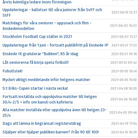
årets kvinnliga ledare inom föreningen
Uppdateringar - kallelser till våra juniorer från SvFF och
2021-06-15 12:31
StFF
Matchdags för våra seniorer - uppsnack och film -
2021-06-03 16:33
Enskedemodellen
Stockholm Football Cup ställer in 2021
2021-06-01 11:27
Uppdateringar från 1 juni - fortsatt publikfritt på Enskede IP
2021-05-31 17:33
Enskede IK gratulerar "Bubben", 85 år idag
2021-05-21 10:16
Låt seniorerna få börja spela fotboll!
2021-05-12 09:42
Fobollslek!
2021-05-10 10:41
Mycket viktigt meddelande inför helgens matcher
2021-05-05 15:50
S:t Eriks-Cupen startar i nästa vecka!
2021-04-28 16:30
Fortsatt inställda och uppskjutna matcher till helgen
2021-04-26 16:08
30/4-2/5 + info om kansli och kafeteria
Alla matcher inställda eller uppskjutna även till helgen 23-
2021-04-20 09:46
25/4
Dags att lämna in begränsat registerutdrag
2021-04-19 17:54
Stjälper eller hjälper publiken barnen? Från 90 till 100!
2021-04-15 16:19