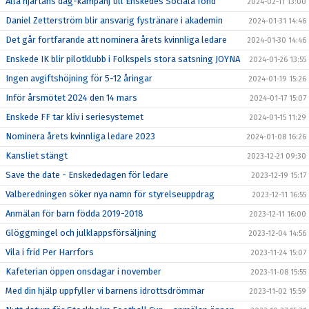
Alla hjärtans dag-kampanj till Enskedes Sociala fond
2024-02-11 13:00
Daniel Zetterström blir ansvarig fystränare i akademin
2024-01-31 14:46
Det går fortfarande att nominera årets kvinnliga ledare
2024-01-30 14:46
Enskede IK blir pilotklubb i Folkspels stora satsning JOYNA
2024-01-26 13:55
Ingen avgiftshöjning för 5-12 åringar
2024-01-19 15:26
Inför årsmötet 2024 den 14 mars
2024-01-17 15:07
Enskede FF tar kliv i seriesystemet
2024-01-15 11:29
Nominera årets kvinnliga ledare 2023
2024-01-08 16:26
Kansliet stängt
2023-12-21 09:30
Save the date - Enskededagen för ledare
2023-12-19 15:17
Valberedningen söker nya namn för styrelseuppdrag
2023-12-11 16:55
Anmälan för barn födda 2019-2018
2023-12-11 16:00
Glöggmingel och julklappsförsäljning
2023-12-04 14:56
Vila i frid Per Harrfors
2023-11-24 15:07
Kafeterian öppen onsdagar i november
2023-11-08 15:55
Med din hjälp uppfyller vi barnens idrottsdrömmar
2023-11-02 15:59