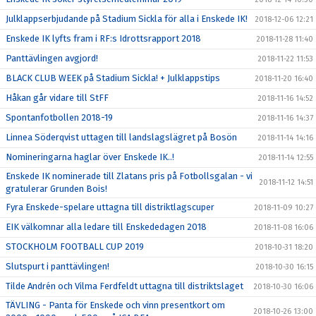
Julklappserbjudande på Stadium Sickla för alla i Enskede IK!
2018-12-06 12:21
Enskede IK lyfts fram i RF:s Idrottsrapport 2018
2018-11-28 11:40
Panttävlingen avgjord!
2018-11-22 11:53
BLACK CLUB WEEK på Stadium Sickla! + Julklappstips
2018-11-20 16:40
Håkan går vidare till StFF
2018-11-16 14:52
Spontanfotbollen 2018-19
2018-11-16 14:37
Linnea Söderqvist uttagen till landslagslägret på Bosön
2018-11-14 14:16
Nomineringarna haglar över Enskede IK..!
2018-11-14 12:55
Enskede IK nominerade till Zlatans pris på Fotbollsgalan - vi
2018-11-12 14:51
gratulerar Grunden Bois!
Fyra Enskede-spelare uttagna till distriktlagscuper
2018-11-09 10:27
EIK välkomnar alla ledare till Enskededagen 2018
2018-11-08 16:06
STOCKHOLM FOOTBALL CUP 2019
2018-10-31 18:20
Slutspurt i panttävlingen!
2018-10-30 16:15
Tilde Andrén och Vilma Ferdfeldt uttagna till distriktslaget
2018-10-30 16:06
TÄVLING - Panta för Enskede och vinn presentkort om
2018-10-26 13:00