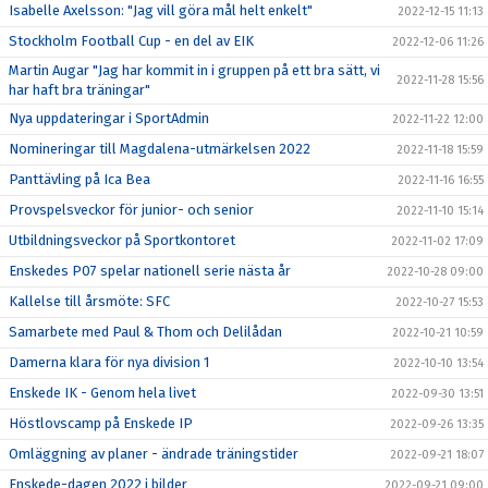
Isabelle Axelsson: "Jag vill göra mål helt enkelt"
2022-12-15 11:13
Stockholm Football Cup - en del av EIK
2022-12-06 11:26
Martin Augar "Jag har kommit in i gruppen på ett bra sätt, vi
2022-11-28 15:56
har haft bra träningar"
Nya uppdateringar i SportAdmin
2022-11-22 12:00
Nomineringar till Magdalena-utmärkelsen 2022
2022-11-18 15:59
Panttävling på Ica Bea
2022-11-16 16:55
Provspelsveckor för junior- och senior
2022-11-10 15:14
Utbildningsveckor på Sportkontoret
2022-11-02 17:09
Enskedes P07 spelar nationell serie nästa år
2022-10-28 09:00
Kallelse till årsmöte: SFC
2022-10-27 15:53
Samarbete med Paul & Thom och Delilådan
2022-10-21 10:59
Damerna klara för nya division 1
2022-10-10 13:54
Enskede IK - Genom hela livet
2022-09-30 13:51
Höstlovscamp på Enskede IP
2022-09-26 13:35
Omläggning av planer - ändrade träningstider
2022-09-21 18:07
Enskede-dagen 2022 i bilder
2022-09-21 09:00