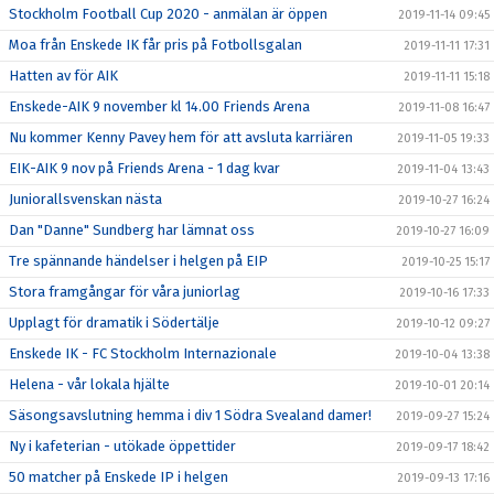
Stockholm Football Cup 2020 - anmälan är öppen
2019-11-14 09:45
Moa från Enskede IK får pris på Fotbollsgalan
2019-11-11 17:31
Hatten av för AIK
2019-11-11 15:18
Enskede-AIK 9 november kl 14.00 Friends Arena
2019-11-08 16:47
Nu kommer Kenny Pavey hem för att avsluta karriären
2019-11-05 19:33
EIK-AIK 9 nov på Friends Arena - 1 dag kvar
2019-11-04 13:43
Juniorallsvenskan nästa
2019-10-27 16:24
Dan "Danne" Sundberg har lämnat oss
2019-10-27 16:09
Tre spännande händelser i helgen på EIP
2019-10-25 15:17
Stora framgångar för våra juniorlag
2019-10-16 17:33
Upplagt för dramatik i Södertälje
2019-10-12 09:27
Enskede IK - FC Stockholm Internazionale
2019-10-04 13:38
Helena - vår lokala hjälte
2019-10-01 20:14
Säsongsavslutning hemma i div 1 Södra Svealand damer!
2019-09-27 15:24
Ny i kafeterian - utökade öppettider
2019-09-17 18:42
50 matcher på Enskede IP i helgen
2019-09-13 17:16