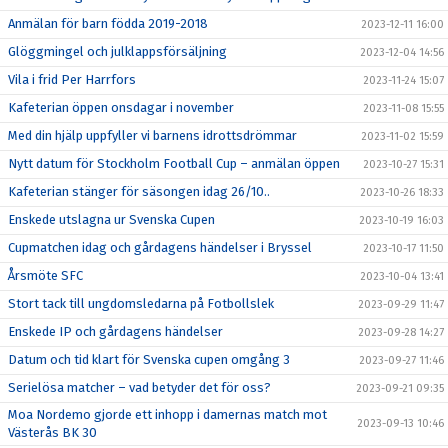
Anmälan för barn födda 2019-2018
2023-12-11 16:00
Glöggmingel och julklappsförsäljning
2023-12-04 14:56
Vila i frid Per Harrfors
2023-11-24 15:07
Kafeterian öppen onsdagar i november
2023-11-08 15:55
Med din hjälp uppfyller vi barnens idrottsdrömmar
2023-11-02 15:59
Nytt datum för Stockholm Football Cup – anmälan öppen
2023-10-27 15:31
Kafeterian stänger för säsongen idag 26/10..
2023-10-26 18:33
Enskede utslagna ur Svenska Cupen
2023-10-19 16:03
Cupmatchen idag och gårdagens händelser i Bryssel
2023-10-17 11:50
Årsmöte SFC
2023-10-04 13:41
Stort tack till ungdomsledarna på Fotbollslek
2023-09-29 11:47
Enskede IP och gårdagens händelser
2023-09-28 14:27
Datum och tid klart för Svenska cupen omgång 3
2023-09-27 11:46
Serielösa matcher – vad betyder det för oss?
2023-09-21 09:35
Moa Nordemo gjorde ett inhopp i damernas match mot
2023-09-13 10:46
Västerås BK 30