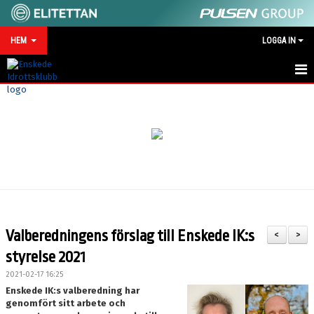
HEM
LOGGA IN
HEM
NYHETER
MATCHKALENDER
VID SKADA/OLYCKA
KONTAKT
Valberedningens förslag till Enskede IK:s
<
>
SPONSRING
styrelse 2021
2021-02-17 16:25
Enskede IK:s valberedning har
genomfört sitt arbete och