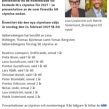
presenterar nu de nominerade till
Enskede IK:s styrelse för 2021 – se
presentation av de som föreslås till
styrelse nedan.
Lisa Lindström och Patrik
Årsmötet där den nya styrelsen väljs
Söderlund, föreslagna till
är o
nsdag den 24 februari 2021 18.00
.
nyval
Valberedningen har bestått av Lena
Wehinger, Thomas Björkman samt Tomas Bergsten.
Valberedningens förslag till styrelse är:
Beatrice Lönnqvist, Ordförande, omval 1 år
Pelle Blom, vald 1 år till
Lena Gustafsson, vald 1 år till
Pontus Gustafsson, vald 1 år till
Lars Rådh, vald 1 år till
Christian Wetell, vald 1 år till
Peter Blomdahl, omval 2 år
Pontus Eriksson, omval 2 år
Niclas Linde, omval 2 år
Lisa Lindström, nyval 2 år
Patrik Söderlund, nyval 2 år
Presentationer av styrelse och nomineringar från tidigare år hittar du
HÄR