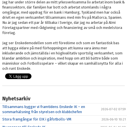
Jag har under större delen av mitt yrkesverksamma liv arbetat inom bank &
finanssektorn, där familjen har bott och arbetat utomlands i några
omgångar, med uppdrag för en bank i Hamburg, Tyskland men har också
drivit en egen verksamhet tillsammans med min fru på Mallorca, Spanien.
Nu är jag sedan ett par år tillbaka i Sverige, där jag nu arbetar på Almi
Företagspartner med rådgivning och finansiering av små och medelstora
företag.
Jag ser Enskedemodellen som ett föredöme och som en fantastisk bas
att bygga vidare på med förhoppningen att kunna vara ännu mer
inkluderande och jämställda i en högkvalitativ sportslig verksamhet, som
blandar ambition och inspiration, med hopp om att bli bättre både som
människor och Fotbollsspelare – vilket skapar en samhällsnytta för alla i
och runt Enskede.
Nyhetsarkiv
Tillsammans bygger vi framtidens Enskede IK – en
2026-07-02 07:59
sommarhälsning från styrelsen och klubbchefen
Stora framgångar för EIK i gåfotbolls-VM
2026-06-10 10:21