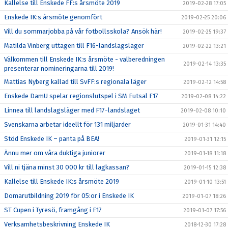
Kallelse till Enskede FF:s årsmöte 2019
2019-02-28 17:05
Enskede IK:s årsmöte genomfört
2019-02-25 20:06
Vill du sommarjobba på vår fotbollsskola? Ansök här!
2019-02-25 19:37
Matilda Vinberg uttagen till F16-landslagsläger
2019-02-22 13:21
Välkommen till Enskede IK:s årsmöte - valberedningen
2019-02-14 13:35
presenterar nomineringarna till 2019!
Mattias Nyberg kallad till SvFF:s regionala läger
2019-02-12 14:58
Enskede DamU spelar regionslutspel i SM Futsal F17
2019-02-08 14:22
Linnea till landslagsläger med F17-landslaget
2019-02-08 10:10
Svenskarna arbetar ideellt för 131 miljarder
2019-01-31 14:40
Stöd Enskede IK – panta på BEA!
2019-01-31 12:15
Ännu mer om våra duktiga juniorer
2019-01-18 11:18
Vill ni tjäna minst 30 000 kr till lagkassan?
2019-01-15 12:38
Kallelse till Enskede IK:s årsmöte 2019
2019-01-10 13:51
Domarutbildning 2019 för 05:or i Enskede IK
2019-01-07 18:26
ST Cupen i Tyresö, framgång i F17
2019-01-07 17:56
Verksamhetsbeskrivning Enskede IK
2018-12-30 17:28