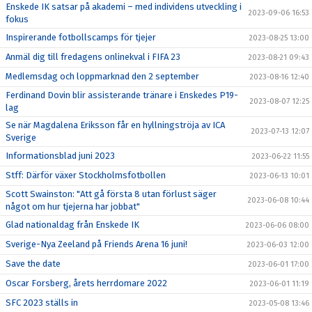
Enskede IK satsar på akademi – med individens utveckling i
2023-09-06 16:53
fokus
Inspirerande fotbollscamps för tjejer
2023-08-25 13:00
Anmäl dig till fredagens onlinekval i FIFA 23
2023-08-21 09:43
Medlemsdag och loppmarknad den 2 september
2023-08-16 12:40
Ferdinand Dovin blir assisterande tränare i Enskedes P19-
2023-08-07 12:25
lag
Se när Magdalena Eriksson får en hyllningströja av ICA
2023-07-13 12:07
Sverige
Informationsblad juni 2023
2023-06-22 11:55
Stff: Därför växer Stockholmsfotbollen
2023-06-13 10:01
Scott Swainston: "Att gå första 8 utan förlust säger
2023-06-08 10:44
något om hur tjejerna har jobbat"
Glad nationaldag från Enskede IK
2023-06-06 08:00
Sverige-Nya Zeeland på Friends Arena 16 juni!
2023-06-03 12:00
Save the date
2023-06-01 17:00
Oscar Forsberg, årets herrdomare 2022
2023-06-01 11:19
SFC 2023 ställs in
2023-05-08 13:46