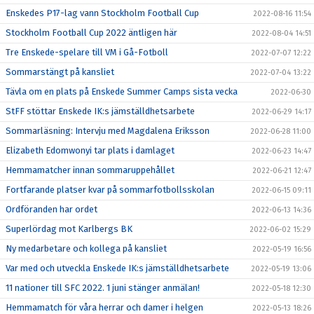
Enskedes P17-lag vann Stockholm Football Cup
2022-08-16 11:54
Stockholm Football Cup 2022 äntligen här
2022-08-04 14:51
Tre Enskede-spelare till VM i Gå-Fotboll
2022-07-07 12:22
Sommarstängt på kansliet
2022-07-04 13:22
Tävla om en plats på Enskede Summer Camps sista vecka
2022-06-30
StFF stöttar Enskede IK:s jämställdhetsarbete
2022-06-29 14:17
Sommarläsning: Intervju med Magdalena Eriksson
2022-06-28 11:00
Elizabeth Edomwonyi tar plats i damlaget
2022-06-23 14:47
Hemmamatcher innan sommaruppehållet
2022-06-21 12:47
Fortfarande platser kvar på sommarfotbollsskolan
2022-06-15 09:11
Ordföranden har ordet
2022-06-13 14:36
Superlördag mot Karlbergs BK
2022-06-02 15:29
Ny medarbetare och kollega på kansliet
2022-05-19 16:56
Var med och utveckla Enskede IK:s jämställdhetsarbete
2022-05-19 13:06
11 nationer till SFC 2022. 1 juni stänger anmälan!
2022-05-18 12:30
Hemmamatch för våra herrar och damer i helgen
2022-05-13 18:26