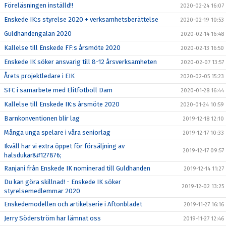
Föreläsningen inställd!!
2020-02-24 16:07
Enskede IK:s styrelse 2020 + verksamhetsberättelse
2020-02-19 10:53
Guldhandengalan 2020
2020-02-14 16:48
Kallelse till Enskede FF:s årsmöte 2020
2020-02-13 16:50
Enskede IK söker ansvarig till 8-12 årsverksamheten
2020-02-07 13:57
Årets projektledare i EIK
2020-02-05 15:23
SFC i samarbete med Elitfotboll Dam
2020-01-28 16:44
Kallelse till Enskede IK:s årsmöte 2020
2020-01-24 10:59
Barnkonventionen blir lag
2019-12-18 12:10
Många unga spelare i våra seniorlag
2019-12-17 10:33
Ikväll har vi extra öppet för försäljning av
2019-12-17 09:57
halsdukar&#127876;
Ranjani från Enskede IK nominerad till Guldhanden
2019-12-14 11:27
Du kan göra skillnad! - Enskede IK söker
2019-12-02 13:25
styrelsemedlemmar 2020
Enskedemodellen och artikelserie i Aftonbladet
2019-11-27 16:16
Jerry Söderström har lämnat oss
2019-11-27 12:46