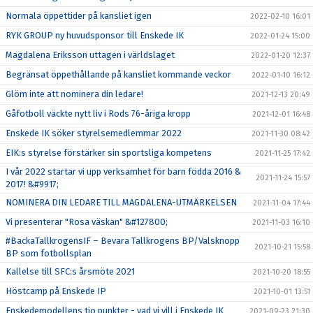
Normala öppettider på kansliet igen
2022-02-10 16:01
RYK GROUP ny huvudsponsor till Enskede IK
2022-01-24 15:00
Magdalena Eriksson uttagen i världslaget
2022-01-20 12:37
Begränsat öppethållande på kansliet kommande veckor
2022-01-10 16:12
Glöm inte att nominera din ledare!
2021-12-13 20:49
Gåfotboll väckte nytt liv i Rods 76-åriga kropp
2021-12-01 16:48
Enskede IK söker styrelsemedlemmar 2022
2021-11-30 08:42
EIK:s styrelse förstärker sin sportsliga kompetens
2021-11-25 17:42
I vår 2022 startar vi upp verksamhet för barn födda 2016 &
2021-11-24 15:57
2017! &#9917;
NOMINERA DIN LEDARE TILL MAGDALENA-UTMÄRKELSEN
2021-11-04 17:44
Vi presenterar "Rosa väskan" &#127800;
2021-11-03 16:10
#BackaTallkrogensIF – Bevara Tallkrogens BP/Valsknopp
2021-10-21 15:58
BP som fotbollsplan
Kallelse till SFC:s årsmöte 2021
2021-10-20 18:55
Höstcamp på Enskede IP
2021-10-01 13:51
Enskedemodellens tio punkter - vad vi vill i Enskede IK
2021-09-23 21:30