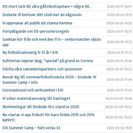
Ett stort tack till våra gåfotbollspelare + några till..
2020-05-11 16:07
Enskede IK behöver ditt stöd mer än någonsin.
2020-05-04 15:51
Vi uppmanar all publik att stanna hemma
2020-04-24 14:52
Förtydligande om 50-personersregeln
2020-04-17 16:37
Sanktan kör från och med den 17/4 - seniormatcher skjuts
2020-04-16 16:12
upp
Ny fotbollsansvarig 8-12 år i EIK
2020-04-15 17:12
Kafeterian öppnar idag, "special" på grund av Corona
2020-04-14 15:46
Stötta våra samarbetspartners och sponsorer
2020-03-27 16:22
Anmäl dig till sommarfotbollsskola 2020 - Enskede IK
2020-03-25 11:46
Summer Camp + info
Coronaviruset och verksamhet i EIK
2020-03-11 11:43
Vi söker materialansvarig till Damlaget
2020-03-09 16:58
Nomineringar till Enskede IK:s styrelse 2020
2020-03-09 16:42
Nu startar vi upp fotboll för barn födda 2015 och 2014
2020-03-02 16:22
&#9917;
EIK Summer Camp - fullt vecka 33
2020-03-02 15:51