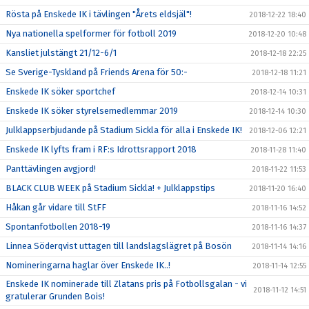
Rösta på Enskede IK i tävlingen "Årets eldsjäl"!
2018-12-22 18:40
Nya nationella spelformer för fotboll 2019
2018-12-20 10:48
Kansliet julstängt 21/12-6/1
2018-12-18 22:25
Se Sverige-Tyskland på Friends Arena för 50:-
2018-12-18 11:21
Enskede IK söker sportchef
2018-12-14 10:31
Enskede IK söker styrelsemedlemmar 2019
2018-12-14 10:30
Julklappserbjudande på Stadium Sickla för alla i Enskede IK!
2018-12-06 12:21
Enskede IK lyfts fram i RF:s Idrottsrapport 2018
2018-11-28 11:40
Panttävlingen avgjord!
2018-11-22 11:53
BLACK CLUB WEEK på Stadium Sickla! + Julklappstips
2018-11-20 16:40
Håkan går vidare till StFF
2018-11-16 14:52
Spontanfotbollen 2018-19
2018-11-16 14:37
Linnea Söderqvist uttagen till landslagslägret på Bosön
2018-11-14 14:16
Nomineringarna haglar över Enskede IK..!
2018-11-14 12:55
Enskede IK nominerade till Zlatans pris på Fotbollsgalan - vi
2018-11-12 14:51
gratulerar Grunden Bois!