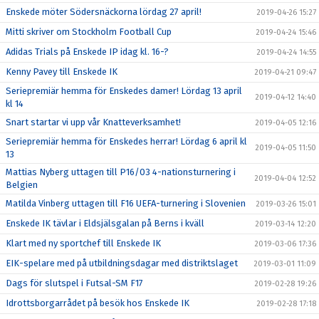
Enskede möter Södersnäckorna lördag 27 april!
2019-04-26 15:27
Mitti skriver om Stockholm Football Cup
2019-04-24 15:46
Adidas Trials på Enskede IP idag kl. 16-?
2019-04-24 14:55
Kenny Pavey till Enskede IK
2019-04-21 09:47
Seriepremiär hemma för Enskedes damer! Lördag 13 april
2019-04-12 14:40
kl 14
Snart startar vi upp vår Knatteverksamhet!
2019-04-05 12:16
Seriepremiär hemma för Enskedes herrar! Lördag 6 april kl
2019-04-05 11:50
13
Mattias Nyberg uttagen till P16/03 4-nationsturnering i
2019-04-04 12:52
Belgien
Matilda Vinberg uttagen till F16 UEFA-turnering i Slovenien
2019-03-26 15:01
Enskede IK tävlar i Eldsjälsgalan på Berns i kväll
2019-03-14 12:20
Klart med ny sportchef till Enskede IK
2019-03-06 17:36
EIK-spelare med på utbildningsdagar med distriktslaget
2019-03-01 11:09
Dags för slutspel i Futsal-SM F17
2019-02-28 19:26
Idrottsborgarrådet på besök hos Enskede IK
2019-02-28 17:18