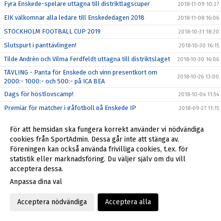
Fyra Enskede-spelare uttagna till distriktlagscuper
2018-11-09 10:27
EIK välkomnar alla ledare till Enskededagen 2018
2018-11-08 16:06
STOCKHOLM FOOTBALL CUP 2019
2018-10-31 18:20
Slutspurt i panttävlingen!
2018-10-30 16:15
Tilde Andrén och Vilma Ferdfeldt uttagna till distriktslaget
2018-10-30 16:06
TÄVLING - Panta för Enskede och vinn presentkort om
2018-10-26 13:00
2000:- 1000:- och 500:- på ICA BEA
Dags för höstlovscamp!
2018-10-04 11:54
Premiär för matcher i gåfotboll på Enskede IP
2018-09-27 11:15
En debut med avtryck
2018-09-24 17:10
För att hemsidan ska fungera korrekt använder vi nödvändiga
Vilma och Linnea till landslagets regionala läger
2018-09-17 14:23
cookies från SportAdmin. Dessa går inte att stänga av.
Föreningen kan också använda frivilliga cookies, t.ex. för
Matilda Vinberg uttagen till landskamper mot Norge
2018-09-06 16:52
statistik eller marknadsföring. Du väljer själv om du vill
Enskede IK F/P09 blir Players escort på Friends 10/9
2018-09-04 16:29
acceptera dessa.
Svensk breddfotboll skapar värden för miljarder
2018-08-29 17:08
Anpassa dina val
Ny medarbetare på kansliet
2018-08-29 12:16
Acceptera nödvändiga
Acceptera alla
Enskede IK:s styrelse 2018
2018-08-27 16:01
Dags för Fotbollsskolans hösttermin för barn födda 2013
2018-08-24 12:03