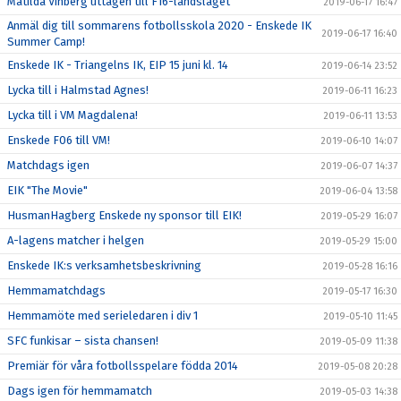
Matilda Vinberg uttagen till F16-landslaget
2019-06-17 16:47
Anmäl dig till sommarens fotbollsskola 2020 - Enskede IK
2019-06-17 16:40
Summer Camp!
Enskede IK - Triangelns IK, EIP 15 juni kl. 14
2019-06-14 23:52
Lycka till i Halmstad Agnes!
2019-06-11 16:23
Lycka till i VM Magdalena!
2019-06-11 13:53
Enskede F06 till VM!
2019-06-10 14:07
Matchdags igen
2019-06-07 14:37
EIK "The Movie"
2019-06-04 13:58
HusmanHagberg Enskede ny sponsor till EIK!
2019-05-29 16:07
A-lagens matcher i helgen
2019-05-29 15:00
Enskede IK:s verksamhetsbeskrivning
2019-05-28 16:16
Hemmamatchdags
2019-05-17 16:30
Hemmamöte med serieledaren i div 1
2019-05-10 11:45
SFC funkisar – sista chansen!
2019-05-09 11:38
Premiär för våra fotbollsspelare födda 2014
2019-05-08 20:28
Dags igen för hemmamatch
2019-05-03 14:38