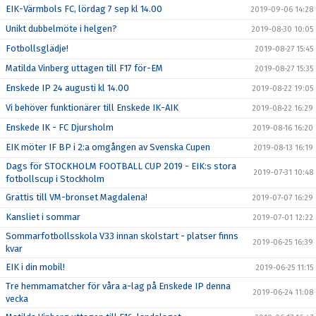
EIK-Värmbols FC, lördag 7 sep kl 14.00
2019-09-06 14:28
Unikt dubbelmöte i helgen?
2019-08-30 10:05
Fotbollsglädje!
2019-08-27 15:45
Matilda Vinberg uttagen till F17 för-EM
2019-08-27 15:35
Enskede IP 24 augusti kl 14.00
2019-08-22 19:05
Vi behöver funktionärer till Enskede IK-AIK
2019-08-22 16:29
Enskede IK - FC Djursholm
2019-08-16 16:20
EIK möter IF BP i 2:a omgången av Svenska Cupen
2019-08-13 16:19
Dags för STOCKHOLM FOOTBALL CUP 2019 - EIK:s stora
2019-07-31 10:48
fotbollscup i Stockholm
Grattis till VM-bronset Magdalena!
2019-07-07 16:29
Kansliet i sommar
2019-07-01 12:22
Sommarfotbollsskola V33 innan skolstart - platser finns
2019-06-25 16:39
kvar
EIK i din mobil!
2019-06-25 11:15
Tre hemmamatcher för våra a-lag på Enskede IP denna
2019-06-24 11:08
vecka