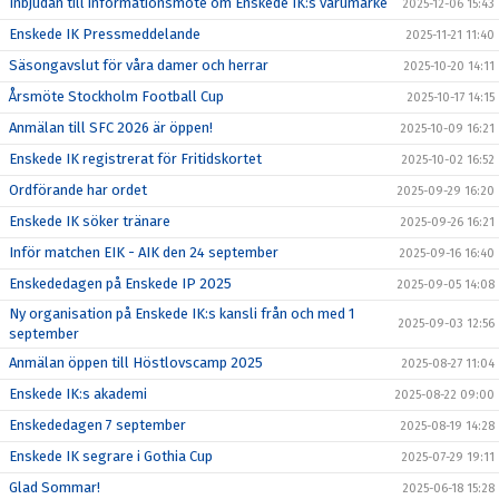
Inbjudan till informationsmöte om Enskede IK:s varumärke
2025-12-06 15:43
Enskede IK Pressmeddelande
2025-11-21 11:40
Säsongavslut för våra damer och herrar
2025-10-20 14:11
Årsmöte Stockholm Football Cup
2025-10-17 14:15
Anmälan till SFC 2026 är öppen!
2025-10-09 16:21
Enskede IK registrerat för Fritidskortet
2025-10-02 16:52
Ordförande har ordet
2025-09-29 16:20
Enskede IK söker tränare
2025-09-26 16:21
Inför matchen EIK - AIK den 24 september
2025-09-16 16:40
Enskededagen på Enskede IP 2025
2025-09-05 14:08
Ny organisation på Enskede IK:s kansli från och med 1
2025-09-03 12:56
september
Anmälan öppen till Höstlovscamp 2025
2025-08-27 11:04
Enskede IK:s akademi
2025-08-22 09:00
Enskededagen 7 september
2025-08-19 14:28
Enskede IK segrare i Gothia Cup
2025-07-29 19:11
Glad Sommar!
2025-06-18 15:28