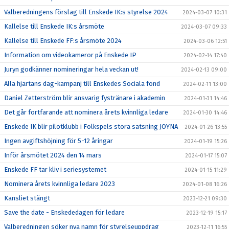
Valberedningens förslag till Enskede IK:s styrelse 2024
2024-03-07 10:31
Kallelse till Enskede IK:s årsmöte
2024-03-07 09:33
Kallelse till Enskede FF:s årsmöte 2024
2024-03-06 12:51
Information om videokameror på Enskede IP
2024-02-14 17:40
Juryn godkänner nomineringar hela veckan ut!
2024-02-13 09:00
Alla hjärtans dag-kampanj till Enskedes Sociala fond
2024-02-11 13:00
Daniel Zetterström blir ansvarig fystränare i akademin
2024-01-31 14:46
Det går fortfarande att nominera årets kvinnliga ledare
2024-01-30 14:46
Enskede IK blir pilotklubb i Folkspels stora satsning JOYNA
2024-01-26 13:55
Ingen avgiftshöjning för 5-12 åringar
2024-01-19 15:26
Inför årsmötet 2024 den 14 mars
2024-01-17 15:07
Enskede FF tar kliv i seriesystemet
2024-01-15 11:29
Nominera årets kvinnliga ledare 2023
2024-01-08 16:26
Kansliet stängt
2023-12-21 09:30
Save the date - Enskededagen för ledare
2023-12-19 15:17
Valberedningen söker nya namn för styrelseuppdrag
2023-12-11 16:55