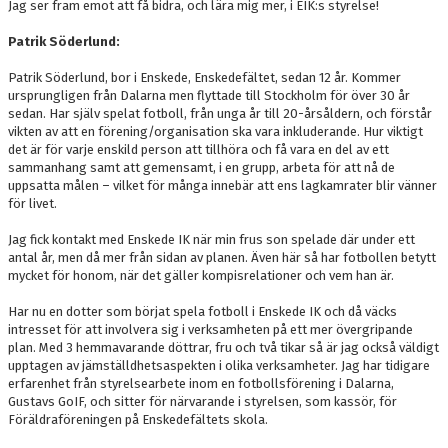
Jag ser fram emot att få bidra, och lära mig mer, i EIK:s styrelse!
Patrik Söderlund:
Patrik Söderlund, bor i Enskede, Enskedefältet, sedan 12 år. Kommer
ursprungligen från Dalarna men flyttade till Stockholm för över 30 år
sedan. Har själv spelat fotboll, från unga år till 20-årsåldern, och förstår
vikten av att en förening/organisation ska vara inkluderande. Hur viktigt
det är för varje enskild person att tillhöra och få vara en del av ett
sammanhang samt att gemensamt, i en grupp, arbeta för att nå de
uppsatta målen – vilket för många innebär att ens lagkamrater blir vänner
för livet.
Jag fick kontakt med Enskede IK när min frus son spelade där under ett
antal år, men då mer från sidan av planen. Även här så har fotbollen betytt
mycket för honom, när det gäller kompisrelationer och vem han är.
Har nu en dotter som börjat spela fotboll i Enskede IK och då väcks
intresset för att involvera sig i verksamheten på ett mer övergripande
plan. Med 3 hemmavarande döttrar, fru och två tikar så är jag också väldigt
upptagen av jämställdhetsaspekten i olika verksamheter. Jag har tidigare
erfarenhet från styrelsearbete inom en fotbollsförening i Dalarna,
Gustavs GoIF, och sitter för närvarande i styrelsen, som kassör, för
Föräldraföreningen på Enskedefältets skola.