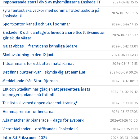
Imponerande start i div 5 av nykomlingarna Enskede FF
2024-07-12 15:15
Fyra fantastiska veckor med sommarfotbollsskola på
2024-06-27 09:55
Enskede IP
Sportkontor, kansli och SFC i sommar
2024-06-24 14:25
Enskede IK och damlagets huvudtränare Scott Swainston
2024-06-17 16:37
går skilda vägar
Najat Abbas – framtidens kvinnliga ledare
2024-06-12 13:01
Skolavslutningen den 12 juni
2024-06-11 14:33
Tillsammans för ett bättre matchklimat
2024-05-17 12:53
Det finns platser kvar - skynda dig att anmäla!
2024-05-09 09:24
Meddelande från Stor-Björnen
2024-04-17 10:19
EIK och Stadium har glädjen att presentera årets
2024-04-02 19:12
kupongerbjudande på fotboll
Ta nästa kliv med öppen akademi-träning!
2024-03-31 10:35
Hemmapremiär för herrarna
2024-03-27 17:03
Alla matcher är planerade – dags för avspark!
2024-03-26 10:00
Victor Melander – ordförande i Enskede IK
2024-03-25 11:11
Inför S:t Erikscupen 2024
2024-03-13 10:08