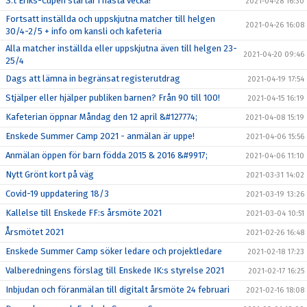
S:t Eriks-Cupen startar i nästa vecka!
2021-04-28 16:30
Fortsatt inställda och uppskjutna matcher till helgen
2021-04-26 16:08
30/4-2/5 + info om kansli och kafeteria
Alla matcher inställda eller uppskjutna även till helgen 23-
2021-04-20 09:46
25/4
Dags att lämna in begränsat registerutdrag
2021-04-19 17:54
Stjälper eller hjälper publiken barnen? Från 90 till 100!
2021-04-15 16:19
Kafeterian öppnar Måndag den 12 april &#127774;
2021-04-08 15:19
Enskede Summer Camp 2021 - anmälan är uppe!
2021-04-06 15:56
Anmälan öppen för barn födda 2015 & 2016 &#9917;
2021-04-06 11:10
Nytt Grönt kort på väg
2021-03-31 14:02
Covid-19 uppdatering 18/3
2021-03-19 13:26
Kallelse till Enskede FF:s årsmöte 2021
2021-03-04 10:51
Årsmötet 2021
2021-02-26 16:48
Enskede Summer Camp söker ledare och projektledare
2021-02-18 17:23
Valberedningens förslag till Enskede IK:s styrelse 2021
2021-02-17 16:25
Inbjudan och föranmälan till digitalt årsmöte 24 februari
2021-02-16 18:08