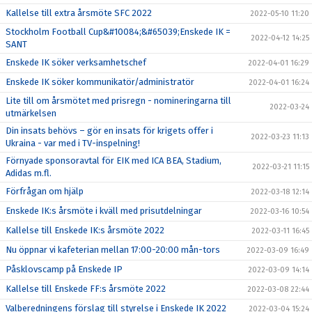
Kallelse till extra årsmöte SFC 2022
2022-05-10 11:20
Stockholm Football Cup&#10084;&#65039;Enskede IK =
2022-04-12 14:25
SANT
Enskede IK söker verksamhetschef
2022-04-01 16:29
Enskede IK söker kommunikatör/administratör
2022-04-01 16:24
Lite till om årsmötet med prisregn - nomineringarna till
2022-03-24
utmärkelsen
Din insats behövs – gör en insats för krigets offer i
2022-03-23 11:13
Ukraina - var med i TV-inspelning!
Förnyade sponsoravtal för EIK med ICA BEA, Stadium,
2022-03-21 11:15
Adidas m.fl.
Förfrågan om hjälp
2022-03-18 12:14
Enskede IK:s årsmöte i kväll med prisutdelningar
2022-03-16 10:54
Kallelse till Enskede IK:s årsmöte 2022
2022-03-11 16:45
Nu öppnar vi kafeterian mellan 17:00-20:00 mån-tors
2022-03-09 16:49
Påsklovscamp på Enskede IP
2022-03-09 14:14
Kallelse till Enskede FF:s årsmöte 2022
2022-03-08 22:44
Valberedningens förslag till styrelse i Enskede IK 2022
2022-03-04 15:24