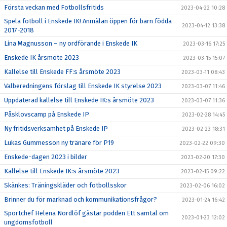
Första veckan med Fotbollsfritids
2023-04-22 10:28
Spela fotboll i Enskede IK! Anmälan öppen för barn födda
2023-04-12 13:38
2017-2018
Lina Magnusson – ny ordförande i Enskede IK
2023-03-16 17:25
Enskede IK årsmöte 2023
2023-03-15 15:07
Kallelse till Enskede FF:s årsmöte 2023
2023-03-11 08:43
Valberedningens förslag till Enskede IK styrelse 2023
2023-03-07 11:46
Uppdaterad kallelse till Enskede IK:s årsmöte 2023
2023-03-07 11:36
Påsklovscamp på Enskede IP
2023-02-28 14:45
Ny fritidsverksamhet på Enskede IP
2023-02-23 18:31
Lukas Gummesson ny tränare för P19
2023-02-22 09:30
Enskede-dagen 2023 i bilder
2023-02-20 17:30
Kallelse till Enskede IK:s årsmöte 2023
2023-02-15 09:22
Skänkes: Träningskläder och fotbollsskor
2023-02-06 16:02
Brinner du för marknad och kommunikationsfrågor?
2023-01-24 16:42
Sportchef Helena Nordlöf gästar podden Ett samtal om
2023-01-23 12:02
ungdomsfotboll