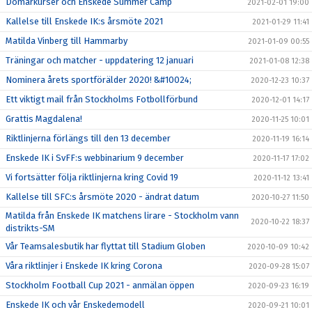
Domarkurser och Enskede Summer Camp
2021-02-01 19:00
Kallelse till Enskede IK:s årsmöte 2021
2021-01-29 11:41
Matilda Vinberg till Hammarby
2021-01-09 00:55
Träningar och matcher - uppdatering 12 januari
2021-01-08 12:38
Nominera årets sportförälder 2020! &#10024;
2020-12-23 10:37
Ett viktigt mail från Stockholms Fotbollförbund
2020-12-01 14:17
Grattis Magdalena!
2020-11-25 10:01
Riktlinjerna förlängs till den 13 december
2020-11-19 16:14
Enskede IK i SvFF:s webbinarium 9 december
2020-11-17 17:02
Vi fortsätter följa riktlinjerna kring Covid 19
2020-11-12 13:41
Kallelse till SFC:s årsmöte 2020 - ändrat datum
2020-10-27 11:50
Matilda från Enskede IK matchens lirare - Stockholm vann
2020-10-22 18:37
distrikts-SM
Vår Teamsalesbutik har flyttat till Stadium Globen
2020-10-09 10:42
Våra riktlinjer i Enskede IK kring Corona
2020-09-28 15:07
Stockholm Football Cup 2021 - anmälan öppen
2020-09-23 16:19
Enskede IK och vår Enskedemodell
2020-09-21 10:01