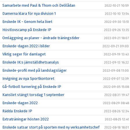
Samarbete med Paul & Thom och Delilådan
2022-10-21 10:59
Damerna klara för nya division 1
2022-10-10 13:54
Enskede IK - Genom hela livet
2022-09-30 13:51
Höstlovscamp på Enskede IP
2022-09-26 13:35
Omläggning av planer - ändrade träningstider
2022-09-21 18:07
Enskede-dagen 2022 i bilder
2022-09-21 09:00
Viktig seger för damlaget
2022-09-19 13:43
Enskede IK:s jämställdhetsanalys
2022-09-13 16:22
Enskede-profil med på landslagsläger
2022-09-08 11:00
Invigning av nya Sportkontoret
2022-09-07 12:39
Gå-fotboll turnering på Enskede IP
2022-09-05 15:08
Kansliet stängt torsdag 1 september
2022-08-31 19:47
Enskede-dagen 2022
2022-08-29 08:48
Rädda Enskede IP
2022-08-26 12:34
Extraträningar hösten 2022
2022-08-25 12:41
Enskede satsar stort på sporten med ny verksamhetschef
2022-08-18 18:01