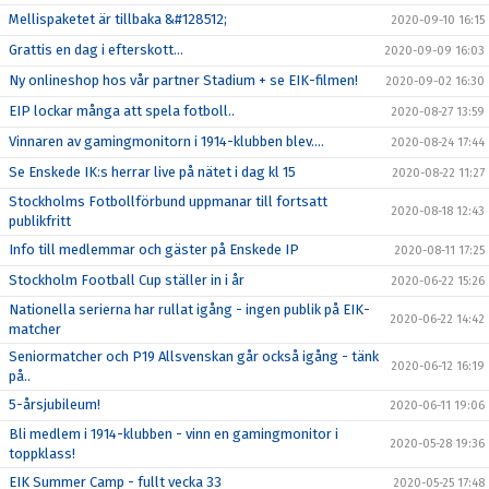
Mellispaketet är tillbaka &#128512;
2020-09-10 16:15
Grattis en dag i efterskott...
2020-09-09 16:03
Ny onlineshop hos vår partner Stadium + se EIK-filmen!
2020-09-02 16:30
EIP lockar många att spela fotboll..
2020-08-27 13:59
Vinnaren av gamingmonitorn i 1914-klubben blev....
2020-08-24 17:44
Se Enskede IK:s herrar live på nätet i dag kl 15
2020-08-22 11:27
Stockholms Fotbollförbund uppmanar till fortsatt
2020-08-18 12:43
publikfritt
Info till medlemmar och gäster på Enskede IP
2020-08-11 17:25
Stockholm Football Cup ställer in i år
2020-06-22 15:26
Nationella serierna har rullat igång - ingen publik på EIK-
2020-06-22 14:42
matcher
Seniormatcher och P19 Allsvenskan går också igång - tänk
2020-06-12 16:19
på..
5-årsjubileum!
2020-06-11 19:06
Bli medlem i 1914-klubben - vinn en gamingmonitor i
2020-05-28 19:36
toppklass!
EIK Summer Camp - fullt vecka 33
2020-05-25 17:48