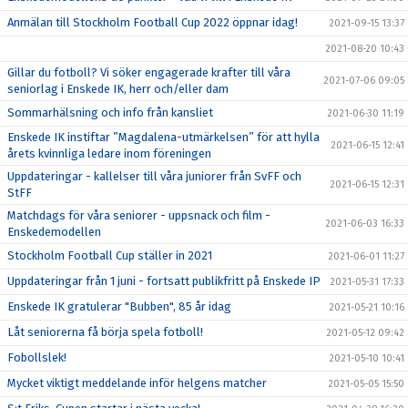
Anmälan till Stockholm Football Cup 2022 öppnar idag!
2021-09-15 13:37
2021-08-20 10:43
Gillar du fotboll? Vi söker engagerade krafter till våra
2021-07-06 09:05
seniorlag i Enskede IK, herr och/eller dam
Sommarhälsning och info från kansliet
2021-06-30 11:19
Enskede IK instiftar ”Magdalena-utmärkelsen” för att hylla
2021-06-15 12:41
årets kvinnliga ledare inom föreningen
Uppdateringar - kallelser till våra juniorer från SvFF och
2021-06-15 12:31
StFF
Matchdags för våra seniorer - uppsnack och film -
2021-06-03 16:33
Enskedemodellen
Stockholm Football Cup ställer in 2021
2021-06-01 11:27
Uppdateringar från 1 juni - fortsatt publikfritt på Enskede IP
2021-05-31 17:33
Enskede IK gratulerar "Bubben", 85 år idag
2021-05-21 10:16
Låt seniorerna få börja spela fotboll!
2021-05-12 09:42
Fobollslek!
2021-05-10 10:41
Mycket viktigt meddelande inför helgens matcher
2021-05-05 15:50