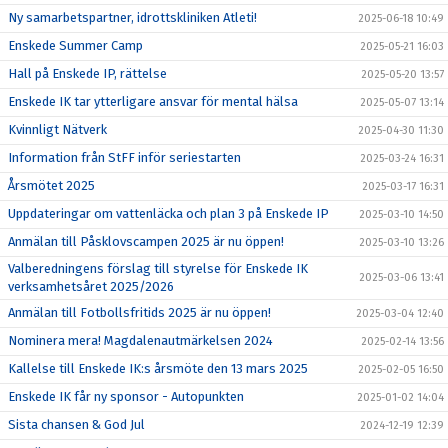
Ny samarbetspartner, idrottskliniken Atleti!
2025-06-18 10:49
Enskede Summer Camp
2025-05-21 16:03
Hall på Enskede IP, rättelse
2025-05-20 13:57
Enskede IK tar ytterligare ansvar för mental hälsa
2025-05-07 13:14
Kvinnligt Nätverk
2025-04-30 11:30
Information från StFF inför seriestarten
2025-03-24 16:31
Årsmötet 2025
2025-03-17 16:31
Uppdateringar om vattenläcka och plan 3 på Enskede IP
2025-03-10 14:50
Anmälan till Påsklovscampen 2025 är nu öppen!
2025-03-10 13:26
Valberedningens förslag till styrelse för Enskede IK
2025-03-06 13:41
verksamhetsåret 2025/2026
Anmälan till Fotbollsfritids 2025 är nu öppen!
2025-03-04 12:40
Nominera mera! Magdalenautmärkelsen 2024
2025-02-14 13:56
Kallelse till Enskede IK:s årsmöte den 13 mars 2025
2025-02-05 16:50
Enskede IK får ny sponsor - Autopunkten
2025-01-02 14:04
Sista chansen & God Jul
2024-12-19 12:39