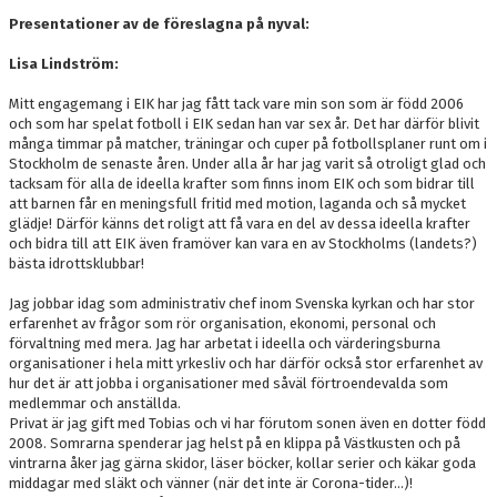
Presentationer av de föreslagna på nyval:
Lisa Lindström:
Mitt engagemang i EIK har jag fått tack vare min son som är född 2006
och som har spelat fotboll i EIK sedan han var sex år. Det har därför blivit
många timmar på matcher, träningar och cuper på fotbollsplaner runt om i
Stockholm de senaste åren. Under alla år har jag varit så otroligt glad och
tacksam för alla de ideella krafter som finns inom EIK och som bidrar till
att barnen får en meningsfull fritid med motion, laganda och så mycket
glädje! Därför känns det roligt att få vara en del av dessa ideella krafter
och bidra till att EIK även framöver kan vara en av Stockholms (landets?)
bästa idrottsklubbar!
Jag jobbar idag som administrativ chef inom Svenska kyrkan och har stor
erfarenhet av frågor som rör organisation, ekonomi, personal och
förvaltning med mera. Jag har arbetat i ideella och värderingsburna
organisationer i hela mitt yrkesliv och har därför också stor erfarenhet av
hur det är att jobba i organisationer med såväl förtroendevalda som
medlemmar och anställda.
Privat är jag gift med Tobias och vi har förutom sonen även en dotter född
2008. Somrarna spenderar jag helst på en klippa på Västkusten och på
vintrarna åker jag gärna skidor, läser böcker, kollar serier och käkar goda
middagar med släkt och vänner (när det inte är Corona-tider…)!