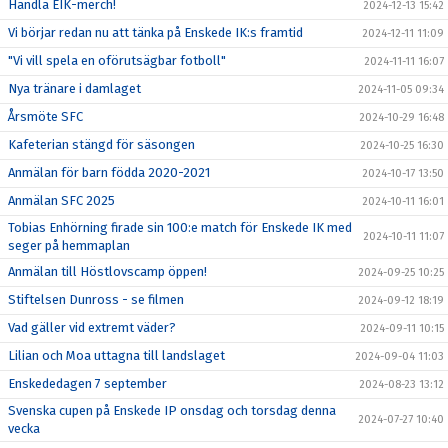
Handla EIK-merch!
2024-12-13 15:42
Vi börjar redan nu att tänka på Enskede IK:s framtid
2024-12-11 11:09
"Vi vill spela en oförutsägbar fotboll"
2024-11-11 16:07
Nya tränare i damlaget
2024-11-05 09:34
Årsmöte SFC
2024-10-29 16:48
Kafeterian stängd för säsongen
2024-10-25 16:30
Anmälan för barn födda 2020-2021
2024-10-17 13:50
Anmälan SFC 2025
2024-10-11 16:01
Tobias Enhörning firade sin 100:e match för Enskede IK med
2024-10-11 11:07
seger på hemmaplan
Anmälan till Höstlovscamp öppen!
2024-09-25 10:25
Stiftelsen Dunross - se filmen
2024-09-12 18:19
Vad gäller vid extremt väder?
2024-09-11 10:15
Lilian och Moa uttagna till landslaget
2024-09-04 11:03
Enskededagen 7 september
2024-08-23 13:12
Svenska cupen på Enskede IP onsdag och torsdag denna
2024-07-27 10:40
vecka