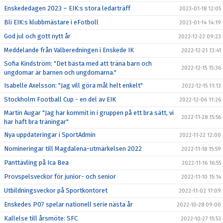
Enskededagen 2023 – EIK:s stora ledarträff
2023-01-18 12:05
Bli EIK:s klubbmästare i eFotboll
2023-01-14 14:19
God jul och gott nytt år
2022-12-22 09:23
Meddelande från Valberedningen i Enskede IK
2022-12-21 13:41
Sofia Kindström: "Det bästa med att träna barn och
2022-12-15 15:36
ungdomar är barnen och ungdomarna."
Isabelle Axelsson: "Jag vill göra mål helt enkelt"
2022-12-15 11:13
Stockholm Football Cup - en del av EIK
2022-12-06 11:26
Martin Augar "Jag har kommit in i gruppen på ett bra sätt, vi
2022-11-28 15:56
har haft bra träningar"
Nya uppdateringar i SportAdmin
2022-11-22 12:00
Nomineringar till Magdalena-utmärkelsen 2022
2022-11-18 15:59
Panttävling på Ica Bea
2022-11-16 16:55
Provspelsveckor för junior- och senior
2022-11-10 15:14
Utbildningsveckor på Sportkontoret
2022-11-02 17:09
Enskedes P07 spelar nationell serie nästa år
2022-10-28 09:00
Kallelse till årsmöte: SFC
2022-10-27 15:53