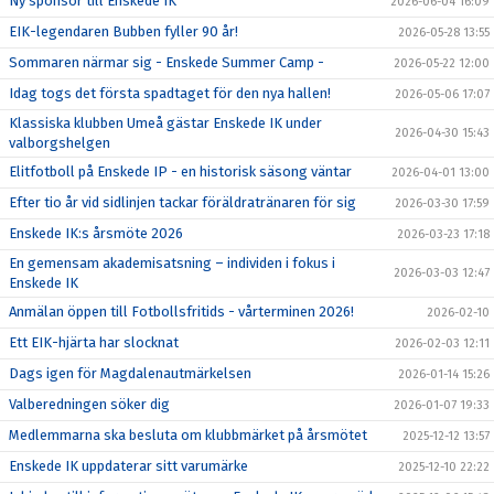
Ny sponsor till Enskede IK
2026-06-04 16:09
EIK-legendaren Bubben fyller 90 år!
2026-05-28 13:55
Sommaren närmar sig - Enskede Summer Camp -
2026-05-22 12:00
Idag togs det första spadtaget för den nya hallen!
2026-05-06 17:07
Klassiska klubben Umeå gästar Enskede IK under
2026-04-30 15:43
valborgshelgen
Elitfotboll på Enskede IP - en historisk säsong väntar
2026-04-01 13:00
Efter tio år vid sidlinjen tackar föräldratränaren för sig
2026-03-30 17:59
Enskede IK:s årsmöte 2026
2026-03-23 17:18
En gemensam akademisatsning – individen i fokus i
2026-03-03 12:47
Enskede IK
Anmälan öppen till Fotbollsfritids - vårterminen 2026!
2026-02-10
Ett EIK-hjärta har slocknat
2026-02-03 12:11
Dags igen för Magdalenautmärkelsen
2026-01-14 15:26
Valberedningen söker dig
2026-01-07 19:33
Medlemmarna ska besluta om klubbmärket på årsmötet
2025-12-12 13:57
Enskede IK uppdaterar sitt varumärke
2025-12-10 22:22