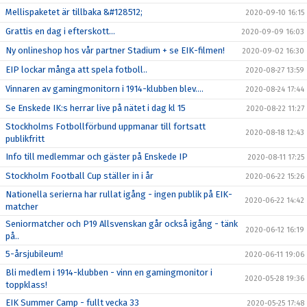
Mellispaketet är tillbaka &#128512;
2020-09-10 16:15
Grattis en dag i efterskott...
2020-09-09 16:03
Ny onlineshop hos vår partner Stadium + se EIK-filmen!
2020-09-02 16:30
EIP lockar många att spela fotboll..
2020-08-27 13:59
Vinnaren av gamingmonitorn i 1914-klubben blev....
2020-08-24 17:44
Se Enskede IK:s herrar live på nätet i dag kl 15
2020-08-22 11:27
Stockholms Fotbollförbund uppmanar till fortsatt
2020-08-18 12:43
publikfritt
Info till medlemmar och gäster på Enskede IP
2020-08-11 17:25
Stockholm Football Cup ställer in i år
2020-06-22 15:26
Nationella serierna har rullat igång - ingen publik på EIK-
2020-06-22 14:42
matcher
Seniormatcher och P19 Allsvenskan går också igång - tänk
2020-06-12 16:19
på..
5-årsjubileum!
2020-06-11 19:06
Bli medlem i 1914-klubben - vinn en gamingmonitor i
2020-05-28 19:36
toppklass!
EIK Summer Camp - fullt vecka 33
2020-05-25 17:48