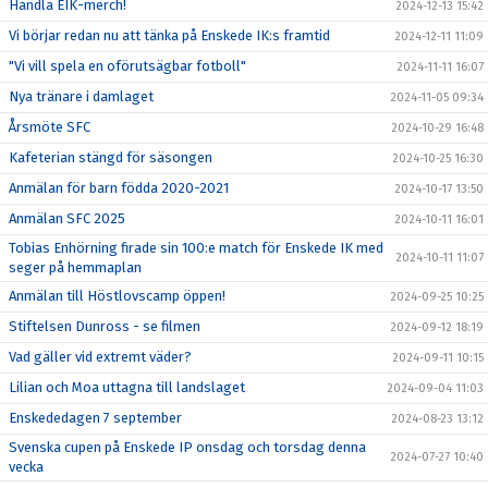
Handla EIK-merch!
2024-12-13 15:42
Vi börjar redan nu att tänka på Enskede IK:s framtid
2024-12-11 11:09
"Vi vill spela en oförutsägbar fotboll"
2024-11-11 16:07
Nya tränare i damlaget
2024-11-05 09:34
Årsmöte SFC
2024-10-29 16:48
Kafeterian stängd för säsongen
2024-10-25 16:30
Anmälan för barn födda 2020-2021
2024-10-17 13:50
Anmälan SFC 2025
2024-10-11 16:01
Tobias Enhörning firade sin 100:e match för Enskede IK med
2024-10-11 11:07
seger på hemmaplan
Anmälan till Höstlovscamp öppen!
2024-09-25 10:25
Stiftelsen Dunross - se filmen
2024-09-12 18:19
Vad gäller vid extremt väder?
2024-09-11 10:15
Lilian och Moa uttagna till landslaget
2024-09-04 11:03
Enskededagen 7 september
2024-08-23 13:12
Svenska cupen på Enskede IP onsdag och torsdag denna
2024-07-27 10:40
vecka