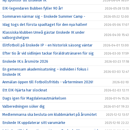
Ny sponsor till Enskede IK
2026-06-04 16:09
EIK-legendaren Bubben fyller 90 år!
2026-05-28 13:55
Sommaren närmar sig - Enskede Summer Camp -
2026-05-22 12:00
Idag togs det första spadtaget för den nya hallen!
2026-05-06 17:07
Klassiska klubben Umeå gästar Enskede IK under
2026-04-30 15:43
valborgshelgen
Elitfotboll på Enskede IP - en historisk säsong väntar
2026-04-01 13:00
Efter tio år vid sidlinjen tackar föräldratränaren för sig
2026-03-30 17:59
Enskede IK:s årsmöte 2026
2026-03-23 17:18
En gemensam akademisatsning – individen i fokus i
2026-03-03 12:47
Enskede IK
Anmälan öppen till Fotbollsfritids - vårterminen 2026!
2026-02-10
Ett EIK-hjärta har slocknat
2026-02-03 12:11
Dags igen för Magdalenautmärkelsen
2026-01-14 15:26
Valberedningen söker dig
2026-01-07 19:33
Medlemmarna ska besluta om klubbmärket på årsmötet
2025-12-12 13:57
Enskede IK uppdaterar sitt varumärke
2025-12-10 22:22