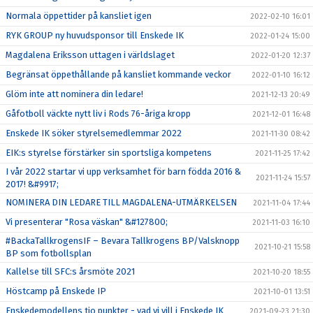
Normala öppettider på kansliet igen
2022-02-10 16:01
RYK GROUP ny huvudsponsor till Enskede IK
2022-01-24 15:00
Magdalena Eriksson uttagen i världslaget
2022-01-20 12:37
Begränsat öppethållande på kansliet kommande veckor
2022-01-10 16:12
Glöm inte att nominera din ledare!
2021-12-13 20:49
Gåfotboll väckte nytt liv i Rods 76-åriga kropp
2021-12-01 16:48
Enskede IK söker styrelsemedlemmar 2022
2021-11-30 08:42
EIK:s styrelse förstärker sin sportsliga kompetens
2021-11-25 17:42
I vår 2022 startar vi upp verksamhet för barn födda 2016 &
2021-11-24 15:57
2017! &#9917;
NOMINERA DIN LEDARE TILL MAGDALENA-UTMÄRKELSEN
2021-11-04 17:44
Vi presenterar "Rosa väskan" &#127800;
2021-11-03 16:10
#BackaTallkrogensIF – Bevara Tallkrogens BP/Valsknopp
2021-10-21 15:58
BP som fotbollsplan
Kallelse till SFC:s årsmöte 2021
2021-10-20 18:55
Höstcamp på Enskede IP
2021-10-01 13:51
Enskedemodellens tio punkter - vad vi vill i Enskede IK
2021-09-23 21:30