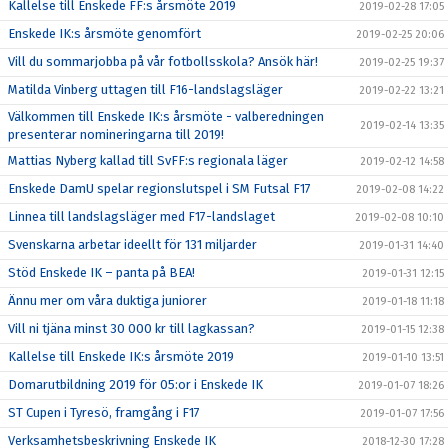
Kallelse till Enskede FF:s årsmöte 2019
2019-02-28 17:05
Enskede IK:s årsmöte genomfört
2019-02-25 20:06
Vill du sommarjobba på vår fotbollsskola? Ansök här!
2019-02-25 19:37
Matilda Vinberg uttagen till F16-landslagsläger
2019-02-22 13:21
Välkommen till Enskede IK:s årsmöte - valberedningen
2019-02-14 13:35
presenterar nomineringarna till 2019!
Mattias Nyberg kallad till SvFF:s regionala läger
2019-02-12 14:58
Enskede DamU spelar regionslutspel i SM Futsal F17
2019-02-08 14:22
Linnea till landslagsläger med F17-landslaget
2019-02-08 10:10
Svenskarna arbetar ideellt för 131 miljarder
2019-01-31 14:40
Stöd Enskede IK – panta på BEA!
2019-01-31 12:15
Ännu mer om våra duktiga juniorer
2019-01-18 11:18
Vill ni tjäna minst 30 000 kr till lagkassan?
2019-01-15 12:38
Kallelse till Enskede IK:s årsmöte 2019
2019-01-10 13:51
Domarutbildning 2019 för 05:or i Enskede IK
2019-01-07 18:26
ST Cupen i Tyresö, framgång i F17
2019-01-07 17:56
Verksamhetsbeskrivning Enskede IK
2018-12-30 17:28