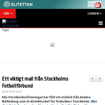
HEM
LOGGA IN
HEM
NYHETER
MATCHKALENDER
VID SKADA/OLYCKA
KONTAKT
Ett viktigt mail från Stockholms
<
>
SPONSRING
Fotbollförbund
2020-12-01 14:17
Alla Stockholmsföreningar har fått ett utskick från Andrea
Möllerberg som är distriktschef för fotbollen i Stockholm.
Vårt