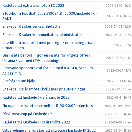
Kallelse till extra årsmöte SFC 2022
2022-05-10 11:20
Stockholm Football Cup&#10084;&#65039;Enskede IK =
2022-04-12 14:25
SANT
Enskede IK söker verksamhetschef
2022-04-01 16:29
Enskede IK söker kommunikatör/administratör
2022-04-01 16:24
Lite till om årsmötet med prisregn - nomineringarna till
2022-03-24
utmärkelsen
Din insats behövs – gör en insats för krigets offer i
2022-03-23 11:13
Ukraina - var med i TV-inspelning!
Förnyade sponsoravtal för EIK med ICA BEA, Stadium,
2022-03-21 11:15
Adidas m.fl.
Förfrågan om hjälp
2022-03-18 12:14
Enskede IK:s årsmöte i kväll med prisutdelningar
2022-03-16 10:54
Kallelse till Enskede IK:s årsmöte 2022
2022-03-11 16:45
Nu öppnar vi kafeterian mellan 17:00-20:00 mån-tors
2022-03-09 16:49
Påsklovscamp på Enskede IP
2022-03-09 14:14
Kallelse till Enskede FF:s årsmöte 2022
2022-03-08 22:44
Valberedningens förslag till styrelse i Enskede IK 2022
2022-03-04 15:24