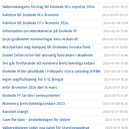
Valberedningens förslag till Enskede IK:s styrelse 2024
2024-03-07 10:31
Kallelse till Enskede IK:s årsmöte
2024-03-07 09:33
Kallelse till Enskede FF:s årsmöte 2024
2024-03-06 12:51
Information om videokameror på Enskede IP
2024-02-14 17:40
Juryn godkänner nomineringar hela veckan ut!
2024-02-13 09:00
Alla hjärtans dag-kampanj till Enskedes Sociala fond
2024-02-11 13:00
Daniel Zetterström blir ansvarig fystränare i akademin
2024-01-31 14:46
Det går fortfarande att nominera årets kvinnliga ledare
2024-01-30 14:46
Enskede IK blir pilotklubb i Folkspels stora satsning JOYNA
2024-01-26 13:55
Ingen avgiftshöjning för 5-12 åringar
2024-01-19 15:26
Inför årsmötet 2024 den 14 mars
2024-01-17 15:07
Enskede FF tar kliv i seriesystemet
2024-01-15 11:29
Nominera årets kvinnliga ledare 2023
2024-01-08 16:26
Kansliet stängt
2023-12-21 09:30
Save the date - Enskededagen för ledare
2023-12-19 15:17
Valberedningen söker nya namn för styrelseuppdrag
2023-12-11 16:55