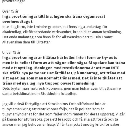
provträningar.
Över 15 år
Inga provträningar tillåtna. Ingen ska träna organiserat
överhuvudtaget.
Inte i lagform, inte i mindre grupper, det finns inga undantag för
akademilag, elitförberedande verksamhet, bredd eller annan benämning.
Det enda undantag som finns är för Allsvenskan herr till Div 1 samt
Allsvenskan dam till Elitettan.
Under 15 år
Inga provträningar är tillåtna här heller. Inte i form av try-outs
men inte heller i form av att någon eller några få spelare kan träna
med ett nytt lag. Meningen med restriktionerna är att man INTE
ska träffa nya personer. Det är tillåtet, på undantag, att träna med
sitt eget lag som man normalt tränar med. Det är inte tillåtet att
träna med nya lag, nya trupper, oavsett anledning.
Dels bryter man mot restriktionerna, men man bidrar även till ett sämre
samarbetsklimat inom Stockholmsfotbollen.
Jag vill också förtydliga att Stockholms Fotbollförbund inte är
tillsynsman kring att restriktioner följs, det är polisen som är
tillsynsmyndighet för det som faller inom ramen för deras uppdrag. Vi går
på knäna för att försöka göra ett bra jobb och få alla att förstå och ta
ansvar men jag behöver er hjälp. Vi får ta mycket onödig kritik för saker