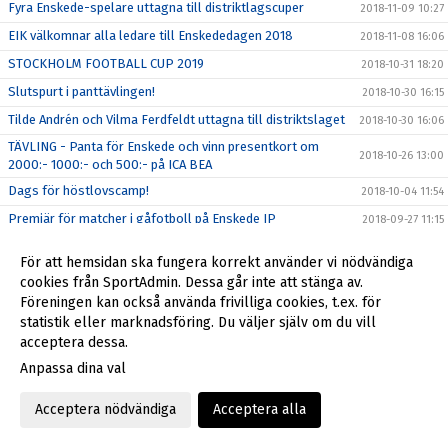
Fyra Enskede-spelare uttagna till distriktlagscuper
2018-11-09 10:27
EIK välkomnar alla ledare till Enskededagen 2018
2018-11-08 16:06
STOCKHOLM FOOTBALL CUP 2019
2018-10-31 18:20
Slutspurt i panttävlingen!
2018-10-30 16:15
Tilde Andrén och Vilma Ferdfeldt uttagna till distriktslaget
2018-10-30 16:06
TÄVLING - Panta för Enskede och vinn presentkort om
2018-10-26 13:00
2000:- 1000:- och 500:- på ICA BEA
Dags för höstlovscamp!
2018-10-04 11:54
Premiär för matcher i gåfotboll på Enskede IP
2018-09-27 11:15
En debut med avtryck
2018-09-24 17:10
För att hemsidan ska fungera korrekt använder vi nödvändiga
Vilma och Linnea till landslagets regionala läger
2018-09-17 14:23
cookies från SportAdmin. Dessa går inte att stänga av.
Föreningen kan också använda frivilliga cookies, t.ex. för
Matilda Vinberg uttagen till landskamper mot Norge
2018-09-06 16:52
statistik eller marknadsföring. Du väljer själv om du vill
Enskede IK F/P09 blir Players escort på Friends 10/9
2018-09-04 16:29
acceptera dessa.
Svensk breddfotboll skapar värden för miljarder
2018-08-29 17:08
Anpassa dina val
Ny medarbetare på kansliet
2018-08-29 12:16
Acceptera nödvändiga
Acceptera alla
Enskede IK:s styrelse 2018
2018-08-27 16:01
Dags för Fotbollsskolans hösttermin för barn födda 2013
2018-08-24 12:03