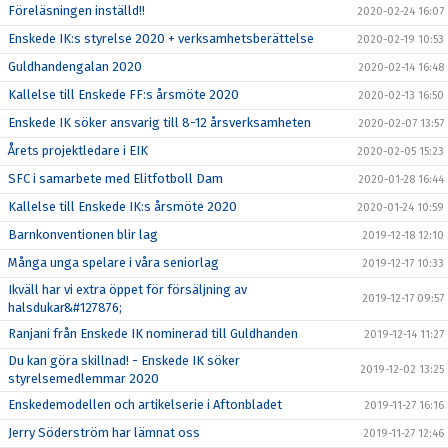
Föreläsningen inställd!!
2020-02-24 16:07
Enskede IK:s styrelse 2020 + verksamhetsberättelse
2020-02-19 10:53
Guldhandengalan 2020
2020-02-14 16:48
Kallelse till Enskede FF:s årsmöte 2020
2020-02-13 16:50
Enskede IK söker ansvarig till 8-12 årsverksamheten
2020-02-07 13:57
Årets projektledare i EIK
2020-02-05 15:23
SFC i samarbete med Elitfotboll Dam
2020-01-28 16:44
Kallelse till Enskede IK:s årsmöte 2020
2020-01-24 10:59
Barnkonventionen blir lag
2019-12-18 12:10
Många unga spelare i våra seniorlag
2019-12-17 10:33
Ikväll har vi extra öppet för försäljning av
2019-12-17 09:57
halsdukar&#127876;
Ranjani från Enskede IK nominerad till Guldhanden
2019-12-14 11:27
Du kan göra skillnad! - Enskede IK söker
2019-12-02 13:25
styrelsemedlemmar 2020
Enskedemodellen och artikelserie i Aftonbladet
2019-11-27 16:16
Jerry Söderström har lämnat oss
2019-11-27 12:46