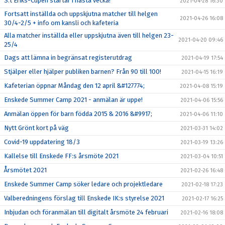
S:t Eriks-Cupen startar i nästa vecka!
2021-04-28 16:30
Fortsatt inställda och uppskjutna matcher till helgen
2021-04-26 16:08
30/4-2/5 + info om kansli och kafeteria
Alla matcher inställda eller uppskjutna även till helgen 23-
2021-04-20 09:46
25/4
Dags att lämna in begränsat registerutdrag
2021-04-19 17:54
Stjälper eller hjälper publiken barnen? Från 90 till 100!
2021-04-15 16:19
Kafeterian öppnar Måndag den 12 april &#127774;
2021-04-08 15:19
Enskede Summer Camp 2021 - anmälan är uppe!
2021-04-06 15:56
Anmälan öppen för barn födda 2015 & 2016 &#9917;
2021-04-06 11:10
Nytt Grönt kort på väg
2021-03-31 14:02
Covid-19 uppdatering 18/3
2021-03-19 13:26
Kallelse till Enskede FF:s årsmöte 2021
2021-03-04 10:51
Årsmötet 2021
2021-02-26 16:48
Enskede Summer Camp söker ledare och projektledare
2021-02-18 17:23
Valberedningens förslag till Enskede IK:s styrelse 2021
2021-02-17 16:25
Inbjudan och föranmälan till digitalt årsmöte 24 februari
2021-02-16 18:08