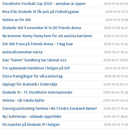
Stockholm Football Cup 2020 - anmälan är öppen
2019-11-14 09:45
Moa från Enskede IK får pris på Fotbollsgalan
2019-11-11 17:31
Hatten av för AIK
2019-11-11 15:18
Enskede-AIK 9 november kl 14.00 Friends Arena
2019-11-08 16:47
Nu kommer Kenny Pavey hem för att avsluta karriären
2019-11-05 19:33
EIK-AIK 9 nov på Friends Arena - 1 dag kvar
2019-11-04 13:43
Juniorallsvenskan nästa
2019-10-27 16:24
Dan "Danne" Sundberg har lämnat oss
2019-10-27 16:09
Tre spännande händelser i helgen på EIP
2019-10-25 15:17
Stora framgångar för våra juniorlag
2019-10-16 17:33
Upplagt för dramatik i Södertälje
2019-10-12 09:27
Enskede IK - FC Stockholm Internazionale
2019-10-04 13:38
Helena - vår lokala hjälte
2019-10-01 20:14
Säsongsavslutning hemma i div 1 Södra Svealand damer!
2019-09-27 15:24
Ny i kafeterian - utökade öppettider
2019-09-17 18:42
50 matcher på Enskede IP i helgen
2019-09-13 17:16