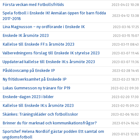
Första veckan med Fotbollsfritids
2023-04-22 10:28
Spela fotboll i Enskede IK! Anmälan öppen för barn födda
2023-04-12 13:38
2017-2018
Lina Magnusson – ny ordförande i Enskede IK
2023-03-16 17:25
Enskede IK årsmöte 2023
2023-03-15 15:07
Kallelse till Enskede FF:s årsmöte 2023
2023-03-11 08:43
Valberedningens förslag till Enskede IK styrelse 2023
2023-03-07 11:46
Uppdaterad kallelse till Enskede IK:s årsmöte 2023
2023-03-07 11:36
Påsklovscamp på Enskede IP
2023-02-28 14:45
Ny fritidsverksamhet på Enskede IP
2023-02-23 18:31
Lukas Gummesson ny tränare för P19
2023-02-22 09:30
Enskede-dagen 2023 i bilder
2023-02-20 17:30
Kallelse till Enskede IK:s årsmöte 2023
2023-02-15 09:22
Skänkes: Träningskläder och fotbollsskor
2023-02-06 16:02
Brinner du för marknad och kommunikationsfrågor?
2023-01-24 16:42
Sportchef Helena Nordlöf gästar podden Ett samtal om
2023-01-23 12:02
ungdomsfotboll