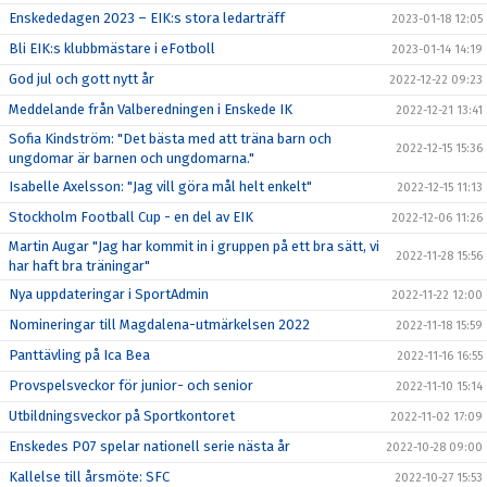
Enskededagen 2023 – EIK:s stora ledarträff
2023-01-18 12:05
Bli EIK:s klubbmästare i eFotboll
2023-01-14 14:19
God jul och gott nytt år
2022-12-22 09:23
Meddelande från Valberedningen i Enskede IK
2022-12-21 13:41
Sofia Kindström: "Det bästa med att träna barn och
2022-12-15 15:36
ungdomar är barnen och ungdomarna."
Isabelle Axelsson: "Jag vill göra mål helt enkelt"
2022-12-15 11:13
Stockholm Football Cup - en del av EIK
2022-12-06 11:26
Martin Augar "Jag har kommit in i gruppen på ett bra sätt, vi
2022-11-28 15:56
har haft bra träningar"
Nya uppdateringar i SportAdmin
2022-11-22 12:00
Nomineringar till Magdalena-utmärkelsen 2022
2022-11-18 15:59
Panttävling på Ica Bea
2022-11-16 16:55
Provspelsveckor för junior- och senior
2022-11-10 15:14
Utbildningsveckor på Sportkontoret
2022-11-02 17:09
Enskedes P07 spelar nationell serie nästa år
2022-10-28 09:00
Kallelse till årsmöte: SFC
2022-10-27 15:53