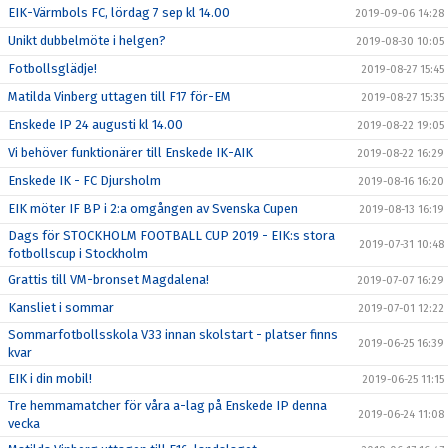
EIK-Värmbols FC, lördag 7 sep kl 14.00
2019-09-06 14:28
Unikt dubbelmöte i helgen?
2019-08-30 10:05
Fotbollsglädje!
2019-08-27 15:45
Matilda Vinberg uttagen till F17 för-EM
2019-08-27 15:35
Enskede IP 24 augusti kl 14.00
2019-08-22 19:05
Vi behöver funktionärer till Enskede IK-AIK
2019-08-22 16:29
Enskede IK - FC Djursholm
2019-08-16 16:20
EIK möter IF BP i 2:a omgången av Svenska Cupen
2019-08-13 16:19
Dags för STOCKHOLM FOOTBALL CUP 2019 - EIK:s stora
2019-07-31 10:48
fotbollscup i Stockholm
Grattis till VM-bronset Magdalena!
2019-07-07 16:29
Kansliet i sommar
2019-07-01 12:22
Sommarfotbollsskola V33 innan skolstart - platser finns
2019-06-25 16:39
kvar
EIK i din mobil!
2019-06-25 11:15
Tre hemmamatcher för våra a-lag på Enskede IP denna
2019-06-24 11:08
vecka