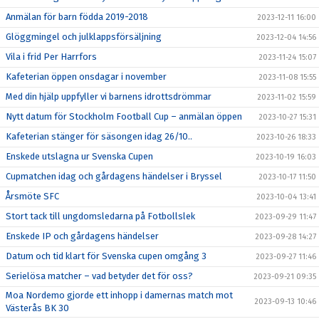
Anmälan för barn födda 2019-2018
2023-12-11 16:00
Glöggmingel och julklappsförsäljning
2023-12-04 14:56
Vila i frid Per Harrfors
2023-11-24 15:07
Kafeterian öppen onsdagar i november
2023-11-08 15:55
Med din hjälp uppfyller vi barnens idrottsdrömmar
2023-11-02 15:59
Nytt datum för Stockholm Football Cup – anmälan öppen
2023-10-27 15:31
Kafeterian stänger för säsongen idag 26/10..
2023-10-26 18:33
Enskede utslagna ur Svenska Cupen
2023-10-19 16:03
Cupmatchen idag och gårdagens händelser i Bryssel
2023-10-17 11:50
Årsmöte SFC
2023-10-04 13:41
Stort tack till ungdomsledarna på Fotbollslek
2023-09-29 11:47
Enskede IP och gårdagens händelser
2023-09-28 14:27
Datum och tid klart för Svenska cupen omgång 3
2023-09-27 11:46
Serielösa matcher – vad betyder det för oss?
2023-09-21 09:35
Moa Nordemo gjorde ett inhopp i damernas match mot
2023-09-13 10:46
Västerås BK 30