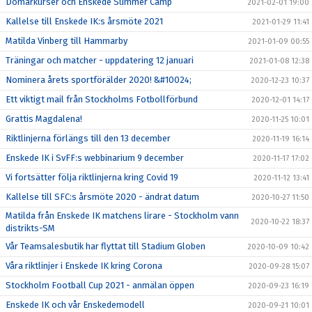
Domarkurser och Enskede Summer Camp
2021-02-01 19:00
Kallelse till Enskede IK:s årsmöte 2021
2021-01-29 11:41
Matilda Vinberg till Hammarby
2021-01-09 00:55
Träningar och matcher - uppdatering 12 januari
2021-01-08 12:38
Nominera årets sportförälder 2020! &#10024;
2020-12-23 10:37
Ett viktigt mail från Stockholms Fotbollförbund
2020-12-01 14:17
Grattis Magdalena!
2020-11-25 10:01
Riktlinjerna förlängs till den 13 december
2020-11-19 16:14
Enskede IK i SvFF:s webbinarium 9 december
2020-11-17 17:02
Vi fortsätter följa riktlinjerna kring Covid 19
2020-11-12 13:41
Kallelse till SFC:s årsmöte 2020 - ändrat datum
2020-10-27 11:50
Matilda från Enskede IK matchens lirare - Stockholm vann
2020-10-22 18:37
distrikts-SM
Vår Teamsalesbutik har flyttat till Stadium Globen
2020-10-09 10:42
Våra riktlinjer i Enskede IK kring Corona
2020-09-28 15:07
Stockholm Football Cup 2021 - anmälan öppen
2020-09-23 16:19
Enskede IK och vår Enskedemodell
2020-09-21 10:01