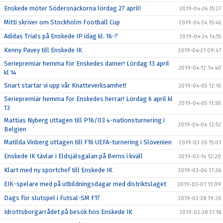
Enskede möter Södersnäckorna lördag 27 april!
2019-04-26 15:27
Mitti skriver om Stockholm Football Cup
2019-04-24 15:46
Adidas Trials på Enskede IP idag kl. 16-?
2019-04-24 14:55
Kenny Pavey till Enskede IK
2019-04-21 09:47
Seriepremiär hemma för Enskedes damer! Lördag 13 april
2019-04-12 14:40
kl 14
Snart startar vi upp vår Knatteverksamhet!
2019-04-05 12:16
Seriepremiär hemma för Enskedes herrar! Lördag 6 april kl
2019-04-05 11:50
13
Mattias Nyberg uttagen till P16/03 4-nationsturnering i
2019-04-04 12:52
Belgien
Matilda Vinberg uttagen till F16 UEFA-turnering i Slovenien
2019-03-26 15:01
Enskede IK tävlar i Eldsjälsgalan på Berns i kväll
2019-03-14 12:20
Klart med ny sportchef till Enskede IK
2019-03-06 17:36
EIK-spelare med på utbildningsdagar med distriktslaget
2019-03-01 11:09
Dags för slutspel i Futsal-SM F17
2019-02-28 19:26
Idrottsborgarrådet på besök hos Enskede IK
2019-02-28 17:18