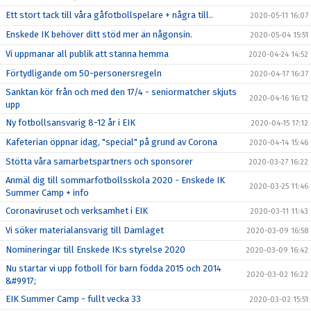
Ett stort tack till våra gåfotbollspelare + några till..
2020-05-11 16:07
Enskede IK behöver ditt stöd mer än någonsin.
2020-05-04 15:51
Vi uppmanar all publik att stanna hemma
2020-04-24 14:52
Förtydligande om 50-personersregeln
2020-04-17 16:37
Sanktan kör från och med den 17/4 - seniormatcher skjuts
2020-04-16 16:12
upp
Ny fotbollsansvarig 8-12 år i EIK
2020-04-15 17:12
Kafeterian öppnar idag, "special" på grund av Corona
2020-04-14 15:46
Stötta våra samarbetspartners och sponsorer
2020-03-27 16:22
Anmäl dig till sommarfotbollsskola 2020 - Enskede IK
2020-03-25 11:46
Summer Camp + info
Coronaviruset och verksamhet i EIK
2020-03-11 11:43
Vi söker materialansvarig till Damlaget
2020-03-09 16:58
Nomineringar till Enskede IK:s styrelse 2020
2020-03-09 16:42
Nu startar vi upp fotboll för barn födda 2015 och 2014
2020-03-02 16:22
&#9917;
EIK Summer Camp - fullt vecka 33
2020-03-02 15:51