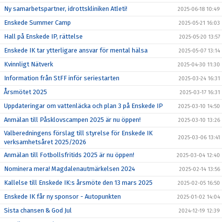
Ny samarbetspartner, idrottskliniken Atleti!
2025-06-18 10:49
Enskede Summer Camp
2025-05-21 16:03
Hall på Enskede IP, rättelse
2025-05-20 13:57
Enskede IK tar ytterligare ansvar för mental hälsa
2025-05-07 13:14
Kvinnligt Nätverk
2025-04-30 11:30
Information från StFF inför seriestarten
2025-03-24 16:31
Årsmötet 2025
2025-03-17 16:31
Uppdateringar om vattenläcka och plan 3 på Enskede IP
2025-03-10 14:50
Anmälan till Påsklovscampen 2025 är nu öppen!
2025-03-10 13:26
Valberedningens förslag till styrelse för Enskede IK
2025-03-06 13:41
verksamhetsåret 2025/2026
Anmälan till Fotbollsfritids 2025 är nu öppen!
2025-03-04 12:40
Nominera mera! Magdalenautmärkelsen 2024
2025-02-14 13:56
Kallelse till Enskede IK:s årsmöte den 13 mars 2025
2025-02-05 16:50
Enskede IK får ny sponsor - Autopunkten
2025-01-02 14:04
Sista chansen & God Jul
2024-12-19 12:39