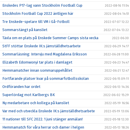
Enskedes P17-lag vann Stockholm Football Cup
2022-08-16 11:54
Stockholm Football Cup 2022 äntligen här
2022-08-04 14:51
Tre Enskede-spelare till VM i Gå-Fotboll
2022-07-07 12:22
Sommarstängt på kansliet
2022-07-04 13:22
Tävla om en plats på Enskede Summer Camps sista vecka
2022-06-30
StFF stöttar Enskede IK:s jämställdhetsarbete
2022-06-29 14:17
Sommarläsning: Intervju med Magdalena Eriksson
2022-06-28 11:00
Elizabeth Edomwonyi tar plats i damlaget
2022-06-23 14:47
Hemmamatcher innan sommaruppehållet
2022-06-21 12:47
Fortfarande platser kvar på sommarfotbollsskolan
2022-06-15 09:11
Ordföranden har ordet
2022-06-13 14:36
Superlördag mot Karlbergs BK
2022-06-02 15:29
Ny medarbetare och kollega på kansliet
2022-05-19 16:56
Var med och utveckla Enskede IK:s jämställdhetsarbete
2022-05-19 13:06
11 nationer till SFC 2022. 1 juni stänger anmälan!
2022-05-18 12:30
Hemmamatch för våra herrar och damer i helgen
2022-05-13 18:26