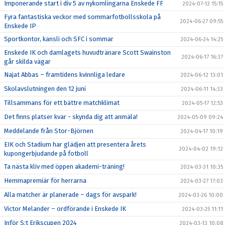
Imponerande start i div 5 av nykomlingarna Enskede FF
2024-07-12 15:15
Fyra fantastiska veckor med sommarfotbollsskola på
2024-06-27 09:55
Enskede IP
Sportkontor, kansli och SFC i sommar
2024-06-24 14:25
Enskede IK och damlagets huvudtränare Scott Swainston
2024-06-17 16:37
går skilda vägar
Najat Abbas – framtidens kvinnliga ledare
2024-06-12 13:01
Skolavslutningen den 12 juni
2024-06-11 14:33
Tillsammans för ett bättre matchklimat
2024-05-17 12:53
Det finns platser kvar - skynda dig att anmäla!
2024-05-09 09:24
Meddelande från Stor-Björnen
2024-04-17 10:19
EIK och Stadium har glädjen att presentera årets
2024-04-02 19:12
kupongerbjudande på fotboll
Ta nästa kliv med öppen akademi-träning!
2024-03-31 10:35
Hemmapremiär för herrarna
2024-03-27 17:03
Alla matcher är planerade – dags för avspark!
2024-03-26 10:00
Victor Melander – ordförande i Enskede IK
2024-03-25 11:11
Inför S:t Erikscupen 2024
2024-03-13 10:08