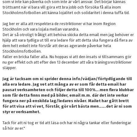
som vi inte kan påverka och som inte är vårt ansvar. Det börjar kännas
tröttsamt när vi bara vill göra ett bra jobb och försöka få alla inom
Stockholmsfotbollen att känna lojalitet och solidaritet i denna tuffa tid.
Jag ber er alla att respektera de restriktioner vi har inom Region
Stockholm och vara lojala mellan varandra.
Det är så otroligt tråkigt att behöva skicka detta email men jag behöver er
hjälp att vara tydliga ut till era ledare för att detta ska fungera då flera av
dem helt enkelt inte förstår att deras agerande påverkar hela
Stockholmsfotbollen.
Faller en bricka faller alla. Nu hoppas vi att den insats vi tillsammans gör
nu ger effekt och att efter den 13 december att våra träningsrestriktioner
släpper.
Jag är tacksam om ni sprider denna info/vädjan/förtydligande till
alla era ledare. Jag vet att många av er som får detta email har
pausat verksamheten och följer detta till 100%….men flera klubbar
som får detta finns med på bilder, email m.m. där det inte verkar
fungera ner på enskilda lag/ledares nivåer. Mailet har gått brett
för att visa att vi vet, förstår, gör vårt bästa men…….det är ni som
styr er verksamhet.
Tack för att ni tog er tid att läsa och har ni några tankar eller funderingar
så hör av er."