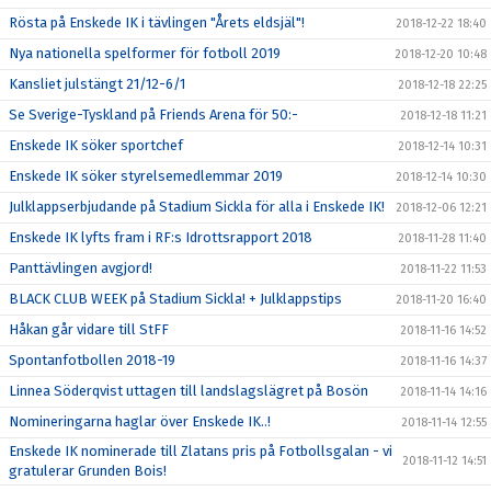
Rösta på Enskede IK i tävlingen "Årets eldsjäl"!
2018-12-22 18:40
Nya nationella spelformer för fotboll 2019
2018-12-20 10:48
Kansliet julstängt 21/12-6/1
2018-12-18 22:25
Se Sverige-Tyskland på Friends Arena för 50:-
2018-12-18 11:21
Enskede IK söker sportchef
2018-12-14 10:31
Enskede IK söker styrelsemedlemmar 2019
2018-12-14 10:30
Julklappserbjudande på Stadium Sickla för alla i Enskede IK!
2018-12-06 12:21
Enskede IK lyfts fram i RF:s Idrottsrapport 2018
2018-11-28 11:40
Panttävlingen avgjord!
2018-11-22 11:53
BLACK CLUB WEEK på Stadium Sickla! + Julklappstips
2018-11-20 16:40
Håkan går vidare till StFF
2018-11-16 14:52
Spontanfotbollen 2018-19
2018-11-16 14:37
Linnea Söderqvist uttagen till landslagslägret på Bosön
2018-11-14 14:16
Nomineringarna haglar över Enskede IK..!
2018-11-14 12:55
Enskede IK nominerade till Zlatans pris på Fotbollsgalan - vi
2018-11-12 14:51
gratulerar Grunden Bois!