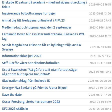
Enskede IK satsar på akademi – med individens utveckling i
2023-09-06 16:53
fokus
Inspirerande fotbollscamps för tjejer
2023-08-25 13:00
Anmäl dig till fredagens onlinekval i FIFA 23
2023-08-21 09:43
Medlemsdag och loppmarknad den 2 september
2023-08-16 12:40
Ferdinand Dovin blir assisterande tränare i Enskedes P19-
2023-08-07 12:25
lag
Se när Magdalena Eriksson får en hyllningströja av ICA
2023-07-13 12:07
Sverige
Informationsblad juni 2023
2023-06-22 11:55
Stff: Därför växer Stockholmsfotbollen
2023-06-13 10:01
Scott Swainston: "Att gå första 8 utan förlust säger
2023-06-08 10:44
något om hur tjejerna har jobbat"
Glad nationaldag från Enskede IK
2023-06-06 08:00
Sverige-Nya Zeeland på Friends Arena 16 juni!
2023-06-03 12:00
Save the date
2023-06-01 17:00
Oscar Forsberg, årets herrdomare 2022
2023-06-01 11:19
SFC 2023 ställs in
2023-05-08 13:46