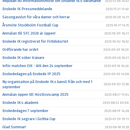
Inbjudan till informationsmöte om Enskede IK:s varumärke
2025-12-06 15:43
Enskede IK Pressmeddelande
2025-11-21 11:40
Säsongavslut för våra damer och herrar
2025-10-20 14:11
Årsmöte Stockholm Football Cup
2025-10-17 14:15
Anmälan till SFC 2026 är öppen!
2025-10-09 16:21
Enskede IK registrerat för Fritidskortet
2025-10-02 16:52
Ordförande har ordet
2025-09-29 16:20
Enskede IK söker tränare
2025-09-26 16:21
Inför matchen EIK - AIK den 24 september
2025-09-16 16:40
Enskededagen på Enskede IP 2025
2025-09-05 14:08
Ny organisation på Enskede IK:s kansli från och med 1
2025-09-03 12:56
september
Anmälan öppen till Höstlovscamp 2025
2025-08-27 11:04
Enskede IK:s akademi
2025-08-22 09:00
Enskededagen 7 september
2025-08-19 14:28
Enskede IK segrare i Gothia Cup
2025-07-29 19:11
Glad Sommar!
2025-06-18 15:28