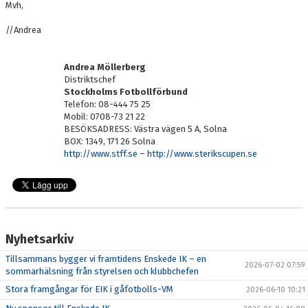
Mvh,
//Andrea
Andrea Möllerberg
Distriktschef
Stockholms Fotbollförbund
Telefon: 08-444 75 25
Mobil: 0708-73 21 22
BESÖKSADRESS: Västra vägen 5 A, Solna
BOX: 1349, 171 26 Solna
http://www.stff.se
–
http://www.sterikscupen.se
Nyhetsarkiv
Tillsammans bygger vi framtidens Enskede IK – en
2026-07-02 07:59
sommarhälsning från styrelsen och klubbchefen
Stora framgångar för EIK i gåfotbolls-VM
2026-06-10 10:21