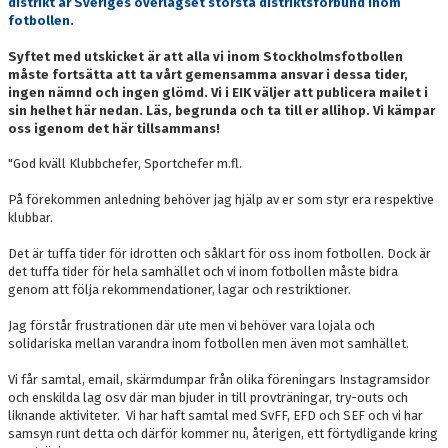
distrikt är Sveriges överlägset största distriktsförbund inom
fotbollen
.
Syftet med utskicket är att alla vi inom Stockholmsfotbollen
måste fortsätta att ta vårt gemensamma ansvar i dessa tider,
ingen nämnd och ingen glömd. Vi i EIK väljer att publicera mailet i
sin helhet här nedan. Läs, begrunda och ta till er allihop. Vi kämpar
oss igenom det här tillsammans!
"God kväll Klubbchefer, Sportchefer m.fl.
På förekommen anledning behöver jag hjälp av er som styr era respektive
klubbar.
Det är tuffa tider för idrotten och såklart för oss inom fotbollen. Dock är
det tuffa tider för hela samhället och vi inom fotbollen måste bidra
genom att följa rekommendationer, lagar och restriktioner.
Jag förstår frustrationen där ute men vi behöver vara lojala och
solidariska mellan varandra inom fotbollen men även mot samhället.
Vi får samtal, email, skärmdumpar från olika föreningars Instagramsidor
och enskilda lag osv där man bjuder in till provträningar, try-outs och
liknande aktiviteter. Vi har haft samtal med SvFF, EFD och SEF och vi har
samsyn runt detta och därför kommer nu, återigen, ett förtydligande kring