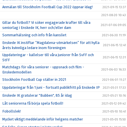
Anmälan till Stockholm Football Cup 2022 öppnar idag!
2021-09-15 13:37
2021-08-20 10:43
Gillar du fotboll? Vi söker engagerade krafter till våra
2021-07-06 09:05
seniorlag i Enskede IK, herr och/eller dam
Sommarhälsning och info från kansliet
2021-06-30 11:19
Enskede IK instiftar ”Magdalena-utmärkelsen” för att hylla
2021-06-15 12:41
årets kvinnliga ledare inom föreningen
Uppdateringar - kallelser till våra juniorer från SvFF och
2021-06-15 12:31
StFF
Matchdags för våra seniorer - uppsnack och film -
2021-06-03 16:33
Enskedemodellen
Stockholm Football Cup ställer in 2021
2021-06-01 11:27
Uppdateringar från 1 juni - fortsatt publikfritt på Enskede IP
2021-05-31 17:33
Enskede IK gratulerar "Bubben", 85 år idag
2021-05-21 10:16
Låt seniorerna få börja spela fotboll!
2021-05-12 09:42
Fobollslek!
2021-05-10 10:41
Mycket viktigt meddelande inför helgens matcher
2021-05-05 15:50