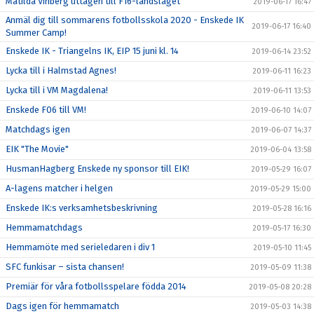
Matilda Vinberg uttagen till F16-landslaget
2019-06-17 16:47
Anmäl dig till sommarens fotbollsskola 2020 - Enskede IK
2019-06-17 16:40
Summer Camp!
Enskede IK - Triangelns IK, EIP 15 juni kl. 14
2019-06-14 23:52
Lycka till i Halmstad Agnes!
2019-06-11 16:23
Lycka till i VM Magdalena!
2019-06-11 13:53
Enskede F06 till VM!
2019-06-10 14:07
Matchdags igen
2019-06-07 14:37
EIK "The Movie"
2019-06-04 13:58
HusmanHagberg Enskede ny sponsor till EIK!
2019-05-29 16:07
A-lagens matcher i helgen
2019-05-29 15:00
Enskede IK:s verksamhetsbeskrivning
2019-05-28 16:16
Hemmamatchdags
2019-05-17 16:30
Hemmamöte med serieledaren i div 1
2019-05-10 11:45
SFC funkisar – sista chansen!
2019-05-09 11:38
Premiär för våra fotbollsspelare födda 2014
2019-05-08 20:28
Dags igen för hemmamatch
2019-05-03 14:38