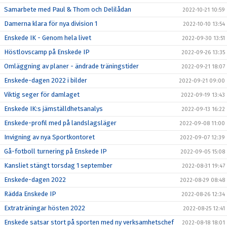
Samarbete med Paul & Thom och Delilådan
2022-10-21 10:59
Damerna klara för nya division 1
2022-10-10 13:54
Enskede IK - Genom hela livet
2022-09-30 13:51
Höstlovscamp på Enskede IP
2022-09-26 13:35
Omläggning av planer - ändrade träningstider
2022-09-21 18:07
Enskede-dagen 2022 i bilder
2022-09-21 09:00
Viktig seger för damlaget
2022-09-19 13:43
Enskede IK:s jämställdhetsanalys
2022-09-13 16:22
Enskede-profil med på landslagsläger
2022-09-08 11:00
Invigning av nya Sportkontoret
2022-09-07 12:39
Gå-fotboll turnering på Enskede IP
2022-09-05 15:08
Kansliet stängt torsdag 1 september
2022-08-31 19:47
Enskede-dagen 2022
2022-08-29 08:48
Rädda Enskede IP
2022-08-26 12:34
Extraträningar hösten 2022
2022-08-25 12:41
Enskede satsar stort på sporten med ny verksamhetschef
2022-08-18 18:01