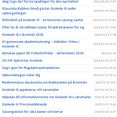
Idag togs det första spadtaget för den nya hallen!
2026-05-06 17:07
Klassiska klubben Umeå gästar Enskede IK under
2026-04-30 15:43
valborgshelgen
Elitfotboll på Enskede IP - en historisk säsong väntar
2026-04-01 13:00
Efter tio år vid sidlinjen tackar föräldratränaren för sig
2026-03-30 17:59
Enskede IK:s årsmöte 2026
2026-03-23 17:18
En gemensam akademisatsning – individen i fokus i
2026-03-03 12:47
Enskede IK
Anmälan öppen till Fotbollsfritids - vårterminen 2026!
2026-02-10
Ett EIK-hjärta har slocknat
2026-02-03 12:11
Dags igen för Magdalenautmärkelsen
2026-01-14 15:26
Valberedningen söker dig
2026-01-07 19:33
Medlemmarna ska besluta om klubbmärket på årsmötet
2025-12-12 13:57
Enskede IK uppdaterar sitt varumärke
2025-12-10 22:22
Inbjudan till informationsmöte om Enskede IK:s varumärke
2025-12-06 15:43
Enskede IK Pressmeddelande
2025-11-21 11:40
Säsongavslut för våra damer och herrar
2025-10-20 14:11