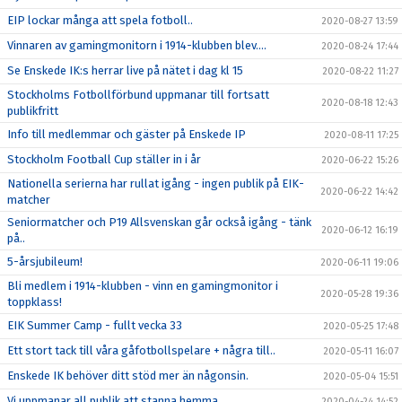
EIP lockar många att spela fotboll..
2020-08-27 13:59
Vinnaren av gamingmonitorn i 1914-klubben blev....
2020-08-24 17:44
Se Enskede IK:s herrar live på nätet i dag kl 15
2020-08-22 11:27
Stockholms Fotbollförbund uppmanar till fortsatt
2020-08-18 12:43
publikfritt
Info till medlemmar och gäster på Enskede IP
2020-08-11 17:25
Stockholm Football Cup ställer in i år
2020-06-22 15:26
Nationella serierna har rullat igång - ingen publik på EIK-
2020-06-22 14:42
matcher
Seniormatcher och P19 Allsvenskan går också igång - tänk
2020-06-12 16:19
på..
5-årsjubileum!
2020-06-11 19:06
Bli medlem i 1914-klubben - vinn en gamingmonitor i
2020-05-28 19:36
toppklass!
EIK Summer Camp - fullt vecka 33
2020-05-25 17:48
Ett stort tack till våra gåfotbollspelare + några till..
2020-05-11 16:07
Enskede IK behöver ditt stöd mer än någonsin.
2020-05-04 15:51
Vi uppmanar all publik att stanna hemma
2020-04-24 14:52