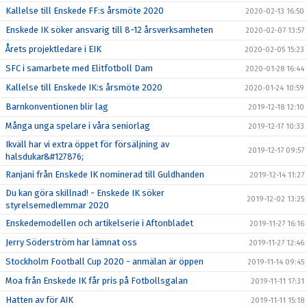
Kallelse till Enskede FF:s årsmöte 2020
2020-02-13 16:50
Enskede IK söker ansvarig till 8-12 årsverksamheten
2020-02-07 13:57
Årets projektledare i EIK
2020-02-05 15:23
SFC i samarbete med Elitfotboll Dam
2020-01-28 16:44
Kallelse till Enskede IK:s årsmöte 2020
2020-01-24 10:59
Barnkonventionen blir lag
2019-12-18 12:10
Många unga spelare i våra seniorlag
2019-12-17 10:33
Ikväll har vi extra öppet för försäljning av
2019-12-17 09:57
halsdukar&#127876;
Ranjani från Enskede IK nominerad till Guldhanden
2019-12-14 11:27
Du kan göra skillnad! - Enskede IK söker
2019-12-02 13:25
styrelsemedlemmar 2020
Enskedemodellen och artikelserie i Aftonbladet
2019-11-27 16:16
Jerry Söderström har lämnat oss
2019-11-27 12:46
Stockholm Football Cup 2020 - anmälan är öppen
2019-11-14 09:45
Moa från Enskede IK får pris på Fotbollsgalan
2019-11-11 17:31
Hatten av för AIK
2019-11-11 15:18