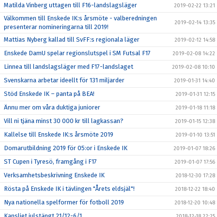
Matilda Vinberg uttagen till F16-landslagsläger
2019-02-22 13:21
Välkommen till Enskede IK:s årsmöte - valberedningen
2019-02-14 13:35
presenterar nomineringarna till 2019!
Mattias Nyberg kallad till SvFF:s regionala läger
2019-02-12 14:58
Enskede DamU spelar regionslutspel i SM Futsal F17
2019-02-08 14:22
Linnea till landslagsläger med F17-landslaget
2019-02-08 10:10
Svenskarna arbetar ideellt för 131 miljarder
2019-01-31 14:40
Stöd Enskede IK – panta på BEA!
2019-01-31 12:15
Ännu mer om våra duktiga juniorer
2019-01-18 11:18
Vill ni tjäna minst 30 000 kr till lagkassan?
2019-01-15 12:38
Kallelse till Enskede IK:s årsmöte 2019
2019-01-10 13:51
Domarutbildning 2019 för 05:or i Enskede IK
2019-01-07 18:26
ST Cupen i Tyresö, framgång i F17
2019-01-07 17:56
Verksamhetsbeskrivning Enskede IK
2018-12-30 17:28
Rösta på Enskede IK i tävlingen "Årets eldsjäl"!
2018-12-22 18:40
Nya nationella spelformer för fotboll 2019
2018-12-20 10:48
Kansliet julstängt 21/12-6/1
2018-12-18 22:25