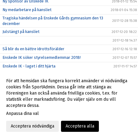
Ny sponsor av Enskede IK
2018-01-12 15:54
Ny medarbetare på kansliet
2018-01-04 15:38
Tragiska händelsen på Enskede Gårds gymnasium den 13
2017-12-28 15:38
december
Julstängt på kansliet
2017-12-20 18:22
2017-12-18 14:37
Så blir du en bättre idrottsförälder
2017-12-16 12:18
Enskede IK söker styrelsemedlemmar 2018!
2017-12-07 15:57
Enskede IK - laget i ditt hjärta
2017-11-17 14:57
Ny stödlinje för idrottsledare
2017-11-10 13:57
För att hemsidan ska fungera korrekt använder vi nödvändiga
Enskede IK söker styrelsemedlemmar 2018!
2017-11-10 11:00
cookies från SportAdmin. Dessa går inte att stänga av.
Reportage om Enskede IK och Enskedemodellen
2017-11-10 10:58
Föreningen kan också använda frivilliga cookies, t.ex. för
statistik eller marknadsföring. Du väljer själv om du vill
Gatt2Play och Höst5an!
2017-10-30 14:25
acceptera dessa.
Enskede IK vinterpaket
2017-10-17 16:31
Anpassa dina val
Enskede IK, Enskedemodellen och Dunross
2017-10-06 18:18
Acceptera nödvändiga
Acceptera alla
Enskede IK startar upp nytt F03-lag med uppstart V.43
2017-09-28 12:05
NYA LEDARPÄRMEN 2017
2017-09-07 20:55