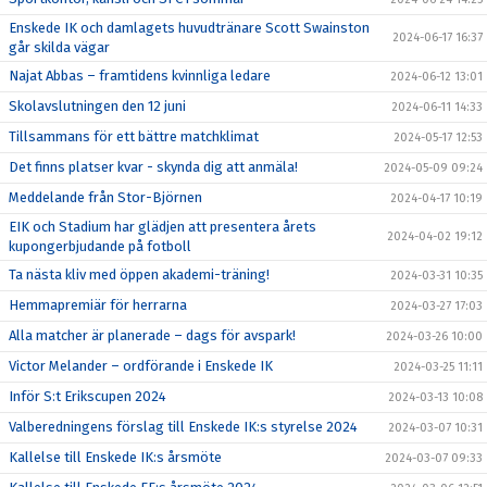
Enskede IK och damlagets huvudtränare Scott Swainston
2024-06-17 16:37
går skilda vägar
Najat Abbas – framtidens kvinnliga ledare
2024-06-12 13:01
Skolavslutningen den 12 juni
2024-06-11 14:33
Tillsammans för ett bättre matchklimat
2024-05-17 12:53
Det finns platser kvar - skynda dig att anmäla!
2024-05-09 09:24
Meddelande från Stor-Björnen
2024-04-17 10:19
EIK och Stadium har glädjen att presentera årets
2024-04-02 19:12
kupongerbjudande på fotboll
Ta nästa kliv med öppen akademi-träning!
2024-03-31 10:35
Hemmapremiär för herrarna
2024-03-27 17:03
Alla matcher är planerade – dags för avspark!
2024-03-26 10:00
Victor Melander – ordförande i Enskede IK
2024-03-25 11:11
Inför S:t Erikscupen 2024
2024-03-13 10:08
Valberedningens förslag till Enskede IK:s styrelse 2024
2024-03-07 10:31
Kallelse till Enskede IK:s årsmöte
2024-03-07 09:33