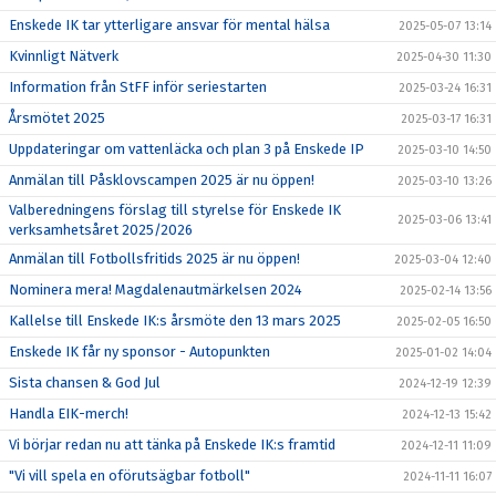
Enskede IK tar ytterligare ansvar för mental hälsa
2025-05-07 13:14
Kvinnligt Nätverk
2025-04-30 11:30
Information från StFF inför seriestarten
2025-03-24 16:31
Årsmötet 2025
2025-03-17 16:31
Uppdateringar om vattenläcka och plan 3 på Enskede IP
2025-03-10 14:50
Anmälan till Påsklovscampen 2025 är nu öppen!
2025-03-10 13:26
Valberedningens förslag till styrelse för Enskede IK
2025-03-06 13:41
verksamhetsåret 2025/2026
Anmälan till Fotbollsfritids 2025 är nu öppen!
2025-03-04 12:40
Nominera mera! Magdalenautmärkelsen 2024
2025-02-14 13:56
Kallelse till Enskede IK:s årsmöte den 13 mars 2025
2025-02-05 16:50
Enskede IK får ny sponsor - Autopunkten
2025-01-02 14:04
Sista chansen & God Jul
2024-12-19 12:39
Handla EIK-merch!
2024-12-13 15:42
Vi börjar redan nu att tänka på Enskede IK:s framtid
2024-12-11 11:09
"Vi vill spela en oförutsägbar fotboll"
2024-11-11 16:07