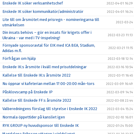
Enskede IK söker verksamhetschef
2022-04-01 16:29
Enskede IK söker kommunikatör/administratör
2022-04-01 16:24
Lite till om årsmötet med prisregn - nomineringarna till
2022-03-24
utmärkelsen
Din insats behövs – gör en insats för krigets offer i
2022-03-23 11:13
Ukraina - var med i TV-inspelning!
Förnyade sponsoravtal för EIK med ICA BEA, Stadium,
2022-03-21 11:15
Adidas m.fl.
Förfrågan om hjälp
2022-03-18 12:14
Enskede IK:s årsmöte i kväll med prisutdelningar
2022-03-16 10:54
Kallelse till Enskede IK:s årsmöte 2022
2022-03-11 16:45
Nu öppnar vi kafeterian mellan 17:00-20:00 mån-tors
2022-03-09 16:49
Påsklovscamp på Enskede IP
2022-03-09 14:14
Kallelse till Enskede FF:s årsmöte 2022
2022-03-08 22:44
Valberedningens förslag till styrelse i Enskede IK 2022
2022-03-04 15:24
Normala öppettider på kansliet igen
2022-02-10 16:01
RYK GROUP ny huvudsponsor till Enskede IK
2022-01-24 15:00
Magdalena Eriksson uttagen i världslaget