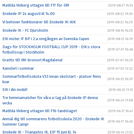
Matilda Vinberg uttagen till F17 för-EM
2019-08-27 15:35
Enskede IP 24 augusti kl 14.00
2019-08-22 19:05
Vi behöver funktionärer till Enskede IK-AIK
2019-08-22 16:29
Enskede IK - FC Djursholm
2019-08-16 16:20
EIK möter IF BP i 2:a omgången av Svenska Cupen
2019-08-13 16:19
Dags för STOCKHOLM FOOTBALL CUP 2019 - EIK:s stora
2019-07-31 10:48
fotbollscup i Stockholm
Grattis till VM-bronset Magdalena!
2019-07-07 16:29
Kansliet i sommar
2019-07-01 12:22
Sommarfotbollsskola V33 innan skolstart - platser finns
2019-06-25 16:39
kvar
EIK i din mobil!
2019-06-25 11:15
Tre hemmamatcher för våra a-lag på Enskede IP denna
2019-06-24 11:08
vecka
Matilda Vinberg uttagen till F16-landslaget
2019-06-17 16:47
Anmäl dig till sommarens fotbollsskola 2020 - Enskede IK
2019-06-17 16:40
Summer Camp!
Enskede IK - Triangelns IK, EIP 15 juni kl. 14
2019-06-14 23:52