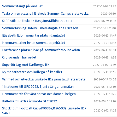
Sommarstängt på kansliet
2022-07-04 13:22
Tävla om en plats på Enskede Summer Camps sista vecka
2022-06-30
StFF stöttar Enskede IK:s jämställdhetsarbete
2022-06-29 14:17
Sommarläsning: Intervju med Magdalena Eriksson
2022-06-28 11:00
Elizabeth Edomwonyi tar plats i damlaget
2022-06-23 14:47
Hemmamatcher innan sommaruppehållet
2022-06-21 12:47
Fortfarande platser kvar på sommarfotbollsskolan
2022-06-15 09:11
Ordföranden har ordet
2022-06-13 14:36
Superlördag mot Karlbergs BK
2022-06-02 15:29
Ny medarbetare och kollega på kansliet
2022-05-19 16:56
Var med och utveckla Enskede IK:s jämställdhetsarbete
2022-05-19 13:06
11 nationer till SFC 2022. 1 juni stänger anmälan!
2022-05-18 12:30
Hemmamatch för våra herrar och damer i helgen
2022-05-13 18:26
Kallelse till extra årsmöte SFC 2022
2022-05-10 11:20
Stockholm Football Cup&#10084;&#65039;Enskede IK =
2022-04-12 14:25
SANT