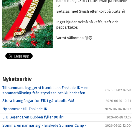
halsduken (125 kr) i kafeterian på Enskede
IP.
Betalas med Swish eller kort på plats 😀
Inger bjuder också på kaffe, saft och
pepparkakor.
Varmt välkomna 🎅🤶
Nyhetsarkiv
Tillsammans bygger vi framtidens Enskede IK – en
2026-07-02 07:59
sommarhälsning från styrelsen och klubbchefen
Stora framgångar för EIK i gåfotbolls-VM
2026-06-10 10:21
Ny sponsor till Enskede IK
2026-06-04 16:09
EIK-legendaren Bubben fyller 90 år!
2026-05-28 13:55
Sommaren närmar sig - Enskede Summer Camp -
2026-05-22 12:00