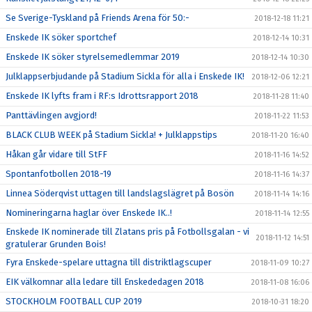
Se Sverige-Tyskland på Friends Arena för 50:-
2018-12-18 11:21
Enskede IK söker sportchef
2018-12-14 10:31
Enskede IK söker styrelsemedlemmar 2019
2018-12-14 10:30
Julklappserbjudande på Stadium Sickla för alla i Enskede IK!
2018-12-06 12:21
Enskede IK lyfts fram i RF:s Idrottsrapport 2018
2018-11-28 11:40
Panttävlingen avgjord!
2018-11-22 11:53
BLACK CLUB WEEK på Stadium Sickla! + Julklappstips
2018-11-20 16:40
Håkan går vidare till StFF
2018-11-16 14:52
Spontanfotbollen 2018-19
2018-11-16 14:37
Linnea Söderqvist uttagen till landslagslägret på Bosön
2018-11-14 14:16
Nomineringarna haglar över Enskede IK..!
2018-11-14 12:55
Enskede IK nominerade till Zlatans pris på Fotbollsgalan - vi
2018-11-12 14:51
gratulerar Grunden Bois!
Fyra Enskede-spelare uttagna till distriktlagscuper
2018-11-09 10:27
EIK välkomnar alla ledare till Enskededagen 2018
2018-11-08 16:06
STOCKHOLM FOOTBALL CUP 2019
2018-10-31 18:20