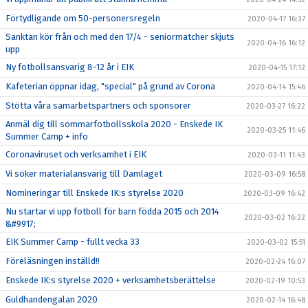
Förtydligande om 50-personersregeln
2020-04-17 16:37
Sanktan kör från och med den 17/4 - seniormatcher skjuts
2020-04-16 16:12
upp
Ny fotbollsansvarig 8-12 år i EIK
2020-04-15 17:12
Kafeterian öppnar idag, "special" på grund av Corona
2020-04-14 15:46
Stötta våra samarbetspartners och sponsorer
2020-03-27 16:22
Anmäl dig till sommarfotbollsskola 2020 - Enskede IK
2020-03-25 11:46
Summer Camp + info
Coronaviruset och verksamhet i EIK
2020-03-11 11:43
Vi söker materialansvarig till Damlaget
2020-03-09 16:58
Nomineringar till Enskede IK:s styrelse 2020
2020-03-09 16:42
Nu startar vi upp fotboll för barn födda 2015 och 2014
2020-03-02 16:22
&#9917;
EIK Summer Camp - fullt vecka 33
2020-03-02 15:51
Föreläsningen inställd!!
2020-02-24 16:07
Enskede IK:s styrelse 2020 + verksamhetsberättelse
2020-02-19 10:53
Guldhandengalan 2020
2020-02-14 16:48