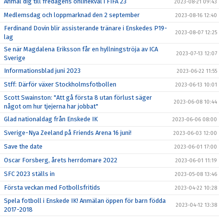
Anmäl dig till fredagens onlinekval i FIFA 23
2023-08-21 09:43
Medlemsdag och loppmarknad den 2 september
2023-08-16 12:40
Ferdinand Dovin blir assisterande tränare i Enskedes P19-
2023-08-07 12:25
lag
Se när Magdalena Eriksson får en hyllningströja av ICA
2023-07-13 12:07
Sverige
Informationsblad juni 2023
2023-06-22 11:55
Stff: Därför växer Stockholmsfotbollen
2023-06-13 10:01
Scott Swainston: "Att gå första 8 utan förlust säger
2023-06-08 10:44
något om hur tjejerna har jobbat"
Glad nationaldag från Enskede IK
2023-06-06 08:00
Sverige-Nya Zeeland på Friends Arena 16 juni!
2023-06-03 12:00
Save the date
2023-06-01 17:00
Oscar Forsberg, årets herrdomare 2022
2023-06-01 11:19
SFC 2023 ställs in
2023-05-08 13:46
Första veckan med Fotbollsfritids
2023-04-22 10:28
Spela fotboll i Enskede IK! Anmälan öppen för barn födda
2023-04-12 13:38
2017-2018