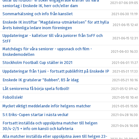
Gillar du fotboll? Vi söker engagerade krafter till våra
2021-07-06 09:05
seniorlag i Enskede IK, herr och/eller dam
Sommarhälsning och info från kansliet
2021-06-30 11:19
Enskede IK instiftar ”Magdalena-utmärkelsen” för att hylla
2021-06-15 12:41
årets kvinnliga ledare inom föreningen
Uppdateringar - kallelser till våra juniorer från SvFF och
2021-06-15 12:31
StFF
Matchdags för våra seniorer - uppsnack och film -
2021-06-03 16:33
Enskedemodellen
Stockholm Football Cup ställer in 2021
2021-06-01 11:27
Uppdateringar från 1 juni - fortsatt publikfritt på Enskede IP
2021-05-31 17:33
Enskede IK gratulerar "Bubben", 85 år idag
2021-05-21 10:16
Låt seniorerna få börja spela fotboll!
2021-05-12 09:42
Fobollslek!
2021-05-10 10:41
Mycket viktigt meddelande inför helgens matcher
2021-05-05 15:50
S:t Eriks-Cupen startar i nästa vecka!
2021-04-28 16:30
Fortsatt inställda och uppskjutna matcher till helgen
2021-04-26 16:08
30/4-2/5 + info om kansli och kafeteria
Alla matcher inställda eller uppskjutna även till helgen 23-