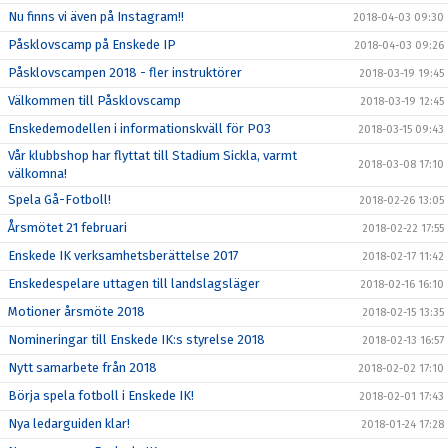
Nu finns vi även på Instagram!!
2018-04-03 09:30
Påsklovscamp på Enskede IP
2018-04-03 09:26
Påsklovscampen 2018 - fler instruktörer
2018-03-19 19:45
Välkommen till Påsklovscamp
2018-03-19 12:45
Enskedemodellen i informationskväll för P03
2018-03-15 09:43
Vår klubbshop har flyttat till Stadium Sickla, varmt
2018-03-08 17:10
välkomna!
Spela Gå-Fotboll!
2018-02-26 13:05
Årsmötet 21 februari
2018-02-22 17:55
Enskede IK verksamhetsberättelse 2017
2018-02-17 11:42
Enskedespelare uttagen till landslagsläger
2018-02-16 16:10
Motioner årsmöte 2018
2018-02-15 13:35
Nomineringar till Enskede IK:s styrelse 2018
2018-02-13 16:57
Nytt samarbete från 2018
2018-02-02 17:10
Börja spela fotboll i Enskede IK!
2018-02-01 17:43
Nya ledarguiden klar!
2018-01-24 17:28