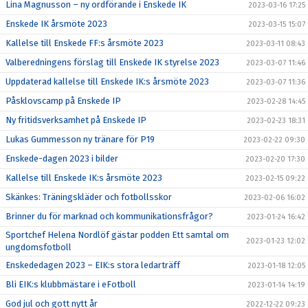
Lina Magnusson – ny ordförande i Enskede IK
2023-03-16 17:25
Enskede IK årsmöte 2023
2023-03-15 15:07
Kallelse till Enskede FF:s årsmöte 2023
2023-03-11 08:43
Valberedningens förslag till Enskede IK styrelse 2023
2023-03-07 11:46
Uppdaterad kallelse till Enskede IK:s årsmöte 2023
2023-03-07 11:36
Påsklovscamp på Enskede IP
2023-02-28 14:45
Ny fritidsverksamhet på Enskede IP
2023-02-23 18:31
Lukas Gummesson ny tränare för P19
2023-02-22 09:30
Enskede-dagen 2023 i bilder
2023-02-20 17:30
Kallelse till Enskede IK:s årsmöte 2023
2023-02-15 09:22
Skänkes: Träningskläder och fotbollsskor
2023-02-06 16:02
Brinner du för marknad och kommunikationsfrågor?
2023-01-24 16:42
Sportchef Helena Nordlöf gästar podden Ett samtal om
2023-01-23 12:02
ungdomsfotboll
Enskededagen 2023 – EIK:s stora ledarträff
2023-01-18 12:05
Bli EIK:s klubbmästare i eFotboll
2023-01-14 14:19
God jul och gott nytt år
2022-12-22 09:23