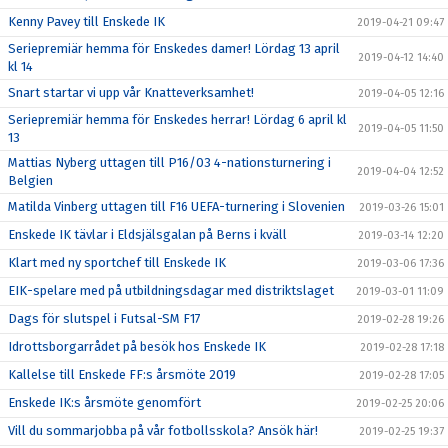
Kenny Pavey till Enskede IK
2019-04-21 09:47
Seriepremiär hemma för Enskedes damer! Lördag 13 april
2019-04-12 14:40
kl 14
Snart startar vi upp vår Knatteverksamhet!
2019-04-05 12:16
Seriepremiär hemma för Enskedes herrar! Lördag 6 april kl
2019-04-05 11:50
13
Mattias Nyberg uttagen till P16/03 4-nationsturnering i
2019-04-04 12:52
Belgien
Matilda Vinberg uttagen till F16 UEFA-turnering i Slovenien
2019-03-26 15:01
Enskede IK tävlar i Eldsjälsgalan på Berns i kväll
2019-03-14 12:20
Klart med ny sportchef till Enskede IK
2019-03-06 17:36
EIK-spelare med på utbildningsdagar med distriktslaget
2019-03-01 11:09
Dags för slutspel i Futsal-SM F17
2019-02-28 19:26
Idrottsborgarrådet på besök hos Enskede IK
2019-02-28 17:18
Kallelse till Enskede FF:s årsmöte 2019
2019-02-28 17:05
Enskede IK:s årsmöte genomfört
2019-02-25 20:06
Vill du sommarjobba på vår fotbollsskola? Ansök här!
2019-02-25 19:37