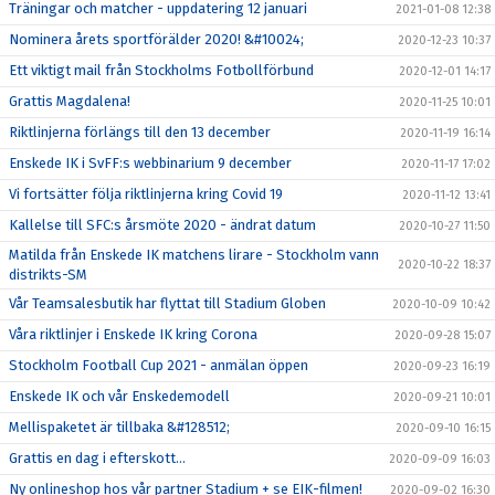
Träningar och matcher - uppdatering 12 januari
2021-01-08 12:38
Nominera årets sportförälder 2020! &#10024;
2020-12-23 10:37
Ett viktigt mail från Stockholms Fotbollförbund
2020-12-01 14:17
Grattis Magdalena!
2020-11-25 10:01
Riktlinjerna förlängs till den 13 december
2020-11-19 16:14
Enskede IK i SvFF:s webbinarium 9 december
2020-11-17 17:02
Vi fortsätter följa riktlinjerna kring Covid 19
2020-11-12 13:41
Kallelse till SFC:s årsmöte 2020 - ändrat datum
2020-10-27 11:50
Matilda från Enskede IK matchens lirare - Stockholm vann
2020-10-22 18:37
distrikts-SM
Vår Teamsalesbutik har flyttat till Stadium Globen
2020-10-09 10:42
Våra riktlinjer i Enskede IK kring Corona
2020-09-28 15:07
Stockholm Football Cup 2021 - anmälan öppen
2020-09-23 16:19
Enskede IK och vår Enskedemodell
2020-09-21 10:01
Mellispaketet är tillbaka &#128512;
2020-09-10 16:15
Grattis en dag i efterskott...
2020-09-09 16:03
Ny onlineshop hos vår partner Stadium + se EIK-filmen!
2020-09-02 16:30