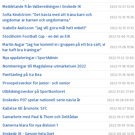
Meddelande från Valberedningen i Enskede IK
2022-12-21 13:41
Sofia Kindström: "Det bästa med att träna barn och
2022-12-15 15:36
ungdomar är barnen och ungdomarna."
Isabelle Axelsson: "Jag vill göra mål helt enkelt"
2022-12-15 11:13
Stockholm Football Cup - en del av EIK
2022-12-06 11:26
Martin Augar "Jag har kommit in i gruppen på ett bra sätt, vi
2022-11-28 15:56
har haft bra träningar"
Nya uppdateringar i SportAdmin
2022-11-22 12:00
Nomineringar till Magdalena-utmärkelsen 2022
2022-11-18 15:59
Panttävling på Ica Bea
2022-11-16 16:55
Provspelsveckor för junior- och senior
2022-11-10 15:14
Utbildningsveckor på Sportkontoret
2022-11-02 17:09
Enskedes P07 spelar nationell serie nästa år
2022-10-28 09:00
Kallelse till årsmöte: SFC
2022-10-27 15:53
Samarbete med Paul & Thom och Delilådan
2022-10-21 10:59
Damerna klara för nya division 1
2022-10-10 13:54
Enskede IK - Genom hela livet
2022-09-30 13:51