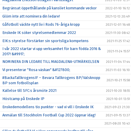
2022-01-20 12:37
Begränsat öppethållande på kansliet kommande veckor
2022-01-10 16:12
Glöm inte att nominera din ledare!
2021-12-13 20:49
Gåfotboll väckte nytt liv i Rods 76-åriga kropp
2021-12-01 16:48
Enskede IK söker styrelsemedlemmar 2022
2021-11-30 08:42
EIK:s styrelse förstärker sin sportsliga kompetens
2021-11-25 17:42
I vår 2022 startar vi upp verksamhet för barn födda 2016 &
2021-11-24 15:57
2017! &#9917;
NOMINERA DIN LEDARE TILL MAGDALENA-UTMÄRKELSEN
2021-11-04 17:44
Vi presenterar "Rosa väskan" &#127800;
2021-11-03 16:10
#BackaTallkrogensIF – Bevara Tallkrogens BP/Valsknopp
2021-10-21 15:58
BP som fotbollsplan
Kallelse till SFC:s årsmöte 2021
2021-10-20 18:55
Höstcamp på Enskede IP
2021-10-01 13:51
Enskedemodellens tio punkter - vad vi vill i Enskede IK
2021-09-23 21:30
Anmälan till Stockholm Football Cup 2022 öppnar idag!
2021-09-15 13:37
2021-08-20 10:43