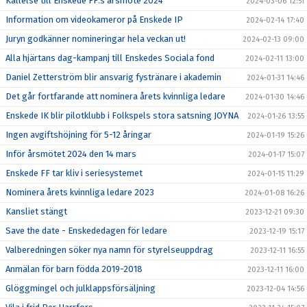
Kallelse till Enskede FF:s årsmöte 2024
2024-03-06 12:51
Information om videokameror på Enskede IP
2024-02-14 17:40
Juryn godkänner nomineringar hela veckan ut!
2024-02-13 09:00
Alla hjärtans dag-kampanj till Enskedes Sociala fond
2024-02-11 13:00
Daniel Zetterström blir ansvarig fystränare i akademin
2024-01-31 14:46
Det går fortfarande att nominera årets kvinnliga ledare
2024-01-30 14:46
Enskede IK blir pilotklubb i Folkspels stora satsning JOYNA
2024-01-26 13:55
Ingen avgiftshöjning för 5-12 åringar
2024-01-19 15:26
Inför årsmötet 2024 den 14 mars
2024-01-17 15:07
Enskede FF tar kliv i seriesystemet
2024-01-15 11:29
Nominera årets kvinnliga ledare 2023
2024-01-08 16:26
Kansliet stängt
2023-12-21 09:30
Save the date - Enskededagen för ledare
2023-12-19 15:17
Valberedningen söker nya namn för styrelseuppdrag
2023-12-11 16:55
Anmälan för barn födda 2019-2018
2023-12-11 16:00
Glöggmingel och julklappsförsäljning
2023-12-04 14:56