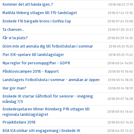
Kommer det att hända igen..?
2018-08-23 17:15
Matilda Vinberg uttagen till F15-landslaget
2018-07-24 13:10
Enskede F16 bärgade brons i Gothia Cup
2018-07-24 13:08
Ta chansen...
2018-07-05 13:21
Får vi ta plats?
2018-05-29 14:10
Glöm inte att anmäla dig till fotbollskolan i sommar
2018-05-25 15:25
Fler EIK-spelare till landslagsläger
2018-05-25 11:42
Nya regler för personuppgifter - GDPR
2018-05-24 14:00
Påsklovscampen 2018 - Rapport
2018-05-15 16:40
Landslagets Fotbollskola i sommar - anmälan är öppen
2018-05-14 18:20
Hur gör man?
2018-05-14 18:19
Enskede IK startar Gåfotboll för seniorer - invigning
2018-05-07 16:38
måndag 7/5
Enskedespelaren Vilmer Rönnberg P18 uttagen till
2018-05-04 14:43
regionala landslagslägret
Projektledare 2018
2018-05-03 14:35
BEA ICA utökar sitt engagemang i Enskede IK
2018-04-05 12:22