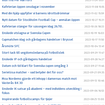
Vila i frid Per Harrfors
2023-11-24 15:07
Kafeterian öppen onsdagar i november
2023-11-08 15:55
Med din hjälp uppfyller vi barnens idrottsdrömmar
2023-11-02 15:59
Nytt datum för Stockholm Football Cup – anmälan öppen
2023-10-27 15:31
Kafeterian stänger för säsongen idag 26/10..
2023-10-26 18:33
Enskede utslagna ur Svenska Cupen
2023-10-19 16:03
Cupmatchen idag och gårdagens händelser i Bryssel
2023-10-17 11:50
Årsmöte SFC
2023-10-04 13:41
Stort tack till ungdomsledarna på Fotbollslek
2023-09-29 11:47
Enskede IP och gårdagens händelser
2023-09-28 14:27
Datum och tid klart för Svenska cupen omgång 3
2023-09-27 11:46
Serielösa matcher – vad betyder det för oss?
2023-09-21 09:35
Moa Nordemo gjorde ett inhopp i damernas match mot
2023-09-13 10:46
Västerås BK 30
Enskede IK satsar på akademi – med individens utveckling i
2023-09-06 16:53
fokus
Inspirerande fotbollscamps för tjejer
2023-08-25 13:00