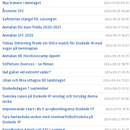
Nya tränare i damlaget
2024-11-05 09:34
Årsmöte SFC
2024-10-29 16:48
Kafeterian stängd för säsongen
2024-10-25 16:30
Anmälan för barn födda 2020-2021
2024-10-17 13:50
Anmälan SFC 2025
2024-10-11 16:01
Tobias Enhörning firade sin 100:e match för Enskede IK med
2024-10-11 11:07
seger på hemmaplan
Anmälan till Höstlovscamp öppen!
2024-09-25 10:25
Stiftelsen Dunross - se filmen
2024-09-12 18:19
Vad gäller vid extremt väder?
2024-09-11 10:15
Lilian och Moa uttagna till landslaget
2024-09-04 11:03
Enskededagen 7 september
2024-08-23 13:12
Svenska cupen på Enskede IP onsdag och torsdag denna
2024-07-27 10:40
vecka
Imponerande start i div 5 av nykomlingarna Enskede FF
2024-07-12 15:15
Fyra fantastiska veckor med sommarfotbollsskola på
2024-06-27 09:55
Enskede IP
Sportkontor, kansli och SFC i sommar
2024-06-24 14:25