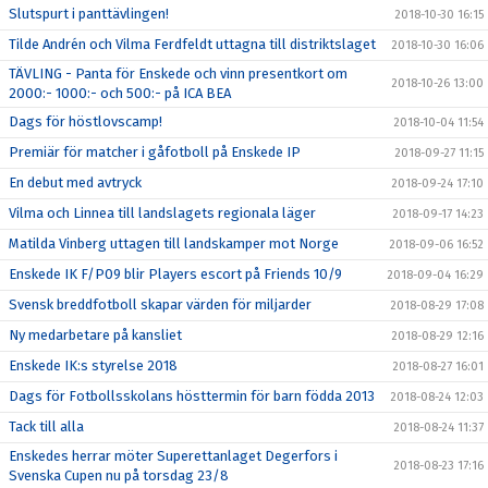
Slutspurt i panttävlingen!
2018-10-30 16:15
Tilde Andrén och Vilma Ferdfeldt uttagna till distriktslaget
2018-10-30 16:06
TÄVLING - Panta för Enskede och vinn presentkort om
2018-10-26 13:00
2000:- 1000:- och 500:- på ICA BEA
Dags för höstlovscamp!
2018-10-04 11:54
Premiär för matcher i gåfotboll på Enskede IP
2018-09-27 11:15
En debut med avtryck
2018-09-24 17:10
Vilma och Linnea till landslagets regionala läger
2018-09-17 14:23
Matilda Vinberg uttagen till landskamper mot Norge
2018-09-06 16:52
Enskede IK F/P09 blir Players escort på Friends 10/9
2018-09-04 16:29
Svensk breddfotboll skapar värden för miljarder
2018-08-29 17:08
Ny medarbetare på kansliet
2018-08-29 12:16
Enskede IK:s styrelse 2018
2018-08-27 16:01
Dags för Fotbollsskolans hösttermin för barn födda 2013
2018-08-24 12:03
Tack till alla
2018-08-24 11:37
Enskedes herrar möter Superettanlaget Degerfors i
2018-08-23 17:16
Svenska Cupen nu på torsdag 23/8