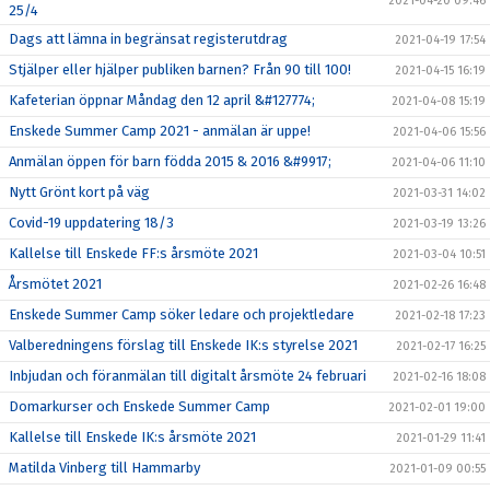
2021-04-20 09:46
25/4
Dags att lämna in begränsat registerutdrag
2021-04-19 17:54
Stjälper eller hjälper publiken barnen? Från 90 till 100!
2021-04-15 16:19
Kafeterian öppnar Måndag den 12 april &#127774;
2021-04-08 15:19
Enskede Summer Camp 2021 - anmälan är uppe!
2021-04-06 15:56
Anmälan öppen för barn födda 2015 & 2016 &#9917;
2021-04-06 11:10
Nytt Grönt kort på väg
2021-03-31 14:02
Covid-19 uppdatering 18/3
2021-03-19 13:26
Kallelse till Enskede FF:s årsmöte 2021
2021-03-04 10:51
Årsmötet 2021
2021-02-26 16:48
Enskede Summer Camp söker ledare och projektledare
2021-02-18 17:23
Valberedningens förslag till Enskede IK:s styrelse 2021
2021-02-17 16:25
Inbjudan och föranmälan till digitalt årsmöte 24 februari
2021-02-16 18:08
Domarkurser och Enskede Summer Camp
2021-02-01 19:00
Kallelse till Enskede IK:s årsmöte 2021
2021-01-29 11:41
Matilda Vinberg till Hammarby
2021-01-09 00:55