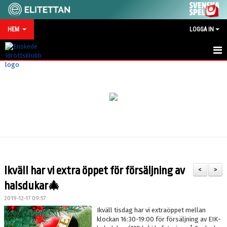
HEM
LOGGA IN
HEM
NYHETER
MATCHKALENDER
VID SKADA/OLYCKA
KONTAKT
Ikväll har vi extra öppet för försäljning av
<
>
SPONSRING
halsdukar🎄
2019-12-17 09:57
Ikväll tisdag har vi extraöppet mellan
klockan 16:30-19:00 för försäljning av EIK-