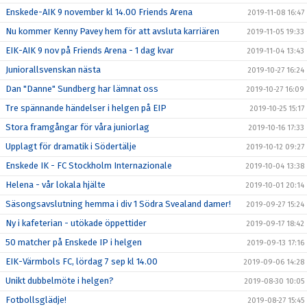
Enskede-AIK 9 november kl 14.00 Friends Arena
2019-11-08 16:47
Nu kommer Kenny Pavey hem för att avsluta karriären
2019-11-05 19:33
EIK-AIK 9 nov på Friends Arena - 1 dag kvar
2019-11-04 13:43
Juniorallsvenskan nästa
2019-10-27 16:24
Dan "Danne" Sundberg har lämnat oss
2019-10-27 16:09
Tre spännande händelser i helgen på EIP
2019-10-25 15:17
Stora framgångar för våra juniorlag
2019-10-16 17:33
Upplagt för dramatik i Södertälje
2019-10-12 09:27
Enskede IK - FC Stockholm Internazionale
2019-10-04 13:38
Helena - vår lokala hjälte
2019-10-01 20:14
Säsongsavslutning hemma i div 1 Södra Svealand damer!
2019-09-27 15:24
Ny i kafeterian - utökade öppettider
2019-09-17 18:42
50 matcher på Enskede IP i helgen
2019-09-13 17:16
EIK-Värmbols FC, lördag 7 sep kl 14.00
2019-09-06 14:28
Unikt dubbelmöte i helgen?
2019-08-30 10:05
Fotbollsglädje!
2019-08-27 15:45