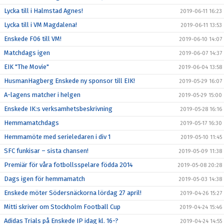
Lycka till i Halmstad Agnes!
2019-06-11 16:23
Lycka till i VM Magdalena!
2019-06-11 13:53
Enskede F06 till VM!
2019-06-10 14:07
Matchdags igen
2019-06-07 14:37
EIK "The Movie"
2019-06-04 13:58
HusmanHagberg Enskede ny sponsor till EIK!
2019-05-29 16:07
A-lagens matcher i helgen
2019-05-29 15:00
Enskede IK:s verksamhetsbeskrivning
2019-05-28 16:16
Hemmamatchdags
2019-05-17 16:30
Hemmamöte med serieledaren i div 1
2019-05-10 11:45
SFC funkisar – sista chansen!
2019-05-09 11:38
Premiär för våra fotbollsspelare födda 2014
2019-05-08 20:28
Dags igen för hemmamatch
2019-05-03 14:38
Enskede möter Södersnäckorna lördag 27 april!
2019-04-26 15:27
Mitti skriver om Stockholm Football Cup
2019-04-24 15:46
Adidas Trials på Enskede IP idag kl. 16-?
2019-04-24 14:55