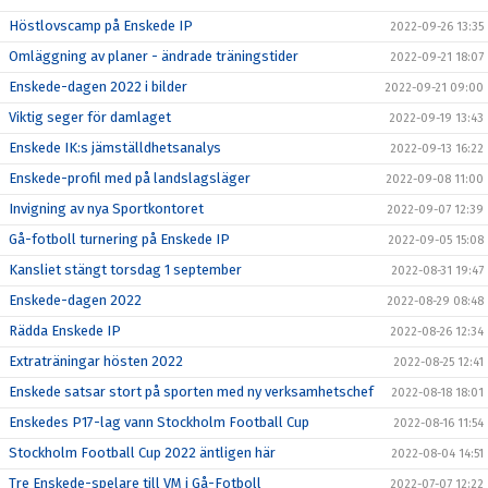
Höstlovscamp på Enskede IP
2022-09-26 13:35
Omläggning av planer - ändrade träningstider
2022-09-21 18:07
Enskede-dagen 2022 i bilder
2022-09-21 09:00
Viktig seger för damlaget
2022-09-19 13:43
Enskede IK:s jämställdhetsanalys
2022-09-13 16:22
Enskede-profil med på landslagsläger
2022-09-08 11:00
Invigning av nya Sportkontoret
2022-09-07 12:39
Gå-fotboll turnering på Enskede IP
2022-09-05 15:08
Kansliet stängt torsdag 1 september
2022-08-31 19:47
Enskede-dagen 2022
2022-08-29 08:48
Rädda Enskede IP
2022-08-26 12:34
Extraträningar hösten 2022
2022-08-25 12:41
Enskede satsar stort på sporten med ny verksamhetschef
2022-08-18 18:01
Enskedes P17-lag vann Stockholm Football Cup
2022-08-16 11:54
Stockholm Football Cup 2022 äntligen här
2022-08-04 14:51
Tre Enskede-spelare till VM i Gå-Fotboll
2022-07-07 12:22