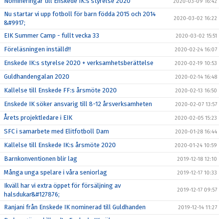
Nomineringar till Enskede IK:s styrelse 2020
2020-03-09 16:42
Nu startar vi upp fotboll för barn födda 2015 och 2014
2020-03-02 16:22
&#9917;
EIK Summer Camp - fullt vecka 33
2020-03-02 15:51
Föreläsningen inställd!!
2020-02-24 16:07
Enskede IK:s styrelse 2020 + verksamhetsberättelse
2020-02-19 10:53
Guldhandengalan 2020
2020-02-14 16:48
Kallelse till Enskede FF:s årsmöte 2020
2020-02-13 16:50
Enskede IK söker ansvarig till 8-12 årsverksamheten
2020-02-07 13:57
Årets projektledare i EIK
2020-02-05 15:23
SFC i samarbete med Elitfotboll Dam
2020-01-28 16:44
Kallelse till Enskede IK:s årsmöte 2020
2020-01-24 10:59
Barnkonventionen blir lag
2019-12-18 12:10
Många unga spelare i våra seniorlag
2019-12-17 10:33
Ikväll har vi extra öppet för försäljning av
2019-12-17 09:57
halsdukar&#127876;
Ranjani från Enskede IK nominerad till Guldhanden
2019-12-14 11:27