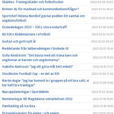
Skänkes: Träningskläder och fotbollsskor
2023-02-06 16:02
Brinner du för marknad och kommunikationsfrågor?
2023-01-24 16:42
Sportchef Helena Nordlöf gästar podden Ett samtal om
2023-01-23 12:02
ungdomsfotboll
Enskededagen 2023 – EIK:s stora ledarträff
2023-01-18 12:05
Bli EIK:s klubbmästare i eFotboll
2023-01-14 14:19
God jul och gott nytt år
2022-12-22 09:23
Meddelande från Valberedningen i Enskede IK
2022-12-21 13:41
Sofia Kindström: "Det bästa med att träna barn och
2022-12-15 15:36
ungdomar är barnen och ungdomarna."
Isabelle Axelsson: "Jag vill göra mål helt enkelt"
2022-12-15 11:13
Stockholm Football Cup - en del av EIK
2022-12-06 11:26
Martin Augar "Jag har kommit in i gruppen på ett bra sätt, vi
2022-11-28 15:56
har haft bra träningar"
Nya uppdateringar i SportAdmin
2022-11-22 12:00
Nomineringar till Magdalena-utmärkelsen 2022
2022-11-18 15:59
Panttävling på Ica Bea
2022-11-16 16:55
Provspelsveckor för junior- och senior
2022-11-10 15:14