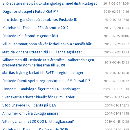
EIK-spelare med på utbildningsdagar med distriktslaget
2019-03-01 11:09
Dags för slutspel i Futsal-SM F17
2019-02-28 19:26
Idrottsborgarrådet på besök hos Enskede IK
2019-02-28 17:18
Kallelse till Enskede FF:s årsmöte 2019
2019-02-28 17:05
Enskede IK:s årsmöte genomfört
2019-02-25 20:06
Vill du sommarjobba på vår fotbollsskola? Ansök här!
2019-02-25 19:37
Matilda Vinberg uttagen till F16-landslagsläger
2019-02-22 13:21
Välkommen till Enskede IK:s årsmöte - valberedningen
2019-02-14 13:35
presenterar nomineringarna till 2019!
Mattias Nyberg kallad till SvFF:s regionala läger
2019-02-12 14:58
Enskede DamU spelar regionslutspel i SM Futsal F17
2019-02-08 14:22
Linnea till landslagsläger med F17-landslaget
2019-02-08 10:10
Svenskarna arbetar ideellt för 131 miljarder
2019-01-31 14:40
Stöd Enskede IK – panta på BEA!
2019-01-31 12:15
Ännu mer om våra duktiga juniorer
2019-01-18 11:18
Vill ni tjäna minst 30 000 kr till lagkassan?
2019-01-15 12:38
Kallelse till Enskede IK:s årsmöte 2019
2019-01-10 13:51