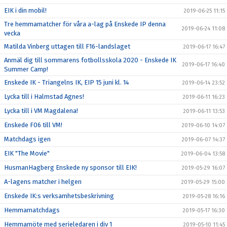
EIK i din mobil!
2019-06-25 11:15
Tre hemmamatcher för våra a-lag på Enskede IP denna
2019-06-24 11:08
vecka
Matilda Vinberg uttagen till F16-landslaget
2019-06-17 16:47
Anmäl dig till sommarens fotbollsskola 2020 - Enskede IK
2019-06-17 16:40
Summer Camp!
Enskede IK - Triangelns IK, EIP 15 juni kl. 14
2019-06-14 23:52
Lycka till i Halmstad Agnes!
2019-06-11 16:23
Lycka till i VM Magdalena!
2019-06-11 13:53
Enskede F06 till VM!
2019-06-10 14:07
Matchdags igen
2019-06-07 14:37
EIK "The Movie"
2019-06-04 13:58
HusmanHagberg Enskede ny sponsor till EIK!
2019-05-29 16:07
A-lagens matcher i helgen
2019-05-29 15:00
Enskede IK:s verksamhetsbeskrivning
2019-05-28 16:16
Hemmamatchdags
2019-05-17 16:30
Hemmamöte med serieledaren i div 1
2019-05-10 11:45