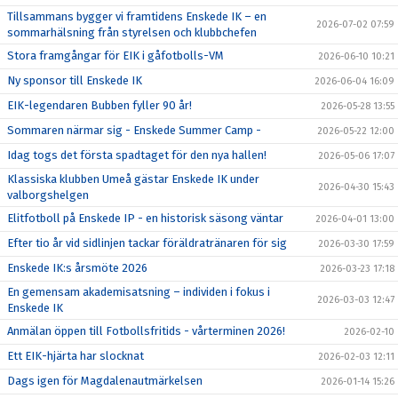
Tillsammans bygger vi framtidens Enskede IK – en
2026-07-02 07:59
sommarhälsning från styrelsen och klubbchefen
Stora framgångar för EIK i gåfotbolls-VM
2026-06-10 10:21
Ny sponsor till Enskede IK
2026-06-04 16:09
EIK-legendaren Bubben fyller 90 år!
2026-05-28 13:55
Sommaren närmar sig - Enskede Summer Camp -
2026-05-22 12:00
Idag togs det första spadtaget för den nya hallen!
2026-05-06 17:07
Klassiska klubben Umeå gästar Enskede IK under
2026-04-30 15:43
valborgshelgen
Elitfotboll på Enskede IP - en historisk säsong väntar
2026-04-01 13:00
Efter tio år vid sidlinjen tackar föräldratränaren för sig
2026-03-30 17:59
Enskede IK:s årsmöte 2026
2026-03-23 17:18
En gemensam akademisatsning – individen i fokus i
2026-03-03 12:47
Enskede IK
Anmälan öppen till Fotbollsfritids - vårterminen 2026!
2026-02-10
Ett EIK-hjärta har slocknat
2026-02-03 12:11
Dags igen för Magdalenautmärkelsen
2026-01-14 15:26