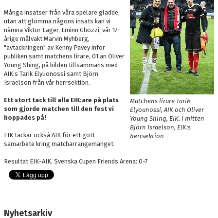
Många insatser från våra spelare gladde,
utan att glömma någons insats kan vi
nämna Viktor Lager, Eminn Ghozzi, vår 17-
årige målvakt Marvin Myhberg,
"avtackningen" av Kenny Pavey inför
publiken samt matchens lirare, 01:an Oliver
Young Shing, på bilden tillsammans med
AIK:s Tarik Elyuonossi samt Björn
Israelson från vår herrsektion.
Ett stort tack till alla EIK:are på plats
Matchens lirare Tarik
som gjorde matchen till den fest vi
Elyounossi, AIK och Oliver
hoppades på!
Young Shing, EIK. I mitten
Björn Israelson, EIK:s
EIK tackar också AIK för ett gott
herrsektion
samarbete kring matcharrangemanget.
Resultat EIK-AIK, Svenska Cupen Friends Arena: 0-7
Nyhetsarkiv