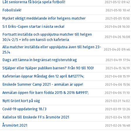
Låt seniorerna få börja spela fotboll!
2021-05-12 09:42
Fobollslek!
2021-05-10 10:41
Mycket viktigt meddelande inför helgens matcher
2021-05-05 15:50
S:t Eriks-Cupen startar i nästa vecka!
2021-04-28 16:30
Fortsatt inställda och uppskjutna matcher till helgen
2021-04-26 16:08
30/4-2/5 + info om kansli och kafeteria
Alla matcher inställda eller uppskjutna även till helgen 23-
2021-04-20 09:46
25/4
Dags att lämna in begränsat registerutdrag
2021-04-19 17:54
Stjälper eller hjälper publiken barnen? Från 90 till 100!
2021-04-15 16:19
Kafeterian öppnar Måndag den 12 april &#127774;
2021-04-08 15:19
Enskede Summer Camp 2021 - anmälan är uppe!
2021-04-06 15:56
Anmälan öppen för barn födda 2015 & 2016 &#9917;
2021-04-06 11:10
Nytt Grönt kort på väg
2021-03-31 14:02
Covid-19 uppdatering 18/3
2021-03-19 13:26
Kallelse till Enskede FF:s årsmöte 2021
2021-03-04 10:51
Årsmötet 2021
2021-02-26 16:48