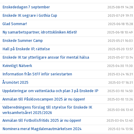
Enskededagen 7 september
2025-08-19 14:28
Enskede IK segrare i Gothia Cup
2025-07-29 19:11
Glad Sommar!
2025-06-18 15:28
Ny samarbetspartner, idrottskliniken Atleti!
2025-06-18 10:49
Enskede Summer Camp
2025-05-21 16:03
Hall på Enskede IP, rättelse
2025-05-20 13:57
Enskede IK tar ytterligare ansvar för mental hälsa
2025-05-07 13:14
Kvinnligt Nätverk
2025-04-30 11:30
Information från StFF inför seriestarten
2025-03-24 16:31
Årsmötet 2025
2025-03-17 16:31
Uppdateringar om vattenläcka och plan 3 på Enskede IP
2025-03-10 14:50
Anmälan till Påsklovscampen 2025 är nu öppen!
2025-03-10 13:26
Valberedningens förslag till styrelse för Enskede IK
2025-03-06 13:41
verksamhetsåret 2025/2026
Anmälan till Fotbollsfritids 2025 är nu öppen!
2025-03-04 12:40
Nominera mera! Magdalenautmärkelsen 2024
2025-02-14 13:56