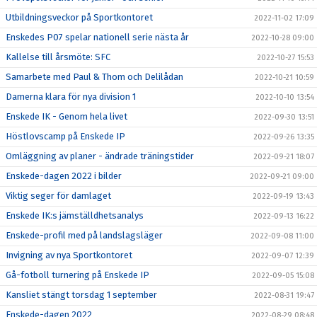
Utbildningsveckor på Sportkontoret
2022-11-02 17:09
Enskedes P07 spelar nationell serie nästa år
2022-10-28 09:00
Kallelse till årsmöte: SFC
2022-10-27 15:53
Samarbete med Paul & Thom och Delilådan
2022-10-21 10:59
Damerna klara för nya division 1
2022-10-10 13:54
Enskede IK - Genom hela livet
2022-09-30 13:51
Höstlovscamp på Enskede IP
2022-09-26 13:35
Omläggning av planer - ändrade träningstider
2022-09-21 18:07
Enskede-dagen 2022 i bilder
2022-09-21 09:00
Viktig seger för damlaget
2022-09-19 13:43
Enskede IK:s jämställdhetsanalys
2022-09-13 16:22
Enskede-profil med på landslagsläger
2022-09-08 11:00
Invigning av nya Sportkontoret
2022-09-07 12:39
Gå-fotboll turnering på Enskede IP
2022-09-05 15:08
Kansliet stängt torsdag 1 september
2022-08-31 19:47
Enskede-dagen 2022
2022-08-29 08:48