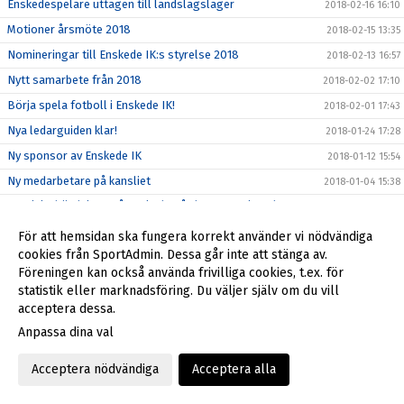
Enskedespelare uttagen till landslagsläger
2018-02-16 16:10
Motioner årsmöte 2018
2018-02-15 13:35
Nomineringar till Enskede IK:s styrelse 2018
2018-02-13 16:57
Nytt samarbete från 2018
2018-02-02 17:10
Börja spela fotboll i Enskede IK!
2018-02-01 17:43
Nya ledarguiden klar!
2018-01-24 17:28
Ny sponsor av Enskede IK
2018-01-12 15:54
Ny medarbetare på kansliet
2018-01-04 15:38
Tragiska händelsen på Enskede Gårds gymnasium den 13
2017-12-28 15:38
december
För att hemsidan ska fungera korrekt använder vi nödvändiga
Julstängt på kansliet
2017-12-20 18:22
cookies från SportAdmin. Dessa går inte att stänga av.
Föreningen kan också använda frivilliga cookies, t.ex. för
2017-12-18 14:37
statistik eller marknadsföring. Du väljer själv om du vill
Så blir du en bättre idrottsförälder
2017-12-16 12:18
acceptera dessa.
Enskede IK söker styrelsemedlemmar 2018!
2017-12-07 15:57
Anpassa dina val
Enskede IK - laget i ditt hjärta
2017-11-17 14:57
Acceptera nödvändiga
Acceptera alla
Ny stödlinje för idrottsledare
2017-11-10 13:57
Enskede IK söker styrelsemedlemmar 2018!
2017-11-10 11:00