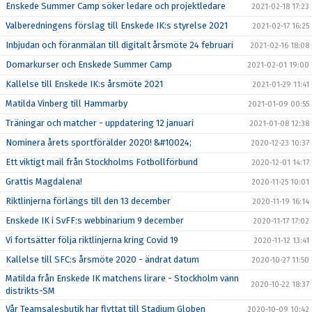
Enskede Summer Camp söker ledare och projektledare
2021-02-18 17:23
Valberedningens förslag till Enskede IK:s styrelse 2021
2021-02-17 16:25
Inbjudan och föranmälan till digitalt årsmöte 24 februari
2021-02-16 18:08
Domarkurser och Enskede Summer Camp
2021-02-01 19:00
Kallelse till Enskede IK:s årsmöte 2021
2021-01-29 11:41
Matilda Vinberg till Hammarby
2021-01-09 00:55
Träningar och matcher - uppdatering 12 januari
2021-01-08 12:38
Nominera årets sportförälder 2020! &#10024;
2020-12-23 10:37
Ett viktigt mail från Stockholms Fotbollförbund
2020-12-01 14:17
Grattis Magdalena!
2020-11-25 10:01
Riktlinjerna förlängs till den 13 december
2020-11-19 16:14
Enskede IK i SvFF:s webbinarium 9 december
2020-11-17 17:02
Vi fortsätter följa riktlinjerna kring Covid 19
2020-11-12 13:41
Kallelse till SFC:s årsmöte 2020 - ändrat datum
2020-10-27 11:50
Matilda från Enskede IK matchens lirare - Stockholm vann
2020-10-22 18:37
distrikts-SM
Vår Teamsalesbutik har flyttat till Stadium Globen
2020-10-09 10:42