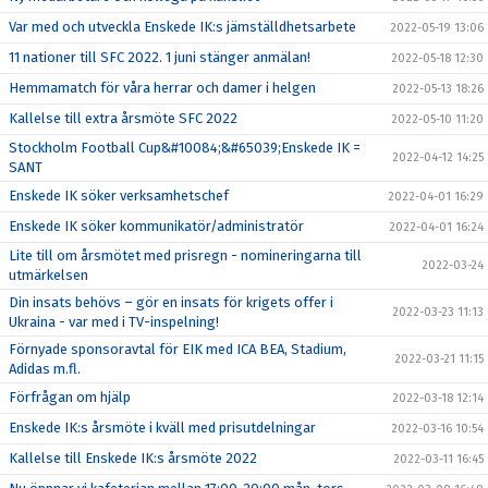
Var med och utveckla Enskede IK:s jämställdhetsarbete
2022-05-19 13:06
11 nationer till SFC 2022. 1 juni stänger anmälan!
2022-05-18 12:30
Hemmamatch för våra herrar och damer i helgen
2022-05-13 18:26
Kallelse till extra årsmöte SFC 2022
2022-05-10 11:20
Stockholm Football Cup&#10084;&#65039;Enskede IK =
2022-04-12 14:25
SANT
Enskede IK söker verksamhetschef
2022-04-01 16:29
Enskede IK söker kommunikatör/administratör
2022-04-01 16:24
Lite till om årsmötet med prisregn - nomineringarna till
2022-03-24
utmärkelsen
Din insats behövs – gör en insats för krigets offer i
2022-03-23 11:13
Ukraina - var med i TV-inspelning!
Förnyade sponsoravtal för EIK med ICA BEA, Stadium,
2022-03-21 11:15
Adidas m.fl.
Förfrågan om hjälp
2022-03-18 12:14
Enskede IK:s årsmöte i kväll med prisutdelningar
2022-03-16 10:54
Kallelse till Enskede IK:s årsmöte 2022
2022-03-11 16:45