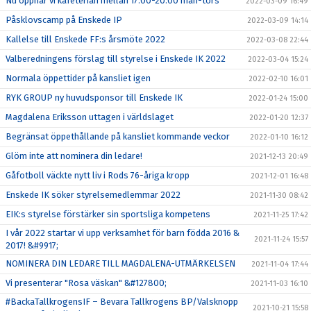
Nu öppnar vi kafeterian mellan 17:00-20:00 mån-tors
2022-03-09 16:49
Påsklovscamp på Enskede IP
2022-03-09 14:14
Kallelse till Enskede FF:s årsmöte 2022
2022-03-08 22:44
Valberedningens förslag till styrelse i Enskede IK 2022
2022-03-04 15:24
Normala öppettider på kansliet igen
2022-02-10 16:01
RYK GROUP ny huvudsponsor till Enskede IK
2022-01-24 15:00
Magdalena Eriksson uttagen i världslaget
2022-01-20 12:37
Begränsat öppethållande på kansliet kommande veckor
2022-01-10 16:12
Glöm inte att nominera din ledare!
2021-12-13 20:49
Gåfotboll väckte nytt liv i Rods 76-åriga kropp
2021-12-01 16:48
Enskede IK söker styrelsemedlemmar 2022
2021-11-30 08:42
EIK:s styrelse förstärker sin sportsliga kompetens
2021-11-25 17:42
I vår 2022 startar vi upp verksamhet för barn födda 2016 &
2021-11-24 15:57
2017! &#9917;
NOMINERA DIN LEDARE TILL MAGDALENA-UTMÄRKELSEN
2021-11-04 17:44
Vi presenterar "Rosa väskan" &#127800;
2021-11-03 16:10
#BackaTallkrogensIF – Bevara Tallkrogens BP/Valsknopp
2021-10-21 15:58