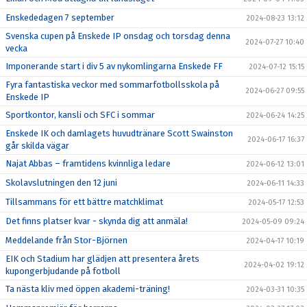
Enskededagen 7 september
2024-08-23 13:12
Svenska cupen på Enskede IP onsdag och torsdag denna
2024-07-27 10:40
vecka
Imponerande start i div 5 av nykomlingarna Enskede FF
2024-07-12 15:15
Fyra fantastiska veckor med sommarfotbollsskola på
2024-06-27 09:55
Enskede IP
Sportkontor, kansli och SFC i sommar
2024-06-24 14:25
Enskede IK och damlagets huvudtränare Scott Swainston
2024-06-17 16:37
går skilda vägar
Najat Abbas – framtidens kvinnliga ledare
2024-06-12 13:01
Skolavslutningen den 12 juni
2024-06-11 14:33
Tillsammans för ett bättre matchklimat
2024-05-17 12:53
Det finns platser kvar - skynda dig att anmäla!
2024-05-09 09:24
Meddelande från Stor-Björnen
2024-04-17 10:19
EIK och Stadium har glädjen att presentera årets
2024-04-02 19:12
kupongerbjudande på fotboll
Ta nästa kliv med öppen akademi-träning!
2024-03-31 10:35