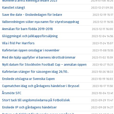
Nominera årets kvinnliga ledare 2023
2024-01-08 16:26
Kansliet stängt
2023-12-21 09:30
Save the date - Enskededagen för ledare
2023-12-19 15:17
Valberedningen söker nya namn för styrelseuppdrag
2023-12-11 16:55
Anmälan för barn födda 2019-2018
2023-12-11 16:00
Glöggmingel och julklappsförsäljning
2023-12-04 14:56
Vila i frid Per Harrfors
2023-11-24 15:07
Kafeterian öppen onsdagar i november
2023-11-08 15:55
Med din hjälp uppfyller vi barnens idrottsdrömmar
2023-11-02 15:59
Nytt datum för Stockholm Football Cup – anmälan öppen
2023-10-27 15:31
Kafeterian stänger för säsongen idag 26/10..
2023-10-26 18:33
Enskede utslagna ur Svenska Cupen
2023-10-19 16:03
Cupmatchen idag och gårdagens händelser i Bryssel
2023-10-17 11:50
Årsmöte SFC
2023-10-04 13:41
Stort tack till ungdomsledarna på Fotbollslek
2023-09-29 11:47
Enskede IP och gårdagens händelser
2023-09-28 14:27