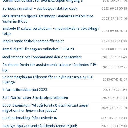
Datum och tid klart för Svenska cupen omgång 3
2023-09-27 11:46
Serielösa matcher – vad betyder det för oss?
2023-09-21 09:35
Moa Nordemo gjorde ett inhopp i damernas match mot
2023-09-13 10:46
Västerås BK 30
Enskede IK satsar på akademi – med individens utveckling i
2023-09-06 16:53
fokus
Inspirerande fotbollscamps för tjejer
2023-08-25 13:00
Anmäl dig till fredagens onlinekval i FIFA 23
2023-08-21 09:43
Medlemsdag och loppmarknad den 2 september
2023-08-16 12:40
Ferdinand Dovin blir assisterande tränare i Enskedes P19-
2023-08-07 12:25
lag
Se när Magdalena Eriksson får en hyllningströja av ICA
2023-07-13 12:07
Sverige
Informationsblad juni 2023
2023-06-22 11:55
Stff: Därför växer Stockholmsfotbollen
2023-06-13 10:01
Scott Swainston: "Att gå första 8 utan förlust säger
2023-06-08 10:44
något om hur tjejerna har jobbat"
Glad nationaldag från Enskede IK
2023-06-06 08:00
Sverige-Nya Zeeland på Friends Arena 16 juni!
2023-06-03 12:00