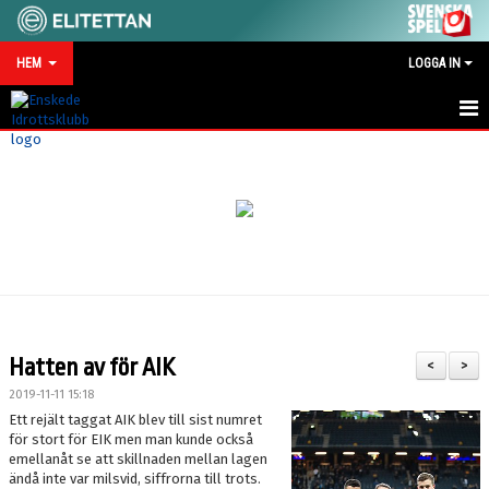
HEM
LOGGA IN
HEM
NYHETER
MATCHKALENDER
VID SKADA/OLYCKA
KONTAKT
Hatten av för AIK
<
>
SPONSRING
2019-11-11 15:18
Ett rejält taggat AIK blev till sist numret
för stort för EIK men man kunde också
emellanåt se att skillnaden mellan lagen
ändå inte var milsvid, siffrorna till trots.