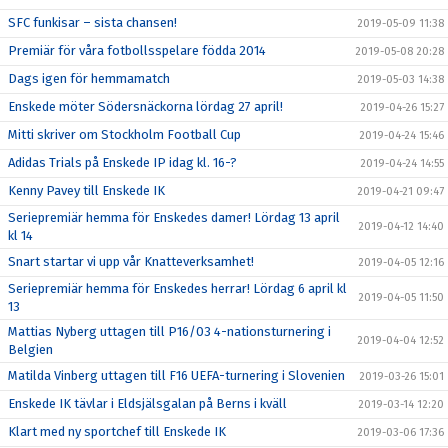
SFC funkisar – sista chansen!
2019-05-09 11:38
Premiär för våra fotbollsspelare födda 2014
2019-05-08 20:28
Dags igen för hemmamatch
2019-05-03 14:38
Enskede möter Södersnäckorna lördag 27 april!
2019-04-26 15:27
Mitti skriver om Stockholm Football Cup
2019-04-24 15:46
Adidas Trials på Enskede IP idag kl. 16-?
2019-04-24 14:55
Kenny Pavey till Enskede IK
2019-04-21 09:47
Seriepremiär hemma för Enskedes damer! Lördag 13 april
2019-04-12 14:40
kl 14
Snart startar vi upp vår Knatteverksamhet!
2019-04-05 12:16
Seriepremiär hemma för Enskedes herrar! Lördag 6 april kl
2019-04-05 11:50
13
Mattias Nyberg uttagen till P16/03 4-nationsturnering i
2019-04-04 12:52
Belgien
Matilda Vinberg uttagen till F16 UEFA-turnering i Slovenien
2019-03-26 15:01
Enskede IK tävlar i Eldsjälsgalan på Berns i kväll
2019-03-14 12:20
Klart med ny sportchef till Enskede IK
2019-03-06 17:36