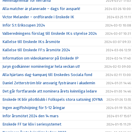
Hemmapremiär för herrarna
2024-03-27 17:03
Alla matcher är planerade – dags för avspark!
2024-03-26 10:00
Victor Melander – ordförande i Enskede IK
2024-03-25 11:11
Inför S:t Erikscupen 2024
2024-03-13 10:08
Valberedningens förslag till Enskede IK:s styrelse 2024
2024-03-07 10:31
Kallelse till Enskede IK:s årsmöte
2024-03-07 09:33
Kallelse till Enskede FF:s årsmöte 2024
2024-03-06 12:51
Information om videokameror på Enskede IP
2024-02-14 17:40
Juryn godkänner nomineringar hela veckan ut!
2024-02-13 09:00
Alla hjärtans dag-kampanj till Enskedes Sociala fond
2024-02-11 13:00
Daniel Zetterström blir ansvarig fystränare i akademin
2024-01-31 14:46
Det går fortfarande att nominera årets kvinnliga ledare
2024-01-30 14:46
Enskede IK blir pilotklubb i Folkspels stora satsning JOYNA
2024-01-26 13:55
Ingen avgiftshöjning för 5-12 åringar
2024-01-19 15:26
Inför årsmötet 2024 den 14 mars
2024-01-17 15:07
Enskede FF tar kliv i seriesystemet
2024-01-15 11:29