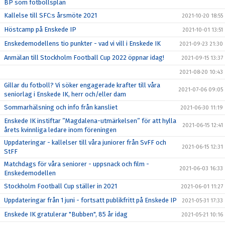
BP som fotbollsplan
Kallelse till SFC:s årsmöte 2021
2021-10-20 18:55
Höstcamp på Enskede IP
2021-10-01 13:51
Enskedemodellens tio punkter - vad vi vill i Enskede IK
2021-09-23 21:30
Anmälan till Stockholm Football Cup 2022 öppnar idag!
2021-09-15 13:37
2021-08-20 10:43
Gillar du fotboll? Vi söker engagerade krafter till våra
2021-07-06 09:05
seniorlag i Enskede IK, herr och/eller dam
Sommarhälsning och info från kansliet
2021-06-30 11:19
Enskede IK instiftar ”Magdalena-utmärkelsen” för att hylla
2021-06-15 12:41
årets kvinnliga ledare inom föreningen
Uppdateringar - kallelser till våra juniorer från SvFF och
2021-06-15 12:31
StFF
Matchdags för våra seniorer - uppsnack och film -
2021-06-03 16:33
Enskedemodellen
Stockholm Football Cup ställer in 2021
2021-06-01 11:27
Uppdateringar från 1 juni - fortsatt publikfritt på Enskede IP
2021-05-31 17:33
Enskede IK gratulerar "Bubben", 85 år idag
2021-05-21 10:16