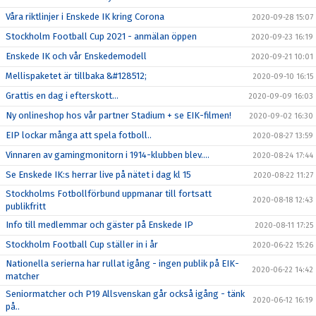
Våra riktlinjer i Enskede IK kring Corona
2020-09-28 15:07
Stockholm Football Cup 2021 - anmälan öppen
2020-09-23 16:19
Enskede IK och vår Enskedemodell
2020-09-21 10:01
Mellispaketet är tillbaka &#128512;
2020-09-10 16:15
Grattis en dag i efterskott...
2020-09-09 16:03
Ny onlineshop hos vår partner Stadium + se EIK-filmen!
2020-09-02 16:30
EIP lockar många att spela fotboll..
2020-08-27 13:59
Vinnaren av gamingmonitorn i 1914-klubben blev....
2020-08-24 17:44
Se Enskede IK:s herrar live på nätet i dag kl 15
2020-08-22 11:27
Stockholms Fotbollförbund uppmanar till fortsatt
2020-08-18 12:43
publikfritt
Info till medlemmar och gäster på Enskede IP
2020-08-11 17:25
Stockholm Football Cup ställer in i år
2020-06-22 15:26
Nationella serierna har rullat igång - ingen publik på EIK-
2020-06-22 14:42
matcher
Seniormatcher och P19 Allsvenskan går också igång - tänk
2020-06-12 16:19
på..