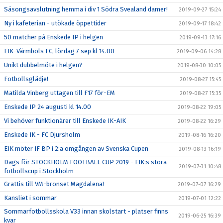
Säsongsavslutning hemma i div 1 Södra Svealand damer!
2019-09-27 15:24
Ny i kafeterian - utökade öppettider
2019-09-17 18:42
50 matcher på Enskede IP i helgen
2019-09-13 17:16
EIK-Värmbols FC, lördag 7 sep kl 14.00
2019-09-06 14:28
Unikt dubbelmöte i helgen?
2019-08-30 10:05
Fotbollsglädje!
2019-08-27 15:45
Matilda Vinberg uttagen till F17 för-EM
2019-08-27 15:35
Enskede IP 24 augusti kl 14.00
2019-08-22 19:05
Vi behöver funktionärer till Enskede IK-AIK
2019-08-22 16:29
Enskede IK - FC Djursholm
2019-08-16 16:20
EIK möter IF BP i 2:a omgången av Svenska Cupen
2019-08-13 16:19
Dags för STOCKHOLM FOOTBALL CUP 2019 - EIK:s stora
2019-07-31 10:48
fotbollscup i Stockholm
Grattis till VM-bronset Magdalena!
2019-07-07 16:29
Kansliet i sommar
2019-07-01 12:22
Sommarfotbollsskola V33 innan skolstart - platser finns
2019-06-25 16:39
kvar