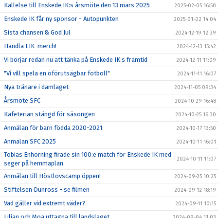
Kallelse till Enskede IK:s årsmöte den 13 mars 2025
2025-02-05 16:50
Enskede IK får ny sponsor - Autopunkten
2025-01-02 14:04
Sista chansen & God Jul
2024-12-19 12:39
Handla EIK-merch!
2024-12-13 15:42
Vi börjar redan nu att tänka på Enskede IK:s framtid
2024-12-11 11:09
"Vi vill spela en oförutsägbar fotboll"
2024-11-11 16:07
Nya tränare i damlaget
2024-11-05 09:34
Årsmöte SFC
2024-10-29 16:48
Kafeterian stängd för säsongen
2024-10-25 16:30
Anmälan för barn födda 2020-2021
2024-10-17 13:50
Anmälan SFC 2025
2024-10-11 16:01
Tobias Enhörning firade sin 100:e match för Enskede IK med
2024-10-11 11:07
seger på hemmaplan
Anmälan till Höstlovscamp öppen!
2024-09-25 10:25
Stiftelsen Dunross - se filmen
2024-09-12 18:19
Vad gäller vid extremt väder?
2024-09-11 10:15
Lilian och Moa uttagna till landslaget
2024-09-04 11:03