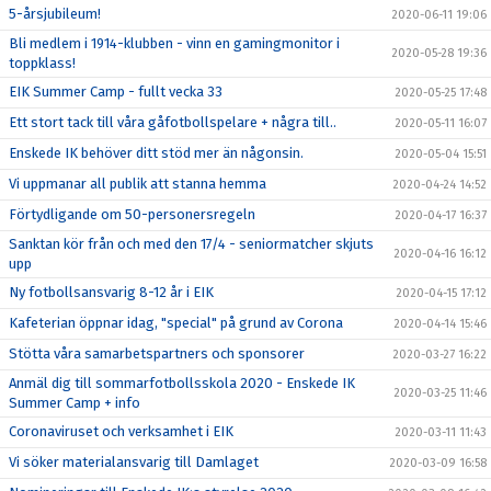
5-årsjubileum!
2020-06-11 19:06
Bli medlem i 1914-klubben - vinn en gamingmonitor i
2020-05-28 19:36
toppklass!
EIK Summer Camp - fullt vecka 33
2020-05-25 17:48
Ett stort tack till våra gåfotbollspelare + några till..
2020-05-11 16:07
Enskede IK behöver ditt stöd mer än någonsin.
2020-05-04 15:51
Vi uppmanar all publik att stanna hemma
2020-04-24 14:52
Förtydligande om 50-personersregeln
2020-04-17 16:37
Sanktan kör från och med den 17/4 - seniormatcher skjuts
2020-04-16 16:12
upp
Ny fotbollsansvarig 8-12 år i EIK
2020-04-15 17:12
Kafeterian öppnar idag, "special" på grund av Corona
2020-04-14 15:46
Stötta våra samarbetspartners och sponsorer
2020-03-27 16:22
Anmäl dig till sommarfotbollsskola 2020 - Enskede IK
2020-03-25 11:46
Summer Camp + info
Coronaviruset och verksamhet i EIK
2020-03-11 11:43
Vi söker materialansvarig till Damlaget
2020-03-09 16:58