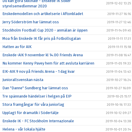
Du kan göra skillnad! - Enskede IK söker
2019-12-02 13:25
styrelsemedlemmar 2020
Enskedemodellen och artikelserie i Aftonbladet
2019-11-27 16:16
Jerry Söderström har lämnat oss
2019-11-27 12:46
Stockholm Football Cup 2020 - anmälan är öppen
2019-11-14 09:45
Moa från Enskede IK får pris på Fotbollsgalan
2019-11-11 17:31
Hatten av för AIK
2019-11-11 15:18
Enskede-AIK 9 november kl 14.00 Friends Arena
2019-11-08 16:47
Nu kommer Kenny Pavey hem för att avsluta karriären
2019-11-05 19:33
EIK-AIK 9 nov på Friends Arena - 1 dag kvar
2019-11-04 13:43
Juniorallsvenskan nästa
2019-10-27 16:24
Dan "Danne" Sundberg har lämnat oss
2019-10-27 16:09
Tre spännande händelser i helgen på EIP
2019-10-25 15:17
Stora framgångar för våra juniorlag
2019-10-16 17:33
Upplagt för dramatik i Södertälje
2019-10-12 09:27
Enskede IK - FC Stockholm Internazionale
2019-10-04 13:38
Helena - vår lokala hjälte
2019-10-01 20:14