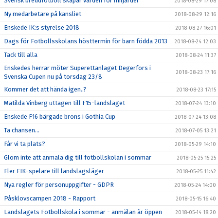
Svensk breddfotboll skapar värden för miljarder
2018-08-29 17:08
Ny medarbetare på kansliet
2018-08-29 12:16
Enskede IK:s styrelse 2018
2018-08-27 16:01
Dags för Fotbollsskolans hösttermin för barn födda 2013
2018-08-24 12:03
Tack till alla
2018-08-24 11:37
Enskedes herrar möter Superettanlaget Degerfors i
2018-08-23 17:16
Svenska Cupen nu på torsdag 23/8
Kommer det att hända igen..?
2018-08-23 17:15
Matilda Vinberg uttagen till F15-landslaget
2018-07-24 13:10
Enskede F16 bärgade brons i Gothia Cup
2018-07-24 13:08
Ta chansen...
2018-07-05 13:21
Får vi ta plats?
2018-05-29 14:10
Glöm inte att anmäla dig till fotbollskolan i sommar
2018-05-25 15:25
Fler EIK-spelare till landslagsläger
2018-05-25 11:42
Nya regler för personuppgifter - GDPR
2018-05-24 14:00
Påsklovscampen 2018 - Rapport
2018-05-15 16:40
Landslagets Fotbollskola i sommar - anmälan är öppen
2018-05-14 18:20