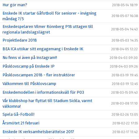
Hur gör man?
2018-05-14 18:19
Enskede IK startar Gåfotboll för seniorer - invigning
2018-05-07 16:38
måndag 7/5
Enskedespelaren Vilmer Rönnberg P18 uttagen till
2018-05-04 14:43
regionala landslagslägret
Projektledare 2018
2018-05-03 14:35
BEA ICA utökar sitt engagemang i Enskede IK
2018-04-05 12:22
Nu finns vi även på Instagram!!
2018-04-03 09:30
Påsklovscamp på Enskede IP
2018-04-03 09:26
Påsklovscampen 2018 - fler instruktörer
2018-03-19 19:45
Välkommen till Påsklovscamp
2018-03-19 12:45
Enskedemodellen i informationskväll för P03
2018-03-15 09:43
Vår klubbshop har flyttat till Stadium Sickla, varmt
2018-03-08 17:10
välkomna!
Spela Gå-Fotboll!
2018-02-26 13:05
Årsmötet 21 februari
2018-02-22 17:55
Enskede IK verksamhetsberättelse 2017
2018-02-17 11:42