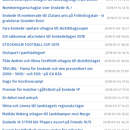
Nomineringarna haglar över Enskede IK..!
2018-11-14 12:55
Enskede IK nominerade till Zlatans pris på Fotbollsgalan - vi
2018-11-12 14:51
gratulerar Grunden Bois!
Fyra Enskede-spelare uttagna till distriktlagscuper
2018-11-09 10:27
EIK välkomnar alla ledare till Enskededagen 2018
2018-11-08 16:06
STOCKHOLM FOOTBALL CUP 2019
2018-10-31 18:20
Slutspurt i panttävlingen!
2018-10-30 16:15
Tilde Andrén och Vilma Ferdfeldt uttagna till distriktslaget
2018-10-30 16:06
TÄVLING - Panta för Enskede och vinn presentkort om
2018-10-26 13:00
2000:- 1000:- och 500:- på ICA BEA
Dags för höstlovscamp!
2018-10-04 11:54
Premiär för matcher i gåfotboll på Enskede IP
2018-09-27 11:15
En debut med avtryck
2018-09-24 17:10
Vilma och Linnea till landslagets regionala läger
2018-09-17 14:23
Matilda Vinberg uttagen till landskamper mot Norge
2018-09-06 16:52
Enskede IK F/P09 blir Players escort på Friends 10/9
2018-09-04 16:29