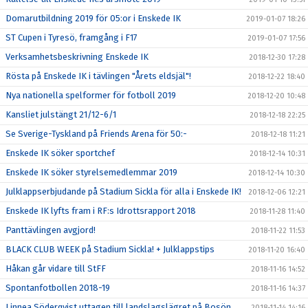
Domarutbildning 2019 för 05:or i Enskede IK
2019-01-07 18:26
ST Cupen i Tyresö, framgång i F17
2019-01-07 17:56
Verksamhetsbeskrivning Enskede IK
2018-12-30 17:28
Rösta på Enskede IK i tävlingen "Årets eldsjäl"!
2018-12-22 18:40
Nya nationella spelformer för fotboll 2019
2018-12-20 10:48
Kansliet julstängt 21/12-6/1
2018-12-18 22:25
Se Sverige-Tyskland på Friends Arena för 50:-
2018-12-18 11:21
Enskede IK söker sportchef
2018-12-14 10:31
Enskede IK söker styrelsemedlemmar 2019
2018-12-14 10:30
Julklappserbjudande på Stadium Sickla för alla i Enskede IK!
2018-12-06 12:21
Enskede IK lyfts fram i RF:s Idrottsrapport 2018
2018-11-28 11:40
Panttävlingen avgjord!
2018-11-22 11:53
BLACK CLUB WEEK på Stadium Sickla! + Julklappstips
2018-11-20 16:40
Håkan går vidare till StFF
2018-11-16 14:52
Spontanfotbollen 2018-19
2018-11-16 14:37
Linnea Söderqvist uttagen till landslagslägret på Bosön
2018-11-14 14:16