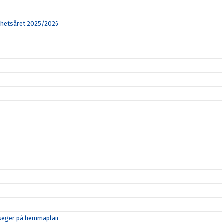
amhetsåret 2025/2026
d seger på hemmaplan