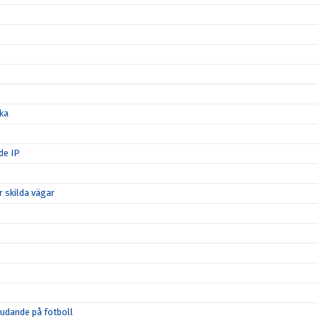
ka
de IP
 skilda vägar
judande på fotboll