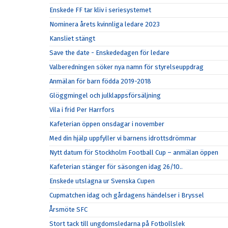
Enskede FF tar kliv i seriesystemet
Nominera årets kvinnliga ledare 2023
Kansliet stängt
Save the date - Enskededagen för ledare
Valberedningen söker nya namn för styrelseuppdrag
Anmälan för barn födda 2019-2018
Glöggmingel och julklappsförsäljning
Vila i frid Per Harrfors
Kafeterian öppen onsdagar i november
Med din hjälp uppfyller vi barnens idrottsdrömmar
Nytt datum för Stockholm Football Cup – anmälan öppen
Kafeterian stänger för säsongen idag 26/10..
Enskede utslagna ur Svenska Cupen
Cupmatchen idag och gårdagens händelser i Bryssel
Årsmöte SFC
Stort tack till ungdomsledarna på Fotbollslek