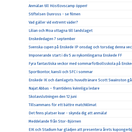
Anmälan till Höstlovscamp öppen!
Stiftelsen Dunross - se filmen
Vad gäller vid extremt väder?
Lilian och Moa uttagna till landslaget
Enskededagen 7 september
Svenska cupen på Enskede IP onsdag och torsdag denna vec
Imponerande start i div 5 av nykomlingarna Enskede FF
Fyra fantastiska veckor med sommarfotbollsskola på Enske
Sportkontor, kansli och SFC i sommar
Enskede IK och damlagets huvudtränare Scott Swainston går
Najat Abbas – framtidens kvinnliga ledare
Skolavslutningen den 12 juni
Tillsammans för ett bättre matchklimat
Det finns platser kvar - skynda dig att anmäla!
Meddelande från Stor-Björnen
EIK och Stadium har glädjen att presentera årets kupongerb