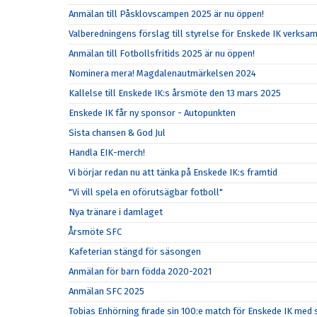
Anmälan till Påsklovscampen 2025 är nu öppen!
Valberedningens förslag till styrelse för Enskede IK verks
Anmälan till Fotbollsfritids 2025 är nu öppen!
Nominera mera! Magdalenautmärkelsen 2024
Kallelse till Enskede IK:s årsmöte den 13 mars 2025
Enskede IK får ny sponsor - Autopunkten
Sista chansen & God Jul
Handla EIK-merch!
Vi börjar redan nu att tänka på Enskede IK:s framtid
"Vi vill spela en oförutsägbar fotboll"
Nya tränare i damlaget
Årsmöte SFC
Kafeterian stängd för säsongen
Anmälan för barn födda 2020-2021
Anmälan SFC 2025
Tobias Enhörning firade sin 100:e match för Enskede IK me