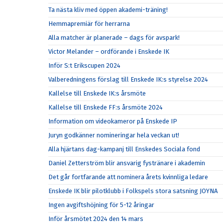
Ta nästa kliv med öppen akademi-träning!
Hemmapremiär för herrarna
Alla matcher är planerade – dags för avspark!
Victor Melander – ordförande i Enskede IK
Inför S:t Erikscupen 2024
Valberedningens förslag till Enskede IK:s styrelse 2024
Kallelse till Enskede IK:s årsmöte
Kallelse till Enskede FF:s årsmöte 2024
Information om videokameror på Enskede IP
Juryn godkänner nomineringar hela veckan ut!
Alla hjärtans dag-kampanj till Enskedes Sociala fond
Daniel Zetterström blir ansvarig fystränare i akademin
Det går fortfarande att nominera årets kvinnliga ledare
Enskede IK blir pilotklubb i Folkspels stora satsning JOYNA
Ingen avgiftshöjning för 5-12 åringar
Inför årsmötet 2024 den 14 mars