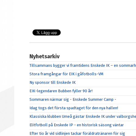
Nyhetsarkiv
Tillsammans bygger vi framtidens Enskede IK – en sommarhä
Stora framgångar för EIK i gåfotbolls-VM
Ny sponsor till Enskede IK
EIK-legendaren Bubben fyller 90 år!
Sommaren närmar sig - Enskede Summer Camp -
Idag togs det första spadtaget för den nya hallen!
Klassiska klubben Umeå gästar Enskede IK under valborgsh
Elitfotboll på Enskede IP - en historisk säsong väntar
Efter tio år vid sidlinjen tackar föräldratränaren för sig