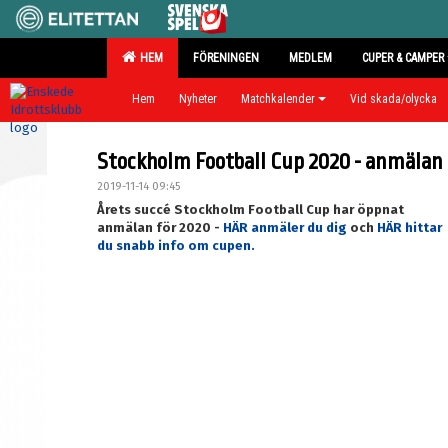
HEM
FÖRENINGEN
MEDLEM
CUPER & CAMPER
Hem
Nyheter
Matchkalender
Vid skada/olycka
Stockholm Football Cup 2020 - anmälan
2019-11-14 09:45
Årets succé
Stockholm Football Cup har öppnat
anmälan för 2020 -
HÄR anmäler du dig
och
HÄR hittar
du snabb info om cupen.