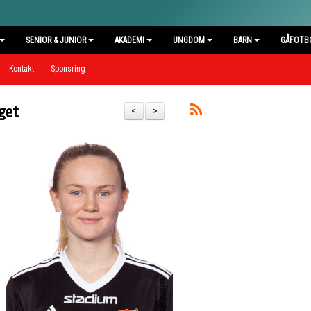
SENIOR & JUNIOR
AKADEMI
UNGDOM
BARN
GÅFOTB
Kontakt
Sponsring
aget
<
>