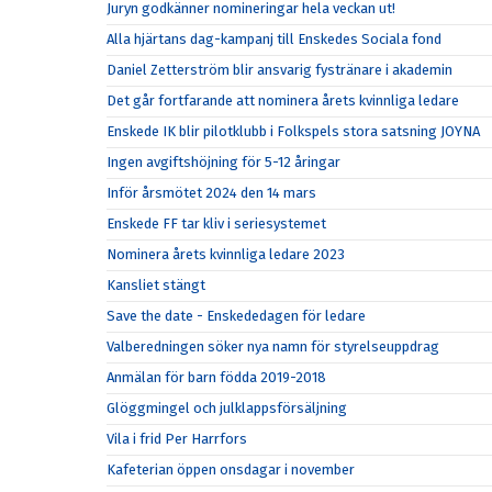
Juryn godkänner nomineringar hela veckan ut!
Alla hjärtans dag-kampanj till Enskedes Sociala fond
Daniel Zetterström blir ansvarig fystränare i akademin
Det går fortfarande att nominera årets kvinnliga ledare
Enskede IK blir pilotklubb i Folkspels stora satsning JOYNA
Ingen avgiftshöjning för 5-12 åringar
Inför årsmötet 2024 den 14 mars
Enskede FF tar kliv i seriesystemet
Nominera årets kvinnliga ledare 2023
Kansliet stängt
Save the date - Enskededagen för ledare
Valberedningen söker nya namn för styrelseuppdrag
Anmälan för barn födda 2019-2018
Glöggmingel och julklappsförsäljning
Vila i frid Per Harrfors
Kafeterian öppen onsdagar i november