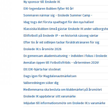
Ny sponsor till Enskede IK
EIK-legendaren Bubben fyller 90 år!
Sommaren närmar sig - Enskede Summer Camp -
Idag togs det första spadtaget för den nya hallen!
Klassiska klubben Umeå gästar Enskede IK under valborgsh
Elitfotboll på Enskede IP - en historisk säsong väntar
Efter tio år vid sidlinjen tackar föräldratränaren för sig
Enskede IK:s årsmöte 2026
En gemensam akademisatsning – individen i fokus i Enskede 
Anmälan öppen till Fotbollsfritids - vårterminen 2026!
Ett EIK-hjärta har slocknat
Dags igen för Magdalenautmärkelsen
Valberedningen söker dig
Medlemmarna ska besluta om klubbmärket på årsmötet
Enskede IK uppdaterar sitt varumärke
Inbjudan till informationsmöte om Enskede IK:s varumärke