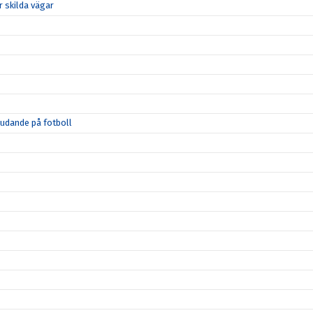
 skilda vägar
judande på fotboll