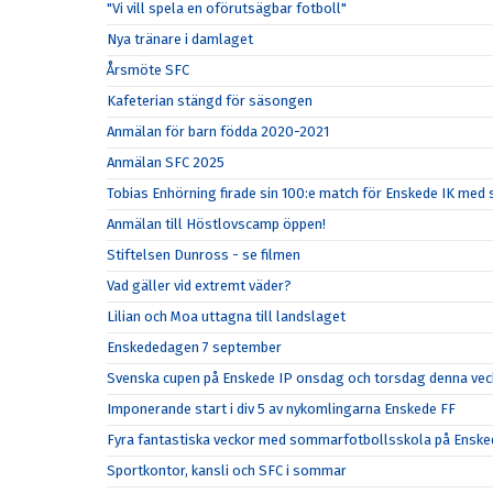
"Vi vill spela en oförutsägbar fotboll"
Nya tränare i damlaget
Årsmöte SFC
Kafeterian stängd för säsongen
Anmälan för barn födda 2020-2021
Anmälan SFC 2025
Tobias Enhörning firade sin 100:e match för Enskede IK me
Anmälan till Höstlovscamp öppen!
Stiftelsen Dunross - se filmen
Vad gäller vid extremt väder?
Lilian och Moa uttagna till landslaget
Enskededagen 7 september
Svenska cupen på Enskede IP onsdag och torsdag denna vec
Imponerande start i div 5 av nykomlingarna Enskede FF
Fyra fantastiska veckor med sommarfotbollsskola på Enske
Sportkontor, kansli och SFC i sommar