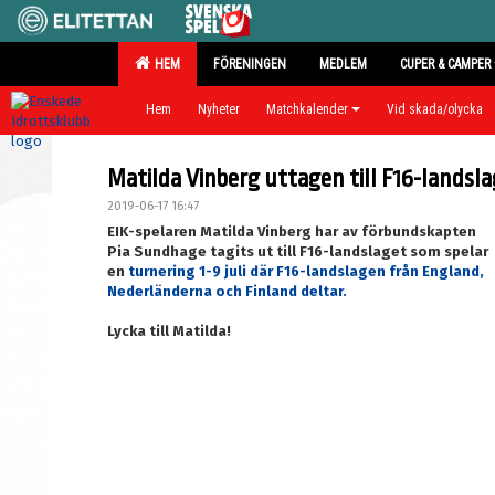
HEM
FÖRENINGEN
MEDLEM
CUPER & CAMPER
Hem
Nyheter
Matchkalender
Vid skada/olycka
Matilda Vinberg uttagen till F16-landsl
2019-06-17 16:47
EIK-spelaren Matilda Vinberg har av förbundskapten
Pia Sundhage tagits ut till F16-landslaget som spelar
en
turnering 1-9 juli där F16-landslagen från England,
Nederländerna och Finland deltar.
Lycka till Matilda!