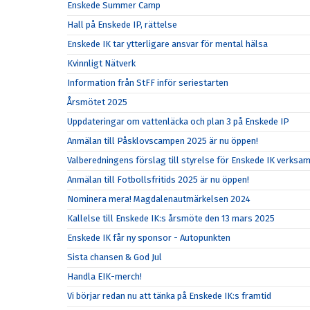
Enskede Summer Camp
Hall på Enskede IP, rättelse
Enskede IK tar ytterligare ansvar för mental hälsa
Kvinnligt Nätverk
Information från StFF inför seriestarten
Årsmötet 2025
Uppdateringar om vattenläcka och plan 3 på Enskede IP
Anmälan till Påsklovscampen 2025 är nu öppen!
Valberedningens förslag till styrelse för Enskede IK verks
Anmälan till Fotbollsfritids 2025 är nu öppen!
Nominera mera! Magdalenautmärkelsen 2024
Kallelse till Enskede IK:s årsmöte den 13 mars 2025
Enskede IK får ny sponsor - Autopunkten
Sista chansen & God Jul
Handla EIK-merch!
Vi börjar redan nu att tänka på Enskede IK:s framtid