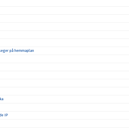
d seger på hemmaplan
ka
de IP