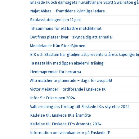
Enskede IK och damlagets huvudtränare Scott Swainston går
Najat Abbas – framtidens kvinnliga ledare
Skolavslutningen den 12 juni
Tillsammans för ett bättre matchklimat
Det finns platser kvar - skynda dig att anmäla!
Meddelande från Stor-Björnen
EIK och Stadium har glädjen att presentera årets kupongerb
Ta nästa kliv med öppen akademi-träning!
Hemmapremiär för herrarna
Alla matcher är planerade – dags för avspark!
Victor Melander – ordförande i Enskede IK
Inför S:t Erikscupen 2024
Valberedningens förslag till Enskede IK:s styrelse 2024
Kallelse till Enskede IK:s årsmöte
Kallelse till Enskede FF:s årsmöte 2024
Information om videokameror på Enskede IP