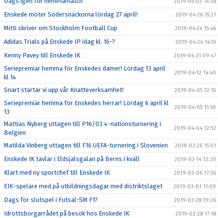
Dags igen för hemmamatch
2019-05-03 14:38
Enskede möter Södersnäckorna lördag 27 april!
2019-04-26 15:27
Mitti skriver om Stockholm Football Cup
2019-04-24 15:46
Adidas Trials på Enskede IP idag kl. 16-?
2019-04-24 14:55
Kenny Pavey till Enskede IK
2019-04-21 09:47
Seriepremiär hemma för Enskedes damer! Lördag 13 april
2019-04-12 14:40
kl 14
Snart startar vi upp vår Knatteverksamhet!
2019-04-05 12:16
Seriepremiär hemma för Enskedes herrar! Lördag 6 april kl
2019-04-05 11:50
13
Mattias Nyberg uttagen till P16/03 4-nationsturnering i
2019-04-04 12:52
Belgien
Matilda Vinberg uttagen till F16 UEFA-turnering i Slovenien
2019-03-26 15:01
Enskede IK tävlar i Eldsjälsgalan på Berns i kväll
2019-03-14 12:20
Klart med ny sportchef till Enskede IK
2019-03-06 17:36
EIK-spelare med på utbildningsdagar med distriktslaget
2019-03-01 11:09
Dags för slutspel i Futsal-SM F17
2019-02-28 19:26
Idrottsborgarrådet på besök hos Enskede IK
2019-02-28 17:18