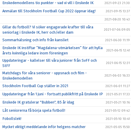
Enskedemodellens tio punkter - vad vi vill i Enskede IK
2021-09-23 21:30
Anmälan till Stockholm Football Cup 2022 öppnar idag!
2021-09-15 13:37
2021-08-20 10:43
Gillar du fotboll? Vi söker engagerade krafter till våra
2021-07-06 09:05
seniorlag i Enskede IK, herr och/eller dam
Sommarhälsning och info från kansliet
2021-06-30 11:19
Enskede IK instiftar ”Magdalena-utmärkelsen” för att hylla
2021-06-15 12:41
årets kvinnliga ledare inom föreningen
Uppdateringar - kallelser till våra juniorer från SvFF och
2021-06-15 12:31
StFF
Matchdags för våra seniorer - uppsnack och film -
2021-06-03 16:33
Enskedemodellen
Stockholm Football Cup ställer in 2021
2021-06-01 11:27
Uppdateringar från 1 juni - fortsatt publikfritt på Enskede IP
2021-05-31 17:33
Enskede IK gratulerar "Bubben", 85 år idag
2021-05-21 10:16
Låt seniorerna få börja spela fotboll!
2021-05-12 09:42
Fobollslek!
2021-05-10 10:41
Mycket viktigt meddelande inför helgens matcher
2021-05-05 15:50