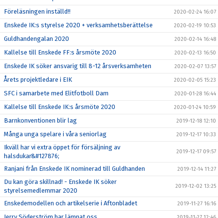
Föreläsningen inställd!!
2020-02-24 16:07
Enskede IK:s styrelse 2020 + verksamhetsberättelse
2020-02-19 10:53
Guldhandengalan 2020
2020-02-14 16:48
Kallelse till Enskede FF:s årsmöte 2020
2020-02-13 16:50
Enskede IK söker ansvarig till 8-12 årsverksamheten
2020-02-07 13:57
Årets projektledare i EIK
2020-02-05 15:23
SFC i samarbete med Elitfotboll Dam
2020-01-28 16:44
Kallelse till Enskede IK:s årsmöte 2020
2020-01-24 10:59
Barnkonventionen blir lag
2019-12-18 12:10
Många unga spelare i våra seniorlag
2019-12-17 10:33
Ikväll har vi extra öppet för försäljning av
2019-12-17 09:57
halsdukar&#127876;
Ranjani från Enskede IK nominerad till Guldhanden
2019-12-14 11:27
Du kan göra skillnad! - Enskede IK söker
2019-12-02 13:25
styrelsemedlemmar 2020
Enskedemodellen och artikelserie i Aftonbladet
2019-11-27 16:16
Jerry Söderström har lämnat oss
2019-11-27 12:46