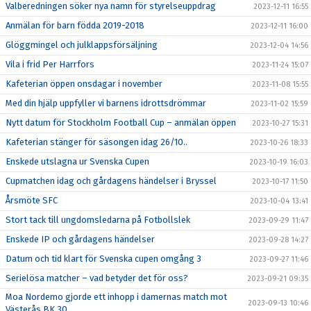
Valberedningen söker nya namn för styrelseuppdrag
2023-12-11 16:55
Anmälan för barn födda 2019-2018
2023-12-11 16:00
Glöggmingel och julklappsförsäljning
2023-12-04 14:56
Vila i frid Per Harrfors
2023-11-24 15:07
Kafeterian öppen onsdagar i november
2023-11-08 15:55
Med din hjälp uppfyller vi barnens idrottsdrömmar
2023-11-02 15:59
Nytt datum för Stockholm Football Cup – anmälan öppen
2023-10-27 15:31
Kafeterian stänger för säsongen idag 26/10..
2023-10-26 18:33
Enskede utslagna ur Svenska Cupen
2023-10-19 16:03
Cupmatchen idag och gårdagens händelser i Bryssel
2023-10-17 11:50
Årsmöte SFC
2023-10-04 13:41
Stort tack till ungdomsledarna på Fotbollslek
2023-09-29 11:47
Enskede IP och gårdagens händelser
2023-09-28 14:27
Datum och tid klart för Svenska cupen omgång 3
2023-09-27 11:46
Serielösa matcher – vad betyder det för oss?
2023-09-21 09:35
Moa Nordemo gjorde ett inhopp i damernas match mot
2023-09-13 10:46
Västerås BK 30