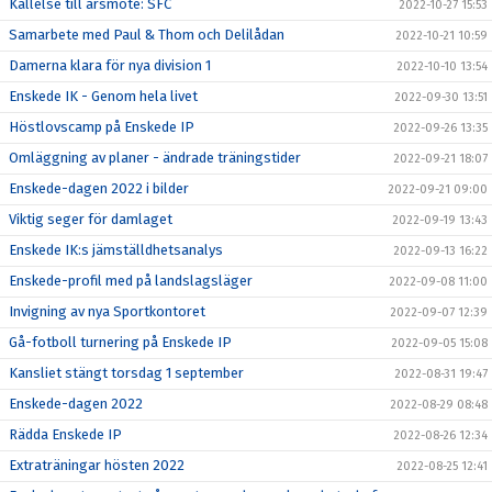
Kallelse till årsmöte: SFC
2022-10-27 15:53
Samarbete med Paul & Thom och Delilådan
2022-10-21 10:59
Damerna klara för nya division 1
2022-10-10 13:54
Enskede IK - Genom hela livet
2022-09-30 13:51
Höstlovscamp på Enskede IP
2022-09-26 13:35
Omläggning av planer - ändrade träningstider
2022-09-21 18:07
Enskede-dagen 2022 i bilder
2022-09-21 09:00
Viktig seger för damlaget
2022-09-19 13:43
Enskede IK:s jämställdhetsanalys
2022-09-13 16:22
Enskede-profil med på landslagsläger
2022-09-08 11:00
Invigning av nya Sportkontoret
2022-09-07 12:39
Gå-fotboll turnering på Enskede IP
2022-09-05 15:08
Kansliet stängt torsdag 1 september
2022-08-31 19:47
Enskede-dagen 2022
2022-08-29 08:48
Rädda Enskede IP
2022-08-26 12:34
Extraträningar hösten 2022
2022-08-25 12:41