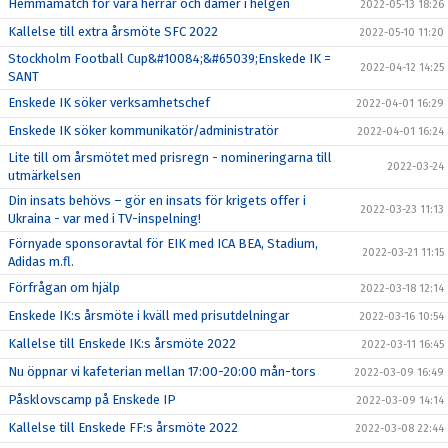
Hemmamatch för våra herrar och damer i helgen
2022-05-13 18:26
Kallelse till extra årsmöte SFC 2022
2022-05-10 11:20
Stockholm Football Cup&#10084;&#65039;Enskede IK =
2022-04-12 14:25
SANT
Enskede IK söker verksamhetschef
2022-04-01 16:29
Enskede IK söker kommunikatör/administratör
2022-04-01 16:24
Lite till om årsmötet med prisregn - nomineringarna till
2022-03-24
utmärkelsen
Din insats behövs – gör en insats för krigets offer i
2022-03-23 11:13
Ukraina - var med i TV-inspelning!
Förnyade sponsoravtal för EIK med ICA BEA, Stadium,
2022-03-21 11:15
Adidas m.fl.
Förfrågan om hjälp
2022-03-18 12:14
Enskede IK:s årsmöte i kväll med prisutdelningar
2022-03-16 10:54
Kallelse till Enskede IK:s årsmöte 2022
2022-03-11 16:45
Nu öppnar vi kafeterian mellan 17:00-20:00 mån-tors
2022-03-09 16:49
Påsklovscamp på Enskede IP
2022-03-09 14:14
Kallelse till Enskede FF:s årsmöte 2022
2022-03-08 22:44