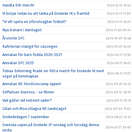
Handla EIK-merch!
2024-12-13 15:42
Vi börjar redan nu att tänka på Enskede IK:s framtid
2024-12-11 11:09
"Vi vill spela en oförutsägbar fotboll"
2024-11-11 16:07
Nya tränare i damlaget
2024-11-05 09:34
Årsmöte SFC
2024-10-29 16:48
Kafeterian stängd för säsongen
2024-10-25 16:30
Anmälan för barn födda 2020-2021
2024-10-17 13:50
Anmälan SFC 2025
2024-10-11 16:01
Tobias Enhörning firade sin 100:e match för Enskede IK med
2024-10-11 11:07
seger på hemmaplan
Anmälan till Höstlovscamp öppen!
2024-09-25 10:25
Stiftelsen Dunross - se filmen
2024-09-12 18:19
Vad gäller vid extremt väder?
2024-09-11 10:15
Lilian och Moa uttagna till landslaget
2024-09-04 11:03
Enskededagen 7 september
2024-08-23 13:12
Svenska cupen på Enskede IP onsdag och torsdag denna
2024-07-27 10:40
vecka