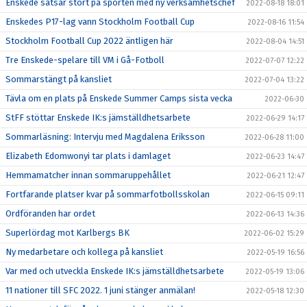
Enskede satsar stort på sporten med ny verksamhetschef
2022-08-18 18:01
Enskedes P17-lag vann Stockholm Football Cup
2022-08-16 11:54
Stockholm Football Cup 2022 äntligen här
2022-08-04 14:51
Tre Enskede-spelare till VM i Gå-Fotboll
2022-07-07 12:22
Sommarstängt på kansliet
2022-07-04 13:22
Tävla om en plats på Enskede Summer Camps sista vecka
2022-06-30
StFF stöttar Enskede IK:s jämställdhetsarbete
2022-06-29 14:17
Sommarläsning: Intervju med Magdalena Eriksson
2022-06-28 11:00
Elizabeth Edomwonyi tar plats i damlaget
2022-06-23 14:47
Hemmamatcher innan sommaruppehållet
2022-06-21 12:47
Fortfarande platser kvar på sommarfotbollsskolan
2022-06-15 09:11
Ordföranden har ordet
2022-06-13 14:36
Superlördag mot Karlbergs BK
2022-06-02 15:29
Ny medarbetare och kollega på kansliet
2022-05-19 16:56
Var med och utveckla Enskede IK:s jämställdhetsarbete
2022-05-19 13:06
11 nationer till SFC 2022. 1 juni stänger anmälan!
2022-05-18 12:30