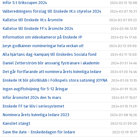
Inför S:t Erikscupen 2024
2024-03-13 10:08
Valberedningens förslag till Enskede IK:s styrelse 2024
2024-03-07 10:31
Kallelse till Enskede IK:s årsmöte
2024-03-07 09:33
Kallelse till Enskede FF:s årsmöte 2024
2024-03-06 12:51
Information om videokameror på Enskede IP
2024-02-14 17:40
Juryn godkänner nomineringar hela veckan ut!
2024-02-13 09:00
Alla hjärtans dag-kampanj till Enskedes Sociala fond
2024-02-11 13:00
Daniel Zetterström blir ansvarig fystränare i akademin
2024-01-31 14:46
Det går fortfarande att nominera årets kvinnliga ledare
2024-01-30 14:46
Enskede IK blir pilotklubb i Folkspels stora satsning JOYNA
2024-01-26 13:55
Ingen avgiftshöjning för 5-12 åringar
2024-01-19 15:26
Inför årsmötet 2024 den 14 mars
2024-01-17 15:07
Enskede FF tar kliv i seriesystemet
2024-01-15 11:29
Nominera årets kvinnliga ledare 2023
2024-01-08 16:26
Kansliet stängt
2023-12-21 09:30
Save the date - Enskededagen för ledare
2023-12-19 15:17