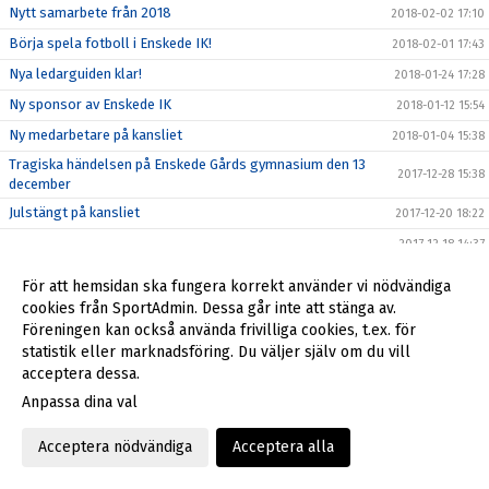
Nytt samarbete från 2018
2018-02-02 17:10
Börja spela fotboll i Enskede IK!
2018-02-01 17:43
Nya ledarguiden klar!
2018-01-24 17:28
Ny sponsor av Enskede IK
2018-01-12 15:54
Ny medarbetare på kansliet
2018-01-04 15:38
Tragiska händelsen på Enskede Gårds gymnasium den 13
2017-12-28 15:38
december
Julstängt på kansliet
2017-12-20 18:22
2017-12-18 14:37
Så blir du en bättre idrottsförälder
2017-12-16 12:18
För att hemsidan ska fungera korrekt använder vi nödvändiga
Enskede IK söker styrelsemedlemmar 2018!
2017-12-07 15:57
cookies från SportAdmin. Dessa går inte att stänga av.
Föreningen kan också använda frivilliga cookies, t.ex. för
Enskede IK - laget i ditt hjärta
2017-11-17 14:57
statistik eller marknadsföring. Du väljer själv om du vill
Ny stödlinje för idrottsledare
2017-11-10 13:57
acceptera dessa.
Enskede IK söker styrelsemedlemmar 2018!
2017-11-10 11:00
Anpassa dina val
Reportage om Enskede IK och Enskedemodellen
2017-11-10 10:58
Acceptera nödvändiga
Acceptera alla
Gatt2Play och Höst5an!
2017-10-30 14:25
Enskede IK vinterpaket
2017-10-17 16:31