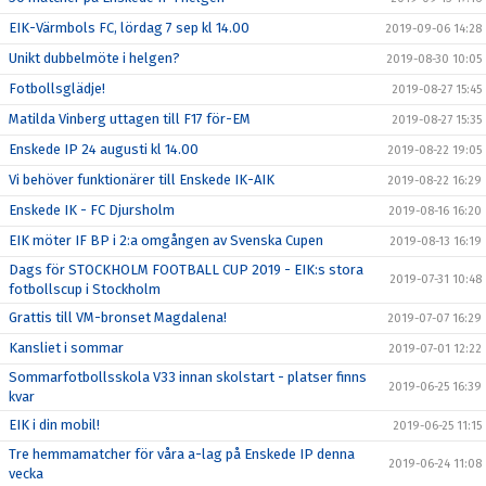
EIK-Värmbols FC, lördag 7 sep kl 14.00
2019-09-06 14:28
Unikt dubbelmöte i helgen?
2019-08-30 10:05
Fotbollsglädje!
2019-08-27 15:45
Matilda Vinberg uttagen till F17 för-EM
2019-08-27 15:35
Enskede IP 24 augusti kl 14.00
2019-08-22 19:05
Vi behöver funktionärer till Enskede IK-AIK
2019-08-22 16:29
Enskede IK - FC Djursholm
2019-08-16 16:20
EIK möter IF BP i 2:a omgången av Svenska Cupen
2019-08-13 16:19
Dags för STOCKHOLM FOOTBALL CUP 2019 - EIK:s stora
2019-07-31 10:48
fotbollscup i Stockholm
Grattis till VM-bronset Magdalena!
2019-07-07 16:29
Kansliet i sommar
2019-07-01 12:22
Sommarfotbollsskola V33 innan skolstart - platser finns
2019-06-25 16:39
kvar
EIK i din mobil!
2019-06-25 11:15
Tre hemmamatcher för våra a-lag på Enskede IP denna
2019-06-24 11:08
vecka