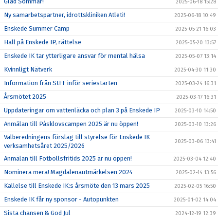
Glad Sommar!
2025-06-18 15:28
Ny samarbetspartner, idrottskliniken Atleti!
2025-06-18 10:49
Enskede Summer Camp
2025-05-21 16:03
Hall på Enskede IP, rättelse
2025-05-20 13:57
Enskede IK tar ytterligare ansvar för mental hälsa
2025-05-07 13:14
Kvinnligt Nätverk
2025-04-30 11:30
Information från StFF inför seriestarten
2025-03-24 16:31
Årsmötet 2025
2025-03-17 16:31
Uppdateringar om vattenläcka och plan 3 på Enskede IP
2025-03-10 14:50
Anmälan till Påsklovscampen 2025 är nu öppen!
2025-03-10 13:26
Valberedningens förslag till styrelse för Enskede IK
2025-03-06 13:41
verksamhetsåret 2025/2026
Anmälan till Fotbollsfritids 2025 är nu öppen!
2025-03-04 12:40
Nominera mera! Magdalenautmärkelsen 2024
2025-02-14 13:56
Kallelse till Enskede IK:s årsmöte den 13 mars 2025
2025-02-05 16:50
Enskede IK får ny sponsor - Autopunkten
2025-01-02 14:04
Sista chansen & God Jul
2024-12-19 12:39