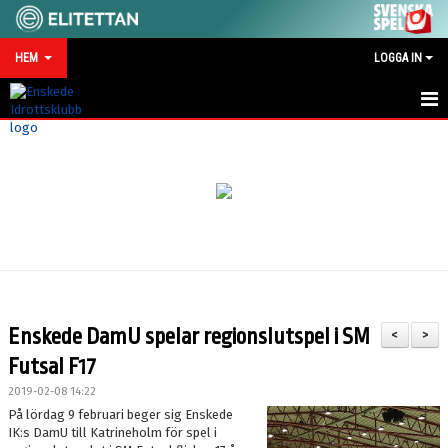
HEM
LOGGA IN
HEM
NYHETER
MATCHKALENDER
VID SKADA/OLYCKA
KONTAKT
Enskede DamU spelar regionslutspel i SM
<
>
SPONSRING
Futsal F17
2019-02-08 14:22
På lördag 9 februari beger sig Enskede
IK:s DamU till Katrineholm för spel i