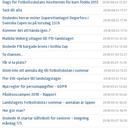
Dags för Fotbollsskolans hösttermin för barn födda 2013
2018-08-24 12:03
Tack till alla
2018-08-24 11:37
Enskedes herrar möter Superettanlaget Degerfors i
2018-08-23 17:16
Svenska Cupen nu på torsdag 23/8
Kommer det att hända igen..?
2018-08-23 17:15
Matilda Vinberg uttagen till F15-landslaget
2018-07-24 13:10
Enskede F16 bärgade brons i Gothia Cup
2018-07-24 13:08
Ta chansen...
2018-07-05 13:21
Får vi ta plats?
2018-05-29 14:10
Glöm inte att anmäla dig till fotbollskolan i sommar
2018-05-25 15:25
Fler EIK-spelare till landslagsläger
2018-05-25 11:42
Nya regler för personuppgifter - GDPR
2018-05-24 14:00
Påsklovscampen 2018 - Rapport
2018-05-15 16:40
Landslagets Fotbollskola i sommar - anmälan är öppen
2018-05-14 18:20
Hur gör man?
2018-05-14 18:19
Enskede IK startar Gåfotboll för seniorer - invigning
2018-05-07 16:38
måndag 7/5