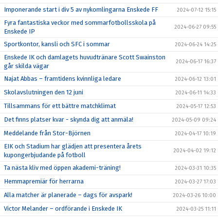
Imponerande start i div 5 av nykomlingarna Enskede FF
2024-07-12 15:15
Fyra fantastiska veckor med sommarfotbollsskola på
2024-06-27 09:55
Enskede IP
Sportkontor, kansli och SFC i sommar
2024-06-24 14:25
Enskede IK och damlagets huvudtränare Scott Swainston
2024-06-17 16:37
går skilda vägar
Najat Abbas – framtidens kvinnliga ledare
2024-06-12 13:01
Skolavslutningen den 12 juni
2024-06-11 14:33
Tillsammans för ett bättre matchklimat
2024-05-17 12:53
Det finns platser kvar - skynda dig att anmäla!
2024-05-09 09:24
Meddelande från Stor-Björnen
2024-04-17 10:19
EIK och Stadium har glädjen att presentera årets
2024-04-02 19:12
kupongerbjudande på fotboll
Ta nästa kliv med öppen akademi-träning!
2024-03-31 10:35
Hemmapremiär för herrarna
2024-03-27 17:03
Alla matcher är planerade – dags för avspark!
2024-03-26 10:00
Victor Melander – ordförande i Enskede IK
2024-03-25 11:11