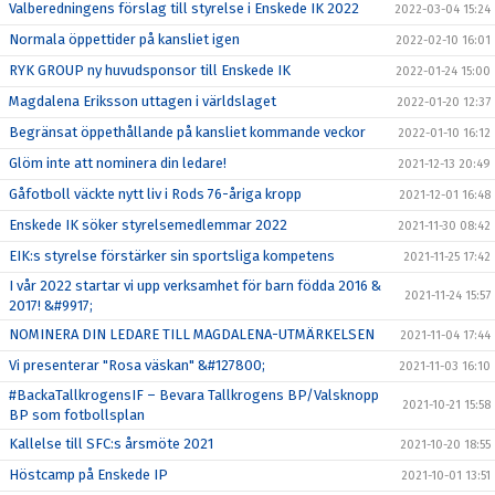
Valberedningens förslag till styrelse i Enskede IK 2022
2022-03-04 15:24
Normala öppettider på kansliet igen
2022-02-10 16:01
RYK GROUP ny huvudsponsor till Enskede IK
2022-01-24 15:00
Magdalena Eriksson uttagen i världslaget
2022-01-20 12:37
Begränsat öppethållande på kansliet kommande veckor
2022-01-10 16:12
Glöm inte att nominera din ledare!
2021-12-13 20:49
Gåfotboll väckte nytt liv i Rods 76-åriga kropp
2021-12-01 16:48
Enskede IK söker styrelsemedlemmar 2022
2021-11-30 08:42
EIK:s styrelse förstärker sin sportsliga kompetens
2021-11-25 17:42
I vår 2022 startar vi upp verksamhet för barn födda 2016 &
2021-11-24 15:57
2017! &#9917;
NOMINERA DIN LEDARE TILL MAGDALENA-UTMÄRKELSEN
2021-11-04 17:44
Vi presenterar "Rosa väskan" &#127800;
2021-11-03 16:10
#BackaTallkrogensIF – Bevara Tallkrogens BP/Valsknopp
2021-10-21 15:58
BP som fotbollsplan
Kallelse till SFC:s årsmöte 2021
2021-10-20 18:55
Höstcamp på Enskede IP
2021-10-01 13:51