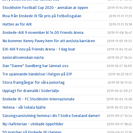
Stockholm Football Cup 2020 - anmälan är öppen
2019-11-14 09:45
Moa från Enskede IK får pris på Fotbollsgalan
2019-11-11 17:31
Hatten av för AIK
2019-11-11 15:18
Enskede-AIK 9 november kl 14.00 Friends Arena
2019-11-08 16:47
Nu kommer Kenny Pavey hem för att avsluta karriären
2019-11-05 19:33
EIK-AIK 9 nov på Friends Arena - 1 dag kvar
2019-11-04 13:43
Juniorallsvenskan nästa
2019-10-27 16:24
Dan "Danne" Sundberg har lämnat oss
2019-10-27 16:09
Tre spännande händelser i helgen på EIP
2019-10-25 15:17
Stora framgångar för våra juniorlag
2019-10-16 17:33
Upplagt för dramatik i Södertälje
2019-10-12 09:27
Enskede IK - FC Stockholm Internazionale
2019-10-04 13:38
Helena - vår lokala hjälte
2019-10-01 20:14
Säsongsavslutning hemma i div 1 Södra Svealand damer!
2019-09-27 15:24
Ny i kafeterian - utökade öppettider
2019-09-17 18:42
50 matcher på Enskede IP i helgen
2019-09-13 17:16