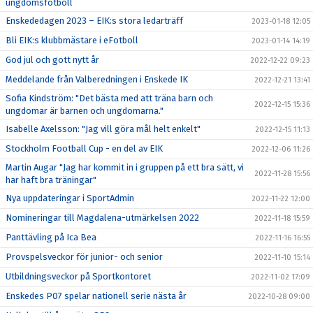
ungdomsfotboll
Enskededagen 2023 – EIK:s stora ledarträff
2023-01-18 12:05
Bli EIK:s klubbmästare i eFotboll
2023-01-14 14:19
God jul och gott nytt år
2022-12-22 09:23
Meddelande från Valberedningen i Enskede IK
2022-12-21 13:41
Sofia Kindström: "Det bästa med att träna barn och
2022-12-15 15:36
ungdomar är barnen och ungdomarna."
Isabelle Axelsson: "Jag vill göra mål helt enkelt"
2022-12-15 11:13
Stockholm Football Cup - en del av EIK
2022-12-06 11:26
Martin Augar "Jag har kommit in i gruppen på ett bra sätt, vi
2022-11-28 15:56
har haft bra träningar"
Nya uppdateringar i SportAdmin
2022-11-22 12:00
Nomineringar till Magdalena-utmärkelsen 2022
2022-11-18 15:59
Panttävling på Ica Bea
2022-11-16 16:55
Provspelsveckor för junior- och senior
2022-11-10 15:14
Utbildningsveckor på Sportkontoret
2022-11-02 17:09
Enskedes P07 spelar nationell serie nästa år
2022-10-28 09:00