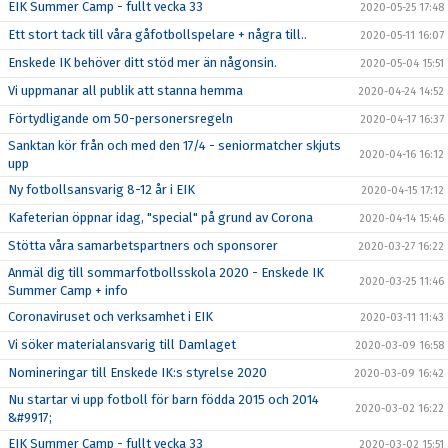
EIK Summer Camp - fullt vecka 33
2020-05-25 17:48
Ett stort tack till våra gåfotbollspelare + några till..
2020-05-11 16:07
Enskede IK behöver ditt stöd mer än någonsin.
2020-05-04 15:51
Vi uppmanar all publik att stanna hemma
2020-04-24 14:52
Förtydligande om 50-personersregeln
2020-04-17 16:37
Sanktan kör från och med den 17/4 - seniormatcher skjuts
2020-04-16 16:12
upp
Ny fotbollsansvarig 8-12 år i EIK
2020-04-15 17:12
Kafeterian öppnar idag, "special" på grund av Corona
2020-04-14 15:46
Stötta våra samarbetspartners och sponsorer
2020-03-27 16:22
Anmäl dig till sommarfotbollsskola 2020 - Enskede IK
2020-03-25 11:46
Summer Camp + info
Coronaviruset och verksamhet i EIK
2020-03-11 11:43
Vi söker materialansvarig till Damlaget
2020-03-09 16:58
Nomineringar till Enskede IK:s styrelse 2020
2020-03-09 16:42
Nu startar vi upp fotboll för barn födda 2015 och 2014
2020-03-02 16:22
&#9917;
EIK Summer Camp - fullt vecka 33
2020-03-02 15:51