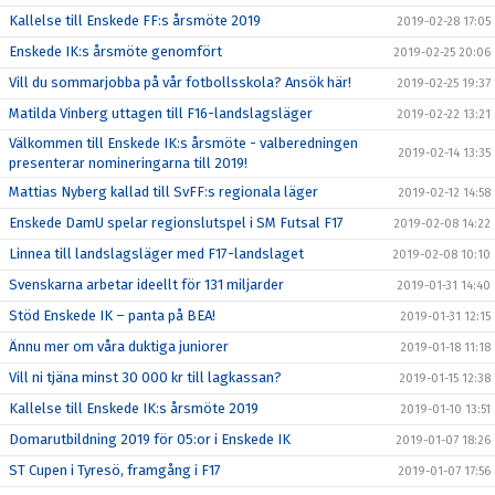
Kallelse till Enskede FF:s årsmöte 2019
2019-02-28 17:05
Enskede IK:s årsmöte genomfört
2019-02-25 20:06
Vill du sommarjobba på vår fotbollsskola? Ansök här!
2019-02-25 19:37
Matilda Vinberg uttagen till F16-landslagsläger
2019-02-22 13:21
Välkommen till Enskede IK:s årsmöte - valberedningen
2019-02-14 13:35
presenterar nomineringarna till 2019!
Mattias Nyberg kallad till SvFF:s regionala läger
2019-02-12 14:58
Enskede DamU spelar regionslutspel i SM Futsal F17
2019-02-08 14:22
Linnea till landslagsläger med F17-landslaget
2019-02-08 10:10
Svenskarna arbetar ideellt för 131 miljarder
2019-01-31 14:40
Stöd Enskede IK – panta på BEA!
2019-01-31 12:15
Ännu mer om våra duktiga juniorer
2019-01-18 11:18
Vill ni tjäna minst 30 000 kr till lagkassan?
2019-01-15 12:38
Kallelse till Enskede IK:s årsmöte 2019
2019-01-10 13:51
Domarutbildning 2019 för 05:or i Enskede IK
2019-01-07 18:26
ST Cupen i Tyresö, framgång i F17
2019-01-07 17:56