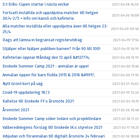
S:t Eriks-Cupen startar i nästa vecka!
2021-04-28 16:30
Fortsatt inställda och uppskjutna matcher till helgen
2021-04-26 16:08
30/4-2/5 + info om kansli och kafeteria
Alla matcher inställda eller uppskjutna även till helgen 23-
2021-04-20 09:46
25/4
Dags att lämna in begränsat registerutdrag
2021-04-19 17:54
Stjälper eller hjälper publiken barnen? Från 90 till 100!
2021-04-15 16:19
Kafeterian öppnar Måndag den 12 april &#127774;
2021-04-08 15:19
Enskede Summer Camp 2021 - anmälan är uppe!
2021-04-06 15:56
Anmälan öppen för barn födda 2015 & 2016 &#9917;
2021-04-06 11:10
Nytt Grönt kort på väg
2021-03-31 14:02
Covid-19 uppdatering 18/3
2021-03-19 13:26
Kallelse till Enskede FF:s årsmöte 2021
2021-03-04 10:51
Årsmötet 2021
2021-02-26 16:48
Enskede Summer Camp söker ledare och projektledare
2021-02-18 17:23
Valberedningens förslag till Enskede IK:s styrelse 2021
2021-02-17 16:25
Inbjudan och föranmälan till digitalt årsmöte 24 februari
2021-02-16 18:08