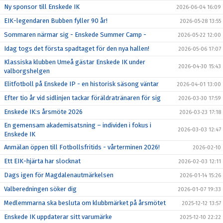
Ny sponsor till Enskede IK
2026-06-04 16:09
EIK-legendaren Bubben fyller 90 år!
2026-05-28 13:55
Sommaren närmar sig - Enskede Summer Camp -
2026-05-22 12:00
Idag togs det första spadtaget för den nya hallen!
2026-05-06 17:07
Klassiska klubben Umeå gästar Enskede IK under
2026-04-30 15:43
valborgshelgen
Elitfotboll på Enskede IP - en historisk säsong väntar
2026-04-01 13:00
Efter tio år vid sidlinjen tackar föräldratränaren för sig
2026-03-30 17:59
Enskede IK:s årsmöte 2026
2026-03-23 17:18
En gemensam akademisatsning – individen i fokus i
2026-03-03 12:47
Enskede IK
Anmälan öppen till Fotbollsfritids - vårterminen 2026!
2026-02-10
Ett EIK-hjärta har slocknat
2026-02-03 12:11
Dags igen för Magdalenautmärkelsen
2026-01-14 15:26
Valberedningen söker dig
2026-01-07 19:33
Medlemmarna ska besluta om klubbmärket på årsmötet
2025-12-12 13:57
Enskede IK uppdaterar sitt varumärke
2025-12-10 22:22