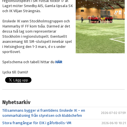
regionslutspelet i SM Futsal flickor 17 år.
Laget möter Smedby AIS, Gamla Upsala SK
och IK Viljan Strängnäs.
Enskede IK vann Stockholmsgruppen och
Hammarby IF FF kom tvåa. Därmed är det
dessa två lag som representerar
Stockholm i regionslutspelt. Eventuellt
avancemang till SM-slutspelt innebär spel
i Helsingborg den 1-3 mars, d v s under
sportlovet.
Spelschema och tabell hittar du
HÄR
Lycka till DamU!
Nyhetsarkiv
Tillsammans bygger vi framtidens Enskede IK – en
2026-07-02 07:59
sommarhälsning från styrelsen och klubbchefen
Stora framgångar för EIK i gåfotbolls-VM
2026-06-10 10:21