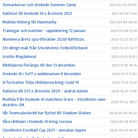
Domarkurser och Enskede Summer Camp
2021-02-01 19:00
Kallelse till Enskede IK:s årsmöte 2021
2021-01-29 11:41
Matilda Vinberg till Hammarby
2021-01-09 00:55
Träningar och matcher - uppdatering 12 januari
2021-01-08 12:38
Nominera årets sportförälder 2020! &#10024;
2020-12-23 10:37
Ett viktigt mail från Stockholms Fotbollförbund
2020-12-01 14:17
Grattis Magdalena!
2020-11-25 10:01
Riktlinjerna förlängs till den 13 december
2020-11-19 16:14
Enskede IK i SvFF:s webbinarium 9 december
2020-11-17 17:02
Vi fortsätter följa riktlinjerna kring Covid 19
2020-11-12 13:41
Kallelse till SFC:s årsmöte 2020 - ändrat datum
2020-10-27 11:50
Matilda från Enskede IK matchens lirare - Stockholm vann
2020-10-22 18:37
distrikts-SM
Vår Teamsalesbutik har flyttat till Stadium Globen
2020-10-09 10:42
Våra riktlinjer i Enskede IK kring Corona
2020-09-28 15:07
Stockholm Football Cup 2021 - anmälan öppen
2020-09-23 16:19