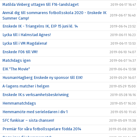
Matilda Vinberg uttagen till F16-landslaget
2019-06-17 16:47
Anmäl dig till sommarens fotbollsskola 2020 - Enskede IK
2019-06-17 16:40
Summer Camp!
Enskede IK - Triangelns IK, EIP 15 juni kl. 14
2019-06-14 23:52
Lycka till i Halmstad Agnes!
2019-06-11 16:23
Lycka till i VM Magdalena!
2019-06-11 13:53
Enskede F06 till VM!
2019-06-10 14:07
Matchdags igen
2019-06-07 14:37
EIK "The Movie"
2019-06-04 13:58
HusmanHagberg Enskede ny sponsor till EIK!
2019-05-29 16:07
A-lagens matcher i helgen
2019-05-29 15:00
Enskede IK:s verksamhetsbeskrivning
2019-05-28 16:16
Hemmamatchdags
2019-05-17 16:30
Hemmamöte med serieledaren i div 1
2019-05-10 11:45
SFC funkisar – sista chansen!
2019-05-09 11:38
Premiär för våra fotbollsspelare födda 2014
2019-05-08 20:28