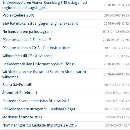
Enskedespelaren Vilmer Rönnberg P18 uttagen till
2018-05-04 14:43
regionala landslagslägret
Projektledare 2018
2018-05-03 14:35
BEA ICA utökar sitt engagemang i Enskede IK
2018-04-05 12:22
Nu finns vi även på Instagram!!
2018-04-03 09:30
Påsklovscamp på Enskede IP
2018-04-03 09:26
Påsklovscampen 2018 - fler instruktörer
2018-03-19 19:45
Välkommen till Påsklovscamp
2018-03-19 12:45
Enskedemodellen i informationskväll för P03
2018-03-15 09:43
Vår klubbshop har flyttat till Stadium Sickla, varmt
2018-03-08 17:10
välkomna!
Spela Gå-Fotboll!
2018-02-26 13:05
Årsmötet 21 februari
2018-02-22 17:55
Enskede IK verksamhetsberättelse 2017
2018-02-17 11:42
Enskedespelare uttagen till landslagsläger
2018-02-16 16:10
Motioner årsmöte 2018
2018-02-15 13:35
Nomineringar till Enskede IK:s styrelse 2018
2018-02-13 16:57