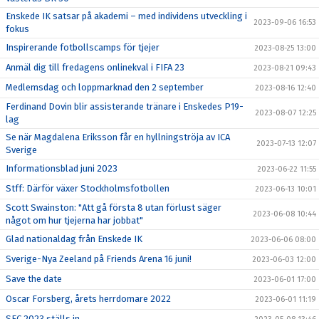
Enskede IK satsar på akademi – med individens utveckling i
2023-09-06 16:53
fokus
Inspirerande fotbollscamps för tjejer
2023-08-25 13:00
Anmäl dig till fredagens onlinekval i FIFA 23
2023-08-21 09:43
Medlemsdag och loppmarknad den 2 september
2023-08-16 12:40
Ferdinand Dovin blir assisterande tränare i Enskedes P19-
2023-08-07 12:25
lag
Se när Magdalena Eriksson får en hyllningströja av ICA
2023-07-13 12:07
Sverige
Informationsblad juni 2023
2023-06-22 11:55
Stff: Därför växer Stockholmsfotbollen
2023-06-13 10:01
Scott Swainston: "Att gå första 8 utan förlust säger
2023-06-08 10:44
något om hur tjejerna har jobbat"
Glad nationaldag från Enskede IK
2023-06-06 08:00
Sverige-Nya Zeeland på Friends Arena 16 juni!
2023-06-03 12:00
Save the date
2023-06-01 17:00
Oscar Forsberg, årets herrdomare 2022
2023-06-01 11:19
SFC 2023 ställs in