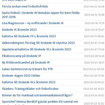
2023-05-08 13:46
Första veckan med Fotbollsfritids
2023-04-22 10:28
Spela fotboll i Enskede IK! Anmälan öppen för barn födda
2023-04-12 13:38
2017-2018
Lina Magnusson – ny ordförande i Enskede IK
2023-03-16 17:25
Enskede IK årsmöte 2023
2023-03-15 15:07
Kallelse till Enskede FF:s årsmöte 2023
2023-03-11 08:43
Valberedningens förslag till Enskede IK styrelse 2023
2023-03-07 11:46
Uppdaterad kallelse till Enskede IK:s årsmöte 2023
2023-03-07 11:36
Påsklovscamp på Enskede IP
2023-02-28 14:45
Ny fritidsverksamhet på Enskede IP
2023-02-23 18:31
Lukas Gummesson ny tränare för P19
2023-02-22 09:30
Enskede-dagen 2023 i bilder
2023-02-20 17:30
Kallelse till Enskede IK:s årsmöte 2023
2023-02-15 09:22
Skänkes: Träningskläder och fotbollsskor
2023-02-06 16:02
Brinner du för marknad och kommunikationsfrågor?
2023-01-24 16:42
Sportchef Helena Nordlöf gästar podden Ett samtal om
2023-01-23 12:02