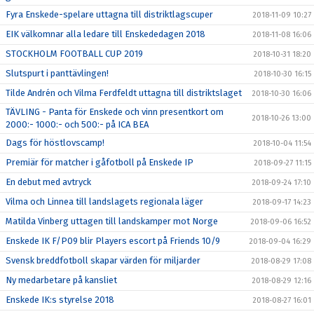
Fyra Enskede-spelare uttagna till distriktlagscuper
2018-11-09 10:27
EIK välkomnar alla ledare till Enskededagen 2018
2018-11-08 16:06
STOCKHOLM FOOTBALL CUP 2019
2018-10-31 18:20
Slutspurt i panttävlingen!
2018-10-30 16:15
Tilde Andrén och Vilma Ferdfeldt uttagna till distriktslaget
2018-10-30 16:06
TÄVLING - Panta för Enskede och vinn presentkort om
2018-10-26 13:00
2000:- 1000:- och 500:- på ICA BEA
Dags för höstlovscamp!
2018-10-04 11:54
Premiär för matcher i gåfotboll på Enskede IP
2018-09-27 11:15
En debut med avtryck
2018-09-24 17:10
Vilma och Linnea till landslagets regionala läger
2018-09-17 14:23
Matilda Vinberg uttagen till landskamper mot Norge
2018-09-06 16:52
Enskede IK F/P09 blir Players escort på Friends 10/9
2018-09-04 16:29
Svensk breddfotboll skapar värden för miljarder
2018-08-29 17:08
Ny medarbetare på kansliet
2018-08-29 12:16
Enskede IK:s styrelse 2018
2018-08-27 16:01