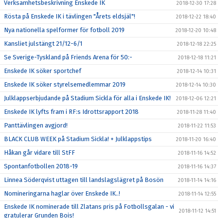
Verksamhetsbeskrivning Enskede IK
2018-12-30 17:28
Rösta på Enskede IK i tävlingen "Årets eldsjäl"!
2018-12-22 18:40
Nya nationella spelformer för fotboll 2019
2018-12-20 10:48
Kansliet julstängt 21/12-6/1
2018-12-18 22:25
Se Sverige-Tyskland på Friends Arena för 50:-
2018-12-18 11:21
Enskede IK söker sportchef
2018-12-14 10:31
Enskede IK söker styrelsemedlemmar 2019
2018-12-14 10:30
Julklappserbjudande på Stadium Sickla för alla i Enskede IK!
2018-12-06 12:21
Enskede IK lyfts fram i RF:s Idrottsrapport 2018
2018-11-28 11:40
Panttävlingen avgjord!
2018-11-22 11:53
BLACK CLUB WEEK på Stadium Sickla! + Julklappstips
2018-11-20 16:40
Håkan går vidare till StFF
2018-11-16 14:52
Spontanfotbollen 2018-19
2018-11-16 14:37
Linnea Söderqvist uttagen till landslagslägret på Bosön
2018-11-14 14:16
Nomineringarna haglar över Enskede IK..!
2018-11-14 12:55
Enskede IK nominerade till Zlatans pris på Fotbollsgalan - vi
2018-11-12 14:51
gratulerar Grunden Bois!