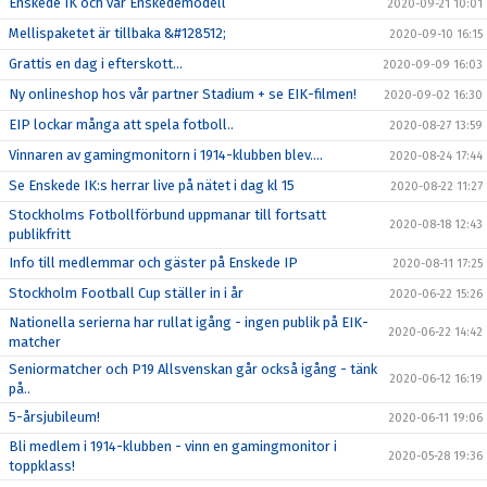
Enskede IK och vår Enskedemodell
2020-09-21 10:01
Mellispaketet är tillbaka &#128512;
2020-09-10 16:15
Grattis en dag i efterskott...
2020-09-09 16:03
Ny onlineshop hos vår partner Stadium + se EIK-filmen!
2020-09-02 16:30
EIP lockar många att spela fotboll..
2020-08-27 13:59
Vinnaren av gamingmonitorn i 1914-klubben blev....
2020-08-24 17:44
Se Enskede IK:s herrar live på nätet i dag kl 15
2020-08-22 11:27
Stockholms Fotbollförbund uppmanar till fortsatt
2020-08-18 12:43
publikfritt
Info till medlemmar och gäster på Enskede IP
2020-08-11 17:25
Stockholm Football Cup ställer in i år
2020-06-22 15:26
Nationella serierna har rullat igång - ingen publik på EIK-
2020-06-22 14:42
matcher
Seniormatcher och P19 Allsvenskan går också igång - tänk
2020-06-12 16:19
på..
5-årsjubileum!
2020-06-11 19:06
Bli medlem i 1914-klubben - vinn en gamingmonitor i
2020-05-28 19:36
toppklass!