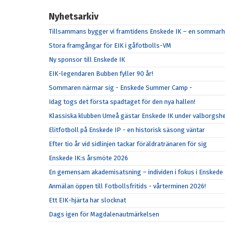
Nyhetsarkiv
Tillsammans bygger vi framtidens Enskede IK – en sommarhä
Stora framgångar för EIK i gåfotbolls-VM
Ny sponsor till Enskede IK
EIK-legendaren Bubben fyller 90 år!
Sommaren närmar sig - Enskede Summer Camp -
Idag togs det första spadtaget för den nya hallen!
Klassiska klubben Umeå gästar Enskede IK under valborgsh
Elitfotboll på Enskede IP - en historisk säsong väntar
Efter tio år vid sidlinjen tackar föräldratränaren för sig
Enskede IK:s årsmöte 2026
En gemensam akademisatsning – individen i fokus i Enskede 
Anmälan öppen till Fotbollsfritids - vårterminen 2026!
Ett EIK-hjärta har slocknat
Dags igen för Magdalenautmärkelsen