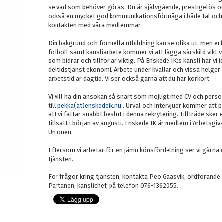
se vad som behöver göras. Du är självgående, prestigelös 
också en mycket god kommunikationsförmåga i både tal och skri
kontakten med våra medlemmar.
Din bakgrund och formella utbildning kan se olika ut, men erf
fotboll samt kansliarbete kommer vi att lägga särskild vikt v
som bidrar och tillför är viktig. På Enskede IK:s kansli har vi
deltidstjänst ekonomi. Arbete under kvällar och vissa helge
arbetstid är dagtid. Vi ser också gärna att du har körkort.
Vi vill ha din ansökan så snart som möjligt med CV och perso
till
pekka(at)enskedeik.nu
. Urval och intervjuer kommer att 
att vi fattar snabbt beslut i denna rekrytering. Tillträde sker 
tillsatt i början av augusti. Enskede IK är medlem i Arbetsgi
Unionen.
Eftersom vi arbetar för en jämn könsfördelning ser vi gärna 
tjänsten.
För frågor kring tjänsten, kontakta Peo Gaasvik, ordförande 
Partanen, kanslichef, på telefon 076-1362055.