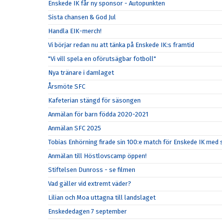
Enskede IK får ny sponsor - Autopunkten
Sista chansen & God Jul
Handla EIK-merch!
Vi börjar redan nu att tänka på Enskede IK:s framtid
"Vi vill spela en oförutsägbar fotboll"
Nya tränare i damlaget
Årsmöte SFC
Kafeterian stängd för säsongen
Anmälan för barn födda 2020-2021
Anmälan SFC 2025
Tobias Enhörning firade sin 100:e match för Enskede IK me
Anmälan till Höstlovscamp öppen!
Stiftelsen Dunross - se filmen
Vad gäller vid extremt väder?
Lilian och Moa uttagna till landslaget
Enskededagen 7 september