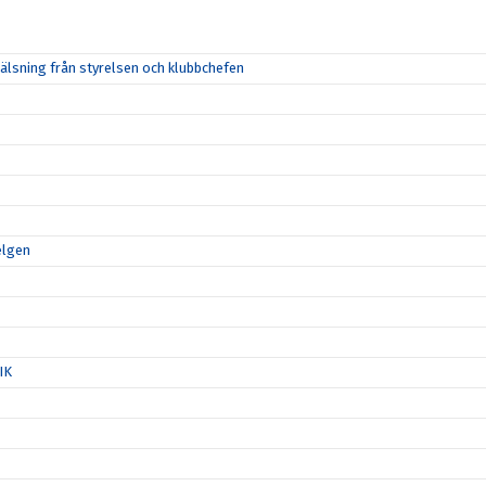
lsning från styrelsen och klubbchefen
elgen
IK