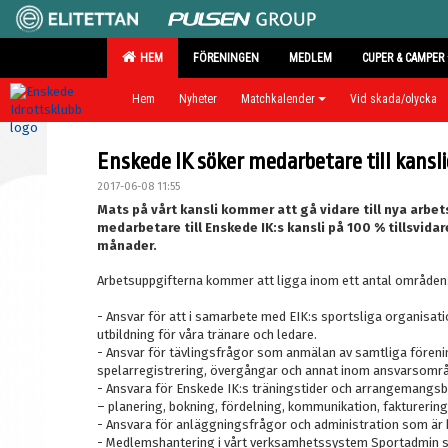
HEM
FÖRENINGEN
MEDLEM
CUPER & CAMPER
Hem
Nyheter
Matchkalender
Vid skada/olycka
Enskede IK söker medarbetare till kansli
2017-06-08 11:55
Mats på vårt kansli kommer att gå vidare till nya arbet
medarbetare till Enskede IK:s kansli på 100 % tillsvid
månader.
Arbetsuppgifterna kommer att ligga inom ett antal områden
- Ansvar för att i samarbete med EIK:s sportsliga organisat
utbildning för våra tränare och ledare.
- Ansvar för tävlingsfrågor som anmälan av samtliga förenin
spelarregistrering, övergångar och annat inom ansvarsområ
- Ansvara för Enskede IK:s träningstider och arrangemangsb
– planering, bokning, fördelning, kommunikation, fakturerin
- Ansvara för anläggningsfrågor och administration som är 
- Medlemshantering i vårt verksamhetssystem Sportadmin sa