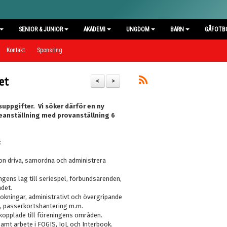
SENIOR & JUNIOR
AKADEMI
UNGDOM
BARN
GÅFOTB
Kontakt
Sponsring
et
<
>
suppgifter. Vi söker därför en ny
areanställning med provanställning 6
:
ion driva, samordna och administrera
gens lag till seriespel, förbundsärenden,
det.
okningar, administrativt och övergripande
g, passerkortshantering m.m.
kopplade till föreningens områden.
mt arbete i FOGIS, IoL och Interbook.