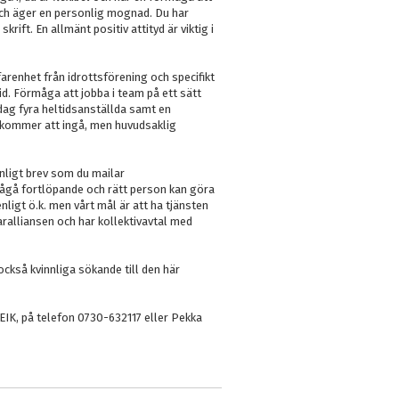
och äger en personlig mognad. Du har
ft. En allmänt positiv attityd är viktig i
arenhet från idrottsförening och specifikt
id. Förmåga att jobba i team på ett sätt
 idag fyra heltidsanställda samt en
r kommer att ingå, men huvudsaklig
nligt brev som du mailar
pågå fortlöpande och rätt person kan göra
enligt ö.k. men vårt mål är att ha tjänsten
varalliansen och har kollektivavtal med
också kvinnliga sökande till den här
EIK, på telefon 0730-632117 eller Pekka