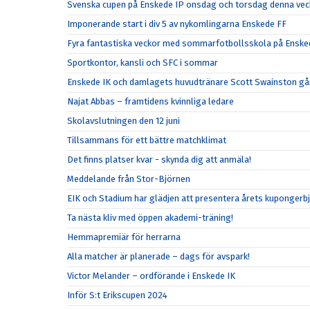
Svenska cupen på Enskede IP onsdag och torsdag denna vec
Imponerande start i div 5 av nykomlingarna Enskede FF
Fyra fantastiska veckor med sommarfotbollsskola på Enske
Sportkontor, kansli och SFC i sommar
Enskede IK och damlagets huvudtränare Scott Swainston går
Najat Abbas – framtidens kvinnliga ledare
Skolavslutningen den 12 juni
Tillsammans för ett bättre matchklimat
Det finns platser kvar - skynda dig att anmäla!
Meddelande från Stor-Björnen
EIK och Stadium har glädjen att presentera årets kupongerb
Ta nästa kliv med öppen akademi-träning!
Hemmapremiär för herrarna
Alla matcher är planerade – dags för avspark!
Victor Melander – ordförande i Enskede IK
Inför S:t Erikscupen 2024