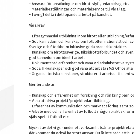
- Ansvara för ansökningar om Idrottslyft, ledarbidrag etc.
- Materialbeställningar och materialservice till våra lag.
- I övrigt delta i det löpande arbetet på kansliet.
Våra krav:
- Eftergymnasial utbildning inom idrott eller utbildning/erf
- God kännedom och kunskap om fotbollen nationellt och även
Sverige och Stockholm inklusive goda branschkontakter.
- Kunskap om Idrottssverige, Riksidrottsförbundet och sven
god kännedom om ideellt arbete.
- Dokumenterad erfarenhet och vana vid administrativa syst
- Goda IT-kunskaper och god vana att arbeta i MS Office alla 
- Organisatoriska kunskaper, strukturerat arbetssätt samt v
Meriterande är:
- Kunskap och erfarenhet om forskning och rön kring barn 
- Vana att driva projekt/projektledarutbildning.
- Erfarenhet av kommunikation och marknadsföring samt soc
- Arbete med och erfarenhet av fotboll i någon praktisk form
själv spelat fotboll etc.
Mycket av det vi gör under ett verksamhetsår är projektrelat
där kommer du också ha stort ansvar. Du är inte rädd att hugg