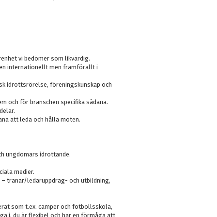
arenhet vi bedömer som likvärdig.
 internationellt men framförallt i
sk idrottsrörelse, föreningskunskap och
em och för branschen specifika sådana.
delar.
ana att leda och hålla möten.
och ungdomars idrottande.
iala medier.
 – tränar/ledaruppdrag- och utbildning,
erat som t.ex. camper och fotbollsskola,
a i, du är flexibel och har en förmåga att