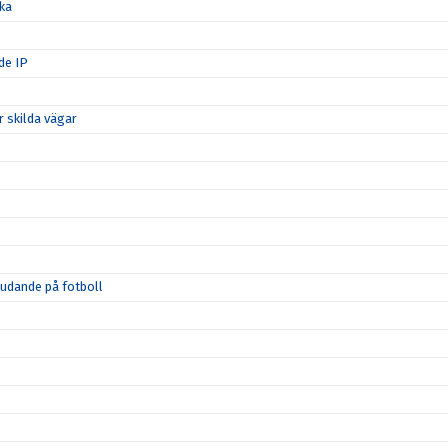
ka
de IP
 skilda vägar
judande på fotboll