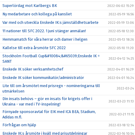
Superlördag mot Karlbergs BK
2022-06-02 15:29
Ny medarbetare och kollega på kansliet
2022-05-19 16:56
Var med och utveckla Enskede IK:s jämställdhetsarbete
2022-05-19 13:06
11 nationer till SFC 2022. 1 juni stänger anmälan!
2022-05-18 12:30
Hemmamatch för våra herrar och damer i helgen
2022-05-13 18:26
Kallelse till extra årsmöte SFC 2022
2022-05-10 11:20
Stockholm Football Cup&#10084;&#65039;Enskede IK =
2022-04-12 14:25
SANT
Enskede IK söker verksamhetschef
2022-04-01 16:29
Enskede IK söker kommunikatör/administratör
2022-04-01 16:24
Lite till om årsmötet med prisregn - nomineringarna till
2022-03-24
utmärkelsen
Din insats behövs – gör en insats för krigets offer i
2022-03-23 11:13
Ukraina - var med i TV-inspelning!
Förnyade sponsoravtal för EIK med ICA BEA, Stadium,
2022-03-21 11:15
Adidas m.fl.
Förfrågan om hjälp
2022-03-18 12:14
Enskede IK:s årsmöte i kväll med prisutdelningar
2022-03-16 10:54