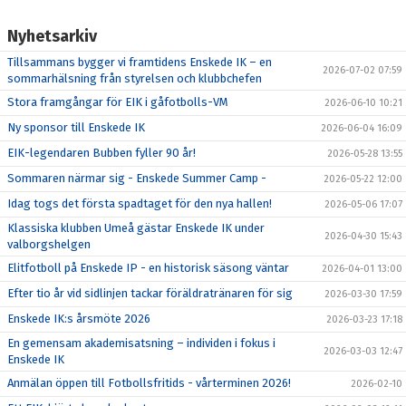
Nyhetsarkiv
Tillsammans bygger vi framtidens Enskede IK – en
2026-07-02 07:59
sommarhälsning från styrelsen och klubbchefen
Stora framgångar för EIK i gåfotbolls-VM
2026-06-10 10:21
Ny sponsor till Enskede IK
2026-06-04 16:09
EIK-legendaren Bubben fyller 90 år!
2026-05-28 13:55
Sommaren närmar sig - Enskede Summer Camp -
2026-05-22 12:00
Idag togs det första spadtaget för den nya hallen!
2026-05-06 17:07
Klassiska klubben Umeå gästar Enskede IK under
2026-04-30 15:43
valborgshelgen
Elitfotboll på Enskede IP - en historisk säsong väntar
2026-04-01 13:00
Efter tio år vid sidlinjen tackar föräldratränaren för sig
2026-03-30 17:59
Enskede IK:s årsmöte 2026
2026-03-23 17:18
En gemensam akademisatsning – individen i fokus i
2026-03-03 12:47
Enskede IK
Anmälan öppen till Fotbollsfritids - vårterminen 2026!
2026-02-10