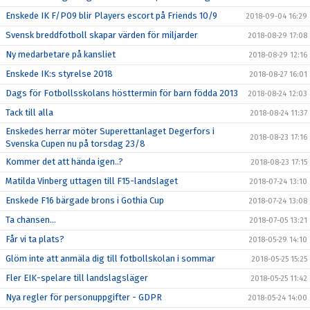
Enskede IK F/P09 blir Players escort på Friends 10/9
2018-09-04 16:29
Svensk breddfotboll skapar värden för miljarder
2018-08-29 17:08
Ny medarbetare på kansliet
2018-08-29 12:16
Enskede IK:s styrelse 2018
2018-08-27 16:01
Dags för Fotbollsskolans hösttermin för barn födda 2013
2018-08-24 12:03
Tack till alla
2018-08-24 11:37
Enskedes herrar möter Superettanlaget Degerfors i
2018-08-23 17:16
Svenska Cupen nu på torsdag 23/8
Kommer det att hända igen..?
2018-08-23 17:15
Matilda Vinberg uttagen till F15-landslaget
2018-07-24 13:10
Enskede F16 bärgade brons i Gothia Cup
2018-07-24 13:08
Ta chansen...
2018-07-05 13:21
Får vi ta plats?
2018-05-29 14:10
Glöm inte att anmäla dig till fotbollskolan i sommar
2018-05-25 15:25
Fler EIK-spelare till landslagsläger
2018-05-25 11:42
Nya regler för personuppgifter - GDPR
2018-05-24 14:00