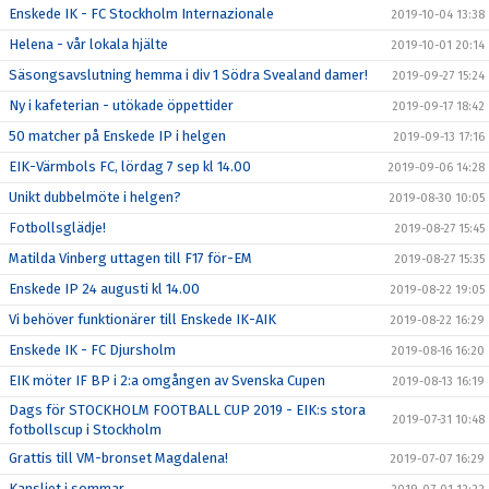
Enskede IK - FC Stockholm Internazionale
2019-10-04 13:38
Helena - vår lokala hjälte
2019-10-01 20:14
Säsongsavslutning hemma i div 1 Södra Svealand damer!
2019-09-27 15:24
Ny i kafeterian - utökade öppettider
2019-09-17 18:42
50 matcher på Enskede IP i helgen
2019-09-13 17:16
EIK-Värmbols FC, lördag 7 sep kl 14.00
2019-09-06 14:28
Unikt dubbelmöte i helgen?
2019-08-30 10:05
Fotbollsglädje!
2019-08-27 15:45
Matilda Vinberg uttagen till F17 för-EM
2019-08-27 15:35
Enskede IP 24 augusti kl 14.00
2019-08-22 19:05
Vi behöver funktionärer till Enskede IK-AIK
2019-08-22 16:29
Enskede IK - FC Djursholm
2019-08-16 16:20
EIK möter IF BP i 2:a omgången av Svenska Cupen
2019-08-13 16:19
Dags för STOCKHOLM FOOTBALL CUP 2019 - EIK:s stora
2019-07-31 10:48
fotbollscup i Stockholm
Grattis till VM-bronset Magdalena!
2019-07-07 16:29
Kansliet i sommar