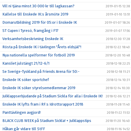
Vill ni tjäna minst 30 000 kr till lagkassan?
2019-01-15 12:38
Kallelse till Enskede IK:s årsmöte 2019
2019-01-10 13:51
Domarutbildning 2019 för 05:or i Enskede IK
2019-01-07 18:26
ST Cupen i Tyresö, framgång i F17
2019-01-07 17:56
Verksamhetsbeskrivning Enskede IK
2018-12-30 17:28
Rösta på Enskede IK i tävlingen "Årets eldsjäl"!
2018-12-22 18:40
Nya nationella spelformer för fotboll 2019
2018-12-20 10:48
Kansliet julstängt 21/12-6/1
2018-12-18 22:25
Se Sverige-Tyskland på Friends Arena för 50:-
2018-12-18 11:21
Enskede IK söker sportchef
2018-12-14 10:31
Enskede IK söker styrelsemedlemmar 2019
2018-12-14 10:30
Julklappserbjudande på Stadium Sickla för alla i Enskede IK!
2018-12-06 12:21
Enskede IK lyfts fram i RF:s Idrottsrapport 2018
2018-11-28 11:40
Panttävlingen avgjord!
2018-11-22 11:53
BLACK CLUB WEEK på Stadium Sickla! + Julklappstips
2018-11-20 16:40
Håkan går vidare till StFF
2018-11-16 14:52