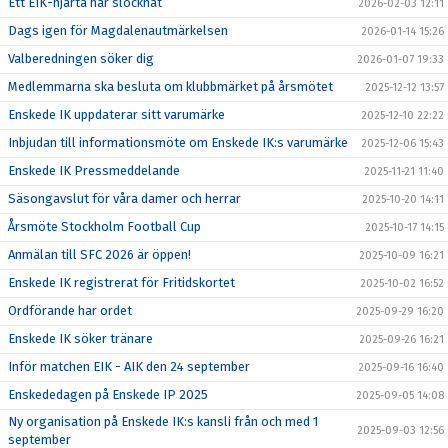
Ett EIK-hjärta har slocknat
2026-02-03 12:11
Dags igen för Magdalenautmärkelsen
2026-01-14 15:26
Valberedningen söker dig
2026-01-07 19:33
Medlemmarna ska besluta om klubbmärket på årsmötet
2025-12-12 13:57
Enskede IK uppdaterar sitt varumärke
2025-12-10 22:22
Inbjudan till informationsmöte om Enskede IK:s varumärke
2025-12-06 15:43
Enskede IK Pressmeddelande
2025-11-21 11:40
Säsongavslut för våra damer och herrar
2025-10-20 14:11
Årsmöte Stockholm Football Cup
2025-10-17 14:15
Anmälan till SFC 2026 är öppen!
2025-10-09 16:21
Enskede IK registrerat för Fritidskortet
2025-10-02 16:52
Ordförande har ordet
2025-09-29 16:20
Enskede IK söker tränare
2025-09-26 16:21
Inför matchen EIK - AIK den 24 september
2025-09-16 16:40
Enskededagen på Enskede IP 2025
2025-09-05 14:08
Ny organisation på Enskede IK:s kansli från och med 1
2025-09-03 12:56
september