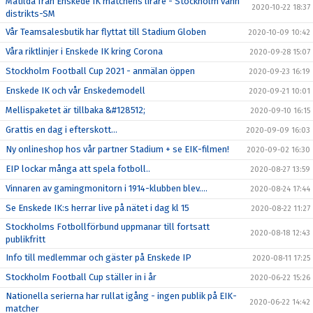
Matilda från Enskede IK matchens lirare - Stockholm vann
2020-10-22 18:37
distrikts-SM
Vår Teamsalesbutik har flyttat till Stadium Globen
2020-10-09 10:42
Våra riktlinjer i Enskede IK kring Corona
2020-09-28 15:07
Stockholm Football Cup 2021 - anmälan öppen
2020-09-23 16:19
Enskede IK och vår Enskedemodell
2020-09-21 10:01
Mellispaketet är tillbaka &#128512;
2020-09-10 16:15
Grattis en dag i efterskott...
2020-09-09 16:03
Ny onlineshop hos vår partner Stadium + se EIK-filmen!
2020-09-02 16:30
EIP lockar många att spela fotboll..
2020-08-27 13:59
Vinnaren av gamingmonitorn i 1914-klubben blev....
2020-08-24 17:44
Se Enskede IK:s herrar live på nätet i dag kl 15
2020-08-22 11:27
Stockholms Fotbollförbund uppmanar till fortsatt
2020-08-18 12:43
publikfritt
Info till medlemmar och gäster på Enskede IP
2020-08-11 17:25
Stockholm Football Cup ställer in i år
2020-06-22 15:26
Nationella serierna har rullat igång - ingen publik på EIK-
2020-06-22 14:42
matcher