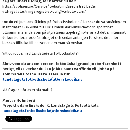
begära ut ett utdrag, länk hittar du här:
https://polisen.se/Service/Belastningsregistret-begar-
utdrag/belastningsregistret-ovrigt-arbete-barn/
Om du erbjuds anställning på fotbollsskolan så lämnar du så småningom
in utdraget OÖPPNAT till EIK:s kansli där kanslichef och sportchef
tillsammans är de som på styrelsens uppdrag noterar att det är inlämnat,
de kontrollerar också utdraget och sedan antingen förstörs det eller
lämnas tillbaka till personen om man så önskar.
Vill du jobba med Landslagets Fotbollsskola?
Skriv vem du är som person, fotbollsbakgrund, jobberfarenhet i
övrigt, vilka veckor du kan jobba samt varför du vill jobba på
sommarens fotbollsskola! Maila till:
landslagetsfotbollsskola(at)enskedeik.nu
Vid frågor, hör av er via mail :)
Marcus Holmberg
Projektledare Enskede IK, Landslagets Fotbollskola
landslagetsfotbollsskola(at)enskedeik.nu