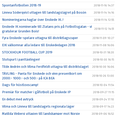
Spontanfotbollen 2018-19
2018-11-16 14:37
Linnea Söderqvist uttagen till landslagslägret på Bosön
2018-11-14 14:16
Nomineringarna haglar över Enskede IK..!
2018-11-14 12:55
Enskede IK nominerade till Zlatans pris på Fotbollsgalan - vi
2018-11-12 14:51
gratulerar Grunden Bois!
Fyra Enskede-spelare uttagna till distriktlagscuper
2018-11-09 10:27
EIK välkomnar alla ledare till Enskededagen 2018
2018-11-08 16:06
STOCKHOLM FOOTBALL CUP 2019
2018-10-31 18:20
Slutspurt i panttävlingen!
2018-10-30 16:15
Tilde Andrén och Vilma Ferdfeldt uttagna till distriktslaget
2018-10-30 16:06
TÄVLING - Panta för Enskede och vinn presentkort om
2018-10-26 13:00
2000:- 1000:- och 500:- på ICA BEA
Dags för höstlovscamp!
2018-10-04 11:54
Premiär för matcher i gåfotboll på Enskede IP
2018-09-27 11:15
En debut med avtryck
2018-09-24 17:10
Vilma och Linnea till landslagets regionala läger
2018-09-17 14:23
Matilda Vinberg uttagen till landskamper mot Norge
2018-09-06 16:52