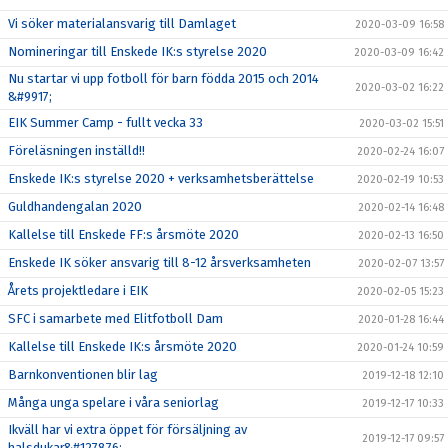
Vi söker materialansvarig till Damlaget
2020-03-09 16:58
Nomineringar till Enskede IK:s styrelse 2020
2020-03-09 16:42
Nu startar vi upp fotboll för barn födda 2015 och 2014
2020-03-02 16:22
&#9917;
EIK Summer Camp - fullt vecka 33
2020-03-02 15:51
Föreläsningen inställd!!
2020-02-24 16:07
Enskede IK:s styrelse 2020 + verksamhetsberättelse
2020-02-19 10:53
Guldhandengalan 2020
2020-02-14 16:48
Kallelse till Enskede FF:s årsmöte 2020
2020-02-13 16:50
Enskede IK söker ansvarig till 8-12 årsverksamheten
2020-02-07 13:57
Årets projektledare i EIK
2020-02-05 15:23
SFC i samarbete med Elitfotboll Dam
2020-01-28 16:44
Kallelse till Enskede IK:s årsmöte 2020
2020-01-24 10:59
Barnkonventionen blir lag
2019-12-18 12:10
Många unga spelare i våra seniorlag
2019-12-17 10:33
Ikväll har vi extra öppet för försäljning av
2019-12-17 09:57
halsdukar&#127876;