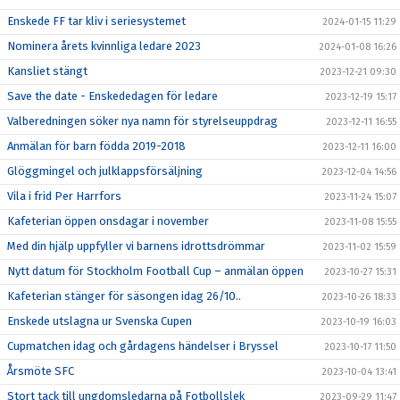
Enskede FF tar kliv i seriesystemet
2024-01-15 11:29
Nominera årets kvinnliga ledare 2023
2024-01-08 16:26
Kansliet stängt
2023-12-21 09:30
Save the date - Enskededagen för ledare
2023-12-19 15:17
Valberedningen söker nya namn för styrelseuppdrag
2023-12-11 16:55
Anmälan för barn födda 2019-2018
2023-12-11 16:00
Glöggmingel och julklappsförsäljning
2023-12-04 14:56
Vila i frid Per Harrfors
2023-11-24 15:07
Kafeterian öppen onsdagar i november
2023-11-08 15:55
Med din hjälp uppfyller vi barnens idrottsdrömmar
2023-11-02 15:59
Nytt datum för Stockholm Football Cup – anmälan öppen
2023-10-27 15:31
Kafeterian stänger för säsongen idag 26/10..
2023-10-26 18:33
Enskede utslagna ur Svenska Cupen
2023-10-19 16:03
Cupmatchen idag och gårdagens händelser i Bryssel
2023-10-17 11:50
Årsmöte SFC
2023-10-04 13:41
Stort tack till ungdomsledarna på Fotbollslek
2023-09-29 11:47