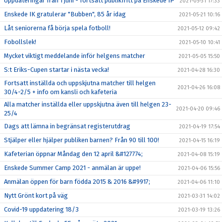
Uppdateringar från 1 juni - fortsatt publikfritt på Enskede IP
2021-05-31 17:33
Enskede IK gratulerar "Bubben", 85 år idag
2021-05-21 10:16
Låt seniorerna få börja spela fotboll!
2021-05-12 09:42
Fobollslek!
2021-05-10 10:41
Mycket viktigt meddelande inför helgens matcher
2021-05-05 15:50
S:t Eriks-Cupen startar i nästa vecka!
2021-04-28 16:30
Fortsatt inställda och uppskjutna matcher till helgen
2021-04-26 16:08
30/4-2/5 + info om kansli och kafeteria
Alla matcher inställda eller uppskjutna även till helgen 23-
2021-04-20 09:46
25/4
Dags att lämna in begränsat registerutdrag
2021-04-19 17:54
Stjälper eller hjälper publiken barnen? Från 90 till 100!
2021-04-15 16:19
Kafeterian öppnar Måndag den 12 april &#127774;
2021-04-08 15:19
Enskede Summer Camp 2021 - anmälan är uppe!
2021-04-06 15:56
Anmälan öppen för barn födda 2015 & 2016 &#9917;
2021-04-06 11:10
Nytt Grönt kort på väg
2021-03-31 14:02
Covid-19 uppdatering 18/3
2021-03-19 13:26