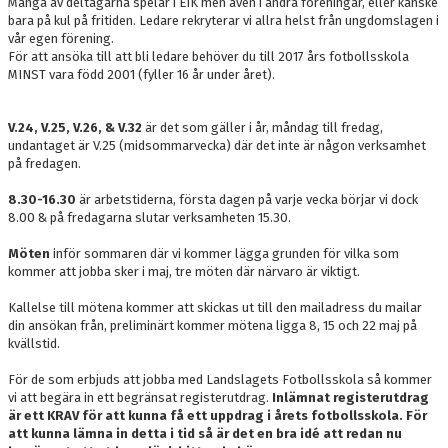
Många av deltagarna spelar i EIK men även i andra föreningar, eller kanske
bara på kul på fritiden. Ledare rekryterar vi allra helst från ungdomslagen i
vår egen förening.
För att ansöka till att bli ledare behöver du till 2017 års fotbollsskola
MINST vara född 2001 (fyller 16 år under året).
V.24, V.25, V.26, & V.32
är det som gäller i år, måndag till fredag,
undantaget är V.25 (midsommarvecka) där det inte är någon verksamhet
på fredagen.
8.30-16.30
är arbetstiderna, första dagen på varje vecka börjar vi dock
8.00 & på fredagarna slutar verksamheten 15.30.
Möten
inför sommaren där vi kommer lägga grunden för vilka som
kommer att jobba sker i maj, tre möten där närvaro är viktigt.
Kallelse till mötena kommer att skickas ut till den mailadress du mailar
din ansökan från, preliminärt kommer mötena ligga 8, 15 och 22 maj på
kvällstid.
För de som erbjuds att jobba med Landslagets Fotbollsskola så kommer
vi att begära in ett begränsat registerutdrag.
Inlämnat registerutdrag
är ett KRAV för att kunna få ett uppdrag i årets fotbollsskola. För
att kunna lämna in detta i tid så är det en bra idé att redan nu