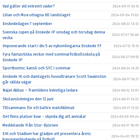
Vad gäller vid extremt väder?
2024-09-11 10:15
Lilian och Moa uttagna till landslaget
2024-09-04 11:03
Enskededagen 7 september
2024-08-23 13:12
Svenska cupen på Enskede IP onsdag och torsdag denna
2024-07-27 10:40
vecka
Imponerande start i div 5 av nykomlingarna Enskede FF
2024-07-12 15:15
Fyra fantastiska veckor med sommarfotbollsskola på
2024-06-27 09:55
Enskede IP
Sportkontor, kansli och SFC i sommar
2024-06-24 14:25
Enskede IK och damlagets huvudtränare Scott Swainston
2024-06-17 16:37
går skilda vägar
Najat Abbas – framtidens kvinnliga ledare
2024-06-12 13:01
Skolavslutningen den 12 juni
2024-06-11 14:33
Tillsammans för ett bättre matchklimat
2024-05-17 12:53
Det finns platser kvar - skynda dig att anmäla!
2024-05-09 09:24
Meddelande från Stor-Björnen
2024-04-17 10:19
EIK och Stadium har glädjen att presentera årets
2024-04-02 19:12
kupongerbjudande på fotboll