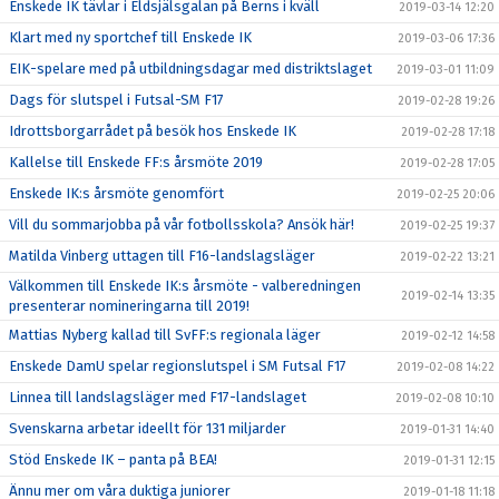
Enskede IK tävlar i Eldsjälsgalan på Berns i kväll
2019-03-14 12:20
Klart med ny sportchef till Enskede IK
2019-03-06 17:36
EIK-spelare med på utbildningsdagar med distriktslaget
2019-03-01 11:09
Dags för slutspel i Futsal-SM F17
2019-02-28 19:26
Idrottsborgarrådet på besök hos Enskede IK
2019-02-28 17:18
Kallelse till Enskede FF:s årsmöte 2019
2019-02-28 17:05
Enskede IK:s årsmöte genomfört
2019-02-25 20:06
Vill du sommarjobba på vår fotbollsskola? Ansök här!
2019-02-25 19:37
Matilda Vinberg uttagen till F16-landslagsläger
2019-02-22 13:21
Välkommen till Enskede IK:s årsmöte - valberedningen
2019-02-14 13:35
presenterar nomineringarna till 2019!
Mattias Nyberg kallad till SvFF:s regionala läger
2019-02-12 14:58
Enskede DamU spelar regionslutspel i SM Futsal F17
2019-02-08 14:22
Linnea till landslagsläger med F17-landslaget
2019-02-08 10:10
Svenskarna arbetar ideellt för 131 miljarder
2019-01-31 14:40
Stöd Enskede IK – panta på BEA!
2019-01-31 12:15
Ännu mer om våra duktiga juniorer
2019-01-18 11:18