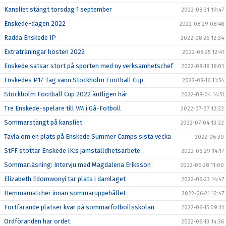
Kansliet stängt torsdag 1 september
2022-08-31 19:47
Enskede-dagen 2022
2022-08-29 08:48
Rädda Enskede IP
2022-08-26 12:34
Extraträningar hösten 2022
2022-08-25 12:41
Enskede satsar stort på sporten med ny verksamhetschef
2022-08-18 18:01
Enskedes P17-lag vann Stockholm Football Cup
2022-08-16 11:54
Stockholm Football Cup 2022 äntligen här
2022-08-04 14:51
Tre Enskede-spelare till VM i Gå-Fotboll
2022-07-07 12:22
Sommarstängt på kansliet
2022-07-04 13:22
Tävla om en plats på Enskede Summer Camps sista vecka
2022-06-30
StFF stöttar Enskede IK:s jämställdhetsarbete
2022-06-29 14:17
Sommarläsning: Intervju med Magdalena Eriksson
2022-06-28 11:00
Elizabeth Edomwonyi tar plats i damlaget
2022-06-23 14:47
Hemmamatcher innan sommaruppehållet
2022-06-21 12:47
Fortfarande platser kvar på sommarfotbollsskolan
2022-06-15 09:11
Ordföranden har ordet
2022-06-13 14:36