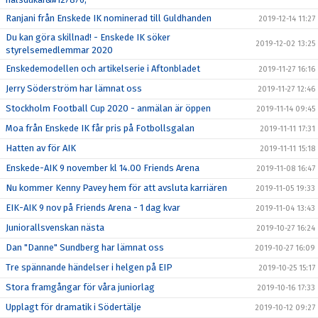
Ranjani från Enskede IK nominerad till Guldhanden
2019-12-14 11:27
Du kan göra skillnad! - Enskede IK söker
2019-12-02 13:25
styrelsemedlemmar 2020
Enskedemodellen och artikelserie i Aftonbladet
2019-11-27 16:16
Jerry Söderström har lämnat oss
2019-11-27 12:46
Stockholm Football Cup 2020 - anmälan är öppen
2019-11-14 09:45
Moa från Enskede IK får pris på Fotbollsgalan
2019-11-11 17:31
Hatten av för AIK
2019-11-11 15:18
Enskede-AIK 9 november kl 14.00 Friends Arena
2019-11-08 16:47
Nu kommer Kenny Pavey hem för att avsluta karriären
2019-11-05 19:33
EIK-AIK 9 nov på Friends Arena - 1 dag kvar
2019-11-04 13:43
Juniorallsvenskan nästa
2019-10-27 16:24
Dan "Danne" Sundberg har lämnat oss
2019-10-27 16:09
Tre spännande händelser i helgen på EIP
2019-10-25 15:17
Stora framgångar för våra juniorlag
2019-10-16 17:33
Upplagt för dramatik i Södertälje
2019-10-12 09:27