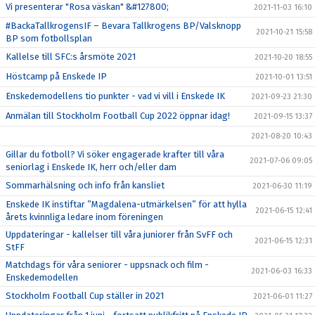
Vi presenterar "Rosa väskan" &#127800;
2021-11-03 16:10
#BackaTallkrogensIF – Bevara Tallkrogens BP/Valsknopp
2021-10-21 15:58
BP som fotbollsplan
Kallelse till SFC:s årsmöte 2021
2021-10-20 18:55
Höstcamp på Enskede IP
2021-10-01 13:51
Enskedemodellens tio punkter - vad vi vill i Enskede IK
2021-09-23 21:30
Anmälan till Stockholm Football Cup 2022 öppnar idag!
2021-09-15 13:37
2021-08-20 10:43
Gillar du fotboll? Vi söker engagerade krafter till våra
2021-07-06 09:05
seniorlag i Enskede IK, herr och/eller dam
Sommarhälsning och info från kansliet
2021-06-30 11:19
Enskede IK instiftar ”Magdalena-utmärkelsen” för att hylla
2021-06-15 12:41
årets kvinnliga ledare inom föreningen
Uppdateringar - kallelser till våra juniorer från SvFF och
2021-06-15 12:31
StFF
Matchdags för våra seniorer - uppsnack och film -
2021-06-03 16:33
Enskedemodellen
Stockholm Football Cup ställer in 2021
2021-06-01 11:27