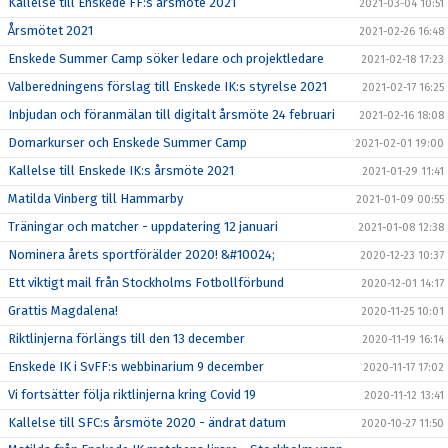
Kallelse till Enskede FF:s årsmöte 2021
2021-03-04 10:51
Årsmötet 2021
2021-02-26 16:48
Enskede Summer Camp söker ledare och projektledare
2021-02-18 17:23
Valberedningens förslag till Enskede IK:s styrelse 2021
2021-02-17 16:25
Inbjudan och föranmälan till digitalt årsmöte 24 februari
2021-02-16 18:08
Domarkurser och Enskede Summer Camp
2021-02-01 19:00
Kallelse till Enskede IK:s årsmöte 2021
2021-01-29 11:41
Matilda Vinberg till Hammarby
2021-01-09 00:55
Träningar och matcher - uppdatering 12 januari
2021-01-08 12:38
Nominera årets sportförälder 2020! &#10024;
2020-12-23 10:37
Ett viktigt mail från Stockholms Fotbollförbund
2020-12-01 14:17
Grattis Magdalena!
2020-11-25 10:01
Riktlinjerna förlängs till den 13 december
2020-11-19 16:14
Enskede IK i SvFF:s webbinarium 9 december
2020-11-17 17:02
Vi fortsätter följa riktlinjerna kring Covid 19
2020-11-12 13:41
Kallelse till SFC:s årsmöte 2020 - ändrat datum
2020-10-27 11:50