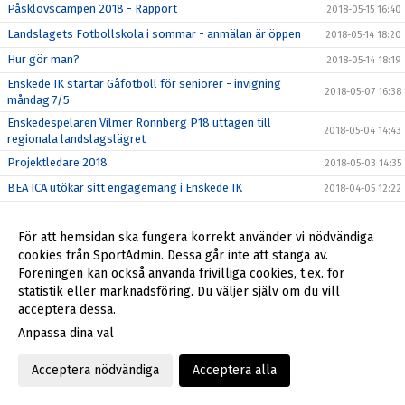
Påsklovscampen 2018 - Rapport
2018-05-15 16:40
Landslagets Fotbollskola i sommar - anmälan är öppen
2018-05-14 18:20
Hur gör man?
2018-05-14 18:19
Enskede IK startar Gåfotboll för seniorer - invigning
2018-05-07 16:38
måndag 7/5
Enskedespelaren Vilmer Rönnberg P18 uttagen till
2018-05-04 14:43
regionala landslagslägret
Projektledare 2018
2018-05-03 14:35
BEA ICA utökar sitt engagemang i Enskede IK
2018-04-05 12:22
Nu finns vi även på Instagram!!
2018-04-03 09:30
För att hemsidan ska fungera korrekt använder vi nödvändiga
Påsklovscamp på Enskede IP
2018-04-03 09:26
cookies från SportAdmin. Dessa går inte att stänga av.
Påsklovscampen 2018 - fler instruktörer
2018-03-19 19:45
Föreningen kan också använda frivilliga cookies, t.ex. för
Välkommen till Påsklovscamp
statistik eller marknadsföring. Du väljer själv om du vill
2018-03-19 12:45
acceptera dessa.
Enskedemodellen i informationskväll för P03
2018-03-15 09:43
Anpassa dina val
Vår klubbshop har flyttat till Stadium Sickla, varmt
2018-03-08 17:10
välkomna!
Acceptera nödvändiga
Acceptera alla
Spela Gå-Fotboll!
2018-02-26 13:05
Årsmötet 21 februari
2018-02-22 17:55