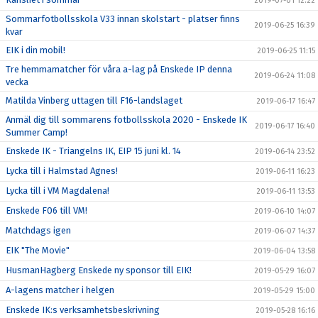
2019-07-01 12:22
Sommarfotbollsskola V33 innan skolstart - platser finns
2019-06-25 16:39
kvar
EIK i din mobil!
2019-06-25 11:15
Tre hemmamatcher för våra a-lag på Enskede IP denna
2019-06-24 11:08
vecka
Matilda Vinberg uttagen till F16-landslaget
2019-06-17 16:47
Anmäl dig till sommarens fotbollsskola 2020 - Enskede IK
2019-06-17 16:40
Summer Camp!
Enskede IK - Triangelns IK, EIP 15 juni kl. 14
2019-06-14 23:52
Lycka till i Halmstad Agnes!
2019-06-11 16:23
Lycka till i VM Magdalena!
2019-06-11 13:53
Enskede F06 till VM!
2019-06-10 14:07
Matchdags igen
2019-06-07 14:37
EIK "The Movie"
2019-06-04 13:58
HusmanHagberg Enskede ny sponsor till EIK!
2019-05-29 16:07
A-lagens matcher i helgen
2019-05-29 15:00
Enskede IK:s verksamhetsbeskrivning
2019-05-28 16:16