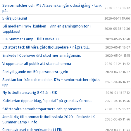
Seniormatcher och P19 Allsvenskan går också igång - tänk
2020-06-12 16:19
på..
5-årsjubileum!
2020-06-11 19:06
Bli medlem i 1914-klubben - vinn en gamingmonitor i
2020-05-28 19:36
toppklass!
EIK Summer Camp - fullt vecka 33
2020-05-25 17:48
Ett stort tack till våra gåfotbollspelare + några till..
2020-05-11 16:07
Enskede IK behöver ditt stöd mer än någonsin.
2020-05-04 15:51
Vi uppmanar all publik att stanna hemma
2020-04-24 14:52
Förtydligande om 50-personersregeln
2020-04-17 16:37
Sanktan kör från och med den 17/4 - seniormatcher skjuts
2020-04-16 16:12
upp
Ny fotbollsansvarig 8-12 år i EIK
2020-04-15 17:12
Kafeterian öppnar idag, "special" på grund av Corona
2020-04-14 15:46
Stötta våra samarbetspartners och sponsorer
2020-03-27 16:22
Anmäl dig till sommarfotbollsskola 2020 - Enskede IK
2020-03-25 11:46
Summer Camp + info
Coronaviruset och verksamhet i EIK
2020-03-11 11:43