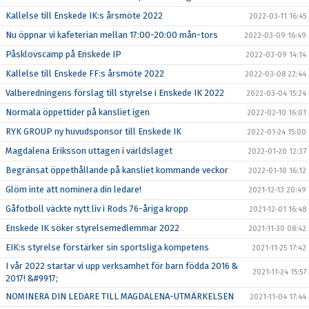
Kallelse till Enskede IK:s årsmöte 2022
2022-03-11 16:45
Nu öppnar vi kafeterian mellan 17:00-20:00 mån-tors
2022-03-09 16:49
Påsklovscamp på Enskede IP
2022-03-09 14:14
Kallelse till Enskede FF:s årsmöte 2022
2022-03-08 22:44
Valberedningens förslag till styrelse i Enskede IK 2022
2022-03-04 15:24
Normala öppettider på kansliet igen
2022-02-10 16:01
RYK GROUP ny huvudsponsor till Enskede IK
2022-01-24 15:00
Magdalena Eriksson uttagen i världslaget
2022-01-20 12:37
Begränsat öppethållande på kansliet kommande veckor
2022-01-10 16:12
Glöm inte att nominera din ledare!
2021-12-13 20:49
Gåfotboll väckte nytt liv i Rods 76-åriga kropp
2021-12-01 16:48
Enskede IK söker styrelsemedlemmar 2022
2021-11-30 08:42
EIK:s styrelse förstärker sin sportsliga kompetens
2021-11-25 17:42
I vår 2022 startar vi upp verksamhet för barn födda 2016 &
2021-11-24 15:57
2017! &#9917;
NOMINERA DIN LEDARE TILL MAGDALENA-UTMÄRKELSEN
2021-11-04 17:44