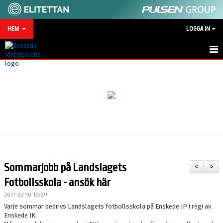
HEM
LOGGA IN
HEM
NYHETER
MATCHKALENDER
VID SKADA/OLYCKA
KONTAKT
Sommarjobb på Landslagets
<
>
SPONSRING
Fotbollsskola - ansök här
2017-03-10 10:09
Varje sommar bedrivs Landslagets fotbollsskola på Enskede IP i regi av
Enskede IK.