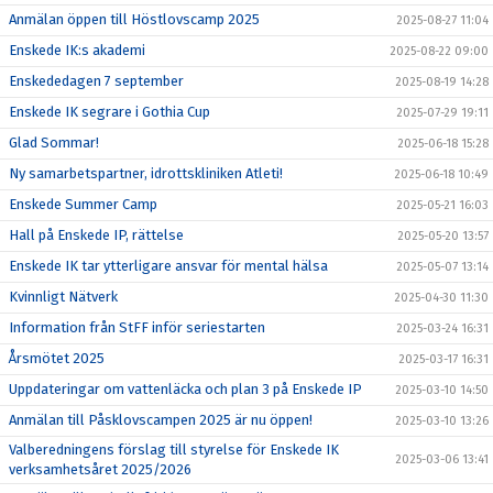
Anmälan öppen till Höstlovscamp 2025
2025-08-27 11:04
Enskede IK:s akademi
2025-08-22 09:00
Enskededagen 7 september
2025-08-19 14:28
Enskede IK segrare i Gothia Cup
2025-07-29 19:11
Glad Sommar!
2025-06-18 15:28
Ny samarbetspartner, idrottskliniken Atleti!
2025-06-18 10:49
Enskede Summer Camp
2025-05-21 16:03
Hall på Enskede IP, rättelse
2025-05-20 13:57
Enskede IK tar ytterligare ansvar för mental hälsa
2025-05-07 13:14
Kvinnligt Nätverk
2025-04-30 11:30
Information från StFF inför seriestarten
2025-03-24 16:31
Årsmötet 2025
2025-03-17 16:31
Uppdateringar om vattenläcka och plan 3 på Enskede IP
2025-03-10 14:50
Anmälan till Påsklovscampen 2025 är nu öppen!
2025-03-10 13:26
Valberedningens förslag till styrelse för Enskede IK
2025-03-06 13:41
verksamhetsåret 2025/2026