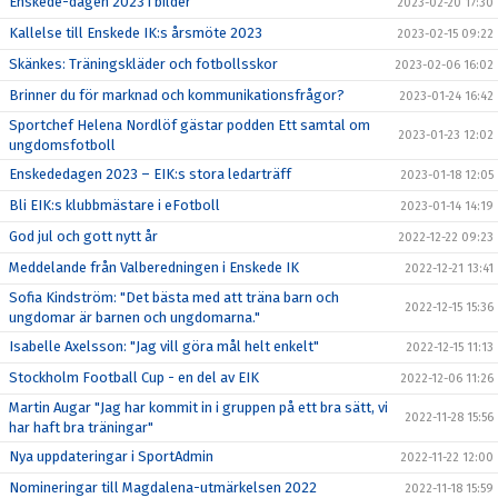
Enskede-dagen 2023 i bilder
2023-02-20 17:30
Kallelse till Enskede IK:s årsmöte 2023
2023-02-15 09:22
Skänkes: Träningskläder och fotbollsskor
2023-02-06 16:02
Brinner du för marknad och kommunikationsfrågor?
2023-01-24 16:42
Sportchef Helena Nordlöf gästar podden Ett samtal om
2023-01-23 12:02
ungdomsfotboll
Enskededagen 2023 – EIK:s stora ledarträff
2023-01-18 12:05
Bli EIK:s klubbmästare i eFotboll
2023-01-14 14:19
God jul och gott nytt år
2022-12-22 09:23
Meddelande från Valberedningen i Enskede IK
2022-12-21 13:41
Sofia Kindström: "Det bästa med att träna barn och
2022-12-15 15:36
ungdomar är barnen och ungdomarna."
Isabelle Axelsson: "Jag vill göra mål helt enkelt"
2022-12-15 11:13
Stockholm Football Cup - en del av EIK
2022-12-06 11:26
Martin Augar "Jag har kommit in i gruppen på ett bra sätt, vi
2022-11-28 15:56
har haft bra träningar"
Nya uppdateringar i SportAdmin
2022-11-22 12:00
Nomineringar till Magdalena-utmärkelsen 2022
2022-11-18 15:59