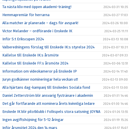
Ta nästa kliv med öppen akademi-träning!
2024-03-31 10:35
Hemmapremiär för herrarna
2024-03-27 17:03
Alla matcher är planerade – dags för avspark!
2024-03-26 10:00
Victor Melander – ordförande i Enskede IK
2024-03-25 11:11
Inför S:t Erikscupen 2024
2024-03-13 10:08
Valberedningens förslag till Enskede IK:s styrelse 2024
2024-03-07 10:31
Kallelse till Enskede IK:s årsmöte
2024-03-07 09:33
Kallelse till Enskede FF:s årsmöte 2024
2024-03-06 12:51
Information om videokameror på Enskede IP
2024-02-14 17:40
Juryn godkänner nomineringar hela veckan ut!
2024-02-13 09:00
Alla hjärtans dag-kampanj till Enskedes Sociala fond
2024-02-11 13:00
Daniel Zetterström blir ansvarig fystränare i akademin
2024-01-31 14:46
Det går fortfarande att nominera årets kvinnliga ledare
2024-01-30 14:46
Enskede IK blir pilotklubb i Folkspels stora satsning JOYNA
2024-01-26 13:55
Ingen avgiftshöjning för 5-12 åringar
2024-01-19 15:26
Inför årsmötet 2024 den 14 mars
2024-01-17 15:07