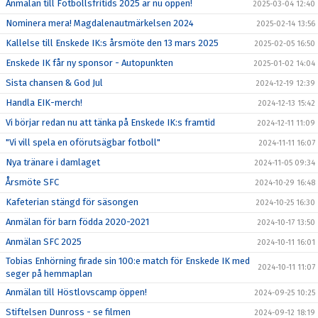
Anmälan till Fotbollsfritids 2025 är nu öppen!
2025-03-04 12:40
Nominera mera! Magdalenautmärkelsen 2024
2025-02-14 13:56
Kallelse till Enskede IK:s årsmöte den 13 mars 2025
2025-02-05 16:50
Enskede IK får ny sponsor - Autopunkten
2025-01-02 14:04
Sista chansen & God Jul
2024-12-19 12:39
Handla EIK-merch!
2024-12-13 15:42
Vi börjar redan nu att tänka på Enskede IK:s framtid
2024-12-11 11:09
"Vi vill spela en oförutsägbar fotboll"
2024-11-11 16:07
Nya tränare i damlaget
2024-11-05 09:34
Årsmöte SFC
2024-10-29 16:48
Kafeterian stängd för säsongen
2024-10-25 16:30
Anmälan för barn födda 2020-2021
2024-10-17 13:50
Anmälan SFC 2025
2024-10-11 16:01
Tobias Enhörning firade sin 100:e match för Enskede IK med
2024-10-11 11:07
seger på hemmaplan
Anmälan till Höstlovscamp öppen!
2024-09-25 10:25
Stiftelsen Dunross - se filmen
2024-09-12 18:19