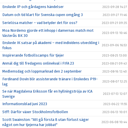
Enskede IP och gårdagens händelser
2023-09-28 14:27
Datum och tid klart för Svenska cupen omgång 3
2023-09-27 11:46
Serielösa matcher – vad betyder det för oss?
2023-09-21 09:35
Moa Nordemo gjorde ett inhopp i damernas match mot
2023-09-13 10:46
Västerås BK 30
Enskede IK satsar på akademi – med individens utveckling i
2023-09-06 16:53
fokus
Inspirerande fotbollscamps för tjejer
2023-08-25 13:00
Anmäl dig till fredagens onlinekval i FIFA 23
2023-08-21 09:43
Medlemsdag och loppmarknad den 2 september
2023-08-16 12:40
Ferdinand Dovin blir assisterande tränare i Enskedes P19-
2023-08-07 12:25
lag
Se när Magdalena Eriksson får en hyllningströja av ICA
2023-07-13 12:07
Sverige
Informationsblad juni 2023
2023-06-22 11:55
Stff: Därför växer Stockholmsfotbollen
2023-06-13 10:01
Scott Swainston: "Att gå första 8 utan förlust säger
2023-06-08 10:44
något om hur tjejerna har jobbat"