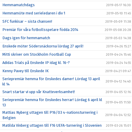
Hemmamatchdags
2019-05-17 16:30
Hemmamöte med serieledaren i div 1
2019-05-10 11:45
SFC funkisar – sista chansen!
2019-05-09 11:38
Premiär för våra fotbollsspelare födda 2014
2019-05-08 20:28
Dags igen för hemmamatch
2019-05-03 14:38
Enskede möter Södersnäckorna lördag 27 april!
2019-04-26 15:27
Mitti skriver om Stockholm Football Cup
2019-04-24 15:46
Adidas Trials på Enskede IP idag kl. 16-?
2019-04-24 14:55
Kenny Pavey till Enskede IK
2019-04-21 09:47
Seriepremiär hemma för Enskedes damer! Lördag 13 april
2019-04-12 14:40
kl 14
Snart startar vi upp vår Knatteverksamhet!
2019-04-05 12:16
Seriepremiär hemma för Enskedes herrar! Lördag 6 april kl
2019-04-05 11:50
13
Mattias Nyberg uttagen till P16/03 4-nationsturnering i
2019-04-04 12:52
Belgien
Matilda Vinberg uttagen till F16 UEFA-turnering i Slovenien
2019-03-26 15:01