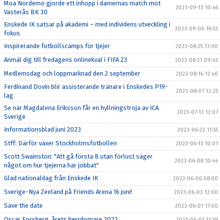
Moa Nordemo gjorde ett inhopp i damernas match mot
2023-09-13 10:46
Västerås BK 30
Enskede IK satsar på akademi – med individens utveckling i
2023-09-06 16:53
fokus
Inspirerande fotbollscamps för tjejer
2023-08-25 13:00
Anmäl dig till fredagens onlinekval i FIFA 23
2023-08-21 09:43
Medlemsdag och loppmarknad den 2 september
2023-08-16 12:40
Ferdinand Dovin blir assisterande tränare i Enskedes P19-
2023-08-07 12:25
lag
Se när Magdalena Eriksson får en hyllningströja av ICA
2023-07-13 12:07
Sverige
Informationsblad juni 2023
2023-06-22 11:55
Stff: Därför växer Stockholmsfotbollen
2023-06-13 10:01
Scott Swainston: "Att gå första 8 utan förlust säger
2023-06-08 10:44
något om hur tjejerna har jobbat"
Glad nationaldag från Enskede IK
2023-06-06 08:00
Sverige-Nya Zeeland på Friends Arena 16 juni!
2023-06-03 12:00
Save the date
2023-06-01 17:00
Oscar Forsberg, årets herrdomare 2022
2023-06-01 11:19