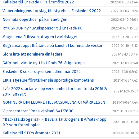
Kallelse till Enskede FF:s årsmöte 2022
2022-03-08 22:44
Valberedningens förslag till styrelse i Enskede IK 2022
2022-03-04 15:24
Normala öppettider på kansliet igen
2022-02-10 16:01
RYK GROUP ny huvudsponsor till Enskede IK
2022-01-24 15:00
Magdalena Eriksson uttagen i världslaget
2022-01-20 12:37
Begränsat öppethållande på kansliet kommande veckor
2022-01-10 16:12
Glöm inte att nominera din ledare!
2021-12-13 20:49
Gåfotboll väckte nytt liv i Rods 76-åriga kropp
2021-12-01 16:48
Enskede IK söker styrelsemedlemmar 2022
2021-11-30 08:42
EIK:s styrelse förstärker sin sportsliga kompetens
2021-11-25 17:42
I vår 2022 startar vi upp verksamhet för barn födda 2016 &
2021-11-24 15:57
2017! &#9917;
NOMINERA DIN LEDARE TILL MAGDALENA-UTMÄRKELSEN
2021-11-04 17:44
Vi presenterar "Rosa väskan" &#127800;
2021-11-03 16:10
#BackaTallkrogensIF – Bevara Tallkrogens BP/Valsknopp
2021-10-21 15:58
BP som fotbollsplan
Kallelse till SFC:s årsmöte 2021
2021-10-20 18:55