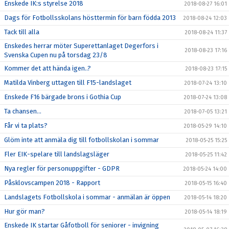
Enskede IK:s styrelse 2018
2018-08-27 16:01
Dags för Fotbollsskolans hösttermin för barn födda 2013
2018-08-24 12:03
Tack till alla
2018-08-24 11:37
Enskedes herrar möter Superettanlaget Degerfors i
2018-08-23 17:16
Svenska Cupen nu på torsdag 23/8
Kommer det att hända igen..?
2018-08-23 17:15
Matilda Vinberg uttagen till F15-landslaget
2018-07-24 13:10
Enskede F16 bärgade brons i Gothia Cup
2018-07-24 13:08
Ta chansen...
2018-07-05 13:21
Får vi ta plats?
2018-05-29 14:10
Glöm inte att anmäla dig till fotbollskolan i sommar
2018-05-25 15:25
Fler EIK-spelare till landslagsläger
2018-05-25 11:42
Nya regler för personuppgifter - GDPR
2018-05-24 14:00
Påsklovscampen 2018 - Rapport
2018-05-15 16:40
Landslagets Fotbollskola i sommar - anmälan är öppen
2018-05-14 18:20
Hur gör man?
2018-05-14 18:19
Enskede IK startar Gåfotboll för seniorer - invigning