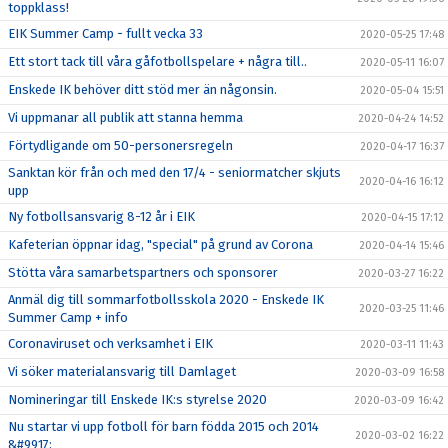
toppklass!
EIK Summer Camp - fullt vecka 33
2020-05-25 17:48
Ett stort tack till våra gåfotbollspelare + några till..
2020-05-11 16:07
Enskede IK behöver ditt stöd mer än någonsin.
2020-05-04 15:51
Vi uppmanar all publik att stanna hemma
2020-04-24 14:52
Förtydligande om 50-personersregeln
2020-04-17 16:37
Sanktan kör från och med den 17/4 - seniormatcher skjuts
2020-04-16 16:12
upp
Ny fotbollsansvarig 8-12 år i EIK
2020-04-15 17:12
Kafeterian öppnar idag, "special" på grund av Corona
2020-04-14 15:46
Stötta våra samarbetspartners och sponsorer
2020-03-27 16:22
Anmäl dig till sommarfotbollsskola 2020 - Enskede IK
2020-03-25 11:46
Summer Camp + info
Coronaviruset och verksamhet i EIK
2020-03-11 11:43
Vi söker materialansvarig till Damlaget
2020-03-09 16:58
Nomineringar till Enskede IK:s styrelse 2020
2020-03-09 16:42
Nu startar vi upp fotboll för barn födda 2015 och 2014
2020-03-02 16:22
&#9917;