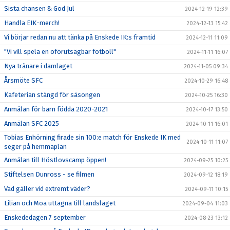
Sista chansen & God Jul
2024-12-19 12:39
Handla EIK-merch!
2024-12-13 15:42
Vi börjar redan nu att tänka på Enskede IK:s framtid
2024-12-11 11:09
"Vi vill spela en oförutsägbar fotboll"
2024-11-11 16:07
Nya tränare i damlaget
2024-11-05 09:34
Årsmöte SFC
2024-10-29 16:48
Kafeterian stängd för säsongen
2024-10-25 16:30
Anmälan för barn födda 2020-2021
2024-10-17 13:50
Anmälan SFC 2025
2024-10-11 16:01
Tobias Enhörning firade sin 100:e match för Enskede IK med
2024-10-11 11:07
seger på hemmaplan
Anmälan till Höstlovscamp öppen!
2024-09-25 10:25
Stiftelsen Dunross - se filmen
2024-09-12 18:19
Vad gäller vid extremt väder?
2024-09-11 10:15
Lilian och Moa uttagna till landslaget
2024-09-04 11:03
Enskededagen 7 september
2024-08-23 13:12