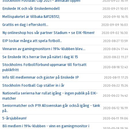
Stockholm Football Cup 2021 - anmälan öppen
2020-09-23 16:19
Enskede IK och vår Enskedemodell
2020-09-21 10:01
Mellispaketet är tillbaka &#128512;
2020-09-10 16:15
Grattis en dag i efterskott...
2020-09-09 16:03
Ny onlineshop hos vår partner Stadium + se EIK-filmen!
2020-09-02 16:30
EIP lockar många att spela fotboll..
2020-08-27 13:59
Vinnaren av gamingmonitorn i 1914-klubben blev....
2020-08-24 17:44
Se Enskede IK:s herrar live på nätet i dag kl 15
2020-08-22 11:27
Stockholms Fotbollförbund uppmanar till fortsatt
2020-08-18 12:43
publikfritt
Info till medlemmar och gäster på Enskede IP
2020-08-11 17:25
Stockholm Football Cup ställer in i år
2020-06-22 15:26
Nationella serierna har rullat igång - ingen publik på EIK-
2020-06-22 14:42
matcher
Seniormatcher och P19 Allsvenskan går också igång - tänk
2020-06-12 16:19
på..
5-årsjubileum!
2020-06-11 19:06
Bli medlem i 1914-klubben - vinn en gamingmonitor i
2020-05-28 19:36