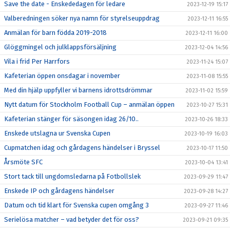
Save the date - Enskededagen för ledare
2023-12-19 15:17
Valberedningen söker nya namn för styrelseuppdrag
2023-12-11 16:55
Anmälan för barn födda 2019-2018
2023-12-11 16:00
Glöggmingel och julklappsförsäljning
2023-12-04 14:56
Vila i frid Per Harrfors
2023-11-24 15:07
Kafeterian öppen onsdagar i november
2023-11-08 15:55
Med din hjälp uppfyller vi barnens idrottsdrömmar
2023-11-02 15:59
Nytt datum för Stockholm Football Cup – anmälan öppen
2023-10-27 15:31
Kafeterian stänger för säsongen idag 26/10..
2023-10-26 18:33
Enskede utslagna ur Svenska Cupen
2023-10-19 16:03
Cupmatchen idag och gårdagens händelser i Bryssel
2023-10-17 11:50
Årsmöte SFC
2023-10-04 13:41
Stort tack till ungdomsledarna på Fotbollslek
2023-09-29 11:47
Enskede IP och gårdagens händelser
2023-09-28 14:27
Datum och tid klart för Svenska cupen omgång 3
2023-09-27 11:46
Serielösa matcher – vad betyder det för oss?
2023-09-21 09:35