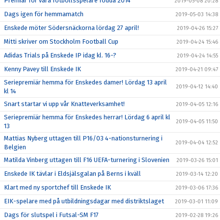
Premiär för våra fotbollsspelare födda 2014
2019-05-08 20:28
Dags igen för hemmamatch
2019-05-03 14:38
Enskede möter Södersnäckorna lördag 27 april!
2019-04-26 15:27
Mitti skriver om Stockholm Football Cup
2019-04-24 15:46
Adidas Trials på Enskede IP idag kl. 16-?
2019-04-24 14:55
Kenny Pavey till Enskede IK
2019-04-21 09:47
Seriepremiär hemma för Enskedes damer! Lördag 13 april
2019-04-12 14:40
kl 14
Snart startar vi upp vår Knatteverksamhet!
2019-04-05 12:16
Seriepremiär hemma för Enskedes herrar! Lördag 6 april kl
2019-04-05 11:50
13
Mattias Nyberg uttagen till P16/03 4-nationsturnering i
2019-04-04 12:52
Belgien
Matilda Vinberg uttagen till F16 UEFA-turnering i Slovenien
2019-03-26 15:01
Enskede IK tävlar i Eldsjälsgalan på Berns i kväll
2019-03-14 12:20
Klart med ny sportchef till Enskede IK
2019-03-06 17:36
EIK-spelare med på utbildningsdagar med distriktslaget
2019-03-01 11:09
Dags för slutspel i Futsal-SM F17
2019-02-28 19:26