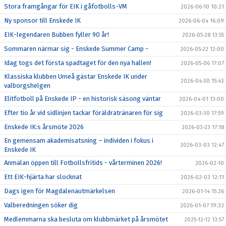
Stora framgångar för EIK i gåfotbolls-VM
2026-06-10 10:21
Ny sponsor till Enskede IK
2026-06-04 16:09
EIK-legendaren Bubben fyller 90 år!
2026-05-28 13:55
Sommaren närmar sig - Enskede Summer Camp -
2026-05-22 12:00
Idag togs det första spadtaget för den nya hallen!
2026-05-06 17:07
Klassiska klubben Umeå gästar Enskede IK under
2026-04-30 15:43
valborgshelgen
Elitfotboll på Enskede IP - en historisk säsong väntar
2026-04-01 13:00
Efter tio år vid sidlinjen tackar föräldratränaren för sig
2026-03-30 17:59
Enskede IK:s årsmöte 2026
2026-03-23 17:18
En gemensam akademisatsning – individen i fokus i
2026-03-03 12:47
Enskede IK
Anmälan öppen till Fotbollsfritids - vårterminen 2026!
2026-02-10
Ett EIK-hjärta har slocknat
2026-02-03 12:11
Dags igen för Magdalenautmärkelsen
2026-01-14 15:26
Valberedningen söker dig
2026-01-07 19:33
Medlemmarna ska besluta om klubbmärket på årsmötet
2025-12-12 13:57