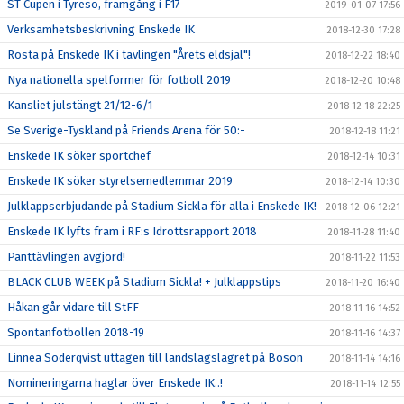
ST Cupen i Tyresö, framgång i F17
2019-01-07 17:56
Verksamhetsbeskrivning Enskede IK
2018-12-30 17:28
Rösta på Enskede IK i tävlingen "Årets eldsjäl"!
2018-12-22 18:40
Nya nationella spelformer för fotboll 2019
2018-12-20 10:48
Kansliet julstängt 21/12-6/1
2018-12-18 22:25
Se Sverige-Tyskland på Friends Arena för 50:-
2018-12-18 11:21
Enskede IK söker sportchef
2018-12-14 10:31
Enskede IK söker styrelsemedlemmar 2019
2018-12-14 10:30
Julklappserbjudande på Stadium Sickla för alla i Enskede IK!
2018-12-06 12:21
Enskede IK lyfts fram i RF:s Idrottsrapport 2018
2018-11-28 11:40
Panttävlingen avgjord!
2018-11-22 11:53
BLACK CLUB WEEK på Stadium Sickla! + Julklappstips
2018-11-20 16:40
Håkan går vidare till StFF
2018-11-16 14:52
Spontanfotbollen 2018-19
2018-11-16 14:37
Linnea Söderqvist uttagen till landslagslägret på Bosön
2018-11-14 14:16
Nomineringarna haglar över Enskede IK..!
2018-11-14 12:55