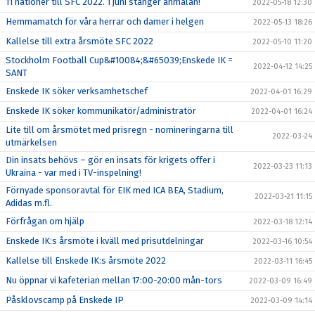
11 nationer till SFC 2022. 1 juni stänger anmälan!
2022-05-18 12:30
Hemmamatch för våra herrar och damer i helgen
2022-05-13 18:26
Kallelse till extra årsmöte SFC 2022
2022-05-10 11:20
Stockholm Football Cup&#10084;&#65039;Enskede IK =
2022-04-12 14:25
SANT
Enskede IK söker verksamhetschef
2022-04-01 16:29
Enskede IK söker kommunikatör/administratör
2022-04-01 16:24
Lite till om årsmötet med prisregn - nomineringarna till
2022-03-24
utmärkelsen
Din insats behövs – gör en insats för krigets offer i
2022-03-23 11:13
Ukraina - var med i TV-inspelning!
Förnyade sponsoravtal för EIK med ICA BEA, Stadium,
2022-03-21 11:15
Adidas m.fl.
Förfrågan om hjälp
2022-03-18 12:14
Enskede IK:s årsmöte i kväll med prisutdelningar
2022-03-16 10:54
Kallelse till Enskede IK:s årsmöte 2022
2022-03-11 16:45
Nu öppnar vi kafeterian mellan 17:00-20:00 mån-tors
2022-03-09 16:49
Påsklovscamp på Enskede IP
2022-03-09 14:14