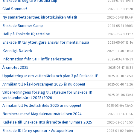
Enskede IK segrare i Gothia Cup
2025-07-29 19:11
Glad Sommar!
2025-06-18 15:28
Ny samarbetspartner, idrottskliniken Atleti!
2025-06-18 10:49
Enskede Summer Camp
2025-05-21 16:03
Hall på Enskede IP, rättelse
2025-05-20 13:57
Enskede IK tar ytterligare ansvar för mental hälsa
2025-05-07 13:14
Kvinnligt Nätverk
2025-04-30 11:30
Information från StFF inför seriestarten
2025-03-24 16:31
Årsmötet 2025
2025-03-17 16:31
Uppdateringar om vattenläcka och plan 3 på Enskede IP
2025-03-10 14:50
Anmälan till Påsklovscampen 2025 är nu öppen!
2025-03-10 13:26
Valberedningens förslag till styrelse för Enskede IK
2025-03-06 13:41
verksamhetsåret 2025/2026
Anmälan till Fotbollsfritids 2025 är nu öppen!
2025-03-04 12:40
Nominera mera! Magdalenautmärkelsen 2024
2025-02-14 13:56
Kallelse till Enskede IK:s årsmöte den 13 mars 2025
2025-02-05 16:50
Enskede IK får ny sponsor - Autopunkten
2025-01-02 14:04