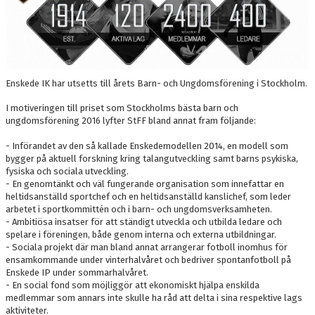
Enskede IK har utsetts till årets Barn- och Ungdomsförening i Stockholm.
I motiveringen till priset som Stockholms bästa barn och
ungdomsförening 2016 lyfter StFF bland annat fram följande:
- Införandet av den så kallade Enskedemodellen 2014, en modell som
bygger på aktuell forskning kring talangutveckling samt barns psykiska,
fysiska och sociala utveckling.
- En genomtänkt och väl fungerande organisation som innefattar en
heltidsanställd sportchef och en heltidsanställd kanslichef, som leder
arbetet i sportkommittén och i barn- och ungdomsverksamheten.
- Ambitiösa insatser för att ständigt utveckla och utbilda ledare och
spelare i föreningen, både genom interna och externa utbildningar.
- Sociala projekt där man bland annat arrangerar fotboll inomhus för
ensamkommande under vinterhalvåret och bedriver spontanfotboll på
Enskede IP under sommarhalvåret.
- En social fond som möjliggör att ekonomiskt hjälpa enskilda
medlemmar som annars inte skulle ha råd att delta i sina respektive lags
aktiviteter.