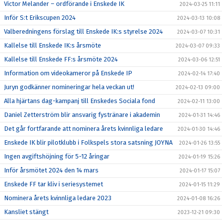
Victor Melander – ordförande i Enskede IK
2024-03-25 11:11
Inför S:t Erikscupen 2024
2024-03-13 10:08
Valberedningens förslag till Enskede IK:s styrelse 2024
2024-03-07 10:31
Kallelse till Enskede IK:s årsmöte
2024-03-07 09:33
Kallelse till Enskede FF:s årsmöte 2024
2024-03-06 12:51
Information om videokameror på Enskede IP
2024-02-14 17:40
Juryn godkänner nomineringar hela veckan ut!
2024-02-13 09:00
Alla hjärtans dag-kampanj till Enskedes Sociala fond
2024-02-11 13:00
Daniel Zetterström blir ansvarig fystränare i akademin
2024-01-31 14:46
Det går fortfarande att nominera årets kvinnliga ledare
2024-01-30 14:46
Enskede IK blir pilotklubb i Folkspels stora satsning JOYNA
2024-01-26 13:55
Ingen avgiftshöjning för 5-12 åringar
2024-01-19 15:26
Inför årsmötet 2024 den 14 mars
2024-01-17 15:07
Enskede FF tar kliv i seriesystemet
2024-01-15 11:29
Nominera årets kvinnliga ledare 2023
2024-01-08 16:26
Kansliet stängt
2023-12-21 09:30