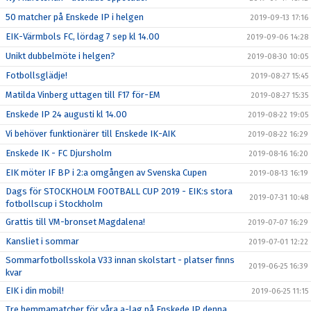
50 matcher på Enskede IP i helgen
2019-09-13 17:16
EIK-Värmbols FC, lördag 7 sep kl 14.00
2019-09-06 14:28
Unikt dubbelmöte i helgen?
2019-08-30 10:05
Fotbollsglädje!
2019-08-27 15:45
Matilda Vinberg uttagen till F17 för-EM
2019-08-27 15:35
Enskede IP 24 augusti kl 14.00
2019-08-22 19:05
Vi behöver funktionärer till Enskede IK-AIK
2019-08-22 16:29
Enskede IK - FC Djursholm
2019-08-16 16:20
EIK möter IF BP i 2:a omgången av Svenska Cupen
2019-08-13 16:19
Dags för STOCKHOLM FOOTBALL CUP 2019 - EIK:s stora
2019-07-31 10:48
fotbollscup i Stockholm
Grattis till VM-bronset Magdalena!
2019-07-07 16:29
Kansliet i sommar
2019-07-01 12:22
Sommarfotbollsskola V33 innan skolstart - platser finns
2019-06-25 16:39
kvar
EIK i din mobil!
2019-06-25 11:15
Tre hemmamatcher för våra a-lag på Enskede IP denna