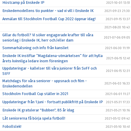
Höstcamp på Enskede IP
2021-10-01 13:51
Enskedemodellens tio punkter - vad vi vill i Enskede IK
2021-09-23 21:30
Anmälan till Stockholm Football Cup 2022 öppnar idag!
2021-09-15 13:37
2021-08-20 10:43
Gillar du fotboll? Vi söker engagerade krafter till våra
2021-07-06 09:05
seniorlag i Enskede IK, herr och/eller dam
Sommarhälsning och info från kansliet
2021-06-30 11:19
Enskede IK instiftar ”Magdalena-utmärkelsen” för att hylla
2021-06-15 12:41
årets kvinnliga ledare inom föreningen
Uppdateringar - kallelser till våra juniorer från SvFF och
2021-06-15 12:31
StFF
Matchdags för våra seniorer - uppsnack och film -
2021-06-03 16:33
Enskedemodellen
Stockholm Football Cup ställer in 2021
2021-06-01 11:27
Uppdateringar från 1 juni - fortsatt publikfritt på Enskede IP
2021-05-31 17:33
Enskede IK gratulerar "Bubben", 85 år idag
2021-05-21 10:16
Låt seniorerna få börja spela fotboll!
2021-05-12 09:42
Fobollslek!
2021-05-10 10:41