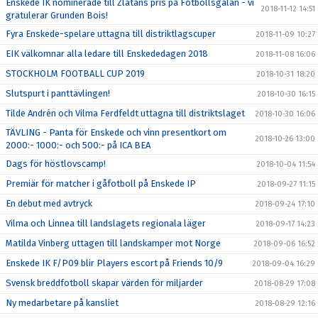
Enskede IK nominerade till Zlatans pris på Fotbollsgalan - vi
2018-11-12 14:51
gratulerar Grunden Bois!
Fyra Enskede-spelare uttagna till distriktlagscuper
2018-11-09 10:27
EIK välkomnar alla ledare till Enskededagen 2018
2018-11-08 16:06
STOCKHOLM FOOTBALL CUP 2019
2018-10-31 18:20
Slutspurt i panttävlingen!
2018-10-30 16:15
Tilde Andrén och Vilma Ferdfeldt uttagna till distriktslaget
2018-10-30 16:06
TÄVLING - Panta för Enskede och vinn presentkort om
2018-10-26 13:00
2000:- 1000:- och 500:- på ICA BEA
Dags för höstlovscamp!
2018-10-04 11:54
Premiär för matcher i gåfotboll på Enskede IP
2018-09-27 11:15
En debut med avtryck
2018-09-24 17:10
Vilma och Linnea till landslagets regionala läger
2018-09-17 14:23
Matilda Vinberg uttagen till landskamper mot Norge
2018-09-06 16:52
Enskede IK F/P09 blir Players escort på Friends 10/9
2018-09-04 16:29
Svensk breddfotboll skapar värden för miljarder
2018-08-29 17:08
Ny medarbetare på kansliet
2018-08-29 12:16