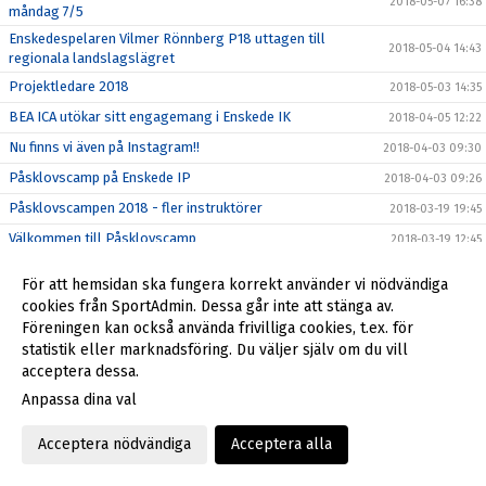
2018-05-07 16:38
måndag 7/5
Enskedespelaren Vilmer Rönnberg P18 uttagen till
2018-05-04 14:43
regionala landslagslägret
Projektledare 2018
2018-05-03 14:35
BEA ICA utökar sitt engagemang i Enskede IK
2018-04-05 12:22
Nu finns vi även på Instagram!!
2018-04-03 09:30
Påsklovscamp på Enskede IP
2018-04-03 09:26
Påsklovscampen 2018 - fler instruktörer
2018-03-19 19:45
Välkommen till Påsklovscamp
2018-03-19 12:45
Enskedemodellen i informationskväll för P03
2018-03-15 09:43
För att hemsidan ska fungera korrekt använder vi nödvändiga
Vår klubbshop har flyttat till Stadium Sickla, varmt
cookies från SportAdmin. Dessa går inte att stänga av.
2018-03-08 17:10
välkomna!
Föreningen kan också använda frivilliga cookies, t.ex. för
Spela Gå-Fotboll!
2018-02-26 13:05
statistik eller marknadsföring. Du väljer själv om du vill
acceptera dessa.
Årsmötet 21 februari
2018-02-22 17:55
Anpassa dina val
Enskede IK verksamhetsberättelse 2017
2018-02-17 11:42
Enskedespelare uttagen till landslagsläger
2018-02-16 16:10
Acceptera nödvändiga
Acceptera alla
Motioner årsmöte 2018
2018-02-15 13:35