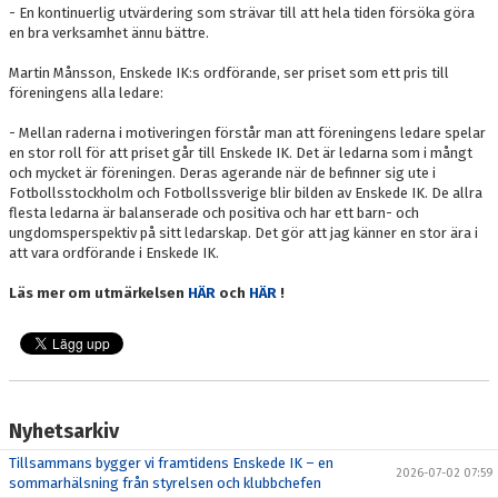
- En kontinuerlig utvärdering som strävar till att hela tiden försöka göra
en bra verksamhet ännu bättre.
Martin Månsson, Enskede IK:s ordförande, ser priset som ett pris till
föreningens alla ledare:
- Mellan raderna i motiveringen förstår man att föreningens ledare spelar
en stor roll för att priset går till Enskede IK. Det är ledarna som i mångt
och mycket är föreningen. Deras agerande när de befinner sig ute i
Fotbollsstockholm och Fotbollssverige blir bilden av Enskede IK. De allra
flesta ledarna är balanserade och positiva och har ett barn- och
ungdomsperspektiv på sitt ledarskap. Det gör att jag känner en stor ära i
att vara ordförande i Enskede IK.
Läs mer om utmärkelsen
HÄR
och
HÄR
!
Nyhetsarkiv
Tillsammans bygger vi framtidens Enskede IK – en
2026-07-02 07:59
sommarhälsning från styrelsen och klubbchefen