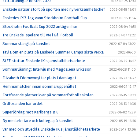
Extraträningar hösten 2022
2022-08-25 12:41
Enskede satsar stort på sporten med ny verksamhetschef
2022-08-18 18:01
Enskedes P17-lag vann Stockholm Football Cup
2022-08-16 11:54
Stockholm Football Cup 2022 äntligen här
2022-08-04 14:51
Tre Enskede-spelare till VM i Gå-Fotboll
2022-07-07 12:22
Sommarstängt på kansliet
2022-07-04 13:22
Tävla om en plats på Enskede Summer Camps sista vecka
2022-06-30
StFF stöttar Enskede IK:s jämställdhetsarbete
2022-06-29 14:17
Sommarläsning: Intervju med Magdalena Eriksson
2022-06-28 11:00
Elizabeth Edomwonyi tar plats i damlaget
2022-06-23 14:47
Hemmamatcher innan sommaruppehållet
2022-06-21 12:47
Fortfarande platser kvar på sommarfotbollsskolan
2022-06-15 09:11
Ordföranden har ordet
2022-06-13 14:36
Superlördag mot Karlbergs BK
2022-06-02 15:29
Ny medarbetare och kollega på kansliet
2022-05-19 16:56
Var med och utveckla Enskede IK:s jämställdhetsarbete
2022-05-19 13:06