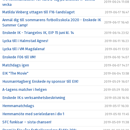
2019-06-24 11:08
vecka
Matilda Vinberg uttagen till F16-landslaget
2019-06-17 16:47
Anmäl dig till sommarens fotbollsskola 2020 - Enskede IK
2019-06-17 16:40
Summer Camp!
Enskede IK - Triangelns IK, EIP 15 juni kl. 14
2019-06-14 23:52
Lycka till i Halmstad Agnes!
2019-06-11 16:23
Lycka till i VM Magdalena!
2019-06-11 13:53
Enskede F06 till VM!
2019-06-10 14:07
Matchdags igen
2019-06-07 14:37
EIK "The Movie"
2019-06-04 13:58
HusmanHagberg Enskede ny sponsor till EIK!
2019-05-29 16:07
A-lagens matcher i helgen
2019-05-29 15:00
Enskede IK:s verksamhetsbeskrivning
2019-05-28 16:16
Hemmamatchdags
2019-05-17 16:30
Hemmamöte med serieledaren i div 1
2019-05-10 11:45
SFC funkisar – sista chansen!
2019-05-09 11:38