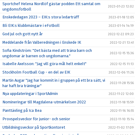
Sportchef Helena Nordlöf gästar podden Ett samtal om
2023-01-23 12:02
ungdomsfotboll
Enskededagen 2023 – EIK:s stora ledarträff
2023-01-18 12:05
Bli EIK:s klubbmästare i eFotboll
2023-01-14 14:19
God jul och gott nytt år
2022-12-22 09:23
Meddelande från Valberedningen i Enskede IK
2022-12-21 13:41
Sofia Kindström: "Det bästa med att träna barn och
2022-12-15 15:36
ungdomar är barnen och ungdomarna."
Isabelle Axelsson: "Jag vill göra mål helt enkelt"
2022-12-15 11:13
Stockholm Football Cup - en del av EIK
2022-12-06 11:26
Martin Augar "Jag har kommit in i gruppen på ett bra sätt, vi
2022-11-28 15:56
har haft bra träningar"
Nya uppdateringar i SportAdmin
2022-11-22 12:00
Nomineringar till Magdalena-utmärkelsen 2022
2022-11-18 15:59
Panttävling på Ica Bea
2022-11-16 16:55
Provspelsveckor för junior- och senior
2022-11-10 15:14
Utbildningsveckor på Sportkontoret
2022-11-02 17:09