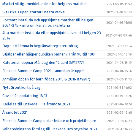
Mycket viktigt meddelande inför helgens matcher
2021-05-05 15:50
S:t Eriks-Cupen startar i nästa vecka!
2021-04-28 16:30
Fortsatt inställda och uppskjutna matcher till helgen
2021-04-26 16:08
30/4-2/5 + info om kansli och kafeteria
Alla matcher inställda eller uppskjutna även till helgen 23-
2021-04-20 09:46
25/4
Dags att lämna in begränsat registerutdrag
2021-04-19 17:54
Stjälper eller hjälper publiken barnen? Från 90 till 100!
2021-04-15 16:19
Kafeterian öppnar Måndag den 12 april &#127774;
2021-04-08 15:19
Enskede Summer Camp 2021 - anmälan är uppe!
2021-04-06 15:56
Anmälan öppen för barn födda 2015 & 2016 &#9917;
2021-04-06 11:10
Nytt Grönt kort på väg
2021-03-31 14:02
Covid-19 uppdatering 18/3
2021-03-19 13:26
Kallelse till Enskede FF:s årsmöte 2021
2021-03-04 10:51
Årsmötet 2021
2021-02-26 16:48
Enskede Summer Camp söker ledare och projektledare
2021-02-18 17:23
Valberedningens förslag till Enskede IK:s styrelse 2021
2021-02-17 16:25