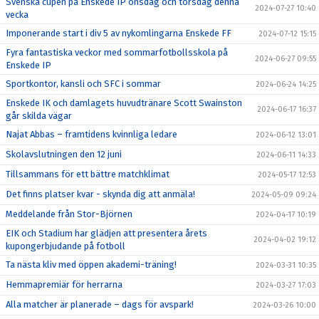
Svenska cupen på Enskede IP onsdag och torsdag denna
2024-07-27 10:40
vecka
Imponerande start i div 5 av nykomlingarna Enskede FF
2024-07-12 15:15
Fyra fantastiska veckor med sommarfotbollsskola på
2024-06-27 09:55
Enskede IP
Sportkontor, kansli och SFC i sommar
2024-06-24 14:25
Enskede IK och damlagets huvudtränare Scott Swainston
2024-06-17 16:37
går skilda vägar
Najat Abbas – framtidens kvinnliga ledare
2024-06-12 13:01
Skolavslutningen den 12 juni
2024-06-11 14:33
Tillsammans för ett bättre matchklimat
2024-05-17 12:53
Det finns platser kvar - skynda dig att anmäla!
2024-05-09 09:24
Meddelande från Stor-Björnen
2024-04-17 10:19
EIK och Stadium har glädjen att presentera årets
2024-04-02 19:12
kupongerbjudande på fotboll
Ta nästa kliv med öppen akademi-träning!
2024-03-31 10:35
Hemmapremiär för herrarna
2024-03-27 17:03
Alla matcher är planerade – dags för avspark!
2024-03-26 10:00