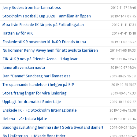
Jerry Söderström har lämnat oss
2019-11-27 12:46
Stockholm Football Cup 2020 - anmälan är öppen
2019-11-14 09:45
Moa från Enskede IK får pris på Fotbollsgalan
2019-11-11 17:31
Hatten av för AIK
2019-11-11 15:18
Enskede-AIK 9 november kl 14.00 Friends Arena
2019-11-08 16:47
Nu kommer Kenny Pavey hem för att avsluta karriären
2019-11-05 19:33
EIK-AIK 9 nov på Friends Arena - 1 dag kvar
2019-11-04 13:43
Juniorallsvenskan nästa
2019-10-27 16:24
Dan "Danne" Sundberg har lämnat oss
2019-10-27 16:09
Tre spännande händelser i helgen på EIP
2019-10-25 15:17
Stora framgångar för våra juniorlag
2019-10-16 17:33
Upplagt för dramatik i Södertälje
2019-10-12 09:27
Enskede IK - FC Stockholm Internazionale
2019-10-04 13:38
Helena - vår lokala hjälte
2019-10-01 20:14
Säsongsavslutning hemma i div 1 Södra Svealand damer!
2019-09-27 15:24
Ny i kafeterian - utökade öppettider
2019-09-17 18:42