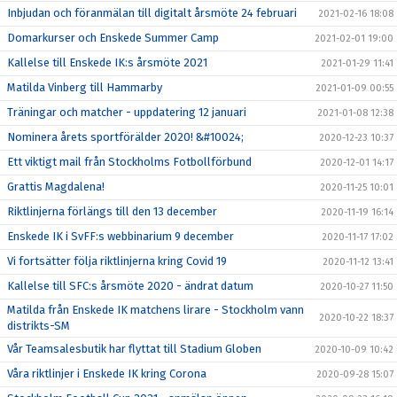
Inbjudan och föranmälan till digitalt årsmöte 24 februari
2021-02-16 18:08
Domarkurser och Enskede Summer Camp
2021-02-01 19:00
Kallelse till Enskede IK:s årsmöte 2021
2021-01-29 11:41
Matilda Vinberg till Hammarby
2021-01-09 00:55
Träningar och matcher - uppdatering 12 januari
2021-01-08 12:38
Nominera årets sportförälder 2020! &#10024;
2020-12-23 10:37
Ett viktigt mail från Stockholms Fotbollförbund
2020-12-01 14:17
Grattis Magdalena!
2020-11-25 10:01
Riktlinjerna förlängs till den 13 december
2020-11-19 16:14
Enskede IK i SvFF:s webbinarium 9 december
2020-11-17 17:02
Vi fortsätter följa riktlinjerna kring Covid 19
2020-11-12 13:41
Kallelse till SFC:s årsmöte 2020 - ändrat datum
2020-10-27 11:50
Matilda från Enskede IK matchens lirare - Stockholm vann
2020-10-22 18:37
distrikts-SM
Vår Teamsalesbutik har flyttat till Stadium Globen
2020-10-09 10:42
Våra riktlinjer i Enskede IK kring Corona
2020-09-28 15:07