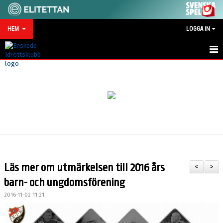
HEM
LOGGA IN
HEM
NYHETER
MATCHKALENDER
VID SKADA/OLYCKA
KONTAKT
Läs mer om utmärkelsen till 2016 års
<
>
SPONSRING
barn- och ungdomsförening
2016-11-02 11:21