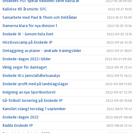
Enskedes P07 spelar nationell serie nästa år
2022-10-28 09:00
Kallelse till årsmöte: SFC
2022-10-27 15:53
Samarbete med Paul & Thom och Delilådan
2022-10-21 10:59
Damerna klara för nya division 1
2022-10-10 13:54
Enskede IK - Genom hela livet
2022-09-30 13:51
Höstlovscamp på Enskede IP
2022-09-26 13:35
Omläggning av planer - ändrade träningstider
2022-09-21 18:07
Enskede-dagen 2022 i bilder
2022-09-21 09:00
Viktig seger för damlaget
2022-09-19 13:43
Enskede IK:s jämställdhetsanalys
2022-09-13 16:22
Enskede-profil med på landslagsläger
2022-09-08 11:00
Invigning av nya Sportkontoret
2022-09-07 12:39
Gå-fotboll turnering på Enskede IP
2022-09-05 15:08
Kansliet stängt torsdag 1 september
2022-08-31 19:47
Enskede-dagen 2022
2022-08-29 08:48
Rädda Enskede IP
2022-08-26 12:34