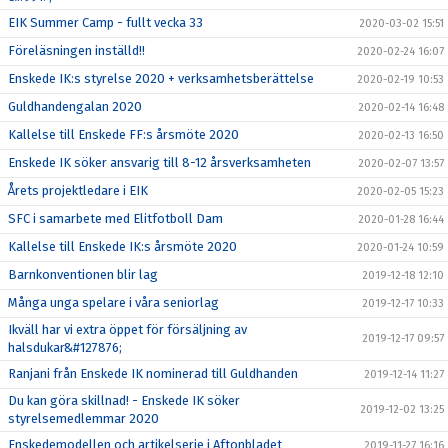
EIK Summer Camp - fullt vecka 33
2020-03-02 15:51
Föreläsningen inställd!!
2020-02-24 16:07
Enskede IK:s styrelse 2020 + verksamhetsberättelse
2020-02-19 10:53
Guldhandengalan 2020
2020-02-14 16:48
Kallelse till Enskede FF:s årsmöte 2020
2020-02-13 16:50
Enskede IK söker ansvarig till 8-12 årsverksamheten
2020-02-07 13:57
Årets projektledare i EIK
2020-02-05 15:23
SFC i samarbete med Elitfotboll Dam
2020-01-28 16:44
Kallelse till Enskede IK:s årsmöte 2020
2020-01-24 10:59
Barnkonventionen blir lag
2019-12-18 12:10
Många unga spelare i våra seniorlag
2019-12-17 10:33
Ikväll har vi extra öppet för försäljning av
2019-12-17 09:57
halsdukar&#127876;
Ranjani från Enskede IK nominerad till Guldhanden
2019-12-14 11:27
Du kan göra skillnad! - Enskede IK söker
2019-12-02 13:25
styrelsemedlemmar 2020
Enskedemodellen och artikelserie i Aftonbladet
2019-11-27 16:16