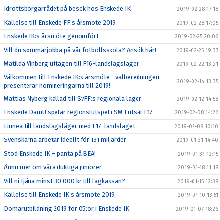
Idrottsborgarrådet på besök hos Enskede IK
2019-02-28 17:18
Kallelse till Enskede FF:s årsmöte 2019
2019-02-28 17:05
Enskede IK:s årsmöte genomfört
2019-02-25 20:06
Vill du sommarjobba på vår fotbollsskola? Ansök här!
2019-02-25 19:37
Matilda Vinberg uttagen till F16-landslagsläger
2019-02-22 13:21
Välkommen till Enskede IK:s årsmöte - valberedningen
2019-02-14 13:35
presenterar nomineringarna till 2019!
Mattias Nyberg kallad till SvFF:s regionala läger
2019-02-12 14:58
Enskede DamU spelar regionslutspel i SM Futsal F17
2019-02-08 14:22
Linnea till landslagsläger med F17-landslaget
2019-02-08 10:10
Svenskarna arbetar ideellt för 131 miljarder
2019-01-31 14:40
Stöd Enskede IK – panta på BEA!
2019-01-31 12:15
Ännu mer om våra duktiga juniorer
2019-01-18 11:18
Vill ni tjäna minst 30 000 kr till lagkassan?
2019-01-15 12:38
Kallelse till Enskede IK:s årsmöte 2019
2019-01-10 13:51
Domarutbildning 2019 för 05:or i Enskede IK
2019-01-07 18:26