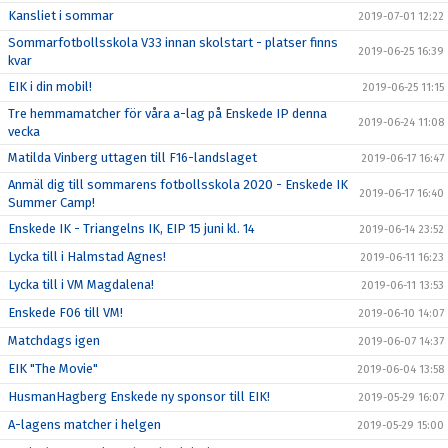
Kansliet i sommar
2019-07-01 12:22
Sommarfotbollsskola V33 innan skolstart - platser finns
2019-06-25 16:39
kvar
EIK i din mobil!
2019-06-25 11:15
Tre hemmamatcher för våra a-lag på Enskede IP denna
2019-06-24 11:08
vecka
Matilda Vinberg uttagen till F16-landslaget
2019-06-17 16:47
Anmäl dig till sommarens fotbollsskola 2020 - Enskede IK
2019-06-17 16:40
Summer Camp!
Enskede IK - Triangelns IK, EIP 15 juni kl. 14
2019-06-14 23:52
Lycka till i Halmstad Agnes!
2019-06-11 16:23
Lycka till i VM Magdalena!
2019-06-11 13:53
Enskede F06 till VM!
2019-06-10 14:07
Matchdags igen
2019-06-07 14:37
EIK "The Movie"
2019-06-04 13:58
HusmanHagberg Enskede ny sponsor till EIK!
2019-05-29 16:07
A-lagens matcher i helgen
2019-05-29 15:00