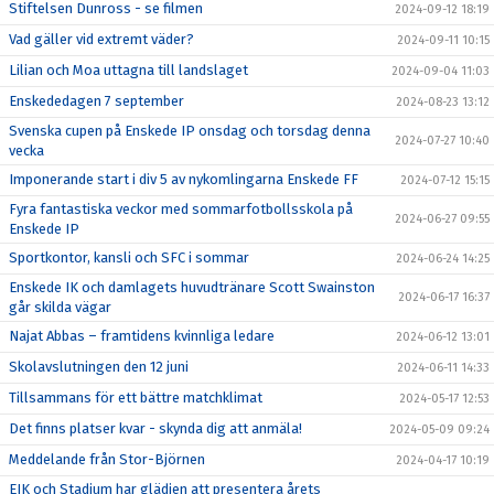
Stiftelsen Dunross - se filmen
2024-09-12 18:19
Vad gäller vid extremt väder?
2024-09-11 10:15
Lilian och Moa uttagna till landslaget
2024-09-04 11:03
Enskededagen 7 september
2024-08-23 13:12
Svenska cupen på Enskede IP onsdag och torsdag denna
2024-07-27 10:40
vecka
Imponerande start i div 5 av nykomlingarna Enskede FF
2024-07-12 15:15
Fyra fantastiska veckor med sommarfotbollsskola på
2024-06-27 09:55
Enskede IP
Sportkontor, kansli och SFC i sommar
2024-06-24 14:25
Enskede IK och damlagets huvudtränare Scott Swainston
2024-06-17 16:37
går skilda vägar
Najat Abbas – framtidens kvinnliga ledare
2024-06-12 13:01
Skolavslutningen den 12 juni
2024-06-11 14:33
Tillsammans för ett bättre matchklimat
2024-05-17 12:53
Det finns platser kvar - skynda dig att anmäla!
2024-05-09 09:24
Meddelande från Stor-Björnen
2024-04-17 10:19
EIK och Stadium har glädjen att presentera årets