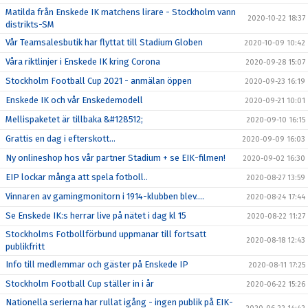
Matilda från Enskede IK matchens lirare - Stockholm vann
2020-10-22 18:37
distrikts-SM
Vår Teamsalesbutik har flyttat till Stadium Globen
2020-10-09 10:42
Våra riktlinjer i Enskede IK kring Corona
2020-09-28 15:07
Stockholm Football Cup 2021 - anmälan öppen
2020-09-23 16:19
Enskede IK och vår Enskedemodell
2020-09-21 10:01
Mellispaketet är tillbaka &#128512;
2020-09-10 16:15
Grattis en dag i efterskott...
2020-09-09 16:03
Ny onlineshop hos vår partner Stadium + se EIK-filmen!
2020-09-02 16:30
EIP lockar många att spela fotboll..
2020-08-27 13:59
Vinnaren av gamingmonitorn i 1914-klubben blev....
2020-08-24 17:44
Se Enskede IK:s herrar live på nätet i dag kl 15
2020-08-22 11:27
Stockholms Fotbollförbund uppmanar till fortsatt
2020-08-18 12:43
publikfritt
Info till medlemmar och gäster på Enskede IP
2020-08-11 17:25
Stockholm Football Cup ställer in i år
2020-06-22 15:26
Nationella serierna har rullat igång - ingen publik på EIK-