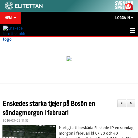
HEM
LOGGA IN
HEM
NYHETER
MATCHKALENDER
VID SKADA/OLYCKA
KONTAKT
Enskedes starka tjejer på Bosön en
<
>
SPONSRING
söndagmorgon i februari
2016-03-03 17:55
Härligt att beskåda Enskede IP en söndag
morgon i februari kl 07.30 och 40