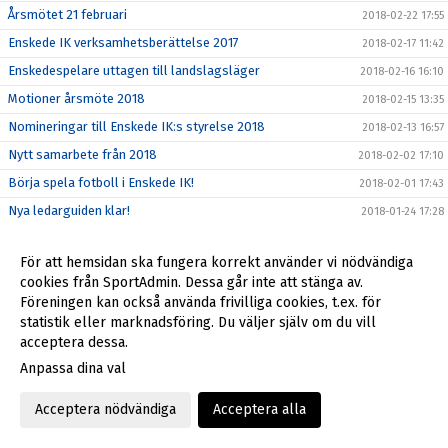
Årsmötet 21 februari
2018-02-22 17:55
Enskede IK verksamhetsberättelse 2017
2018-02-17 11:42
Enskedespelare uttagen till landslagsläger
2018-02-16 16:10
Motioner årsmöte 2018
2018-02-15 13:35
Nomineringar till Enskede IK:s styrelse 2018
2018-02-13 16:57
Nytt samarbete från 2018
2018-02-02 17:10
Börja spela fotboll i Enskede IK!
2018-02-01 17:43
Nya ledarguiden klar!
2018-01-24 17:28
Ny sponsor av Enskede IK
2018-01-12 15:54
För att hemsidan ska fungera korrekt använder vi nödvändiga
Ny medarbetare på kansliet
2018-01-04 15:38
cookies från SportAdmin. Dessa går inte att stänga av.
Tragiska händelsen på Enskede Gårds gymnasium den 13
Föreningen kan också använda frivilliga cookies, t.ex. för
2017-12-28 15:38
december
statistik eller marknadsföring. Du väljer själv om du vill
Julstängt på kansliet
2017-12-20 18:22
acceptera dessa.
Anpassa dina val
2017-12-18 14:37
Så blir du en bättre idrottsförälder
2017-12-16 12:18
Acceptera nödvändiga
Acceptera alla
Enskede IK söker styrelsemedlemmar 2018!
2017-12-07 15:57