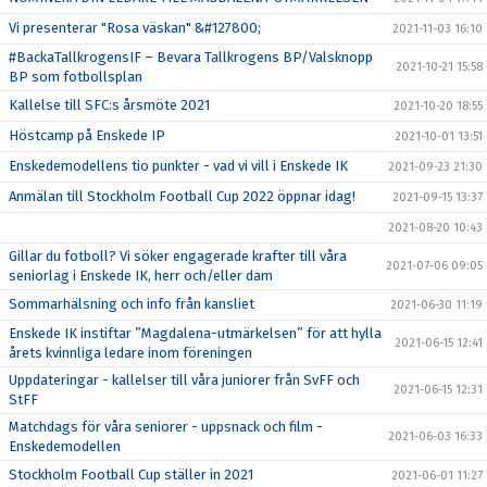
Vi presenterar "Rosa väskan" &#127800;
2021-11-03 16:10
#BackaTallkrogensIF – Bevara Tallkrogens BP/Valsknopp
2021-10-21 15:58
BP som fotbollsplan
Kallelse till SFC:s årsmöte 2021
2021-10-20 18:55
Höstcamp på Enskede IP
2021-10-01 13:51
Enskedemodellens tio punkter - vad vi vill i Enskede IK
2021-09-23 21:30
Anmälan till Stockholm Football Cup 2022 öppnar idag!
2021-09-15 13:37
2021-08-20 10:43
Gillar du fotboll? Vi söker engagerade krafter till våra
2021-07-06 09:05
seniorlag i Enskede IK, herr och/eller dam
Sommarhälsning och info från kansliet
2021-06-30 11:19
Enskede IK instiftar ”Magdalena-utmärkelsen” för att hylla
2021-06-15 12:41
årets kvinnliga ledare inom föreningen
Uppdateringar - kallelser till våra juniorer från SvFF och
2021-06-15 12:31
StFF
Matchdags för våra seniorer - uppsnack och film -
2021-06-03 16:33
Enskedemodellen
Stockholm Football Cup ställer in 2021
2021-06-01 11:27