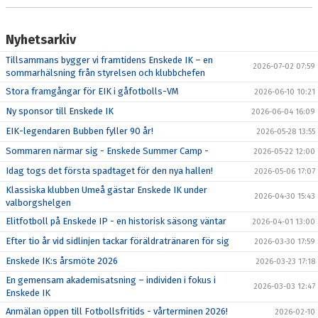
Nyhetsarkiv
Tillsammans bygger vi framtidens Enskede IK – en
2026-07-02 07:59
sommarhälsning från styrelsen och klubbchefen
Stora framgångar för EIK i gåfotbolls-VM
2026-06-10 10:21
Ny sponsor till Enskede IK
2026-06-04 16:09
EIK-legendaren Bubben fyller 90 år!
2026-05-28 13:55
Sommaren närmar sig - Enskede Summer Camp -
2026-05-22 12:00
Idag togs det första spadtaget för den nya hallen!
2026-05-06 17:07
Klassiska klubben Umeå gästar Enskede IK under
2026-04-30 15:43
valborgshelgen
Elitfotboll på Enskede IP - en historisk säsong väntar
2026-04-01 13:00
Efter tio år vid sidlinjen tackar föräldratränaren för sig
2026-03-30 17:59
Enskede IK:s årsmöte 2026
2026-03-23 17:18
En gemensam akademisatsning – individen i fokus i
2026-03-03 12:47
Enskede IK
Anmälan öppen till Fotbollsfritids - vårterminen 2026!
2026-02-10