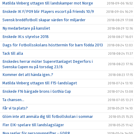
Matilda Vinberg uttagen till landskamper mot Norge
2018-09-06 16:52
Enskede IK F/P09 blir Players escort på Friends 10/9
2018-09-04 16:29
Svensk breddfotboll skapar värden för miljarder
2018-08-29 17:08
Ny medarbetare på kansliet
2018-08-29 12:16
Enskede IK:s styrelse 2018
2018-08-27 16:01
Dags för Fotbollsskolans hösttermin för barn födda 2013
2018-08-24 12:03
Tack till alla
2018-08-24 11:37
Enskedes herrar möter Superettanlaget Degerfors i
2018-08-23 17:16
Svenska Cupen nu på torsdag 23/8
Kommer det att hända igen..?
2018-08-23 17:15
Matilda Vinberg uttagen till F15-landslaget
2018-07-24 13:10
Enskede F16 bärgade brons i Gothia Cup
2018-07-24 13:08
Ta chansen...
2018-07-05 13:21
Får vi ta plats?
2018-05-29 14:10
Glöm inte att anmäla dig till fotbollskolan i sommar
2018-05-25 15:25
Fler EIK-spelare till landslagsläger
2018-05-25 11:42
Nya regler för personuppgifter - GDPR
2018-05-24 14:00