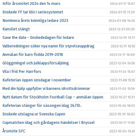
Inför årsmötet 2024 den 14 mars
2024-01-17 15:07
Enskede FF tar kliv i seriesystemet
2024-01-15 11:29
Nominera årets kvinnliga ledare 2023
2024-01-08 16:26
Kansliet stängt
2023-12-21 09:30
Save the date - Enskededagen för ledare
2023-12-19 15:17
Valberedningen söker nya namn för styrelseuppdrag
2023-12-11 16:55
Anmälan för barn födda 2019-2018
2023-12-11 16:00
Glöggmingel och julklappsförsäljning
2023-12-04 14:56
Vila i frid Per Harrfors
2023-11-24 15:07
Kafeterian öppen onsdagar i november
2023-11-08 15:55
Med din hjälp uppfyller vi barnens idrottsdrömmar
2023-11-02 15:59
Nytt datum för Stockholm Football Cup – anmälan öppen
2023-10-27 15:31
Kafeterian stänger för säsongen idag 26/10..
2023-10-26 18:33
Enskede utslagna ur Svenska Cupen
2023-10-19 16:03
Cupmatchen idag och gårdagens händelser i Bryssel
2023-10-17 11:50
Årsmöte SFC
2023-10-04 13:41