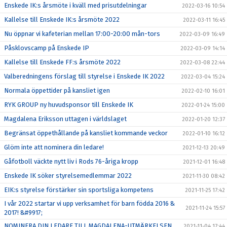
Enskede IK:s årsmöte i kväll med prisutdelningar
2022-03-16 10:54
Kallelse till Enskede IK:s årsmöte 2022
2022-03-11 16:45
Nu öppnar vi kafeterian mellan 17:00-20:00 mån-tors
2022-03-09 16:49
Påsklovscamp på Enskede IP
2022-03-09 14:14
Kallelse till Enskede FF:s årsmöte 2022
2022-03-08 22:44
Valberedningens förslag till styrelse i Enskede IK 2022
2022-03-04 15:24
Normala öppettider på kansliet igen
2022-02-10 16:01
RYK GROUP ny huvudsponsor till Enskede IK
2022-01-24 15:00
Magdalena Eriksson uttagen i världslaget
2022-01-20 12:37
Begränsat öppethållande på kansliet kommande veckor
2022-01-10 16:12
Glöm inte att nominera din ledare!
2021-12-13 20:49
Gåfotboll väckte nytt liv i Rods 76-åriga kropp
2021-12-01 16:48
Enskede IK söker styrelsemedlemmar 2022
2021-11-30 08:42
EIK:s styrelse förstärker sin sportsliga kompetens
2021-11-25 17:42
I vår 2022 startar vi upp verksamhet för barn födda 2016 &
2021-11-24 15:57
2017! &#9917;
NOMINERA DIN LEDARE TILL MAGDALENA-UTMÄRKELSEN
2021-11-04 17:44