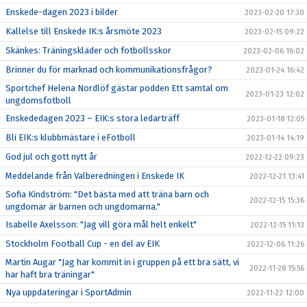
Enskede-dagen 2023 i bilder
2023-02-20 17:30
Kallelse till Enskede IK:s årsmöte 2023
2023-02-15 09:22
Skänkes: Träningskläder och fotbollsskor
2023-02-06 16:02
Brinner du för marknad och kommunikationsfrågor?
2023-01-24 16:42
Sportchef Helena Nordlöf gästar podden Ett samtal om
2023-01-23 12:02
ungdomsfotboll
Enskededagen 2023 – EIK:s stora ledarträff
2023-01-18 12:05
Bli EIK:s klubbmästare i eFotboll
2023-01-14 14:19
God jul och gott nytt år
2022-12-22 09:23
Meddelande från Valberedningen i Enskede IK
2022-12-21 13:41
Sofia Kindström: "Det bästa med att träna barn och
2022-12-15 15:36
ungdomar är barnen och ungdomarna."
Isabelle Axelsson: "Jag vill göra mål helt enkelt"
2022-12-15 11:13
Stockholm Football Cup - en del av EIK
2022-12-06 11:26
Martin Augar "Jag har kommit in i gruppen på ett bra sätt, vi
2022-11-28 15:56
har haft bra träningar"
Nya uppdateringar i SportAdmin
2022-11-22 12:00