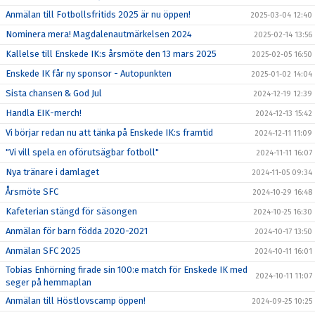
Anmälan till Fotbollsfritids 2025 är nu öppen!
2025-03-04 12:40
Nominera mera! Magdalenautmärkelsen 2024
2025-02-14 13:56
Kallelse till Enskede IK:s årsmöte den 13 mars 2025
2025-02-05 16:50
Enskede IK får ny sponsor - Autopunkten
2025-01-02 14:04
Sista chansen & God Jul
2024-12-19 12:39
Handla EIK-merch!
2024-12-13 15:42
Vi börjar redan nu att tänka på Enskede IK:s framtid
2024-12-11 11:09
"Vi vill spela en oförutsägbar fotboll"
2024-11-11 16:07
Nya tränare i damlaget
2024-11-05 09:34
Årsmöte SFC
2024-10-29 16:48
Kafeterian stängd för säsongen
2024-10-25 16:30
Anmälan för barn födda 2020-2021
2024-10-17 13:50
Anmälan SFC 2025
2024-10-11 16:01
Tobias Enhörning firade sin 100:e match för Enskede IK med
2024-10-11 11:07
seger på hemmaplan
Anmälan till Höstlovscamp öppen!
2024-09-25 10:25