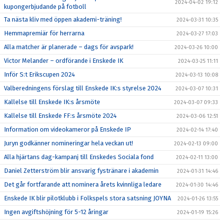
2024-04-02 19:12
kupongerbjudande på fotboll
Ta nästa kliv med öppen akademi-träning!
2024-03-31 10:35
Hemmapremiär för herrarna
2024-03-27 17:03
Alla matcher är planerade – dags för avspark!
2024-03-26 10:00
Victor Melander – ordförande i Enskede IK
2024-03-25 11:11
Inför S:t Erikscupen 2024
2024-03-13 10:08
Valberedningens förslag till Enskede IK:s styrelse 2024
2024-03-07 10:31
Kallelse till Enskede IK:s årsmöte
2024-03-07 09:33
Kallelse till Enskede FF:s årsmöte 2024
2024-03-06 12:51
Information om videokameror på Enskede IP
2024-02-14 17:40
Juryn godkänner nomineringar hela veckan ut!
2024-02-13 09:00
Alla hjärtans dag-kampanj till Enskedes Sociala fond
2024-02-11 13:00
Daniel Zetterström blir ansvarig fystränare i akademin
2024-01-31 14:46
Det går fortfarande att nominera årets kvinnliga ledare
2024-01-30 14:46
Enskede IK blir pilotklubb i Folkspels stora satsning JOYNA
2024-01-26 13:55
Ingen avgiftshöjning för 5-12 åringar
2024-01-19 15:26