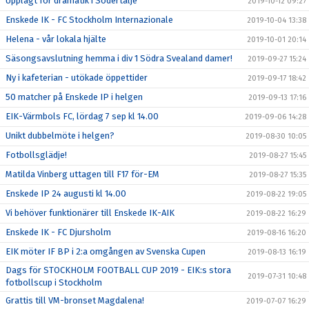
Upplagt för dramatik i Södertälje
2019-10-12 09:27
Enskede IK - FC Stockholm Internazionale
2019-10-04 13:38
Helena - vår lokala hjälte
2019-10-01 20:14
Säsongsavslutning hemma i div 1 Södra Svealand damer!
2019-09-27 15:24
Ny i kafeterian - utökade öppettider
2019-09-17 18:42
50 matcher på Enskede IP i helgen
2019-09-13 17:16
EIK-Värmbols FC, lördag 7 sep kl 14.00
2019-09-06 14:28
Unikt dubbelmöte i helgen?
2019-08-30 10:05
Fotbollsglädje!
2019-08-27 15:45
Matilda Vinberg uttagen till F17 för-EM
2019-08-27 15:35
Enskede IP 24 augusti kl 14.00
2019-08-22 19:05
Vi behöver funktionärer till Enskede IK-AIK
2019-08-22 16:29
Enskede IK - FC Djursholm
2019-08-16 16:20
EIK möter IF BP i 2:a omgången av Svenska Cupen
2019-08-13 16:19
Dags för STOCKHOLM FOOTBALL CUP 2019 - EIK:s stora
2019-07-31 10:48
fotbollscup i Stockholm
Grattis till VM-bronset Magdalena!
2019-07-07 16:29