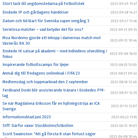
Stort tack till ungdomsledarna på Fotbollslek
2023-09-29 11:47
Enskede IP och gårdagens händelser
2023-09-28 14:27
Datum och tid klart för Svenska cupen omgång 3
2023-09-27 11:46
Serielösa matcher – vad betyder det för oss?
2023-09-21 09:35
Moa Nordemo gjorde ett inhopp i damernas match mot
2023-09-13 10:46
Västerås BK 30
Enskede IK satsar på akademi – med individens utveckling i
2023-09-06 16:53
fokus
Inspirerande fotbollscamps för tjejer
2023-08-25 13:00
Anmäl dig till fredagens onlinekval i FIFA 23
2023-08-21 09:43
Medlemsdag och loppmarknad den 2 september
2023-08-16 12:40
Ferdinand Dovin blir assisterande tränare i Enskedes P19-
2023-08-07 12:25
lag
Se när Magdalena Eriksson får en hyllningströja av ICA
2023-07-13 12:07
Sverige
Informationsblad juni 2023
2023-06-22 11:55
Stff: Därför växer Stockholmsfotbollen
2023-06-13 10:01
Scott Swainston: "Att gå första 8 utan förlust säger
2023-06-08 10:44