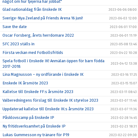
något om hur tjejerna har jobbat"
Glad nationaldag från Enskede IK
2023-06-06 08:00
Sverige-Nya Zeeland på Friends Arena 16 juni!
2023-06-03 12:00
Save the date
2023-06-01 17:00
Oscar Forsberg, årets herrdomare 2022
2023-06-01 11:19
SFC 2023 ställs in
2023-05-08 13:46
Första veckan med Fotbollsfritids
2023-04-22 10:28
Spela fotboll i Enskede IK! Anmälan öppen för barn födda
2023-04-12 13:38
2017-2018
Lina Magnusson – ny ordförande i Enskede IK
2023-03-16 17:25
Enskede IK årsmöte 2023
2023-03-15 15:07
Kallelse till Enskede FF:s årsmöte 2023
2023-03-11 08:43
Valberedningens förslag till Enskede IK styrelse 2023
2023-03-07 11:46
Uppdaterad kallelse till Enskede IK:s årsmöte 2023
2023-03-07 11:36
Påsklovscamp på Enskede IP
2023-02-28 14:45
Ny fritidsverksamhet på Enskede IP
2023-02-23 18:31
Lukas Gummesson ny tränare för P19
2023-02-22 09:30