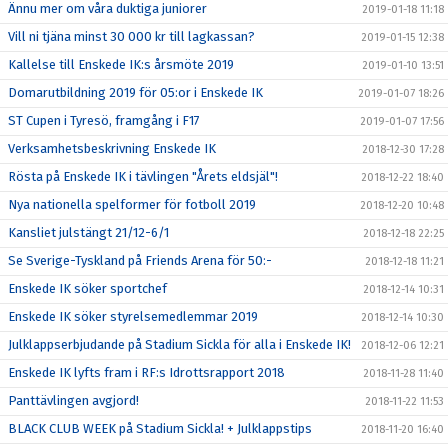
Ännu mer om våra duktiga juniorer
2019-01-18 11:18
Vill ni tjäna minst 30 000 kr till lagkassan?
2019-01-15 12:38
Kallelse till Enskede IK:s årsmöte 2019
2019-01-10 13:51
Domarutbildning 2019 för 05:or i Enskede IK
2019-01-07 18:26
ST Cupen i Tyresö, framgång i F17
2019-01-07 17:56
Verksamhetsbeskrivning Enskede IK
2018-12-30 17:28
Rösta på Enskede IK i tävlingen "Årets eldsjäl"!
2018-12-22 18:40
Nya nationella spelformer för fotboll 2019
2018-12-20 10:48
Kansliet julstängt 21/12-6/1
2018-12-18 22:25
Se Sverige-Tyskland på Friends Arena för 50:-
2018-12-18 11:21
Enskede IK söker sportchef
2018-12-14 10:31
Enskede IK söker styrelsemedlemmar 2019
2018-12-14 10:30
Julklappserbjudande på Stadium Sickla för alla i Enskede IK!
2018-12-06 12:21
Enskede IK lyfts fram i RF:s Idrottsrapport 2018
2018-11-28 11:40
Panttävlingen avgjord!
2018-11-22 11:53
BLACK CLUB WEEK på Stadium Sickla! + Julklappstips
2018-11-20 16:40