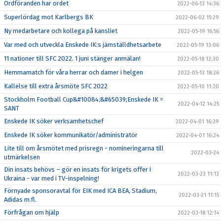
Ordföranden har ordet
2022-06-13 14:36
Superlördag mot Karlbergs BK
2022-06-02 15:29
Ny medarbetare och kollega på kansliet
2022-05-19 16:56
Var med och utveckla Enskede IK:s jämställdhetsarbete
2022-05-19 13:06
11 nationer till SFC 2022. 1 juni stänger anmälan!
2022-05-18 12:30
Hemmamatch för våra herrar och damer i helgen
2022-05-13 18:26
Kallelse till extra årsmöte SFC 2022
2022-05-10 11:20
Stockholm Football Cup&#10084;&#65039;Enskede IK =
2022-04-12 14:25
SANT
Enskede IK söker verksamhetschef
2022-04-01 16:29
Enskede IK söker kommunikatör/administratör
2022-04-01 16:24
Lite till om årsmötet med prisregn - nomineringarna till
2022-03-24
utmärkelsen
Din insats behövs – gör en insats för krigets offer i
2022-03-23 11:13
Ukraina - var med i TV-inspelning!
Förnyade sponsoravtal för EIK med ICA BEA, Stadium,
2022-03-21 11:15
Adidas m.fl.
Förfrågan om hjälp
2022-03-18 12:14