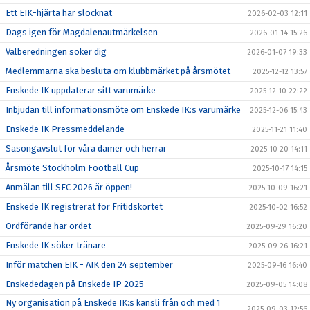
Ett EIK-hjärta har slocknat
2026-02-03 12:11
Dags igen för Magdalenautmärkelsen
2026-01-14 15:26
Valberedningen söker dig
2026-01-07 19:33
Medlemmarna ska besluta om klubbmärket på årsmötet
2025-12-12 13:57
Enskede IK uppdaterar sitt varumärke
2025-12-10 22:22
Inbjudan till informationsmöte om Enskede IK:s varumärke
2025-12-06 15:43
Enskede IK Pressmeddelande
2025-11-21 11:40
Säsongavslut för våra damer och herrar
2025-10-20 14:11
Årsmöte Stockholm Football Cup
2025-10-17 14:15
Anmälan till SFC 2026 är öppen!
2025-10-09 16:21
Enskede IK registrerat för Fritidskortet
2025-10-02 16:52
Ordförande har ordet
2025-09-29 16:20
Enskede IK söker tränare
2025-09-26 16:21
Inför matchen EIK - AIK den 24 september
2025-09-16 16:40
Enskededagen på Enskede IP 2025
2025-09-05 14:08
Ny organisation på Enskede IK:s kansli från och med 1
2025-09-03 12:56