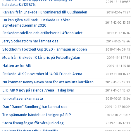
2019-12-17 09:57
halsdukar&#127876;
Ranjani från Enskede IK nominerad till Guldhanden
2019-12-14 11:27
Du kan göra skillnad! - Enskede IK söker
2019-12-02 13:25
styrelsemedlemmar 2020
Enskedemodellen och artikelserie i Aftonbladet
2019-11-27 16:16
Jerry Söderström har lämnat oss
2019-11-27 12:46
Stockholm Football Cup 2020 - anmälan är öppen
2019-11-14 09:45
Moa från Enskede IK får pris på Fotbollsgalan
2019-11-11 17:31
Hatten av för AIK
2019-11-11 15:18
Enskede-AIK 9 november kl 14.00 Friends Arena
2019-11-08 16:47
Nu kommer Kenny Pavey hem för att avsluta karriären
2019-11-05 19:33
EIK-AIK 9 nov på Friends Arena - 1 dag kvar
2019-11-04 13:43
Juniorallsvenskan nästa
2019-10-27 16:24
Dan "Danne" Sundberg har lämnat oss
2019-10-27 16:09
Tre spännande händelser i helgen på EIP
2019-10-25 15:17
Stora framgångar för våra juniorlag
2019-10-16 17:33