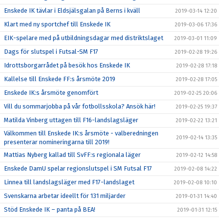
Enskede IK tävlar i Eldsjälsgalan på Berns i kväll
2019-03-14 12:20
Klart med ny sportchef till Enskede IK
2019-03-06 17:36
EIK-spelare med på utbildningsdagar med distriktslaget
2019-03-01 11:09
Dags för slutspel i Futsal-SM F17
2019-02-28 19:26
Idrottsborgarrådet på besök hos Enskede IK
2019-02-28 17:18
Kallelse till Enskede FF:s årsmöte 2019
2019-02-28 17:05
Enskede IK:s årsmöte genomfört
2019-02-25 20:06
Vill du sommarjobba på vår fotbollsskola? Ansök här!
2019-02-25 19:37
Matilda Vinberg uttagen till F16-landslagsläger
2019-02-22 13:21
Välkommen till Enskede IK:s årsmöte - valberedningen
2019-02-14 13:35
presenterar nomineringarna till 2019!
Mattias Nyberg kallad till SvFF:s regionala läger
2019-02-12 14:58
Enskede DamU spelar regionslutspel i SM Futsal F17
2019-02-08 14:22
Linnea till landslagsläger med F17-landslaget
2019-02-08 10:10
Svenskarna arbetar ideellt för 131 miljarder
2019-01-31 14:40
Stöd Enskede IK – panta på BEA!
2019-01-31 12:15