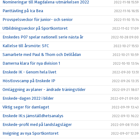
Nomineringar till Magdalena-utmärkelsen 2022
2022-11-18 15:59
Panttävling på Ica Bea
2022-11-16 16:55
Provspelsveckor för junior- och senior
2022-11-10 15:14
Utbildningsveckor på Sportkontoret
2022-11-02 17:09
Enskedes P07 spelar nationell serie nästa år
2022-10-28 09:00
Kallelse till årsmöte: SFC
2022-10-27 15:53
Samarbete med Paul & Thom och Delilådan
2022-10-21 10:59
Damerna klara för nya division 1
2022-10-10 13:54
Enskede IK - Genom hela livet
2022-09-30 13:51
Höstlovscamp på Enskede IP
2022-09-26 13:35
Omläggning av planer - ändrade träningstider
2022-09-21 18:07
Enskede-dagen 2022 i bilder
2022-09-21 09:00
Viktig seger för damlaget
2022-09-19 13:43
Enskede IK:s jämställdhetsanalys
2022-09-13 16:22
Enskede-profil med på landslagsläger
2022-09-08 11:00
Invigning av nya Sportkontoret
2022-09-07 12:39