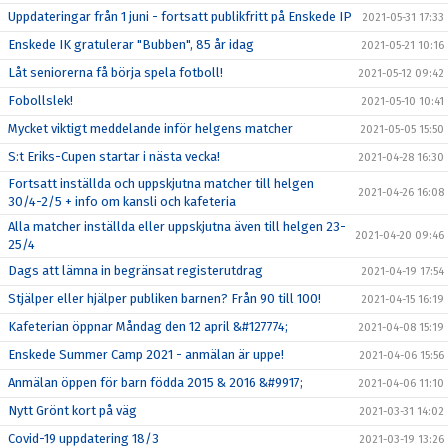
Uppdateringar från 1 juni - fortsatt publikfritt på Enskede IP
2021-05-31 17:33
Enskede IK gratulerar "Bubben", 85 år idag
2021-05-21 10:16
Låt seniorerna få börja spela fotboll!
2021-05-12 09:42
Fobollslek!
2021-05-10 10:41
Mycket viktigt meddelande inför helgens matcher
2021-05-05 15:50
S:t Eriks-Cupen startar i nästa vecka!
2021-04-28 16:30
Fortsatt inställda och uppskjutna matcher till helgen
2021-04-26 16:08
30/4-2/5 + info om kansli och kafeteria
Alla matcher inställda eller uppskjutna även till helgen 23-
2021-04-20 09:46
25/4
Dags att lämna in begränsat registerutdrag
2021-04-19 17:54
Stjälper eller hjälper publiken barnen? Från 90 till 100!
2021-04-15 16:19
Kafeterian öppnar Måndag den 12 april &#127774;
2021-04-08 15:19
Enskede Summer Camp 2021 - anmälan är uppe!
2021-04-06 15:56
Anmälan öppen för barn födda 2015 & 2016 &#9917;
2021-04-06 11:10
Nytt Grönt kort på väg
2021-03-31 14:02
Covid-19 uppdatering 18/3
2021-03-19 13:26