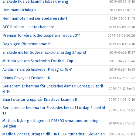
Enskede IK:s verksamhetsbeskrivning
2019-05-28 16:16
Hemmamatchdags
2019-05-17 16:30
Hemmamöte med serieledaren i div 1
2019-05-10 11:45
SFC funkisar – sista chansen!
2019-05-09 11:38
Premiär för våra fotbollsspelare födda 2014
2019-05-08 20:28
Dags igen för hemmamatch
2019-05-03 14:38
Enskede möter Södersnäckorna lördag 27 april!
2019-04-26 15:27
Mitti skriver om Stockholm Football Cup
2019-04-24 15:46
Adidas Trials på Enskede IP idag kl. 16-?
2019-04-24 14:55
Kenny Pavey till Enskede IK
2019-04-21 09:47
Seriepremiär hemma för Enskedes damer! Lördag 13 april
2019-04-12 14:40
kl 14
Snart startar vi upp vår Knatteverksamhet!
2019-04-05 12:16
Seriepremiär hemma för Enskedes herrar! Lördag 6 april kl
2019-04-05 11:50
13
Mattias Nyberg uttagen till P16/03 4-nationsturnering i
2019-04-04 12:52
Belgien
Matilda Vinberg uttagen till F16 UEFA-turnering i Slovenien
2019-03-26 15:01