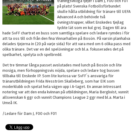
träningsvilliga tjejer i Dam J, F00 och F01
på plats! Svenska Fotbollsförbundet
skulle hålla utbildning för tränare till UEFA
Advanced A och behövde två
övningstrupper, vilket Enskedes tjejlag
tyckte lät som en kul grej. Dagen till ära
hade SvFF chartrat en buss som samtliga spelare och ledare rymdes i för
att ta oss till och från den fina Vinnarhallen på Bosön. På varsin planhalva
delades tjejerna in (20 på varje sida) för att vara med om 6 olika pass med
olika tränare. Det var en del spelövningar och bl.a. fokuserades det på
spelbarhet, spelyta och spelbredd.
Det tre timmar långa passet avslutades med lunch på Bosön och lite
mosiga, men förhoppningsvis nöjda, spelare och ledare tog bussen
tillbaka till Enskede IP. Som lite kuriosa var SvFF´s ansvariga för
tränarutbildningen Frida Wesström Skalleberg, som har EIK som
moderklubb och spelat hela vägen upp i A-laget. En annan intressant
notering var att den enda kvinnan på utbildningen, Maria Bergkvist, vunnit
allsvenskan 6 ggr och vunnit Champions League 2 ggr med bl.a. Marta i
Umeå IK.
/Ledare för Dam J, F00 och F01