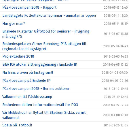
Påsklovscampen 2018 - Rapport
2018-05-15 16:40
Landslagets Fotbollskola i sommar - anmälan är öppen
2018-05-14 18:20
Hur gör man?
2018-05-14 18:19
Enskede IK startar Gåfotboll för seniorer - invigning
2018-05-07 16:38
måndag 7/5
Enskedespelaren Vilmer Rönnberg P18 uttagen till
2018-05-04 14:43
regionala landslagslägret
Projektledare 2018
2018-05-03 14:35
BEA ICA utökar sitt engagemang i Enskede IK
2018-04-05 12:22
Nu finns vi även på Instagram!!
2018-04-03 09:30
Påsklovscamp på Enskede IP
2018-04-03 09:26
Påsklovscampen 2018 - fler instruktörer
2018-03-19 19:45
Välkommen till Påsklovscamp
2018-03-19 12:45
Enskedemodellen i informationskväll för P03
2018-03-15 09:43
Vår klubbshop har flyttat till Stadium Sickla, varmt
2018-03-08 17:10
välkomna!
Spela Gå-Fotboll!
2018-02-26 13:05