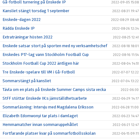
Gå-fotboll turnering på Enskede IP
2022-09-05 15:08
Kansliet stängt torsdag 1 september
2022-08-31 19:47
Enskede-dagen 2022
2022-08-29 08:48
Rädda Enskede IP
2022-08-26 12:34
Extraträningar hösten 2022
2022-08-25 12:41
Enskede satsar stort på sporten med ny verksamhetschef
2022-08-18 18:01
Enskedes P17-lag vann Stockholm Football Cup
2022-08-16 11:54
Stockholm Football Cup 2022 äntligen här
2022-08-04 14:51
Tre Enskede-spelare till VM i Gå-Fotboll
2022-07-07 12:22
Sommarstängt på kansliet
2022-07-04 13:22
Tävla om en plats på Enskede Summer Camps sista vecka
2022-06-30
StFF stöttar Enskede IK:s jämställdhetsarbete
2022-06-29 14:17
Sommarläsning: Intervju med Magdalena Eriksson
2022-06-28 11:00
Elizabeth Edomwonyi tar plats i damlaget
2022-06-23 14:47
Hemmamatcher innan sommaruppehållet
2022-06-21 12:47
Fortfarande platser kvar på sommarfotbollsskolan
2022-06-15 09:11