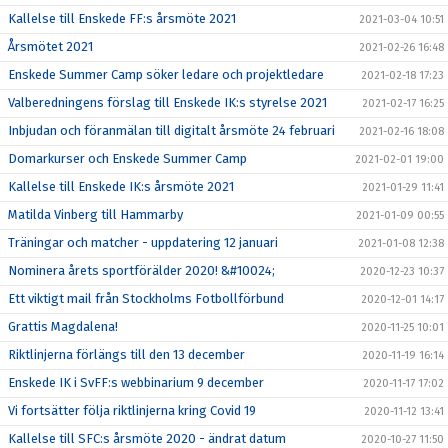
Kallelse till Enskede FF:s årsmöte 2021
2021-03-04 10:51
Årsmötet 2021
2021-02-26 16:48
Enskede Summer Camp söker ledare och projektledare
2021-02-18 17:23
Valberedningens förslag till Enskede IK:s styrelse 2021
2021-02-17 16:25
Inbjudan och föranmälan till digitalt årsmöte 24 februari
2021-02-16 18:08
Domarkurser och Enskede Summer Camp
2021-02-01 19:00
Kallelse till Enskede IK:s årsmöte 2021
2021-01-29 11:41
Matilda Vinberg till Hammarby
2021-01-09 00:55
Träningar och matcher - uppdatering 12 januari
2021-01-08 12:38
Nominera årets sportförälder 2020! &#10024;
2020-12-23 10:37
Ett viktigt mail från Stockholms Fotbollförbund
2020-12-01 14:17
Grattis Magdalena!
2020-11-25 10:01
Riktlinjerna förlängs till den 13 december
2020-11-19 16:14
Enskede IK i SvFF:s webbinarium 9 december
2020-11-17 17:02
Vi fortsätter följa riktlinjerna kring Covid 19
2020-11-12 13:41
Kallelse till SFC:s årsmöte 2020 - ändrat datum
2020-10-27 11:50