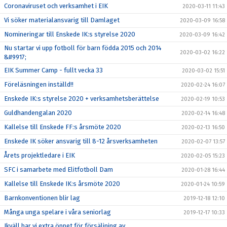
Coronaviruset och verksamhet i EIK
2020-03-11 11:43
Vi söker materialansvarig till Damlaget
2020-03-09 16:58
Nomineringar till Enskede IK:s styrelse 2020
2020-03-09 16:42
Nu startar vi upp fotboll för barn födda 2015 och 2014
2020-03-02 16:22
&#9917;
EIK Summer Camp - fullt vecka 33
2020-03-02 15:51
Föreläsningen inställd!!
2020-02-24 16:07
Enskede IK:s styrelse 2020 + verksamhetsberättelse
2020-02-19 10:53
Guldhandengalan 2020
2020-02-14 16:48
Kallelse till Enskede FF:s årsmöte 2020
2020-02-13 16:50
Enskede IK söker ansvarig till 8-12 årsverksamheten
2020-02-07 13:57
Årets projektledare i EIK
2020-02-05 15:23
SFC i samarbete med Elitfotboll Dam
2020-01-28 16:44
Kallelse till Enskede IK:s årsmöte 2020
2020-01-24 10:59
Barnkonventionen blir lag
2019-12-18 12:10
Många unga spelare i våra seniorlag
2019-12-17 10:33
Ikväll har vi extra öppet för försäljning av