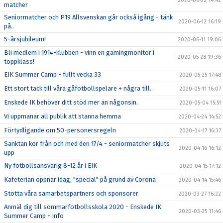
2020-06-22 14:42
matcher
Seniormatcher och P19 Allsvenskan går också igång - tänk
2020-06-12 16:19
på..
5-årsjubileum!
2020-06-11 19:06
Bli medlem i 1914-klubben - vinn en gamingmonitor i
2020-05-28 19:36
toppklass!
EIK Summer Camp - fullt vecka 33
2020-05-25 17:48
Ett stort tack till våra gåfotbollspelare + några till..
2020-05-11 16:07
Enskede IK behöver ditt stöd mer än någonsin.
2020-05-04 15:51
Vi uppmanar all publik att stanna hemma
2020-04-24 14:52
Förtydligande om 50-personersregeln
2020-04-17 16:37
Sanktan kör från och med den 17/4 - seniormatcher skjuts
2020-04-16 16:12
upp
Ny fotbollsansvarig 8-12 år i EIK
2020-04-15 17:12
Kafeterian öppnar idag, "special" på grund av Corona
2020-04-14 15:46
Stötta våra samarbetspartners och sponsorer
2020-03-27 16:22
Anmäl dig till sommarfotbollsskola 2020 - Enskede IK
2020-03-25 11:46
Summer Camp + info