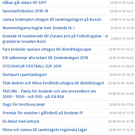
Håkan går vidare till StFF
2018-11-16 14:52
Spontanfotbollen 2018-19
2018-11-16 14:37
Linnea Söderqvist uttagen till landslagslägret på Bosön
2018-11-14 14:16
Nomineringarna haglar över Enskede IK..!
2018-11-14 12:55
Enskede IK nominerade till Zlatans pris på Fotbollsgalan - vi
2018-11-12 14:51
gratulerar Grunden Bois!
Fyra Enskede-spelare uttagna till distriktlagscuper
2018-11-09 10:27
EIK välkomnar alla ledare till Enskededagen 2018
2018-11-08 16:06
STOCKHOLM FOOTBALL CUP 2019
2018-10-31 18:20
Slutspurt i panttävlingen!
2018-10-30 16:15
Tilde Andrén och Vilma Ferdfeldt uttagna till distriktslaget
2018-10-30 16:06
TÄVLING - Panta för Enskede och vinn presentkort om
2018-10-26 13:00
2000:- 1000:- och 500:- på ICA BEA
Dags för höstlovscamp!
2018-10-04 11:54
Premiär för matcher i gåfotboll på Enskede IP
2018-09-27 11:15
En debut med avtryck
2018-09-24 17:10
Vilma och Linnea till landslagets regionala läger
2018-09-17 14:23