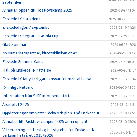
september
Anmälan öppen till Höstlovscamp 2025
2025-08-27 11:04
Enskede IK:s akademi
2025-08-22 09:00
Enskededagen 7 september
2025-08-19 14:28
Enskede IK segrare i Gothia Cup
2025-07-29 19:11
Glad Sommar!
2025-06-18 15:28
Ny samarbetspartner, idrottskliniken Atleti!
2025-06-18 10:49
Enskede Summer Camp
2025-05-21 16:03
Hall på Enskede IP, rättelse
2025-05-20 13:57
Enskede IK tar ytterligare ansvar för mental hälsa
2025-05-07 13:14
Kvinnligt Nätverk
2025-04-30 11:30
Information från StFF inför seriestarten
2025-03-24 16:31
Årsmötet 2025
2025-03-17 16:31
Uppdateringar om vattenläcka och plan 3 på Enskede IP
2025-03-10 14:50
Anmälan till Påsklovscampen 2025 är nu öppen!
2025-03-10 13:26
Valberedningens förslag till styrelse för Enskede IK
2025-03-06 13:41
verksamhetsåret 2025/2026