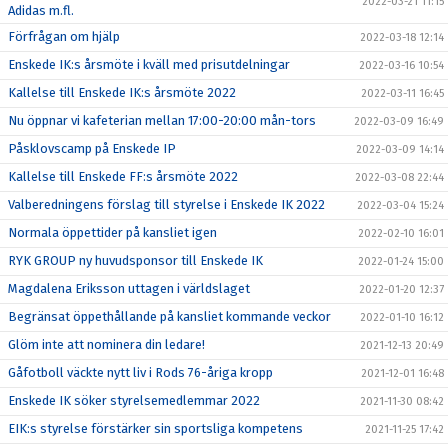
2022-03-21 11:15
Adidas m.fl.
Förfrågan om hjälp
2022-03-18 12:14
Enskede IK:s årsmöte i kväll med prisutdelningar
2022-03-16 10:54
Kallelse till Enskede IK:s årsmöte 2022
2022-03-11 16:45
Nu öppnar vi kafeterian mellan 17:00-20:00 mån-tors
2022-03-09 16:49
Påsklovscamp på Enskede IP
2022-03-09 14:14
Kallelse till Enskede FF:s årsmöte 2022
2022-03-08 22:44
Valberedningens förslag till styrelse i Enskede IK 2022
2022-03-04 15:24
Normala öppettider på kansliet igen
2022-02-10 16:01
RYK GROUP ny huvudsponsor till Enskede IK
2022-01-24 15:00
Magdalena Eriksson uttagen i världslaget
2022-01-20 12:37
Begränsat öppethållande på kansliet kommande veckor
2022-01-10 16:12
Glöm inte att nominera din ledare!
2021-12-13 20:49
Gåfotboll väckte nytt liv i Rods 76-åriga kropp
2021-12-01 16:48
Enskede IK söker styrelsemedlemmar 2022
2021-11-30 08:42
EIK:s styrelse förstärker sin sportsliga kompetens
2021-11-25 17:42