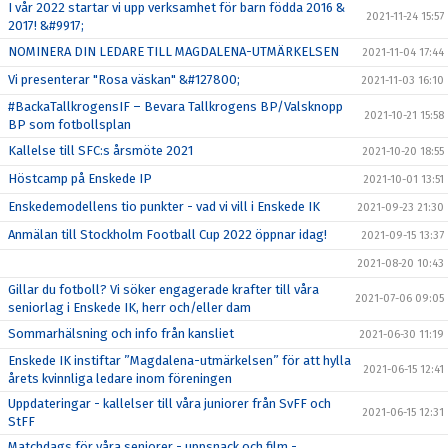
I vår 2022 startar vi upp verksamhet för barn födda 2016 &
2021-11-24 15:57
2017! &#9917;
NOMINERA DIN LEDARE TILL MAGDALENA-UTMÄRKELSEN
2021-11-04 17:44
Vi presenterar "Rosa väskan" &#127800;
2021-11-03 16:10
#BackaTallkrogensIF – Bevara Tallkrogens BP/Valsknopp
2021-10-21 15:58
BP som fotbollsplan
Kallelse till SFC:s årsmöte 2021
2021-10-20 18:55
Höstcamp på Enskede IP
2021-10-01 13:51
Enskedemodellens tio punkter - vad vi vill i Enskede IK
2021-09-23 21:30
Anmälan till Stockholm Football Cup 2022 öppnar idag!
2021-09-15 13:37
2021-08-20 10:43
Gillar du fotboll? Vi söker engagerade krafter till våra
2021-07-06 09:05
seniorlag i Enskede IK, herr och/eller dam
Sommarhälsning och info från kansliet
2021-06-30 11:19
Enskede IK instiftar ”Magdalena-utmärkelsen” för att hylla
2021-06-15 12:41
årets kvinnliga ledare inom föreningen
Uppdateringar - kallelser till våra juniorer från SvFF och
2021-06-15 12:31
StFF
Matchdags för våra seniorer - uppsnack och film -