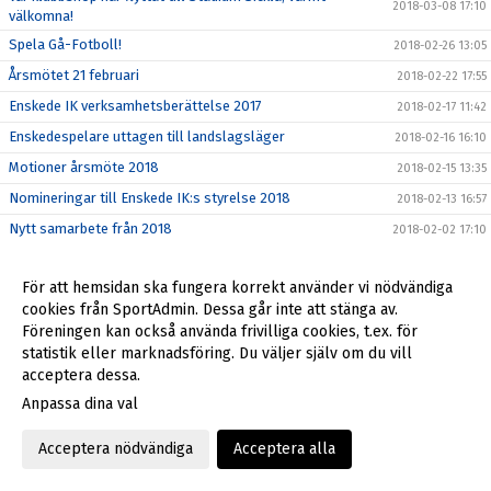
2018-03-08 17:10
välkomna!
Spela Gå-Fotboll!
2018-02-26 13:05
Årsmötet 21 februari
2018-02-22 17:55
Enskede IK verksamhetsberättelse 2017
2018-02-17 11:42
Enskedespelare uttagen till landslagsläger
2018-02-16 16:10
Motioner årsmöte 2018
2018-02-15 13:35
Nomineringar till Enskede IK:s styrelse 2018
2018-02-13 16:57
Nytt samarbete från 2018
2018-02-02 17:10
Börja spela fotboll i Enskede IK!
2018-02-01 17:43
För att hemsidan ska fungera korrekt använder vi nödvändiga
Nya ledarguiden klar!
2018-01-24 17:28
cookies från SportAdmin. Dessa går inte att stänga av.
Ny sponsor av Enskede IK
2018-01-12 15:54
Föreningen kan också använda frivilliga cookies, t.ex. för
Ny medarbetare på kansliet
statistik eller marknadsföring. Du väljer själv om du vill
2018-01-04 15:38
acceptera dessa.
Tragiska händelsen på Enskede Gårds gymnasium den 13
2017-12-28 15:38
december
Anpassa dina val
Julstängt på kansliet
2017-12-20 18:22
Acceptera nödvändiga
Acceptera alla
2017-12-18 14:37
Så blir du en bättre idrottsförälder