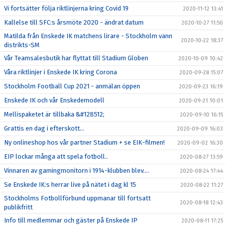
Vi fortsätter följa riktlinjerna kring Covid 19
2020-11-12 13:41
Kallelse till SFC:s årsmöte 2020 - ändrat datum
2020-10-27 11:50
Matilda från Enskede IK matchens lirare - Stockholm vann
2020-10-22 18:37
distrikts-SM
Vår Teamsalesbutik har flyttat till Stadium Globen
2020-10-09 10:42
Våra riktlinjer i Enskede IK kring Corona
2020-09-28 15:07
Stockholm Football Cup 2021 - anmälan öppen
2020-09-23 16:19
Enskede IK och vår Enskedemodell
2020-09-21 10:01
Mellispaketet är tillbaka &#128512;
2020-09-10 16:15
Grattis en dag i efterskott...
2020-09-09 16:03
Ny onlineshop hos vår partner Stadium + se EIK-filmen!
2020-09-02 16:30
EIP lockar många att spela fotboll..
2020-08-27 13:59
Vinnaren av gamingmonitorn i 1914-klubben blev....
2020-08-24 17:44
Se Enskede IK:s herrar live på nätet i dag kl 15
2020-08-22 11:27
Stockholms Fotbollförbund uppmanar till fortsatt
2020-08-18 12:43
publikfritt
Info till medlemmar och gäster på Enskede IP
2020-08-11 17:25