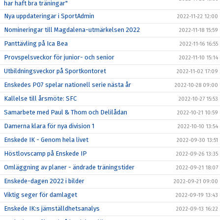
har haft bra träningar"
Nya uppdateringar i SportAdmin
2022-11-22 12:00
Nomineringar till Magdalena-utmärkelsen 2022
2022-11-18 15:59
Panttävling på Ica Bea
2022-11-16 16:55
Provspelsveckor för junior- och senior
2022-11-10 15:14
Utbildningsveckor på Sportkontoret
2022-11-02 17:09
Enskedes P07 spelar nationell serie nästa år
2022-10-28 09:00
Kallelse till årsmöte: SFC
2022-10-27 15:53
Samarbete med Paul & Thom och Delilådan
2022-10-21 10:59
Damerna klara för nya division 1
2022-10-10 13:54
Enskede IK - Genom hela livet
2022-09-30 13:51
Höstlovscamp på Enskede IP
2022-09-26 13:35
Omläggning av planer - ändrade träningstider
2022-09-21 18:07
Enskede-dagen 2022 i bilder
2022-09-21 09:00
Viktig seger för damlaget
2022-09-19 13:43
Enskede IK:s jämställdhetsanalys
2022-09-13 16:22