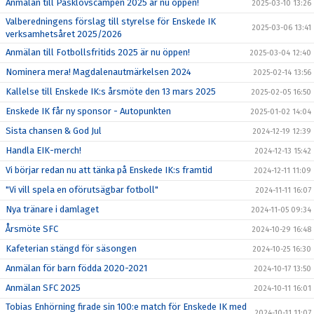
Anmälan till Påsklovscampen 2025 är nu öppen!
2025-03-10 13:26
Valberedningens förslag till styrelse för Enskede IK
2025-03-06 13:41
verksamhetsåret 2025/2026
Anmälan till Fotbollsfritids 2025 är nu öppen!
2025-03-04 12:40
Nominera mera! Magdalenautmärkelsen 2024
2025-02-14 13:56
Kallelse till Enskede IK:s årsmöte den 13 mars 2025
2025-02-05 16:50
Enskede IK får ny sponsor - Autopunkten
2025-01-02 14:04
Sista chansen & God Jul
2024-12-19 12:39
Handla EIK-merch!
2024-12-13 15:42
Vi börjar redan nu att tänka på Enskede IK:s framtid
2024-12-11 11:09
"Vi vill spela en oförutsägbar fotboll"
2024-11-11 16:07
Nya tränare i damlaget
2024-11-05 09:34
Årsmöte SFC
2024-10-29 16:48
Kafeterian stängd för säsongen
2024-10-25 16:30
Anmälan för barn födda 2020-2021
2024-10-17 13:50
Anmälan SFC 2025
2024-10-11 16:01
Tobias Enhörning firade sin 100:e match för Enskede IK med
2024-10-11 11:07