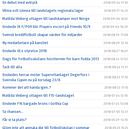
En debut med avtryck
2018-09-24 17:10
Vilma och Linnea till landslagets regionala läger
2018-09-17 14:23
Matilda Vinberg uttagen till landskamper mot Norge
2018-09-06 16:52
Enskede IK F/P09 blir Players escort på Friends 10/9
2018-09-04 16:29
Svensk breddfotboll skapar värden för miljarder
2018-08-29 17:08
Ny medarbetare på kansliet
2018-08-29 12:16
Enskede IK:s styrelse 2018
2018-08-27 16:01
Dags för Fotbollsskolans hösttermin för barn födda 2013
2018-08-24 12:03
Tack till alla
2018-08-24 11:37
Enskedes herrar möter Superettanlaget Degerfors i
2018-08-23 17:16
Svenska Cupen nu på torsdag 23/8
Kommer det att hända igen..?
2018-08-23 17:15
Matilda Vinberg uttagen till F15-landslaget
2018-07-24 13:10
Enskede F16 bärgade brons i Gothia Cup
2018-07-24 13:08
Ta chansen...
2018-07-05 13:21
Får vi ta plats?
2018-05-29 14:10
Glöm inte att anmäla dig till fotbollskolan i sommar
2018-05-25 15:25