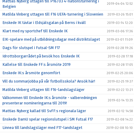
Mattias Nyberg uttagen till P16/03 4-nationsturnering i
2019-04-04 12:52
Belgien
Matilda Vinberg uttagen till F16 UEFA-turnering i Slovenien
2019-03-26 15:01
Enskede IK tävlar i Eldsjälsgalan på Berns i kväll
2019-03-14 12:20
Klart med ny sportchef till Enskede IK
2019-03-06 17:36
EIK-spelare med på utbildningsdagar med distriktslaget
2019-03-01 11:09
Dags för slutspel i Futsal-SM F17
2019-02-28 19:26
Idrottsborgarrådet på besök hos Enskede IK
2019-02-28 17:18
Kallelse till Enskede FF:s årsmöte 2019
2019-02-28 17:05
Enskede IK:s årsmöte genomfört
2019-02-25 20:06
Vill du sommarjobba på vår fotbollsskola? Ansök här!
2019-02-25 19:37
Matilda Vinberg uttagen till F16-landslagsläger
2019-02-22 13:21
Välkommen till Enskede IK:s årsmöte - valberedningen
2019-02-14 13:35
presenterar nomineringarna till 2019!
Mattias Nyberg kallad till SvFF:s regionala läger
2019-02-12 14:58
Enskede DamU spelar regionslutspel i SM Futsal F17
2019-02-08 14:22
Linnea till landslagsläger med F17-landslaget
2019-02-08 10:10