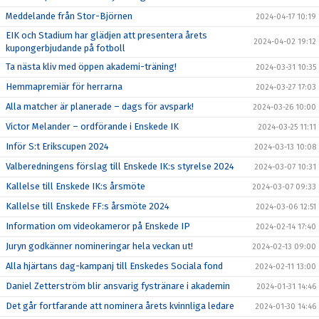
Meddelande från Stor-Björnen
2024-04-17 10:19
EIK och Stadium har glädjen att presentera årets
2024-04-02 19:12
kupongerbjudande på fotboll
Ta nästa kliv med öppen akademi-träning!
2024-03-31 10:35
Hemmapremiär för herrarna
2024-03-27 17:03
Alla matcher är planerade – dags för avspark!
2024-03-26 10:00
Victor Melander – ordförande i Enskede IK
2024-03-25 11:11
Inför S:t Erikscupen 2024
2024-03-13 10:08
Valberedningens förslag till Enskede IK:s styrelse 2024
2024-03-07 10:31
Kallelse till Enskede IK:s årsmöte
2024-03-07 09:33
Kallelse till Enskede FF:s årsmöte 2024
2024-03-06 12:51
Information om videokameror på Enskede IP
2024-02-14 17:40
Juryn godkänner nomineringar hela veckan ut!
2024-02-13 09:00
Alla hjärtans dag-kampanj till Enskedes Sociala fond
2024-02-11 13:00
Daniel Zetterström blir ansvarig fystränare i akademin
2024-01-31 14:46
Det går fortfarande att nominera årets kvinnliga ledare
2024-01-30 14:46