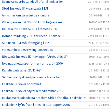
Svenskarna arbetar ideellt för 131 miljarder
2019-01-31 14:40
Stöd Enskede IK – panta på BEA!
2019-01-31 12:15
Ännu mer om våra duktiga juniorer
2019-01-18 11:18
Vill ni tjäna minst 30 000 kr till lagkassan?
2019-01-15 12:38
Kallelse till Enskede IK:s årsmöte 2019
2019-01-10 13:51
Domarutbildning 2019 för 05:or i Enskede IK
2019-01-07 18:26
ST Cupen i Tyresö, framgång i F17
2019-01-07 17:56
Verksamhetsbeskrivning Enskede IK
2018-12-30 17:28
Rösta på Enskede IK i tävlingen "Årets eldsjäl"!
2018-12-22 18:40
Nya nationella spelformer för fotboll 2019
2018-12-20 10:48
Kansliet julstängt 21/12-6/1
2018-12-18 22:25
Se Sverige-Tyskland på Friends Arena för 50:-
2018-12-18 11:21
Enskede IK söker sportchef
2018-12-14 10:31
Enskede IK söker styrelsemedlemmar 2019
2018-12-14 10:30
Julklappserbjudande på Stadium Sickla för alla i Enskede IK!
2018-12-06 12:21
Enskede IK lyfts fram i RF:s Idrottsrapport 2018
2018-11-28 11:40