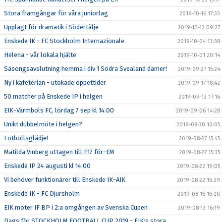
Stora framgångar för våra juniorlag
2019-10-16 17:33
Upplagt för dramatik i Södertälje
2019-10-12 09:27
Enskede IK - FC Stockholm Internazionale
2019-10-04 13:38
Helena - vår lokala hjälte
2019-10-01 20:14
Säsongsavslutning hemma i div 1 Södra Svealand damer!
2019-09-27 15:24
Ny i kafeterian - utökade öppettider
2019-09-17 18:42
50 matcher på Enskede IP i helgen
2019-09-13 17:16
EIK-Värmbols FC, lördag 7 sep kl 14.00
2019-09-06 14:28
Unikt dubbelmöte i helgen?
2019-08-30 10:05
Fotbollsglädje!
2019-08-27 15:45
Matilda Vinberg uttagen till F17 för-EM
2019-08-27 15:35
Enskede IP 24 augusti kl 14.00
2019-08-22 19:05
Vi behöver funktionärer till Enskede IK-AIK
2019-08-22 16:29
Enskede IK - FC Djursholm
2019-08-16 16:20
EIK möter IF BP i 2:a omgången av Svenska Cupen
2019-08-13 16:19
Dags för STOCKHOLM FOOTBALL CUP 2019 - EIK:s stora