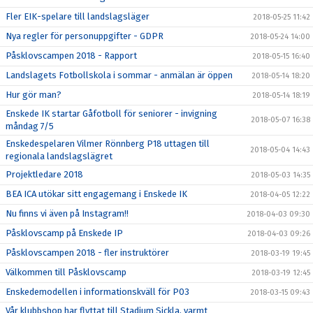
Fler EIK-spelare till landslagsläger
2018-05-25 11:42
Nya regler för personuppgifter - GDPR
2018-05-24 14:00
Påsklovscampen 2018 - Rapport
2018-05-15 16:40
Landslagets Fotbollskola i sommar - anmälan är öppen
2018-05-14 18:20
Hur gör man?
2018-05-14 18:19
Enskede IK startar Gåfotboll för seniorer - invigning
2018-05-07 16:38
måndag 7/5
Enskedespelaren Vilmer Rönnberg P18 uttagen till
2018-05-04 14:43
regionala landslagslägret
Projektledare 2018
2018-05-03 14:35
BEA ICA utökar sitt engagemang i Enskede IK
2018-04-05 12:22
Nu finns vi även på Instagram!!
2018-04-03 09:30
Påsklovscamp på Enskede IP
2018-04-03 09:26
Påsklovscampen 2018 - fler instruktörer
2018-03-19 19:45
Välkommen till Påsklovscamp
2018-03-19 12:45
Enskedemodellen i informationskväll för P03
2018-03-15 09:43
Vår klubbshop har flyttat till Stadium Sickla, varmt