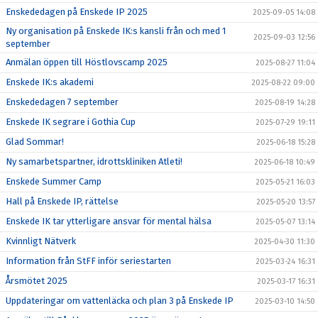
Enskededagen på Enskede IP 2025
2025-09-05 14:08
Ny organisation på Enskede IK:s kansli från och med 1
2025-09-03 12:56
september
Anmälan öppen till Höstlovscamp 2025
2025-08-27 11:04
Enskede IK:s akademi
2025-08-22 09:00
Enskededagen 7 september
2025-08-19 14:28
Enskede IK segrare i Gothia Cup
2025-07-29 19:11
Glad Sommar!
2025-06-18 15:28
Ny samarbetspartner, idrottskliniken Atleti!
2025-06-18 10:49
Enskede Summer Camp
2025-05-21 16:03
Hall på Enskede IP, rättelse
2025-05-20 13:57
Enskede IK tar ytterligare ansvar för mental hälsa
2025-05-07 13:14
Kvinnligt Nätverk
2025-04-30 11:30
Information från StFF inför seriestarten
2025-03-24 16:31
Årsmötet 2025
2025-03-17 16:31
Uppdateringar om vattenläcka och plan 3 på Enskede IP
2025-03-10 14:50