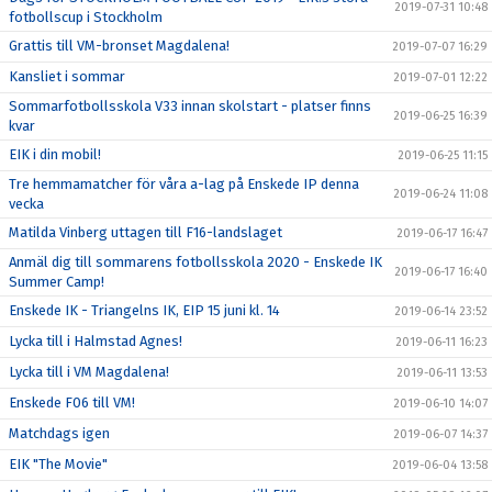
2019-07-31 10:48
fotbollscup i Stockholm
Grattis till VM-bronset Magdalena!
2019-07-07 16:29
Kansliet i sommar
2019-07-01 12:22
Sommarfotbollsskola V33 innan skolstart - platser finns
2019-06-25 16:39
kvar
EIK i din mobil!
2019-06-25 11:15
Tre hemmamatcher för våra a-lag på Enskede IP denna
2019-06-24 11:08
vecka
Matilda Vinberg uttagen till F16-landslaget
2019-06-17 16:47
Anmäl dig till sommarens fotbollsskola 2020 - Enskede IK
2019-06-17 16:40
Summer Camp!
Enskede IK - Triangelns IK, EIP 15 juni kl. 14
2019-06-14 23:52
Lycka till i Halmstad Agnes!
2019-06-11 16:23
Lycka till i VM Magdalena!
2019-06-11 13:53
Enskede F06 till VM!
2019-06-10 14:07
Matchdags igen
2019-06-07 14:37
EIK "The Movie"
2019-06-04 13:58