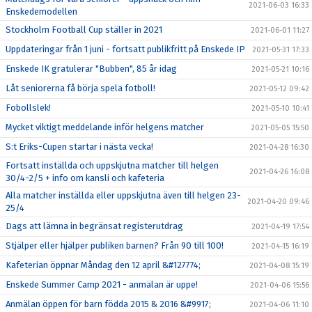
2021-06-03 16:33
Enskedemodellen
Stockholm Football Cup ställer in 2021
2021-06-01 11:27
Uppdateringar från 1 juni - fortsatt publikfritt på Enskede IP
2021-05-31 17:33
Enskede IK gratulerar "Bubben", 85 år idag
2021-05-21 10:16
Låt seniorerna få börja spela fotboll!
2021-05-12 09:42
Fobollslek!
2021-05-10 10:41
Mycket viktigt meddelande inför helgens matcher
2021-05-05 15:50
S:t Eriks-Cupen startar i nästa vecka!
2021-04-28 16:30
Fortsatt inställda och uppskjutna matcher till helgen
2021-04-26 16:08
30/4-2/5 + info om kansli och kafeteria
Alla matcher inställda eller uppskjutna även till helgen 23-
2021-04-20 09:46
25/4
Dags att lämna in begränsat registerutdrag
2021-04-19 17:54
Stjälper eller hjälper publiken barnen? Från 90 till 100!
2021-04-15 16:19
Kafeterian öppnar Måndag den 12 april &#127774;
2021-04-08 15:19
Enskede Summer Camp 2021 - anmälan är uppe!
2021-04-06 15:56
Anmälan öppen för barn födda 2015 & 2016 &#9917;
2021-04-06 11:10