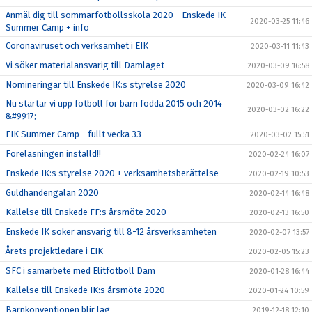
Anmäl dig till sommarfotbollsskola 2020 - Enskede IK
2020-03-25 11:46
Summer Camp + info
Coronaviruset och verksamhet i EIK
2020-03-11 11:43
Vi söker materialansvarig till Damlaget
2020-03-09 16:58
Nomineringar till Enskede IK:s styrelse 2020
2020-03-09 16:42
Nu startar vi upp fotboll för barn födda 2015 och 2014
2020-03-02 16:22
&#9917;
EIK Summer Camp - fullt vecka 33
2020-03-02 15:51
Föreläsningen inställd!!
2020-02-24 16:07
Enskede IK:s styrelse 2020 + verksamhetsberättelse
2020-02-19 10:53
Guldhandengalan 2020
2020-02-14 16:48
Kallelse till Enskede FF:s årsmöte 2020
2020-02-13 16:50
Enskede IK söker ansvarig till 8-12 årsverksamheten
2020-02-07 13:57
Årets projektledare i EIK
2020-02-05 15:23
SFC i samarbete med Elitfotboll Dam
2020-01-28 16:44
Kallelse till Enskede IK:s årsmöte 2020
2020-01-24 10:59
Barnkonventionen blir lag
2019-12-18 12:10