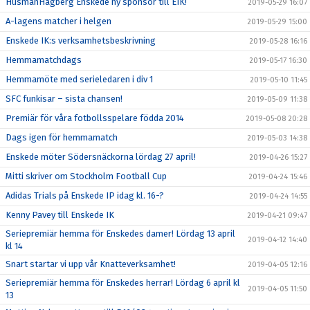
HusmanHagberg Enskede ny sponsor till EIK!
2019-05-29 16:07
A-lagens matcher i helgen
2019-05-29 15:00
Enskede IK:s verksamhetsbeskrivning
2019-05-28 16:16
Hemmamatchdags
2019-05-17 16:30
Hemmamöte med serieledaren i div 1
2019-05-10 11:45
SFC funkisar – sista chansen!
2019-05-09 11:38
Premiär för våra fotbollsspelare födda 2014
2019-05-08 20:28
Dags igen för hemmamatch
2019-05-03 14:38
Enskede möter Södersnäckorna lördag 27 april!
2019-04-26 15:27
Mitti skriver om Stockholm Football Cup
2019-04-24 15:46
Adidas Trials på Enskede IP idag kl. 16-?
2019-04-24 14:55
Kenny Pavey till Enskede IK
2019-04-21 09:47
Seriepremiär hemma för Enskedes damer! Lördag 13 april
2019-04-12 14:40
kl 14
Snart startar vi upp vår Knatteverksamhet!
2019-04-05 12:16
Seriepremiär hemma för Enskedes herrar! Lördag 6 april kl
2019-04-05 11:50
13