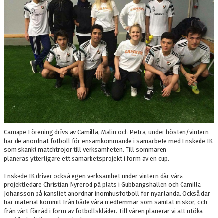
Camape Förening drívs av Camilla, Malin och Petra, under hösten/vintern
har de anordnat fotboll för ensamkommande i samarbete med Enskede IK
som skänkt matchtröjor till verksamheten. Till sommaren
planeras ytterligare ett samarbetsprojekt i form av en cup.
Enskede IK driver också egen verksamhet under vintern där våra
projektledare Christian Nyreröd på plats i Gubbängshallen och Camilla
Johansson på kansliet anordnar inomhusfotboll för nyanlända. Också där
har material kommit från både våra medlemmar som samlat in skor, och
från vårt förråd i form av fotbollskläder. Till våren planerar vi att utöka