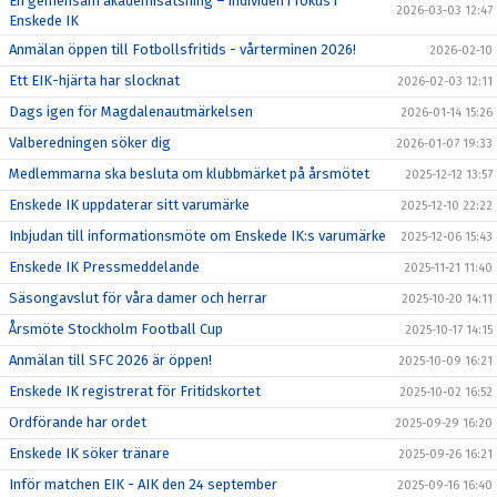
En gemensam akademisatsning – individen i fokus i
2026-03-03 12:47
Enskede IK
Anmälan öppen till Fotbollsfritids - vårterminen 2026!
2026-02-10
Ett EIK-hjärta har slocknat
2026-02-03 12:11
Dags igen för Magdalenautmärkelsen
2026-01-14 15:26
Valberedningen söker dig
2026-01-07 19:33
Medlemmarna ska besluta om klubbmärket på årsmötet
2025-12-12 13:57
Enskede IK uppdaterar sitt varumärke
2025-12-10 22:22
Inbjudan till informationsmöte om Enskede IK:s varumärke
2025-12-06 15:43
Enskede IK Pressmeddelande
2025-11-21 11:40
Säsongavslut för våra damer och herrar
2025-10-20 14:11
Årsmöte Stockholm Football Cup
2025-10-17 14:15
Anmälan till SFC 2026 är öppen!
2025-10-09 16:21
Enskede IK registrerat för Fritidskortet
2025-10-02 16:52
Ordförande har ordet
2025-09-29 16:20
Enskede IK söker tränare
2025-09-26 16:21
Inför matchen EIK - AIK den 24 september
2025-09-16 16:40