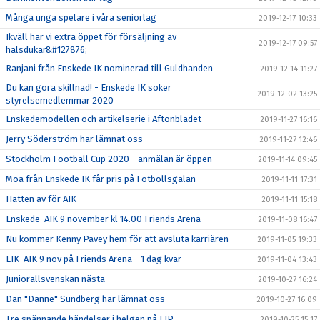
Många unga spelare i våra seniorlag
2019-12-17 10:33
Ikväll har vi extra öppet för försäljning av
2019-12-17 09:57
halsdukar&#127876;
Ranjani från Enskede IK nominerad till Guldhanden
2019-12-14 11:27
Du kan göra skillnad! - Enskede IK söker
2019-12-02 13:25
styrelsemedlemmar 2020
Enskedemodellen och artikelserie i Aftonbladet
2019-11-27 16:16
Jerry Söderström har lämnat oss
2019-11-27 12:46
Stockholm Football Cup 2020 - anmälan är öppen
2019-11-14 09:45
Moa från Enskede IK får pris på Fotbollsgalan
2019-11-11 17:31
Hatten av för AIK
2019-11-11 15:18
Enskede-AIK 9 november kl 14.00 Friends Arena
2019-11-08 16:47
Nu kommer Kenny Pavey hem för att avsluta karriären
2019-11-05 19:33
EIK-AIK 9 nov på Friends Arena - 1 dag kvar
2019-11-04 13:43
Juniorallsvenskan nästa
2019-10-27 16:24
Dan "Danne" Sundberg har lämnat oss
2019-10-27 16:09
Tre spännande händelser i helgen på EIP
2019-10-25 15:17