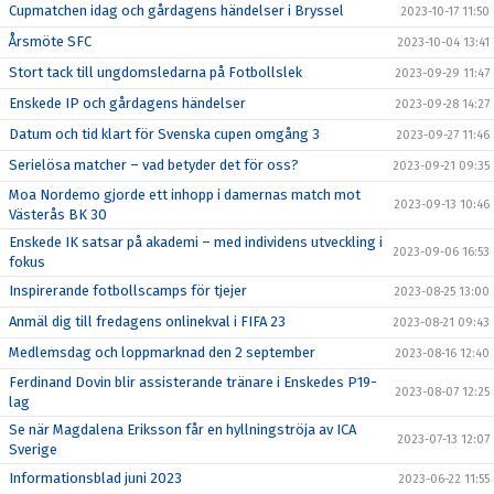
Cupmatchen idag och gårdagens händelser i Bryssel
2023-10-17 11:50
Årsmöte SFC
2023-10-04 13:41
Stort tack till ungdomsledarna på Fotbollslek
2023-09-29 11:47
Enskede IP och gårdagens händelser
2023-09-28 14:27
Datum och tid klart för Svenska cupen omgång 3
2023-09-27 11:46
Serielösa matcher – vad betyder det för oss?
2023-09-21 09:35
Moa Nordemo gjorde ett inhopp i damernas match mot
2023-09-13 10:46
Västerås BK 30
Enskede IK satsar på akademi – med individens utveckling i
2023-09-06 16:53
fokus
Inspirerande fotbollscamps för tjejer
2023-08-25 13:00
Anmäl dig till fredagens onlinekval i FIFA 23
2023-08-21 09:43
Medlemsdag och loppmarknad den 2 september
2023-08-16 12:40
Ferdinand Dovin blir assisterande tränare i Enskedes P19-
2023-08-07 12:25
lag
Se när Magdalena Eriksson får en hyllningströja av ICA
2023-07-13 12:07
Sverige
Informationsblad juni 2023
2023-06-22 11:55