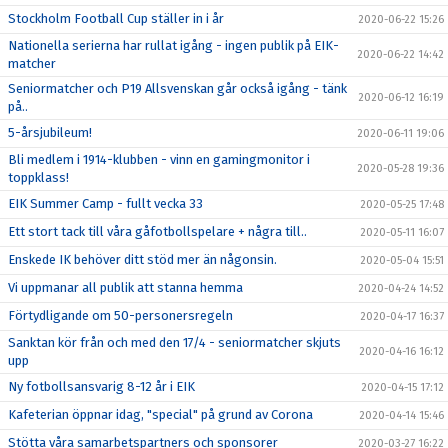
Stockholm Football Cup ställer in i år
2020-06-22 15:26
Nationella serierna har rullat igång - ingen publik på EIK-
2020-06-22 14:42
matcher
Seniormatcher och P19 Allsvenskan går också igång - tänk
2020-06-12 16:19
på..
5-årsjubileum!
2020-06-11 19:06
Bli medlem i 1914-klubben - vinn en gamingmonitor i
2020-05-28 19:36
toppklass!
EIK Summer Camp - fullt vecka 33
2020-05-25 17:48
Ett stort tack till våra gåfotbollspelare + några till..
2020-05-11 16:07
Enskede IK behöver ditt stöd mer än någonsin.
2020-05-04 15:51
Vi uppmanar all publik att stanna hemma
2020-04-24 14:52
Förtydligande om 50-personersregeln
2020-04-17 16:37
Sanktan kör från och med den 17/4 - seniormatcher skjuts
2020-04-16 16:12
upp
Ny fotbollsansvarig 8-12 år i EIK
2020-04-15 17:12
Kafeterian öppnar idag, "special" på grund av Corona
2020-04-14 15:46
Stötta våra samarbetspartners och sponsorer
2020-03-27 16:22