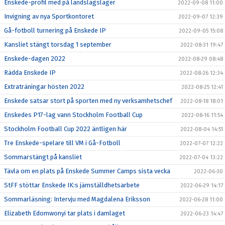
Enskede-profil med på landslagsläger
2022-09-08 11:00
Invigning av nya Sportkontoret
2022-09-07 12:39
Gå-fotboll turnering på Enskede IP
2022-09-05 15:08
Kansliet stängt torsdag 1 september
2022-08-31 19:47
Enskede-dagen 2022
2022-08-29 08:48
Rädda Enskede IP
2022-08-26 12:34
Extraträningar hösten 2022
2022-08-25 12:41
Enskede satsar stort på sporten med ny verksamhetschef
2022-08-18 18:01
Enskedes P17-lag vann Stockholm Football Cup
2022-08-16 11:54
Stockholm Football Cup 2022 äntligen här
2022-08-04 14:51
Tre Enskede-spelare till VM i Gå-Fotboll
2022-07-07 12:22
Sommarstängt på kansliet
2022-07-04 13:22
Tävla om en plats på Enskede Summer Camps sista vecka
2022-06-30
StFF stöttar Enskede IK:s jämställdhetsarbete
2022-06-29 14:17
Sommarläsning: Intervju med Magdalena Eriksson
2022-06-28 11:00
Elizabeth Edomwonyi tar plats i damlaget
2022-06-23 14:47