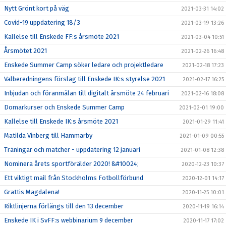
Nytt Grönt kort på väg
2021-03-31 14:02
Covid-19 uppdatering 18/3
2021-03-19 13:26
Kallelse till Enskede FF:s årsmöte 2021
2021-03-04 10:51
Årsmötet 2021
2021-02-26 16:48
Enskede Summer Camp söker ledare och projektledare
2021-02-18 17:23
Valberedningens förslag till Enskede IK:s styrelse 2021
2021-02-17 16:25
Inbjudan och föranmälan till digitalt årsmöte 24 februari
2021-02-16 18:08
Domarkurser och Enskede Summer Camp
2021-02-01 19:00
Kallelse till Enskede IK:s årsmöte 2021
2021-01-29 11:41
Matilda Vinberg till Hammarby
2021-01-09 00:55
Träningar och matcher - uppdatering 12 januari
2021-01-08 12:38
Nominera årets sportförälder 2020! &#10024;
2020-12-23 10:37
Ett viktigt mail från Stockholms Fotbollförbund
2020-12-01 14:17
Grattis Magdalena!
2020-11-25 10:01
Riktlinjerna förlängs till den 13 december
2020-11-19 16:14
Enskede IK i SvFF:s webbinarium 9 december
2020-11-17 17:02