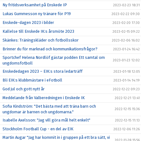
Ny fritidsverksamhet på Enskede IP
2023-02-23 18:31
Lukas Gummesson ny tränare för P19
2023-02-22 09:30
Enskede-dagen 2023 i bilder
2023-02-20 17:30
Kallelse till Enskede IK:s årsmöte 2023
2023-02-15 09:22
Skänkes: Träningskläder och fotbollsskor
2023-02-06 16:02
Brinner du för marknad och kommunikationsfrågor?
2023-01-24 16:42
Sportchef Helena Nordlöf gästar podden Ett samtal om
2023-01-23 12:02
ungdomsfotboll
Enskededagen 2023 – EIK:s stora ledarträff
2023-01-18 12:05
Bli EIK:s klubbmästare i eFotboll
2023-01-14 14:19
God jul och gott nytt år
2022-12-22 09:23
Meddelande från Valberedningen i Enskede IK
2022-12-21 13:41
Sofia Kindström: "Det bästa med att träna barn och
2022-12-15 15:36
ungdomar är barnen och ungdomarna."
Isabelle Axelsson: "Jag vill göra mål helt enkelt"
2022-12-15 11:13
Stockholm Football Cup - en del av EIK
2022-12-06 11:26
Martin Augar "Jag har kommit in i gruppen på ett bra sätt, vi
2022-11-28 15:56