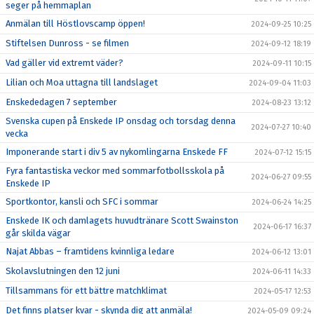
seger på hemmaplan
Anmälan till Höstlovscamp öppen!
2024-09-25 10:25
Stiftelsen Dunross - se filmen
2024-09-12 18:19
Vad gäller vid extremt väder?
2024-09-11 10:15
Lilian och Moa uttagna till landslaget
2024-09-04 11:03
Enskededagen 7 september
2024-08-23 13:12
Svenska cupen på Enskede IP onsdag och torsdag denna
2024-07-27 10:40
vecka
Imponerande start i div 5 av nykomlingarna Enskede FF
2024-07-12 15:15
Fyra fantastiska veckor med sommarfotbollsskola på
2024-06-27 09:55
Enskede IP
Sportkontor, kansli och SFC i sommar
2024-06-24 14:25
Enskede IK och damlagets huvudtränare Scott Swainston
2024-06-17 16:37
går skilda vägar
Najat Abbas – framtidens kvinnliga ledare
2024-06-12 13:01
Skolavslutningen den 12 juni
2024-06-11 14:33
Tillsammans för ett bättre matchklimat
2024-05-17 12:53
Det finns platser kvar - skynda dig att anmäla!
2024-05-09 09:24