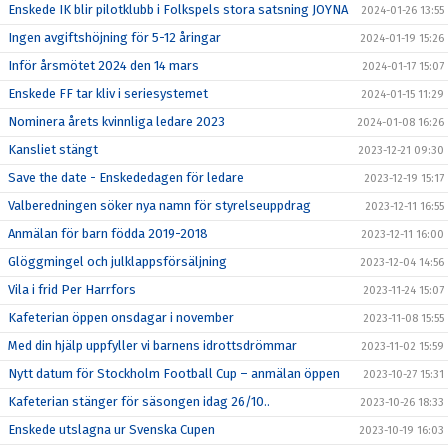
Enskede IK blir pilotklubb i Folkspels stora satsning JOYNA
2024-01-26 13:55
Ingen avgiftshöjning för 5-12 åringar
2024-01-19 15:26
Inför årsmötet 2024 den 14 mars
2024-01-17 15:07
Enskede FF tar kliv i seriesystemet
2024-01-15 11:29
Nominera årets kvinnliga ledare 2023
2024-01-08 16:26
Kansliet stängt
2023-12-21 09:30
Save the date - Enskededagen för ledare
2023-12-19 15:17
Valberedningen söker nya namn för styrelseuppdrag
2023-12-11 16:55
Anmälan för barn födda 2019-2018
2023-12-11 16:00
Glöggmingel och julklappsförsäljning
2023-12-04 14:56
Vila i frid Per Harrfors
2023-11-24 15:07
Kafeterian öppen onsdagar i november
2023-11-08 15:55
Med din hjälp uppfyller vi barnens idrottsdrömmar
2023-11-02 15:59
Nytt datum för Stockholm Football Cup – anmälan öppen
2023-10-27 15:31
Kafeterian stänger för säsongen idag 26/10..
2023-10-26 18:33
Enskede utslagna ur Svenska Cupen
2023-10-19 16:03