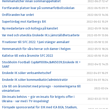
Hemmamatcher innan sommaruppehållet
2022-06-21 12:47
Fortfarande platser kvar på sommarfotbollsskolan
2022-06-15 09:11
Ordföranden har ordet
2022-06-13 14:36
Superlördag mot Karlbergs BK
2022-06-02 15:29
Ny medarbetare och kollega på kansliet
2022-05-19 16:56
Var med och utveckla Enskede IK:s jämställdhetsarbete
2022-05-19 13:06
11 nationer till SFC 2022. 1 juni stänger anmälan!
2022-05-18 12:30
Hemmamatch för våra herrar och damer i helgen
2022-05-13 18:26
Kallelse till extra årsmöte SFC 2022
2022-05-10 11:20
Stockholm Football Cup&#10084;&#65039;Enskede IK =
2022-04-12 14:25
SANT
Enskede IK söker verksamhetschef
2022-04-01 16:29
Enskede IK söker kommunikatör/administratör
2022-04-01 16:24
Lite till om årsmötet med prisregn - nomineringarna till
2022-03-24
utmärkelsen
Din insats behövs – gör en insats för krigets offer i
2022-03-23 11:13
Ukraina - var med i TV-inspelning!
Förnyade sponsoravtal för EIK med ICA BEA, Stadium,