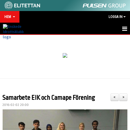
HEM
LOGGA IN
HEM
NYHETER
MATCHKALENDER
VID SKADA/OLYCKA
KONTAKT
Samarbete EIK och Camape Förening
<
>
SPONSRING
2016-02-02 20:00