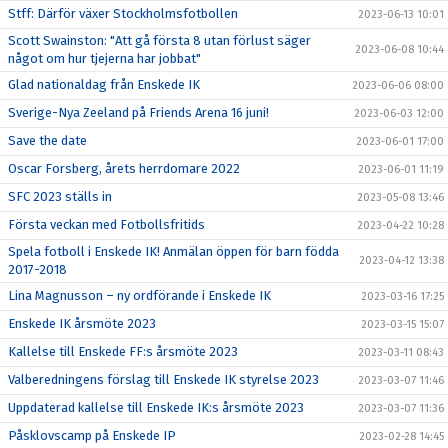
Stff: Därför växer Stockholmsfotbollen
2023-06-13 10:01
Scott Swainston: "Att gå första 8 utan förlust säger
2023-06-08 10:44
något om hur tjejerna har jobbat"
Glad nationaldag från Enskede IK
2023-06-06 08:00
Sverige-Nya Zeeland på Friends Arena 16 juni!
2023-06-03 12:00
Save the date
2023-06-01 17:00
Oscar Forsberg, årets herrdomare 2022
2023-06-01 11:19
SFC 2023 ställs in
2023-05-08 13:46
Första veckan med Fotbollsfritids
2023-04-22 10:28
Spela fotboll i Enskede IK! Anmälan öppen för barn födda
2023-04-12 13:38
2017-2018
Lina Magnusson – ny ordförande i Enskede IK
2023-03-16 17:25
Enskede IK årsmöte 2023
2023-03-15 15:07
Kallelse till Enskede FF:s årsmöte 2023
2023-03-11 08:43
Valberedningens förslag till Enskede IK styrelse 2023
2023-03-07 11:46
Uppdaterad kallelse till Enskede IK:s årsmöte 2023
2023-03-07 11:36
Påsklovscamp på Enskede IP
2023-02-28 14:45