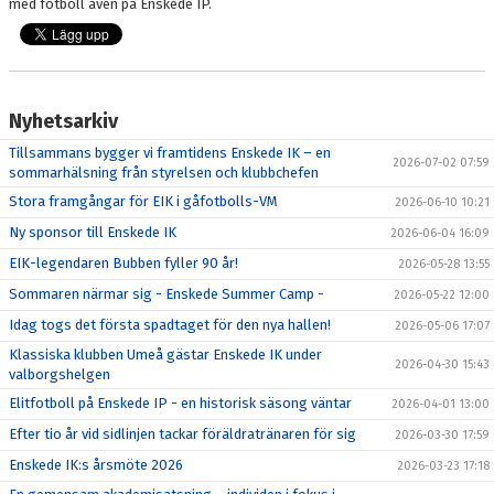
med fotboll även på Enskede IP.
Nyhetsarkiv
Tillsammans bygger vi framtidens Enskede IK – en
2026-07-02 07:59
sommarhälsning från styrelsen och klubbchefen
Stora framgångar för EIK i gåfotbolls-VM
2026-06-10 10:21
Ny sponsor till Enskede IK
2026-06-04 16:09
EIK-legendaren Bubben fyller 90 år!
2026-05-28 13:55
Sommaren närmar sig - Enskede Summer Camp -
2026-05-22 12:00
Idag togs det första spadtaget för den nya hallen!
2026-05-06 17:07
Klassiska klubben Umeå gästar Enskede IK under
2026-04-30 15:43
valborgshelgen
Elitfotboll på Enskede IP - en historisk säsong väntar
2026-04-01 13:00
Efter tio år vid sidlinjen tackar föräldratränaren för sig
2026-03-30 17:59
Enskede IK:s årsmöte 2026
2026-03-23 17:18