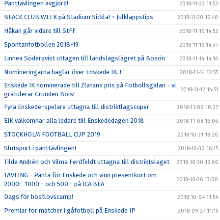
Panttävlingen avgjord!
2018-11-22 11:53
BLACK CLUB WEEK på Stadium Sickla! + Julklappstips
2018-11-20 16:40
Håkan går vidare till StFF
2018-11-16 14:52
Spontanfotbollen 2018-19
2018-11-16 14:37
Linnea Söderqvist uttagen till landslagslägret på Bosön
2018-11-14 14:16
Nomineringarna haglar över Enskede IK..!
2018-11-14 12:55
Enskede IK nominerade till Zlatans pris på Fotbollsgalan - vi
2018-11-12 14:51
gratulerar Grunden Bois!
Fyra Enskede-spelare uttagna till distriktlagscuper
2018-11-09 10:27
EIK välkomnar alla ledare till Enskededagen 2018
2018-11-08 16:06
STOCKHOLM FOOTBALL CUP 2019
2018-10-31 18:20
Slutspurt i panttävlingen!
2018-10-30 16:15
Tilde Andrén och Vilma Ferdfeldt uttagna till distriktslaget
2018-10-30 16:06
TÄVLING - Panta för Enskede och vinn presentkort om
2018-10-26 13:00
2000:- 1000:- och 500:- på ICA BEA
Dags för höstlovscamp!
2018-10-04 11:54
Premiär för matcher i gåfotboll på Enskede IP
2018-09-27 11:15