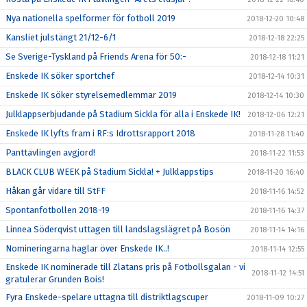
Nya nationella spelformer för fotboll 2019
2018-12-20 10:48
Kansliet julstängt 21/12-6/1
2018-12-18 22:25
Se Sverige-Tyskland på Friends Arena för 50:-
2018-12-18 11:21
Enskede IK söker sportchef
2018-12-14 10:31
Enskede IK söker styrelsemedlemmar 2019
2018-12-14 10:30
Julklappserbjudande på Stadium Sickla för alla i Enskede IK!
2018-12-06 12:21
Enskede IK lyfts fram i RF:s Idrottsrapport 2018
2018-11-28 11:40
Panttävlingen avgjord!
2018-11-22 11:53
BLACK CLUB WEEK på Stadium Sickla! + Julklappstips
2018-11-20 16:40
Håkan går vidare till StFF
2018-11-16 14:52
Spontanfotbollen 2018-19
2018-11-16 14:37
Linnea Söderqvist uttagen till landslagslägret på Bosön
2018-11-14 14:16
Nomineringarna haglar över Enskede IK..!
2018-11-14 12:55
Enskede IK nominerade till Zlatans pris på Fotbollsgalan - vi
2018-11-12 14:51
gratulerar Grunden Bois!
Fyra Enskede-spelare uttagna till distriktlagscuper
2018-11-09 10:27