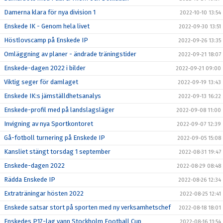
Damerna klara för nya division 1
2022-10-10 13:54
Enskede IK - Genom hela livet
2022-09-30 13:51
Höstlovscamp på Enskede IP
2022-09-26 13:35
Omläggning av planer - ändrade träningstider
2022-09-21 18:07
Enskede-dagen 2022 i bilder
2022-09-21 09:00
Viktig seger för damlaget
2022-09-19 13:43
Enskede IK:s jämställdhetsanalys
2022-09-13 16:22
Enskede-profil med på landslagsläger
2022-09-08 11:00
Invigning av nya Sportkontoret
2022-09-07 12:39
Gå-fotboll turnering på Enskede IP
2022-09-05 15:08
Kansliet stängt torsdag 1 september
2022-08-31 19:47
Enskede-dagen 2022
2022-08-29 08:48
Rädda Enskede IP
2022-08-26 12:34
Extraträningar hösten 2022
2022-08-25 12:41
Enskede satsar stort på sporten med ny verksamhetschef
2022-08-18 18:01
Enskedes P17-lag vann Stockholm Football Cup
2022-08-16 11:54