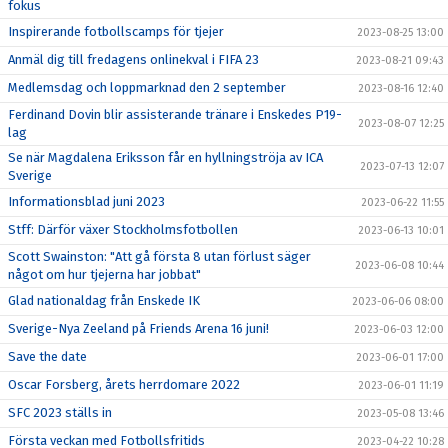
fokus
Inspirerande fotbollscamps för tjejer
2023-08-25 13:00
Anmäl dig till fredagens onlinekval i FIFA 23
2023-08-21 09:43
Medlemsdag och loppmarknad den 2 september
2023-08-16 12:40
Ferdinand Dovin blir assisterande tränare i Enskedes P19-
2023-08-07 12:25
lag
Se när Magdalena Eriksson får en hyllningströja av ICA
2023-07-13 12:07
Sverige
Informationsblad juni 2023
2023-06-22 11:55
Stff: Därför växer Stockholmsfotbollen
2023-06-13 10:01
Scott Swainston: "Att gå första 8 utan förlust säger
2023-06-08 10:44
något om hur tjejerna har jobbat"
Glad nationaldag från Enskede IK
2023-06-06 08:00
Sverige-Nya Zeeland på Friends Arena 16 juni!
2023-06-03 12:00
Save the date
2023-06-01 17:00
Oscar Forsberg, årets herrdomare 2022
2023-06-01 11:19
SFC 2023 ställs in
2023-05-08 13:46
Första veckan med Fotbollsfritids
2023-04-22 10:28