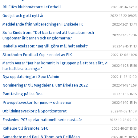
Bli EIK:s klubbmästare i eFotboll
2023-01-14 14:19
God jul och gott nytt år
2022-12-22 09:23
Meddelande från Valberedningen i Enskede IK
2022-12-21 13:41
Sofia Kindström: "Det bästa med att träna barn och
2022-12-15 15:36
ungdomar är barnen och ungdomarna."
Isabelle Axelsson: "Jag vill göra mål helt enkelt"
2022-12-15 11:13
Stockholm Football Cup - en del av EIK
2022-12-06 11:26
Martin Augar "Jag har kommit in i gruppen på ett bra sätt, vi
2022-11-28 15:56
har haft bra träningar"
Nya uppdateringar i SportAdmin
2022-11-22 12:00
Nomineringar till Magdalena-utmärkelsen 2022
2022-11-18 15:59
Panttävling på Ica Bea
2022-11-16 16:55
Provspelsveckor för junior- och senior
2022-11-10 15:14
Utbildningsveckor på Sportkontoret
2022-11-02 17:09
Enskedes P07 spelar nationell serie nästa år
2022-10-28 09:00
Kallelse till årsmöte: SFC
2022-10-27 15:53
Samarbete med Paul & Thom och Delilådan
2022-10-21 10:59