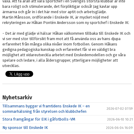
växa. Att få äran att vara sportchef i en Sveriges största klubbar är inte
bara roligt och stimulerande, det förpliktigar också! Jag kavlar upp
ärmarna och går in i det här med stor aptit och arbetsglädje.
Martin Månsson, ordförande i Enskede IK, är mycket nöjd med
rekryteringen av Håkan Pontén Andersson som ny sportchef i Enskede IK:
- Det är med glädje vi hälsar Håkan välkommen tillbaka till Enskede IK och
vi ser med stor tillförsikt fram mot att få använda oss av hans djupa
erfarenhet från många olika nivåer inom fotbollen. Genom Håkans
gedigna pedagogiska kunskap och erfarenhet får vi en väldigt bra
möjlighet att vidareutveckla arbetet med Enskedemodellen och ge våra
spelare och ledare, i alla åldersgrupper, ytterligare möjligheter att
utvecklas.
Nyhetsarkiv
Tillsammans bygger vi framtidens Enskede IK – en
2026-07-02 07:59
sommarhälsning från styrelsen och klubbchefen
Stora framgångar för EIK i gåfotbolls-VM
2026-06-10 10:21
Ny sponsor till Enskede IK
2026-06-04 16:09