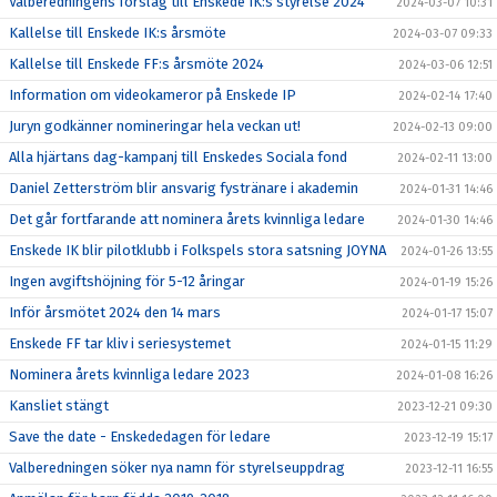
Valberedningens förslag till Enskede IK:s styrelse 2024
2024-03-07 10:31
Kallelse till Enskede IK:s årsmöte
2024-03-07 09:33
Kallelse till Enskede FF:s årsmöte 2024
2024-03-06 12:51
Information om videokameror på Enskede IP
2024-02-14 17:40
Juryn godkänner nomineringar hela veckan ut!
2024-02-13 09:00
Alla hjärtans dag-kampanj till Enskedes Sociala fond
2024-02-11 13:00
Daniel Zetterström blir ansvarig fystränare i akademin
2024-01-31 14:46
Det går fortfarande att nominera årets kvinnliga ledare
2024-01-30 14:46
Enskede IK blir pilotklubb i Folkspels stora satsning JOYNA
2024-01-26 13:55
Ingen avgiftshöjning för 5-12 åringar
2024-01-19 15:26
Inför årsmötet 2024 den 14 mars
2024-01-17 15:07
Enskede FF tar kliv i seriesystemet
2024-01-15 11:29
Nominera årets kvinnliga ledare 2023
2024-01-08 16:26
Kansliet stängt
2023-12-21 09:30
Save the date - Enskededagen för ledare
2023-12-19 15:17
Valberedningen söker nya namn för styrelseuppdrag
2023-12-11 16:55