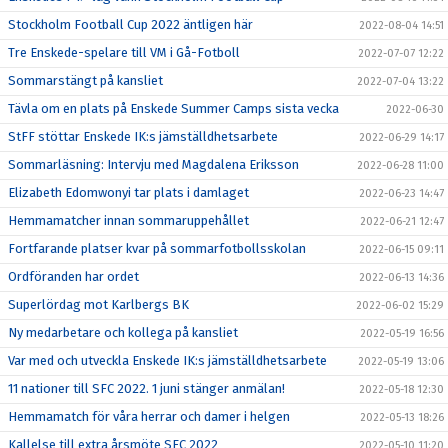
Stockholm Football Cup 2022 äntligen här
2022-08-04 14:51
Tre Enskede-spelare till VM i Gå-Fotboll
2022-07-07 12:22
Sommarstängt på kansliet
2022-07-04 13:22
Tävla om en plats på Enskede Summer Camps sista vecka
2022-06-30
StFF stöttar Enskede IK:s jämställdhetsarbete
2022-06-29 14:17
Sommarläsning: Intervju med Magdalena Eriksson
2022-06-28 11:00
Elizabeth Edomwonyi tar plats i damlaget
2022-06-23 14:47
Hemmamatcher innan sommaruppehållet
2022-06-21 12:47
Fortfarande platser kvar på sommarfotbollsskolan
2022-06-15 09:11
Ordföranden har ordet
2022-06-13 14:36
Superlördag mot Karlbergs BK
2022-06-02 15:29
Ny medarbetare och kollega på kansliet
2022-05-19 16:56
Var med och utveckla Enskede IK:s jämställdhetsarbete
2022-05-19 13:06
11 nationer till SFC 2022. 1 juni stänger anmälan!
2022-05-18 12:30
Hemmamatch för våra herrar och damer i helgen
2022-05-13 18:26
Kallelse till extra årsmöte SFC 2022
2022-05-10 11:20