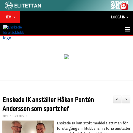
HEM
LOGGA IN
HEM
NYHETER
MATCHKALENDER
VID SKADA/OLYCKA
KONTAKT
Enskede IK anställer Håkan Pontén
<
>
SPONSRING
Andersson som sportchef
2015-10-21 18:29
Enskede IK kan stolt meddela att man för
första gången i klubbens historia anställer