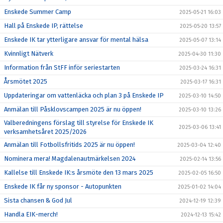
Enskede Summer Camp
2025-05-21 16:03
Hall på Enskede IP, rättelse
2025-05-20 13:57
Enskede IK tar ytterligare ansvar för mental hälsa
2025-05-07 13:14
Kvinnligt Nätverk
2025-04-30 11:30
Information från StFF inför seriestarten
2025-03-24 16:31
Årsmötet 2025
2025-03-17 16:31
Uppdateringar om vattenläcka och plan 3 på Enskede IP
2025-03-10 14:50
Anmälan till Påsklovscampen 2025 är nu öppen!
2025-03-10 13:26
Valberedningens förslag till styrelse för Enskede IK
2025-03-06 13:41
verksamhetsåret 2025/2026
Anmälan till Fotbollsfritids 2025 är nu öppen!
2025-03-04 12:40
Nominera mera! Magdalenautmärkelsen 2024
2025-02-14 13:56
Kallelse till Enskede IK:s årsmöte den 13 mars 2025
2025-02-05 16:50
Enskede IK får ny sponsor - Autopunkten
2025-01-02 14:04
Sista chansen & God Jul
2024-12-19 12:39
Handla EIK-merch!
2024-12-13 15:42