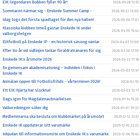
EIK-legendaren Bubben fyller 90 år!
2026-05-28 13:55
Sommaren närmar sig - Enskede Summer Camp -
2026-05-22 12:00
Idag togs det första spadtaget för den nya hallen!
2026-05-06 17:07
Klassiska klubben Umeå gästar Enskede IK under
2026-04-30 15:43
valborgshelgen
Elitfotboll på Enskede IP - en historisk säsong väntar
2026-04-01 13:00
Efter tio år vid sidlinjen tackar föräldratränaren för sig
2026-03-30 17:59
Enskede IK:s årsmöte 2026
2026-03-23 17:18
En gemensam akademisatsning – individen i fokus i
2026-03-03 12:47
Enskede IK
Anmälan öppen till Fotbollsfritids - vårterminen 2026!
2026-02-10
Ett EIK-hjärta har slocknat
2026-02-03 12:11
Dags igen för Magdalenautmärkelsen
2026-01-14 15:26
Valberedningen söker dig
2026-01-07 19:33
Medlemmarna ska besluta om klubbmärket på årsmötet
2025-12-12 13:57
Enskede IK uppdaterar sitt varumärke
2025-12-10 22:22
Inbjudan till informationsmöte om Enskede IK:s varumärke
2025-12-06 15:43