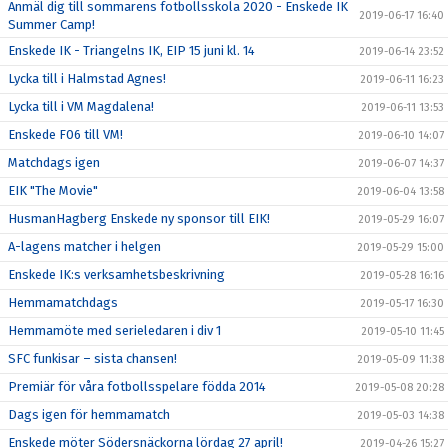
Anmäl dig till sommarens fotbollsskola 2020 - Enskede IK
2019-06-17 16:40
Summer Camp!
Enskede IK - Triangelns IK, EIP 15 juni kl. 14
2019-06-14 23:52
Lycka till i Halmstad Agnes!
2019-06-11 16:23
Lycka till i VM Magdalena!
2019-06-11 13:53
Enskede F06 till VM!
2019-06-10 14:07
Matchdags igen
2019-06-07 14:37
EIK "The Movie"
2019-06-04 13:58
HusmanHagberg Enskede ny sponsor till EIK!
2019-05-29 16:07
A-lagens matcher i helgen
2019-05-29 15:00
Enskede IK:s verksamhetsbeskrivning
2019-05-28 16:16
Hemmamatchdags
2019-05-17 16:30
Hemmamöte med serieledaren i div 1
2019-05-10 11:45
SFC funkisar – sista chansen!
2019-05-09 11:38
Premiär för våra fotbollsspelare födda 2014
2019-05-08 20:28
Dags igen för hemmamatch
2019-05-03 14:38
Enskede möter Södersnäckorna lördag 27 april!
2019-04-26 15:27