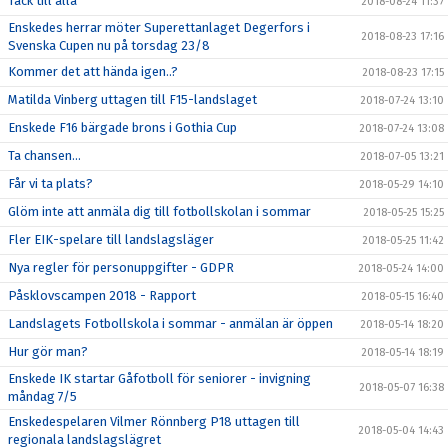
Tack till alla
2018-08-24 11:37
Enskedes herrar möter Superettanlaget Degerfors i
2018-08-23 17:16
Svenska Cupen nu på torsdag 23/8
Kommer det att hända igen..?
2018-08-23 17:15
Matilda Vinberg uttagen till F15-landslaget
2018-07-24 13:10
Enskede F16 bärgade brons i Gothia Cup
2018-07-24 13:08
Ta chansen...
2018-07-05 13:21
Får vi ta plats?
2018-05-29 14:10
Glöm inte att anmäla dig till fotbollskolan i sommar
2018-05-25 15:25
Fler EIK-spelare till landslagsläger
2018-05-25 11:42
Nya regler för personuppgifter - GDPR
2018-05-24 14:00
Påsklovscampen 2018 - Rapport
2018-05-15 16:40
Landslagets Fotbollskola i sommar - anmälan är öppen
2018-05-14 18:20
Hur gör man?
2018-05-14 18:19
Enskede IK startar Gåfotboll för seniorer - invigning
2018-05-07 16:38
måndag 7/5
Enskedespelaren Vilmer Rönnberg P18 uttagen till
2018-05-04 14:43
regionala landslagslägret