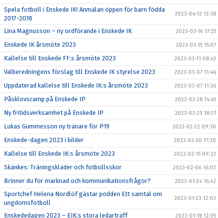
Spela fotboll i Enskede IK! Anmälan öppen för barn födda
2023-04-12 13:38
2017-2018
Lina Magnusson – ny ordförande i Enskede IK
2023-03-16 17:25
Enskede IK årsmöte 2023
2023-03-15 15:07
Kallelse till Enskede FF:s årsmöte 2023
2023-03-11 08:43
Valberedningens förslag till Enskede IK styrelse 2023
2023-03-07 11:46
Uppdaterad kallelse till Enskede IK:s årsmöte 2023
2023-03-07 11:36
Påsklovscamp på Enskede IP
2023-02-28 14:45
Ny fritidsverksamhet på Enskede IP
2023-02-23 18:31
Lukas Gummesson ny tränare för P19
2023-02-22 09:30
Enskede-dagen 2023 i bilder
2023-02-20 17:30
Kallelse till Enskede IK:s årsmöte 2023
2023-02-15 09:22
Skänkes: Träningskläder och fotbollsskor
2023-02-06 16:02
Brinner du för marknad och kommunikationsfrågor?
2023-01-24 16:42
Sportchef Helena Nordlöf gästar podden Ett samtal om
2023-01-23 12:02
ungdomsfotboll
Enskededagen 2023 – EIK:s stora ledarträff
2023-01-18 12:05