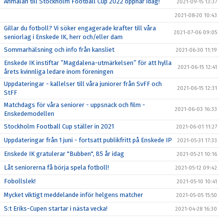
Anmälan till Stockholm Football Cup 2022 öppnar idag!
2021-09-15 13:37
2021-08-20 10:43
Gillar du fotboll? Vi söker engagerade krafter till våra
2021-07-06 09:05
seniorlag i Enskede IK, herr och/eller dam
Sommarhälsning och info från kansliet
2021-06-30 11:19
Enskede IK instiftar ”Magdalena-utmärkelsen” för att hylla
2021-06-15 12:41
årets kvinnliga ledare inom föreningen
Uppdateringar - kallelser till våra juniorer från SvFF och
2021-06-15 12:31
StFF
Matchdags för våra seniorer - uppsnack och film -
2021-06-03 16:33
Enskedemodellen
Stockholm Football Cup ställer in 2021
2021-06-01 11:27
Uppdateringar från 1 juni - fortsatt publikfritt på Enskede IP
2021-05-31 17:33
Enskede IK gratulerar "Bubben", 85 år idag
2021-05-21 10:16
Låt seniorerna få börja spela fotboll!
2021-05-12 09:42
Fobollslek!
2021-05-10 10:41
Mycket viktigt meddelande inför helgens matcher
2021-05-05 15:50
S:t Eriks-Cupen startar i nästa vecka!
2021-04-28 16:30