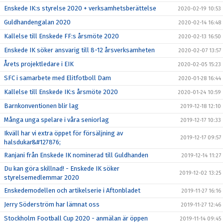
Enskede IK:s styrelse 2020 + verksamhetsberättelse
2020-02-19 10:53
Guldhandengalan 2020
2020-02-14 16:48
Kallelse till Enskede FF:s årsmöte 2020
2020-02-13 16:50
Enskede IK söker ansvarig till 8-12 årsverksamheten
2020-02-07 13:57
Årets projektledare i EIK
2020-02-05 15:23
SFC i samarbete med Elitfotboll Dam
2020-01-28 16:44
Kallelse till Enskede IK:s årsmöte 2020
2020-01-24 10:59
Barnkonventionen blir lag
2019-12-18 12:10
Många unga spelare i våra seniorlag
2019-12-17 10:33
Ikväll har vi extra öppet för försäljning av
2019-12-17 09:57
halsdukar&#127876;
Ranjani från Enskede IK nominerad till Guldhanden
2019-12-14 11:27
Du kan göra skillnad! - Enskede IK söker
2019-12-02 13:25
styrelsemedlemmar 2020
Enskedemodellen och artikelserie i Aftonbladet
2019-11-27 16:16
Jerry Söderström har lämnat oss
2019-11-27 12:46
Stockholm Football Cup 2020 - anmälan är öppen
2019-11-14 09:45