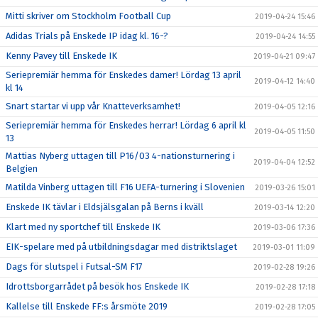
Mitti skriver om Stockholm Football Cup
2019-04-24 15:46
Adidas Trials på Enskede IP idag kl. 16-?
2019-04-24 14:55
Kenny Pavey till Enskede IK
2019-04-21 09:47
Seriepremiär hemma för Enskedes damer! Lördag 13 april
2019-04-12 14:40
kl 14
Snart startar vi upp vår Knatteverksamhet!
2019-04-05 12:16
Seriepremiär hemma för Enskedes herrar! Lördag 6 april kl
2019-04-05 11:50
13
Mattias Nyberg uttagen till P16/03 4-nationsturnering i
2019-04-04 12:52
Belgien
Matilda Vinberg uttagen till F16 UEFA-turnering i Slovenien
2019-03-26 15:01
Enskede IK tävlar i Eldsjälsgalan på Berns i kväll
2019-03-14 12:20
Klart med ny sportchef till Enskede IK
2019-03-06 17:36
EIK-spelare med på utbildningsdagar med distriktslaget
2019-03-01 11:09
Dags för slutspel i Futsal-SM F17
2019-02-28 19:26
Idrottsborgarrådet på besök hos Enskede IK
2019-02-28 17:18
Kallelse till Enskede FF:s årsmöte 2019
2019-02-28 17:05