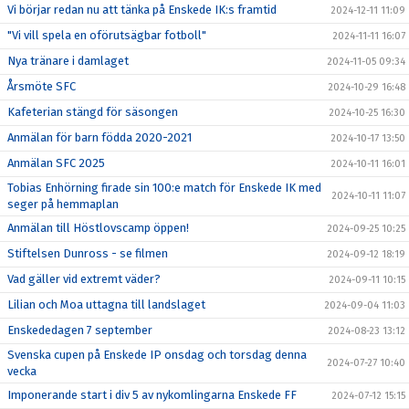
Vi börjar redan nu att tänka på Enskede IK:s framtid
2024-12-11 11:09
"Vi vill spela en oförutsägbar fotboll"
2024-11-11 16:07
Nya tränare i damlaget
2024-11-05 09:34
Årsmöte SFC
2024-10-29 16:48
Kafeterian stängd för säsongen
2024-10-25 16:30
Anmälan för barn födda 2020-2021
2024-10-17 13:50
Anmälan SFC 2025
2024-10-11 16:01
Tobias Enhörning firade sin 100:e match för Enskede IK med
2024-10-11 11:07
seger på hemmaplan
Anmälan till Höstlovscamp öppen!
2024-09-25 10:25
Stiftelsen Dunross - se filmen
2024-09-12 18:19
Vad gäller vid extremt väder?
2024-09-11 10:15
Lilian och Moa uttagna till landslaget
2024-09-04 11:03
Enskededagen 7 september
2024-08-23 13:12
Svenska cupen på Enskede IP onsdag och torsdag denna
2024-07-27 10:40
vecka
Imponerande start i div 5 av nykomlingarna Enskede FF
2024-07-12 15:15