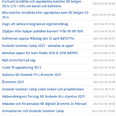
Fortsatt inställda och uppskjutna matcher till helgen
2021-04-26 16:08
30/4-2/5 + info om kansli och kafeteria
Alla matcher inställda eller uppskjutna även till helgen 23-
2021-04-20 09:46
25/4
Dags att lämna in begränsat registerutdrag
2021-04-19 17:54
Stjälper eller hjälper publiken barnen? Från 90 till 100!
2021-04-15 16:19
Kafeterian öppnar Måndag den 12 april &#127774;
2021-04-08 15:19
Enskede Summer Camp 2021 - anmälan är uppe!
2021-04-06 15:56
Anmälan öppen för barn födda 2015 & 2016 &#9917;
2021-04-06 11:10
Nytt Grönt kort på väg
2021-03-31 14:02
Covid-19 uppdatering 18/3
2021-03-19 13:26
Kallelse till Enskede FF:s årsmöte 2021
2021-03-04 10:51
Årsmötet 2021
2021-02-26 16:48
Enskede Summer Camp söker ledare och projektledare
2021-02-18 17:23
Valberedningens förslag till Enskede IK:s styrelse 2021
2021-02-17 16:25
Inbjudan och föranmälan till digitalt årsmöte 24 februari
2021-02-16 18:08
Domarkurser och Enskede Summer Camp
2021-02-01 19:00