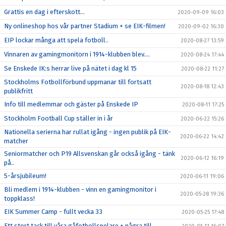
Grattis en dag i efterskott...
2020-09-09 16:03
Ny onlineshop hos vår partner Stadium + se EIK-filmen!
2020-09-02 16:30
EIP lockar många att spela fotboll..
2020-08-27 13:59
Vinnaren av gamingmonitorn i 1914-klubben blev....
2020-08-24 17:44
Se Enskede IK:s herrar live på nätet i dag kl 15
2020-08-22 11:27
Stockholms Fotbollförbund uppmanar till fortsatt
2020-08-18 12:43
publikfritt
Info till medlemmar och gäster på Enskede IP
2020-08-11 17:25
Stockholm Football Cup ställer in i år
2020-06-22 15:26
Nationella serierna har rullat igång - ingen publik på EIK-
2020-06-22 14:42
matcher
Seniormatcher och P19 Allsvenskan går också igång - tänk
2020-06-12 16:19
på..
5-årsjubileum!
2020-06-11 19:06
Bli medlem i 1914-klubben - vinn en gamingmonitor i
2020-05-28 19:36
toppklass!
EIK Summer Camp - fullt vecka 33
2020-05-25 17:48
Ett stort tack till våra gåfotbollspelare + några till..