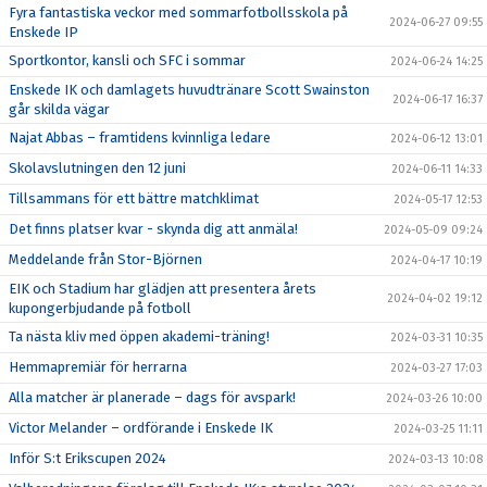
Fyra fantastiska veckor med sommarfotbollsskola på
2024-06-27 09:55
Enskede IP
Sportkontor, kansli och SFC i sommar
2024-06-24 14:25
Enskede IK och damlagets huvudtränare Scott Swainston
2024-06-17 16:37
går skilda vägar
Najat Abbas – framtidens kvinnliga ledare
2024-06-12 13:01
Skolavslutningen den 12 juni
2024-06-11 14:33
Tillsammans för ett bättre matchklimat
2024-05-17 12:53
Det finns platser kvar - skynda dig att anmäla!
2024-05-09 09:24
Meddelande från Stor-Björnen
2024-04-17 10:19
EIK och Stadium har glädjen att presentera årets
2024-04-02 19:12
kupongerbjudande på fotboll
Ta nästa kliv med öppen akademi-träning!
2024-03-31 10:35
Hemmapremiär för herrarna
2024-03-27 17:03
Alla matcher är planerade – dags för avspark!
2024-03-26 10:00
Victor Melander – ordförande i Enskede IK
2024-03-25 11:11
Inför S:t Erikscupen 2024
2024-03-13 10:08