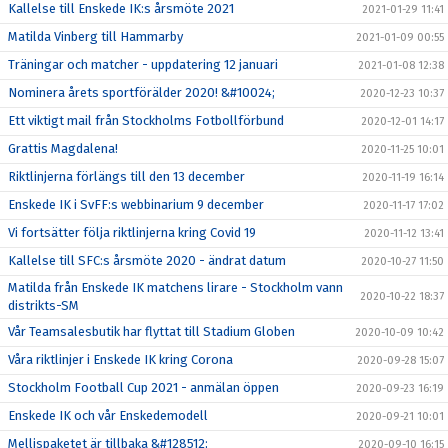
Kallelse till Enskede IK:s årsmöte 2021
2021-01-29 11:41
Matilda Vinberg till Hammarby
2021-01-09 00:55
Träningar och matcher - uppdatering 12 januari
2021-01-08 12:38
Nominera årets sportförälder 2020! &#10024;
2020-12-23 10:37
Ett viktigt mail från Stockholms Fotbollförbund
2020-12-01 14:17
Grattis Magdalena!
2020-11-25 10:01
Riktlinjerna förlängs till den 13 december
2020-11-19 16:14
Enskede IK i SvFF:s webbinarium 9 december
2020-11-17 17:02
Vi fortsätter följa riktlinjerna kring Covid 19
2020-11-12 13:41
Kallelse till SFC:s årsmöte 2020 - ändrat datum
2020-10-27 11:50
Matilda från Enskede IK matchens lirare - Stockholm vann
2020-10-22 18:37
distrikts-SM
Vår Teamsalesbutik har flyttat till Stadium Globen
2020-10-09 10:42
Våra riktlinjer i Enskede IK kring Corona
2020-09-28 15:07
Stockholm Football Cup 2021 - anmälan öppen
2020-09-23 16:19
Enskede IK och vår Enskedemodell
2020-09-21 10:01
Mellispaketet är tillbaka &#128512;
2020-09-10 16:15