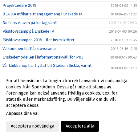
Projektledare 2018
2018-05-03 14:35
BEA ICA utökar sitt engagemang i Enskede IK
2018-04-05 12:22
Nu finns vi även på Instagram!!
2018-04-03 09:30
Påsklovscamp på Enskede IP
2018-04-03 09:26
Påsklovscampen 2018 - fler instruktörer
2018-03-19 19:45
Välkommen till Påsklovscamp
2018-03-19 12:45
Enskedemodellen i informationskväll för P03
2018-03-15 09:43
Vår klubbshop har flyttat till Stadium Sickla, varmt
2018-03-08 17:10
välkomna!
Spela Gå-Fotboll!
2018-02-26 13:05
För att hemsidan ska fungera korrekt använder vi nödvändiga
cookies från SportAdmin. Dessa går inte att stänga av.
Årsmötet 21 februari
2018-02-22 17:55
Föreningen kan också använda frivilliga cookies, t.ex. för
Enskede IK verksamhetsberättelse 2017
2018-02-17 11:42
statistik eller marknadsföring. Du väljer själv om du vill
Enskedespelare uttagen till landslagsläger
acceptera dessa.
2018-02-16 16:10
Anpassa dina val
Motioner årsmöte 2018
2018-02-15 13:35
Nomineringar till Enskede IK:s styrelse 2018
2018-02-13 16:57
Acceptera nödvändiga
Acceptera alla
Nytt samarbete från 2018
2018-02-02 17:10