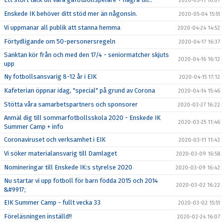
2020-05-11 16:07
Enskede IK behöver ditt stöd mer än någonsin.
2020-05-04 15:51
Vi uppmanar all publik att stanna hemma
2020-04-24 14:52
Förtydligande om 50-personersregeln
2020-04-17 16:37
Sanktan kör från och med den 17/4 - seniormatcher skjuts
2020-04-16 16:12
upp
Ny fotbollsansvarig 8-12 år i EIK
2020-04-15 17:12
Kafeterian öppnar idag, "special" på grund av Corona
2020-04-14 15:46
Stötta våra samarbetspartners och sponsorer
2020-03-27 16:22
Anmäl dig till sommarfotbollsskola 2020 - Enskede IK
2020-03-25 11:46
Summer Camp + info
Coronaviruset och verksamhet i EIK
2020-03-11 11:43
Vi söker materialansvarig till Damlaget
2020-03-09 16:58
Nomineringar till Enskede IK:s styrelse 2020
2020-03-09 16:42
Nu startar vi upp fotboll för barn födda 2015 och 2014
2020-03-02 16:22
&#9917;
EIK Summer Camp - fullt vecka 33
2020-03-02 15:51
Föreläsningen inställd!!
2020-02-24 16:07