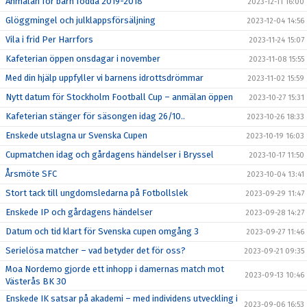
Anmälan för barn födda 2019-2018
2023-12-11 16:00
Glöggmingel och julklappsförsäljning
2023-12-04 14:56
Vila i frid Per Harrfors
2023-11-24 15:07
Kafeterian öppen onsdagar i november
2023-11-08 15:55
Med din hjälp uppfyller vi barnens idrottsdrömmar
2023-11-02 15:59
Nytt datum för Stockholm Football Cup – anmälan öppen
2023-10-27 15:31
Kafeterian stänger för säsongen idag 26/10..
2023-10-26 18:33
Enskede utslagna ur Svenska Cupen
2023-10-19 16:03
Cupmatchen idag och gårdagens händelser i Bryssel
2023-10-17 11:50
Årsmöte SFC
2023-10-04 13:41
Stort tack till ungdomsledarna på Fotbollslek
2023-09-29 11:47
Enskede IP och gårdagens händelser
2023-09-28 14:27
Datum och tid klart för Svenska cupen omgång 3
2023-09-27 11:46
Serielösa matcher – vad betyder det för oss?
2023-09-21 09:35
Moa Nordemo gjorde ett inhopp i damernas match mot
2023-09-13 10:46
Västerås BK 30
Enskede IK satsar på akademi – med individens utveckling i
2023-09-06 16:53