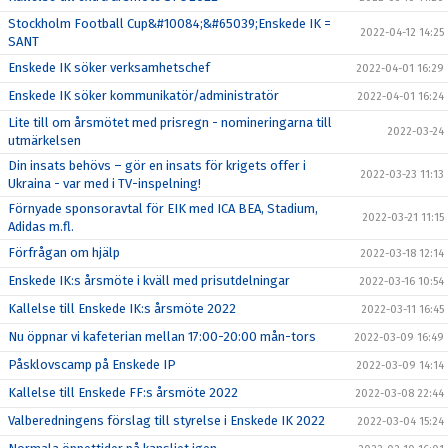
Stockholm Football Cup&#10084;&#65039;Enskede IK =
2022-04-12 14:25
SANT
Enskede IK söker verksamhetschef
2022-04-01 16:29
Enskede IK söker kommunikatör/administratör
2022-04-01 16:24
Lite till om årsmötet med prisregn - nomineringarna till
2022-03-24
utmärkelsen
Din insats behövs – gör en insats för krigets offer i
2022-03-23 11:13
Ukraina - var med i TV-inspelning!
Förnyade sponsoravtal för EIK med ICA BEA, Stadium,
2022-03-21 11:15
Adidas m.fl.
Förfrågan om hjälp
2022-03-18 12:14
Enskede IK:s årsmöte i kväll med prisutdelningar
2022-03-16 10:54
Kallelse till Enskede IK:s årsmöte 2022
2022-03-11 16:45
Nu öppnar vi kafeterian mellan 17:00-20:00 mån-tors
2022-03-09 16:49
Påsklovscamp på Enskede IP
2022-03-09 14:14
Kallelse till Enskede FF:s årsmöte 2022
2022-03-08 22:44
Valberedningens förslag till styrelse i Enskede IK 2022
2022-03-04 15:24