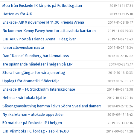
Moa från Enskede IK får pris på Fotbollsgalan
2019-11-11 17:31
Hatten av för AIK
2019-11-11 15:18
Enskede-AIK 9 november kl 14.00 Friends Arena
2019-11-08 16:47
Nu kommer Kenny Pavey hem för att avsluta karriären
2019-11-05 19:33
EIK-AIK 9 nov på Friends Arena - 1 dag kvar
2019-11-04 13:43
Juniorallsvenskan nästa
2019-10-27 16:24
Dan "Danne" Sundberg har lämnat oss
2019-10-27 16:09
Tre spännande händelser i helgen på EIP
2019-10-25 15:17
Stora framgångar för våra juniorlag
2019-10-16 17:33
Upplagt för dramatik i Södertälje
2019-10-12 09:27
Enskede IK - FC Stockholm Internazionale
2019-10-04 13:38
Helena - vår lokala hjälte
2019-10-01 20:14
Säsongsavslutning hemma i div 1 Södra Svealand damer!
2019-09-27 15:24
Ny i kafeterian - utökade öppettider
2019-09-17 18:42
50 matcher på Enskede IP i helgen
2019-09-13 17:16
EIK-Värmbols FC, lördag 7 sep kl 14.00
2019-09-06 14:28