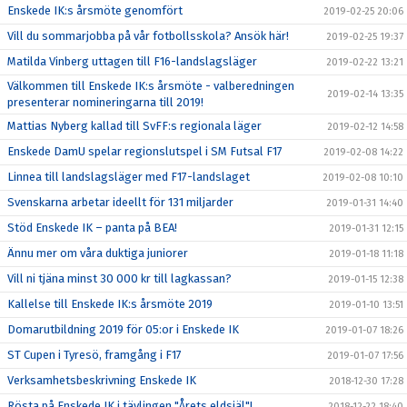
Enskede IK:s årsmöte genomfört
2019-02-25 20:06
Vill du sommarjobba på vår fotbollsskola? Ansök här!
2019-02-25 19:37
Matilda Vinberg uttagen till F16-landslagsläger
2019-02-22 13:21
Välkommen till Enskede IK:s årsmöte - valberedningen
2019-02-14 13:35
presenterar nomineringarna till 2019!
Mattias Nyberg kallad till SvFF:s regionala läger
2019-02-12 14:58
Enskede DamU spelar regionslutspel i SM Futsal F17
2019-02-08 14:22
Linnea till landslagsläger med F17-landslaget
2019-02-08 10:10
Svenskarna arbetar ideellt för 131 miljarder
2019-01-31 14:40
Stöd Enskede IK – panta på BEA!
2019-01-31 12:15
Ännu mer om våra duktiga juniorer
2019-01-18 11:18
Vill ni tjäna minst 30 000 kr till lagkassan?
2019-01-15 12:38
Kallelse till Enskede IK:s årsmöte 2019
2019-01-10 13:51
Domarutbildning 2019 för 05:or i Enskede IK
2019-01-07 18:26
ST Cupen i Tyresö, framgång i F17
2019-01-07 17:56
Verksamhetsbeskrivning Enskede IK
2018-12-30 17:28
Rösta på Enskede IK i tävlingen "Årets eldsjäl"!
2018-12-22 18:40