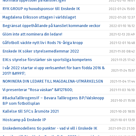
Normala öppettider på kansliet igen
2022-02-10 16:01
RYK GROUP ny huvudsponsor till Enskede IK
2022-01-24 15:00
Magdalena Eriksson uttagen i världslaget
2022-01-20 12:37
Begränsat öppethållande på kansliet kommande veckor
2022-01-10 16:12
Glöm inte att nominera din ledare!
2021-12-13 20:49
Gåfotboll väckte nytt liv i Rods 76-åriga kropp
2021-12-01 16:48
Enskede IK söker styrelsemedlemmar 2022
2021-11-30 08:42
EIK:s styrelse förstärker sin sportsliga kompetens
2021-11-25 17:42
I vår 2022 startar vi upp verksamhet för barn födda 2016 &
2021-11-24 15:57
2017! &#9917;
NOMINERA DIN LEDARE TILL MAGDALENA-UTMÄRKELSEN
2021-11-04 17:44
Vi presenterar "Rosa väskan" &#127800;
2021-11-03 16:10
#BackaTallkrogensIF – Bevara Tallkrogens BP/Valsknopp
2021-10-21 15:58
BP som fotbollsplan
Kallelse till SFC:s årsmöte 2021
2021-10-20 18:55
Höstcamp på Enskede IP
2021-10-01 13:51
Enskedemodellens tio punkter - vad vi vill i Enskede IK
2021-09-23 21:30