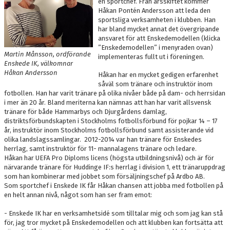
en sportchef. Från årsskiftet kommer
Håkan Pontén Andersson att leda den
sportsliga verksamheten i klubben. Han
har bland mycket annat det övergripande
ansvaret för att Enskedemodellen (klicka
”Enskedemodellen” i menyraden ovan)
Martin Månsson, ordförande
implementeras fullt ut i föreningen.
Enskede IK, välkomnar
Håkan Andersson
Håkan har en mycket gedigen erfarenhet
såväl som tränare och instruktör inom
fotbollen. Han har varit tränare på olika nivåer både på dam- och herrsidan
i mer än 20 år. Bland meriterna kan nämnas att han har varit allsvensk
tränare för både Hammarbys och Djurgårdens damlag,
distriktsförbundskapten i Stockholms fotbollsförbund för pojkar 14 – 17
år, instruktör inom Stockholms fotbollsförbund samt assisterande vid
olika landslagssamlingar. 2012-2014 var han tränare för Enskedes
herrlag, samt instruktör för 11- mannalagens tränare och ledare.
Håkan har UEFA Pro Diploms licens (högsta utbildningsnivå) och är för
närvarande tränare för Huddinge IF:s herrlag i division 1, ett tränaruppdrag
som han kombinerar med jobbet som försäljningschef på Ardbo AB.
Som sportchef i Enskede IK får Håkan chansen att jobba med fotbollen på
en helt annan nivå, något som han ser fram emot:
- Enskede IK har en verksamhetsidé som tilltalar mig och som jag kan stå
för, jag tror mycket på Enskedemodellen och att klubben kan fortsätta att