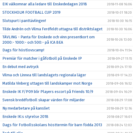
EIK välkomnar alla ledare till Enskededagen 2018
2018-11-08 16:06
STOCKHOLM FOOTBALL CUP 2019
2018-10-31 18:20
Slutspurt i panttävlingen!
2018-10-30 16:15
Tilde Andrén och Vilma Ferdfeldt uttagna till distriktslaget
2018-10-30 16:06
TÄVLING - Panta för Enskede och vinn presentkort om
2018-10-26 13:00
2000:- 1000:- och 500:- på ICA BEA
Dags för höstlovscamp!
2018-10-04 11:54
Premiär för matcher i gåfotboll på Enskede IP
2018-09-27 11:15
En debut med avtryck
2018-09-24 17:10
Vilma och Linnea till landslagets regionala läger
2018-09-17 14:23
Matilda Vinberg uttagen till landskamper mot Norge
2018-09-06 16:52
Enskede IK F/P09 blir Players escort på Friends 10/9
2018-09-04 16:29
Svensk breddfotboll skapar värden för miljarder
2018-08-29 17:08
Ny medarbetare på kansliet
2018-08-29 12:16
Enskede IK:s styrelse 2018
2018-08-27 16:01
Dags för Fotbollsskolans hösttermin för barn födda 2013
2018-08-24 12:03