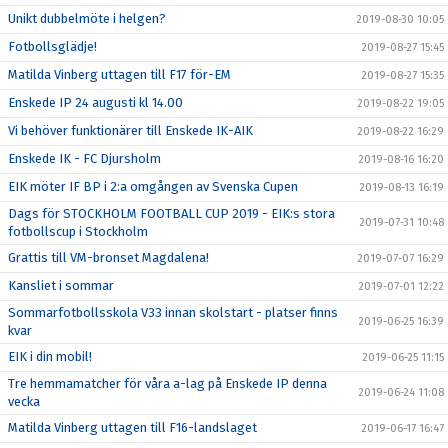
Unikt dubbelmöte i helgen?
2019-08-30 10:05
Fotbollsglädje!
2019-08-27 15:45
Matilda Vinberg uttagen till F17 för-EM
2019-08-27 15:35
Enskede IP 24 augusti kl 14.00
2019-08-22 19:05
Vi behöver funktionärer till Enskede IK-AIK
2019-08-22 16:29
Enskede IK - FC Djursholm
2019-08-16 16:20
EIK möter IF BP i 2:a omgången av Svenska Cupen
2019-08-13 16:19
Dags för STOCKHOLM FOOTBALL CUP 2019 - EIK:s stora
2019-07-31 10:48
fotbollscup i Stockholm
Grattis till VM-bronset Magdalena!
2019-07-07 16:29
Kansliet i sommar
2019-07-01 12:22
Sommarfotbollsskola V33 innan skolstart - platser finns
2019-06-25 16:39
kvar
EIK i din mobil!
2019-06-25 11:15
Tre hemmamatcher för våra a-lag på Enskede IP denna
2019-06-24 11:08
vecka
Matilda Vinberg uttagen till F16-landslaget
2019-06-17 16:47