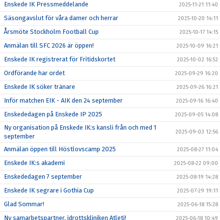
Enskede IK Pressmeddelande
2025-11-21 11:40
Säsongavslut för våra damer och herrar
2025-10-20 14:11
Årsmöte Stockholm Football Cup
2025-10-17 14:15
Anmälan till SFC 2026 är öppen!
2025-10-09 16:21
Enskede IK registrerat för Fritidskortet
2025-10-02 16:52
Ordförande har ordet
2025-09-29 16:20
Enskede IK söker tränare
2025-09-26 16:21
Inför matchen EIK - AIK den 24 september
2025-09-16 16:40
Enskededagen på Enskede IP 2025
2025-09-05 14:08
Ny organisation på Enskede IK:s kansli från och med 1
2025-09-03 12:56
september
Anmälan öppen till Höstlovscamp 2025
2025-08-27 11:04
Enskede IK:s akademi
2025-08-22 09:00
Enskededagen 7 september
2025-08-19 14:28
Enskede IK segrare i Gothia Cup
2025-07-29 19:11
Glad Sommar!
2025-06-18 15:28
Ny samarbetspartner, idrottskliniken Atleti!
2025-06-18 10:49