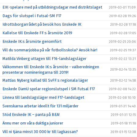
EIK-spelare med på utbildningsdagar med distriktslaget
2019-03-01 11:09
Dags för slutspel i Futsal-SM F17
2019-02-28 19:26
Idrottsborgarrådet på besök hos Enskede IK
2019-02-28 17:18
Kallelse till Enskede FF:s årsmöte 2019
2019-02-28 17:05
Enskede IK:s årsmöte genomfört
2019-02-25 20:06
Vill du sommarjobba på vår fotbollsskola? Ansök här!
2019-02-25 19:37
Matilda Vinberg uttagen till F16-landslagsläger
2019-02-22 13:21
Välkommen till Enskede IK:s årsmöte - valberedningen
2019-02-14 13:35
presenterar nomineringarna till 2019!
Mattias Nyberg kallad till SvFF:s regionala läger
2019-02-12 14:58
Enskede DamU spelar regionslutspel i SM Futsal F17
2019-02-08 14:22
Linnea till landslagsläger med F17-landslaget
2019-02-08 10:10
Svenskarna arbetar ideellt för 131 miljarder
2019-01-31 14:40
Stöd Enskede IK – panta på BEA!
2019-01-31 12:15
Ännu mer om våra duktiga juniorer
2019-01-18 11:18
Vill ni tjäna minst 30 000 kr till lagkassan?
2019-01-15 12:38