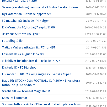
Helena - vår lokala hjälte
2019-10-01 20:14
Säsongsavslutning hemma i div 1 Södra Svealand damer!
2019-09-27 15:24
Ny i kafeterian - utökade öppettider
2019-09-17 18:42
50 matcher på Enskede IP i helgen
2019-09-13 17:16
EIK-Värmbols FC, lördag 7 sep kl 14.00
2019-09-06 14:28
Unikt dubbelmöte i helgen?
2019-08-30 10:05
Fotbollsglädje!
2019-08-27 15:45
Matilda Vinberg uttagen till F17 för-EM
2019-08-27 15:35
Enskede IP 24 augusti kl 14.00
2019-08-22 19:05
Vi behöver funktionärer till Enskede IK-AIK
2019-08-22 16:29
Enskede IK - FC Djursholm
2019-08-16 16:20
EIK möter IF BP i 2:a omgången av Svenska Cupen
2019-08-13 16:19
Dags för STOCKHOLM FOOTBALL CUP 2019 - EIK:s stora
2019-07-31 10:48
fotbollscup i Stockholm
Grattis till VM-bronset Magdalena!
2019-07-07 16:29
Kansliet i sommar
2019-07-01 12:22
Sommarfotbollsskola V33 innan skolstart - platser finns
2019-06-25 16:39