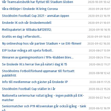
Vår Teamsalesbutik har flyttat till Stadium Globen
2020-10-09 10:42
Våra riktlinjer i Enskede IK kring Corona
2020-09-28 15:07
Stockholm Football Cup 2021 - anmälan öppen
2020-09-23 16:19
Enskede IK och vår Enskedemodell
2020-09-21 10:01
Mellispaketet är tillbaka &#128512;
2020-09-10 16:15
Grattis en dag i efterskott...
2020-09-09 16:03
Ny onlineshop hos vår partner Stadium + se EIK-filmen!
2020-09-02 16:30
EIP lockar många att spela fotboll..
2020-08-27 13:59
Vinnaren av gamingmonitorn i 1914-klubben blev....
2020-08-24 17:44
Se Enskede IK:s herrar live på nätet i dag kl 15
2020-08-22 11:27
Stockholms Fotbollförbund uppmanar till fortsatt
2020-08-18 12:43
publikfritt
Info till medlemmar och gäster på Enskede IP
2020-08-11 17:25
Stockholm Football Cup ställer in i år
2020-06-22 15:26
Nationella serierna har rullat igång - ingen publik på EIK-
2020-06-22 14:42
matcher
Seniormatcher och P19 Allsvenskan går också igång - tänk
2020-06-12 16:19
på..