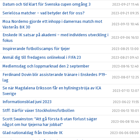
Datum och tid klart för Svenska cupen omgång 3
2023-09-27 11:46
Serielösa matcher – vad betyder det för oss?
2023-09-21 09:35
Moa Nordemo gjorde ett inhopp i damernas match mot
2023-09-13 10:46
Västerås BK 30
Enskede IK satsar på akademi – med individens utveckling i
2023-09-06 16:53
fokus
Inspirerande fotbollscamps för tjejer
2023-08-25 13:00
Anmäl dig till fredagens onlinekval i FIFA 23
2023-08-21 09:43
Medlemsdag och loppmarknad den 2 september
2023-08-16 12:40
Ferdinand Dovin blir assisterande tränare i Enskedes P19-
2023-08-07 12:25
lag
Se när Magdalena Eriksson får en hyllningströja av ICA
2023-07-13 12:07
Sverige
Informationsblad juni 2023
2023-06-22 11:55
Stff: Därför växer Stockholmsfotbollen
2023-06-13 10:01
Scott Swainston: "Att gå första 8 utan förlust säger
2023-06-08 10:44
något om hur tjejerna har jobbat"
Glad nationaldag från Enskede IK
2023-06-06 08:00