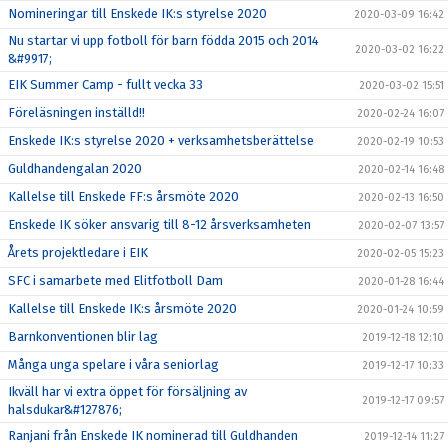
Nomineringar till Enskede IK:s styrelse 2020
2020-03-09 16:42
Nu startar vi upp fotboll för barn födda 2015 och 2014
2020-03-02 16:22
&#9917;
EIK Summer Camp - fullt vecka 33
2020-03-02 15:51
Föreläsningen inställd!!
2020-02-24 16:07
Enskede IK:s styrelse 2020 + verksamhetsberättelse
2020-02-19 10:53
Guldhandengalan 2020
2020-02-14 16:48
Kallelse till Enskede FF:s årsmöte 2020
2020-02-13 16:50
Enskede IK söker ansvarig till 8-12 årsverksamheten
2020-02-07 13:57
Årets projektledare i EIK
2020-02-05 15:23
SFC i samarbete med Elitfotboll Dam
2020-01-28 16:44
Kallelse till Enskede IK:s årsmöte 2020
2020-01-24 10:59
Barnkonventionen blir lag
2019-12-18 12:10
Många unga spelare i våra seniorlag
2019-12-17 10:33
Ikväll har vi extra öppet för försäljning av
2019-12-17 09:57
halsdukar&#127876;
Ranjani från Enskede IK nominerad till Guldhanden
2019-12-14 11:27