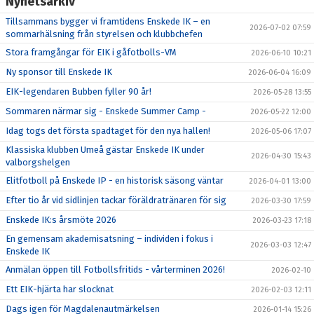
Nyhetsarkiv
Tillsammans bygger vi framtidens Enskede IK – en
2026-07-02 07:59
sommarhälsning från styrelsen och klubbchefen
Stora framgångar för EIK i gåfotbolls-VM
2026-06-10 10:21
Ny sponsor till Enskede IK
2026-06-04 16:09
EIK-legendaren Bubben fyller 90 år!
2026-05-28 13:55
Sommaren närmar sig - Enskede Summer Camp -
2026-05-22 12:00
Idag togs det första spadtaget för den nya hallen!
2026-05-06 17:07
Klassiska klubben Umeå gästar Enskede IK under
2026-04-30 15:43
valborgshelgen
Elitfotboll på Enskede IP - en historisk säsong väntar
2026-04-01 13:00
Efter tio år vid sidlinjen tackar föräldratränaren för sig
2026-03-30 17:59
Enskede IK:s årsmöte 2026
2026-03-23 17:18
En gemensam akademisatsning – individen i fokus i
2026-03-03 12:47
Enskede IK
Anmälan öppen till Fotbollsfritids - vårterminen 2026!
2026-02-10
Ett EIK-hjärta har slocknat
2026-02-03 12:11
Dags igen för Magdalenautmärkelsen
2026-01-14 15:26