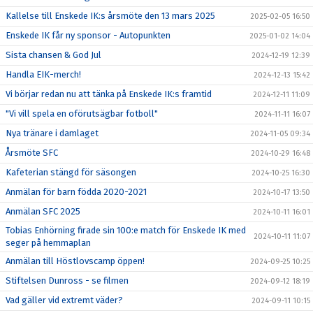
Kallelse till Enskede IK:s årsmöte den 13 mars 2025
2025-02-05 16:50
Enskede IK får ny sponsor - Autopunkten
2025-01-02 14:04
Sista chansen & God Jul
2024-12-19 12:39
Handla EIK-merch!
2024-12-13 15:42
Vi börjar redan nu att tänka på Enskede IK:s framtid
2024-12-11 11:09
"Vi vill spela en oförutsägbar fotboll"
2024-11-11 16:07
Nya tränare i damlaget
2024-11-05 09:34
Årsmöte SFC
2024-10-29 16:48
Kafeterian stängd för säsongen
2024-10-25 16:30
Anmälan för barn födda 2020-2021
2024-10-17 13:50
Anmälan SFC 2025
2024-10-11 16:01
Tobias Enhörning firade sin 100:e match för Enskede IK med
2024-10-11 11:07
seger på hemmaplan
Anmälan till Höstlovscamp öppen!
2024-09-25 10:25
Stiftelsen Dunross - se filmen
2024-09-12 18:19
Vad gäller vid extremt väder?
2024-09-11 10:15