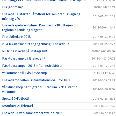
2018-05-14 18:20
Hur gör man?
2018-05-14 18:19
Enskede IK startar Gåfotboll för seniorer - invigning
2018-05-07 16:38
måndag 7/5
Enskedespelaren Vilmer Rönnberg P18 uttagen till
2018-05-04 14:43
regionala landslagslägret
Projektledare 2018
2018-05-03 14:35
BEA ICA utökar sitt engagemang i Enskede IK
2018-04-05 12:22
Nu finns vi även på Instagram!!
2018-04-03 09:30
Påsklovscamp på Enskede IP
2018-04-03 09:26
Påsklovscampen 2018 - fler instruktörer
2018-03-19 19:45
Välkommen till Påsklovscamp
2018-03-19 12:45
Enskedemodellen i informationskväll för P03
2018-03-15 09:43
Vår klubbshop har flyttat till Stadium Sickla, varmt
2018-03-08 17:10
välkomna!
Spela Gå-Fotboll!
2018-02-26 13:05
Årsmötet 21 februari
2018-02-22 17:55
Enskede IK verksamhetsberättelse 2017
2018-02-17 11:42