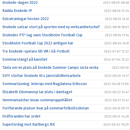
Enskede-dagen 2022
2022-08-29 08:48
Rädda Enskede IP
2022-08-26 12:34
Extraträningar hösten 2022
2022-08-25 12:41
Enskede satsar stort på sporten med ny verksamhetschef
2022-08-18 18:01
Enskedes P17-lag vann Stockholm Football Cup
2022-08-16 11:54
Stockholm Football Cup 2022 äntligen här
2022-08-04 14:51
Tre Enskede-spelare till VM i Gå-Fotboll
2022-07-07 12:22
Sommarstängt på kansliet
2022-07-04 13:22
Tävla om en plats på Enskede Summer Camps sista vecka
2022-06-30
StFF stöttar Enskede IK:s jämställdhetsarbete
2022-06-29 14:17
Sommarläsning: Intervju med Magdalena Eriksson
2022-06-28 11:00
Elizabeth Edomwonyi tar plats i damlaget
2022-06-23 14:47
Hemmamatcher innan sommaruppehållet
2022-06-21 12:47
Fortfarande platser kvar på sommarfotbollsskolan
2022-06-15 09:11
Ordföranden har ordet
2022-06-13 14:36
Superlördag mot Karlbergs BK
2022-06-02 15:29