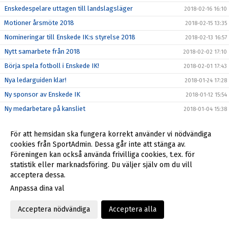
Enskedespelare uttagen till landslagsläger
2018-02-16 16:10
Motioner årsmöte 2018
2018-02-15 13:35
Nomineringar till Enskede IK:s styrelse 2018
2018-02-13 16:57
Nytt samarbete från 2018
2018-02-02 17:10
Börja spela fotboll i Enskede IK!
2018-02-01 17:43
Nya ledarguiden klar!
2018-01-24 17:28
Ny sponsor av Enskede IK
2018-01-12 15:54
Ny medarbetare på kansliet
2018-01-04 15:38
Tragiska händelsen på Enskede Gårds gymnasium den 13
2017-12-28 15:38
december
För att hemsidan ska fungera korrekt använder vi nödvändiga
cookies från SportAdmin. Dessa går inte att stänga av.
Julstängt på kansliet
2017-12-20 18:22
Föreningen kan också använda frivilliga cookies, t.ex. för
2017-12-18 14:37
statistik eller marknadsföring. Du väljer själv om du vill
Så blir du en bättre idrottsförälder
acceptera dessa.
2017-12-16 12:18
Enskede IK söker styrelsemedlemmar 2018!
Anpassa dina val
2017-12-07 15:57
Enskede IK - laget i ditt hjärta
2017-11-17 14:57
Acceptera nödvändiga
Acceptera alla
Ny stödlinje för idrottsledare
2017-11-10 13:57