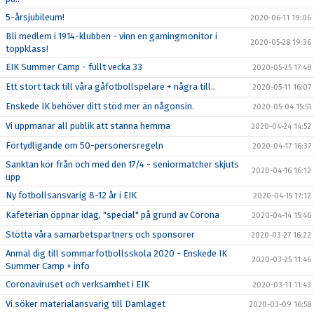
5-årsjubileum!
2020-06-11 19:06
Bli medlem i 1914-klubben - vinn en gamingmonitor i
2020-05-28 19:36
toppklass!
EIK Summer Camp - fullt vecka 33
2020-05-25 17:48
Ett stort tack till våra gåfotbollspelare + några till..
2020-05-11 16:07
Enskede IK behöver ditt stöd mer än någonsin.
2020-05-04 15:51
Vi uppmanar all publik att stanna hemma
2020-04-24 14:52
Förtydligande om 50-personersregeln
2020-04-17 16:37
Sanktan kör från och med den 17/4 - seniormatcher skjuts
2020-04-16 16:12
upp
Ny fotbollsansvarig 8-12 år i EIK
2020-04-15 17:12
Kafeterian öppnar idag, "special" på grund av Corona
2020-04-14 15:46
Stötta våra samarbetspartners och sponsorer
2020-03-27 16:22
Anmäl dig till sommarfotbollsskola 2020 - Enskede IK
2020-03-25 11:46
Summer Camp + info
Coronaviruset och verksamhet i EIK
2020-03-11 11:43
Vi söker materialansvarig till Damlaget
2020-03-09 16:58