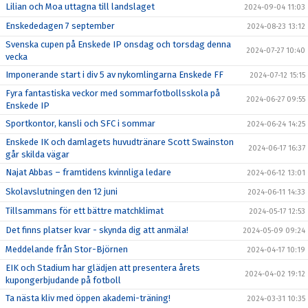
Lilian och Moa uttagna till landslaget
2024-09-04 11:03
Enskededagen 7 september
2024-08-23 13:12
Svenska cupen på Enskede IP onsdag och torsdag denna
2024-07-27 10:40
vecka
Imponerande start i div 5 av nykomlingarna Enskede FF
2024-07-12 15:15
Fyra fantastiska veckor med sommarfotbollsskola på
2024-06-27 09:55
Enskede IP
Sportkontor, kansli och SFC i sommar
2024-06-24 14:25
Enskede IK och damlagets huvudtränare Scott Swainston
2024-06-17 16:37
går skilda vägar
Najat Abbas – framtidens kvinnliga ledare
2024-06-12 13:01
Skolavslutningen den 12 juni
2024-06-11 14:33
Tillsammans för ett bättre matchklimat
2024-05-17 12:53
Det finns platser kvar - skynda dig att anmäla!
2024-05-09 09:24
Meddelande från Stor-Björnen
2024-04-17 10:19
EIK och Stadium har glädjen att presentera årets
2024-04-02 19:12
kupongerbjudande på fotboll
Ta nästa kliv med öppen akademi-träning!
2024-03-31 10:35