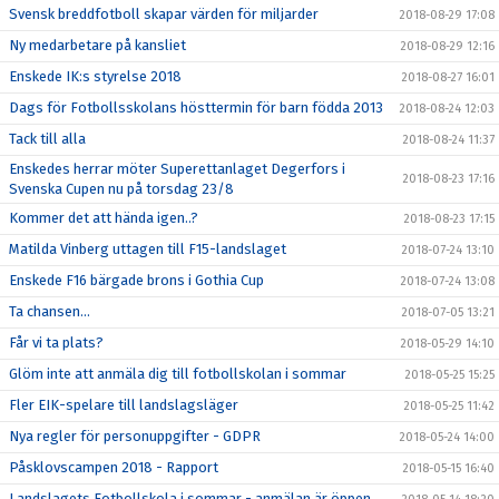
Svensk breddfotboll skapar värden för miljarder
2018-08-29 17:08
Ny medarbetare på kansliet
2018-08-29 12:16
Enskede IK:s styrelse 2018
2018-08-27 16:01
Dags för Fotbollsskolans hösttermin för barn födda 2013
2018-08-24 12:03
Tack till alla
2018-08-24 11:37
Enskedes herrar möter Superettanlaget Degerfors i
2018-08-23 17:16
Svenska Cupen nu på torsdag 23/8
Kommer det att hända igen..?
2018-08-23 17:15
Matilda Vinberg uttagen till F15-landslaget
2018-07-24 13:10
Enskede F16 bärgade brons i Gothia Cup
2018-07-24 13:08
Ta chansen...
2018-07-05 13:21
Får vi ta plats?
2018-05-29 14:10
Glöm inte att anmäla dig till fotbollskolan i sommar
2018-05-25 15:25
Fler EIK-spelare till landslagsläger
2018-05-25 11:42
Nya regler för personuppgifter - GDPR
2018-05-24 14:00
Påsklovscampen 2018 - Rapport
2018-05-15 16:40
Landslagets Fotbollskola i sommar - anmälan är öppen