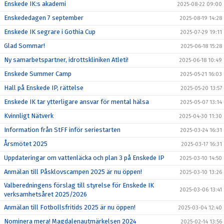
Enskede IK:s akademi
2025-08-22 09:00
Enskededagen 7 september
2025-08-19 14:28
Enskede IK segrare i Gothia Cup
2025-07-29 19:11
Glad Sommar!
2025-06-18 15:28
Ny samarbetspartner, idrottskliniken Atleti!
2025-06-18 10:49
Enskede Summer Camp
2025-05-21 16:03
Hall på Enskede IP, rättelse
2025-05-20 13:57
Enskede IK tar ytterligare ansvar för mental hälsa
2025-05-07 13:14
Kvinnligt Nätverk
2025-04-30 11:30
Information från StFF inför seriestarten
2025-03-24 16:31
Årsmötet 2025
2025-03-17 16:31
Uppdateringar om vattenläcka och plan 3 på Enskede IP
2025-03-10 14:50
Anmälan till Påsklovscampen 2025 är nu öppen!
2025-03-10 13:26
Valberedningens förslag till styrelse för Enskede IK
2025-03-06 13:41
verksamhetsåret 2025/2026
Anmälan till Fotbollsfritids 2025 är nu öppen!
2025-03-04 12:40
Nominera mera! Magdalenautmärkelsen 2024
2025-02-14 13:56