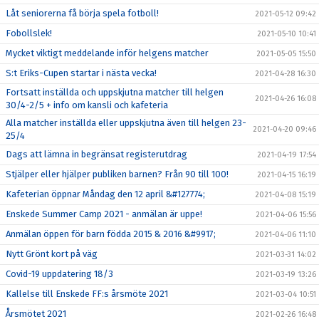
Låt seniorerna få börja spela fotboll!
2021-05-12 09:42
Fobollslek!
2021-05-10 10:41
Mycket viktigt meddelande inför helgens matcher
2021-05-05 15:50
S:t Eriks-Cupen startar i nästa vecka!
2021-04-28 16:30
Fortsatt inställda och uppskjutna matcher till helgen
2021-04-26 16:08
30/4-2/5 + info om kansli och kafeteria
Alla matcher inställda eller uppskjutna även till helgen 23-
2021-04-20 09:46
25/4
Dags att lämna in begränsat registerutdrag
2021-04-19 17:54
Stjälper eller hjälper publiken barnen? Från 90 till 100!
2021-04-15 16:19
Kafeterian öppnar Måndag den 12 april &#127774;
2021-04-08 15:19
Enskede Summer Camp 2021 - anmälan är uppe!
2021-04-06 15:56
Anmälan öppen för barn födda 2015 & 2016 &#9917;
2021-04-06 11:10
Nytt Grönt kort på väg
2021-03-31 14:02
Covid-19 uppdatering 18/3
2021-03-19 13:26
Kallelse till Enskede FF:s årsmöte 2021
2021-03-04 10:51
Årsmötet 2021
2021-02-26 16:48