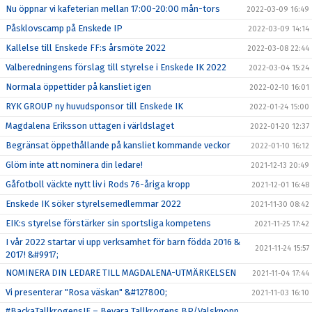
Nu öppnar vi kafeterian mellan 17:00-20:00 mån-tors
2022-03-09 16:49
Påsklovscamp på Enskede IP
2022-03-09 14:14
Kallelse till Enskede FF:s årsmöte 2022
2022-03-08 22:44
Valberedningens förslag till styrelse i Enskede IK 2022
2022-03-04 15:24
Normala öppettider på kansliet igen
2022-02-10 16:01
RYK GROUP ny huvudsponsor till Enskede IK
2022-01-24 15:00
Magdalena Eriksson uttagen i världslaget
2022-01-20 12:37
Begränsat öppethållande på kansliet kommande veckor
2022-01-10 16:12
Glöm inte att nominera din ledare!
2021-12-13 20:49
Gåfotboll väckte nytt liv i Rods 76-åriga kropp
2021-12-01 16:48
Enskede IK söker styrelsemedlemmar 2022
2021-11-30 08:42
EIK:s styrelse förstärker sin sportsliga kompetens
2021-11-25 17:42
I vår 2022 startar vi upp verksamhet för barn födda 2016 &
2021-11-24 15:57
2017! &#9917;
NOMINERA DIN LEDARE TILL MAGDALENA-UTMÄRKELSEN
2021-11-04 17:44
Vi presenterar "Rosa väskan" &#127800;
2021-11-03 16:10
#BackaTallkrogensIF – Bevara Tallkrogens BP/Valsknopp