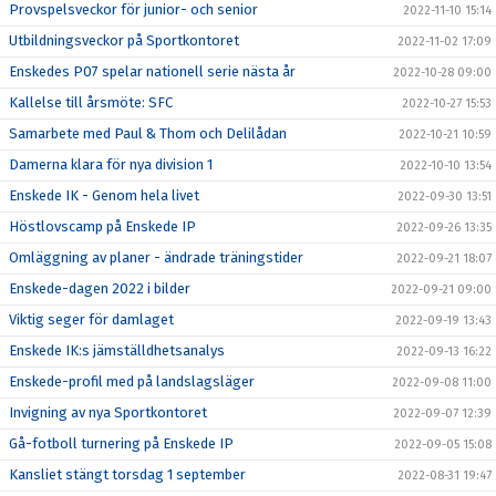
Provspelsveckor för junior- och senior
2022-11-10 15:14
Utbildningsveckor på Sportkontoret
2022-11-02 17:09
Enskedes P07 spelar nationell serie nästa år
2022-10-28 09:00
Kallelse till årsmöte: SFC
2022-10-27 15:53
Samarbete med Paul & Thom och Delilådan
2022-10-21 10:59
Damerna klara för nya division 1
2022-10-10 13:54
Enskede IK - Genom hela livet
2022-09-30 13:51
Höstlovscamp på Enskede IP
2022-09-26 13:35
Omläggning av planer - ändrade träningstider
2022-09-21 18:07
Enskede-dagen 2022 i bilder
2022-09-21 09:00
Viktig seger för damlaget
2022-09-19 13:43
Enskede IK:s jämställdhetsanalys
2022-09-13 16:22
Enskede-profil med på landslagsläger
2022-09-08 11:00
Invigning av nya Sportkontoret
2022-09-07 12:39
Gå-fotboll turnering på Enskede IP
2022-09-05 15:08
Kansliet stängt torsdag 1 september
2022-08-31 19:47