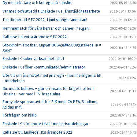
Ny medarbetare och kollega på kansliet
2022-05-19 16:56
Var med och utveckla Enskede IK:s jämställdhetsarbete
2022-05-19 13:06
11 nationer till SFC 2022. 1 juni stänger anmälan!
2022-05-18 12:30
Hemmamatch för våra herrar och damer i helgen
2022-05-13 18:26
Kallelse till extra årsmöte SFC 2022
2022-05-10 11:20
Stockholm Football Cup&#10084;&#65039;Enskede IK =
2022-04-12 14:25
SANT
Enskede IK söker verksamhetschef
2022-04-01 16:29
Enskede IK söker kommunikatör/administratör
2022-04-01 16:24
Lite till om årsmötet med prisregn - nomineringarna till
2022-03-24
utmärkelsen
Din insats behövs – gör en insats för krigets offer i
2022-03-23 11:13
Ukraina - var med i TV-inspelning!
Förnyade sponsoravtal för EIK med ICA BEA, Stadium,
2022-03-21 11:15
Adidas m.fl.
Förfrågan om hjälp
2022-03-18 12:14
Enskede IK:s årsmöte i kväll med prisutdelningar
2022-03-16 10:54
Kallelse till Enskede IK:s årsmöte 2022
2022-03-11 16:45