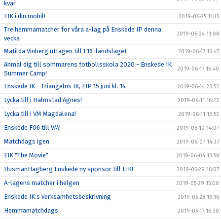
kvar
EIK i din mobil!
2019-06-25 11:15
Tre hemmamatcher för våra a-lag på Enskede IP denna
2019-06-24 11:08
vecka
Matilda Vinberg uttagen till F16-landslaget
2019-06-17 16:47
Anmäl dig till sommarens fotbollsskola 2020 - Enskede IK
2019-06-17 16:40
Summer Camp!
Enskede IK - Triangelns IK, EIP 15 juni kl. 14
2019-06-14 23:52
Lycka till i Halmstad Agnes!
2019-06-11 16:23
Lycka till i VM Magdalena!
2019-06-11 13:53
Enskede F06 till VM!
2019-06-10 14:07
Matchdags igen
2019-06-07 14:37
EIK "The Movie"
2019-06-04 13:58
HusmanHagberg Enskede ny sponsor till EIK!
2019-05-29 16:07
A-lagens matcher i helgen
2019-05-29 15:00
Enskede IK:s verksamhetsbeskrivning
2019-05-28 16:16
Hemmamatchdags
2019-05-17 16:30