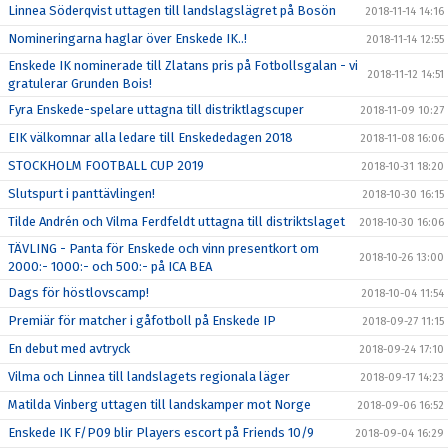
Linnea Söderqvist uttagen till landslagslägret på Bosön
2018-11-14 14:16
Nomineringarna haglar över Enskede IK..!
2018-11-14 12:55
Enskede IK nominerade till Zlatans pris på Fotbollsgalan - vi
2018-11-12 14:51
gratulerar Grunden Bois!
Fyra Enskede-spelare uttagna till distriktlagscuper
2018-11-09 10:27
EIK välkomnar alla ledare till Enskededagen 2018
2018-11-08 16:06
STOCKHOLM FOOTBALL CUP 2019
2018-10-31 18:20
Slutspurt i panttävlingen!
2018-10-30 16:15
Tilde Andrén och Vilma Ferdfeldt uttagna till distriktslaget
2018-10-30 16:06
TÄVLING - Panta för Enskede och vinn presentkort om
2018-10-26 13:00
2000:- 1000:- och 500:- på ICA BEA
Dags för höstlovscamp!
2018-10-04 11:54
Premiär för matcher i gåfotboll på Enskede IP
2018-09-27 11:15
En debut med avtryck
2018-09-24 17:10
Vilma och Linnea till landslagets regionala läger
2018-09-17 14:23
Matilda Vinberg uttagen till landskamper mot Norge
2018-09-06 16:52
Enskede IK F/P09 blir Players escort på Friends 10/9
2018-09-04 16:29