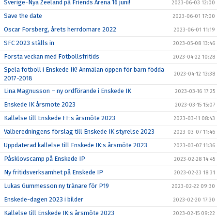
Sverige-Nya Zeeland på Friends Arena 16 juni!
2023-06-03 12:00
Save the date
2023-06-01 17:00
Oscar Forsberg, årets herrdomare 2022
2023-06-01 11:19
SFC 2023 ställs in
2023-05-08 13:46
Första veckan med Fotbollsfritids
2023-04-22 10:28
Spela fotboll i Enskede IK! Anmälan öppen för barn födda
2023-04-12 13:38
2017-2018
Lina Magnusson – ny ordförande i Enskede IK
2023-03-16 17:25
Enskede IK årsmöte 2023
2023-03-15 15:07
Kallelse till Enskede FF:s årsmöte 2023
2023-03-11 08:43
Valberedningens förslag till Enskede IK styrelse 2023
2023-03-07 11:46
Uppdaterad kallelse till Enskede IK:s årsmöte 2023
2023-03-07 11:36
Påsklovscamp på Enskede IP
2023-02-28 14:45
Ny fritidsverksamhet på Enskede IP
2023-02-23 18:31
Lukas Gummesson ny tränare för P19
2023-02-22 09:30
Enskede-dagen 2023 i bilder
2023-02-20 17:30
Kallelse till Enskede IK:s årsmöte 2023
2023-02-15 09:22