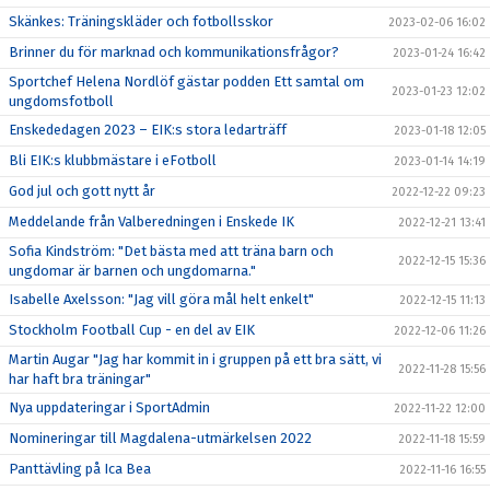
Skänkes: Träningskläder och fotbollsskor
2023-02-06 16:02
Brinner du för marknad och kommunikationsfrågor?
2023-01-24 16:42
Sportchef Helena Nordlöf gästar podden Ett samtal om
2023-01-23 12:02
ungdomsfotboll
Enskededagen 2023 – EIK:s stora ledarträff
2023-01-18 12:05
Bli EIK:s klubbmästare i eFotboll
2023-01-14 14:19
God jul och gott nytt år
2022-12-22 09:23
Meddelande från Valberedningen i Enskede IK
2022-12-21 13:41
Sofia Kindström: "Det bästa med att träna barn och
2022-12-15 15:36
ungdomar är barnen och ungdomarna."
Isabelle Axelsson: "Jag vill göra mål helt enkelt"
2022-12-15 11:13
Stockholm Football Cup - en del av EIK
2022-12-06 11:26
Martin Augar "Jag har kommit in i gruppen på ett bra sätt, vi
2022-11-28 15:56
har haft bra träningar"
Nya uppdateringar i SportAdmin
2022-11-22 12:00
Nomineringar till Magdalena-utmärkelsen 2022
2022-11-18 15:59
Panttävling på Ica Bea
2022-11-16 16:55