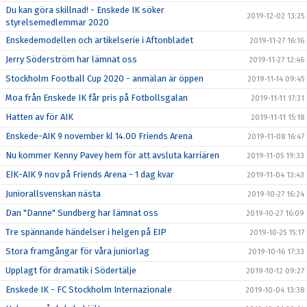
Du kan göra skillnad! - Enskede IK söker
2019-12-02 13:25
styrelsemedlemmar 2020
Enskedemodellen och artikelserie i Aftonbladet
2019-11-27 16:16
Jerry Söderström har lämnat oss
2019-11-27 12:46
Stockholm Football Cup 2020 - anmälan är öppen
2019-11-14 09:45
Moa från Enskede IK får pris på Fotbollsgalan
2019-11-11 17:31
Hatten av för AIK
2019-11-11 15:18
Enskede-AIK 9 november kl 14.00 Friends Arena
2019-11-08 16:47
Nu kommer Kenny Pavey hem för att avsluta karriären
2019-11-05 19:33
EIK-AIK 9 nov på Friends Arena - 1 dag kvar
2019-11-04 13:43
Juniorallsvenskan nästa
2019-10-27 16:24
Dan "Danne" Sundberg har lämnat oss
2019-10-27 16:09
Tre spännande händelser i helgen på EIP
2019-10-25 15:17
Stora framgångar för våra juniorlag
2019-10-16 17:33
Upplagt för dramatik i Södertälje
2019-10-12 09:27
Enskede IK - FC Stockholm Internazionale
2019-10-04 13:38