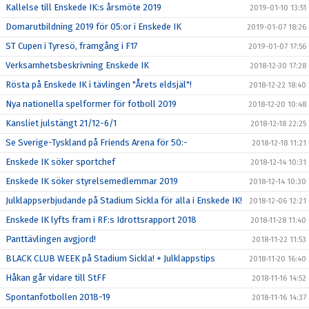
Kallelse till Enskede IK:s årsmöte 2019
2019-01-10 13:51
Domarutbildning 2019 för 05:or i Enskede IK
2019-01-07 18:26
ST Cupen i Tyresö, framgång i F17
2019-01-07 17:56
Verksamhetsbeskrivning Enskede IK
2018-12-30 17:28
Rösta på Enskede IK i tävlingen "Årets eldsjäl"!
2018-12-22 18:40
Nya nationella spelformer för fotboll 2019
2018-12-20 10:48
Kansliet julstängt 21/12-6/1
2018-12-18 22:25
Se Sverige-Tyskland på Friends Arena för 50:-
2018-12-18 11:21
Enskede IK söker sportchef
2018-12-14 10:31
Enskede IK söker styrelsemedlemmar 2019
2018-12-14 10:30
Julklappserbjudande på Stadium Sickla för alla i Enskede IK!
2018-12-06 12:21
Enskede IK lyfts fram i RF:s Idrottsrapport 2018
2018-11-28 11:40
Panttävlingen avgjord!
2018-11-22 11:53
BLACK CLUB WEEK på Stadium Sickla! + Julklappstips
2018-11-20 16:40
Håkan går vidare till StFF
2018-11-16 14:52
Spontanfotbollen 2018-19
2018-11-16 14:37