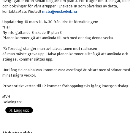
övrigt gäller infon sedan tidigare om plan 3. För frågor om träningar, tider
och bokningar för våra grupper i Enskede IK som påverkas av detta,
kontakta Mats Wistedt
mats@enskedeik.nu
Uppdatering 10 mars kl. 14.30 från Idrottsförvaltningen:
"Hej!
Ny info gällande Enskede IP plan 3.
Planen kommer gå att använda till och med onsdag denna vecka.
På Torsdag stänger man av halva planen mot radhusen
då man måste gräva upp. Halva planen kommer alltså gå att använda och
stängsel kommer sättas upp.
Hur lång tid ena halvan kommer vara avstängd är oklart men vi räknar med
minst några veckor.
Provisoriskt vatten till IP kommer förhoppningsvis igång imorgon tisdag
MVH
Bokningen"