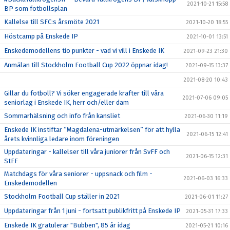
2021-10-21 15:58
BP som fotbollsplan
Kallelse till SFC:s årsmöte 2021
2021-10-20 18:55
Höstcamp på Enskede IP
2021-10-01 13:51
Enskedemodellens tio punkter - vad vi vill i Enskede IK
2021-09-23 21:30
Anmälan till Stockholm Football Cup 2022 öppnar idag!
2021-09-15 13:37
2021-08-20 10:43
Gillar du fotboll? Vi söker engagerade krafter till våra
2021-07-06 09:05
seniorlag i Enskede IK, herr och/eller dam
Sommarhälsning och info från kansliet
2021-06-30 11:19
Enskede IK instiftar ”Magdalena-utmärkelsen” för att hylla
2021-06-15 12:41
årets kvinnliga ledare inom föreningen
Uppdateringar - kallelser till våra juniorer från SvFF och
2021-06-15 12:31
StFF
Matchdags för våra seniorer - uppsnack och film -
2021-06-03 16:33
Enskedemodellen
Stockholm Football Cup ställer in 2021
2021-06-01 11:27
Uppdateringar från 1 juni - fortsatt publikfritt på Enskede IP
2021-05-31 17:33
Enskede IK gratulerar "Bubben", 85 år idag
2021-05-21 10:16