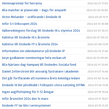
Hemmapremiär för herrarna
2024-03-27 17:03
Alla matcher är planerade – dags för avspark!
2024-03-26 10:00
Victor Melander – ordförande i Enskede IK
2024-03-25 11:11
Inför S:t Erikscupen 2024
2024-03-13 10:08
Valberedningens förslag till Enskede IK:s styrelse 2024
2024-03-07 10:31
Kallelse till Enskede IK:s årsmöte
2024-03-07 09:33
Kallelse till Enskede FF:s årsmöte 2024
2024-03-06 12:51
Information om videokameror på Enskede IP
2024-02-14 17:40
Juryn godkänner nomineringar hela veckan ut!
2024-02-13 09:00
Alla hjärtans dag-kampanj till Enskedes Sociala fond
2024-02-11 13:00
Daniel Zetterström blir ansvarig fystränare i akademin
2024-01-31 14:46
Det går fortfarande att nominera årets kvinnliga ledare
2024-01-30 14:46
Enskede IK blir pilotklubb i Folkspels stora satsning JOYNA
2024-01-26 13:55
Ingen avgiftshöjning för 5-12 åringar
2024-01-19 15:26
Inför årsmötet 2024 den 14 mars
2024-01-17 15:07
Enskede FF tar kliv i seriesystemet
2024-01-15 11:29