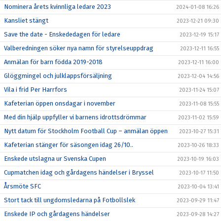
Nominera årets kvinnliga ledare 2023
2024-01-08 16:26
Kansliet stängt
2023-12-21 09:30
Save the date - Enskededagen för ledare
2023-12-19 15:17
Valberedningen söker nya namn för styrelseuppdrag
2023-12-11 16:55
Anmälan för barn födda 2019-2018
2023-12-11 16:00
Glöggmingel och julklappsförsäljning
2023-12-04 14:56
Vila i frid Per Harrfors
2023-11-24 15:07
Kafeterian öppen onsdagar i november
2023-11-08 15:55
Med din hjälp uppfyller vi barnens idrottsdrömmar
2023-11-02 15:59
Nytt datum för Stockholm Football Cup – anmälan öppen
2023-10-27 15:31
Kafeterian stänger för säsongen idag 26/10..
2023-10-26 18:33
Enskede utslagna ur Svenska Cupen
2023-10-19 16:03
Cupmatchen idag och gårdagens händelser i Bryssel
2023-10-17 11:50
Årsmöte SFC
2023-10-04 13:41
Stort tack till ungdomsledarna på Fotbollslek
2023-09-29 11:47
Enskede IP och gårdagens händelser
2023-09-28 14:27