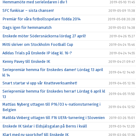
Hemmamöte med serieledaren i div 1
2019-05-10 11:45
SFC funkisar – sista chansen!
2019-05-09 11:38
Premiär för våra fotbollsspelare födda 2014
2019-05-08 20:28
Dags igen för hemmamatch
2019-05-03 14:38
Enskede möter Södersnäckorna lördag 27 april!
2019-04-26 15:27
Mitti skriver om Stockholm Football Cup
2019-04-24 15:46
Adidas Trials på Enskede IP idag kl. 16-?
2019-04-24 14:55
Kenny Pavey till Enskede IK
2019-04-21 09:47
Seriepremiär hemma för Enskedes damer! Lördag 13 april
2019-04-12 14:40
kl 14
Snart startar vi upp vår Knatteverksamhet!
2019-04-05 12:16
Seriepremiär hemma för Enskedes herrar! Lördag 6 april kl
2019-04-05 11:50
13
Mattias Nyberg uttagen till P16/03 4-nationsturnering i
2019-04-04 12:52
Belgien
Matilda Vinberg uttagen till F16 UEFA-turnering i Slovenien
2019-03-26 15:01
Enskede IK tävlar i Eldsjälsgalan på Berns i kväll
2019-03-14 12:20
Klart med ny sportchef till Enskede IK
2019-03-06 17:36