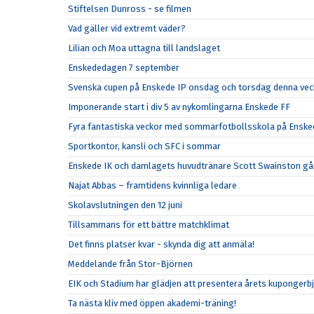
Stiftelsen Dunross - se filmen
Vad gäller vid extremt väder?
Lilian och Moa uttagna till landslaget
Enskededagen 7 september
Svenska cupen på Enskede IP onsdag och torsdag denna vec
Imponerande start i div 5 av nykomlingarna Enskede FF
Fyra fantastiska veckor med sommarfotbollsskola på Enske
Sportkontor, kansli och SFC i sommar
Enskede IK och damlagets huvudtränare Scott Swainston går
Najat Abbas – framtidens kvinnliga ledare
Skolavslutningen den 12 juni
Tillsammans för ett bättre matchklimat
Det finns platser kvar - skynda dig att anmäla!
Meddelande från Stor-Björnen
EIK och Stadium har glädjen att presentera årets kupongerb
Ta nästa kliv med öppen akademi-träning!