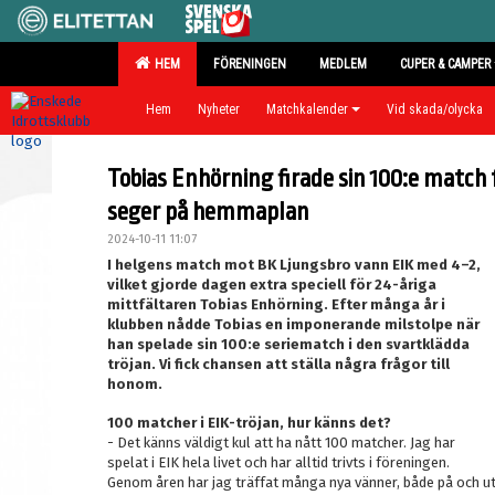
HEM
FÖRENINGEN
MEDLEM
CUPER & CAMPER
Hem
Nyheter
Matchkalender
Vid skada/olycka
Tobias Enhörning firade sin 100:e match
seger på hemmaplan
2024-10-11 11:07
I helgens match mot BK Ljungsbro vann EIK med 4–2,
vilket gjorde dagen extra speciell för 24-åriga
mittfältaren Tobias Enhörning. Efter många år i
klubben nådde Tobias en imponerande milstolpe när
han spelade sin 100:e seriematch i den svartklädda
tröjan. Vi fick chansen att ställa några frågor till
honom.
100 matcher i EIK-tröjan, hur känns det?
- Det känns väldigt kul att ha nått 100 matcher. Jag har
spelat i EIK hela livet och har alltid trivts i föreningen.
Genom åren har jag träffat många nya vänner, både på och uta