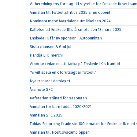
Valberedningens förslag till styrelse för Enskede IK verks
Anmälan till Fotbollsfritids 2025 är nu öppen!
Nominera mera! Magdalenautmärkelsen 2024
Kallelse till Enskede IK:s årsmöte den 13 mars 2025
Enskede IK får ny sponsor - Autopunkten
Sista chansen & God Jul
Handla EIK-merch!
Vi börjar redan nu att tänka på Enskede IK:s framtid
"Vi vill spela en oförutsägbar fotboll"
Nya tränare i damlaget
Årsmöte SFC
Kafeterian stängd för säsongen
Anmälan för barn födda 2020-2021
Anmälan SFC 2025
Tobias Enhörning firade sin 100:e match för Enskede IK me
Anmälan till Höstlovscamp öppen!