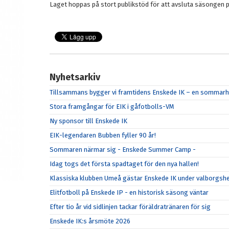
Laget hoppas på stort publikstöd för att avsluta säsongen p
Nyhetsarkiv
Tillsammans bygger vi framtidens Enskede IK – en sommarhä
Stora framgångar för EIK i gåfotbolls-VM
Ny sponsor till Enskede IK
EIK-legendaren Bubben fyller 90 år!
Sommaren närmar sig - Enskede Summer Camp -
Idag togs det första spadtaget för den nya hallen!
Klassiska klubben Umeå gästar Enskede IK under valborgsh
Elitfotboll på Enskede IP - en historisk säsong väntar
Efter tio år vid sidlinjen tackar föräldratränaren för sig
Enskede IK:s årsmöte 2026