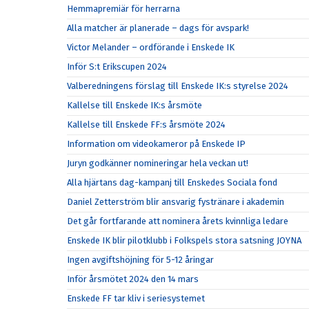
Hemmapremiär för herrarna
Alla matcher är planerade – dags för avspark!
Victor Melander – ordförande i Enskede IK
Inför S:t Erikscupen 2024
Valberedningens förslag till Enskede IK:s styrelse 2024
Kallelse till Enskede IK:s årsmöte
Kallelse till Enskede FF:s årsmöte 2024
Information om videokameror på Enskede IP
Juryn godkänner nomineringar hela veckan ut!
Alla hjärtans dag-kampanj till Enskedes Sociala fond
Daniel Zetterström blir ansvarig fystränare i akademin
Det går fortfarande att nominera årets kvinnliga ledare
Enskede IK blir pilotklubb i Folkspels stora satsning JOYNA
Ingen avgiftshöjning för 5-12 åringar
Inför årsmötet 2024 den 14 mars
Enskede FF tar kliv i seriesystemet