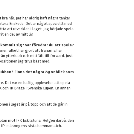
t bra här. Jag har aldrig haft några tankar
entera Enskede. Det är något speciellt med
ätta att utvecklas i laget. Jag började spela
t en del av mitt liv.
kommit sig? Var föredrar du att spela?
ner, vilket har gjort att tränarna har
ån ytterback och mittfält till forward. Just
positionen jag trivs bäst med.
klubben? Finns det några ögonblick som
re. Det var en häftig upplevelse att spela
IK och IK Brage i Svenska Cupen. En annan
nen i laget är på topp och att de går in
aplan mot IFK Eskilstuna. Helgen därpå, den
e IP i säsongens sista hemmamatch.