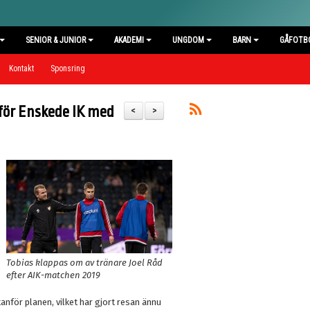
SENIOR & JUNIOR
AKADEMI
UNGDOM
BARN
GÅFOTB
Kontakt
Sponsring
 för Enskede IK med
<
>
Tobias klappas om av tränare Joel Råd
efter AIK-matchen 2019
nför planen, vilket har gjort resan ännu