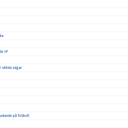
ka
de IP
 skilda vägar
judande på fotboll