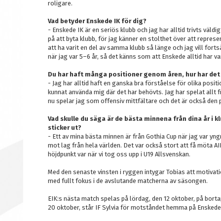
roligare.
Vad betyder Enskede IK för dig?
- Enskede IK är en seriös klubb och jag har alltid trivts väldig
på att byta klubb, för jag känner en stolthet över att repres
att ha varit en del av samma klubb så länge och jag vill forts
när jag var 5–6 år, så det känns som att Enskede alltid har vari
Du har haft många positioner genom åren, hur har det 
- Jag har alltid haft en ganska bra förståelse för olika positio
kunnat använda mig där det har behövts. Jag har spelat allt fr
nu spelar jag som offensiv mittfältare och det är också den 
Vad skulle du säga är de bästa minnena från dina år i 
sticker ut?
- Ett av mina bästa minnen är från Gothia Cup när jag var yng
mot lag från hela världen. Det var också stort att få möta A
höjdpunkt var när vi tog oss upp i U19 Allsvenskan.
Med den senaste vinsten i ryggen intygar Tobias att motivatio
med fullt fokus i de avslutande matcherna av säsongen.
EIK:s nästa match spelas på lördag, den 12 oktober, på bort
20 oktober, står IF Sylvia för motståndet hemma på Ensked