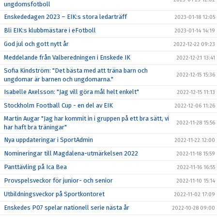
ungdomsfotboll
Enskededagen 2023 – EIK:s stora ledarträff
2023-01-18 12:05
Bli EIK:s klubbmästare i eFotboll
2023-01-14 14:19
God jul och gott nytt år
2022-12-22 09:23
Meddelande från Valberedningen i Enskede IK
2022-12-21 13:41
Sofia Kindström: "Det bästa med att träna barn och
2022-12-15 15:36
ungdomar är barnen och ungdomarna."
Isabelle Axelsson: "Jag vill göra mål helt enkelt"
2022-12-15 11:13
Stockholm Football Cup - en del av EIK
2022-12-06 11:26
Martin Augar "Jag har kommit in i gruppen på ett bra sätt, vi
2022-11-28 15:56
har haft bra träningar"
Nya uppdateringar i SportAdmin
2022-11-22 12:00
Nomineringar till Magdalena-utmärkelsen 2022
2022-11-18 15:59
Panttävling på Ica Bea
2022-11-16 16:55
Provspelsveckor för junior- och senior
2022-11-10 15:14
Utbildningsveckor på Sportkontoret
2022-11-02 17:09
Enskedes P07 spelar nationell serie nästa år
2022-10-28 09:00