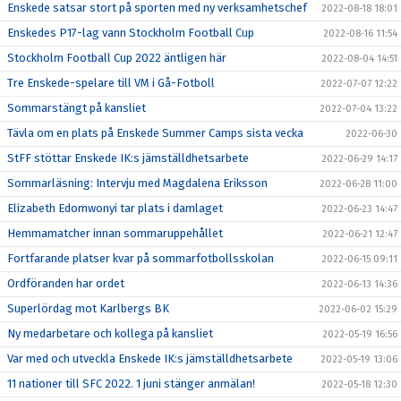
Enskede satsar stort på sporten med ny verksamhetschef
2022-08-18 18:01
Enskedes P17-lag vann Stockholm Football Cup
2022-08-16 11:54
Stockholm Football Cup 2022 äntligen här
2022-08-04 14:51
Tre Enskede-spelare till VM i Gå-Fotboll
2022-07-07 12:22
Sommarstängt på kansliet
2022-07-04 13:22
Tävla om en plats på Enskede Summer Camps sista vecka
2022-06-30
StFF stöttar Enskede IK:s jämställdhetsarbete
2022-06-29 14:17
Sommarläsning: Intervju med Magdalena Eriksson
2022-06-28 11:00
Elizabeth Edomwonyi tar plats i damlaget
2022-06-23 14:47
Hemmamatcher innan sommaruppehållet
2022-06-21 12:47
Fortfarande platser kvar på sommarfotbollsskolan
2022-06-15 09:11
Ordföranden har ordet
2022-06-13 14:36
Superlördag mot Karlbergs BK
2022-06-02 15:29
Ny medarbetare och kollega på kansliet
2022-05-19 16:56
Var med och utveckla Enskede IK:s jämställdhetsarbete
2022-05-19 13:06
11 nationer till SFC 2022. 1 juni stänger anmälan!
2022-05-18 12:30