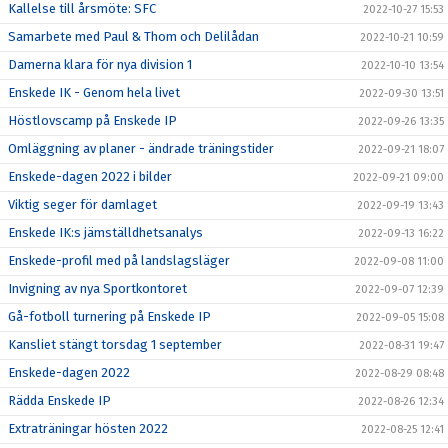
Kallelse till årsmöte: SFC
2022-10-27 15:53
Samarbete med Paul & Thom och Delilådan
2022-10-21 10:59
Damerna klara för nya division 1
2022-10-10 13:54
Enskede IK - Genom hela livet
2022-09-30 13:51
Höstlovscamp på Enskede IP
2022-09-26 13:35
Omläggning av planer - ändrade träningstider
2022-09-21 18:07
Enskede-dagen 2022 i bilder
2022-09-21 09:00
Viktig seger för damlaget
2022-09-19 13:43
Enskede IK:s jämställdhetsanalys
2022-09-13 16:22
Enskede-profil med på landslagsläger
2022-09-08 11:00
Invigning av nya Sportkontoret
2022-09-07 12:39
Gå-fotboll turnering på Enskede IP
2022-09-05 15:08
Kansliet stängt torsdag 1 september
2022-08-31 19:47
Enskede-dagen 2022
2022-08-29 08:48
Rädda Enskede IP
2022-08-26 12:34
Extraträningar hösten 2022
2022-08-25 12:41