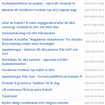
Enskedemodellens tio punkter - vad vi vill i Enskede IK
2021-09-23 21:30
Anmälan till Stockholm Football Cup 2022 öppnar idag!
2021-09-15 13:37
2021-08-20 10:43
Gillar du fotboll? Vi söker engagerade krafter till våra
2021-07-06 09:05
seniorlag i Enskede IK, herr och/eller dam
Sommarhälsning och info från kansliet
2021-06-30 11:19
Enskede IK instiftar ”Magdalena-utmärkelsen” för att hylla
2021-06-15 12:41
årets kvinnliga ledare inom föreningen
Uppdateringar - kallelser till våra juniorer från SvFF och
2021-06-15 12:31
StFF
Matchdags för våra seniorer - uppsnack och film -
2021-06-03 16:33
Enskedemodellen
Stockholm Football Cup ställer in 2021
2021-06-01 11:27
Uppdateringar från 1 juni - fortsatt publikfritt på Enskede IP
2021-05-31 17:33
Enskede IK gratulerar "Bubben", 85 år idag
2021-05-21 10:16
Låt seniorerna få börja spela fotboll!
2021-05-12 09:42
Fobollslek!
2021-05-10 10:41
Mycket viktigt meddelande inför helgens matcher
2021-05-05 15:50