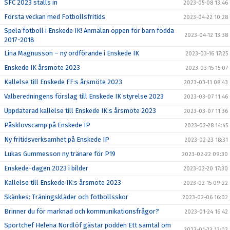
SFC 2023 ställs in
2023-05-08 13:46
Första veckan med Fotbollsfritids
2023-04-22 10:28
Spela fotboll i Enskede IK! Anmälan öppen för barn födda
2023-04-12 13:38
2017-2018
Lina Magnusson – ny ordförande i Enskede IK
2023-03-16 17:25
Enskede IK årsmöte 2023
2023-03-15 15:07
Kallelse till Enskede FF:s årsmöte 2023
2023-03-11 08:43
Valberedningens förslag till Enskede IK styrelse 2023
2023-03-07 11:46
Uppdaterad kallelse till Enskede IK:s årsmöte 2023
2023-03-07 11:36
Påsklovscamp på Enskede IP
2023-02-28 14:45
Ny fritidsverksamhet på Enskede IP
2023-02-23 18:31
Lukas Gummesson ny tränare för P19
2023-02-22 09:30
Enskede-dagen 2023 i bilder
2023-02-20 17:30
Kallelse till Enskede IK:s årsmöte 2023
2023-02-15 09:22
Skänkes: Träningskläder och fotbollsskor
2023-02-06 16:02
Brinner du för marknad och kommunikationsfrågor?
2023-01-24 16:42
Sportchef Helena Nordlöf gästar podden Ett samtal om
2023-01-23 12:02