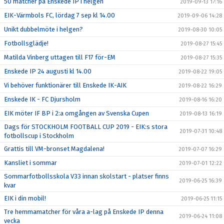
50 matcher på Enskede IP i helgen
2019-09-13 17:16
EIK-Värmbols FC, lördag 7 sep kl 14.00
2019-09-06 14:28
Unikt dubbelmöte i helgen?
2019-08-30 10:05
Fotbollsglädje!
2019-08-27 15:45
Matilda Vinberg uttagen till F17 för-EM
2019-08-27 15:35
Enskede IP 24 augusti kl 14.00
2019-08-22 19:05
Vi behöver funktionärer till Enskede IK-AIK
2019-08-22 16:29
Enskede IK - FC Djursholm
2019-08-16 16:20
EIK möter IF BP i 2:a omgången av Svenska Cupen
2019-08-13 16:19
Dags för STOCKHOLM FOOTBALL CUP 2019 - EIK:s stora
2019-07-31 10:48
fotbollscup i Stockholm
Grattis till VM-bronset Magdalena!
2019-07-07 16:29
Kansliet i sommar
2019-07-01 12:22
Sommarfotbollsskola V33 innan skolstart - platser finns
2019-06-25 16:39
kvar
EIK i din mobil!
2019-06-25 11:15
Tre hemmamatcher för våra a-lag på Enskede IP denna
2019-06-24 11:08
vecka