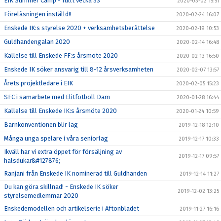
EIK Summer Camp - fullt vecka 33
2020-03-02 15:51
Föreläsningen inställd!!
2020-02-24 16:07
Enskede IK:s styrelse 2020 + verksamhetsberättelse
2020-02-19 10:53
Guldhandengalan 2020
2020-02-14 16:48
Kallelse till Enskede FF:s årsmöte 2020
2020-02-13 16:50
Enskede IK söker ansvarig till 8-12 årsverksamheten
2020-02-07 13:57
Årets projektledare i EIK
2020-02-05 15:23
SFC i samarbete med Elitfotboll Dam
2020-01-28 16:44
Kallelse till Enskede IK:s årsmöte 2020
2020-01-24 10:59
Barnkonventionen blir lag
2019-12-18 12:10
Många unga spelare i våra seniorlag
2019-12-17 10:33
Ikväll har vi extra öppet för försäljning av
2019-12-17 09:57
halsdukar&#127876;
Ranjani från Enskede IK nominerad till Guldhanden
2019-12-14 11:27
Du kan göra skillnad! - Enskede IK söker
2019-12-02 13:25
styrelsemedlemmar 2020
Enskedemodellen och artikelserie i Aftonbladet
2019-11-27 16:16