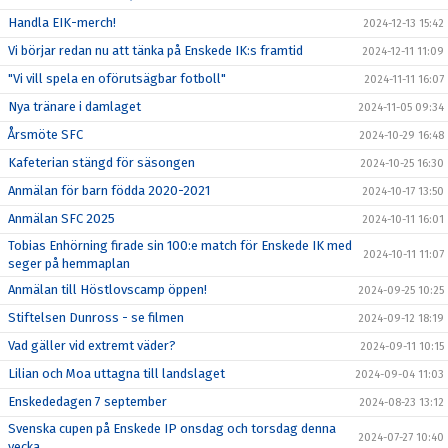
Handla EIK-merch!
2024-12-13 15:42
Vi börjar redan nu att tänka på Enskede IK:s framtid
2024-12-11 11:09
"Vi vill spela en oförutsägbar fotboll"
2024-11-11 16:07
Nya tränare i damlaget
2024-11-05 09:34
Årsmöte SFC
2024-10-29 16:48
Kafeterian stängd för säsongen
2024-10-25 16:30
Anmälan för barn födda 2020-2021
2024-10-17 13:50
Anmälan SFC 2025
2024-10-11 16:01
Tobias Enhörning firade sin 100:e match för Enskede IK med
2024-10-11 11:07
seger på hemmaplan
Anmälan till Höstlovscamp öppen!
2024-09-25 10:25
Stiftelsen Dunross - se filmen
2024-09-12 18:19
Vad gäller vid extremt väder?
2024-09-11 10:15
Lilian och Moa uttagna till landslaget
2024-09-04 11:03
Enskededagen 7 september
2024-08-23 13:12
Svenska cupen på Enskede IP onsdag och torsdag denna
2024-07-27 10:40
vecka