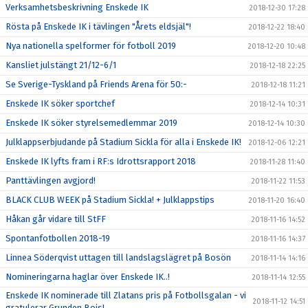
Verksamhetsbeskrivning Enskede IK
2018-12-30 17:28
Rösta på Enskede IK i tävlingen "Årets eldsjäl"!
2018-12-22 18:40
Nya nationella spelformer för fotboll 2019
2018-12-20 10:48
Kansliet julstängt 21/12-6/1
2018-12-18 22:25
Se Sverige-Tyskland på Friends Arena för 50:-
2018-12-18 11:21
Enskede IK söker sportchef
2018-12-14 10:31
Enskede IK söker styrelsemedlemmar 2019
2018-12-14 10:30
Julklappserbjudande på Stadium Sickla för alla i Enskede IK!
2018-12-06 12:21
Enskede IK lyfts fram i RF:s Idrottsrapport 2018
2018-11-28 11:40
Panttävlingen avgjord!
2018-11-22 11:53
BLACK CLUB WEEK på Stadium Sickla! + Julklappstips
2018-11-20 16:40
Håkan går vidare till StFF
2018-11-16 14:52
Spontanfotbollen 2018-19
2018-11-16 14:37
Linnea Söderqvist uttagen till landslagslägret på Bosön
2018-11-14 14:16
Nomineringarna haglar över Enskede IK..!
2018-11-14 12:55
Enskede IK nominerade till Zlatans pris på Fotbollsgalan - vi
2018-11-12 14:51
gratulerar Grunden Bois!