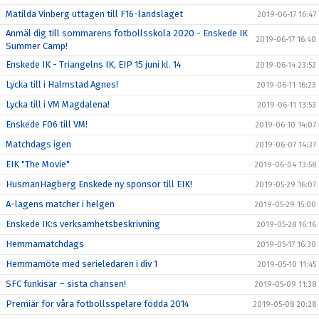
Matilda Vinberg uttagen till F16-landslaget
2019-06-17 16:47
Anmäl dig till sommarens fotbollsskola 2020 - Enskede IK
2019-06-17 16:40
Summer Camp!
Enskede IK - Triangelns IK, EIP 15 juni kl. 14
2019-06-14 23:52
Lycka till i Halmstad Agnes!
2019-06-11 16:23
Lycka till i VM Magdalena!
2019-06-11 13:53
Enskede F06 till VM!
2019-06-10 14:07
Matchdags igen
2019-06-07 14:37
EIK "The Movie"
2019-06-04 13:58
HusmanHagberg Enskede ny sponsor till EIK!
2019-05-29 16:07
A-lagens matcher i helgen
2019-05-29 15:00
Enskede IK:s verksamhetsbeskrivning
2019-05-28 16:16
Hemmamatchdags
2019-05-17 16:30
Hemmamöte med serieledaren i div 1
2019-05-10 11:45
SFC funkisar – sista chansen!
2019-05-09 11:38
Premiär för våra fotbollsspelare födda 2014
2019-05-08 20:28