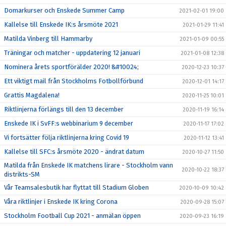
Domarkurser och Enskede Summer Camp
2021-02-01 19:00
Kallelse till Enskede IK:s årsmöte 2021
2021-01-29 11:41
Matilda Vinberg till Hammarby
2021-01-09 00:55
Träningar och matcher - uppdatering 12 januari
2021-01-08 12:38
Nominera årets sportförälder 2020! &#10024;
2020-12-23 10:37
Ett viktigt mail från Stockholms Fotbollförbund
2020-12-01 14:17
Grattis Magdalena!
2020-11-25 10:01
Riktlinjerna förlängs till den 13 december
2020-11-19 16:14
Enskede IK i SvFF:s webbinarium 9 december
2020-11-17 17:02
Vi fortsätter följa riktlinjerna kring Covid 19
2020-11-12 13:41
Kallelse till SFC:s årsmöte 2020 - ändrat datum
2020-10-27 11:50
Matilda från Enskede IK matchens lirare - Stockholm vann
2020-10-22 18:37
distrikts-SM
Vår Teamsalesbutik har flyttat till Stadium Globen
2020-10-09 10:42
Våra riktlinjer i Enskede IK kring Corona
2020-09-28 15:07
Stockholm Football Cup 2021 - anmälan öppen
2020-09-23 16:19