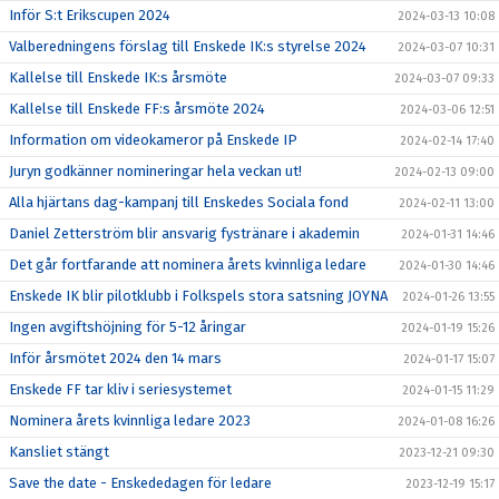
Inför S:t Erikscupen 2024
2024-03-13 10:08
Valberedningens förslag till Enskede IK:s styrelse 2024
2024-03-07 10:31
Kallelse till Enskede IK:s årsmöte
2024-03-07 09:33
Kallelse till Enskede FF:s årsmöte 2024
2024-03-06 12:51
Information om videokameror på Enskede IP
2024-02-14 17:40
Juryn godkänner nomineringar hela veckan ut!
2024-02-13 09:00
Alla hjärtans dag-kampanj till Enskedes Sociala fond
2024-02-11 13:00
Daniel Zetterström blir ansvarig fystränare i akademin
2024-01-31 14:46
Det går fortfarande att nominera årets kvinnliga ledare
2024-01-30 14:46
Enskede IK blir pilotklubb i Folkspels stora satsning JOYNA
2024-01-26 13:55
Ingen avgiftshöjning för 5-12 åringar
2024-01-19 15:26
Inför årsmötet 2024 den 14 mars
2024-01-17 15:07
Enskede FF tar kliv i seriesystemet
2024-01-15 11:29
Nominera årets kvinnliga ledare 2023
2024-01-08 16:26
Kansliet stängt
2023-12-21 09:30
Save the date - Enskededagen för ledare
2023-12-19 15:17