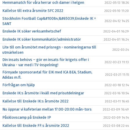
Hemmamatch för våra herrar och damer i helgen
2022-05-13 18:26
Kallelse till extra årsmöte SFC 2022
2022-05-10 11:20
Stockholm Football Cup&#10084;&#65039;Enskede IK =
2022-04-12 14:25
SANT
Enskede IK söker verksamhetschef
2022-04-01 16:29
Enskede IK söker kommunikatör/administratör
2022-04-01 16:24
Lite till om årsmötet med prisregn - nomineringarna till
2022-03-24
utmärkelsen
Din insats behövs – gör en insats för krigets offer i
2022-03-23 11:13
Ukraina - var med i TV-inspelning!
Förnyade sponsoravtal för EIK med ICA BEA, Stadium,
2022-03-21 11:15
Adidas m.fl.
Förfrågan om hjälp
2022-03-18 12:14
Enskede IK:s årsmöte i kväll med prisutdelningar
2022-03-16 10:54
Kallelse till Enskede IK:s årsmöte 2022
2022-03-11 16:45
Nu öppnar vi kafeterian mellan 17:00-20:00 mån-tors
2022-03-09 16:49
Påsklovscamp på Enskede IP
2022-03-09 14:14
Kallelse till Enskede FF:s årsmöte 2022
2022-03-08 22:44