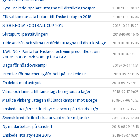
Fyra Enskede-spelare uttagna till distriktlagscuper
2018-11-09 10:27
EIK välkomnar alla ledare till Enskededagen 2018
2018-11-08 16:06
STOCKHOLM FOOTBALL CUP 2019
2018-10-31 18:20
Slutspurt i panttävlingen!
2018-10-30 16:15
Tilde Andrén och Vilma Ferdfeldt uttagna till distriktslaget
2018-10-30 16:06
TÄVLING - Panta för Enskede och vinn presentkort om
2018-10-26 13:00
2000:- 1000:- och 500:- på ICA BEA
Dags för höstlovscamp!
2018-10-04 11:54
Premiär för matcher i gåfotboll på Enskede IP
2018-09-27 11:15
En debut med avtryck
2018-09-24 17:10
Vilma och Linnea till landslagets regionala läger
2018-09-17 14:23
Matilda Vinberg uttagen till landskamper mot Norge
2018-09-06 16:52
Enskede IK F/P09 blir Players escort på Friends 10/9
2018-09-04 16:29
Svensk breddfotboll skapar värden för miljarder
2018-08-29 17:08
Ny medarbetare på kansliet
2018-08-29 12:16
Enskede IK:s styrelse 2018
2018-08-27 16:01