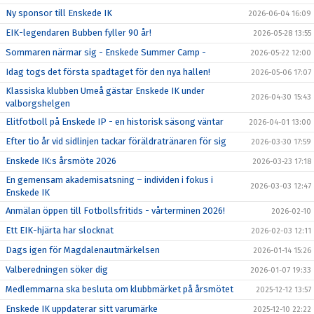
Ny sponsor till Enskede IK
2026-06-04 16:09
EIK-legendaren Bubben fyller 90 år!
2026-05-28 13:55
Sommaren närmar sig - Enskede Summer Camp -
2026-05-22 12:00
Idag togs det första spadtaget för den nya hallen!
2026-05-06 17:07
Klassiska klubben Umeå gästar Enskede IK under
2026-04-30 15:43
valborgshelgen
Elitfotboll på Enskede IP - en historisk säsong väntar
2026-04-01 13:00
Efter tio år vid sidlinjen tackar föräldratränaren för sig
2026-03-30 17:59
Enskede IK:s årsmöte 2026
2026-03-23 17:18
En gemensam akademisatsning – individen i fokus i
2026-03-03 12:47
Enskede IK
Anmälan öppen till Fotbollsfritids - vårterminen 2026!
2026-02-10
Ett EIK-hjärta har slocknat
2026-02-03 12:11
Dags igen för Magdalenautmärkelsen
2026-01-14 15:26
Valberedningen söker dig
2026-01-07 19:33
Medlemmarna ska besluta om klubbmärket på årsmötet
2025-12-12 13:57
Enskede IK uppdaterar sitt varumärke
2025-12-10 22:22