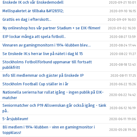
Enskede IK och vår Enskedemodell
2020-09-21 10:01
Mellispaketet är tillbaka &#128512;
2020-09-10 16:15
Grattis en dag i efterskott...
2020-09-09 16:03
Ny onlineshop hos vår partner Stadium + se EIK-filmen!
2020-09-02 16:30
EIP lockar många att spela fotboll..
2020-08-27 13:59
Vinnaren av gamingmonitorn i 1914-klubben blev....
2020-08-24 17:44
Se Enskede IK:s herrar live på nätet i dag kl 15
2020-08-22 11:27
Stockholms Fotbollförbund uppmanar till fortsatt
2020-08-18 12:43
publikfritt
Info till medlemmar och gäster på Enskede IP
2020-08-11 17:25
Stockholm Football Cup ställer in i år
2020-06-22 15:26
Nationella serierna har rullat igång - ingen publik på EIK-
2020-06-22 14:42
matcher
Seniormatcher och P19 Allsvenskan går också igång - tänk
2020-06-12 16:19
på..
5-årsjubileum!
2020-06-11 19:06
Bli medlem i 1914-klubben - vinn en gamingmonitor i
2020-05-28 19:36
toppklass!