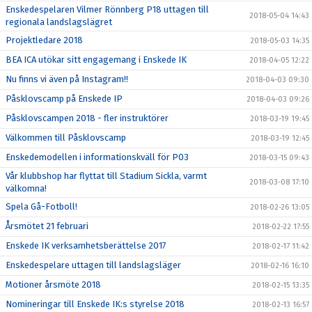
Enskedespelaren Vilmer Rönnberg P18 uttagen till
2018-05-04 14:43
regionala landslagslägret
Projektledare 2018
2018-05-03 14:35
BEA ICA utökar sitt engagemang i Enskede IK
2018-04-05 12:22
Nu finns vi även på Instagram!!
2018-04-03 09:30
Påsklovscamp på Enskede IP
2018-04-03 09:26
Påsklovscampen 2018 - fler instruktörer
2018-03-19 19:45
Välkommen till Påsklovscamp
2018-03-19 12:45
Enskedemodellen i informationskväll för P03
2018-03-15 09:43
Vår klubbshop har flyttat till Stadium Sickla, varmt
2018-03-08 17:10
välkomna!
Spela Gå-Fotboll!
2018-02-26 13:05
Årsmötet 21 februari
2018-02-22 17:55
Enskede IK verksamhetsberättelse 2017
2018-02-17 11:42
Enskedespelare uttagen till landslagsläger
2018-02-16 16:10
Motioner årsmöte 2018
2018-02-15 13:35
Nomineringar till Enskede IK:s styrelse 2018
2018-02-13 16:57