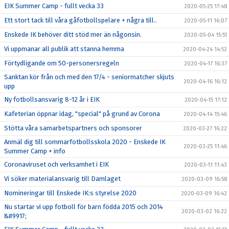
EIK Summer Camp - fullt vecka 33
2020-05-25 17:48
Ett stort tack till våra gåfotbollspelare + några till..
2020-05-11 16:07
Enskede IK behöver ditt stöd mer än någonsin.
2020-05-04 15:51
Vi uppmanar all publik att stanna hemma
2020-04-24 14:52
Förtydligande om 50-personersregeln
2020-04-17 16:37
Sanktan kör från och med den 17/4 - seniormatcher skjuts
2020-04-16 16:12
upp
Ny fotbollsansvarig 8-12 år i EIK
2020-04-15 17:12
Kafeterian öppnar idag, "special" på grund av Corona
2020-04-14 15:46
Stötta våra samarbetspartners och sponsorer
2020-03-27 16:22
Anmäl dig till sommarfotbollsskola 2020 - Enskede IK
2020-03-25 11:46
Summer Camp + info
Coronaviruset och verksamhet i EIK
2020-03-11 11:43
Vi söker materialansvarig till Damlaget
2020-03-09 16:58
Nomineringar till Enskede IK:s styrelse 2020
2020-03-09 16:42
Nu startar vi upp fotboll för barn födda 2015 och 2014
2020-03-02 16:22
&#9917;