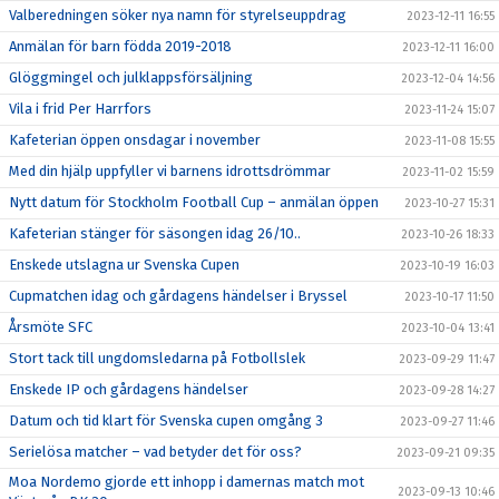
Valberedningen söker nya namn för styrelseuppdrag
2023-12-11 16:55
Anmälan för barn födda 2019-2018
2023-12-11 16:00
Glöggmingel och julklappsförsäljning
2023-12-04 14:56
Vila i frid Per Harrfors
2023-11-24 15:07
Kafeterian öppen onsdagar i november
2023-11-08 15:55
Med din hjälp uppfyller vi barnens idrottsdrömmar
2023-11-02 15:59
Nytt datum för Stockholm Football Cup – anmälan öppen
2023-10-27 15:31
Kafeterian stänger för säsongen idag 26/10..
2023-10-26 18:33
Enskede utslagna ur Svenska Cupen
2023-10-19 16:03
Cupmatchen idag och gårdagens händelser i Bryssel
2023-10-17 11:50
Årsmöte SFC
2023-10-04 13:41
Stort tack till ungdomsledarna på Fotbollslek
2023-09-29 11:47
Enskede IP och gårdagens händelser
2023-09-28 14:27
Datum och tid klart för Svenska cupen omgång 3
2023-09-27 11:46
Serielösa matcher – vad betyder det för oss?
2023-09-21 09:35
Moa Nordemo gjorde ett inhopp i damernas match mot
2023-09-13 10:46