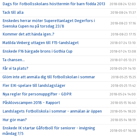
Dags för Fotbollsskolans hösttermin för barn födda 2013
2018-08-24 12:03
Tack till alla
2018-08-24 11:37
Enskedes herrar möter Superettanlaget Degerfors i
2018-08-23 17:16
Svenska Cupen nu på torsdag 23/8
Kommer det att hända igen..?
2018-08-23 17:15
Matilda Vinberg uttagen till F15-landslaget
2018-07-24 13:10
Enskede F16 bärgade brons i Gothia Cup
2018-07-24 13:08
Ta chansen...
2018-07-05 13:21
Får vi ta plats?
2018-05-29 14:10
Glöm inte att anmäla dig till fotbollskolan i sommar
2018-05-25 15:25
Fler EIK-spelare till landslagsläger
2018-05-25 11:42
Nya regler för personuppgifter - GDPR
2018-05-24 14:00
Påsklovscampen 2018 - Rapport
2018-05-15 16:40
Landslagets Fotbollskola i sommar - anmälan är öppen
2018-05-14 18:20
Hur gör man?
2018-05-14 18:19
Enskede IK startar Gåfotboll för seniorer - invigning
2018-05-07 16:38
måndag 7/5