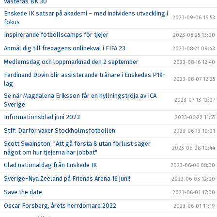
Västerås BK 30
Enskede IK satsar på akademi – med individens utveckling i
2023-09-06 16:53
fokus
Inspirerande fotbollscamps för tjejer
2023-08-25 13:00
Anmäl dig till fredagens onlinekval i FIFA 23
2023-08-21 09:43
Medlemsdag och loppmarknad den 2 september
2023-08-16 12:40
Ferdinand Dovin blir assisterande tränare i Enskedes P19-
2023-08-07 12:25
lag
Se när Magdalena Eriksson får en hyllningströja av ICA
2023-07-13 12:07
Sverige
Informationsblad juni 2023
2023-06-22 11:55
Stff: Därför växer Stockholmsfotbollen
2023-06-13 10:01
Scott Swainston: "Att gå första 8 utan förlust säger
2023-06-08 10:44
något om hur tjejerna har jobbat"
Glad nationaldag från Enskede IK
2023-06-06 08:00
Sverige-Nya Zeeland på Friends Arena 16 juni!
2023-06-03 12:00
Save the date
2023-06-01 17:00
Oscar Forsberg, årets herrdomare 2022
2023-06-01 11:19