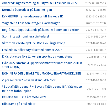
Valberedningens förslag till styrelse i Enskede IK 2022
2022-03-04 15:24
Normala öppettider på kansliet igen
2022-02-10 16:01
RYK GROUP ny huvudsponsor till Enskede IK
2022-01-24 15:00
Magdalena Eriksson uttagen i världslaget
2022-01-20 12:37
Begränsat öppethållande på kansliet kommande veckor
2022-01-10 16:12
Glöm inte att nominera din ledare!
2021-12-13 20:49
Gåfotboll väckte nytt liv i Rods 76-åriga kropp
2021-12-01 16:48
Enskede IK söker styrelsemedlemmar 2022
2021-11-30 08:42
EIK:s styrelse förstärker sin sportsliga kompetens
2021-11-25 17:42
I vår 2022 startar vi upp verksamhet för barn födda 2016 &
2021-11-24 15:57
2017! &#9917;
NOMINERA DIN LEDARE TILL MAGDALENA-UTMÄRKELSEN
2021-11-04 17:44
Vi presenterar "Rosa väskan" &#127800;
2021-11-03 16:10
#BackaTallkrogensIF – Bevara Tallkrogens BP/Valsknopp
2021-10-21 15:58
BP som fotbollsplan
Kallelse till SFC:s årsmöte 2021
2021-10-20 18:55
Höstcamp på Enskede IP
2021-10-01 13:51