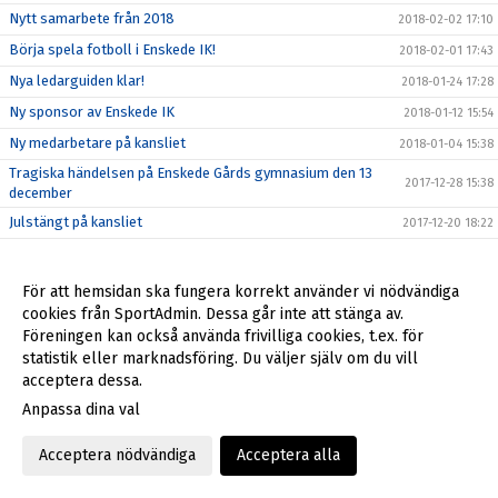
Nytt samarbete från 2018
2018-02-02 17:10
Börja spela fotboll i Enskede IK!
2018-02-01 17:43
Nya ledarguiden klar!
2018-01-24 17:28
Ny sponsor av Enskede IK
2018-01-12 15:54
Ny medarbetare på kansliet
2018-01-04 15:38
Tragiska händelsen på Enskede Gårds gymnasium den 13
2017-12-28 15:38
december
Julstängt på kansliet
2017-12-20 18:22
2017-12-18 14:37
Så blir du en bättre idrottsförälder
2017-12-16 12:18
För att hemsidan ska fungera korrekt använder vi nödvändiga
cookies från SportAdmin. Dessa går inte att stänga av.
Enskede IK söker styrelsemedlemmar 2018!
2017-12-07 15:57
Föreningen kan också använda frivilliga cookies, t.ex. för
Enskede IK - laget i ditt hjärta
2017-11-17 14:57
statistik eller marknadsföring. Du väljer själv om du vill
Ny stödlinje för idrottsledare
acceptera dessa.
2017-11-10 13:57
Enskede IK söker styrelsemedlemmar 2018!
Anpassa dina val
2017-11-10 11:00
Reportage om Enskede IK och Enskedemodellen
2017-11-10 10:58
Acceptera nödvändiga
Acceptera alla
Gatt2Play och Höst5an!
2017-10-30 14:25