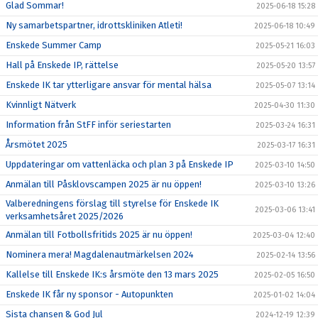
Glad Sommar!
2025-06-18 15:28
Ny samarbetspartner, idrottskliniken Atleti!
2025-06-18 10:49
Enskede Summer Camp
2025-05-21 16:03
Hall på Enskede IP, rättelse
2025-05-20 13:57
Enskede IK tar ytterligare ansvar för mental hälsa
2025-05-07 13:14
Kvinnligt Nätverk
2025-04-30 11:30
Information från StFF inför seriestarten
2025-03-24 16:31
Årsmötet 2025
2025-03-17 16:31
Uppdateringar om vattenläcka och plan 3 på Enskede IP
2025-03-10 14:50
Anmälan till Påsklovscampen 2025 är nu öppen!
2025-03-10 13:26
Valberedningens förslag till styrelse för Enskede IK
2025-03-06 13:41
verksamhetsåret 2025/2026
Anmälan till Fotbollsfritids 2025 är nu öppen!
2025-03-04 12:40
Nominera mera! Magdalenautmärkelsen 2024
2025-02-14 13:56
Kallelse till Enskede IK:s årsmöte den 13 mars 2025
2025-02-05 16:50
Enskede IK får ny sponsor - Autopunkten
2025-01-02 14:04
Sista chansen & God Jul
2024-12-19 12:39