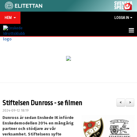
HEM
LOGGA IN
HEM
NYHETER
MATCHKALENDER
VID SKADA/OLYCKA
KONTAKT
Stiftelsen Dunross - se filmen
<
>
SPONSRING
2024-09-12 18:19
Dunross är sedan Enskede IK införde
Enskedemodellen 2014 en mångårig
partner och stödjare av vår
verksamhet. Stiftelsens syfte