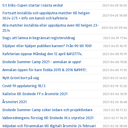
S:t Eriks-Cupen startar i nästa vecka!
2021-04-28 16:30
Fortsatt inställda och uppskjutna matcher till helgen
2021-04-26 16:08
30/4-2/5 + info om kansli och kafeteria
Alla matcher inställda eller uppskjutna även till helgen 23-
2021-04-20 09:46
25/4
Dags att lämna in begränsat registerutdrag
2021-04-19 17:54
Stjälper eller hjälper publiken barnen? Från 90 till 100!
2021-04-15 16:19
Kafeterian öppnar Måndag den 12 april &#127774;
2021-04-08 15:19
Enskede Summer Camp 2021 - anmälan är uppe!
2021-04-06 15:56
Anmälan öppen för barn födda 2015 & 2016 &#9917;
2021-04-06 11:10
Nytt Grönt kort på väg
2021-03-31 14:02
Covid-19 uppdatering 18/3
2021-03-19 13:26
Kallelse till Enskede FF:s årsmöte 2021
2021-03-04 10:51
Årsmötet 2021
2021-02-26 16:48
Enskede Summer Camp söker ledare och projektledare
2021-02-18 17:23
Valberedningens förslag till Enskede IK:s styrelse 2021
2021-02-17 16:25
Inbjudan och föranmälan till digitalt årsmöte 24 februari
2021-02-16 18:08