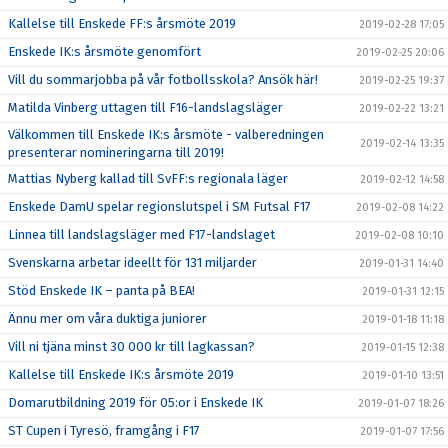
Kallelse till Enskede FF:s årsmöte 2019
2019-02-28 17:05
Enskede IK:s årsmöte genomfört
2019-02-25 20:06
Vill du sommarjobba på vår fotbollsskola? Ansök här!
2019-02-25 19:37
Matilda Vinberg uttagen till F16-landslagsläger
2019-02-22 13:21
Välkommen till Enskede IK:s årsmöte - valberedningen
2019-02-14 13:35
presenterar nomineringarna till 2019!
Mattias Nyberg kallad till SvFF:s regionala läger
2019-02-12 14:58
Enskede DamU spelar regionslutspel i SM Futsal F17
2019-02-08 14:22
Linnea till landslagsläger med F17-landslaget
2019-02-08 10:10
Svenskarna arbetar ideellt för 131 miljarder
2019-01-31 14:40
Stöd Enskede IK – panta på BEA!
2019-01-31 12:15
Ännu mer om våra duktiga juniorer
2019-01-18 11:18
Vill ni tjäna minst 30 000 kr till lagkassan?
2019-01-15 12:38
Kallelse till Enskede IK:s årsmöte 2019
2019-01-10 13:51
Domarutbildning 2019 för 05:or i Enskede IK
2019-01-07 18:26
ST Cupen i Tyresö, framgång i F17
2019-01-07 17:56