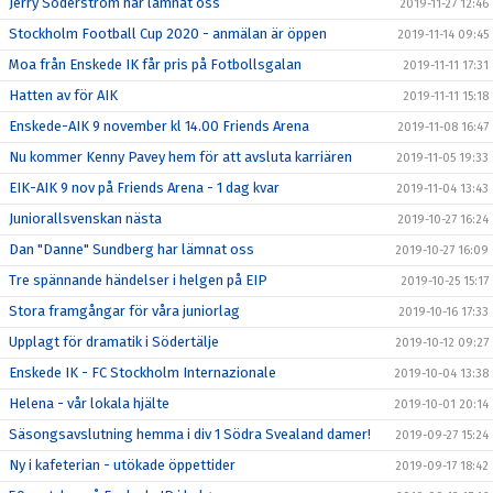
Jerry Söderström har lämnat oss
2019-11-27 12:46
Stockholm Football Cup 2020 - anmälan är öppen
2019-11-14 09:45
Moa från Enskede IK får pris på Fotbollsgalan
2019-11-11 17:31
Hatten av för AIK
2019-11-11 15:18
Enskede-AIK 9 november kl 14.00 Friends Arena
2019-11-08 16:47
Nu kommer Kenny Pavey hem för att avsluta karriären
2019-11-05 19:33
EIK-AIK 9 nov på Friends Arena - 1 dag kvar
2019-11-04 13:43
Juniorallsvenskan nästa
2019-10-27 16:24
Dan "Danne" Sundberg har lämnat oss
2019-10-27 16:09
Tre spännande händelser i helgen på EIP
2019-10-25 15:17
Stora framgångar för våra juniorlag
2019-10-16 17:33
Upplagt för dramatik i Södertälje
2019-10-12 09:27
Enskede IK - FC Stockholm Internazionale
2019-10-04 13:38
Helena - vår lokala hjälte
2019-10-01 20:14
Säsongsavslutning hemma i div 1 Södra Svealand damer!
2019-09-27 15:24
Ny i kafeterian - utökade öppettider
2019-09-17 18:42