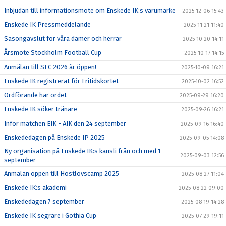
Inbjudan till informationsmöte om Enskede IK:s varumärke
2025-12-06 15:43
Enskede IK Pressmeddelande
2025-11-21 11:40
Säsongavslut för våra damer och herrar
2025-10-20 14:11
Årsmöte Stockholm Football Cup
2025-10-17 14:15
Anmälan till SFC 2026 är öppen!
2025-10-09 16:21
Enskede IK registrerat för Fritidskortet
2025-10-02 16:52
Ordförande har ordet
2025-09-29 16:20
Enskede IK söker tränare
2025-09-26 16:21
Inför matchen EIK - AIK den 24 september
2025-09-16 16:40
Enskededagen på Enskede IP 2025
2025-09-05 14:08
Ny organisation på Enskede IK:s kansli från och med 1
2025-09-03 12:56
september
Anmälan öppen till Höstlovscamp 2025
2025-08-27 11:04
Enskede IK:s akademi
2025-08-22 09:00
Enskededagen 7 september
2025-08-19 14:28
Enskede IK segrare i Gothia Cup
2025-07-29 19:11