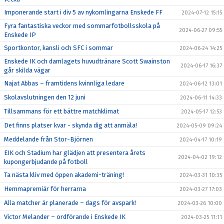
Imponerande start i div 5 av nykomlingarna Enskede FF
2024-07-12 15:15
Fyra fantastiska veckor med sommarfotbollsskola på
2024-06-27 09:55
Enskede IP
Sportkontor, kansli och SFC i sommar
2024-06-24 14:25
Enskede IK och damlagets huvudtränare Scott Swainston
2024-06-17 16:37
går skilda vägar
Najat Abbas – framtidens kvinnliga ledare
2024-06-12 13:01
Skolavslutningen den 12 juni
2024-06-11 14:33
Tillsammans för ett bättre matchklimat
2024-05-17 12:53
Det finns platser kvar - skynda dig att anmäla!
2024-05-09 09:24
Meddelande från Stor-Björnen
2024-04-17 10:19
EIK och Stadium har glädjen att presentera årets
2024-04-02 19:12
kupongerbjudande på fotboll
Ta nästa kliv med öppen akademi-träning!
2024-03-31 10:35
Hemmapremiär för herrarna
2024-03-27 17:03
Alla matcher är planerade – dags för avspark!
2024-03-26 10:00
Victor Melander – ordförande i Enskede IK
2024-03-25 11:11