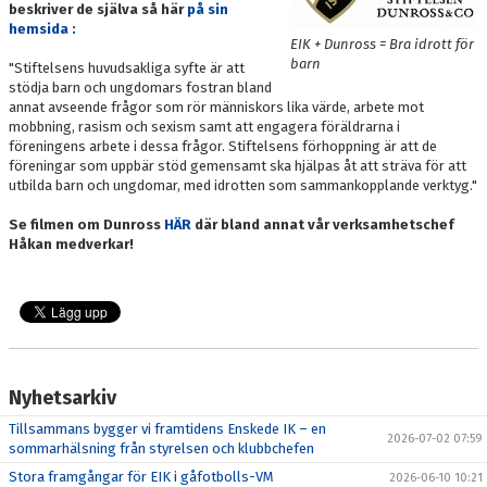
beskriver de själva så här
på sin
hemsida :
EIK + Dunross = Bra idrott för
barn
"Stiftelsens huvudsakliga syfte är att
stödja barn och ungdomars fostran bland
annat avseende frågor som rör människors lika värde, arbete mot
mobbning, rasism och sexism samt att engagera föräldrarna i
föreningens arbete i dessa frågor. Stiftelsens förhoppning är att de
föreningar som uppbär stöd gemensamt ska hjälpas åt att sträva för att
utbilda barn och ungdomar, med idrotten som sammankopplande verktyg."
Se filmen om Dunross
HÄR
där bland annat vår verksamhetschef
Håkan medverkar!
Nyhetsarkiv
Tillsammans bygger vi framtidens Enskede IK – en
2026-07-02 07:59
sommarhälsning från styrelsen och klubbchefen
Stora framgångar för EIK i gåfotbolls-VM
2026-06-10 10:21