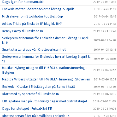
Dags igen för hemmamatch
2019-05-03 14:38
Enskede möter Södersnäckorna lördag 27 april!
2019-04-26 15:27
Mitti skriver om Stockholm Football Cup
2019-04-24 15:46
Adidas Trials på Enskede IP idag kl. 16-?
2019-04-24 14:55
Kenny Pavey till Enskede IK
2019-04-21 09:47
Seriepremiär hemma för Enskedes damer! Lördag 13 april
2019-04-12 14:40
kl 14
Snart startar vi upp vår Knatteverksamhet!
2019-04-05 12:16
Seriepremiär hemma för Enskedes herrar! Lördag 6 april kl
2019-04-05 11:50
13
Mattias Nyberg uttagen till P16/03 4-nationsturnering i
2019-04-04 12:52
Belgien
Matilda Vinberg uttagen till F16 UEFA-turnering i Slovenien
2019-03-26 15:01
Enskede IK tävlar i Eldsjälsgalan på Berns i kväll
2019-03-14 12:20
Klart med ny sportchef till Enskede IK
2019-03-06 17:36
EIK-spelare med på utbildningsdagar med distriktslaget
2019-03-01 11:09
Dags för slutspel i Futsal-SM F17
2019-02-28 19:26
Idrottsborgarrådet på besök hos Enskede IK
2019-02-28 17:18