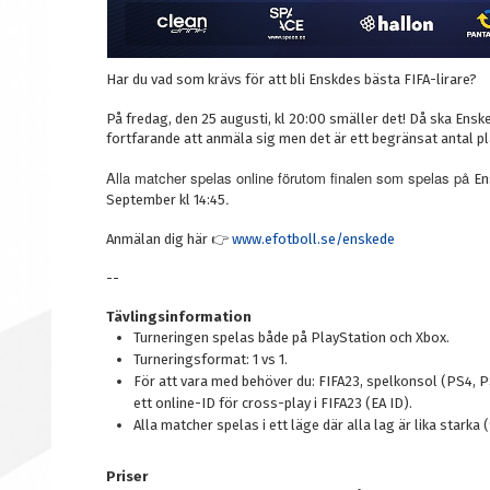
Har du vad som krävs för att bli Enskdes bästa FIFA-lirare?
På fredag, den 25 augusti, kl 20:00 smäller det! Då ska Ensk
fortfarande att anmäla sig men det är ett begränsat antal pla
Alla matcher spelas online förutom finalen som spelas på
En
.
September kl 14:45
Anmälan dig här 👉
www.efotboll.se/enskede
--
Tävlingsinformation
Turneringen spelas både på PlayStation och Xbox.
Turneringsformat: 1 vs 1.
För att vara med behöver du: FIFA23, spelkonsol (PS4, P
ett online-ID för cross-play i FIFA23 (EA ID).
Alla matcher spelas i ett läge där alla lag är lika starka 
Priser