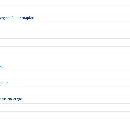
d seger på hemmaplan
ka
de IP
 skilda vägar