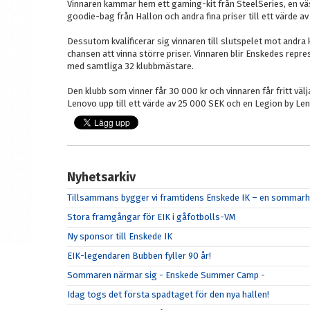
Vinnaren kammar hem ett gaming-kit från SteelSeries, en vä
goodie-bag från Hallon och andra fina priser till ett värde av
Dessutom kvalificerar sig vinnaren till slutspelet mot andra
chansen att vinna större priser. Vinnaren blir Enskedes repr
med samtliga 32 klubbmästare.
Den klubb som vinner får 30 000 kr och vinnaren får fritt v
Lenovo upp till ett värde av 25 000 SEK och en Legion by Le
Nyhetsarkiv
Tillsammans bygger vi framtidens Enskede IK – en sommarhä
Stora framgångar för EIK i gåfotbolls-VM
Ny sponsor till Enskede IK
EIK-legendaren Bubben fyller 90 år!
Sommaren närmar sig - Enskede Summer Camp -
Idag togs det första spadtaget för den nya hallen!