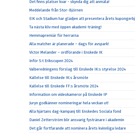
Det finns platser kvar - skynda dig att anmäla!
Meddelande från Stor-Björnen
EIK och Stadium har glädjen att presentera årets kupongerb
Ta nästa kliv med öppen akademi-träning!
Hemmapremiär för herrarna
Alla matcher är planerade – dags för avspark!
Victor Melander – ordförande i Enskede IK
Inför S:t Erikscupen 2024
Valberedningens förslag till Enskede IK:s styrelse 2024
Kallelse till Enskede IK:s årsmöte
Kallelse till Enskede FF:s årsmöte 2024
Information om videokameror på Enskede IP
Juryn godkänner nomineringar hela veckan ut!
Alla hjärtans dag-kampanj till Enskedes Sociala fond
Daniel Zetterström blir ansvarig fystränare i akademin
Det går fortfarande att nominera årets kvinnliga ledare