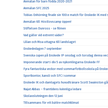
Anmälan för barn födda 2020-2021
Anmälan SFC 2025
Tobias Enhörning firade sin 100:e match för Enskede IK me
Anmälan till Höstlovscamp öppen!
Stiftelsen Dunross - se filmen
Vad gäller vid extremt väder?
Lilian och Moa uttagna till landslaget
Enskededagen 7 september
Svenska cupen på Enskede IP onsdag och torsdag denna vec
Imponerande start i div 5 av nykomlingarna Enskede FF
Fyra fantastiska veckor med sommarfotbollsskola på Enske
Sportkontor, kansli och SFC i sommar
Enskede IK och damlagets huvudtränare Scott Swainston går
Najat Abbas – framtidens kvinnliga ledare
Skolavslutningen den 12 juni
Tillsammans för ett bättre matchklimat