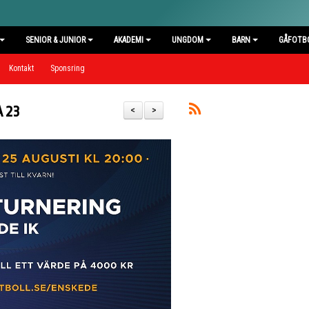
SENIOR & JUNIOR
AKADEMI
UNGDOM
BARN
GÅFOTB
Kontakt
Sponsring
A 23
<
>