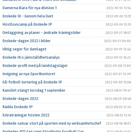
Damerna klara för nya division 1
2022-10-10 13:54
Enskede IK - Genom hela livet
2022-09-30 13:51
Höstlovscamp på Enskede IP
2022-09-26 13:35
Omläggning av planer - ändrade träningstider
2022-09-21 18:07
Enskede-dagen 2022 i bilder
2022-09-21 09:00
Viktig seger för damlaget
2022-09-19 13:43
Enskede IK:s jämställdhetsanalys
2022-09-13 16:22
Enskede-profil med på landslagsläger
2022-09-08 11:00
Invigning av nya Sportkontoret
2022-09-07 12:39
Gå-fotboll turnering på Enskede IP
2022-09-05 15:08
Kansliet stängt torsdag 1 september
2022-08-31 19:47
Enskede-dagen 2022
2022-08-29 08:48
Rädda Enskede IP
2022-08-26 12:34
Extraträningar hösten 2022
2022-08-25 12:41
Enskede satsar stort på sporten med ny verksamhetschef
2022-08-18 18:01
Enskedes P17-lag vann Stockholm Football Cup
2022-08-16 11:54