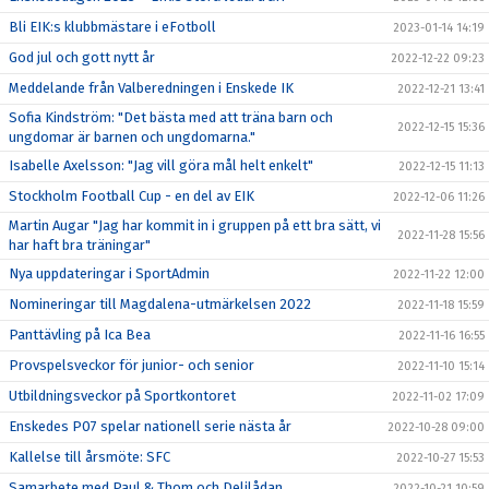
Bli EIK:s klubbmästare i eFotboll
2023-01-14 14:19
God jul och gott nytt år
2022-12-22 09:23
Meddelande från Valberedningen i Enskede IK
2022-12-21 13:41
Sofia Kindström: "Det bästa med att träna barn och
2022-12-15 15:36
ungdomar är barnen och ungdomarna."
Isabelle Axelsson: "Jag vill göra mål helt enkelt"
2022-12-15 11:13
Stockholm Football Cup - en del av EIK
2022-12-06 11:26
Martin Augar "Jag har kommit in i gruppen på ett bra sätt, vi
2022-11-28 15:56
har haft bra träningar"
Nya uppdateringar i SportAdmin
2022-11-22 12:00
Nomineringar till Magdalena-utmärkelsen 2022
2022-11-18 15:59
Panttävling på Ica Bea
2022-11-16 16:55
Provspelsveckor för junior- och senior
2022-11-10 15:14
Utbildningsveckor på Sportkontoret
2022-11-02 17:09
Enskedes P07 spelar nationell serie nästa år
2022-10-28 09:00
Kallelse till årsmöte: SFC
2022-10-27 15:53
Samarbete med Paul & Thom och Delilådan
2022-10-21 10:59