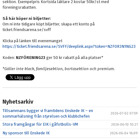
sektion. Exempelpris Kortsida läktare 2 kostar 50kr/st med
föreningsrabatten.
Så här köper ni biljetter:
Om ni inte tidigare köpt biljetter, skapa ett konto på
ticket.friendsarena.se/svff
Klicka på länken till evenemanget
https://ticket.friendsarena.se/SVFF/deeplink.aspx?token=NZF0R3N1NG23
Koden:
NZFÖRENING23
ger 50 kr rabatt på alla platser*
*Gäller inte klack, familjesektion, bortasektion och premium.
Nyhetsarkiv
Tillsammans bygger vi framtidens Enskede IK – en
2026-07-02 07:59
sommarhälsning från styrelsen och klubbchefen
Stora framgångar för EIK i gåfotbolls-VM
2026-06-10 10:21
Ny sponsor till Enskede IK
2026-06-04 16:09