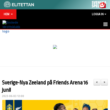
HEM
LOGGA IN
HEM
NYHETER
MATCHKALENDER
VID SKADA/OLYCKA
KONTAKT
Sverige-Nya Zeeland på Friends Arena 16
<
>
SPONSRING
juni!
2023-06-03 12:00