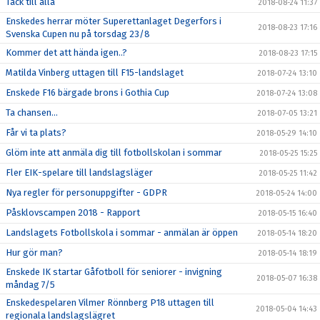
Tack till alla
2018-08-24 11:37
Enskedes herrar möter Superettanlaget Degerfors i
2018-08-23 17:16
Svenska Cupen nu på torsdag 23/8
Kommer det att hända igen..?
2018-08-23 17:15
Matilda Vinberg uttagen till F15-landslaget
2018-07-24 13:10
Enskede F16 bärgade brons i Gothia Cup
2018-07-24 13:08
Ta chansen...
2018-07-05 13:21
Får vi ta plats?
2018-05-29 14:10
Glöm inte att anmäla dig till fotbollskolan i sommar
2018-05-25 15:25
Fler EIK-spelare till landslagsläger
2018-05-25 11:42
Nya regler för personuppgifter - GDPR
2018-05-24 14:00
Påsklovscampen 2018 - Rapport
2018-05-15 16:40
Landslagets Fotbollskola i sommar - anmälan är öppen
2018-05-14 18:20
Hur gör man?
2018-05-14 18:19
Enskede IK startar Gåfotboll för seniorer - invigning
2018-05-07 16:38
måndag 7/5
Enskedespelaren Vilmer Rönnberg P18 uttagen till
2018-05-04 14:43
regionala landslagslägret