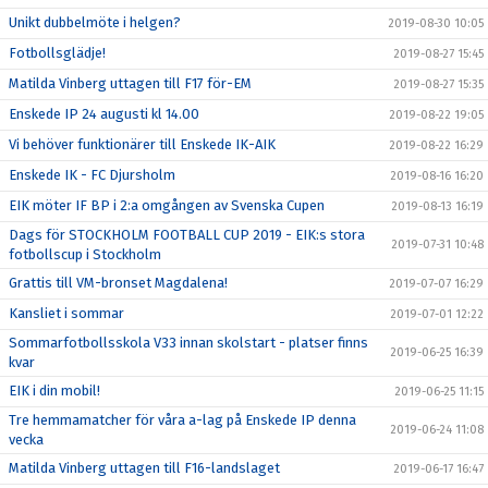
Unikt dubbelmöte i helgen?
2019-08-30 10:05
Fotbollsglädje!
2019-08-27 15:45
Matilda Vinberg uttagen till F17 för-EM
2019-08-27 15:35
Enskede IP 24 augusti kl 14.00
2019-08-22 19:05
Vi behöver funktionärer till Enskede IK-AIK
2019-08-22 16:29
Enskede IK - FC Djursholm
2019-08-16 16:20
EIK möter IF BP i 2:a omgången av Svenska Cupen
2019-08-13 16:19
Dags för STOCKHOLM FOOTBALL CUP 2019 - EIK:s stora
2019-07-31 10:48
fotbollscup i Stockholm
Grattis till VM-bronset Magdalena!
2019-07-07 16:29
Kansliet i sommar
2019-07-01 12:22
Sommarfotbollsskola V33 innan skolstart - platser finns
2019-06-25 16:39
kvar
EIK i din mobil!
2019-06-25 11:15
Tre hemmamatcher för våra a-lag på Enskede IP denna
2019-06-24 11:08
vecka
Matilda Vinberg uttagen till F16-landslaget
2019-06-17 16:47