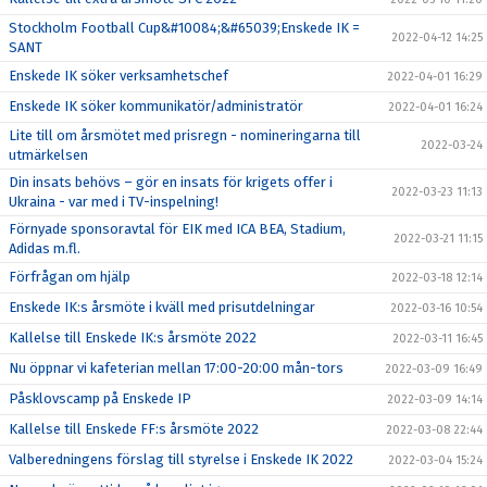
Stockholm Football Cup&#10084;&#65039;Enskede IK =
2022-04-12 14:25
SANT
Enskede IK söker verksamhetschef
2022-04-01 16:29
Enskede IK söker kommunikatör/administratör
2022-04-01 16:24
Lite till om årsmötet med prisregn - nomineringarna till
2022-03-24
utmärkelsen
Din insats behövs – gör en insats för krigets offer i
2022-03-23 11:13
Ukraina - var med i TV-inspelning!
Förnyade sponsoravtal för EIK med ICA BEA, Stadium,
2022-03-21 11:15
Adidas m.fl.
Förfrågan om hjälp
2022-03-18 12:14
Enskede IK:s årsmöte i kväll med prisutdelningar
2022-03-16 10:54
Kallelse till Enskede IK:s årsmöte 2022
2022-03-11 16:45
Nu öppnar vi kafeterian mellan 17:00-20:00 mån-tors
2022-03-09 16:49
Påsklovscamp på Enskede IP
2022-03-09 14:14
Kallelse till Enskede FF:s årsmöte 2022
2022-03-08 22:44
Valberedningens förslag till styrelse i Enskede IK 2022
2022-03-04 15:24