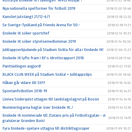
Rösta på Enskede IK i tävlingen "Årets eldsjäl"!
2018-12-22 18:40
Nya nationella spelformer för fotboll 2019
2018-12-20 10:48
Kansliet julstängt 21/12-6/1
2018-12-18 22:25
Se Sverige-Tyskland på Friends Arena för 50:-
2018-12-18 11:21
Enskede IK söker sportchef
2018-12-14 10:31
Enskede IK söker styrelsemedlemmar 2019
2018-12-14 10:30
Julklappserbjudande på Stadium Sickla för alla i Enskede IK!
2018-12-06 12:21
Enskede IK lyfts fram i RF:s Idrottsrapport 2018
2018-11-28 11:40
Panttävlingen avgjord!
2018-11-22 11:53
BLACK CLUB WEEK på Stadium Sickla! + Julklappstips
2018-11-20 16:40
Håkan går vidare till StFF
2018-11-16 14:52
Spontanfotbollen 2018-19
2018-11-16 14:37
Linnea Söderqvist uttagen till landslagslägret på Bosön
2018-11-14 14:16
Nomineringarna haglar över Enskede IK..!
2018-11-14 12:55
Enskede IK nominerade till Zlatans pris på Fotbollsgalan - vi
2018-11-12 14:51
gratulerar Grunden Bois!
Fyra Enskede-spelare uttagna till distriktlagscuper
2018-11-09 10:27