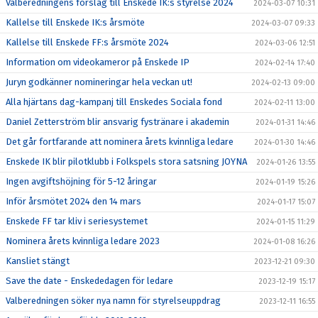
Valberedningens förslag till Enskede IK:s styrelse 2024
2024-03-07 10:31
Kallelse till Enskede IK:s årsmöte
2024-03-07 09:33
Kallelse till Enskede FF:s årsmöte 2024
2024-03-06 12:51
Information om videokameror på Enskede IP
2024-02-14 17:40
Juryn godkänner nomineringar hela veckan ut!
2024-02-13 09:00
Alla hjärtans dag-kampanj till Enskedes Sociala fond
2024-02-11 13:00
Daniel Zetterström blir ansvarig fystränare i akademin
2024-01-31 14:46
Det går fortfarande att nominera årets kvinnliga ledare
2024-01-30 14:46
Enskede IK blir pilotklubb i Folkspels stora satsning JOYNA
2024-01-26 13:55
Ingen avgiftshöjning för 5-12 åringar
2024-01-19 15:26
Inför årsmötet 2024 den 14 mars
2024-01-17 15:07
Enskede FF tar kliv i seriesystemet
2024-01-15 11:29
Nominera årets kvinnliga ledare 2023
2024-01-08 16:26
Kansliet stängt
2023-12-21 09:30
Save the date - Enskededagen för ledare
2023-12-19 15:17
Valberedningen söker nya namn för styrelseuppdrag
2023-12-11 16:55