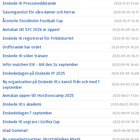
Enskede IK Pressmeddelande
2025-11-21 11:40
Säsongavslut för våra damer och herrar
2025-10-20 14:11
Årsmöte Stockholm Football Cup
2025-10-17 14:15
Anmälan till SFC 2026 är öppen!
2025-10-09 16:21
Enskede IK registrerat för Fritidskortet
2025-10-02 16:52
Ordförande har ordet
2025-09-29 16:20
Enskede IK söker tränare
2025-09-26 16:21
Inför matchen EIK - AIK den 24 september
2025-09-16 16:40
Enskededagen på Enskede IP 2025
2025-09-05 14:08
Ny organisation på Enskede IK:s kansli från och med 1
2025-09-03 12:56
september
Anmälan öppen till Höstlovscamp 2025
2025-08-27 11:04
Enskede IK:s akademi
2025-08-22 09:00
Enskededagen 7 september
2025-08-19 14:28
Enskede IK segrare i Gothia Cup
2025-07-29 19:11
Glad Sommar!
2025-06-18 15:28
Ny samarbetspartner, idrottskliniken Atleti!
2025-06-18 10:49