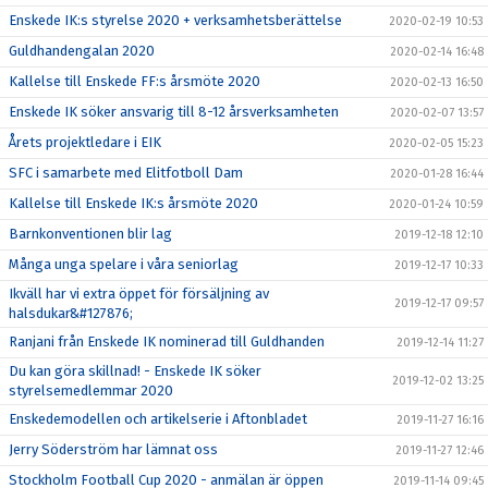
Enskede IK:s styrelse 2020 + verksamhetsberättelse
2020-02-19 10:53
Guldhandengalan 2020
2020-02-14 16:48
Kallelse till Enskede FF:s årsmöte 2020
2020-02-13 16:50
Enskede IK söker ansvarig till 8-12 årsverksamheten
2020-02-07 13:57
Årets projektledare i EIK
2020-02-05 15:23
SFC i samarbete med Elitfotboll Dam
2020-01-28 16:44
Kallelse till Enskede IK:s årsmöte 2020
2020-01-24 10:59
Barnkonventionen blir lag
2019-12-18 12:10
Många unga spelare i våra seniorlag
2019-12-17 10:33
Ikväll har vi extra öppet för försäljning av
2019-12-17 09:57
halsdukar&#127876;
Ranjani från Enskede IK nominerad till Guldhanden
2019-12-14 11:27
Du kan göra skillnad! - Enskede IK söker
2019-12-02 13:25
styrelsemedlemmar 2020
Enskedemodellen och artikelserie i Aftonbladet
2019-11-27 16:16
Jerry Söderström har lämnat oss
2019-11-27 12:46
Stockholm Football Cup 2020 - anmälan är öppen
2019-11-14 09:45