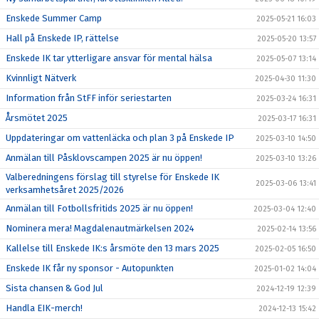
Enskede Summer Camp
2025-05-21 16:03
Hall på Enskede IP, rättelse
2025-05-20 13:57
Enskede IK tar ytterligare ansvar för mental hälsa
2025-05-07 13:14
Kvinnligt Nätverk
2025-04-30 11:30
Information från StFF inför seriestarten
2025-03-24 16:31
Årsmötet 2025
2025-03-17 16:31
Uppdateringar om vattenläcka och plan 3 på Enskede IP
2025-03-10 14:50
Anmälan till Påsklovscampen 2025 är nu öppen!
2025-03-10 13:26
Valberedningens förslag till styrelse för Enskede IK
2025-03-06 13:41
verksamhetsåret 2025/2026
Anmälan till Fotbollsfritids 2025 är nu öppen!
2025-03-04 12:40
Nominera mera! Magdalenautmärkelsen 2024
2025-02-14 13:56
Kallelse till Enskede IK:s årsmöte den 13 mars 2025
2025-02-05 16:50
Enskede IK får ny sponsor - Autopunkten
2025-01-02 14:04
Sista chansen & God Jul
2024-12-19 12:39
Handla EIK-merch!
2024-12-13 15:42