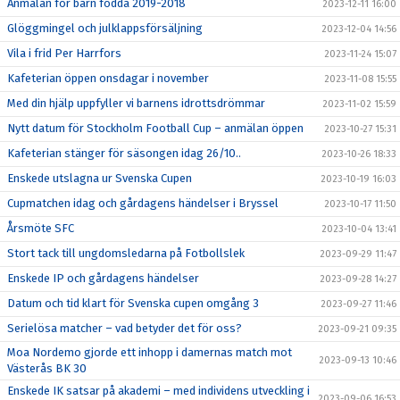
Anmälan för barn födda 2019-2018
2023-12-11 16:00
Glöggmingel och julklappsförsäljning
2023-12-04 14:56
Vila i frid Per Harrfors
2023-11-24 15:07
Kafeterian öppen onsdagar i november
2023-11-08 15:55
Med din hjälp uppfyller vi barnens idrottsdrömmar
2023-11-02 15:59
Nytt datum för Stockholm Football Cup – anmälan öppen
2023-10-27 15:31
Kafeterian stänger för säsongen idag 26/10..
2023-10-26 18:33
Enskede utslagna ur Svenska Cupen
2023-10-19 16:03
Cupmatchen idag och gårdagens händelser i Bryssel
2023-10-17 11:50
Årsmöte SFC
2023-10-04 13:41
Stort tack till ungdomsledarna på Fotbollslek
2023-09-29 11:47
Enskede IP och gårdagens händelser
2023-09-28 14:27
Datum och tid klart för Svenska cupen omgång 3
2023-09-27 11:46
Serielösa matcher – vad betyder det för oss?
2023-09-21 09:35
Moa Nordemo gjorde ett inhopp i damernas match mot
2023-09-13 10:46
Västerås BK 30
Enskede IK satsar på akademi – med individens utveckling i
2023-09-06 16:53