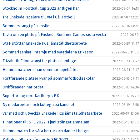
Stockholm Football Cup 2022 äntligen här
2022-08-04 14:51
Tre Enskede-spelare till VM i Gå-Fotboll
2022-07-07 12:22
Sommarstängt på kansliet
2022-07-04 13:22
Tävla om en plats på Enskede Summer Camps sista vecka
2022-06-30
StFF stöttar Enskede IK:s jämställdhetsarbete
2022-06-29 14:17
Sommarläsning: Intervju med Magdalena Eriksson
2022-06-28 11:00
Elizabeth Edomwonyi tar plats i damlaget
2022-06-23 14:47
Hemmamatcher innan sommaruppehållet
2022-06-21 12:47
Fortfarande platser kvar på sommarfotbollsskolan
2022-06-15 09:11
Ordföranden har ordet
2022-06-13 14:36
Superlördag mot Karlbergs BK
2022-06-02 15:29
Ny medarbetare och kollega på kansliet
2022-05-19 16:56
Var med och utveckla Enskede IK:s jämställdhetsarbete
2022-05-19 13:06
11 nationer till SFC 2022. 1 juni stänger anmälan!
2022-05-18 12:30
Hemmamatch för våra herrar och damer i helgen
2022-05-13 18:26
Kallelse till extra årsmöte SFC 2022
2022-05-10 11:20