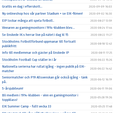
Grattis en dag i efterskott...
2020-09-09 16:03
Ny onlineshop hos vår partner Stadium + se EIK-filmen!
2020-09-02 16:30
EIP lockar många att spela fotboll..
2020-08-27 13:59
Vinnaren av gamingmonitorn i 1914-klubben blev....
2020-08-24 17:44
Se Enskede IK:s herrar live på nätet i dag kl 15
2020-08-22 11:27
Stockholms Fotbollförbund uppmanar till fortsatt
2020-08-18 12:43
publikfritt
Info till medlemmar och gäster på Enskede IP
2020-08-11 17:25
Stockholm Football Cup ställer in i år
2020-06-22 15:26
Nationella serierna har rullat igång - ingen publik på EIK-
2020-06-22 14:42
matcher
Seniormatcher och P19 Allsvenskan går också igång - tänk
2020-06-12 16:19
på..
5-årsjubileum!
2020-06-11 19:06
Bli medlem i 1914-klubben - vinn en gamingmonitor i
2020-05-28 19:36
toppklass!
EIK Summer Camp - fullt vecka 33
2020-05-25 17:48