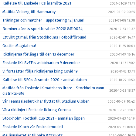
Kallelse till Enskede IK:s årsmöte 2021
2021-01-29 11:41
Matilda Vinberg till Hammarby
2021-01-09 00:55
Träningar och matcher - uppdatering 12 januari
2021-01-08 12:38
Nominera årets sportförälder 2020! &#10024;
2020-12-23 10:37
Ett viktigt mail från Stockholms Fotbollförbund
2020-12-01 14:17
Grattis Magdalena!
2020-11-25 10:01
Riktlinjerna förlängs till den 13 december
2020-11-19 16:14
Enskede IK i SvFF:s webbinarium 9 december
2020-11-17 17:02
Vi fortsätter följa riktlinjerna kring Covid 19
2020-11-12 13:41
Kallelse till SFC:s årsmöte 2020 - ändrat datum
2020-10-27 11:50
Matilda från Enskede IK matchens lirare - Stockholm vann
2020-10-22 18:37
distrikts-SM
Vår Teamsalesbutik har flyttat till Stadium Globen
2020-10-09 10:42
Våra riktlinjer i Enskede IK kring Corona
2020-09-28 15:07
Stockholm Football Cup 2021 - anmälan öppen
2020-09-23 16:19
Enskede IK och vår Enskedemodell
2020-09-21 10:01
Mellispaketet är tillbaka &#128512;
2020-09-10 16:15