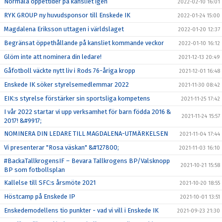
Normala öppettider på kansliet igen
2022-02-10 16:01
RYK GROUP ny huvudsponsor till Enskede IK
2022-01-24 15:00
Magdalena Eriksson uttagen i världslaget
2022-01-20 12:37
Begränsat öppethållande på kansliet kommande veckor
2022-01-10 16:12
Glöm inte att nominera din ledare!
2021-12-13 20:49
Gåfotboll väckte nytt liv i Rods 76-åriga kropp
2021-12-01 16:48
Enskede IK söker styrelsemedlemmar 2022
2021-11-30 08:42
EIK:s styrelse förstärker sin sportsliga kompetens
2021-11-25 17:42
I vår 2022 startar vi upp verksamhet för barn födda 2016 &
2021-11-24 15:57
2017! &#9917;
NOMINERA DIN LEDARE TILL MAGDALENA-UTMÄRKELSEN
2021-11-04 17:44
Vi presenterar "Rosa väskan" &#127800;
2021-11-03 16:10
#BackaTallkrogensIF – Bevara Tallkrogens BP/Valsknopp
2021-10-21 15:58
BP som fotbollsplan
Kallelse till SFC:s årsmöte 2021
2021-10-20 18:55
Höstcamp på Enskede IP
2021-10-01 13:51
Enskedemodellens tio punkter - vad vi vill i Enskede IK
2021-09-23 21:30