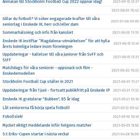
Anmälan till Stockholm Football Cup 2022 öppnar idag!
2021-09-15 13:37
2021-08-20 10:43
Gillar du fotboll? Vi söker engagerade krafter till våra
2021-07-06 09:05
seniorlag i Enskede IK, herr och/eller dam
Sommarhälsning och info från kansliet
2021-06-30 11:19
Enskede IK instiftar ”Magdalena-utmärkelsen” för att hylla
2021-06-15 12:41
årets kvinnliga ledare inom föreningen
Uppdateringar - kallelser till våra juniorer från SvFF och
2021-06-15 12:31
StFF
Matchdags för våra seniorer - uppsnack och film -
2021-06-03 16:33
Enskedemodellen
Stockholm Football Cup ställer in 2021
2021-06-01 11:27
Uppdateringar från 1 juni - fortsatt publikfritt på Enskede IP
2021-05-31 17:33
Enskede IK gratulerar "Bubben", 85 år idag
2021-05-21 10:16
Låt seniorerna få börja spela fotboll!
2021-05-12 09:42
Fobollslek!
2021-05-10 10:41
Mycket viktigt meddelande inför helgens matcher
2021-05-05 15:50
S:t Eriks-Cupen startar i nästa vecka!
2021-04-28 16:30