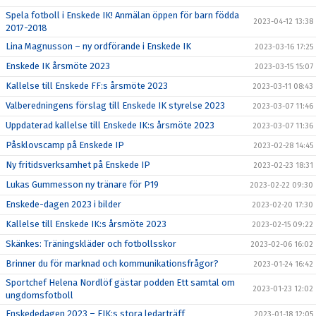
Spela fotboll i Enskede IK! Anmälan öppen för barn födda
2023-04-12 13:38
2017-2018
Lina Magnusson – ny ordförande i Enskede IK
2023-03-16 17:25
Enskede IK årsmöte 2023
2023-03-15 15:07
Kallelse till Enskede FF:s årsmöte 2023
2023-03-11 08:43
Valberedningens förslag till Enskede IK styrelse 2023
2023-03-07 11:46
Uppdaterad kallelse till Enskede IK:s årsmöte 2023
2023-03-07 11:36
Påsklovscamp på Enskede IP
2023-02-28 14:45
Ny fritidsverksamhet på Enskede IP
2023-02-23 18:31
Lukas Gummesson ny tränare för P19
2023-02-22 09:30
Enskede-dagen 2023 i bilder
2023-02-20 17:30
Kallelse till Enskede IK:s årsmöte 2023
2023-02-15 09:22
Skänkes: Träningskläder och fotbollsskor
2023-02-06 16:02
Brinner du för marknad och kommunikationsfrågor?
2023-01-24 16:42
Sportchef Helena Nordlöf gästar podden Ett samtal om
2023-01-23 12:02
ungdomsfotboll
Enskededagen 2023 – EIK:s stora ledarträff
2023-01-18 12:05