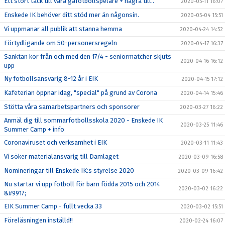
Ett stort tack till våra gåfotbollspelare + några till..
2020-05-11 16:07
Enskede IK behöver ditt stöd mer än någonsin.
2020-05-04 15:51
Vi uppmanar all publik att stanna hemma
2020-04-24 14:52
Förtydligande om 50-personersregeln
2020-04-17 16:37
Sanktan kör från och med den 17/4 - seniormatcher skjuts
2020-04-16 16:12
upp
Ny fotbollsansvarig 8-12 år i EIK
2020-04-15 17:12
Kafeterian öppnar idag, "special" på grund av Corona
2020-04-14 15:46
Stötta våra samarbetspartners och sponsorer
2020-03-27 16:22
Anmäl dig till sommarfotbollsskola 2020 - Enskede IK
2020-03-25 11:46
Summer Camp + info
Coronaviruset och verksamhet i EIK
2020-03-11 11:43
Vi söker materialansvarig till Damlaget
2020-03-09 16:58
Nomineringar till Enskede IK:s styrelse 2020
2020-03-09 16:42
Nu startar vi upp fotboll för barn födda 2015 och 2014
2020-03-02 16:22
&#9917;
EIK Summer Camp - fullt vecka 33
2020-03-02 15:51
Föreläsningen inställd!!
2020-02-24 16:07