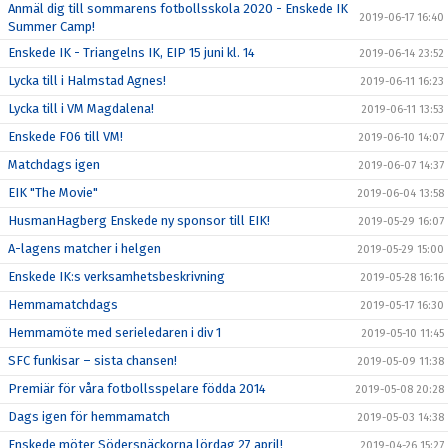
Anmäl dig till sommarens fotbollsskola 2020 - Enskede IK
2019-06-17 16:40
Summer Camp!
Enskede IK - Triangelns IK, EIP 15 juni kl. 14
2019-06-14 23:52
Lycka till i Halmstad Agnes!
2019-06-11 16:23
Lycka till i VM Magdalena!
2019-06-11 13:53
Enskede F06 till VM!
2019-06-10 14:07
Matchdags igen
2019-06-07 14:37
EIK "The Movie"
2019-06-04 13:58
HusmanHagberg Enskede ny sponsor till EIK!
2019-05-29 16:07
A-lagens matcher i helgen
2019-05-29 15:00
Enskede IK:s verksamhetsbeskrivning
2019-05-28 16:16
Hemmamatchdags
2019-05-17 16:30
Hemmamöte med serieledaren i div 1
2019-05-10 11:45
SFC funkisar – sista chansen!
2019-05-09 11:38
Premiär för våra fotbollsspelare födda 2014
2019-05-08 20:28
Dags igen för hemmamatch
2019-05-03 14:38
Enskede möter Södersnäckorna lördag 27 april!
2019-04-26 15:27