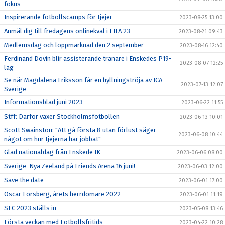
fokus
Inspirerande fotbollscamps för tjejer
2023-08-25 13:00
Anmäl dig till fredagens onlinekval i FIFA 23
2023-08-21 09:43
Medlemsdag och loppmarknad den 2 september
2023-08-16 12:40
Ferdinand Dovin blir assisterande tränare i Enskedes P19-
2023-08-07 12:25
lag
Se när Magdalena Eriksson får en hyllningströja av ICA
2023-07-13 12:07
Sverige
Informationsblad juni 2023
2023-06-22 11:55
Stff: Därför växer Stockholmsfotbollen
2023-06-13 10:01
Scott Swainston: "Att gå första 8 utan förlust säger
2023-06-08 10:44
något om hur tjejerna har jobbat"
Glad nationaldag från Enskede IK
2023-06-06 08:00
Sverige-Nya Zeeland på Friends Arena 16 juni!
2023-06-03 12:00
Save the date
2023-06-01 17:00
Oscar Forsberg, årets herrdomare 2022
2023-06-01 11:19
SFC 2023 ställs in
2023-05-08 13:46
Första veckan med Fotbollsfritids
2023-04-22 10:28