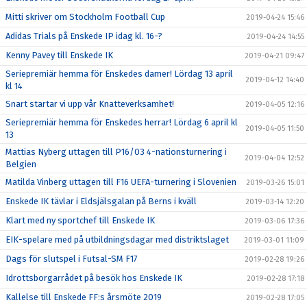
Mitti skriver om Stockholm Football Cup
2019-04-24 15:46
Adidas Trials på Enskede IP idag kl. 16-?
2019-04-24 14:55
Kenny Pavey till Enskede IK
2019-04-21 09:47
Seriepremiär hemma för Enskedes damer! Lördag 13 april
2019-04-12 14:40
kl 14
Snart startar vi upp vår Knatteverksamhet!
2019-04-05 12:16
Seriepremiär hemma för Enskedes herrar! Lördag 6 april kl
2019-04-05 11:50
13
Mattias Nyberg uttagen till P16/03 4-nationsturnering i
2019-04-04 12:52
Belgien
Matilda Vinberg uttagen till F16 UEFA-turnering i Slovenien
2019-03-26 15:01
Enskede IK tävlar i Eldsjälsgalan på Berns i kväll
2019-03-14 12:20
Klart med ny sportchef till Enskede IK
2019-03-06 17:36
EIK-spelare med på utbildningsdagar med distriktslaget
2019-03-01 11:09
Dags för slutspel i Futsal-SM F17
2019-02-28 19:26
Idrottsborgarrådet på besök hos Enskede IK
2019-02-28 17:18
Kallelse till Enskede FF:s årsmöte 2019
2019-02-28 17:05