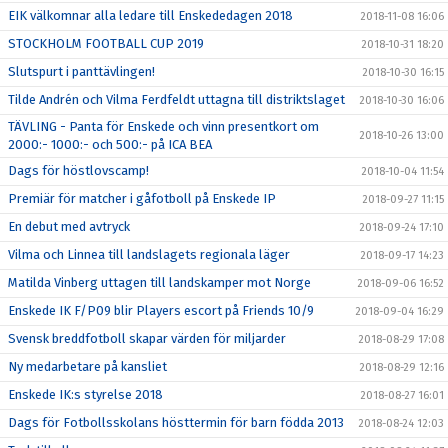
EIK välkomnar alla ledare till Enskededagen 2018
2018-11-08 16:06
STOCKHOLM FOOTBALL CUP 2019
2018-10-31 18:20
Slutspurt i panttävlingen!
2018-10-30 16:15
Tilde Andrén och Vilma Ferdfeldt uttagna till distriktslaget
2018-10-30 16:06
TÄVLING - Panta för Enskede och vinn presentkort om
2018-10-26 13:00
2000:- 1000:- och 500:- på ICA BEA
Dags för höstlovscamp!
2018-10-04 11:54
Premiär för matcher i gåfotboll på Enskede IP
2018-09-27 11:15
En debut med avtryck
2018-09-24 17:10
Vilma och Linnea till landslagets regionala läger
2018-09-17 14:23
Matilda Vinberg uttagen till landskamper mot Norge
2018-09-06 16:52
Enskede IK F/P09 blir Players escort på Friends 10/9
2018-09-04 16:29
Svensk breddfotboll skapar värden för miljarder
2018-08-29 17:08
Ny medarbetare på kansliet
2018-08-29 12:16
Enskede IK:s styrelse 2018
2018-08-27 16:01
Dags för Fotbollsskolans hösttermin för barn födda 2013
2018-08-24 12:03