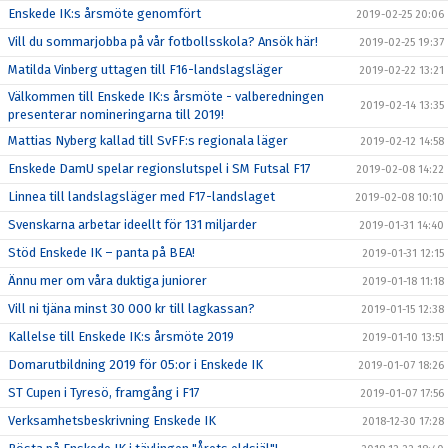
Enskede IK:s årsmöte genomfört
2019-02-25 20:06
Vill du sommarjobba på vår fotbollsskola? Ansök här!
2019-02-25 19:37
Matilda Vinberg uttagen till F16-landslagsläger
2019-02-22 13:21
Välkommen till Enskede IK:s årsmöte - valberedningen
2019-02-14 13:35
presenterar nomineringarna till 2019!
Mattias Nyberg kallad till SvFF:s regionala läger
2019-02-12 14:58
Enskede DamU spelar regionslutspel i SM Futsal F17
2019-02-08 14:22
Linnea till landslagsläger med F17-landslaget
2019-02-08 10:10
Svenskarna arbetar ideellt för 131 miljarder
2019-01-31 14:40
Stöd Enskede IK – panta på BEA!
2019-01-31 12:15
Ännu mer om våra duktiga juniorer
2019-01-18 11:18
Vill ni tjäna minst 30 000 kr till lagkassan?
2019-01-15 12:38
Kallelse till Enskede IK:s årsmöte 2019
2019-01-10 13:51
Domarutbildning 2019 för 05:or i Enskede IK
2019-01-07 18:26
ST Cupen i Tyresö, framgång i F17
2019-01-07 17:56
Verksamhetsbeskrivning Enskede IK
2018-12-30 17:28