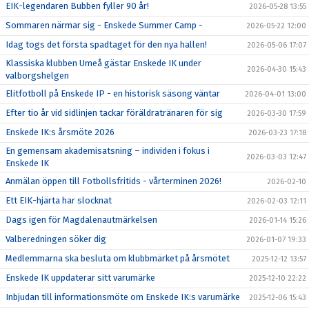
EIK-legendaren Bubben fyller 90 år!
2026-05-28 13:55
Sommaren närmar sig - Enskede Summer Camp -
2026-05-22 12:00
Idag togs det första spadtaget för den nya hallen!
2026-05-06 17:07
Klassiska klubben Umeå gästar Enskede IK under
2026-04-30 15:43
valborgshelgen
Elitfotboll på Enskede IP - en historisk säsong väntar
2026-04-01 13:00
Efter tio år vid sidlinjen tackar föräldratränaren för sig
2026-03-30 17:59
Enskede IK:s årsmöte 2026
2026-03-23 17:18
En gemensam akademisatsning – individen i fokus i
2026-03-03 12:47
Enskede IK
Anmälan öppen till Fotbollsfritids - vårterminen 2026!
2026-02-10
Ett EIK-hjärta har slocknat
2026-02-03 12:11
Dags igen för Magdalenautmärkelsen
2026-01-14 15:26
Valberedningen söker dig
2026-01-07 19:33
Medlemmarna ska besluta om klubbmärket på årsmötet
2025-12-12 13:57
Enskede IK uppdaterar sitt varumärke
2025-12-10 22:22
Inbjudan till informationsmöte om Enskede IK:s varumärke
2025-12-06 15:43