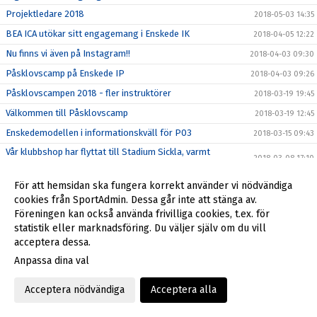
Projektledare 2018
2018-05-03 14:35
BEA ICA utökar sitt engagemang i Enskede IK
2018-04-05 12:22
Nu finns vi även på Instagram!!
2018-04-03 09:30
Påsklovscamp på Enskede IP
2018-04-03 09:26
Påsklovscampen 2018 - fler instruktörer
2018-03-19 19:45
Välkommen till Påsklovscamp
2018-03-19 12:45
Enskedemodellen i informationskväll för P03
2018-03-15 09:43
Vår klubbshop har flyttat till Stadium Sickla, varmt
2018-03-08 17:10
välkomna!
Spela Gå-Fotboll!
2018-02-26 13:05
För att hemsidan ska fungera korrekt använder vi nödvändiga
cookies från SportAdmin. Dessa går inte att stänga av.
Årsmötet 21 februari
2018-02-22 17:55
Föreningen kan också använda frivilliga cookies, t.ex. för
Enskede IK verksamhetsberättelse 2017
2018-02-17 11:42
statistik eller marknadsföring. Du väljer själv om du vill
acceptera dessa.
Enskedespelare uttagen till landslagsläger
2018-02-16 16:10
Anpassa dina val
Motioner årsmöte 2018
2018-02-15 13:35
Nomineringar till Enskede IK:s styrelse 2018
2018-02-13 16:57
Acceptera nödvändiga
Acceptera alla
Nytt samarbete från 2018
2018-02-02 17:10