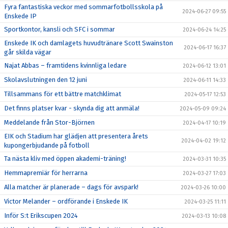
Fyra fantastiska veckor med sommarfotbollsskola på
2024-06-27 09:55
Enskede IP
Sportkontor, kansli och SFC i sommar
2024-06-24 14:25
Enskede IK och damlagets huvudtränare Scott Swainston
2024-06-17 16:37
går skilda vägar
Najat Abbas – framtidens kvinnliga ledare
2024-06-12 13:01
Skolavslutningen den 12 juni
2024-06-11 14:33
Tillsammans för ett bättre matchklimat
2024-05-17 12:53
Det finns platser kvar - skynda dig att anmäla!
2024-05-09 09:24
Meddelande från Stor-Björnen
2024-04-17 10:19
EIK och Stadium har glädjen att presentera årets
2024-04-02 19:12
kupongerbjudande på fotboll
Ta nästa kliv med öppen akademi-träning!
2024-03-31 10:35
Hemmapremiär för herrarna
2024-03-27 17:03
Alla matcher är planerade – dags för avspark!
2024-03-26 10:00
Victor Melander – ordförande i Enskede IK
2024-03-25 11:11
Inför S:t Erikscupen 2024
2024-03-13 10:08