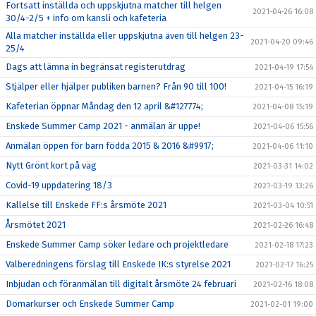
Fortsatt inställda och uppskjutna matcher till helgen
2021-04-26 16:08
30/4-2/5 + info om kansli och kafeteria
Alla matcher inställda eller uppskjutna även till helgen 23-
2021-04-20 09:46
25/4
Dags att lämna in begränsat registerutdrag
2021-04-19 17:54
Stjälper eller hjälper publiken barnen? Från 90 till 100!
2021-04-15 16:19
Kafeterian öppnar Måndag den 12 april &#127774;
2021-04-08 15:19
Enskede Summer Camp 2021 - anmälan är uppe!
2021-04-06 15:56
Anmälan öppen för barn födda 2015 & 2016 &#9917;
2021-04-06 11:10
Nytt Grönt kort på väg
2021-03-31 14:02
Covid-19 uppdatering 18/3
2021-03-19 13:26
Kallelse till Enskede FF:s årsmöte 2021
2021-03-04 10:51
Årsmötet 2021
2021-02-26 16:48
Enskede Summer Camp söker ledare och projektledare
2021-02-18 17:23
Valberedningens förslag till Enskede IK:s styrelse 2021
2021-02-17 16:25
Inbjudan och föranmälan till digitalt årsmöte 24 februari
2021-02-16 18:08
Domarkurser och Enskede Summer Camp
2021-02-01 19:00