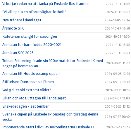
Vi börjar redan nu att tänka på Enskede IK:s framtid
2024-12-11 11:09
"Vi vill spela en oförutsägbar fotboll"
2024-11-11 16:07
Nya tränare i damlaget
2024-11-05 09:34
Årsmöte SFC
2024-10-29 16:48
Kafeterian stängd för säsongen
2024-10-25 16:30
Anmälan för barn födda 2020-2021
2024-10-17 13:50
Anmälan SFC 2025
2024-10-11 16:01
Tobias Enhörning firade sin 100:e match för Enskede IK med
2024-10-11 11:07
seger på hemmaplan
Anmälan till Höstlovscamp öppen!
2024-09-25 10:25
Stiftelsen Dunross - se filmen
2024-09-12 18:19
Vad gäller vid extremt väder?
2024-09-11 10:15
Lilian och Moa uttagna till landslaget
2024-09-04 11:03
Enskededagen 7 september
2024-08-23 13:12
Svenska cupen på Enskede IP onsdag och torsdag denna
2024-07-27 10:40
vecka
Imponerande start i div 5 av nykomlingarna Enskede FF
2024-07-12 15:15