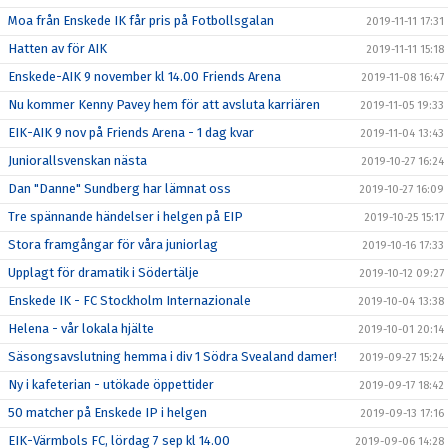
Moa från Enskede IK får pris på Fotbollsgalan
2019-11-11 17:31
Hatten av för AIK
2019-11-11 15:18
Enskede-AIK 9 november kl 14.00 Friends Arena
2019-11-08 16:47
Nu kommer Kenny Pavey hem för att avsluta karriären
2019-11-05 19:33
EIK-AIK 9 nov på Friends Arena - 1 dag kvar
2019-11-04 13:43
Juniorallsvenskan nästa
2019-10-27 16:24
Dan "Danne" Sundberg har lämnat oss
2019-10-27 16:09
Tre spännande händelser i helgen på EIP
2019-10-25 15:17
Stora framgångar för våra juniorlag
2019-10-16 17:33
Upplagt för dramatik i Södertälje
2019-10-12 09:27
Enskede IK - FC Stockholm Internazionale
2019-10-04 13:38
Helena - vår lokala hjälte
2019-10-01 20:14
Säsongsavslutning hemma i div 1 Södra Svealand damer!
2019-09-27 15:24
Ny i kafeterian - utökade öppettider
2019-09-17 18:42
50 matcher på Enskede IP i helgen
2019-09-13 17:16
EIK-Värmbols FC, lördag 7 sep kl 14.00
2019-09-06 14:28