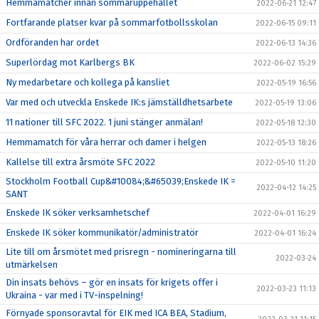
Hemmamatcher innan sommaruppehållet
2022-06-21 12:47
Fortfarande platser kvar på sommarfotbollsskolan
2022-06-15 09:11
Ordföranden har ordet
2022-06-13 14:36
Superlördag mot Karlbergs BK
2022-06-02 15:29
Ny medarbetare och kollega på kansliet
2022-05-19 16:56
Var med och utveckla Enskede IK:s jämställdhetsarbete
2022-05-19 13:06
11 nationer till SFC 2022. 1 juni stänger anmälan!
2022-05-18 12:30
Hemmamatch för våra herrar och damer i helgen
2022-05-13 18:26
Kallelse till extra årsmöte SFC 2022
2022-05-10 11:20
Stockholm Football Cup&#10084;&#65039;Enskede IK =
2022-04-12 14:25
SANT
Enskede IK söker verksamhetschef
2022-04-01 16:29
Enskede IK söker kommunikatör/administratör
2022-04-01 16:24
Lite till om årsmötet med prisregn - nomineringarna till
2022-03-24
utmärkelsen
Din insats behövs – gör en insats för krigets offer i
2022-03-23 11:13
Ukraina - var med i TV-inspelning!
Förnyade sponsoravtal för EIK med ICA BEA, Stadium,