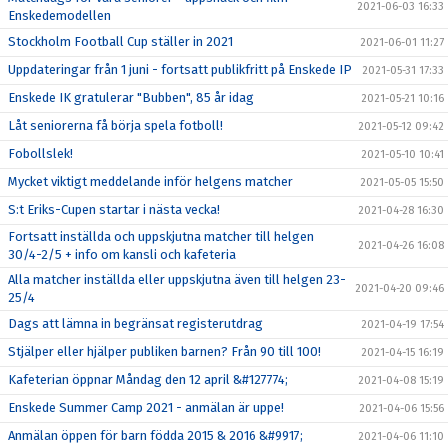
2021-06-03 16:33
Enskedemodellen
Stockholm Football Cup ställer in 2021
2021-06-01 11:27
Uppdateringar från 1 juni - fortsatt publikfritt på Enskede IP
2021-05-31 17:33
Enskede IK gratulerar "Bubben", 85 år idag
2021-05-21 10:16
Låt seniorerna få börja spela fotboll!
2021-05-12 09:42
Fobollslek!
2021-05-10 10:41
Mycket viktigt meddelande inför helgens matcher
2021-05-05 15:50
S:t Eriks-Cupen startar i nästa vecka!
2021-04-28 16:30
Fortsatt inställda och uppskjutna matcher till helgen
2021-04-26 16:08
30/4-2/5 + info om kansli och kafeteria
Alla matcher inställda eller uppskjutna även till helgen 23-
2021-04-20 09:46
25/4
Dags att lämna in begränsat registerutdrag
2021-04-19 17:54
Stjälper eller hjälper publiken barnen? Från 90 till 100!
2021-04-15 16:19
Kafeterian öppnar Måndag den 12 april &#127774;
2021-04-08 15:19
Enskede Summer Camp 2021 - anmälan är uppe!
2021-04-06 15:56
Anmälan öppen för barn födda 2015 & 2016 &#9917;
2021-04-06 11:10