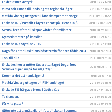
En debut med avtryck
2018-09-24 17:10
Vilma och Linnea till landslagets regionala läger
2018-09-17 14:23
Matilda Vinberg uttagen till landskamper mot Norge
2018-09-06 16:52
Enskede IK F/P09 blir Players escort på Friends 10/9
2018-09-04 16:29
Svensk breddfotboll skapar värden för miljarder
2018-08-29 17:08
Ny medarbetare på kansliet
2018-08-29 12:16
Enskede IK:s styrelse 2018
2018-08-27 16:01
Dags för Fotbollsskolans hösttermin för barn födda 2013
2018-08-24 12:03
Tack till alla
2018-08-24 11:37
Enskedes herrar möter Superettanlaget Degerfors i
2018-08-23 17:16
Svenska Cupen nu på torsdag 23/8
Kommer det att hända igen..?
2018-08-23 17:15
Matilda Vinberg uttagen till F15-landslaget
2018-07-24 13:10
Enskede F16 bärgade brons i Gothia Cup
2018-07-24 13:08
Ta chansen...
2018-07-05 13:21
Får vi ta plats?
2018-05-29 14:10
Glöm inte att anmäla dig till fotbollskolan i sommar
2018-05-25 15:25