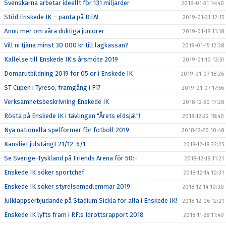
Svenskarna arbetar ideellt för 131 miljarder
2019-01-31 14:40
Stöd Enskede IK – panta på BEA!
2019-01-31 12:15
Ännu mer om våra duktiga juniorer
2019-01-18 11:18
Vill ni tjäna minst 30 000 kr till lagkassan?
2019-01-15 12:38
Kallelse till Enskede IK:s årsmöte 2019
2019-01-10 13:51
Domarutbildning 2019 för 05:or i Enskede IK
2019-01-07 18:26
ST Cupen i Tyresö, framgång i F17
2019-01-07 17:56
Verksamhetsbeskrivning Enskede IK
2018-12-30 17:28
Rösta på Enskede IK i tävlingen "Årets eldsjäl"!
2018-12-22 18:40
Nya nationella spelformer för fotboll 2019
2018-12-20 10:48
Kansliet julstängt 21/12-6/1
2018-12-18 22:25
Se Sverige-Tyskland på Friends Arena för 50:-
2018-12-18 11:21
Enskede IK söker sportchef
2018-12-14 10:31
Enskede IK söker styrelsemedlemmar 2019
2018-12-14 10:30
Julklappserbjudande på Stadium Sickla för alla i Enskede IK!
2018-12-06 12:21
Enskede IK lyfts fram i RF:s Idrottsrapport 2018
2018-11-28 11:40