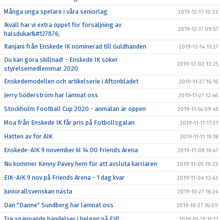
Många unga spelare i våra seniorlag
2019-12-17 10:33
Ikväll har vi extra öppet för försäljning av
2019-12-17 09:57
halsdukar&#127876;
Ranjani från Enskede IK nominerad till Guldhanden
2019-12-14 11:27
Du kan göra skillnad! - Enskede IK söker
2019-12-02 13:25
styrelsemedlemmar 2020
Enskedemodellen och artikelserie i Aftonbladet
2019-11-27 16:16
Jerry Söderström har lämnat oss
2019-11-27 12:46
Stockholm Football Cup 2020 - anmälan är öppen
2019-11-14 09:45
Moa från Enskede IK får pris på Fotbollsgalan
2019-11-11 17:31
Hatten av för AIK
2019-11-11 15:18
Enskede-AIK 9 november kl 14.00 Friends Arena
2019-11-08 16:47
Nu kommer Kenny Pavey hem för att avsluta karriären
2019-11-05 19:33
EIK-AIK 9 nov på Friends Arena - 1 dag kvar
2019-11-04 13:43
Juniorallsvenskan nästa
2019-10-27 16:24
Dan "Danne" Sundberg har lämnat oss
2019-10-27 16:09
Tre spännande händelser i helgen på EIP
2019-10-25 15:17