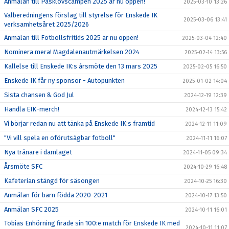
Anmälan till Påsklovscampen 2025 är nu öppen!
2025-03-10 13:26
Valberedningens förslag till styrelse för Enskede IK
2025-03-06 13:41
verksamhetsåret 2025/2026
Anmälan till Fotbollsfritids 2025 är nu öppen!
2025-03-04 12:40
Nominera mera! Magdalenautmärkelsen 2024
2025-02-14 13:56
Kallelse till Enskede IK:s årsmöte den 13 mars 2025
2025-02-05 16:50
Enskede IK får ny sponsor - Autopunkten
2025-01-02 14:04
Sista chansen & God Jul
2024-12-19 12:39
Handla EIK-merch!
2024-12-13 15:42
Vi börjar redan nu att tänka på Enskede IK:s framtid
2024-12-11 11:09
"Vi vill spela en oförutsägbar fotboll"
2024-11-11 16:07
Nya tränare i damlaget
2024-11-05 09:34
Årsmöte SFC
2024-10-29 16:48
Kafeterian stängd för säsongen
2024-10-25 16:30
Anmälan för barn födda 2020-2021
2024-10-17 13:50
Anmälan SFC 2025
2024-10-11 16:01
Tobias Enhörning firade sin 100:e match för Enskede IK med
2024-10-11 11:07