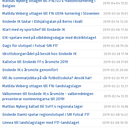
Mattias Nyberg uttagen till P16/03 4-nationsturnering i
2019-04-04 12:52
Belgien
Matilda Vinberg uttagen till F16 UEFA-turnering i Slovenien
2019-03-26 15:01
Enskede IK tävlar i Eldsjälsgalan på Berns i kväll
2019-03-14 12:20
Klart med ny sportchef till Enskede IK
2019-03-06 17:36
EIK-spelare med på utbildningsdagar med distriktslaget
2019-03-01 11:09
Dags för slutspel i Futsal-SM F17
2019-02-28 19:26
Idrottsborgarrådet på besök hos Enskede IK
2019-02-28 17:18
Kallelse till Enskede FF:s årsmöte 2019
2019-02-28 17:05
Enskede IK:s årsmöte genomfört
2019-02-25 20:06
Vill du sommarjobba på vår fotbollsskola? Ansök här!
2019-02-25 19:37
Matilda Vinberg uttagen till F16-landslagsläger
2019-02-22 13:21
Välkommen till Enskede IK:s årsmöte - valberedningen
2019-02-14 13:35
presenterar nomineringarna till 2019!
Mattias Nyberg kallad till SvFF:s regionala läger
2019-02-12 14:58
Enskede DamU spelar regionslutspel i SM Futsal F17
2019-02-08 14:22
Linnea till landslagsläger med F17-landslaget
2019-02-08 10:10