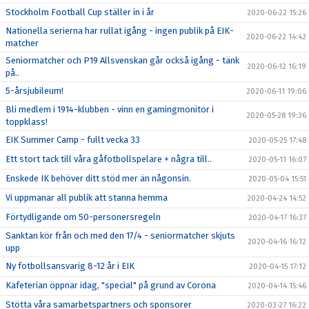
Stockholm Football Cup ställer in i år
2020-06-22 15:26
Nationella serierna har rullat igång - ingen publik på EIK-
2020-06-22 14:42
matcher
Seniormatcher och P19 Allsvenskan går också igång - tänk
2020-06-12 16:19
på..
5-årsjubileum!
2020-06-11 19:06
Bli medlem i 1914-klubben - vinn en gamingmonitor i
2020-05-28 19:36
toppklass!
EIK Summer Camp - fullt vecka 33
2020-05-25 17:48
Ett stort tack till våra gåfotbollspelare + några till..
2020-05-11 16:07
Enskede IK behöver ditt stöd mer än någonsin.
2020-05-04 15:51
Vi uppmanar all publik att stanna hemma
2020-04-24 14:52
Förtydligande om 50-personersregeln
2020-04-17 16:37
Sanktan kör från och med den 17/4 - seniormatcher skjuts
2020-04-16 16:12
upp
Ny fotbollsansvarig 8-12 år i EIK
2020-04-15 17:12
Kafeterian öppnar idag, "special" på grund av Corona
2020-04-14 15:46
Stötta våra samarbetspartners och sponsorer
2020-03-27 16:22