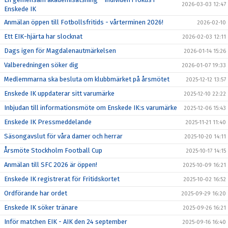
2026-03-03 12:47
Enskede IK
Anmälan öppen till Fotbollsfritids - vårterminen 2026!
2026-02-10
Ett EIK-hjärta har slocknat
2026-02-03 12:11
Dags igen för Magdalenautmärkelsen
2026-01-14 15:26
Valberedningen söker dig
2026-01-07 19:33
Medlemmarna ska besluta om klubbmärket på årsmötet
2025-12-12 13:57
Enskede IK uppdaterar sitt varumärke
2025-12-10 22:22
Inbjudan till informationsmöte om Enskede IK:s varumärke
2025-12-06 15:43
Enskede IK Pressmeddelande
2025-11-21 11:40
Säsongavslut för våra damer och herrar
2025-10-20 14:11
Årsmöte Stockholm Football Cup
2025-10-17 14:15
Anmälan till SFC 2026 är öppen!
2025-10-09 16:21
Enskede IK registrerat för Fritidskortet
2025-10-02 16:52
Ordförande har ordet
2025-09-29 16:20
Enskede IK söker tränare
2025-09-26 16:21
Inför matchen EIK - AIK den 24 september
2025-09-16 16:40