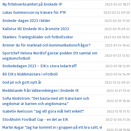
Ny fritidsverksamhet på Enskede IP
2023-02-23 18:31
Lukas Gummesson ny tränare för P19
2023-02-22 09:30
Enskede-dagen 2023 i bilder
2023-02-20 17:30
Kallelse till Enskede IK:s årsmöte 2023
2023-02-15 09:22
Skänkes: Träningskläder och fotbollsskor
2023-02-06 16:02
Brinner du för marknad och kommunikationsfrågor?
2023-01-24 16:42
Sportchef Helena Nordlöf gästar podden Ett samtal om
2023-01-23 12:02
ungdomsfotboll
Enskededagen 2023 – EIK:s stora ledarträff
2023-01-18 12:05
Bli EIK:s klubbmästare i eFotboll
2023-01-14 14:19
God jul och gott nytt år
2022-12-22 09:23
Meddelande från Valberedningen i Enskede IK
2022-12-21 13:41
Sofia Kindström: "Det bästa med att träna barn och
2022-12-15 15:36
ungdomar är barnen och ungdomarna."
Isabelle Axelsson: "Jag vill göra mål helt enkelt"
2022-12-15 11:13
Stockholm Football Cup - en del av EIK
2022-12-06 11:26
Martin Augar "Jag har kommit in i gruppen på ett bra sätt, vi
2022-11-28 15:56