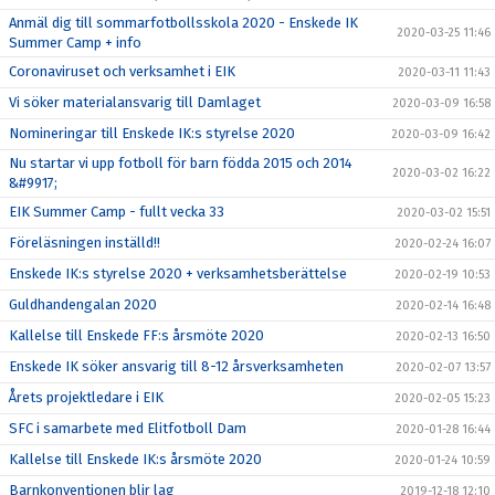
Anmäl dig till sommarfotbollsskola 2020 - Enskede IK
2020-03-25 11:46
Summer Camp + info
Coronaviruset och verksamhet i EIK
2020-03-11 11:43
Vi söker materialansvarig till Damlaget
2020-03-09 16:58
Nomineringar till Enskede IK:s styrelse 2020
2020-03-09 16:42
Nu startar vi upp fotboll för barn födda 2015 och 2014
2020-03-02 16:22
&#9917;
EIK Summer Camp - fullt vecka 33
2020-03-02 15:51
Föreläsningen inställd!!
2020-02-24 16:07
Enskede IK:s styrelse 2020 + verksamhetsberättelse
2020-02-19 10:53
Guldhandengalan 2020
2020-02-14 16:48
Kallelse till Enskede FF:s årsmöte 2020
2020-02-13 16:50
Enskede IK söker ansvarig till 8-12 årsverksamheten
2020-02-07 13:57
Årets projektledare i EIK
2020-02-05 15:23
SFC i samarbete med Elitfotboll Dam
2020-01-28 16:44
Kallelse till Enskede IK:s årsmöte 2020
2020-01-24 10:59
Barnkonventionen blir lag
2019-12-18 12:10