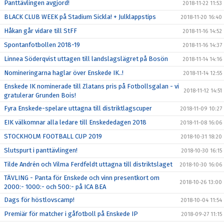
Panttävlingen avgjord!
2018-11-22 11:53
BLACK CLUB WEEK på Stadium Sickla! + Julklappstips
2018-11-20 16:40
Håkan går vidare till StFF
2018-11-16 14:52
Spontanfotbollen 2018-19
2018-11-16 14:37
Linnea Söderqvist uttagen till landslagslägret på Bosön
2018-11-14 14:16
Nomineringarna haglar över Enskede IK..!
2018-11-14 12:55
Enskede IK nominerade till Zlatans pris på Fotbollsgalan - vi
2018-11-12 14:51
gratulerar Grunden Bois!
Fyra Enskede-spelare uttagna till distriktlagscuper
2018-11-09 10:27
EIK välkomnar alla ledare till Enskededagen 2018
2018-11-08 16:06
STOCKHOLM FOOTBALL CUP 2019
2018-10-31 18:20
Slutspurt i panttävlingen!
2018-10-30 16:15
Tilde Andrén och Vilma Ferdfeldt uttagna till distriktslaget
2018-10-30 16:06
TÄVLING - Panta för Enskede och vinn presentkort om
2018-10-26 13:00
2000:- 1000:- och 500:- på ICA BEA
Dags för höstlovscamp!
2018-10-04 11:54
Premiär för matcher i gåfotboll på Enskede IP
2018-09-27 11:15