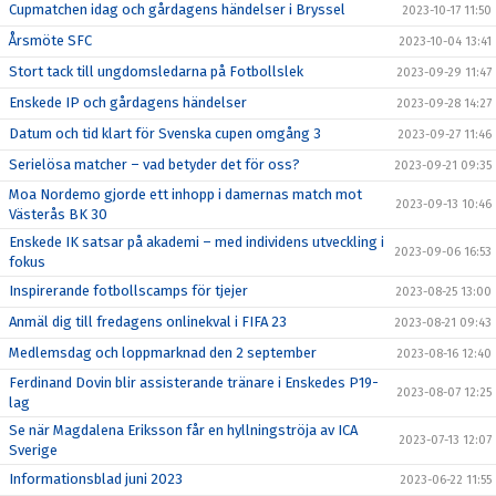
Cupmatchen idag och gårdagens händelser i Bryssel
2023-10-17 11:50
Årsmöte SFC
2023-10-04 13:41
Stort tack till ungdomsledarna på Fotbollslek
2023-09-29 11:47
Enskede IP och gårdagens händelser
2023-09-28 14:27
Datum och tid klart för Svenska cupen omgång 3
2023-09-27 11:46
Serielösa matcher – vad betyder det för oss?
2023-09-21 09:35
Moa Nordemo gjorde ett inhopp i damernas match mot
2023-09-13 10:46
Västerås BK 30
Enskede IK satsar på akademi – med individens utveckling i
2023-09-06 16:53
fokus
Inspirerande fotbollscamps för tjejer
2023-08-25 13:00
Anmäl dig till fredagens onlinekval i FIFA 23
2023-08-21 09:43
Medlemsdag och loppmarknad den 2 september
2023-08-16 12:40
Ferdinand Dovin blir assisterande tränare i Enskedes P19-
2023-08-07 12:25
lag
Se när Magdalena Eriksson får en hyllningströja av ICA
2023-07-13 12:07
Sverige
Informationsblad juni 2023
2023-06-22 11:55