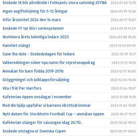
Enskede IK blir pilotklubb i Folkspels stora satsning JOYNA
2024-01-26 13:55
Ingen avgiftshöjning för 5-12 åringar
2024-01-19 15:26
Inför årsmötet 2024 den 14 mars
2024-01-17 15:07
Enskede FF tar kliv i seriesystemet
2024-01-15 11:29
Nominera årets kvinnliga ledare 2023
2024-01-08 16:26
Kansliet stängt
2023-12-21 09:30
Save the date - Enskededagen för ledare
2023-12-19 15:17
Valberedningen söker nya namn för styrelseuppdrag
2023-12-11 16:55
Anmälan för barn födda 2019-2018
2023-12-11 16:00
Glöggmingel och julklappsförsäljning
2023-12-04 14:56
Vila i frid Per Harrfors
2023-11-24 15:07
Kafeterian öppen onsdagar i november
2023-11-08 15:55
Med din hjälp uppfyller vi barnens idrottsdrömmar
2023-11-02 15:59
Nytt datum för Stockholm Football Cup – anmälan öppen
2023-10-27 15:31
Kafeterian stänger för säsongen idag 26/10..
2023-10-26 18:33
Enskede utslagna ur Svenska Cupen
2023-10-19 16:03