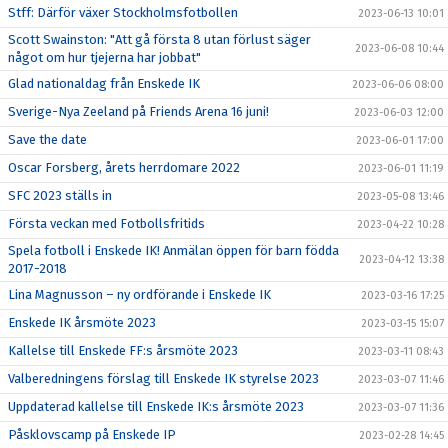
Stff: Därför växer Stockholmsfotbollen
2023-06-13 10:01
Scott Swainston: "Att gå första 8 utan förlust säger
2023-06-08 10:44
något om hur tjejerna har jobbat"
Glad nationaldag från Enskede IK
2023-06-06 08:00
Sverige-Nya Zeeland på Friends Arena 16 juni!
2023-06-03 12:00
Save the date
2023-06-01 17:00
Oscar Forsberg, årets herrdomare 2022
2023-06-01 11:19
SFC 2023 ställs in
2023-05-08 13:46
Första veckan med Fotbollsfritids
2023-04-22 10:28
Spela fotboll i Enskede IK! Anmälan öppen för barn födda
2023-04-12 13:38
2017-2018
Lina Magnusson – ny ordförande i Enskede IK
2023-03-16 17:25
Enskede IK årsmöte 2023
2023-03-15 15:07
Kallelse till Enskede FF:s årsmöte 2023
2023-03-11 08:43
Valberedningens förslag till Enskede IK styrelse 2023
2023-03-07 11:46
Uppdaterad kallelse till Enskede IK:s årsmöte 2023
2023-03-07 11:36
Påsklovscamp på Enskede IP
2023-02-28 14:45