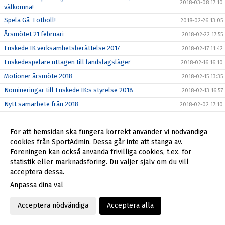
2018-03-08 17:10
välkomna!
Spela Gå-Fotboll!
2018-02-26 13:05
Årsmötet 21 februari
2018-02-22 17:55
Enskede IK verksamhetsberättelse 2017
2018-02-17 11:42
Enskedespelare uttagen till landslagsläger
2018-02-16 16:10
Motioner årsmöte 2018
2018-02-15 13:35
Nomineringar till Enskede IK:s styrelse 2018
2018-02-13 16:57
Nytt samarbete från 2018
2018-02-02 17:10
Börja spela fotboll i Enskede IK!
2018-02-01 17:43
För att hemsidan ska fungera korrekt använder vi nödvändiga
Nya ledarguiden klar!
2018-01-24 17:28
cookies från SportAdmin. Dessa går inte att stänga av.
Ny sponsor av Enskede IK
2018-01-12 15:54
Föreningen kan också använda frivilliga cookies, t.ex. för
Ny medarbetare på kansliet
statistik eller marknadsföring. Du väljer själv om du vill
2018-01-04 15:38
acceptera dessa.
Tragiska händelsen på Enskede Gårds gymnasium den 13
2017-12-28 15:38
december
Anpassa dina val
Julstängt på kansliet
2017-12-20 18:22
Acceptera nödvändiga
Acceptera alla
2017-12-18 14:37
Så blir du en bättre idrottsförälder
2017-12-16 12:18