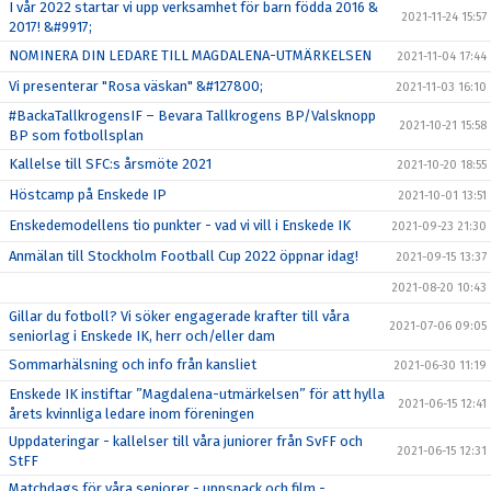
I vår 2022 startar vi upp verksamhet för barn födda 2016 &
2021-11-24 15:57
2017! &#9917;
NOMINERA DIN LEDARE TILL MAGDALENA-UTMÄRKELSEN
2021-11-04 17:44
Vi presenterar "Rosa väskan" &#127800;
2021-11-03 16:10
#BackaTallkrogensIF – Bevara Tallkrogens BP/Valsknopp
2021-10-21 15:58
BP som fotbollsplan
Kallelse till SFC:s årsmöte 2021
2021-10-20 18:55
Höstcamp på Enskede IP
2021-10-01 13:51
Enskedemodellens tio punkter - vad vi vill i Enskede IK
2021-09-23 21:30
Anmälan till Stockholm Football Cup 2022 öppnar idag!
2021-09-15 13:37
2021-08-20 10:43
Gillar du fotboll? Vi söker engagerade krafter till våra
2021-07-06 09:05
seniorlag i Enskede IK, herr och/eller dam
Sommarhälsning och info från kansliet
2021-06-30 11:19
Enskede IK instiftar ”Magdalena-utmärkelsen” för att hylla
2021-06-15 12:41
årets kvinnliga ledare inom föreningen
Uppdateringar - kallelser till våra juniorer från SvFF och
2021-06-15 12:31
StFF
Matchdags för våra seniorer - uppsnack och film -