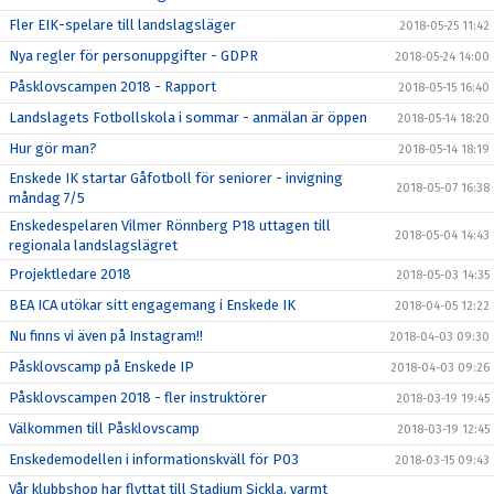
Fler EIK-spelare till landslagsläger
2018-05-25 11:42
Nya regler för personuppgifter - GDPR
2018-05-24 14:00
Påsklovscampen 2018 - Rapport
2018-05-15 16:40
Landslagets Fotbollskola i sommar - anmälan är öppen
2018-05-14 18:20
Hur gör man?
2018-05-14 18:19
Enskede IK startar Gåfotboll för seniorer - invigning
2018-05-07 16:38
måndag 7/5
Enskedespelaren Vilmer Rönnberg P18 uttagen till
2018-05-04 14:43
regionala landslagslägret
Projektledare 2018
2018-05-03 14:35
BEA ICA utökar sitt engagemang i Enskede IK
2018-04-05 12:22
Nu finns vi även på Instagram!!
2018-04-03 09:30
Påsklovscamp på Enskede IP
2018-04-03 09:26
Påsklovscampen 2018 - fler instruktörer
2018-03-19 19:45
Välkommen till Påsklovscamp
2018-03-19 12:45
Enskedemodellen i informationskväll för P03
2018-03-15 09:43
Vår klubbshop har flyttat till Stadium Sickla, varmt