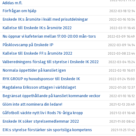
2022-03-21 11:15
Adidas m.fl.
Förfrågan om hjälp
2022-03-18 12:14
Enskede IK:s årsmöte i kväll med prisutdelningar
2022-03-16 10:54
Kallelse till Enskede IK:s årsmöte 2022
2022-03-11 16:45
Nu öppnar vi kafeterian mellan 17:00-20:00 mån-tors
2022-03-09 16:49
Påsklovscamp på Enskede IP
2022-03-09 14:14
Kallelse till Enskede FF:s årsmöte 2022
2022-03-08 22:44
Valberedningens förslag till styrelse i Enskede IK 2022
2022-03-04 15:24
Normala öppettider på kansliet igen
2022-02-10 16:01
RYK GROUP ny huvudsponsor till Enskede IK
2022-01-24 15:00
Magdalena Eriksson uttagen i världslaget
2022-01-20 12:37
Begränsat öppethållande på kansliet kommande veckor
2022-01-10 16:12
Glöm inte att nominera din ledare!
2021-12-13 20:49
Gåfotboll väckte nytt liv i Rods 76-åriga kropp
2021-12-01 16:48
Enskede IK söker styrelsemedlemmar 2022
2021-11-30 08:42
EIK:s styrelse förstärker sin sportsliga kompetens
2021-11-25 17:42