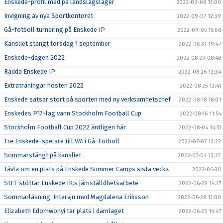
Enskede-profil med på landslagsläger
2022-09-08 11:00
Invigning av nya Sportkontoret
2022-09-07 12:39
Gå-fotboll turnering på Enskede IP
2022-09-05 15:08
Kansliet stängt torsdag 1 september
2022-08-31 19:47
Enskede-dagen 2022
2022-08-29 08:48
Rädda Enskede IP
2022-08-26 12:34
Extraträningar hösten 2022
2022-08-25 12:41
Enskede satsar stort på sporten med ny verksamhetschef
2022-08-18 18:01
Enskedes P17-lag vann Stockholm Football Cup
2022-08-16 11:54
Stockholm Football Cup 2022 äntligen här
2022-08-04 14:51
Tre Enskede-spelare till VM i Gå-Fotboll
2022-07-07 12:22
Sommarstängt på kansliet
2022-07-04 13:22
Tävla om en plats på Enskede Summer Camps sista vecka
2022-06-30
StFF stöttar Enskede IK:s jämställdhetsarbete
2022-06-29 14:17
Sommarläsning: Intervju med Magdalena Eriksson
2022-06-28 11:00
Elizabeth Edomwonyi tar plats i damlaget
2022-06-23 14:47