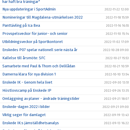
har haft bra träningar"
Nya uppdateringar i SportAdmin
2022-11-22 12:00
Nomineringar till Magdalena-utmärkelsen 2022
2022-11-18 15:59
Panttävling på Ica Bea
2022-11-16 16:55
Provspelsveckor för junior- och senior
2022-11-10 15:14
Utbildningsveckor på Sportkontoret
2022-11-02 17:09
Enskedes P07 spelar nationell serie nästa år
2022-10-28 09:00
Kallelse till årsmöte: SFC
2022-10-27 15:53
Samarbete med Paul & Thom och Delilådan
2022-10-21 10:59
Damerna klara för nya division 1
2022-10-10 13:54
Enskede IK - Genom hela livet
2022-09-30 13:51
Höstlovscamp på Enskede IP
2022-09-26 13:35
Omläggning av planer - ändrade träningstider
2022-09-21 18:07
Enskede-dagen 2022 i bilder
2022-09-21 09:00
Viktig seger för damlaget
2022-09-19 13:43
Enskede IK:s jämställdhetsanalys
2022-09-13 16:22