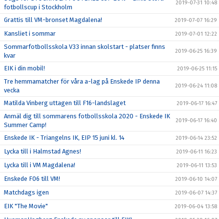
2019-07-31 10:48
fotbollscup i Stockholm
Grattis till VM-bronset Magdalena!
2019-07-07 16:29
Kansliet i sommar
2019-07-01 12:22
Sommarfotbollsskola V33 innan skolstart - platser finns
2019-06-25 16:39
kvar
EIK i din mobil!
2019-06-25 11:15
Tre hemmamatcher för våra a-lag på Enskede IP denna
2019-06-24 11:08
vecka
Matilda Vinberg uttagen till F16-landslaget
2019-06-17 16:47
Anmäl dig till sommarens fotbollsskola 2020 - Enskede IK
2019-06-17 16:40
Summer Camp!
Enskede IK - Triangelns IK, EIP 15 juni kl. 14
2019-06-14 23:52
Lycka till i Halmstad Agnes!
2019-06-11 16:23
Lycka till i VM Magdalena!
2019-06-11 13:53
Enskede F06 till VM!
2019-06-10 14:07
Matchdags igen
2019-06-07 14:37
EIK "The Movie"
2019-06-04 13:58