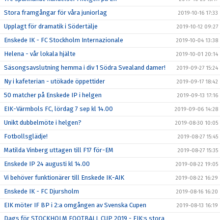
Stora framgångar för våra juniorlag
2019-10-16 17:33
Upplagt för dramatik i Södertälje
2019-10-12 09:27
Enskede IK - FC Stockholm Internazionale
2019-10-04 13:38
Helena - vår lokala hjälte
2019-10-01 20:14
Säsongsavslutning hemma i div 1 Södra Svealand damer!
2019-09-27 15:24
Ny i kafeterian - utökade öppettider
2019-09-17 18:42
50 matcher på Enskede IP i helgen
2019-09-13 17:16
EIK-Värmbols FC, lördag 7 sep kl 14.00
2019-09-06 14:28
Unikt dubbelmöte i helgen?
2019-08-30 10:05
Fotbollsglädje!
2019-08-27 15:45
Matilda Vinberg uttagen till F17 för-EM
2019-08-27 15:35
Enskede IP 24 augusti kl 14.00
2019-08-22 19:05
Vi behöver funktionärer till Enskede IK-AIK
2019-08-22 16:29
Enskede IK - FC Djursholm
2019-08-16 16:20
EIK möter IF BP i 2:a omgången av Svenska Cupen
2019-08-13 16:19
Dags för STOCKHOLM FOOTBALL CUP 2019 - EIK:s stora