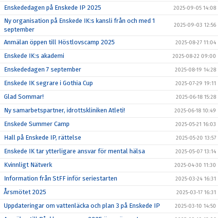
Enskededagen på Enskede IP 2025
2025-09-05 14:08
Ny organisation på Enskede IK:s kansli från och med 1
2025-09-03 12:56
september
Anmälan öppen till Höstlovscamp 2025
2025-08-27 11:04
Enskede IK:s akademi
2025-08-22 09:00
Enskededagen 7 september
2025-08-19 14:28
Enskede IK segrare i Gothia Cup
2025-07-29 19:11
Glad Sommar!
2025-06-18 15:28
Ny samarbetspartner, idrottskliniken Atleti!
2025-06-18 10:49
Enskede Summer Camp
2025-05-21 16:03
Hall på Enskede IP, rättelse
2025-05-20 13:57
Enskede IK tar ytterligare ansvar för mental hälsa
2025-05-07 13:14
Kvinnligt Nätverk
2025-04-30 11:30
Information från StFF inför seriestarten
2025-03-24 16:31
Årsmötet 2025
2025-03-17 16:31
Uppdateringar om vattenläcka och plan 3 på Enskede IP
2025-03-10 14:50