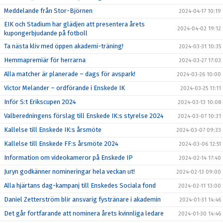
Meddelande från Stor-Björnen
2024-04-17 10:19
EIK och Stadium har glädjen att presentera årets
2024-04-02 19:12
kupongerbjudande på fotboll
Ta nästa kliv med öppen akademi-träning!
2024-03-31 10:35
Hemmapremiär för herrarna
2024-03-27 17:03
Alla matcher är planerade – dags för avspark!
2024-03-26 10:00
Victor Melander – ordförande i Enskede IK
2024-03-25 11:11
Inför S:t Erikscupen 2024
2024-03-13 10:08
Valberedningens förslag till Enskede IK:s styrelse 2024
2024-03-07 10:31
Kallelse till Enskede IK:s årsmöte
2024-03-07 09:33
Kallelse till Enskede FF:s årsmöte 2024
2024-03-06 12:51
Information om videokameror på Enskede IP
2024-02-14 17:40
Juryn godkänner nomineringar hela veckan ut!
2024-02-13 09:00
Alla hjärtans dag-kampanj till Enskedes Sociala fond
2024-02-11 13:00
Daniel Zetterström blir ansvarig fystränare i akademin
2024-01-31 14:46
Det går fortfarande att nominera årets kvinnliga ledare
2024-01-30 14:46