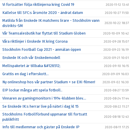
Vi fortsätter följa riktlinjerna kring Covid 19
2020-11-12 13:41
Kallelse till SFC:s årsmöte 2020 - ändrat datum
2020-10-27 11:50
Matilda från Enskede IK matchens lirare - Stockholm vann
2020-10-22 18:37
distrikts-SM
Vår Teamsalesbutik har flyttat till Stadium Globen
2020-10-09 10:42
Våra riktlinjer i Enskede IK kring Corona
2020-09-28 15:07
Stockholm Football Cup 2021 - anmälan öppen
2020-09-23 16:19
Enskede IK och vår Enskedemodell
2020-09-21 10:01
Mellispaketet är tillbaka &#128512;
2020-09-10 16:15
Grattis en dag i efterskott...
2020-09-09 16:03
Ny onlineshop hos vår partner Stadium + se EIK-filmen!
2020-09-02 16:30
EIP lockar många att spela fotboll..
2020-08-27 13:59
Vinnaren av gamingmonitorn i 1914-klubben blev....
2020-08-24 17:44
Se Enskede IK:s herrar live på nätet i dag kl 15
2020-08-22 11:27
Stockholms Fotbollförbund uppmanar till fortsatt
2020-08-18 12:43
publikfritt
Info till medlemmar och gäster på Enskede IP
2020-08-11 17:25