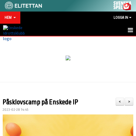
HEM
LOGGA IN
HEM
NYHETER
MATCHKALENDER
VID SKADA/OLYCKA
KONTAKT
Påsklovscamp på Enskede IP
<
>
SPONSRING
2023-02-28 14:45