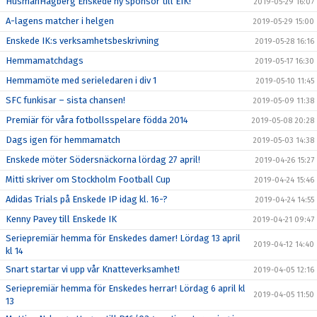
HusmanHagberg Enskede ny sponsor till EIK!
2019-05-29 16:07
A-lagens matcher i helgen
2019-05-29 15:00
Enskede IK:s verksamhetsbeskrivning
2019-05-28 16:16
Hemmamatchdags
2019-05-17 16:30
Hemmamöte med serieledaren i div 1
2019-05-10 11:45
SFC funkisar – sista chansen!
2019-05-09 11:38
Premiär för våra fotbollsspelare födda 2014
2019-05-08 20:28
Dags igen för hemmamatch
2019-05-03 14:38
Enskede möter Södersnäckorna lördag 27 april!
2019-04-26 15:27
Mitti skriver om Stockholm Football Cup
2019-04-24 15:46
Adidas Trials på Enskede IP idag kl. 16-?
2019-04-24 14:55
Kenny Pavey till Enskede IK
2019-04-21 09:47
Seriepremiär hemma för Enskedes damer! Lördag 13 april
2019-04-12 14:40
kl 14
Snart startar vi upp vår Knatteverksamhet!
2019-04-05 12:16
Seriepremiär hemma för Enskedes herrar! Lördag 6 april kl
2019-04-05 11:50
13