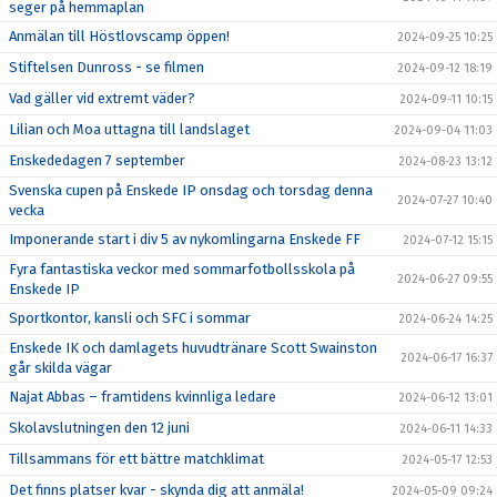
seger på hemmaplan
Anmälan till Höstlovscamp öppen!
2024-09-25 10:25
Stiftelsen Dunross - se filmen
2024-09-12 18:19
Vad gäller vid extremt väder?
2024-09-11 10:15
Lilian och Moa uttagna till landslaget
2024-09-04 11:03
Enskededagen 7 september
2024-08-23 13:12
Svenska cupen på Enskede IP onsdag och torsdag denna
2024-07-27 10:40
vecka
Imponerande start i div 5 av nykomlingarna Enskede FF
2024-07-12 15:15
Fyra fantastiska veckor med sommarfotbollsskola på
2024-06-27 09:55
Enskede IP
Sportkontor, kansli och SFC i sommar
2024-06-24 14:25
Enskede IK och damlagets huvudtränare Scott Swainston
2024-06-17 16:37
går skilda vägar
Najat Abbas – framtidens kvinnliga ledare
2024-06-12 13:01
Skolavslutningen den 12 juni
2024-06-11 14:33
Tillsammans för ett bättre matchklimat
2024-05-17 12:53
Det finns platser kvar - skynda dig att anmäla!
2024-05-09 09:24