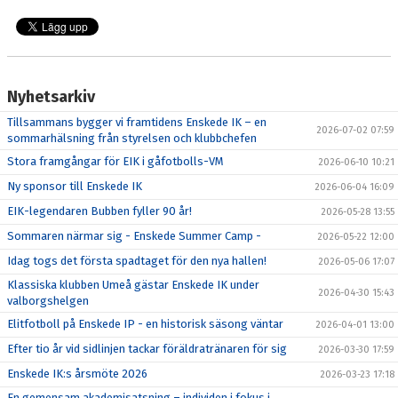
Nyhetsarkiv
Tillsammans bygger vi framtidens Enskede IK – en
2026-07-02 07:59
sommarhälsning från styrelsen och klubbchefen
Stora framgångar för EIK i gåfotbolls-VM
2026-06-10 10:21
Ny sponsor till Enskede IK
2026-06-04 16:09
EIK-legendaren Bubben fyller 90 år!
2026-05-28 13:55
Sommaren närmar sig - Enskede Summer Camp -
2026-05-22 12:00
Idag togs det första spadtaget för den nya hallen!
2026-05-06 17:07
Klassiska klubben Umeå gästar Enskede IK under
2026-04-30 15:43
valborgshelgen
Elitfotboll på Enskede IP - en historisk säsong väntar
2026-04-01 13:00
Efter tio år vid sidlinjen tackar föräldratränaren för sig
2026-03-30 17:59
Enskede IK:s årsmöte 2026
2026-03-23 17:18
En gemensam akademisatsning – individen i fokus i