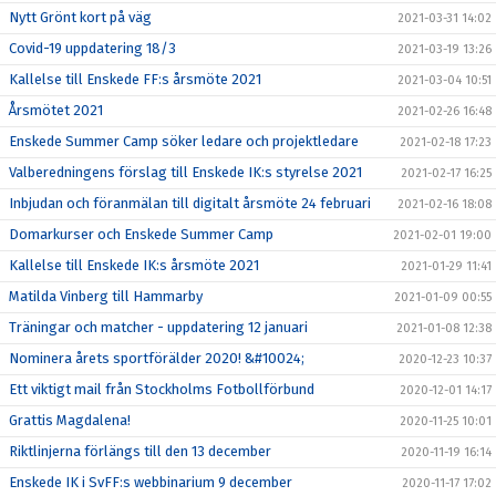
Nytt Grönt kort på väg
2021-03-31 14:02
Covid-19 uppdatering 18/3
2021-03-19 13:26
Kallelse till Enskede FF:s årsmöte 2021
2021-03-04 10:51
Årsmötet 2021
2021-02-26 16:48
Enskede Summer Camp söker ledare och projektledare
2021-02-18 17:23
Valberedningens förslag till Enskede IK:s styrelse 2021
2021-02-17 16:25
Inbjudan och föranmälan till digitalt årsmöte 24 februari
2021-02-16 18:08
Domarkurser och Enskede Summer Camp
2021-02-01 19:00
Kallelse till Enskede IK:s årsmöte 2021
2021-01-29 11:41
Matilda Vinberg till Hammarby
2021-01-09 00:55
Träningar och matcher - uppdatering 12 januari
2021-01-08 12:38
Nominera årets sportförälder 2020! &#10024;
2020-12-23 10:37
Ett viktigt mail från Stockholms Fotbollförbund
2020-12-01 14:17
Grattis Magdalena!
2020-11-25 10:01
Riktlinjerna förlängs till den 13 december
2020-11-19 16:14
Enskede IK i SvFF:s webbinarium 9 december
2020-11-17 17:02