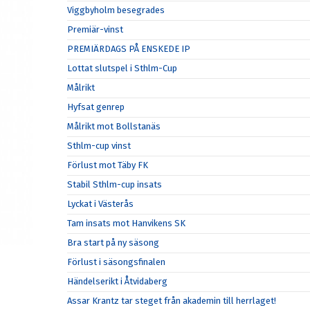
Viggbyholm besegrades
Premiär-vinst
PREMIÄRDAGS PÅ ENSKEDE IP
Lottat slutspel i Sthlm-Cup
Målrikt
Hyfsat genrep
Målrikt mot Bollstanäs
Sthlm-cup vinst
Förlust mot Täby FK
Stabil Sthlm-cup insats
Lyckat i Västerås
Tam insats mot Hanvikens SK
Bra start på ny säsong
Förlust i säsongsfinalen
Händelserikt i Åtvidaberg
Assar Krantz tar steget från akademin till herrlaget!