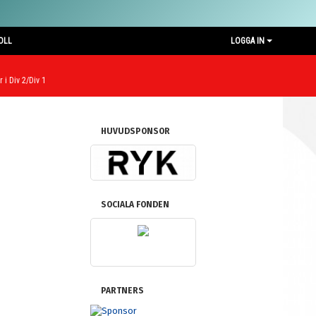
OLL
LOGGA IN
 i Div 2/Div 1
HUVUDSPONSOR
SOCIALA FONDEN
PARTNERS