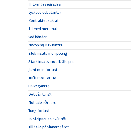
IF Eker besegrades
Lyckade debutanter
Kontraktet säkrat
1-1 med mersmak
Vad händer ?
Nyköping BIS bättre
Blek insats men poäng
Stark insats mot IK Sleipner
Jämt men förlust
Tufft mot Farsta
Unikt genrep
Det går tungt
Nollade i Örebro
Tung förlust
IK Sleipner en svår nöt
Tillbaka på vinnarspåret