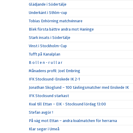
Glädjande i Södertälje
Underkänt i Sthlm-cup
Tobias Enhörning matchvinnare
Blek första bättre andra mot Haninge
Stark insats i Södertälje
Vinst i Stockholm-Cup
Tufft på Kanalplan
B o l l e n - r u l l a r
Månadens profil: Joel Embring
IFK Stocksund-Enskede IK 2-1
Jonathan Skoglund – 100 tävlingsmatcher med Enskede IK
IFK Stocksund starkast
Kval till Ettan – EIK - Stocksund lördag 13:00
Stefan avgör !
På väg mot Ettan – andra kvalmatchen för herrarna
Klar seger i Umeå