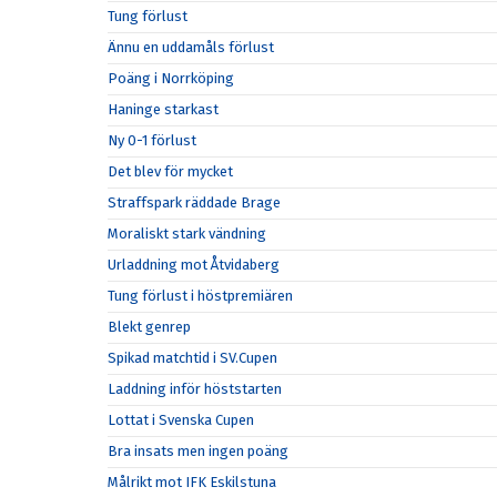
Tung förlust
Ännu en uddamåls förlust
Poäng i Norrköping
Haninge starkast
Ny 0-1 förlust
Det blev för mycket
Straffspark räddade Brage
Moraliskt stark vändning
Urladdning mot Åtvidaberg
Tung förlust i höstpremiären
Blekt genrep
Spikad matchtid i SV.Cupen
Laddning inför höststarten
Lottat i Svenska Cupen
Bra insats men ingen poäng
Målrikt mot IFK Eskilstuna