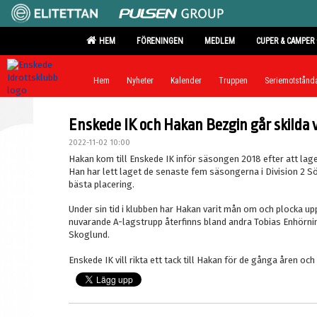
HEM
FÖRENINGEN
MEDLEM
CUPER & CAMPER
Hem
Nyheter
Kalender
Truppen
Seriemotstånd
Enskede IK och Hakan Bezgin går skilda 
2022-11-02 10:00
Hakan kom till Enskede IK inför säsongen 2018 efter att lage
Han har lett laget de senaste fem säsongerna i Division 2 
bästa placering.
Under sin tid i klubben har Hakan varit mån om och plocka upp
nuvarande A-lagstrupp återfinns bland andra Tobias Enhörni
Skoglund.
Enskede IK vill rikta ett tack till Hakan för de gånga åren oc