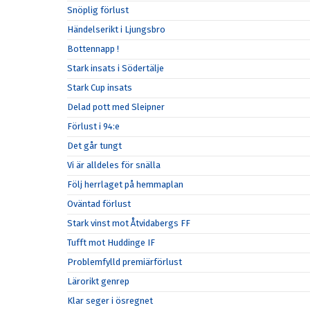
Snöplig förlust
Händelserikt i Ljungsbro
Bottennapp !
Stark insats i Södertälje
Stark Cup insats
Delad pott med Sleipner
Förlust i 94:e
Det går tungt
Vi är alldeles för snälla
Följ herrlaget på hemmaplan
Oväntad förlust
Stark vinst mot Åtvidabergs FF
Tufft mot Huddinge IF
Problemfylld premiärförlust
Lärorikt genrep
Klar seger i ösregnet