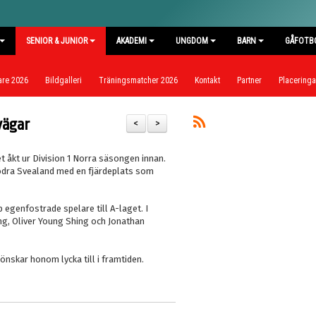
SENIOR & JUNIOR
AKADEMI
UNGDOM
BARN
GÅFOTB
are 2026
Bildgalleri
Träningsmatcher 2026
Kontakt
Partner
Placeringar
vägar
<
>
t åkt ur Division 1 Norra säsongen innan.
Södra Svealand med en fjärdeplats som
 egenfostrade spelare till A-laget. I
ng, Oliver Young Shing och Jonathan
h önskar honom lycka till i framtiden.