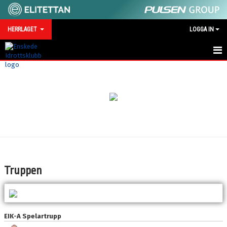
HERRLAGET
LOGGA IN
HEM
NYHETER
KALENDER
TRUPPEN
SERIEMOTSTÅNDARE 2026
Truppen
BILDGALLERI
TRÄNINGSMATCHER 2026
EIK-A Spelartrupp
KONTAKT