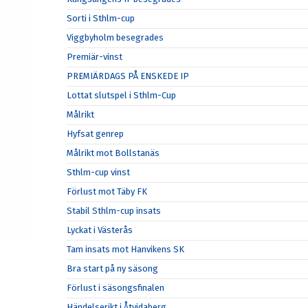
Sorti i Sthlm-cup
Viggbyholm besegrades
Premiär-vinst
PREMIÄRDAGS PÅ ENSKEDE IP
Lottat slutspel i Sthlm-Cup
Målrikt
Hyfsat genrep
Målrikt mot Bollstanäs
Sthlm-cup vinst
Förlust mot Täby FK
Stabil Sthlm-cup insats
Lyckat i Västerås
Tam insats mot Hanvikens SK
Bra start på ny säsong
Förlust i säsongsfinalen
Händelserikt i Åtvidaberg