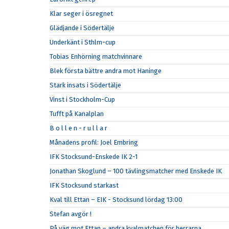
Klar seger i ösregnet
Glädjande i Södertälje
Underkänt i Sthlm-cup
Tobias Enhörning matchvinnare
Blek första bättre andra mot Haninge
Stark insats i Södertälje
Vinst i Stockholm-Cup
Tufft på Kanalplan
B o l l e n - r u l l a r
Månadens profil: Joel Embring
IFK Stocksund-Enskede IK 2-1
Jonathan Skoglund – 100 tävlingsmatcher med Enskede IK
IFK Stocksund starkast
Kval till Ettan – EIK - Stocksund lördag 13:00
Stefan avgör !
På väg mot Ettan – andra kvalmatchen för herrarna