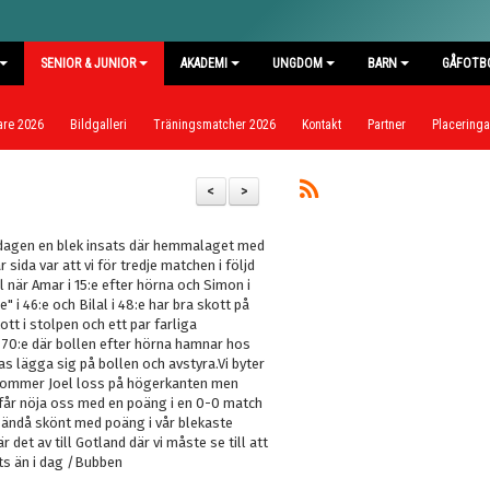
SENIOR & JUNIOR
AKADEMI
UNGDOM
BARN
GÅFOTB
are 2026
Bildgalleri
Träningsmatcher 2026
Kontakt
Partner
Placeringar
<
>
dagen en blek insats där hemmalaget med
sida var att vi för tredje matchen i följd
l när Amar i 15:e efter hörna och Simon i
" i 46:e och Bilal i 48:e har bra skott på
tt i stolpen och ett par farliga
i 70:e där bollen efter hörna hamnar hos
s lägga sig på bollen och avstyra.Vi byter
 kommer Joel loss på högerkanten men
Vi får nöja oss med en poäng i en 0-0 match
n ändå skönt med poäng i vår blekaste
 det av till Gotland där vi måste se till att
ats än i dag /Bubben