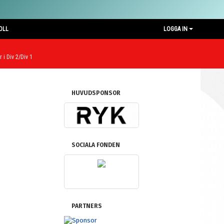
OLL
LOGGA IN
 i Div 2/Div 1
HUVUDSPONSOR
SOCIALA FONDEN
PARTNERS