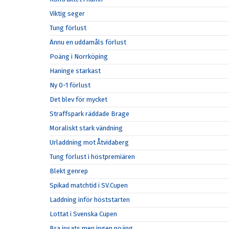
Viktig seger
Tung förlust
Ännu en uddamåls förlust
Poäng i Norrköping
Haninge starkast
Ny 0-1 förlust
Det blev för mycket
Straffspark räddade Brage
Moraliskt stark vändning
Urladdning mot Åtvidaberg
Tung förlust i höstpremiären
Blekt genrep
Spikad matchtid i SV.Cupen
Laddning inför höststarten
Lottat i Svenska Cupen
Bra insats men ingen poäng