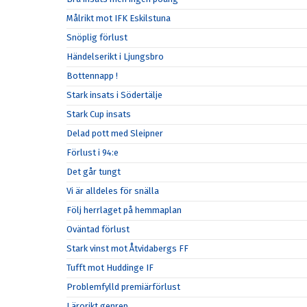
Målrikt mot IFK Eskilstuna
Snöplig förlust
Händelserikt i Ljungsbro
Bottennapp !
Stark insats i Södertälje
Stark Cup insats
Delad pott med Sleipner
Förlust i 94:e
Det går tungt
Vi är alldeles för snälla
Följ herrlaget på hemmaplan
Oväntad förlust
Stark vinst mot Åtvidabergs FF
Tufft mot Huddinge IF
Problemfylld premiärförlust
Lärorikt genrep