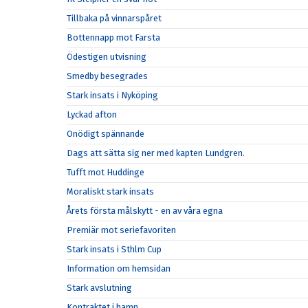
Tillbaka på vinnarspåret
Bottennapp mot Farsta
Ödestigen utvisning
Smedby besegrades
Stark insats i Nyköping
Lyckad afton
Onödigt spännande
Dags att sätta sig ner med kapten Lundgren.
Tufft mot Huddinge
Moraliskt stark insats
Årets första målskytt - en av våra egna
Premiär mot seriefavoriten
Stark insats i Sthlm Cup
Information om hemsidan
Stark avslutning
Kontraktet i hamn