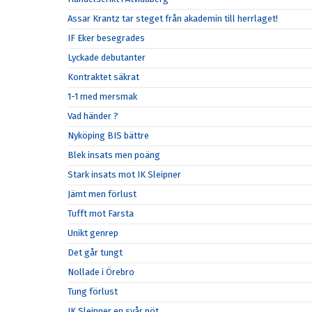
Assar Krantz tar steget från akademin till herrlaget!
IF Eker besegrades
Lyckade debutanter
Kontraktet säkrat
1-1 med mersmak
Vad händer ?
Nyköping BIS bättre
Blek insats men poäng
Stark insats mot IK Sleipner
Jämt men förlust
Tufft mot Farsta
Unikt genrep
Det går tungt
Nollade i Örebro
Tung förlust
IK Sleipner en svår nöt