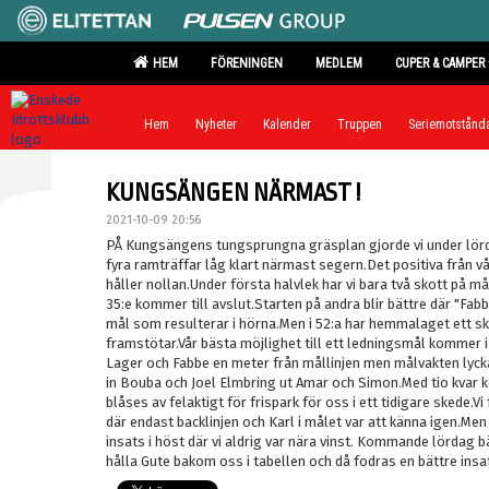
HEM
FÖRENINGEN
MEDLEM
CUPER & CAMPER
Hem
Nyheter
Kalender
Truppen
Seriemotstånd
KUNGSÄNGEN NÄRMAST !
2021-10-09 20:56
PÅ Kungsängens tungsprungna gräsplan gjorde vi under lör
fyra ramträffar låg klart närmast segern.Det positiva från vår 
håller nollan.Under första halvlek har vi bara två skott på må
35:e kommer till avslut.Starten på andra blir bättre där "Fabbe
mål som resulterar i hörna.Men i 52:a har hemmalaget ett sko
framstötar.Vår bästa möjlighet till ett ledningsmål kommer 
Lager och Fabbe en meter från mållinjen men målvakten lycka
in Bouba och Joel Elmbring ut Amar och Simon.Med tio kvar
blåses av felaktigt för frispark för oss i ett tidigare skede.
där endast backlinjen och Karl i målet var att känna igen.Me
insats i höst där vi aldrig var nära vinst. Kommande lördag bär
hålla Gute bakom oss i tabellen och då fodras en bättre ins