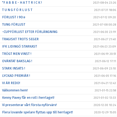
"F A B B E - H A T T R I C K !
2021-08-04 23:26
T U N G F Ö R L U S T
2021-07-31 18:06
FÖRLUST I 90:e
2021-07-12 09:20
TUNG FÖRLUST
2021-07-08 00:28
-CUPFÖRLUST EFTER FÖRLÄNGNING
2021-06-30 23:19
TRAGISKT TROTS SEGER
2021-06-27 21:40
IFK LIDINGÖ STARKAST
2021-06-23 23:09
TRÖGT MEN VINST !
2021-06-19 20:51
OVÄNTAT BAKSLAG !
2021-06-12 17:11
STARK INSATS !
2021-06-09 23:10
LYCKAD PREMIÄR !
2021-06-05 17:16
VI ÄR REDO!
2021-04-21 12:43
Välkommen hem!
2021-01-15 22:58
Kenny Pavey får en roll i herrlaget!
2021-01-02 13:33
Vi presenterar vårt första nyförvärv!
2020-12-30 10:24
Flera lovande spelare flyttas upp till herrlaget!
2020-12-29 15:05