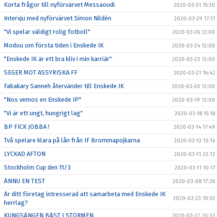
Korta frågor till nyförvärvet Messaoudi
2020-03-31 15:30
Intervju med nyförvärvet Simon Nildén
2020-03-29 17:17
"Vi spelar väldigt rolig fotboll"
2020-03-26 12:00
Modou om första tiden i Enskede IK
2020-03-24 12:00
"Enskede IK är ett bra kliv i min karriär"
2020-03-23 12:00
SEGER MOT ASSYRISKA FF
2020-03-21 16:42
Fabakary Sanneh återvänder till Enskede IK
2020-03-20 12:00
"Nos vemos en Enskede IP"
2020-03-19 12:00
"Vi är ett ungt, hungrigt lag"
2020-03-18 15:18
BP FICK JOBBA !
2020-03-14 17:49
Två spelare klara på lån från IF Brommapojkarna
2020-03-13 13:14
LYCKAD AFTON
2020-03-11 22:13
Stockholm Cup den 11/3
2020-03-11 10:17
ÄNNU EN TEST
2020-03-08 17:26
Är ditt företag intresserad att samarbeta med Enskede IK
2020-02-23 10:53
herrlag?
KUNGSÄNGEN BÄST I STORMEN
2020-02-22 20:33