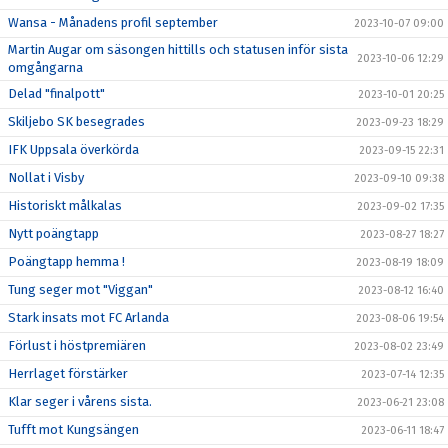
Wansa - Månadens profil september
2023-10-07 09:00
Martin Augar om säsongen hittills och statusen inför sista
2023-10-06 12:29
omgångarna
Delad "finalpott"
2023-10-01 20:25
Skiljebo SK besegrades
2023-09-23 18:29
IFK Uppsala överkörda
2023-09-15 22:31
Nollat i Visby
2023-09-10 09:38
Historiskt målkalas
2023-09-02 17:35
Nytt poängtapp
2023-08-27 18:27
Poängtapp hemma !
2023-08-19 18:09
Tung seger mot "Viggan"
2023-08-12 16:40
Stark insats mot FC Arlanda
2023-08-06 19:54
Förlust i höstpremiären
2023-08-02 23:49
Herrlaget förstärker
2023-07-14 12:35
Klar seger i vårens sista.
2023-06-21 23:08
Tufft mot Kungsängen
2023-06-11 18:47