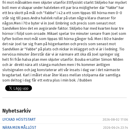
fri mot målvakten men skjuter utanför.Ettfysiskt starkt Skiljebo har mycket
boll men vi skapar under halvleken ett par bra möjligheter där "Yakke" har
PARTNER
ett bra skott på mål och "Fabbe" i 42:a ett som tippas till hörna men 0-0
står sig till paus.Andra halvlek rullar på utan några klara chanser för
PLACERINGAR I DIV 2/DIV 1
någon.Men i 70:e byter vi in Joel Embring och precis som senast mot
Sandviken blev det en avgörande faktor. Skiljebo har med kvarten kvar tre
hörnor i följd som oroade. Mikael spelar tre minuter senare fram Joel som
lyfter bollen mot mål som tippas till hörna gånger två. Men i 80:e händer
det när Joel tar sig fram på högerkanten och precis som senast mot
Sandvlken är "Fabbe" på plats och nickar in inlägget och vi är i ledning. Tio
nervösa minuter återstår där vi är närmare att öka då Joel springer sig
helt fri från halva plan men skjuter utanför. Bouba ersätter Simon Nilden
och är direkt nära att stänga matchen men i 94 kommer äntligen
slutsignalen och jag konstaterar att vår insats i dag var i det närmaste
bragdartad. Karl i målet visar åter klass mellan stolparna där samtliga
som deltog i dag får ett extra plus i min bok. /Bubben
Nyhetsarkiv
LYCKAD HÖSTSTART
2026-08-02 17:06
NÄRA MEN MÅLLÖST
2026-06-24 23:14