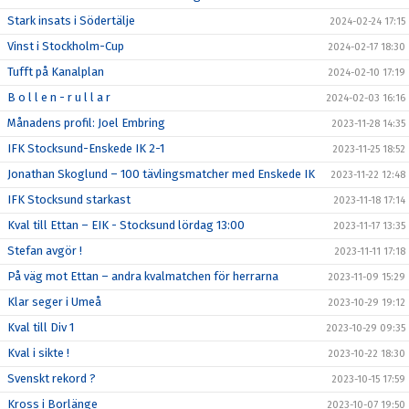
Stark insats i Södertälje
2024-02-24 17:15
Vinst i Stockholm-Cup
2024-02-17 18:30
Tufft på Kanalplan
2024-02-10 17:19
B o l l e n - r u l l a r
2024-02-03 16:16
Månadens profil: Joel Embring
2023-11-28 14:35
IFK Stocksund-Enskede IK 2-1
2023-11-25 18:52
Jonathan Skoglund – 100 tävlingsmatcher med Enskede IK
2023-11-22 12:48
IFK Stocksund starkast
2023-11-18 17:14
Kval till Ettan – EIK - Stocksund lördag 13:00
2023-11-17 13:35
Stefan avgör !
2023-11-11 17:18
På väg mot Ettan – andra kvalmatchen för herrarna
2023-11-09 15:29
Klar seger i Umeå
2023-10-29 19:12
Kval till Div 1
2023-10-29 09:35
Kval i sikte !
2023-10-22 18:30
Svenskt rekord ?
2023-10-15 17:59
Kross i Borlänge
2023-10-07 19:50