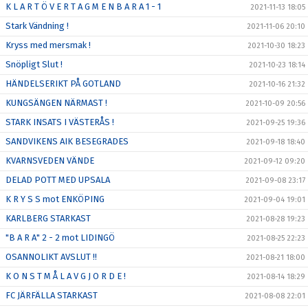
K L A R T Ö V E R T A G M E N B A R A 1 - 1
2021-11-13 18:05
Stark Vändning !
2021-11-06 20:10
Kryss med mersmak !
2021-10-30 18:23
Snöpligt Slut !
2021-10-23 18:14
HÄNDELSERIKT PÅ GOTLAND
2021-10-16 21:32
KUNGSÄNGEN NÄRMAST !
2021-10-09 20:56
STARK INSATS I VÄSTERÅS !
2021-09-25 19:36
SANDVIKENS AIK BESEGRADES
2021-09-18 18:40
KVARNSVEDEN VÄNDE
2021-09-12 09:20
DELAD POTT MED UPSALA
2021-09-08 23:17
K R Y S S mot ENKÖPING
2021-09-04 19:01
KARLBERG STARKAST
2021-08-28 19:23
"B A R A" 2 - 2 mot LIDINGÖ
2021-08-25 22:23
OSANNOLIKT AVSLUT !!
2021-08-21 18:00
K O N S T M Å L A V G J O R D E !
2021-08-14 18:29
FC JÄRFÄLLA STARKAST
2021-08-08 22:01