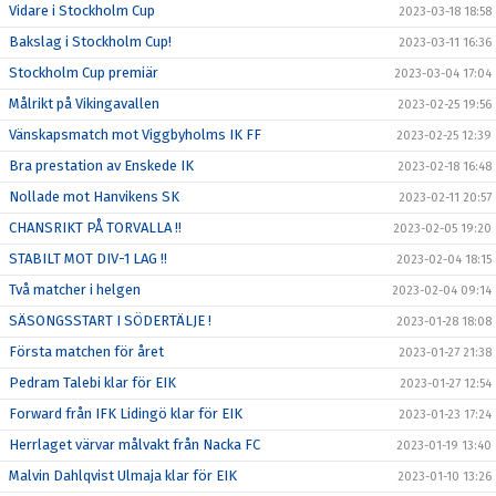
Vidare i Stockholm Cup
2023-03-18 18:58
Bakslag i Stockholm Cup!
2023-03-11 16:36
Stockholm Cup premiär
2023-03-04 17:04
Målrikt på Vikingavallen
2023-02-25 19:56
Vänskapsmatch mot Viggbyholms IK FF
2023-02-25 12:39
Bra prestation av Enskede IK
2023-02-18 16:48
Nollade mot Hanvikens SK
2023-02-11 20:57
CHANSRIKT PÅ TORVALLA !!
2023-02-05 19:20
STABILT MOT DIV-1 LAG !!
2023-02-04 18:15
Två matcher i helgen
2023-02-04 09:14
SÄSONGSSTART I SÖDERTÄLJE !
2023-01-28 18:08
Första matchen för året
2023-01-27 21:38
Pedram Talebi klar för EIK
2023-01-27 12:54
Forward från IFK Lidingö klar för EIK
2023-01-23 17:24
Herrlaget värvar målvakt från Nacka FC
2023-01-19 13:40
Malvin Dahlqvist Ulmaja klar för EIK
2023-01-10 13:26