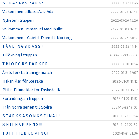
S T R A X A V S P A R K !
2022-03-27 10:45
Välkommen tillbaka Aziz Ada
2022-03-26 12:49
Nyheter i truppen
2022-03-26 12:26
Välkommen Emmanuel Madubuike
2022-03-09 12:11
Välkommen - Gabriel Fromell-Norberg
2022-02-24 23:19
T Ä V L I N G S D A G S !
2022-02-22 14:14
Tillökning i truppen
2022-02-03 22:09
T R I O F Ö R S T Ä R K E R
2022-02-01 11:54
Årets första träningsmatch
2022-01-31 12:07
Hakan klar för 5:e raka
2022-01-31 11:12
Philip Eklund klar för Enskede IK
2022-01-30 16:57
Förändringar i truppen
2022-01-27 11:52
Från Norra serien till Södra
2021-12-22 19:03
S T A R K S Ä S O N G S F I N A L !
2021-11-28 08:54
S H I T H A P P E N S !!!
2021-11-21 22:30
T U F F T I E N K Ö P I N G !
2021-11-21 21:36