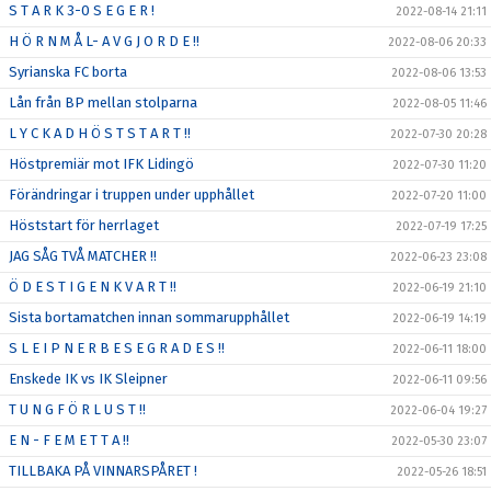
S T A R K 3-0 S E G E R !
2022-08-14 21:11
H Ö R N M Å L- A V G J O R D E !!
2022-08-06 20:33
Syrianska FC borta
2022-08-06 13:53
Lån från BP mellan stolparna
2022-08-05 11:46
L Y C K A D H Ö S T S T A R T !!
2022-07-30 20:28
Höstpremiär mot IFK Lidingö
2022-07-30 11:20
Förändringar i truppen under upphållet
2022-07-20 11:00
Höststart för herrlaget
2022-07-19 17:25
JAG SÅG TVÅ MATCHER !!
2022-06-23 23:08
Ö D E S T I G E N K V A R T !!
2022-06-19 21:10
Sista bortamatchen innan sommarupphållet
2022-06-19 14:19
S L E I P N E R B E S E G R A D E S !!
2022-06-11 18:00
Enskede IK vs IK Sleipner
2022-06-11 09:56
T U N G F Ö R L U S T !!
2022-06-04 19:27
E N - F E M E T T A !!
2022-05-30 23:07
TILLBAKA PÅ VINNARSPÅRET !
2022-05-26 18:51