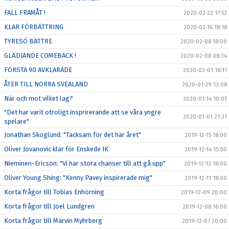
FALL FRAMÅT !
2020-02-22 17:52
KLAR FÖRBÄTTRING
2020-02-16 18:18
TYRESÖ BÄTTRE
2020-02-08 18:00
GLÄDJANDE COMEBACK !
2020-02-08 08:34
FÖRSTA 90 AVKLARADE
2020-02-01 18:11
ÅTER TILL NORRA SVEALAND
2020-01-29 13:08
När och mot vilket lag?
2020-01-14 10:05
"Det har varit otroligt insprirerande att se våra yngre
2020-01-01 21:37
spelare"
Jonathan Skoglund: "Tacksam för det här året"
2019-12-15 18:00
Oliver Jovanovic klar för Enskede IK
2019-12-14 15:00
Nieminen-Ericson: "Vi har stora chanser till att gå upp"
2019-12-13 18:00
Oliver Young Shing: "Kenny Pavey inspirerade mig"
2019-12-11 18:00
Korta frågor till Tobias Enhörning
2019-12-09 20:00
Korta frågor till Joel Lundgren
2019-12-08 16:00
Korta frågor till Marvin Myhrberg
2019-12-07 20:00