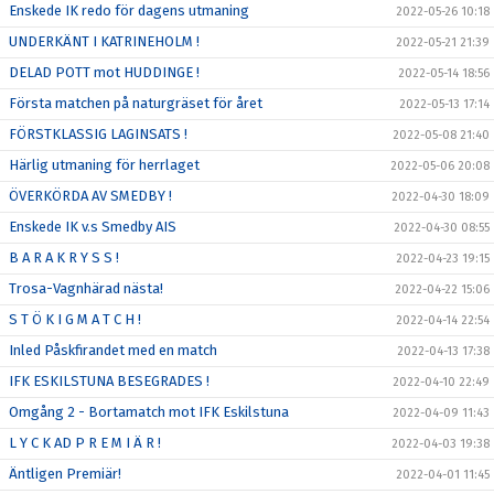
Enskede IK redo för dagens utmaning
2022-05-26 10:18
UNDERKÄNT I KATRINEHOLM !
2022-05-21 21:39
DELAD POTT mot HUDDINGE !
2022-05-14 18:56
Första matchen på naturgräset för året
2022-05-13 17:14
FÖRSTKLASSIG LAGINSATS !
2022-05-08 21:40
Härlig utmaning för herrlaget
2022-05-06 20:08
ÖVERKÖRDA AV SMEDBY !
2022-04-30 18:09
Enskede IK v.s Smedby AIS
2022-04-30 08:55
B A R A K R Y S S !
2022-04-23 19:15
Trosa-Vagnhärad nästa!
2022-04-22 15:06
S T Ö K I G M A T C H !
2022-04-14 22:54
Inled Påskfirandet med en match
2022-04-13 17:38
IFK ESKILSTUNA BESEGRADES !
2022-04-10 22:49
Omgång 2 - Bortamatch mot IFK Eskilstuna
2022-04-09 11:43
L Y C K AD P R E M I Ä R !
2022-04-03 19:38
Äntligen Premiär!
2022-04-01 11:45