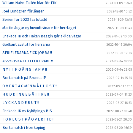
Willam Nairn-Tallén klar för EIK
2023-01-09 15:40
Joel Lundgren förlänger
2022-12-20 10:52
Serien för 2023 fastställd
2022-11-29 12:15
Martin Augar ny huvudtränare för herrlaget
2022-11-08 11:43
Enskede IK och Hakan Bezgin går skilda vägar
2022-11-02 10:00
Godkänt avslut för herrarna
2022-10-16 20:04
SERIELEDARNA FICK JOBBA !!
2022-10-01 19:25
ASSYRISKA FF EFFEKTIVARE !!
2022-09-24 18:29
N Y T T P O Ä N G T A P P !!
2022-09-14 23:05
Bortamatch på Brunna IP
2022-09-14 15:25
Ö V E R T A G MEN M Å L L Ö S T !!
2022-09-11 17:57
H U D D I N G E B Ä T T R E !!
2022-09-04 17:23
L Y C K A D D E B U T !!
2022-08-27 16:53
Enskede IK vs Nyköpings BIS
2022-08-27 10:48
F Ö R L U S T P Å Ö V E R T I D !
2022-08-21 20:30
Bortamatch i Norrköping
2022-08-20 16:39