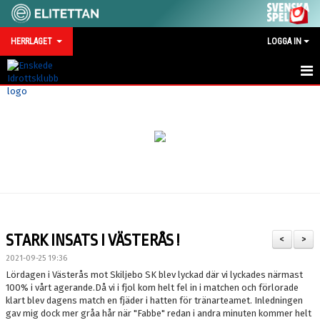
HERRLAGET
LOGGA IN
HEM
NYHETER
KALENDER
TRUPPEN
SERIEMOTSTÅNDARE 2026
STARK INSATS I VÄSTERÅS !
<
>
BILDGALLERI
2021-09-25 19:36
Lördagen i Västerås mot Skiljebo SK blev lyckad där vi lyckades närmast
TRÄNINGSMATCHER 2026
100% i vårt agerande.Då vi i fjol kom helt fel in i matchen och förlorade
klart blev dagens match en fjäder i hatten för tränarteamet. Inledningen
gav mig dock mer gråa hår när "Fabbe" redan i andra minuten kommer helt
KONTAKT