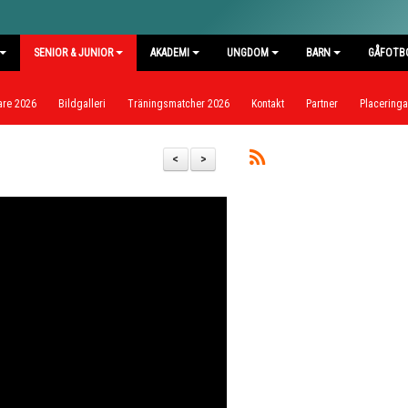
SENIOR & JUNIOR
AKADEMI
UNGDOM
BARN
GÅFOTB
are 2026
Bildgalleri
Träningsmatcher 2026
Kontakt
Partner
Placeringar
<
>