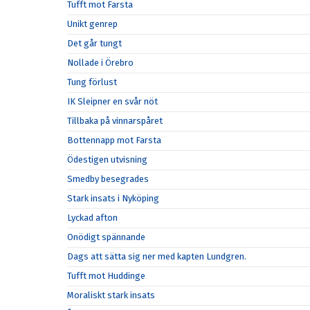
Tufft mot Farsta
Unikt genrep
Det går tungt
Nollade i Örebro
Tung förlust
IK Sleipner en svår nöt
Tillbaka på vinnarspåret
Bottennapp mot Farsta
Ödestigen utvisning
Smedby besegrades
Stark insats i Nyköping
Lyckad afton
Onödigt spännande
Dags att sätta sig ner med kapten Lundgren.
Tufft mot Huddinge
Moraliskt stark insats