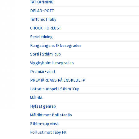
TÄTKÄNNING
DELAD-POTT
Tufft mot Täby
CHOCK-FÖRLUST
Serieledning
Kungsängens IF besegrades
Sorti i Sthlm-cup
Viggbyholm besegrades
Premiär-vinst
PREMIÄRDAGS PÅ ENSKEDE IP
Lottat slutspel i Sthlm-Cup
Målrikt
Hyfsat genrep
Målrikt mot Bollstanäs
Sthlm-cup vinst
Förlust mot Täby FK