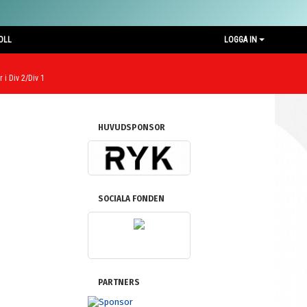
OLL
LOGGA IN
 i Div 2/Div 1
HUVUDSPONSOR
SOCIALA FONDEN
PARTNERS