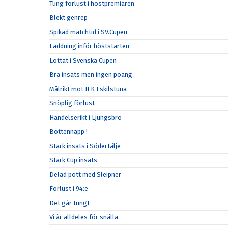
Tung förlust i höstpremiären
Blekt genrep
Spikad matchtid i SV.Cupen
Laddning inför höststarten
Lottat i Svenska Cupen
Bra insats men ingen poäng
Målrikt mot IFK Eskilstuna
Snöplig förlust
Händelserikt i Ljungsbro
Bottennapp !
Stark insats i Södertälje
Stark Cup insats
Delad pott med Sleipner
Förlust i 94:e
Det går tungt
Vi är alldeles för snälla