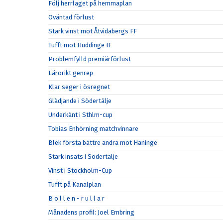
Följ herrlaget på hemmaplan
Oväntad förlust
Stark vinst mot Åtvidabergs FF
Tufft mot Huddinge IF
Problemfylld premiärförlust
Lärorikt genrep
Klar seger i ösregnet
Glädjande i Södertälje
Underkänt i Sthlm-cup
Tobias Enhörning matchvinnare
Blek första bättre andra mot Haninge
Stark insats i Södertälje
Vinst i Stockholm-Cup
Tufft på Kanalplan
B o l l e n - r u l l a r
Månadens profil: Joel Embring