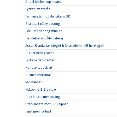
Stabil Sthlm-cup insats
Lyckat i Västerås
Tam insats mot Hanvikens SK
Bra start på ny säsong
Förlust i säsongsfinalen
Händelserikt i Åtvidaberg
Assar Krantz tar steget från akademin till herrlaget!
IF Eker besegrades
Lyckade debutanter
Kontraktet säkrat
1-1 med mersmak
Vad händer ?
Nyköping BIS bättre
Blek insats men poäng
Stark insats mot IK Sleipner
Jämt men förlust