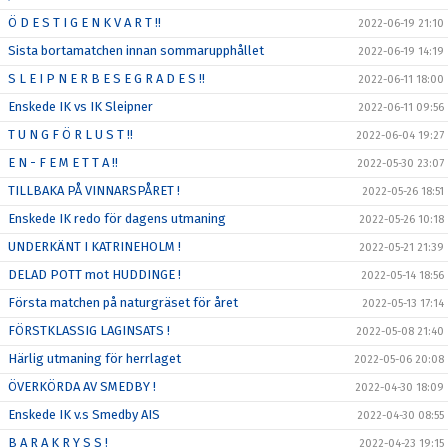
Ö D E S T I G E N K V A R T !!
2022-06-19 21:10
Sista bortamatchen innan sommarupphållet
2022-06-19 14:19
S L E I P N E R B E S E G R A D E S !!
2022-06-11 18:00
Enskede IK vs IK Sleipner
2022-06-11 09:56
T U N G F Ö R L U S T !!
2022-06-04 19:27
E N - F E M E T T A !!
2022-05-30 23:07
TILLBAKA PÅ VINNARSPÅRET !
2022-05-26 18:51
Enskede IK redo för dagens utmaning
2022-05-26 10:18
UNDERKÄNT I KATRINEHOLM !
2022-05-21 21:39
DELAD POTT mot HUDDINGE !
2022-05-14 18:56
Första matchen på naturgräset för året
2022-05-13 17:14
FÖRSTKLASSIG LAGINSATS !
2022-05-08 21:40
Härlig utmaning för herrlaget
2022-05-06 20:08
ÖVERKÖRDA AV SMEDBY !
2022-04-30 18:09
Enskede IK v.s Smedby AIS
2022-04-30 08:55
B A R A K R Y S S !
2022-04-23 19:15