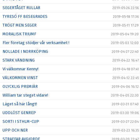
SEGERTÅGET RULLAR
2019-05-26 22:56
TYRESÖ FF BESEGRADES
2019-05-18 17:36
TRÖGT MEN SEGER
2019-05-11 17:29
MORALISK TRIUMF
2019-05-04 19:20
Fler företag stödjer vår verksamhet !
2019-05-03 12:00
NOLLADE I NORRKÖPING
2019-04-27 22:40
STARK VÄNDNING
2019-04-22 16:47
Vi välkomnar Kenny!
2019-04-18 07:41
VÄLKOMMEN VINST
2019-04-12 22:45
OLYCKLIG PREMIÄR
2019-04-06 16:12
William tar steget vidare!
2019-04-05 22:30
Läget så här långt!
2019-03-31 07:40
UDDLÖST GENREP
2019-03-30 19:06
SORTI I STHLM-CUP
2019-03-27 22:04
UPP OCH NER
2019-03-23 16:35
STRAFFAR AVGJORDE
2019-03-20 22:47