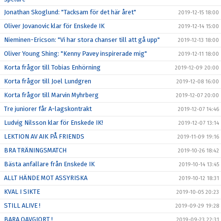
Jonathan Skoglund: "Tacksam för det här året"
2019-12-15 18:00
Oliver Jovanovic klar för Enskede IK
2019-12-14 15:00
Nieminen-Ericson: "Vi har stora chanser till att gå upp"
2019-12-13 18:00
Oliver Young Shing: "Kenny Pavey inspirerade mig"
2019-12-11 18:00
Korta frågor till Tobias Enhörning
2019-12-09 20:00
Korta frågor till Joel Lundgren
2019-12-08 16:00
Korta frågor till Marvin Myhrberg
2019-12-07 20:00
Tre juniorer får A-lagskontrakt
2019-12-07 14:46
Ludvig Nilsson klar för Enskede IK!
2019-12-07 13:14
LEKTION AV AIK PÅ FRIENDS
2019-11-09 19:16
BRA TRÄNINGSMATCH
2019-10-26 18:42
Bästa anfallare från Enskede IK
2019-10-14 13:45
ALLT HÄNDE MOT ASSYRISKA
2019-10-12 18:31
KVAL I SIKTE
2019-10-05 20:23
STILL ALIVE !
2019-09-29 19:28
BARA OAVGJORT !
2019-09-23 22:31