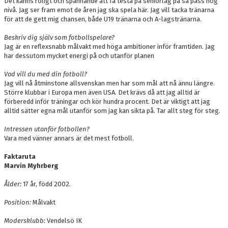
Det känns roligt och spännande att få testa på seniorlag på så pass hög
nivå. Jag ser fram emot de åren jag ska spela här. Jag vill tacka tränarna
för att de gett mig chansen, både U19 tränarna och A-lagstränarna.
Beskriv dig själv som fotbollspelare?
Jag är en reflexsnabb målvakt med höga ambitioner inför framtiden. Jag
har dessutom mycket energi på och utanför planen
Vad vill du med din fotboll?
Jag vill nå åtminstone allsvenskan men har som mål att nå ännu längre.
Större klubbar i Europa men även USA. Det krävs då att jag alltid är
förberedd inför träningar och kör hundra procent. Det är viktigt att jag
alltid sätter egna mål utanför som jag kan sikta på. Tar allt steg för steg.
Intressen utanför fotbollen?
Vara med vänner annars är det mest fotboll.
Faktaruta
Marvin Myhrberg
Ålder:
17 år, född 2002.
Position:
Målvakt
Modersklubb:
Vendelsö IK