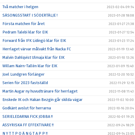
Två matcher i helgen
2023-02-04 09:14
SÄSONGSSTART I SÖDERTÄLJE !
2023-01-28 18:08
Första matchen för året
2023-01-27 21:38
Pedram Talebi klar för EIK
2023-01-27 12:54
Forward från IFK Lidingö klar för EIK
2023-01-23 17:24
Herrlaget värvar målvakt från Nacka FC
2023-01-19 13:40
Malvin Dahlqvist Ulmaja klar för EIK
2023-01-10 13:26
Willam Nairn-Tallén klar för EIK
2023-01-09 15:40
Joel Lundgren förlänger
2022-12-20 10:52
Serien för 2023 fastställd
2022-11-29 12:15
Martin Augar ny huvudtränare för herrlaget
2022-11-08 11:43
Enskede IK och Hakan Bezgin går skilda vägar
2022-11-02 10:00
Godkänt avslut för herrarna
2022-10-16 20:04
SERIELEDARNA FICK JOBBA !!
2022-10-01 19:25
ASSYRISKA FF EFFEKTIVARE !!
2022-09-24 18:29
N Y T T P O Ä N G T A P P !!
2022-09-14 23:05