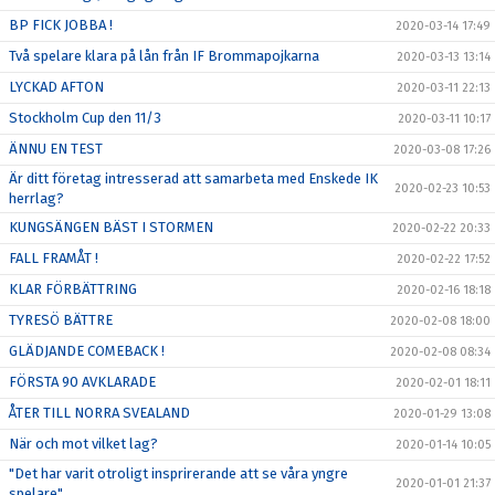
BP FICK JOBBA !
2020-03-14 17:49
Två spelare klara på lån från IF Brommapojkarna
2020-03-13 13:14
LYCKAD AFTON
2020-03-11 22:13
Stockholm Cup den 11/3
2020-03-11 10:17
ÄNNU EN TEST
2020-03-08 17:26
Är ditt företag intresserad att samarbeta med Enskede IK
2020-02-23 10:53
herrlag?
KUNGSÄNGEN BÄST I STORMEN
2020-02-22 20:33
FALL FRAMÅT !
2020-02-22 17:52
KLAR FÖRBÄTTRING
2020-02-16 18:18
TYRESÖ BÄTTRE
2020-02-08 18:00
GLÄDJANDE COMEBACK !
2020-02-08 08:34
FÖRSTA 90 AVKLARADE
2020-02-01 18:11
ÅTER TILL NORRA SVEALAND
2020-01-29 13:08
När och mot vilket lag?
2020-01-14 10:05
"Det har varit otroligt insprirerande att se våra yngre
2020-01-01 21:37
spelare"