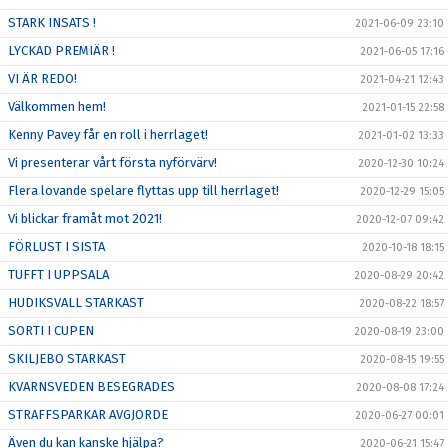
STARK INSATS !
2021-06-09 23:10
LYCKAD PREMIÄR !
2021-06-05 17:16
VI ÄR REDO!
2021-04-21 12:43
Välkommen hem!
2021-01-15 22:58
Kenny Pavey får en roll i herrlaget!
2021-01-02 13:33
Vi presenterar vårt första nyförvärv!
2020-12-30 10:24
Flera lovande spelare flyttas upp till herrlaget!
2020-12-29 15:05
Vi blickar framåt mot 2021!
2020-12-07 09:42
FÖRLUST I SISTA
2020-10-18 18:15
TUFFT I UPPSALA
2020-08-29 20:42
HUDIKSVALL STARKAST
2020-08-22 18:57
SORTI I CUPEN
2020-08-19 23:00
SKILJEBO STARKAST
2020-08-15 19:55
KVARNSVEDEN BESEGRADES
2020-08-08 17:24
STRAFFSPARKAR AVGJORDE
2020-06-27 00:01
Även du kan kanske hjälpa?
2020-06-21 15:47