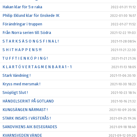
Hakan klar för 5:e raka
2022-01-31 11:12
Philip Eklund klar för Enskede IK
2022-01-30 16:57
Förändringar i truppen
2022-01-27 11:52
Från Norra serien till Södra
2021-12-22 19:03
S T A R K S Ä S O N G S F I N A L !
2021-11-28 08:54
S H I T H A P P E N S !!!
2021-11-21 22:30
T U F F T I E N K Ö P I N G !
2021-11-21 21:36
K L A R T Ö V E R T A G M E N B A R A 1 - 1
2021-11-13 18:05
Stark Vändning !
2021-11-06 20:10
Kryss med mersmak !
2021-10-30 18:23
Snöpligt Slut !
2021-10-23 18:14
HÄNDELSERIKT PÅ GOTLAND
2021-10-16 21:32
KUNGSÄNGEN NÄRMAST !
2021-10-09 20:56
STARK INSATS I VÄSTERÅS !
2021-09-25 19:36
SANDVIKENS AIK BESEGRADES
2021-09-18 18:40
KVARNSVEDEN VÄNDE
2021-09-12 09:20