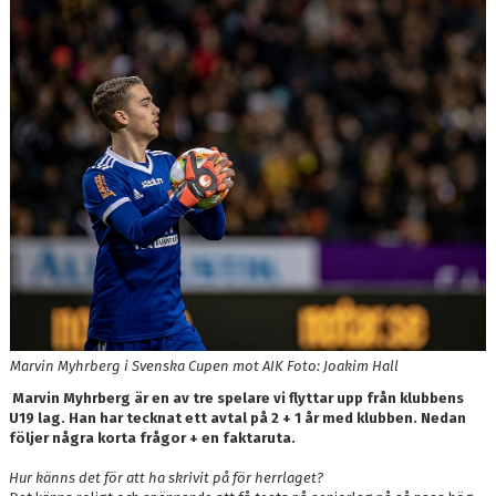
PARTNER
PLACERINGAR I DIV 2/DIV 1
Marvin Myhrberg i Svenska Cupen mot AIK Foto: Joakim Hall
Marvin Myhrberg är en av tre spelare vi flyttar upp från klubbens
U19 lag. Han har tecknat ett avtal på 2 + 1 år med klubben. Nedan
följer några korta frågor + en faktaruta.
Hur känns det för att ha skrivit på för herrlaget?