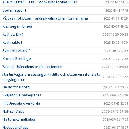
Kval till Ettan – EIK - Stocksund lördag 13:00
2023-11-17 13:35
Stefan avgör !
2023-11-11 17:18
På väg mot Ettan – andra kvalmatchen för herrarna
2023-11-09 15:29
Klar seger i Umeå
2023-10-29 19:12
Kval till Div 1
2023-10-29 09:35
Kval i sikte !
2023-10-22 18:30
Svenskt rekord ?
2023-10-15 17:59
Kross i Borlänge
2023-10-07 19:50
Wansa - Månadens profil september
2023-10-07 09:00
Martin Augar om säsongen hittills och statusen inför sista
2023-10-06 12:29
omgångarna
Delad "finalpott"
2023-10-01 20:25
Skiljebo SK besegrades
2023-09-23 18:29
IFK Uppsala överkörda
2023-09-15 22:31
Nollat i Visby
2023-09-10 09:38
Historiskt målkalas
2023-09-02 17:35
Nytt poängtapp
2023-08-27 18:27