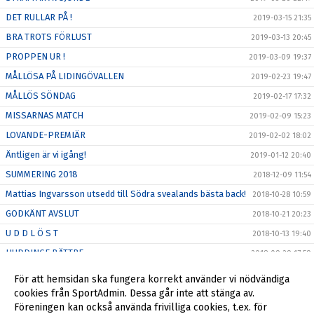
DET RULLAR PÅ !
2019-03-15 21:35
BRA TROTS FÖRLUST
2019-03-13 20:45
PROPPEN UR !
2019-03-09 19:37
MÅLLÖSA PÅ LIDINGÖVALLEN
2019-02-23 19:47
MÅLLÖS SÖNDAG
2019-02-17 17:32
MISSARNAS MATCH
2019-02-09 15:23
LOVANDE-PREMIÄR
2019-02-02 18:02
Äntligen är vi igång!
2019-01-12 20:40
SUMMERING 2018
2018-12-09 11:54
Mattias Ingvarsson utsedd till Södra svealands bästa back!
2018-10-28 10:59
GODKÄNT AVSLUT
2018-10-21 20:23
U D D L Ö S T
2018-10-13 19:40
HUDDINGE BÄTTRE
2018-09-29 17:59
MÅLSKYTT UR SPEL
2018-09-25 15:17
För att hemsidan ska fungera korrekt använder vi nödvändiga
HANINGE EFFEKTIVAST
cookies från SportAdmin. Dessa går inte att stänga av.
2018-09-22 21:09
Föreningen kan också använda frivilliga cookies, t.ex. för
Klart med ny tränare för de kommande åren.
2017-11-28 06:37