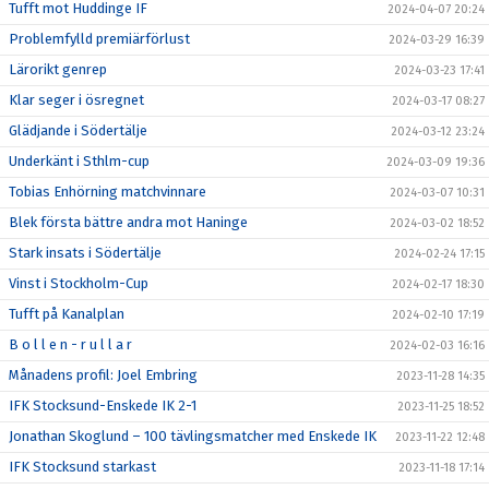
Tufft mot Huddinge IF
2024-04-07 20:24
Problemfylld premiärförlust
2024-03-29 16:39
Lärorikt genrep
2024-03-23 17:41
Klar seger i ösregnet
2024-03-17 08:27
Glädjande i Södertälje
2024-03-12 23:24
Underkänt i Sthlm-cup
2024-03-09 19:36
Tobias Enhörning matchvinnare
2024-03-07 10:31
Blek första bättre andra mot Haninge
2024-03-02 18:52
Stark insats i Södertälje
2024-02-24 17:15
Vinst i Stockholm-Cup
2024-02-17 18:30
Tufft på Kanalplan
2024-02-10 17:19
B o l l e n - r u l l a r
2024-02-03 16:16
Månadens profil: Joel Embring
2023-11-28 14:35
IFK Stocksund-Enskede IK 2-1
2023-11-25 18:52
Jonathan Skoglund – 100 tävlingsmatcher med Enskede IK
2023-11-22 12:48
IFK Stocksund starkast
2023-11-18 17:14