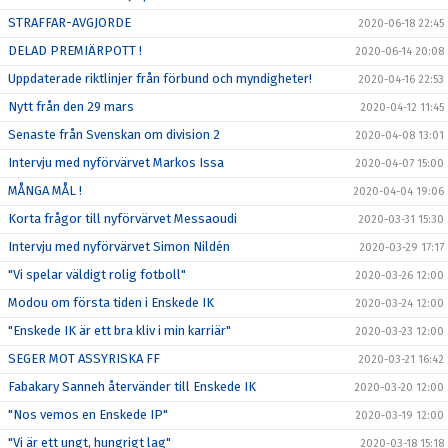
STRAFFAR-AVGJORDE
2020-06-18 22:45
DELAD PREMIÄRPOTT !
2020-06-14 20:08
Uppdaterade riktlinjer från förbund och myndigheter!
2020-04-16 22:53
Nytt från den 29 mars
2020-04-12 11:45
Senaste från Svenskan om division 2
2020-04-08 13:01
Intervju med nyförvärvet Markos Issa
2020-04-07 15:00
MÅNGA MÅL !
2020-04-04 19:06
Korta frågor till nyförvärvet Messaoudi
2020-03-31 15:30
Intervju med nyförvärvet Simon Nildén
2020-03-29 17:17
"Vi spelar väldigt rolig fotboll"
2020-03-26 12:00
Modou om första tiden i Enskede IK
2020-03-24 12:00
"Enskede IK är ett bra kliv i min karriär"
2020-03-23 12:00
SEGER MOT ASSYRISKA FF
2020-03-21 16:42
Fabakary Sanneh återvänder till Enskede IK
2020-03-20 12:00
"Nos vemos en Enskede IP"
2020-03-19 12:00
"Vi är ett ungt, hungrigt lag"
2020-03-18 15:18