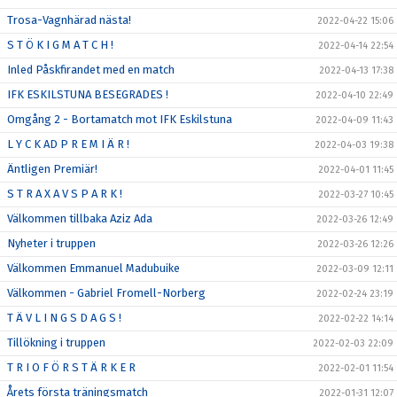
Trosa-Vagnhärad nästa!
2022-04-22 15:06
S T Ö K I G M A T C H !
2022-04-14 22:54
Inled Påskfirandet med en match
2022-04-13 17:38
IFK ESKILSTUNA BESEGRADES !
2022-04-10 22:49
Omgång 2 - Bortamatch mot IFK Eskilstuna
2022-04-09 11:43
L Y C K AD P R E M I Ä R !
2022-04-03 19:38
Äntligen Premiär!
2022-04-01 11:45
S T R A X A V S P A R K !
2022-03-27 10:45
Välkommen tillbaka Aziz Ada
2022-03-26 12:49
Nyheter i truppen
2022-03-26 12:26
Välkommen Emmanuel Madubuike
2022-03-09 12:11
Välkommen - Gabriel Fromell-Norberg
2022-02-24 23:19
T Ä V L I N G S D A G S !
2022-02-22 14:14
Tillökning i truppen
2022-02-03 22:09
T R I O F Ö R S T Ä R K E R
2022-02-01 11:54
Årets första träningsmatch
2022-01-31 12:07