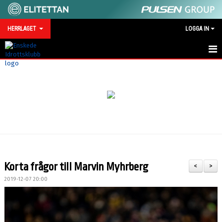
HERRLAGET
LOGGA IN
HEM
NYHETER
KALENDER
TRUPPEN
SERIEMOTSTÅNDARE 2026
Korta frågor till Marvin Myhrberg
<
>
BILDGALLERI
2019-12-07 20:00
TRÄNINGSMATCHER 2026
KONTAKT