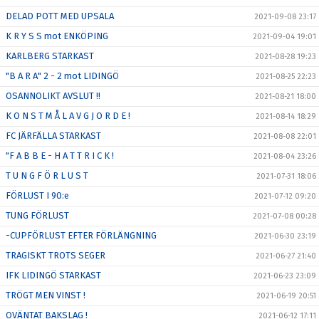
DELAD POTT MED UPSALA
2021-09-08 23:17
K R Y S S mot ENKÖPING
2021-09-04 19:01
KARLBERG STARKAST
2021-08-28 19:23
"B A R A" 2 - 2 mot LIDINGÖ
2021-08-25 22:23
OSANNOLIKT AVSLUT !!
2021-08-21 18:00
K O N S T M Å L A V G J O R D E !
2021-08-14 18:29
FC JÄRFÄLLA STARKAST
2021-08-08 22:01
"F A B B E - H A T T R I C K !
2021-08-04 23:26
T U N G F Ö R L U S T
2021-07-31 18:06
FÖRLUST I 90:e
2021-07-12 09:20
TUNG FÖRLUST
2021-07-08 00:28
-CUPFÖRLUST EFTER FÖRLÄNGNING
2021-06-30 23:19
TRAGISKT TROTS SEGER
2021-06-27 21:40
IFK LIDINGÖ STARKAST
2021-06-23 23:09
TRÖGT MEN VINST !
2021-06-19 20:51
OVÄNTAT BAKSLAG !
2021-06-12 17:11