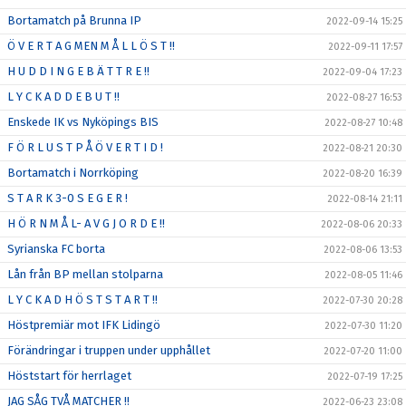
Bortamatch på Brunna IP
2022-09-14 15:25
Ö V E R T A G MEN M Å L L Ö S T !!
2022-09-11 17:57
H U D D I N G E B Ä T T R E !!
2022-09-04 17:23
L Y C K A D D E B U T !!
2022-08-27 16:53
Enskede IK vs Nyköpings BIS
2022-08-27 10:48
F Ö R L U S T P Å Ö V E R T I D !
2022-08-21 20:30
Bortamatch i Norrköping
2022-08-20 16:39
S T A R K 3-0 S E G E R !
2022-08-14 21:11
H Ö R N M Å L- A V G J O R D E !!
2022-08-06 20:33
Syrianska FC borta
2022-08-06 13:53
Lån från BP mellan stolparna
2022-08-05 11:46
L Y C K A D H Ö S T S T A R T !!
2022-07-30 20:28
Höstpremiär mot IFK Lidingö
2022-07-30 11:20
Förändringar i truppen under upphållet
2022-07-20 11:00
Höststart för herrlaget
2022-07-19 17:25
JAG SÅG TVÅ MATCHER !!
2022-06-23 23:08