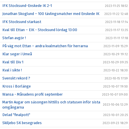
IFK Stocksund-Enskede IK 2-1
2023-11-25 18:52
Jonathan Skoglund – 100 tävlingsmatcher med Enskede IK
2023-11-22 12:48
IFK Stocksund starkast
2023-11-18 17:14
Kval till Ettan – EIK - Stocksund lördag 13:00
2023-11-17 13:35
Stefan avgör !
2023-11-11 17:18
På väg mot Ettan – andra kvalmatchen för herrarna
2023-11-09 15:29
Klar seger i Umeå
2023-10-29 19:12
Kval till Div 1
2023-10-29 09:35
Kval i sikte !
2023-10-22 18:30
Svenskt rekord ?
2023-10-15 17:59
Kross i Borlänge
2023-10-07 19:50
Wansa - Månadens profil september
2023-10-07 09:00
Martin Augar om säsongen hittills och statusen inför sista
2023-10-06 12:29
omgångarna
Delad "finalpott"
2023-10-01 20:25
Skiljebo SK besegrades
2023-09-23 18:29