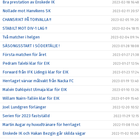
Bra prestation av Enskede IK
2023-02-18 16:48
Nollade mot Hanvikens SK
2023-02-11 20:57
CHANSRIKT PÅ TORVALLA !!
2023-02-05 19:20
STABILT MOT DIV-1 LAG !!
2023-02-04 18:15
Två matcher i helgen
2023-02-04 09:14
SÄSONGSSTART I SÖDERTÄLJE !
2023-01-28 18:08
Första matchen för året
2023-01-27 21:38
Pedram Talebi klar för EIK
2023-01-27 12:54
Forward från IFK Lidingö klar för EIK
2023-01-23 17:24
Herrlaget värvar målvakt från Nacka FC
2023-01-19 13:40
Malvin Dahlqvist Ulmaja klar för EIK
2023-01-10 13:26
Willam Nairn-Tallén klar för EIK
2023-01-09 15:40
Joel Lundgren förlänger
2022-12-20 10:52
Serien för 2023 fastställd
2022-11-29 12:15
Martin Augar ny huvudtränare för herrlaget
2022-11-08 11:43
Enskede IK och Hakan Bezgin går skilda vägar
2022-11-02 10:00