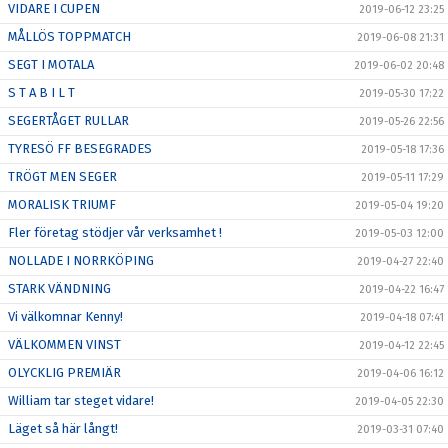
VIDARE I CUPEN
2019-06-12 23:25
MÅLLÖS TOPPMATCH
2019-06-08 21:31
SEGT I MOTALA
2019-06-02 20:48
S T A B I L T
2019-05-30 17:22
SEGERTÅGET RULLAR
2019-05-26 22:56
TYRESÖ FF BESEGRADES
2019-05-18 17:36
TRÖGT MEN SEGER
2019-05-11 17:29
MORALISK TRIUMF
2019-05-04 19:20
Fler företag stödjer vår verksamhet !
2019-05-03 12:00
NOLLADE I NORRKÖPING
2019-04-27 22:40
STARK VÄNDNING
2019-04-22 16:47
Vi välkomnar Kenny!
2019-04-18 07:41
VÄLKOMMEN VINST
2019-04-12 22:45
OLYCKLIG PREMIÄR
2019-04-06 16:12
William tar steget vidare!
2019-04-05 22:30
Läget så här långt!
2019-03-31 07:40