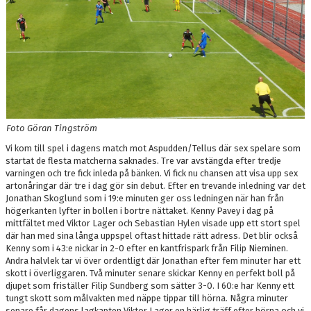
PARTNER
PLACERINGAR I DIV 2/DIV 1
Foto Göran Tingström
Vi kom till spel i dagens match mot Aspudden/Tellus där sex spelare som
startat de flesta matcherna saknades. Tre var avstängda efter tredje
varningen och tre fick inleda på bänken. Vi fick nu chansen att visa upp sex
artonåringar där tre i dag gör sin debut. Efter en trevande inledning var det
Jonathan Skoglund som i 19:e minuten ger oss ledningen när han från
högerkanten lyfter in bollen i bortre nättaket. Kenny Pavey i dag på
mittfältet med Viktor Lager och Sebastian Hylen visade upp ett stort spel
där han med sina långa uppspel oftast hittade rätt adress. Det blir också
Kenny som i 43:e nickar in 2-0 efter en kantfrispark från Filip Nieminen.
Andra halvlek tar vi över ordentligt där Jonathan efter fem minuter har ett
skott i överliggaren. Två minuter senare skickar Kenny en perfekt boll på
djupet som friställer Filip Sundberg som sätter 3-0. I 60:e har Kenny ett
tungt skott som målvakten med näppe tippar till hörna. Några minuter
senare får dagens lagkapten Viktor Lager en härlig träff efter hörna och vi