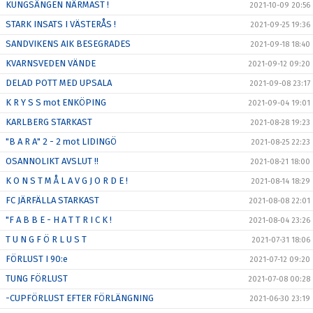
KUNGSÄNGEN NÄRMAST !
2021-10-09 20:56
STARK INSATS I VÄSTERÅS !
2021-09-25 19:36
SANDVIKENS AIK BESEGRADES
2021-09-18 18:40
KVARNSVEDEN VÄNDE
2021-09-12 09:20
DELAD POTT MED UPSALA
2021-09-08 23:17
K R Y S S mot ENKÖPING
2021-09-04 19:01
KARLBERG STARKAST
2021-08-28 19:23
"B A R A" 2 - 2 mot LIDINGÖ
2021-08-25 22:23
OSANNOLIKT AVSLUT !!
2021-08-21 18:00
K O N S T M Å L A V G J O R D E !
2021-08-14 18:29
FC JÄRFÄLLA STARKAST
2021-08-08 22:01
"F A B B E - H A T T R I C K !
2021-08-04 23:26
T U N G F Ö R L U S T
2021-07-31 18:06
FÖRLUST I 90:e
2021-07-12 09:20
TUNG FÖRLUST
2021-07-08 00:28
-CUPFÖRLUST EFTER FÖRLÄNGNING
2021-06-30 23:19