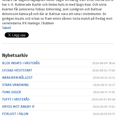
har 4-0. Rutinerade Bachir och Eminn byts in med tjugo kvar. Och sista
kvarten får juniorerna Tobias Enhörning, Joel Lundgren och Baltsar
Antonsson känna på och där är Baltsar nära att näta i slutminuten. En
gedigen insats och vi kan se fram emot vårens sista match på fredag mot
serieledarna IFK Haninge /Bubben
Tabell
Nyhetsarkiv
BLEK INSATS I VÄSTERÅS
2026-08-09 18:45
LYCKAD HÖSTSTART
2026-08-02 17:06
NÄRA MEN MÅLLÖST
2026-06-24 23:14
STARK VÄNDNING
2026-06-17 23:37
TUNG SEGER
2026-06-13 17:30
TUFFT I VÄSTERÅS
2026-06-07 09:48
KRYSS MOT ÄNGBY IF
2026-05-30 17:03
FÖRLUST I FALUN
2026-05-25 09:13