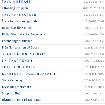
T Ä V L I N G S D A G S !
2022-02-22 14:14
Tillökning i truppen
2022-02-03 22:09
T R I O F Ö R S T Ä R K E R
2022-02-01 11:54
Årets första träningsmatch
2022-01-31 12:07
Hakan klar för 5:e raka
2022-01-31 11:12
Philip Eklund klar för Enskede IK
2022-01-30 16:57
Förändringar i truppen
2022-01-27 11:52
Från Norra serien till Södra
2021-12-22 19:03
S T A R K S Ä S O N G S F I N A L !
2021-11-28 08:54
S H I T H A P P E N S !!!
2021-11-21 22:30
T U F F T I E N K Ö P I N G !
2021-11-21 21:36
K L A R T Ö V E R T A G M E N B A R A 1 - 1
2021-11-13 18:05
Stark Vändning !
2021-11-06 20:10
Kryss med mersmak !
2021-10-30 18:23
Snöpligt Slut !
2021-10-23 18:14
HÄNDELSERIKT PÅ GOTLAND
2021-10-16 21:32