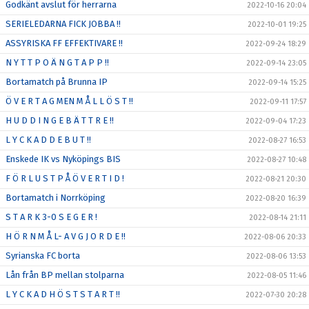
Godkänt avslut för herrarna
2022-10-16 20:04
SERIELEDARNA FICK JOBBA !!
2022-10-01 19:25
ASSYRISKA FF EFFEKTIVARE !!
2022-09-24 18:29
N Y T T P O Ä N G T A P P !!
2022-09-14 23:05
Bortamatch på Brunna IP
2022-09-14 15:25
Ö V E R T A G MEN M Å L L Ö S T !!
2022-09-11 17:57
H U D D I N G E B Ä T T R E !!
2022-09-04 17:23
L Y C K A D D E B U T !!
2022-08-27 16:53
Enskede IK vs Nyköpings BIS
2022-08-27 10:48
F Ö R L U S T P Å Ö V E R T I D !
2022-08-21 20:30
Bortamatch i Norrköping
2022-08-20 16:39
S T A R K 3-0 S E G E R !
2022-08-14 21:11
H Ö R N M Å L- A V G J O R D E !!
2022-08-06 20:33
Syrianska FC borta
2022-08-06 13:53
Lån från BP mellan stolparna
2022-08-05 11:46
L Y C K A D H Ö S T S T A R T !!
2022-07-30 20:28