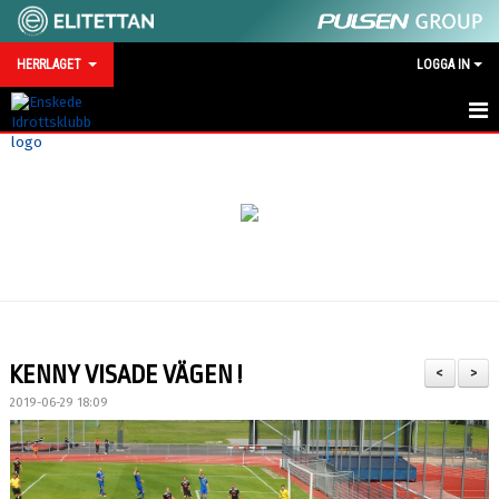
HERRLAGET
LOGGA IN
HEM
NYHETER
KALENDER
TRUPPEN
SERIEMOTSTÅNDARE 2026
KENNY VISADE VÄGEN !
<
>
BILDGALLERI
2019-06-29 18:09
TRÄNINGSMATCHER 2026
KONTAKT