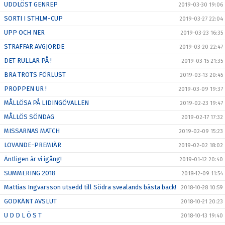
UDDLÖST GENREP
2019-03-30 19:06
SORTI I STHLM-CUP
2019-03-27 22:04
UPP OCH NER
2019-03-23 16:35
STRAFFAR AVGJORDE
2019-03-20 22:47
DET RULLAR PÅ !
2019-03-15 21:35
BRA TROTS FÖRLUST
2019-03-13 20:45
PROPPEN UR !
2019-03-09 19:37
MÅLLÖSA PÅ LIDINGÖVALLEN
2019-02-23 19:47
MÅLLÖS SÖNDAG
2019-02-17 17:32
MISSARNAS MATCH
2019-02-09 15:23
LOVANDE-PREMIÄR
2019-02-02 18:02
Äntligen är vi igång!
2019-01-12 20:40
SUMMERING 2018
2018-12-09 11:54
Mattias Ingvarsson utsedd till Södra svealands bästa back!
2018-10-28 10:59
GODKÄNT AVSLUT
2018-10-21 20:23
U D D L Ö S T
2018-10-13 19:40