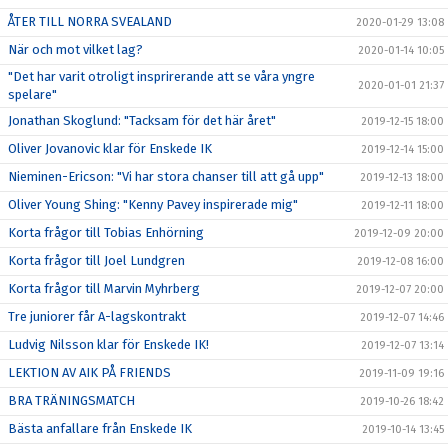
ÅTER TILL NORRA SVEALAND
2020-01-29 13:08
När och mot vilket lag?
2020-01-14 10:05
"Det har varit otroligt insprirerande att se våra yngre
2020-01-01 21:37
spelare"
Jonathan Skoglund: "Tacksam för det här året"
2019-12-15 18:00
Oliver Jovanovic klar för Enskede IK
2019-12-14 15:00
Nieminen-Ericson: "Vi har stora chanser till att gå upp"
2019-12-13 18:00
Oliver Young Shing: "Kenny Pavey inspirerade mig"
2019-12-11 18:00
Korta frågor till Tobias Enhörning
2019-12-09 20:00
Korta frågor till Joel Lundgren
2019-12-08 16:00
Korta frågor till Marvin Myhrberg
2019-12-07 20:00
Tre juniorer får A-lagskontrakt
2019-12-07 14:46
Ludvig Nilsson klar för Enskede IK!
2019-12-07 13:14
LEKTION AV AIK PÅ FRIENDS
2019-11-09 19:16
BRA TRÄNINGSMATCH
2019-10-26 18:42
Bästa anfallare från Enskede IK
2019-10-14 13:45