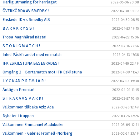
Härlig utmaning för herrlaget
2022-05-06 20:08
ÖVERKÖRDA AV SMEDBY !
2022-04-30 18:09
Enskede IK v.s Smedby AIS
2022-04-30 08:55
B A R A K R Y S S !
2022-04-23 19:15
Trosa-Vagnhärad nästa!
2022-04-22 15:06
S T Ö K I G M A T C H !
2022-04-14 22:54
Inled Påskfirandet med en match
2022-04-13 17:38
IFK ESKILSTUNA BESEGRADES !
2022-04-10 22:49
Omgång 2 - Bortamatch mot IFK Eskilstuna
2022-04-09 11:43
L Y C K AD P R E M I Ä R !
2022-04-03 19:38
Äntligen Premiär!
2022-04-01 11:45
S T R A X A V S P A R K !
2022-03-27 10:45
Välkommen tillbaka Aziz Ada
2022-03-26 12:49
Nyheter i truppen
2022-03-26 12:26
Välkommen Emmanuel Madubuike
2022-03-09 12:11
Välkommen - Gabriel Fromell-Norberg
2022-02-24 23:19