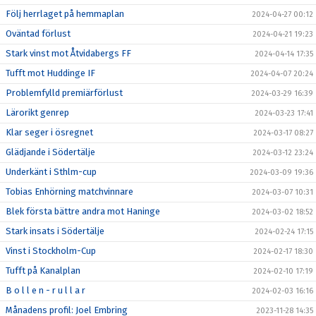
Följ herrlaget på hemmaplan
2024-04-27 00:12
Oväntad förlust
2024-04-21 19:23
Stark vinst mot Åtvidabergs FF
2024-04-14 17:35
Tufft mot Huddinge IF
2024-04-07 20:24
Problemfylld premiärförlust
2024-03-29 16:39
Lärorikt genrep
2024-03-23 17:41
Klar seger i ösregnet
2024-03-17 08:27
Glädjande i Södertälje
2024-03-12 23:24
Underkänt i Sthlm-cup
2024-03-09 19:36
Tobias Enhörning matchvinnare
2024-03-07 10:31
Blek första bättre andra mot Haninge
2024-03-02 18:52
Stark insats i Södertälje
2024-02-24 17:15
Vinst i Stockholm-Cup
2024-02-17 18:30
Tufft på Kanalplan
2024-02-10 17:19
B o l l e n - r u l l a r
2024-02-03 16:16
Månadens profil: Joel Embring
2023-11-28 14:35