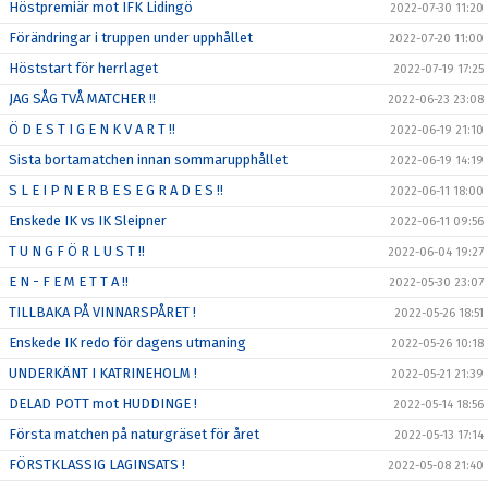
Höstpremiär mot IFK Lidingö
2022-07-30 11:20
Förändringar i truppen under upphållet
2022-07-20 11:00
Höststart för herrlaget
2022-07-19 17:25
JAG SÅG TVÅ MATCHER !!
2022-06-23 23:08
Ö D E S T I G E N K V A R T !!
2022-06-19 21:10
Sista bortamatchen innan sommarupphållet
2022-06-19 14:19
S L E I P N E R B E S E G R A D E S !!
2022-06-11 18:00
Enskede IK vs IK Sleipner
2022-06-11 09:56
T U N G F Ö R L U S T !!
2022-06-04 19:27
E N - F E M E T T A !!
2022-05-30 23:07
TILLBAKA PÅ VINNARSPÅRET !
2022-05-26 18:51
Enskede IK redo för dagens utmaning
2022-05-26 10:18
UNDERKÄNT I KATRINEHOLM !
2022-05-21 21:39
DELAD POTT mot HUDDINGE !
2022-05-14 18:56
Första matchen på naturgräset för året
2022-05-13 17:14
FÖRSTKLASSIG LAGINSATS !
2022-05-08 21:40