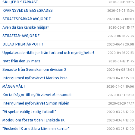
SKILJEBO STARKAST
2020-08-15 19:55
KVARNSVEDEN BESEGRADES
2020-08-08 17:24
STRAFFSPARKAR AVGJORDE
2020-06-27 00:01
Även du kan kanske hjälpa?
2020-06-21 15:47
STRAFFAR-AVGJORDE
2020-06-18 22:45
DELAD PREMIÄRPOTT !
2020-06-14 20:08
Uppdaterade riktlinjer från förbund och myndigheter!
2020-04-16 22:53
Nytt från den 29 mars
2020-04-12 11:45
Senaste från Svenskan om division 2
2020-04-08 13:01
Intervju med nyförvärvet Markos Issa
2020-04-07 15:00
MÅNGA MÅL !
2020-04-04 19:06
Korta frågor till nyförvärvet Messaoudi
2020-03-31 15:30
Intervju med nyförvärvet Simon Nildén
2020-03-29 17:17
"Vi spelar väldigt rolig fotboll"
2020-03-26 12:00
Modou om första tiden i Enskede IK
2020-03-24 12:00
"Enskede IK är ett bra kliv i min karriär"
2020-03-23 12:00