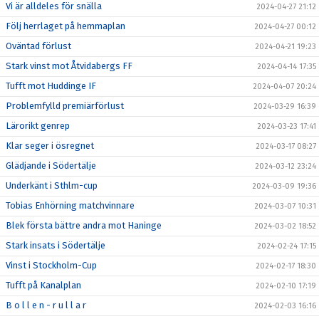
Vi är alldeles för snälla
2024-04-27 21:12
Följ herrlaget på hemmaplan
2024-04-27 00:12
Oväntad förlust
2024-04-21 19:23
Stark vinst mot Åtvidabergs FF
2024-04-14 17:35
Tufft mot Huddinge IF
2024-04-07 20:24
Problemfylld premiärförlust
2024-03-29 16:39
Lärorikt genrep
2024-03-23 17:41
Klar seger i ösregnet
2024-03-17 08:27
Glädjande i Södertälje
2024-03-12 23:24
Underkänt i Sthlm-cup
2024-03-09 19:36
Tobias Enhörning matchvinnare
2024-03-07 10:31
Blek första bättre andra mot Haninge
2024-03-02 18:52
Stark insats i Södertälje
2024-02-24 17:15
Vinst i Stockholm-Cup
2024-02-17 18:30
Tufft på Kanalplan
2024-02-10 17:19
B o l l e n - r u l l a r
2024-02-03 16:16