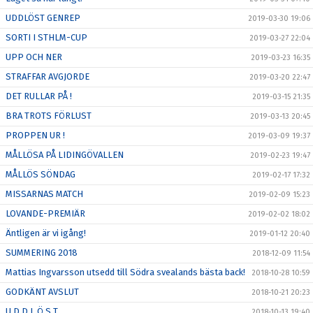
UDDLÖST GENREP
2019-03-30 19:06
SORTI I STHLM-CUP
2019-03-27 22:04
UPP OCH NER
2019-03-23 16:35
STRAFFAR AVGJORDE
2019-03-20 22:47
DET RULLAR PÅ !
2019-03-15 21:35
BRA TROTS FÖRLUST
2019-03-13 20:45
PROPPEN UR !
2019-03-09 19:37
MÅLLÖSA PÅ LIDINGÖVALLEN
2019-02-23 19:47
MÅLLÖS SÖNDAG
2019-02-17 17:32
MISSARNAS MATCH
2019-02-09 15:23
LOVANDE-PREMIÄR
2019-02-02 18:02
Äntligen är vi igång!
2019-01-12 20:40
SUMMERING 2018
2018-12-09 11:54
Mattias Ingvarsson utsedd till Södra svealands bästa back!
2018-10-28 10:59
GODKÄNT AVSLUT
2018-10-21 20:23
U D D L Ö S T
2018-10-13 19:40