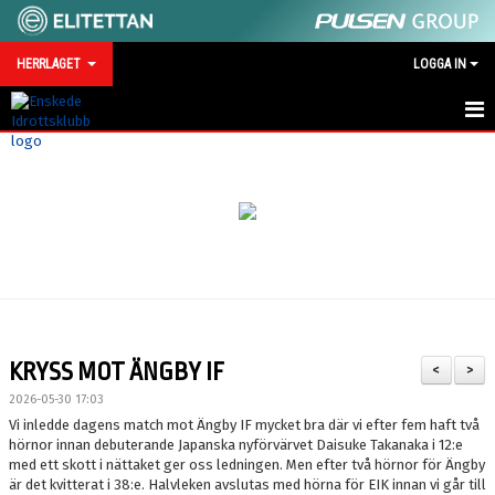
HERRLAGET
LOGGA IN
HEM
NYHETER
KALENDER
TRUPPEN
SERIEMOTSTÅNDARE 2026
KRYSS MOT ÄNGBY IF
<
>
BILDGALLERI
2026-05-30 17:03
Vi inledde dagens match mot Ängby IF mycket bra där vi efter fem haft två
TRÄNINGSMATCHER 2026
hörnor innan debuterande Japanska nyförvärvet Daisuke Takanaka i 12:e
med ett skott i nättaket ger oss ledningen. Men efter två hörnor för Ängby
är det kvitterat i 38:e. Halvleken avslutas med hörna för EIK innan vi går till
KONTAKT