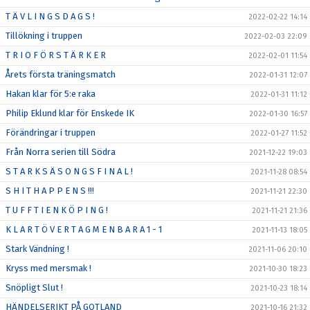
T Ä V L I N G S D A G S !
2022-02-22 14:14
Tillökning i truppen
2022-02-03 22:09
T R I O F Ö R S T Ä R K E R
2022-02-01 11:54
Årets första träningsmatch
2022-01-31 12:07
Hakan klar för 5:e raka
2022-01-31 11:12
Philip Eklund klar för Enskede IK
2022-01-30 16:57
Förändringar i truppen
2022-01-27 11:52
Från Norra serien till Södra
2021-12-22 19:03
S T A R K S Ä S O N G S F I N A L !
2021-11-28 08:54
S H I T H A P P E N S !!!
2021-11-21 22:30
T U F F T I E N K Ö P I N G !
2021-11-21 21:36
K L A R T Ö V E R T A G M E N B A R A 1 - 1
2021-11-13 18:05
Stark Vändning !
2021-11-06 20:10
Kryss med mersmak !
2021-10-30 18:23
Snöpligt Slut !
2021-10-23 18:14
HÄNDELSERIKT PÅ GOTLAND
2021-10-16 21:32