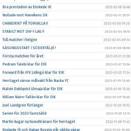
Bra prestation av Enskede IK
2023-02-18 16:48
Nollade mot Hanvikens SK
2023-02-11 20:57
CHANSRIKT PÅ TORVALLA !!
2023-02-05 19:20
STABILT MOT DIV-1 LAG !!
2023-02-04 18:15
Två matcher i helgen
2023-02-04 09:14
SÄSONGSSTART I SÖDERTÄLJE !
2023-01-28 18:08
Första matchen för året
2023-01-27 21:38
Pedram Talebi klar för EIK
2023-01-27 12:54
Forward från IFK Lidingö klar för EIK
2023-01-23 17:24
Herrlaget värvar målvakt från Nacka FC
2023-01-19 13:40
Malvin Dahlqvist Ulmaja klar för EIK
2023-01-10 13:26
Willam Nairn-Tallén klar för EIK
2023-01-09 15:40
Joel Lundgren förlänger
2022-12-20 10:52
Serien för 2023 fastställd
2022-11-29 12:15
Martin Augar ny huvudtränare för herrlaget
2022-11-08 11:43
Enskede IK och Hakan Bezgin går skilda vägar
2022-11-02 10:00