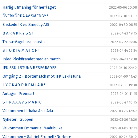
Härlig utmaning för herrlaget
2022-05-06 20:08
ÖVERKÖRDA AV SMEDBY !
2022-04-30 18:09
Enskede IK v.s Smedby AIS
2022-04-30 08:55
B A R A K R Y S S !
2022-04-23 19:15
Trosa-Vagnhärad nästa!
2022-04-22 15:06
S T Ö K I G M A T C H !
2022-04-14 22:54
Inled Påskfirandet med en match
2022-04-13 17:38
IFK ESKILSTUNA BESEGRADES !
2022-04-10 22:49
Omgång 2 - Bortamatch mot IFK Eskilstuna
2022-04-09 11:43
L Y C K AD P R E M I Ä R !
2022-04-03 19:38
Äntligen Premiär!
2022-04-01 11:45
S T R A X A V S P A R K !
2022-03-27 10:45
Välkommen tillbaka Aziz Ada
2022-03-26 12:49
Nyheter i truppen
2022-03-26 12:26
Välkommen Emmanuel Madubuike
2022-03-09 12:11
Välkommen - Gabriel Fromell-Norberg
2022-02-24 23:19