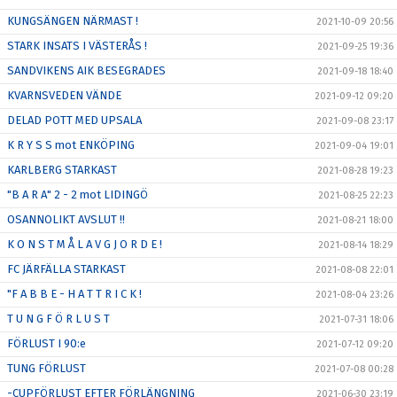
KUNGSÄNGEN NÄRMAST !
2021-10-09 20:56
STARK INSATS I VÄSTERÅS !
2021-09-25 19:36
SANDVIKENS AIK BESEGRADES
2021-09-18 18:40
KVARNSVEDEN VÄNDE
2021-09-12 09:20
DELAD POTT MED UPSALA
2021-09-08 23:17
K R Y S S mot ENKÖPING
2021-09-04 19:01
KARLBERG STARKAST
2021-08-28 19:23
"B A R A" 2 - 2 mot LIDINGÖ
2021-08-25 22:23
OSANNOLIKT AVSLUT !!
2021-08-21 18:00
K O N S T M Å L A V G J O R D E !
2021-08-14 18:29
FC JÄRFÄLLA STARKAST
2021-08-08 22:01
"F A B B E - H A T T R I C K !
2021-08-04 23:26
T U N G F Ö R L U S T
2021-07-31 18:06
FÖRLUST I 90:e
2021-07-12 09:20
TUNG FÖRLUST
2021-07-08 00:28
-CUPFÖRLUST EFTER FÖRLÄNGNING
2021-06-30 23:19