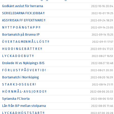
Godkänt avslut för herrarna
2022-10-16 20:04
SERIELEDARNA FICK JOBBA !!
2022-10-01 19:25
ASSYRISKA FF EFFEKTIVARE !!
2022-09-24 18:29
N Y T T P O Ä N G T A P P !!
2022-09-14 23:05
Bortamatch på Brunna IP
2022-09-14 15:25
Ö V E R T A G MEN M Å L L Ö S T !!
2022-09-11 17:57
H U D D I N G E B Ä T T R E !!
2022-09-04 17:23
L Y C K A D D E B U T !!
2022-08-27 16:53
Enskede IK vs Nyköpings BIS
2022-08-27 10:48
F Ö R L U S T P Å Ö V E R T I D !
2022-08-21 20:30
Bortamatch i Norrköping
2022-08-20 16:39
S T A R K 3-0 S E G E R !
2022-08-14 21:11
H Ö R N M Å L- A V G J O R D E !!
2022-08-06 20:33
Syrianska FC borta
2022-08-06 13:53
Lån från BP mellan stolparna
2022-08-05 11:46
L Y C K A D H Ö S T S T A R T !!
2022-07-30 20:28