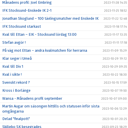
Månadens profil: Joel Embring
2023-11-28 14:35
IFK Stocksund-Enskede IK 2-1
2023-11-25 18:52
Jonathan Skoglund – 100 tävlingsmatcher med Enskede IK
2023-11-22 12:48
IFK Stocksund starkast
2023-11-18 17:14
Kval till Ettan – EIK - Stocksund lördag 13:00
2023-11-17 13:35
Stefan avgör !
2023-11-11 17:18
På väg mot Ettan – andra kvalmatchen för herrarna
2023-11-09 15:29
Klar seger i Umeå
2023-10-29 19:12
Kval till Div 1
2023-10-29 09:35
Kval i sikte !
2023-10-22 18:30
Svenskt rekord ?
2023-10-15 17:59
Kross i Borlänge
2023-10-07 19:50
Wansa - Månadens profil september
2023-10-07 09:00
Martin Augar om säsongen hittills och statusen inför sista
2023-10-06 12:29
omgångarna
Delad "finalpott"
2023-10-01 20:25
Skiljebo SK besegrades
2023-09-23 18:29