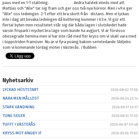
paus med en 1-1 ställning. Andra halvlek inleds med att
Mattias och "Alle" tar sig fram och ger oss två nya hörnor. Men i 49:e ger
PARTNER
"Alle" oss ledningen 2-1 efter ett bra skott från distans. Men vi lyckas
inte i dag att bevaka ledningen då kvittering kommer i 63:e. Vi gör ett
PLACERINGAR I DIV 2/DIV 1
flertal byten men resultatet står sig där båda lagen i slutskedet hade
varsin frispark i mycket bra läge som kunde ha avgjort. Vi är förvisso
obesegrade hemma men vi har inte råd med fler kryss om vi skall vara med
i toppstriden framöver. Nu är vi fyra poäng bakom serieledande Skiljebo
som vi kommande lördag möter i Västerås. /Bubben
Nyhetsarkiv
LYCKAD HÖSTSTART
2026-08-02 17:06
NÄRA MEN MÅLLÖST
2026-06-24 23:14
STARK VÄNDNING
2026-06-17 23:37
TUNG SEGER
2026-06-13 17:30
TUFFT I VÄSTERÅS
2026-06-07 09:48
KRYSS MOT ÄNGBY IF
2026-05-30 17:03