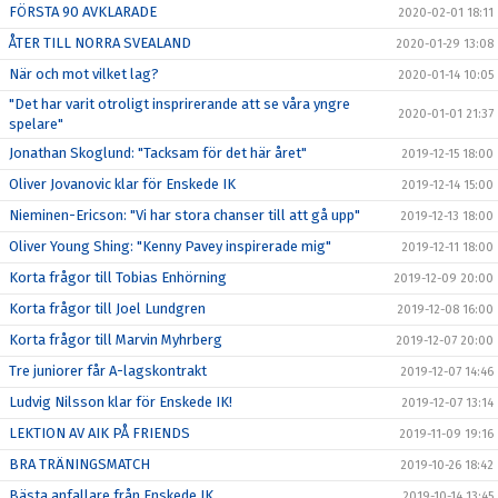
FÖRSTA 90 AVKLARADE
2020-02-01 18:11
ÅTER TILL NORRA SVEALAND
2020-01-29 13:08
När och mot vilket lag?
2020-01-14 10:05
"Det har varit otroligt insprirerande att se våra yngre
2020-01-01 21:37
spelare"
Jonathan Skoglund: "Tacksam för det här året"
2019-12-15 18:00
Oliver Jovanovic klar för Enskede IK
2019-12-14 15:00
Nieminen-Ericson: "Vi har stora chanser till att gå upp"
2019-12-13 18:00
Oliver Young Shing: "Kenny Pavey inspirerade mig"
2019-12-11 18:00
Korta frågor till Tobias Enhörning
2019-12-09 20:00
Korta frågor till Joel Lundgren
2019-12-08 16:00
Korta frågor till Marvin Myhrberg
2019-12-07 20:00
Tre juniorer får A-lagskontrakt
2019-12-07 14:46
Ludvig Nilsson klar för Enskede IK!
2019-12-07 13:14
LEKTION AV AIK PÅ FRIENDS
2019-11-09 19:16
BRA TRÄNINGSMATCH
2019-10-26 18:42
Bästa anfallare från Enskede IK
2019-10-14 13:45