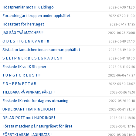
Höstpremiär mot IFK Lidingö
2022-07-30 11:20
Förändringar i truppen under upphållet
2022-07-20 11:00
Höststart för herrlaget
2022-07-19 17:25
JAG SÅG TVÅ MATCHER !!
2022-06-23 23:08
Ö D E S T I G E N K V A R T !!
2022-06-19 21:10
Sista bortamatchen innan sommarupphållet
2022-06-19 14:19
S L E I P N E R B E S E G R A D E S !!
2022-06-11 18:00
Enskede IK vs IK Sleipner
2022-06-11 09:56
T U N G F Ö R L U S T !!
2022-06-04 19:27
E N - F E M E T T A !!
2022-05-30 23:07
TILLBAKA PÅ VINNARSPÅRET !
2022-05-26 18:51
Enskede IK redo för dagens utmaning
2022-05-26 10:18
UNDERKÄNT I KATRINEHOLM !
2022-05-21 21:39
DELAD POTT mot HUDDINGE !
2022-05-14 18:56
Första matchen på naturgräset för året
2022-05-13 17:14
FÖRSTKLASSIG LAGINSATS !
2022-05-08 21:40