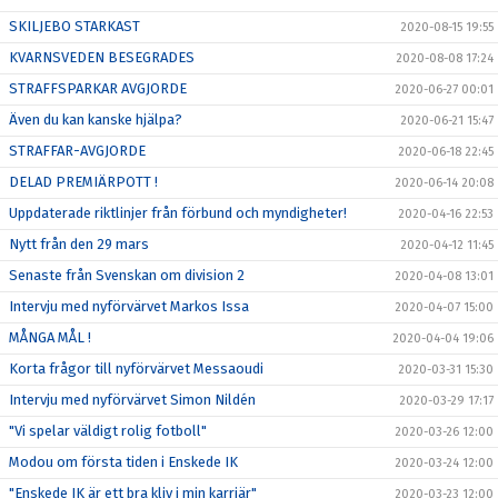
SKILJEBO STARKAST
2020-08-15 19:55
KVARNSVEDEN BESEGRADES
2020-08-08 17:24
STRAFFSPARKAR AVGJORDE
2020-06-27 00:01
Även du kan kanske hjälpa?
2020-06-21 15:47
STRAFFAR-AVGJORDE
2020-06-18 22:45
DELAD PREMIÄRPOTT !
2020-06-14 20:08
Uppdaterade riktlinjer från förbund och myndigheter!
2020-04-16 22:53
Nytt från den 29 mars
2020-04-12 11:45
Senaste från Svenskan om division 2
2020-04-08 13:01
Intervju med nyförvärvet Markos Issa
2020-04-07 15:00
MÅNGA MÅL !
2020-04-04 19:06
Korta frågor till nyförvärvet Messaoudi
2020-03-31 15:30
Intervju med nyförvärvet Simon Nildén
2020-03-29 17:17
"Vi spelar väldigt rolig fotboll"
2020-03-26 12:00
Modou om första tiden i Enskede IK
2020-03-24 12:00
"Enskede IK är ett bra kliv i min karriär"
2020-03-23 12:00