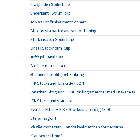
Glädjande i Södertälje
Underkänt i Sthlm-cup
Tobias Enhörning matchvinnare
Blek första bättre andra mot Haninge
Stark insats i Södertälje
Vinst i Stockholm-Cup
Tufft på Kanalplan
B o l l e n - r u l l a r
Månadens profil: Joel Embring
IFK Stocksund-Enskede IK 2-1
Jonathan Skoglund – 100 tävlingsmatcher med Enskede IK
IFK Stocksund starkast
Kval till Ettan – EIK - Stocksund lördag 13:00
Stefan avgör !
På väg mot Ettan – andra kvalmatchen för herrarna
Klar seger i Umeå