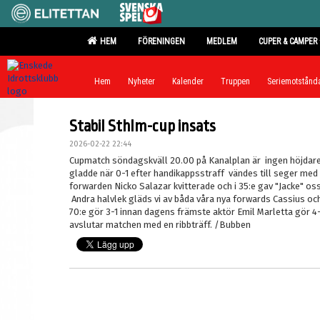
HEM
FÖRENINGEN
MEDLEM
CUPER & CAMPER
Hem
Nyheter
Kalender
Truppen
Seriemotstånd
Stabil Sthlm-cup insats
2026-02-22 22:44
Cupmatch söndagskväll 20.00 på Kanalplan är ingen höjda
gladde när 0-1 efter handikappsstraff vändes till seger med 4
forwarden Nicko Salazar kvitterade och i 35:e gav "Jacke"
Andra halvlek gläds vi av båda våra nya forwards Cassius och
70:e gör 3-1 innan dagens främste aktör Emil Marletta gör 4-
avslutar matchen med en ribbträff. /Bubben