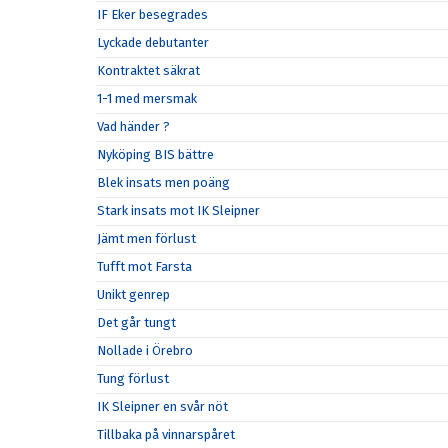
IF Eker besegrades
Lyckade debutanter
Kontraktet säkrat
1-1 med mersmak
Vad händer ?
Nyköping BIS bättre
Blek insats men poäng
Stark insats mot IK Sleipner
Jämt men förlust
Tufft mot Farsta
Unikt genrep
Det går tungt
Nollade i Örebro
Tung förlust
IK Sleipner en svår nöt
Tillbaka på vinnarspåret