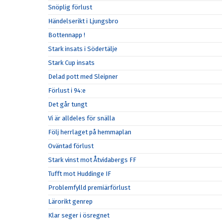
Snöplig förlust
Händelserikt i Ljungsbro
Bottennapp !
Stark insats i Södertälje
Stark Cup insats
Delad pott med Sleipner
Förlust i 94:e
Det går tungt
Vi är alldeles för snälla
Följ herrlaget på hemmaplan
Oväntad förlust
Stark vinst mot Åtvidabergs FF
Tufft mot Huddinge IF
Problemfylld premiärförlust
Lärorikt genrep
Klar seger i ösregnet