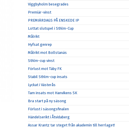
Viggbyholm besegrades
Premiär-vinst
PREMIÄRDAGS PÅ ENSKEDE IP
Lottat slutspel i Sthlm-Cup
Målrikt
Hyfsat genrep
Målrikt mot Bollstanäs
Sthlm-cup vinst
Förlust mot Täby FK
Stabil Sthlm-cup insats
Lyckat i Västerås
Tam insats mot Hanvikens SK
Bra start på ny säsong
Förlust i säsongsfinalen
Händelserikt i Åtvidaberg
Assar Krantz tar steget från akademin till herrlaget!