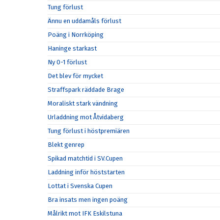
Tung förlust
Ännu en uddamåls förlust
Poäng i Norrköping
Haninge starkast
Ny 0-1 förlust
Det blev för mycket
Straffspark räddade Brage
Moraliskt stark vändning
Urladdning mot Åtvidaberg
Tung förlust i höstpremiären
Blekt genrep
Spikad matchtid i SV.Cupen
Laddning inför höststarten
Lottat i Svenska Cupen
Bra insats men ingen poäng
Målrikt mot IFK Eskilstuna