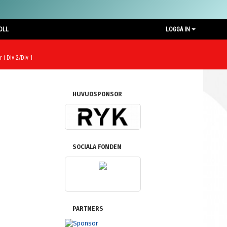
OLL
LOGGA IN
 i Div 2/Div 1
HUVUDSPONSOR
SOCIALA FONDEN
PARTNERS