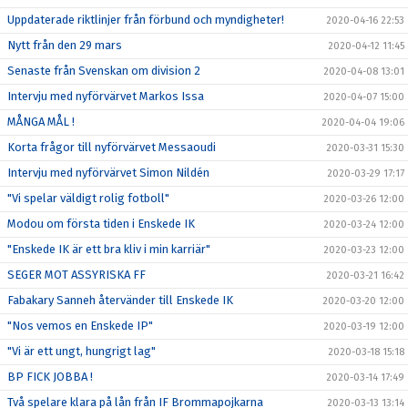
Uppdaterade riktlinjer från förbund och myndigheter!
2020-04-16 22:53
Nytt från den 29 mars
2020-04-12 11:45
Senaste från Svenskan om division 2
2020-04-08 13:01
Intervju med nyförvärvet Markos Issa
2020-04-07 15:00
MÅNGA MÅL !
2020-04-04 19:06
Korta frågor till nyförvärvet Messaoudi
2020-03-31 15:30
Intervju med nyförvärvet Simon Nildén
2020-03-29 17:17
"Vi spelar väldigt rolig fotboll"
2020-03-26 12:00
Modou om första tiden i Enskede IK
2020-03-24 12:00
"Enskede IK är ett bra kliv i min karriär"
2020-03-23 12:00
SEGER MOT ASSYRISKA FF
2020-03-21 16:42
Fabakary Sanneh återvänder till Enskede IK
2020-03-20 12:00
"Nos vemos en Enskede IP"
2020-03-19 12:00
"Vi är ett ungt, hungrigt lag"
2020-03-18 15:18
BP FICK JOBBA !
2020-03-14 17:49
Två spelare klara på lån från IF Brommapojkarna
2020-03-13 13:14