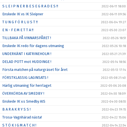
S L E I P N E R B E S E G R A D E S !!
2022-06-11 18:00
Enskede IK vs IK Sleipner
2022-06-11 09:56
T U N G F Ö R L U S T !!
2022-06-04 19:27
E N - F E M E T T A !!
2022-05-30 23:07
TILLBAKA PÅ VINNARSPÅRET !
2022-05-26 18:51
Enskede IK redo för dagens utmaning
2022-05-26 10:18
UNDERKÄNT I KATRINEHOLM !
2022-05-21 21:39
DELAD POTT mot HUDDINGE !
2022-05-14 18:56
Första matchen på naturgräset för året
2022-05-13 17:14
FÖRSTKLASSIG LAGINSATS !
2022-05-08 21:40
Härlig utmaning för herrlaget
2022-05-06 20:08
ÖVERKÖRDA AV SMEDBY !
2022-04-30 18:09
Enskede IK v.s Smedby AIS
2022-04-30 08:55
B A R A K R Y S S !
2022-04-23 19:15
Trosa-Vagnhärad nästa!
2022-04-22 15:06
S T Ö K I G M A T C H !
2022-04-14 22:54