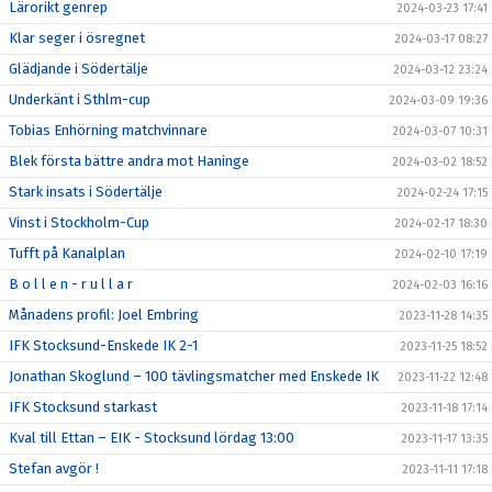
Lärorikt genrep
2024-03-23 17:41
Klar seger i ösregnet
2024-03-17 08:27
Glädjande i Södertälje
2024-03-12 23:24
Underkänt i Sthlm-cup
2024-03-09 19:36
Tobias Enhörning matchvinnare
2024-03-07 10:31
Blek första bättre andra mot Haninge
2024-03-02 18:52
Stark insats i Södertälje
2024-02-24 17:15
Vinst i Stockholm-Cup
2024-02-17 18:30
Tufft på Kanalplan
2024-02-10 17:19
B o l l e n - r u l l a r
2024-02-03 16:16
Månadens profil: Joel Embring
2023-11-28 14:35
IFK Stocksund-Enskede IK 2-1
2023-11-25 18:52
Jonathan Skoglund – 100 tävlingsmatcher med Enskede IK
2023-11-22 12:48
IFK Stocksund starkast
2023-11-18 17:14
Kval till Ettan – EIK - Stocksund lördag 13:00
2023-11-17 13:35
Stefan avgör !
2023-11-11 17:18