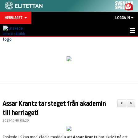
HERRLAGET
LOGGA IN
HEM
NYHETER
KALENDER
TRUPPEN
SERIEMOTSTÅNDARE 2026
Assar Krantz tar steget från akademin
<
>
BILDGALLERI
till herrlaget!
2025-10-10 08:20
TRÄNINGSMATCHER 2026
KONTAKT
Enskede IK kan med glädje meddela att
Assar Krantz
har skrivit på ett