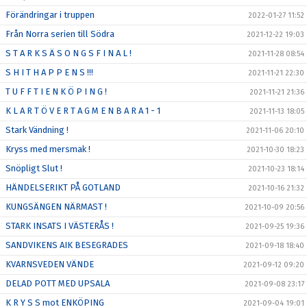
Förändringar i truppen
2022-01-27 11:52
Från Norra serien till Södra
2021-12-22 19:03
S T A R K S Ä S O N G S F I N A L !
2021-11-28 08:54
S H I T H A P P E N S !!!
2021-11-21 22:30
T U F F T I E N K Ö P I N G !
2021-11-21 21:36
K L A R T Ö V E R T A G M E N B A R A 1 - 1
2021-11-13 18:05
Stark Vändning !
2021-11-06 20:10
Kryss med mersmak !
2021-10-30 18:23
Snöpligt Slut !
2021-10-23 18:14
HÄNDELSERIKT PÅ GOTLAND
2021-10-16 21:32
KUNGSÄNGEN NÄRMAST !
2021-10-09 20:56
STARK INSATS I VÄSTERÅS !
2021-09-25 19:36
SANDVIKENS AIK BESEGRADES
2021-09-18 18:40
KVARNSVEDEN VÄNDE
2021-09-12 09:20
DELAD POTT MED UPSALA
2021-09-08 23:17
K R Y S S mot ENKÖPING
2021-09-04 19:01