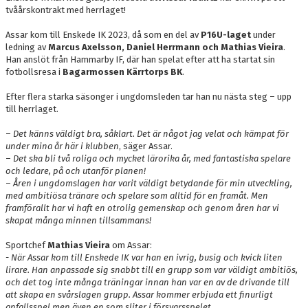
tvåårskontrakt med herrlaget!
PARTNER
Assar kom till Enskede IK 2023, då som en del av
P16U-laget
under
ledning av
Marcus Axelsson, Daniel Herrmann och Mathias Vieira
.
PLACERINGAR I DIV 2/DIV 1
Han anslöt från Hammarby IF, där han spelat efter att ha startat sin
fotbollsresa i
Bagarmossen Kärrtorps BK
.
Efter flera starka säsonger i ungdomsleden tar han nu nästa steg – upp
till herrlaget.
–
Det känns väldigt bra, såklart. Det är något jag velat och kämpat för
under mina år här i klubben
, säger Assar.
–
Det ska bli två roliga och mycket lärorika år, med fantastiska spelare
och ledare, på och utanför planen!
–
Åren i ungdomslagen har varit väldigt betydande för min utveckling,
med ambitiösa tränare och spelare som alltid för en framåt. Men
framförallt har vi haft en otrolig gemenskap och genom åren har vi
skapat många minnen tillsammans!
Sportchef
Mathias Vieira
om Assar:
- När Assar kom till Enskede IK var han en ivrig, busig och kvick liten
lirare. Han anpassade sig snabbt till en grupp som var väldigt ambitiös,
och det tog inte många träningar innan han var en av de drivande till
att skapa en svårslagen grupp. Assar kommer erbjuda ett finurligt
anfallsspel men även en som sliter i försvarsspelet.