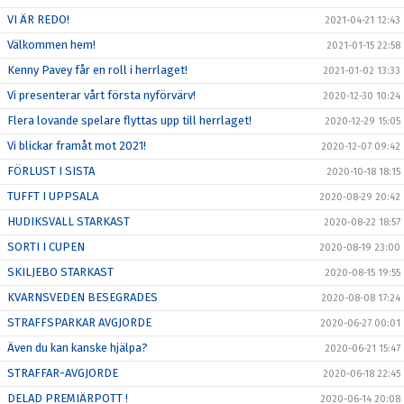
VI ÄR REDO!
2021-04-21 12:43
Välkommen hem!
2021-01-15 22:58
Kenny Pavey får en roll i herrlaget!
2021-01-02 13:33
Vi presenterar vårt första nyförvärv!
2020-12-30 10:24
Flera lovande spelare flyttas upp till herrlaget!
2020-12-29 15:05
Vi blickar framåt mot 2021!
2020-12-07 09:42
FÖRLUST I SISTA
2020-10-18 18:15
TUFFT I UPPSALA
2020-08-29 20:42
HUDIKSVALL STARKAST
2020-08-22 18:57
SORTI I CUPEN
2020-08-19 23:00
SKILJEBO STARKAST
2020-08-15 19:55
KVARNSVEDEN BESEGRADES
2020-08-08 17:24
STRAFFSPARKAR AVGJORDE
2020-06-27 00:01
Även du kan kanske hjälpa?
2020-06-21 15:47
STRAFFAR-AVGJORDE
2020-06-18 22:45
DELAD PREMIÄRPOTT !
2020-06-14 20:08