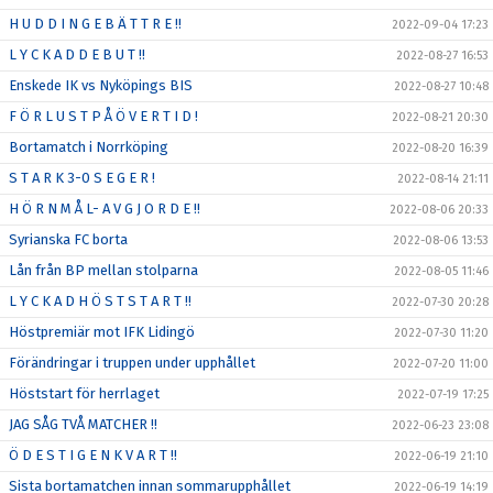
H U D D I N G E B Ä T T R E !!
2022-09-04 17:23
L Y C K A D D E B U T !!
2022-08-27 16:53
Enskede IK vs Nyköpings BIS
2022-08-27 10:48
F Ö R L U S T P Å Ö V E R T I D !
2022-08-21 20:30
Bortamatch i Norrköping
2022-08-20 16:39
S T A R K 3-0 S E G E R !
2022-08-14 21:11
H Ö R N M Å L- A V G J O R D E !!
2022-08-06 20:33
Syrianska FC borta
2022-08-06 13:53
Lån från BP mellan stolparna
2022-08-05 11:46
L Y C K A D H Ö S T S T A R T !!
2022-07-30 20:28
Höstpremiär mot IFK Lidingö
2022-07-30 11:20
Förändringar i truppen under upphållet
2022-07-20 11:00
Höststart för herrlaget
2022-07-19 17:25
JAG SÅG TVÅ MATCHER !!
2022-06-23 23:08
Ö D E S T I G E N K V A R T !!
2022-06-19 21:10
Sista bortamatchen innan sommarupphållet
2022-06-19 14:19