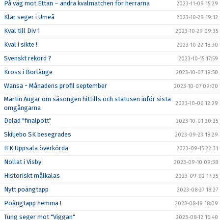
På väg mot Ettan – andra kvalmatchen för herrarna
2023-11-09 15:29
Klar seger i Umeå
2023-10-29 19:12
Kval till Div 1
2023-10-29 09:35
Kval i sikte !
2023-10-22 18:30
Svenskt rekord ?
2023-10-15 17:59
Kross i Borlänge
2023-10-07 19:50
Wansa - Månadens profil september
2023-10-07 09:00
Martin Augar om säsongen hittills och statusen inför sista
2023-10-06 12:29
omgångarna
Delad "finalpott"
2023-10-01 20:25
Skiljebo SK besegrades
2023-09-23 18:29
IFK Uppsala överkörda
2023-09-15 22:31
Nollat i Visby
2023-09-10 09:38
Historiskt målkalas
2023-09-02 17:35
Nytt poängtapp
2023-08-27 18:27
Poängtapp hemma !
2023-08-19 18:09
Tung seger mot "Viggan"
2023-08-12 16:40