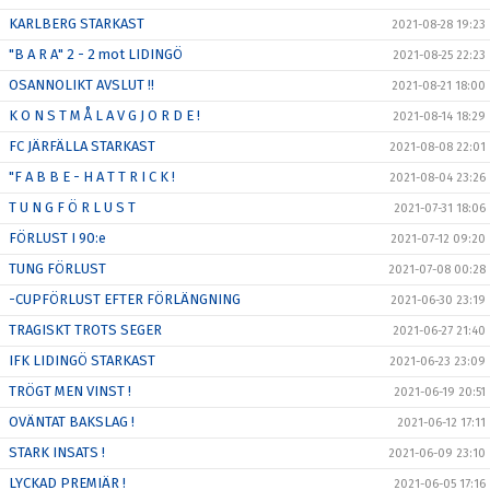
KARLBERG STARKAST
2021-08-28 19:23
"B A R A" 2 - 2 mot LIDINGÖ
2021-08-25 22:23
OSANNOLIKT AVSLUT !!
2021-08-21 18:00
K O N S T M Å L A V G J O R D E !
2021-08-14 18:29
FC JÄRFÄLLA STARKAST
2021-08-08 22:01
"F A B B E - H A T T R I C K !
2021-08-04 23:26
T U N G F Ö R L U S T
2021-07-31 18:06
FÖRLUST I 90:e
2021-07-12 09:20
TUNG FÖRLUST
2021-07-08 00:28
-CUPFÖRLUST EFTER FÖRLÄNGNING
2021-06-30 23:19
TRAGISKT TROTS SEGER
2021-06-27 21:40
IFK LIDINGÖ STARKAST
2021-06-23 23:09
TRÖGT MEN VINST !
2021-06-19 20:51
OVÄNTAT BAKSLAG !
2021-06-12 17:11
STARK INSATS !
2021-06-09 23:10
LYCKAD PREMIÄR !
2021-06-05 17:16