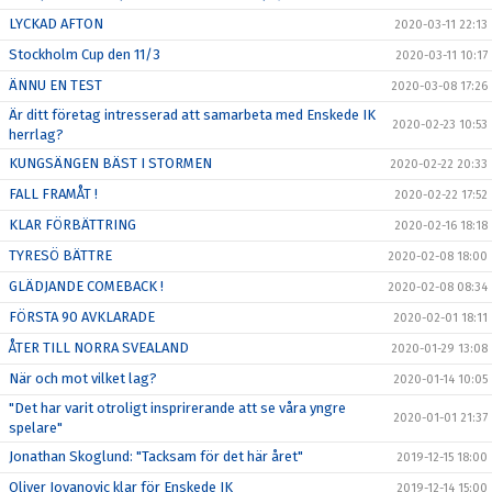
LYCKAD AFTON
2020-03-11 22:13
Stockholm Cup den 11/3
2020-03-11 10:17
ÄNNU EN TEST
2020-03-08 17:26
Är ditt företag intresserad att samarbeta med Enskede IK
2020-02-23 10:53
herrlag?
KUNGSÄNGEN BÄST I STORMEN
2020-02-22 20:33
FALL FRAMÅT !
2020-02-22 17:52
KLAR FÖRBÄTTRING
2020-02-16 18:18
TYRESÖ BÄTTRE
2020-02-08 18:00
GLÄDJANDE COMEBACK !
2020-02-08 08:34
FÖRSTA 90 AVKLARADE
2020-02-01 18:11
ÅTER TILL NORRA SVEALAND
2020-01-29 13:08
När och mot vilket lag?
2020-01-14 10:05
"Det har varit otroligt insprirerande att se våra yngre
2020-01-01 21:37
spelare"
Jonathan Skoglund: "Tacksam för det här året"
2019-12-15 18:00
Oliver Jovanovic klar för Enskede IK
2019-12-14 15:00