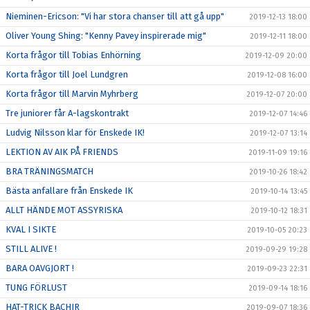
Nieminen-Ericson: "Vi har stora chanser till att gå upp"
2019-12-13 18:00
Oliver Young Shing: "Kenny Pavey inspirerade mig"
2019-12-11 18:00
Korta frågor till Tobias Enhörning
2019-12-09 20:00
Korta frågor till Joel Lundgren
2019-12-08 16:00
Korta frågor till Marvin Myhrberg
2019-12-07 20:00
Tre juniorer får A-lagskontrakt
2019-12-07 14:46
Ludvig Nilsson klar för Enskede IK!
2019-12-07 13:14
LEKTION AV AIK PÅ FRIENDS
2019-11-09 19:16
BRA TRÄNINGSMATCH
2019-10-26 18:42
Bästa anfallare från Enskede IK
2019-10-14 13:45
ALLT HÄNDE MOT ASSYRISKA
2019-10-12 18:31
KVAL I SIKTE
2019-10-05 20:23
STILL ALIVE !
2019-09-29 19:28
BARA OAVGJORT !
2019-09-23 22:31
TUNG FÖRLUST
2019-09-14 18:16
HAT-TRICK BACHIR
2019-09-07 18:36