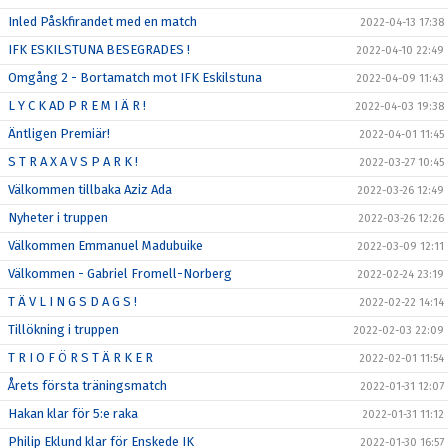
Inled Påskfirandet med en match
2022-04-13 17:38
IFK ESKILSTUNA BESEGRADES !
2022-04-10 22:49
Omgång 2 - Bortamatch mot IFK Eskilstuna
2022-04-09 11:43
L Y C K AD P R E M I Ä R !
2022-04-03 19:38
Äntligen Premiär!
2022-04-01 11:45
S T R A X A V S P A R K !
2022-03-27 10:45
Välkommen tillbaka Aziz Ada
2022-03-26 12:49
Nyheter i truppen
2022-03-26 12:26
Välkommen Emmanuel Madubuike
2022-03-09 12:11
Välkommen - Gabriel Fromell-Norberg
2022-02-24 23:19
T Ä V L I N G S D A G S !
2022-02-22 14:14
Tillökning i truppen
2022-02-03 22:09
T R I O F Ö R S T Ä R K E R
2022-02-01 11:54
Årets första träningsmatch
2022-01-31 12:07
Hakan klar för 5:e raka
2022-01-31 11:12
Philip Eklund klar för Enskede IK
2022-01-30 16:57