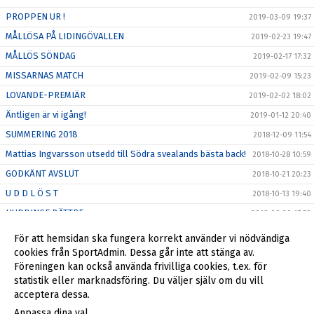
PROPPEN UR !
2019-03-09 19:37
MÅLLÖSA PÅ LIDINGÖVALLEN
2019-02-23 19:47
MÅLLÖS SÖNDAG
2019-02-17 17:32
MISSARNAS MATCH
2019-02-09 15:23
LOVANDE-PREMIÄR
2019-02-02 18:02
Äntligen är vi igång!
2019-01-12 20:40
SUMMERING 2018
2018-12-09 11:54
Mattias Ingvarsson utsedd till Södra svealands bästa back!
2018-10-28 10:59
GODKÄNT AVSLUT
2018-10-21 20:23
U D D L Ö S T
2018-10-13 19:40
HUDDINGE BÄTTRE
2018-09-29 17:59
MÅLSKYTT UR SPEL
2018-09-25 15:17
För att hemsidan ska fungera korrekt använder vi nödvändiga
HANINGE EFFEKTIVAST
cookies från SportAdmin. Dessa går inte att stänga av.
2018-09-22 21:09
Föreningen kan också använda frivilliga cookies, t.ex. för
Klart med ny tränare för de kommande åren.
2017-11-28 06:37
statistik eller marknadsföring. Du väljer själv om du vill
acceptera dessa.
Anpassa dina val