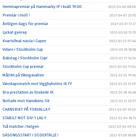
Hemmapremiär på Hammarby IP i kväll 19:00
2023-04-06 08:06
Premiär i moll !
2023-04-01 20:55
Äntligen dags för premiär
2023-03-31 17:27
Lyckat genrep
2023-03-26 13:25
Kvartsfinal nästa i Cupen
2023-03-23 07:46
Vidare i Stockholm Cup
2023-03-18 18:58
Bakslag i Stockholm Cup!
2023-03-11 16:36
Stockholm Cup premiär
2023-03-04 17:04
Målrikt på Vikingavallen
2023-02-25 19:56
Vänskapsmatch mot Viggbyholms IK FF
2023-02-25 12:39
Bra prestation av Enskede IK
2023-02-18 16:48
Nollade mot Hanvikens SK
2023-02-11 20:57
CHANSRIKT PÅ TORVALLA !!
2023-02-05 19:20
STABILT MOT DIV-1 LAG !!
2023-02-04 18:15
Två matcher i helgen
2023-02-04 09:14
SÄSONGSSTART I SÖDERTÄLJE !
2023-01-28 18:08