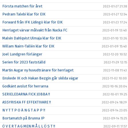
Första matchen för året
2023-01-27 21:38
Pedram Talebi klar för EIK
2023-01-27 12:54
Forward från IFK Lidingö klar för EIK
2023-01-23 17:24
Herrlaget värvar målvakt från Nacka FC
2023-01-19 13:40
Malvin Dahlqvist Ulmaja klar för EIK
2023-01-10 13:26
Willam Nairn-Tallén klar för EIK
2023-01-09 15:40
Joel Lundgren förlänger
2022-12-20 10:52
Serien för 2023 fastställd
2022-11-29 12:15
Martin Augar ny huvudtränare för herrlaget
2022-11-08 11:43
Enskede IK och Hakan Bezgin går skilda vägar
2022-11-02 10:00
Godkänt avslut för herrarna
2022-10-16 20:04
SERIELEDARNA FICK JOBBA !!
2022-10-01 19:25
ASSYRISKA FF EFFEKTIVARE !!
2022-09-24 18:29
N Y T T P O Ä N G T A P P !!
2022-09-14 23:05
Bortamatch på Brunna IP
2022-09-14 15:25
Ö V E R T A G MEN M Å L L Ö S T !!
2022-09-11 17:57