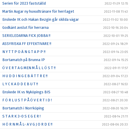
Serien för 2023 fastställd
2022-11-29 12:15
Martin Augar ny huvudtränare för herrlaget
2022-11-08 11:43
Enskede IK och Hakan Bezgin går skilda vägar
2022-11-02 10:00
Godkänt avslut för herrarna
2022-10-16 20:04
SERIELEDARNA FICK JOBBA !!
2022-10-01 19:25
ASSYRISKA FF EFFEKTIVARE !!
2022-09-24 18:29
N Y T T P O Ä N G T A P P !!
2022-09-14 23:05
Bortamatch på Brunna IP
2022-09-14 15:25
Ö V E R T A G MEN M Å L L Ö S T !!
2022-09-11 17:57
H U D D I N G E B Ä T T R E !!
2022-09-04 17:23
L Y C K A D D E B U T !!
2022-08-27 16:53
Enskede IK vs Nyköpings BIS
2022-08-27 10:48
F Ö R L U S T P Å Ö V E R T I D !
2022-08-21 20:30
Bortamatch i Norrköping
2022-08-20 16:39
S T A R K 3-0 S E G E R !
2022-08-14 21:11
H Ö R N M Å L- A V G J O R D E !!
2022-08-06 20:33