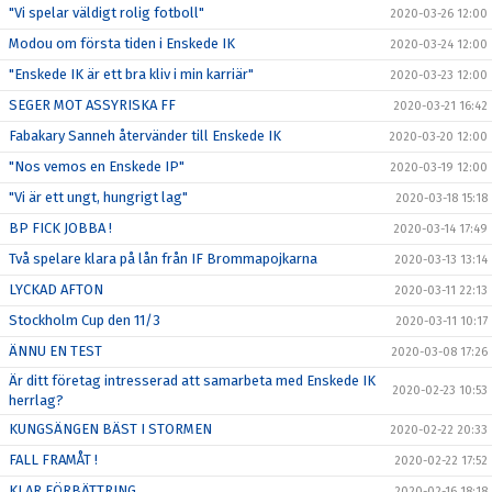
"Vi spelar väldigt rolig fotboll"
2020-03-26 12:00
Modou om första tiden i Enskede IK
2020-03-24 12:00
"Enskede IK är ett bra kliv i min karriär"
2020-03-23 12:00
SEGER MOT ASSYRISKA FF
2020-03-21 16:42
Fabakary Sanneh återvänder till Enskede IK
2020-03-20 12:00
"Nos vemos en Enskede IP"
2020-03-19 12:00
"Vi är ett ungt, hungrigt lag"
2020-03-18 15:18
BP FICK JOBBA !
2020-03-14 17:49
Två spelare klara på lån från IF Brommapojkarna
2020-03-13 13:14
LYCKAD AFTON
2020-03-11 22:13
Stockholm Cup den 11/3
2020-03-11 10:17
ÄNNU EN TEST
2020-03-08 17:26
Är ditt företag intresserad att samarbeta med Enskede IK
2020-02-23 10:53
herrlag?
KUNGSÄNGEN BÄST I STORMEN
2020-02-22 20:33
FALL FRAMÅT !
2020-02-22 17:52
KLAR FÖRBÄTTRING
2020-02-16 18:18