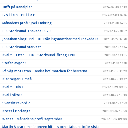
Tufft på Kanalplan
2024-02-10 17:19
B o l l e n - r u l l a r
2024-02-03 16:16
Månadens profil: Joel Embring
2023-11-28 14:35
IFK Stocksund-Enskede IK 2-1
2023-11-25 18:52
Jonathan Skoglund – 100 tävlingsmatcher med Enskede IK
2023-11-22 12:48
IFK Stocksund starkast
2023-11-18 17:14
Kval till Ettan – EIK - Stocksund lördag 13:00
2023-11-17 13:35
Stefan avgör !
2023-11-11 17:18
På väg mot Ettan – andra kvalmatchen för herrarna
2023-11-09 15:29
Klar seger i Umeå
2023-10-29 19:12
Kval till Div 1
2023-10-29 09:35
Kval i sikte !
2023-10-22 18:30
Svenskt rekord ?
2023-10-15 17:59
Kross i Borlänge
2023-10-07 19:50
Wansa - Månadens profil september
2023-10-07 09:00
Martin Augar om säsongen hittills och statusen inför sista