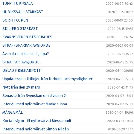
TUFFT I UPPSALA
2020-08-29 20:42
HUDIKSVALL STARKAST
2020-08-22 18:57
SORTI I CUPEN
2020-08-19 23:00
SKILJEBO STARKAST
2020-08-15 19:55
KVARNSVEDEN BESEGRADES
2020-08-08 17:24
STRAFFSPARKAR AVGJORDE
2020-06-27 00:01
Även du kan kanske hjälpa?
2020-06-21 15:47
STRAFFAR-AVGJORDE
2020-06-18 22:45
DELAD PREMIÄRPOTT !
2020-06-14 20:08
Uppdaterade riktlinjer från förbund och myndigheter!
2020-04-16 22:53
Nytt från den 29 mars
2020-04-12 11:45
Senaste från Svenskan om division 2
2020-04-08 13:01
Intervju med nyförvärvet Markos Issa
2020-04-07 15:00
MÅNGA MÅL !
2020-04-04 19:06
Korta frågor till nyförvärvet Messaoudi
2020-03-31 15:30
Intervju med nyförvärvet Simon Nildén
2020-03-29 17:17