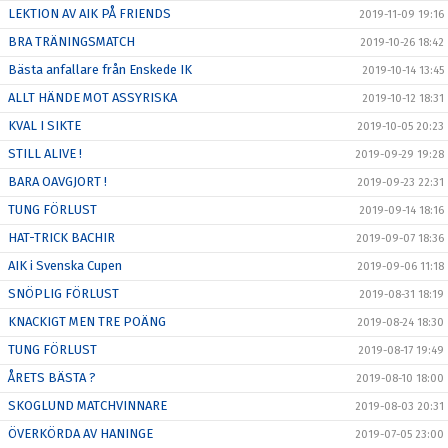
LEKTION AV AIK PÅ FRIENDS
2019-11-09 19:16
BRA TRÄNINGSMATCH
2019-10-26 18:42
Bästa anfallare från Enskede IK
2019-10-14 13:45
ALLT HÄNDE MOT ASSYRISKA
2019-10-12 18:31
KVAL I SIKTE
2019-10-05 20:23
STILL ALIVE !
2019-09-29 19:28
BARA OAVGJORT !
2019-09-23 22:31
TUNG FÖRLUST
2019-09-14 18:16
HAT-TRICK BACHIR
2019-09-07 18:36
AIK i Svenska Cupen
2019-09-06 11:18
SNÖPLIG FÖRLUST
2019-08-31 18:19
KNACKIGT MEN TRE POÄNG
2019-08-24 18:30
TUNG FÖRLUST
2019-08-17 19:49
ÅRETS BÄSTA ?
2019-08-10 18:00
SKOGLUND MATCHVINNARE
2019-08-03 20:31
ÖVERKÖRDA AV HANINGE
2019-07-05 23:00