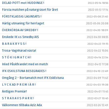
DELAD POTT mot HUDDINGE !
2022-05-14 18:56
Första matchen på naturgräset för året
2022-05-13 17:14
FÖRSTKLASSIG LAGINSATS !
2022-05-08 21:40
Härlig utmaning för herrlaget
2022-05-06 20:08
ÖVERKÖRDA AV SMEDBY !
2022-04-30 18:09
Enskede IK v.s Smedby AIS
2022-04-30 08:55
B A R A K R Y S S !
2022-04-23 19:15
Trosa-Vagnhärad nästa!
2022-04-22 15:06
S T Ö K I G M A T C H !
2022-04-14 22:54
Inled Påskfirandet med en match
2022-04-13 17:38
IFK ESKILSTUNA BESEGRADES !
2022-04-10 22:49
Omgång 2 - Bortamatch mot IFK Eskilstuna
2022-04-09 11:43
L Y C K AD P R E M I Ä R !
2022-04-03 19:38
Äntligen Premiär!
2022-04-01 11:45
S T R A X A V S P A R K !
2022-03-27 10:45
Välkommen tillbaka Aziz Ada
2022-03-26 12:49