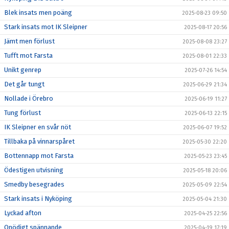
Blek insats men poäng
2025-08-23 09:50
Stark insats mot IK Sleipner
2025-08-17 20:56
Jämt men förlust
2025-08-08 23:27
Tufft mot Farsta
2025-08-01 22:33
Unikt genrep
2025-07-26 14:54
Det går tungt
2025-06-29 21:34
Nollade i Örebro
2025-06-19 11:27
Tung förlust
2025-06-13 22:15
IK Sleipner en svår nöt
2025-06-07 19:52
Tillbaka på vinnarspåret
2025-05-30 22:20
Bottennapp mot Farsta
2025-05-23 23:45
Ödestigen utvisning
2025-05-18 20:06
Smedby besegrades
2025-05-09 22:54
Stark insats i Nyköping
2025-05-04 21:30
Lyckad afton
2025-04-25 22:56
Onödigt spännande
2025-04-19 17:19