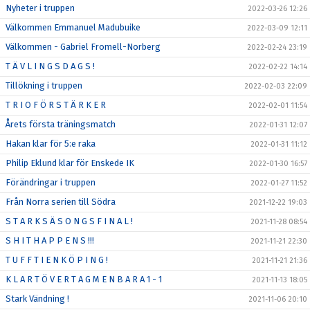
Nyheter i truppen
2022-03-26 12:26
Välkommen Emmanuel Madubuike
2022-03-09 12:11
Välkommen - Gabriel Fromell-Norberg
2022-02-24 23:19
T Ä V L I N G S D A G S !
2022-02-22 14:14
Tillökning i truppen
2022-02-03 22:09
T R I O F Ö R S T Ä R K E R
2022-02-01 11:54
Årets första träningsmatch
2022-01-31 12:07
Hakan klar för 5:e raka
2022-01-31 11:12
Philip Eklund klar för Enskede IK
2022-01-30 16:57
Förändringar i truppen
2022-01-27 11:52
Från Norra serien till Södra
2021-12-22 19:03
S T A R K S Ä S O N G S F I N A L !
2021-11-28 08:54
S H I T H A P P E N S !!!
2021-11-21 22:30
T U F F T I E N K Ö P I N G !
2021-11-21 21:36
K L A R T Ö V E R T A G M E N B A R A 1 - 1
2021-11-13 18:05
Stark Vändning !
2021-11-06 20:10