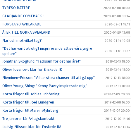
TYRESÖ BÄTTRE
2020-02-08 18:00
GLÄDJANDE COMEBACK !
2020-02-08 08:34
FÖRSTA 90 AVKLARADE
2020-02-01 18:11
ÅTER TILL NORRA SVEALAND
2020-01-29 13:08
När och mot vilket lag?
2020-01-14 10:05
"Det har varit otroligt insprirerande att se våra yngre
2020-01-01 21:37
spelare"
Jonathan Skoglund: "Tacksam för det här året"
2019-12-15 18:00
Oliver Jovanovic klar för Enskede IK
2019-12-14 15:00
Nieminen-Ericson: "Vi har stora chanser till att gå upp"
2019-12-13 18:00
Oliver Young Shing: "Kenny Pavey inspirerade mig"
2019-12-11 18:00
Korta frågor till Tobias Enhörning
2019-12-09 20:00
Korta frågor till Joel Lundgren
2019-12-08 16:00
Korta frågor till Marvin Myhrberg
2019-12-07 20:00
Tre juniorer får A-lagskontrakt
2019-12-07 14:46
Ludvig Nilsson klar för Enskede IK!
2019-12-07 13:14