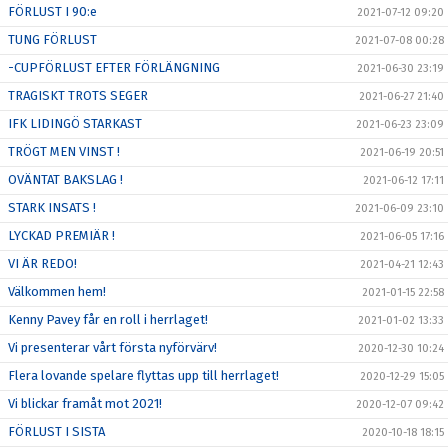
FÖRLUST I 90:e
2021-07-12 09:20
TUNG FÖRLUST
2021-07-08 00:28
-CUPFÖRLUST EFTER FÖRLÄNGNING
2021-06-30 23:19
TRAGISKT TROTS SEGER
2021-06-27 21:40
IFK LIDINGÖ STARKAST
2021-06-23 23:09
TRÖGT MEN VINST !
2021-06-19 20:51
OVÄNTAT BAKSLAG !
2021-06-12 17:11
STARK INSATS !
2021-06-09 23:10
LYCKAD PREMIÄR !
2021-06-05 17:16
VI ÄR REDO!
2021-04-21 12:43
Välkommen hem!
2021-01-15 22:58
Kenny Pavey får en roll i herrlaget!
2021-01-02 13:33
Vi presenterar vårt första nyförvärv!
2020-12-30 10:24
Flera lovande spelare flyttas upp till herrlaget!
2020-12-29 15:05
Vi blickar framåt mot 2021!
2020-12-07 09:42
FÖRLUST I SISTA
2020-10-18 18:15