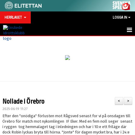
HERRLAGET
LOGGA IN
HEM
NYHETER
KALENDER
TRUPPEN
SERIEMOTSTÅNDARE 2026
Nollade i Örebro
<
>
BILDGALLERI
2025-06-19 11:27
Efter den "onödiga" förlusten mot Rågsved senast for vi på onsdagen till
TRÄNINGSMATCHER 2026
Örebro för match mot nykomlingen IF Eker. Med en fem noll seger senast
i ryggen tog hemmalaget tag i inledningen och har i 10:e ett friläge där
dock Robin lyckas bryta till hörna. "Jonte" för dagen mycket bra, har i 24:e
KONTAKT