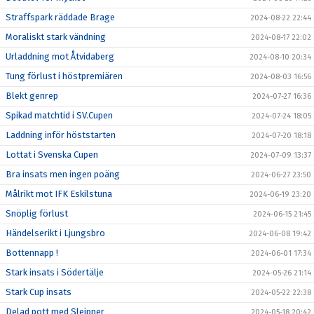
Straffspark räddade Brage
2024-08-22 22:44
Moraliskt stark vändning
2024-08-17 22:02
Urladdning mot Åtvidaberg
2024-08-10 20:34
Tung förlust i höstpremiären
2024-08-03 16:56
Blekt genrep
2024-07-27 16:36
Spikad matchtid i SV.Cupen
2024-07-24 18:05
Laddning inför höststarten
2024-07-20 18:18
Lottat i Svenska Cupen
2024-07-09 13:37
Bra insats men ingen poäng
2024-06-27 23:50
Målrikt mot IFK Eskilstuna
2024-06-19 23:20
Snöplig förlust
2024-06-15 21:45
Händelserikt i Ljungsbro
2024-06-08 19:42
Bottennapp !
2024-06-01 17:34
Stark insats i Södertälje
2024-05-26 21:14
Stark Cup insats
2024-05-22 22:38
Delad pott med Sleipner
2024-05-18 20:42