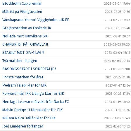
Stockholm Cup premiär
2023-03-04 17:04
Målrikt på Vikingavallen
2023-02-25 19:56
Vänskapsmatch mot Viggbyholms IK FF
2023-02-25 12:39
Bra prestation av Enskede IK
2023-02-18 16:48
Nollade mot Hanvikens SK
2023-02-11 20:57
CHANSRIKT PÅ TORVALLA !!
2023-02-05 19:20
STABILT MOT DIV-1 LAG !!
2023-02-04 18:15
Två matcher i helgen
2023-02-04 09:14
SÄSONGSSTART I SÖDERTÄLJE !
2023-01-28 18:08
Första matchen för året
2023-01-27 21:38
Pedram Talebi klar för EIK
2023-01-27 12:54
Forward från IFK Lidingö klar för EIK
2023-01-23 17:24
Herrlaget värvar målvakt från Nacka FC
2023-01-19 13:40
Malvin Dahlqvist Ulmaja klar för EIK
2023-01-10 13:26
Willam Nairn-Tallén klar för EIK
2023-01-09 15:40
Joel Lundgren förlänger
2022-12-20 10:52