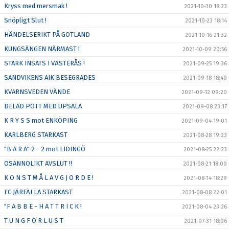
Kryss med mersmak !
2021-10-30 18:23
Snöpligt Slut !
2021-10-23 18:14
HÄNDELSERIKT PÅ GOTLAND
2021-10-16 21:32
KUNGSÄNGEN NÄRMAST !
2021-10-09 20:56
STARK INSATS I VÄSTERÅS !
2021-09-25 19:36
SANDVIKENS AIK BESEGRADES
2021-09-18 18:40
KVARNSVEDEN VÄNDE
2021-09-12 09:20
DELAD POTT MED UPSALA
2021-09-08 23:17
K R Y S S mot ENKÖPING
2021-09-04 19:01
KARLBERG STARKAST
2021-08-28 19:23
"B A R A" 2 - 2 mot LIDINGÖ
2021-08-25 22:23
OSANNOLIKT AVSLUT !!
2021-08-21 18:00
K O N S T M Å L A V G J O R D E !
2021-08-14 18:29
FC JÄRFÄLLA STARKAST
2021-08-08 22:01
"F A B B E - H A T T R I C K !
2021-08-04 23:26
T U N G F Ö R L U S T
2021-07-31 18:06