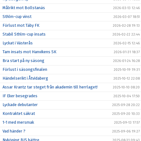
Målrikt mot Bollstanäs
2026-03-13 12:46
Sthlm-cup vinst
2026-03-07 18:51
Förlust mot Täby FK
2026-02-28 19:13
Stabil Sthlm-cup insats
2026-02-22 22:44
Lyckat i Västerås
2026-02-15 12:46
Tam insats mot Hanvikens SK
2026-01-31 18:37
Bra start på ny säsong
2026-01-24 16:28
Förlust i säsongsfinalen
2025-10-19 19:31
Händelserikt i Åtvidaberg
2025-10-12 22:08
Assar Krantz tar steget från akademin till herrlaget!
2025-10-10 08:20
IF Eker besegrades
2025-10-04 17:50
Lyckade debutanter
2025-09-28 20:22
Kontraktet säkrat
2025-09-20 10:33
1-1 med mersmak
2025-09-13 17:57
Vad händer ?
2025-09-06 19:27
Nyköping BIS bättre
2025-08-31 09:43