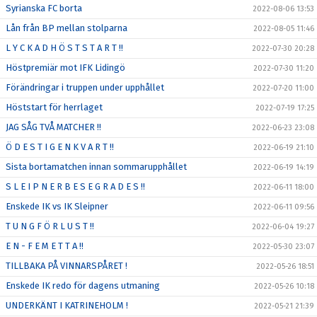
Syrianska FC borta
2022-08-06 13:53
Lån från BP mellan stolparna
2022-08-05 11:46
L Y C K A D H Ö S T S T A R T !!
2022-07-30 20:28
Höstpremiär mot IFK Lidingö
2022-07-30 11:20
Förändringar i truppen under upphållet
2022-07-20 11:00
Höststart för herrlaget
2022-07-19 17:25
JAG SÅG TVÅ MATCHER !!
2022-06-23 23:08
Ö D E S T I G E N K V A R T !!
2022-06-19 21:10
Sista bortamatchen innan sommarupphållet
2022-06-19 14:19
S L E I P N E R B E S E G R A D E S !!
2022-06-11 18:00
Enskede IK vs IK Sleipner
2022-06-11 09:56
T U N G F Ö R L U S T !!
2022-06-04 19:27
E N - F E M E T T A !!
2022-05-30 23:07
TILLBAKA PÅ VINNARSPÅRET !
2022-05-26 18:51
Enskede IK redo för dagens utmaning
2022-05-26 10:18
UNDERKÄNT I KATRINEHOLM !
2022-05-21 21:39