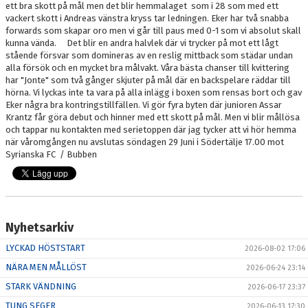
ett bra skott på mål men det blir hemmalaget som i 28 som med ett
vackert skott i Andreas vänstra kryss tar ledningen. Eker har två snabba
PARTNER
forwards som skapar oro men vi går till paus med 0-1 som vi absolut skall
kunna vända. Det blir en andra halvlek där vi trycker på mot ett lågt
PLACERINGAR I DIV 2/DIV 1
stående försvar som domineras av en reslig mittback som städar undan
alla försök och en mycket bra målvakt. Våra bästa chanser till kvittering
har "Jonte" som två gånger skjuter på mål där en backspelare räddar till
hörna. Vi lyckas inte ta vara på alla inlägg i boxen som rensas bort och gav
Eker några bra kontringstillfällen. Vi gör fyra byten där junioren Assar
Krantz får göra debut och hinner med ett skott på mål. Men vi blir mållösa
och tappar nu kontakten med serietoppen där jag tycker att vi hör hemma
när våromgången nu avslutas söndagen 29 Juni i Södertälje 17.00 mot
Syrianska FC / Bubben
Nyhetsarkiv
LYCKAD HÖSTSTART
2026-08-02 17:06
NÄRA MEN MÅLLÖST
2026-06-24 23:14
STARK VÄNDNING
2026-06-17 23:37
TUNG SEGER
2026-06-13 17:30