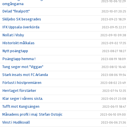
2023-10-06 12:29
omgångarna
Delad "finalpott"
2023-10-01 20:25
Skiljebo SK besegrades
2023-09-23 18:29
IFK Uppsala överkörda
2023-09-15 22:31
Nollat i Visby
2023-09-10 09:38
Historiskt målkalas
2023-09-02 17:35
Nytt poängtapp
2023-08-27 18:27
Poängtapp hemma !
2023-08-19 18:09
Tung seger mot "Viggan"
2023-08-12 16:40
Stark insats mot FC Arlanda
2023-08-06 19:54
Förlust i höstpremiären
2023-08-02 23:49
Herrlaget förstärker
2023-07-14 12:35
Klar seger i vårens sista.
2023-06-21 23:08
Tufft mot Kungsängen
2023-06-11 18:47
Månadens profil i maj: Stefan Ostojic
2023-06-10 09:00
Vinst i Hudiksvall
2023-06-06 21:36