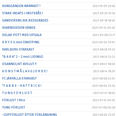
KUNGSÄNGEN NÄRMAST !
2021-10-09 20:56
STARK INSATS I VÄSTERÅS !
2021-09-25 19:36
SANDVIKENS AIK BESEGRADES
2021-09-18 18:40
KVARNSVEDEN VÄNDE
2021-09-12 09:20
DELAD POTT MED UPSALA
2021-09-08 23:17
K R Y S S mot ENKÖPING
2021-09-04 19:01
KARLBERG STARKAST
2021-08-28 19:23
"B A R A" 2 - 2 mot LIDINGÖ
2021-08-25 22:23
OSANNOLIKT AVSLUT !!
2021-08-21 18:00
K O N S T M Å L A V G J O R D E !
2021-08-14 18:29
FC JÄRFÄLLA STARKAST
2021-08-08 22:01
"F A B B E - H A T T R I C K !
2021-08-04 23:26
T U N G F Ö R L U S T
2021-07-31 18:06
FÖRLUST I 90:e
2021-07-12 09:20
TUNG FÖRLUST
2021-07-08 00:28
-CUPFÖRLUST EFTER FÖRLÄNGNING
2021-06-30 23:19