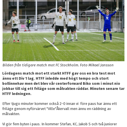
PARTNER
PLACERINGAR I DIV 2/DIV 1
Bilden från tidigare match mot FC Stockholm. Foto Mikael Jansson
Lördagens match mot ett starkt HTFF gav oss en bra test mot
ännu ett Div 1 lag. HTFF inledde med högt tempo och stort
bollinnehav men det blev vår centerforward Biko som i minut nio
jobbar till sig ett friläge som målvakten räddar. Minuten senare tar
HTFF ledningen.
Efter tjugo minuter kommer också 2-0 innan vi före paus har ännu ett
friläge genom nyförvärvet "Ville"Åkervall men ännu en räddning av
målvakten.
Vi gör fem byten i paus. In kommer Stefan, KC, Jakob S och två juniorer