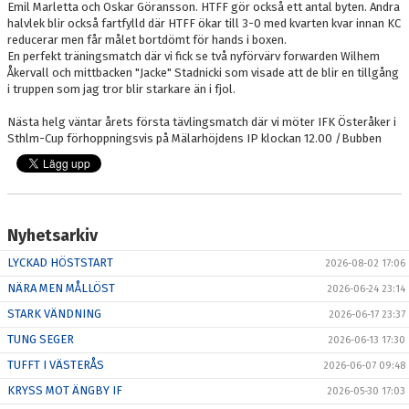
Emil Marletta och Oskar Göransson. HTFF gör också ett antal byten. Andra
halvlek blir också fartfylld där HTFF ökar till 3-0 med kvarten kvar innan KC
reducerar men får målet bortdömt för hands i boxen.
En perfekt träningsmatch där vi fick se två nyförvärv forwarden Wilhem
Åkervall och mittbacken "Jacke" Stadnicki som visade att de blir en tillgång
i truppen som jag tror blir starkare än i fjol.
Nästa helg väntar årets första tävlingsmatch där vi möter IFK Österåker i
Sthlm-Cup förhoppningsvis på Mälarhöjdens IP klockan 12.00 /Bubben
Nyhetsarkiv
LYCKAD HÖSTSTART
2026-08-02 17:06
NÄRA MEN MÅLLÖST
2026-06-24 23:14
STARK VÄNDNING
2026-06-17 23:37
TUNG SEGER
2026-06-13 17:30
TUFFT I VÄSTERÅS
2026-06-07 09:48
KRYSS MOT ÄNGBY IF
2026-05-30 17:03