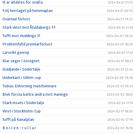
Vi är alldeles för snälla
2024-04-27 21:12
Följ herrlaget på hemmaplan
2024-04-27 00:12
Oväntad förlust
2024-04-21 19:23
Stark vinst mot Åtvidabergs FF
2024-04-14 17:35
Tufft mot Huddinge IF
2024-04-07 20:24
Problemfylld premiärförlust
2024-03-29 16:39
Lärorikt genrep
2024-03-23 17:41
Klar seger i ösregnet
2024-03-17 08:27
Glädjande i Södertälje
2024-03-12 23:24
Underkänt i Sthlm-cup
2024-03-09 19:36
Tobias Enhörning matchvinnare
2024-03-07 10:31
Blek första bättre andra mot Haninge
2024-03-02 18:52
Stark insats i Södertälje
2024-02-24 17:15
Vinst i Stockholm-Cup
2024-02-17 18:30
Tufft på Kanalplan
2024-02-10 17:19
B o l l e n - r u l l a r
2024-02-03 16:16