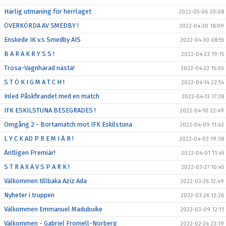
Härlig utmaning för herrlaget
2022-05-06 20:08
ÖVERKÖRDA AV SMEDBY !
2022-04-30 18:09
Enskede IK v.s Smedby AIS
2022-04-30 08:55
B A R A K R Y S S !
2022-04-23 19:15
Trosa-Vagnhärad nästa!
2022-04-22 15:06
S T Ö K I G M A T C H !
2022-04-14 22:54
Inled Påskfirandet med en match
2022-04-13 17:38
IFK ESKILSTUNA BESEGRADES !
2022-04-10 22:49
Omgång 2 - Bortamatch mot IFK Eskilstuna
2022-04-09 11:43
L Y C K AD P R E M I Ä R !
2022-04-03 19:38
Äntligen Premiär!
2022-04-01 11:45
S T R A X A V S P A R K !
2022-03-27 10:45
Välkommen tillbaka Aziz Ada
2022-03-26 12:49
Nyheter i truppen
2022-03-26 12:26
Välkommen Emmanuel Madubuike
2022-03-09 12:11
Välkommen - Gabriel Fromell-Norberg
2022-02-24 23:19