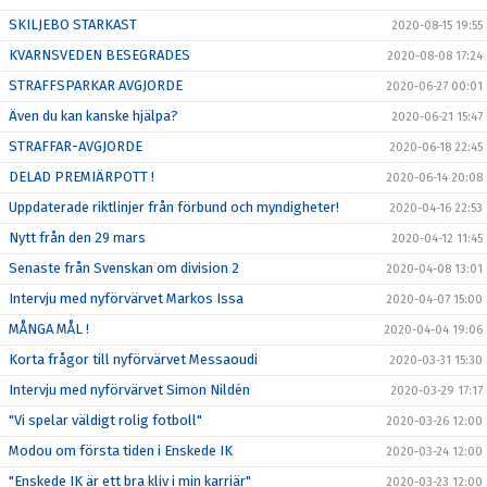
SKILJEBO STARKAST
2020-08-15 19:55
KVARNSVEDEN BESEGRADES
2020-08-08 17:24
STRAFFSPARKAR AVGJORDE
2020-06-27 00:01
Även du kan kanske hjälpa?
2020-06-21 15:47
STRAFFAR-AVGJORDE
2020-06-18 22:45
DELAD PREMIÄRPOTT !
2020-06-14 20:08
Uppdaterade riktlinjer från förbund och myndigheter!
2020-04-16 22:53
Nytt från den 29 mars
2020-04-12 11:45
Senaste från Svenskan om division 2
2020-04-08 13:01
Intervju med nyförvärvet Markos Issa
2020-04-07 15:00
MÅNGA MÅL !
2020-04-04 19:06
Korta frågor till nyförvärvet Messaoudi
2020-03-31 15:30
Intervju med nyförvärvet Simon Nildén
2020-03-29 17:17
"Vi spelar väldigt rolig fotboll"
2020-03-26 12:00
Modou om första tiden i Enskede IK
2020-03-24 12:00
"Enskede IK är ett bra kliv i min karriär"
2020-03-23 12:00