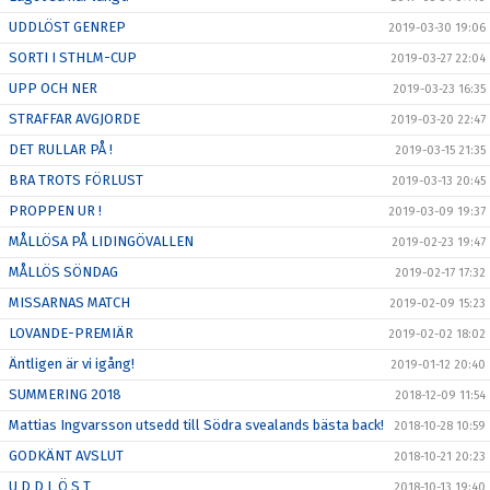
UDDLÖST GENREP
2019-03-30 19:06
SORTI I STHLM-CUP
2019-03-27 22:04
UPP OCH NER
2019-03-23 16:35
STRAFFAR AVGJORDE
2019-03-20 22:47
DET RULLAR PÅ !
2019-03-15 21:35
BRA TROTS FÖRLUST
2019-03-13 20:45
PROPPEN UR !
2019-03-09 19:37
MÅLLÖSA PÅ LIDINGÖVALLEN
2019-02-23 19:47
MÅLLÖS SÖNDAG
2019-02-17 17:32
MISSARNAS MATCH
2019-02-09 15:23
LOVANDE-PREMIÄR
2019-02-02 18:02
Äntligen är vi igång!
2019-01-12 20:40
SUMMERING 2018
2018-12-09 11:54
Mattias Ingvarsson utsedd till Södra svealands bästa back!
2018-10-28 10:59
GODKÄNT AVSLUT
2018-10-21 20:23
U D D L Ö S T
2018-10-13 19:40