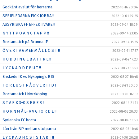
Godkänt avslut för herrarna
2022-10-16 20:04
SERIELEDARNA FICK JOBBA !!
2022-10-01 19:25
ASSYRISKA FF EFFEKTIVARE !!
2022-09-24 18:29
N Y T T P O Ä N G T A P P !!
2022-09-14 23:05
Bortamatch på Brunna IP
2022-09-14 15:25
Ö V E R T A G MEN M Å L L Ö S T !!
2022-09-11 17:57
H U D D I N G E B Ä T T R E !!
2022-09-04 17:23
L Y C K A D D E B U T !!
2022-08-27 16:53
Enskede IK vs Nyköpings BIS
2022-08-27 10:48
F Ö R L U S T P Å Ö V E R T I D !
2022-08-21 20:30
Bortamatch i Norrköping
2022-08-20 16:39
S T A R K 3-0 S E G E R !
2022-08-14 21:11
H Ö R N M Å L- A V G J O R D E !!
2022-08-06 20:33
Syrianska FC borta
2022-08-06 13:53
Lån från BP mellan stolparna
2022-08-05 11:46
L Y C K A D H Ö S T S T A R T !!
2022-07-30 20:28