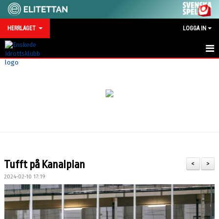
HERRLAGET
LOGGA IN
HEM
NYHETER
KALENDER
TRUPPEN
SERIEMOTSTÅNDARE 2026
Tufft på Kanalplan
<
>
BILDGALLERI
2024-02-10 17:19
TRÄNINGSMATCHER 2026
KONTAKT