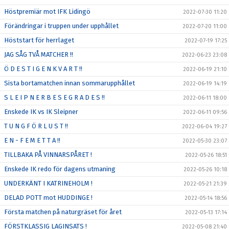
Höstpremiär mot IFK Lidingö
2022-07-30 11:20
Förändringar i truppen under upphållet
2022-07-20 11:00
Höststart för herrlaget
2022-07-19 17:25
JAG SÅG TVÅ MATCHER !!
2022-06-23 23:08
Ö D E S T I G E N K V A R T !!
2022-06-19 21:10
Sista bortamatchen innan sommarupphållet
2022-06-19 14:19
S L E I P N E R B E S E G R A D E S !!
2022-06-11 18:00
Enskede IK vs IK Sleipner
2022-06-11 09:56
T U N G F Ö R L U S T !!
2022-06-04 19:27
E N - F E M E T T A !!
2022-05-30 23:07
TILLBAKA PÅ VINNARSPÅRET !
2022-05-26 18:51
Enskede IK redo för dagens utmaning
2022-05-26 10:18
UNDERKÄNT I KATRINEHOLM !
2022-05-21 21:39
DELAD POTT mot HUDDINGE !
2022-05-14 18:56
Första matchen på naturgräset för året
2022-05-13 17:14
FÖRSTKLASSIG LAGINSATS !
2022-05-08 21:40