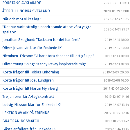
FÖRSTA 90 AVKLARADE
2020-02-01 18:11
ÅTER TILL NORRA SVEALAND
2020-01-29 13:08
När och mot vilket lag?
2020-01-14 10:05
"Det har varit otroligt insprirerande att se våra yngre
2020-01-01 21:37
spelare"
Jonathan Skoglund: "Tacksam för det här året"
2019-12-15 18:00
Oliver Jovanovic klar för Enskede IK
2019-12-14 15:00
Nieminen-Ericson: "Vi har stora chanser till att gå upp"
2019-12-13 18:00
Oliver Young Shing: "Kenny Pavey inspirerade mig"
2019-12-11 18:00
Korta frågor till Tobias Enhörning
2019-12-09 20:00
Korta frågor till Joel Lundgren
2019-12-08 16:00
Korta frågor till Marvin Myhrberg
2019-12-07 20:00
Tre juniorer får A-lagskontrakt
2019-12-07 14:46
Ludvig Nilsson klar för Enskede IK!
2019-12-07 13:14
LEKTION AV AIK PÅ FRIENDS
2019-11-09 19:16
BRA TRÄNINGSMATCH
2019-10-26 18:42
Bästa anfallare från Enskede IK
2019-10-14 13:45