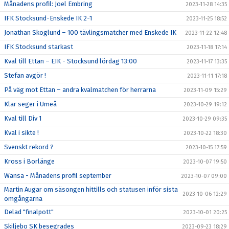
Månadens profil: Joel Embring
2023-11-28 14:35
IFK Stocksund-Enskede IK 2-1
2023-11-25 18:52
Jonathan Skoglund – 100 tävlingsmatcher med Enskede IK
2023-11-22 12:48
IFK Stocksund starkast
2023-11-18 17:14
Kval till Ettan – EIK - Stocksund lördag 13:00
2023-11-17 13:35
Stefan avgör !
2023-11-11 17:18
På väg mot Ettan – andra kvalmatchen för herrarna
2023-11-09 15:29
Klar seger i Umeå
2023-10-29 19:12
Kval till Div 1
2023-10-29 09:35
Kval i sikte !
2023-10-22 18:30
Svenskt rekord ?
2023-10-15 17:59
Kross i Borlänge
2023-10-07 19:50
Wansa - Månadens profil september
2023-10-07 09:00
Martin Augar om säsongen hittills och statusen inför sista
2023-10-06 12:29
omgångarna
Delad "finalpott"
2023-10-01 20:25
Skiljebo SK besegrades
2023-09-23 18:29