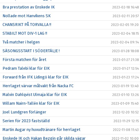
Bra prestation av Enskede IK
2023-02-18 16:48
Nollade mot Hanvikens SK
2023-02-11 20:57
CHANSRIKT PÅ TORVALLA !!
2023-02-05 19:20
STABILT MOT DIV-1 LAG !!
2023-02-04 18:15
Två matcher i helgen
2023-02-04 09:14
SÄSONGSSTART I SÖDERTÄLJE !
2023-01-28 18:08
Första matchen för året
2023-01-27 21:38
Pedram Talebi klar för EIK
2023-01-27 12:54
Forward från IFK Lidingö klar för EIK
2023-01-23 17:24
Herrlaget värvar målvakt från Nacka FC
2023-01-19 13:40
Malvin Dahlqvist Ulmaja klar för EIK
2023-01-10 13:26
Willam Nairn-Tallén klar för EIK
2023-01-09 15:40
Joel Lundgren förlänger
2022-12-20 10:52
Serien för 2023 fastställd
2022-11-29 12:15
Martin Augar ny huvudtränare för herrlaget
2022-11-08 11:43
Enskede IK och Hakan Bezgin går skilda vägar
2022-11-02 10:00