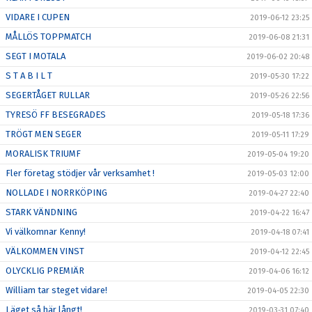
VIDARE I CUPEN
2019-06-12 23:25
MÅLLÖS TOPPMATCH
2019-06-08 21:31
SEGT I MOTALA
2019-06-02 20:48
S T A B I L T
2019-05-30 17:22
SEGERTÅGET RULLAR
2019-05-26 22:56
TYRESÖ FF BESEGRADES
2019-05-18 17:36
TRÖGT MEN SEGER
2019-05-11 17:29
MORALISK TRIUMF
2019-05-04 19:20
Fler företag stödjer vår verksamhet !
2019-05-03 12:00
NOLLADE I NORRKÖPING
2019-04-27 22:40
STARK VÄNDNING
2019-04-22 16:47
Vi välkomnar Kenny!
2019-04-18 07:41
VÄLKOMMEN VINST
2019-04-12 22:45
OLYCKLIG PREMIÄR
2019-04-06 16:12
William tar steget vidare!
2019-04-05 22:30
Läget så här långt!
2019-03-31 07:40