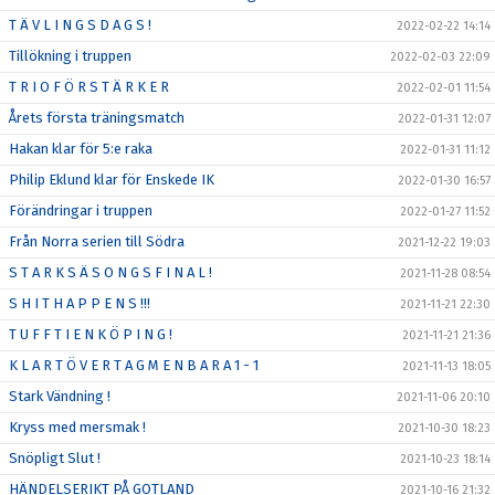
T Ä V L I N G S D A G S !
2022-02-22 14:14
Tillökning i truppen
2022-02-03 22:09
T R I O F Ö R S T Ä R K E R
2022-02-01 11:54
Årets första träningsmatch
2022-01-31 12:07
Hakan klar för 5:e raka
2022-01-31 11:12
Philip Eklund klar för Enskede IK
2022-01-30 16:57
Förändringar i truppen
2022-01-27 11:52
Från Norra serien till Södra
2021-12-22 19:03
S T A R K S Ä S O N G S F I N A L !
2021-11-28 08:54
S H I T H A P P E N S !!!
2021-11-21 22:30
T U F F T I E N K Ö P I N G !
2021-11-21 21:36
K L A R T Ö V E R T A G M E N B A R A 1 - 1
2021-11-13 18:05
Stark Vändning !
2021-11-06 20:10
Kryss med mersmak !
2021-10-30 18:23
Snöpligt Slut !
2021-10-23 18:14
HÄNDELSERIKT PÅ GOTLAND
2021-10-16 21:32