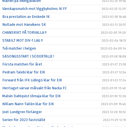
Målrikt på Vikingavallen
2023-02-25 19:56
Vänskapsmatch mot Viggbyholms IK FF
2023-02-25 12:39
Bra prestation av Enskede IK
2023-02-18 16:48
Nollade mot Hanvikens SK
2023-02-11 20:57
CHANSRIKT PÅ TORVALLA !!
2023-02-05 19:20
STABILT MOT DIV-1 LAG !!
2023-02-04 18:15
Två matcher i helgen
2023-02-04 09:14
SÄSONGSSTART I SÖDERTÄLJE !
2023-01-28 18:08
Första matchen för året
2023-01-27 21:38
Pedram Talebi klar för EIK
2023-01-27 12:54
Forward från IFK Lidingö klar för EIK
2023-01-23 17:24
Herrlaget värvar målvakt från Nacka FC
2023-01-19 13:40
Malvin Dahlqvist Ulmaja klar för EIK
2023-01-10 13:26
Willam Nairn-Tallén klar för EIK
2023-01-09 15:40
Joel Lundgren förlänger
2022-12-20 10:52
Serien för 2023 fastställd
2022-11-29 12:15