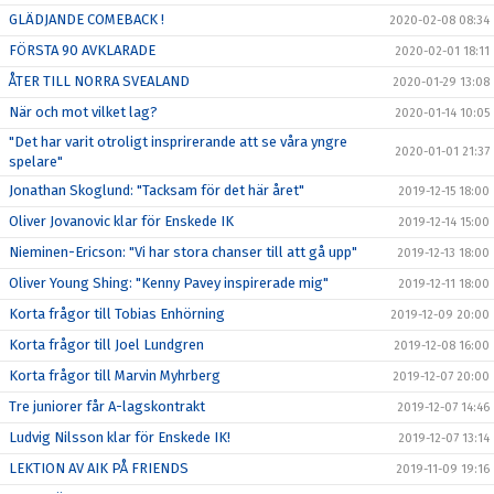
GLÄDJANDE COMEBACK !
2020-02-08 08:34
FÖRSTA 90 AVKLARADE
2020-02-01 18:11
ÅTER TILL NORRA SVEALAND
2020-01-29 13:08
När och mot vilket lag?
2020-01-14 10:05
"Det har varit otroligt insprirerande att se våra yngre
2020-01-01 21:37
spelare"
Jonathan Skoglund: "Tacksam för det här året"
2019-12-15 18:00
Oliver Jovanovic klar för Enskede IK
2019-12-14 15:00
Nieminen-Ericson: "Vi har stora chanser till att gå upp"
2019-12-13 18:00
Oliver Young Shing: "Kenny Pavey inspirerade mig"
2019-12-11 18:00
Korta frågor till Tobias Enhörning
2019-12-09 20:00
Korta frågor till Joel Lundgren
2019-12-08 16:00
Korta frågor till Marvin Myhrberg
2019-12-07 20:00
Tre juniorer får A-lagskontrakt
2019-12-07 14:46
Ludvig Nilsson klar för Enskede IK!
2019-12-07 13:14
LEKTION AV AIK PÅ FRIENDS
2019-11-09 19:16