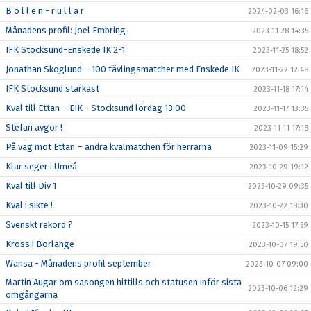
B o l l e n - r u l l a r
2024-02-03 16:16
Månadens profil: Joel Embring
2023-11-28 14:35
IFK Stocksund-Enskede IK 2-1
2023-11-25 18:52
Jonathan Skoglund – 100 tävlingsmatcher med Enskede IK
2023-11-22 12:48
IFK Stocksund starkast
2023-11-18 17:14
Kval till Ettan – EIK - Stocksund lördag 13:00
2023-11-17 13:35
Stefan avgör !
2023-11-11 17:18
På väg mot Ettan – andra kvalmatchen för herrarna
2023-11-09 15:29
Klar seger i Umeå
2023-10-29 19:12
Kval till Div 1
2023-10-29 09:35
Kval i sikte !
2023-10-22 18:30
Svenskt rekord ?
2023-10-15 17:59
Kross i Borlänge
2023-10-07 19:50
Wansa - Månadens profil september
2023-10-07 09:00
Martin Augar om säsongen hittills och statusen inför sista
2023-10-06 12:29
omgångarna