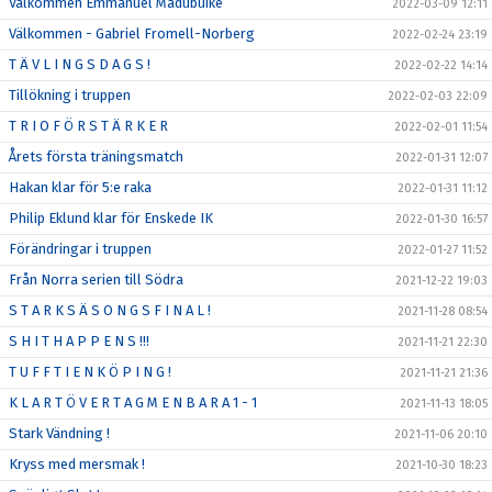
Välkommen Emmanuel Madubuike
2022-03-09 12:11
Välkommen - Gabriel Fromell-Norberg
2022-02-24 23:19
T Ä V L I N G S D A G S !
2022-02-22 14:14
Tillökning i truppen
2022-02-03 22:09
T R I O F Ö R S T Ä R K E R
2022-02-01 11:54
Årets första träningsmatch
2022-01-31 12:07
Hakan klar för 5:e raka
2022-01-31 11:12
Philip Eklund klar för Enskede IK
2022-01-30 16:57
Förändringar i truppen
2022-01-27 11:52
Från Norra serien till Södra
2021-12-22 19:03
S T A R K S Ä S O N G S F I N A L !
2021-11-28 08:54
S H I T H A P P E N S !!!
2021-11-21 22:30
T U F F T I E N K Ö P I N G !
2021-11-21 21:36
K L A R T Ö V E R T A G M E N B A R A 1 - 1
2021-11-13 18:05
Stark Vändning !
2021-11-06 20:10
Kryss med mersmak !
2021-10-30 18:23