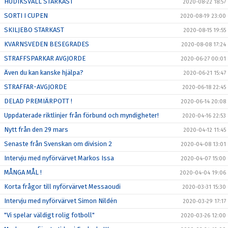
HUDIKSVALL STARKAST
2020-08-22 18:57
SORTI I CUPEN
2020-08-19 23:00
SKILJEBO STARKAST
2020-08-15 19:55
KVARNSVEDEN BESEGRADES
2020-08-08 17:24
STRAFFSPARKAR AVGJORDE
2020-06-27 00:01
Även du kan kanske hjälpa?
2020-06-21 15:47
STRAFFAR-AVGJORDE
2020-06-18 22:45
DELAD PREMIÄRPOTT !
2020-06-14 20:08
Uppdaterade riktlinjer från förbund och myndigheter!
2020-04-16 22:53
Nytt från den 29 mars
2020-04-12 11:45
Senaste från Svenskan om division 2
2020-04-08 13:01
Intervju med nyförvärvet Markos Issa
2020-04-07 15:00
MÅNGA MÅL !
2020-04-04 19:06
Korta frågor till nyförvärvet Messaoudi
2020-03-31 15:30
Intervju med nyförvärvet Simon Nildén
2020-03-29 17:17
"Vi spelar väldigt rolig fotboll"
2020-03-26 12:00