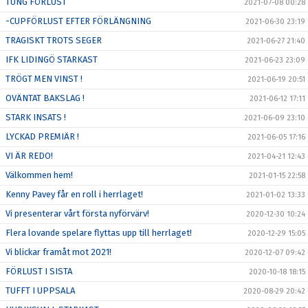
TUNG FÖRLUST
2021-07-08 00:28
-CUPFÖRLUST EFTER FÖRLÄNGNING
2021-06-30 23:19
TRAGISKT TROTS SEGER
2021-06-27 21:40
IFK LIDINGÖ STARKAST
2021-06-23 23:09
TRÖGT MEN VINST !
2021-06-19 20:51
OVÄNTAT BAKSLAG !
2021-06-12 17:11
STARK INSATS !
2021-06-09 23:10
LYCKAD PREMIÄR !
2021-06-05 17:16
VI ÄR REDO!
2021-04-21 12:43
Välkommen hem!
2021-01-15 22:58
Kenny Pavey får en roll i herrlaget!
2021-01-02 13:33
Vi presenterar vårt första nyförvärv!
2020-12-30 10:24
Flera lovande spelare flyttas upp till herrlaget!
2020-12-29 15:05
Vi blickar framåt mot 2021!
2020-12-07 09:42
FÖRLUST I SISTA
2020-10-18 18:15
TUFFT I UPPSALA
2020-08-29 20:42