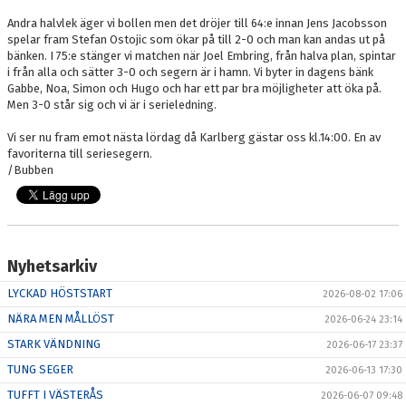
Andra halvlek äger vi bollen men det dröjer till 64:e innan Jens Jacobsson
spelar fram Stefan Ostojic som ökar på till 2-0 och man kan andas ut på
bänken. I 75:e stänger vi matchen när Joel Embring, från halva plan, spintar
i från alla och sätter 3-0 och segern är i hamn. Vi byter in dagens bänk
Gabbe, Noa, Simon och Hugo och har ett par bra möjligheter att öka på.
Men 3-0 står sig och vi är i serieledning.
Vi ser nu fram emot nästa lördag då Karlberg gästar oss kl.14:00. En av
favoriterna till seriesegern.
/Bubben
Nyhetsarkiv
LYCKAD HÖSTSTART
2026-08-02 17:06
NÄRA MEN MÅLLÖST
2026-06-24 23:14
STARK VÄNDNING
2026-06-17 23:37
TUNG SEGER
2026-06-13 17:30
TUFFT I VÄSTERÅS
2026-06-07 09:48