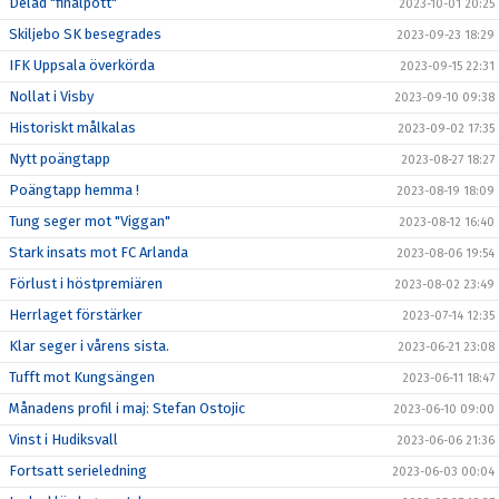
Delad "finalpott"
2023-10-01 20:25
Skiljebo SK besegrades
2023-09-23 18:29
IFK Uppsala överkörda
2023-09-15 22:31
Nollat i Visby
2023-09-10 09:38
Historiskt målkalas
2023-09-02 17:35
Nytt poängtapp
2023-08-27 18:27
Poängtapp hemma !
2023-08-19 18:09
Tung seger mot "Viggan"
2023-08-12 16:40
Stark insats mot FC Arlanda
2023-08-06 19:54
Förlust i höstpremiären
2023-08-02 23:49
Herrlaget förstärker
2023-07-14 12:35
Klar seger i vårens sista.
2023-06-21 23:08
Tufft mot Kungsängen
2023-06-11 18:47
Månadens profil i maj: Stefan Ostojic
2023-06-10 09:00
Vinst i Hudiksvall
2023-06-06 21:36
Fortsatt serieledning
2023-06-03 00:04