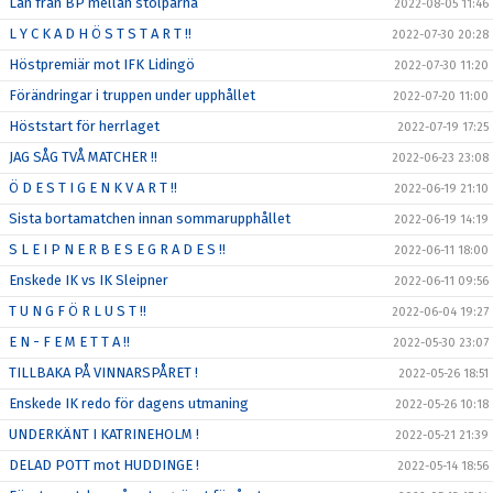
Lån från BP mellan stolparna
2022-08-05 11:46
L Y C K A D H Ö S T S T A R T !!
2022-07-30 20:28
Höstpremiär mot IFK Lidingö
2022-07-30 11:20
Förändringar i truppen under upphållet
2022-07-20 11:00
Höststart för herrlaget
2022-07-19 17:25
JAG SÅG TVÅ MATCHER !!
2022-06-23 23:08
Ö D E S T I G E N K V A R T !!
2022-06-19 21:10
Sista bortamatchen innan sommarupphållet
2022-06-19 14:19
S L E I P N E R B E S E G R A D E S !!
2022-06-11 18:00
Enskede IK vs IK Sleipner
2022-06-11 09:56
T U N G F Ö R L U S T !!
2022-06-04 19:27
E N - F E M E T T A !!
2022-05-30 23:07
TILLBAKA PÅ VINNARSPÅRET !
2022-05-26 18:51
Enskede IK redo för dagens utmaning
2022-05-26 10:18
UNDERKÄNT I KATRINEHOLM !
2022-05-21 21:39
DELAD POTT mot HUDDINGE !
2022-05-14 18:56