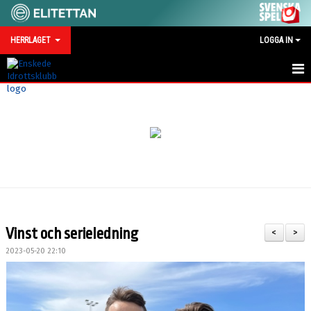
HERRLAGET
LOGGA IN
HEM
NYHETER
KALENDER
TRUPPEN
SERIEMOTSTÅNDARE 2026
Vinst och serieledning
<
>
BILDGALLERI
2023-05-20 22:10
TRÄNINGSMATCHER 2026
KONTAKT