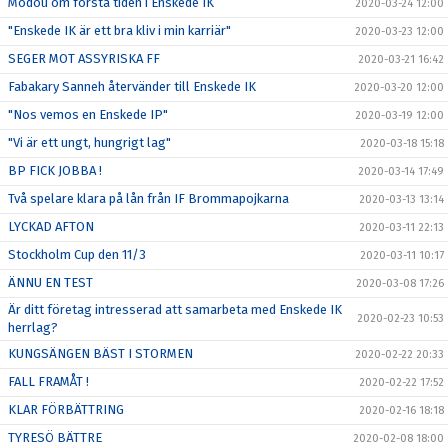
Modou om första tiden i Enskede IK
2020-03-24 12:00
"Enskede IK är ett bra kliv i min karriär"
2020-03-23 12:00
SEGER MOT ASSYRISKA FF
2020-03-21 16:42
Fabakary Sanneh återvänder till Enskede IK
2020-03-20 12:00
"Nos vemos en Enskede IP"
2020-03-19 12:00
"Vi är ett ungt, hungrigt lag"
2020-03-18 15:18
BP FICK JOBBA !
2020-03-14 17:49
Två spelare klara på lån från IF Brommapojkarna
2020-03-13 13:14
LYCKAD AFTON
2020-03-11 22:13
Stockholm Cup den 11/3
2020-03-11 10:17
ÄNNU EN TEST
2020-03-08 17:26
Är ditt företag intresserad att samarbeta med Enskede IK
2020-02-23 10:53
herrlag?
KUNGSÄNGEN BÄST I STORMEN
2020-02-22 20:33
FALL FRAMÅT !
2020-02-22 17:52
KLAR FÖRBÄTTRING
2020-02-16 18:18
TYRESÖ BÄTTRE
2020-02-08 18:00