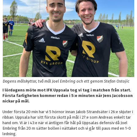
PARTNER
PLACERINGAR I DIV 2/DIV 1
Dagens målskyttar, två mål Joel Embring och ett genom Stefan Ostojic
I lördagens möte mot IFK Uppsala tog vi tag i matchen från start.
Första farligheten kommer redan i 5:e minuten när Jens Jacobsson
nickar på mål.
Under första 20 min har vi 5 hörnor innan Jakob Strandsäter i 26:e skjuter i
ribban. Uppsala har sitt första skott på mål i 27:e som Andreas enkelt tar
hand om. Vi är i 43:e när vi äntligen får hål på Uppsalas defensiv då Joel
Embring från 20 m sätter bollen i nättaket och vi går till paus med en 1-0
ledning.