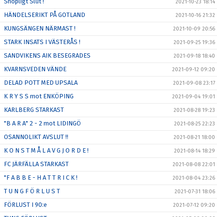
Snöpligt Slut !
2021-10-23 18:14
HÄNDELSERIKT PÅ GOTLAND
2021-10-16 21:32
KUNGSÄNGEN NÄRMAST !
2021-10-09 20:56
STARK INSATS I VÄSTERÅS !
2021-09-25 19:36
SANDVIKENS AIK BESEGRADES
2021-09-18 18:40
KVARNSVEDEN VÄNDE
2021-09-12 09:20
DELAD POTT MED UPSALA
2021-09-08 23:17
K R Y S S mot ENKÖPING
2021-09-04 19:01
KARLBERG STARKAST
2021-08-28 19:23
"B A R A" 2 - 2 mot LIDINGÖ
2021-08-25 22:23
OSANNOLIKT AVSLUT !!
2021-08-21 18:00
K O N S T M Å L A V G J O R D E !
2021-08-14 18:29
FC JÄRFÄLLA STARKAST
2021-08-08 22:01
"F A B B E - H A T T R I C K !
2021-08-04 23:26
T U N G F Ö R L U S T
2021-07-31 18:06
FÖRLUST I 90:e
2021-07-12 09:20