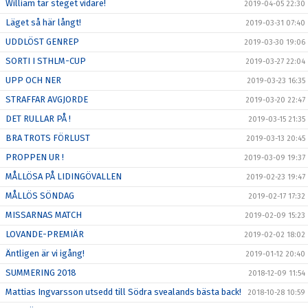
William tar steget vidare!
2019-04-05 22:30
Läget så här långt!
2019-03-31 07:40
UDDLÖST GENREP
2019-03-30 19:06
SORTI I STHLM-CUP
2019-03-27 22:04
UPP OCH NER
2019-03-23 16:35
STRAFFAR AVGJORDE
2019-03-20 22:47
DET RULLAR PÅ !
2019-03-15 21:35
BRA TROTS FÖRLUST
2019-03-13 20:45
PROPPEN UR !
2019-03-09 19:37
MÅLLÖSA PÅ LIDINGÖVALLEN
2019-02-23 19:47
MÅLLÖS SÖNDAG
2019-02-17 17:32
MISSARNAS MATCH
2019-02-09 15:23
LOVANDE-PREMIÄR
2019-02-02 18:02
Äntligen är vi igång!
2019-01-12 20:40
SUMMERING 2018
2018-12-09 11:54
Mattias Ingvarsson utsedd till Södra svealands bästa back!
2018-10-28 10:59