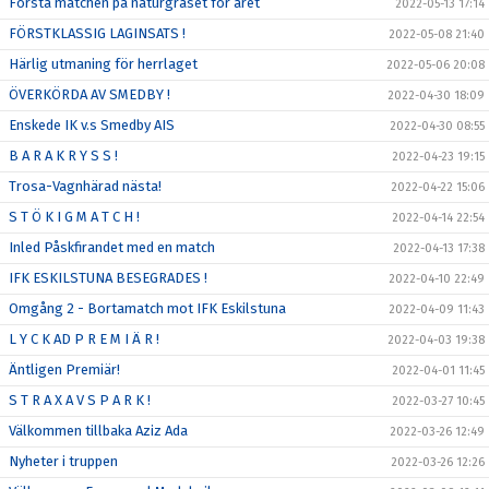
Första matchen på naturgräset för året
2022-05-13 17:14
FÖRSTKLASSIG LAGINSATS !
2022-05-08 21:40
Härlig utmaning för herrlaget
2022-05-06 20:08
ÖVERKÖRDA AV SMEDBY !
2022-04-30 18:09
Enskede IK v.s Smedby AIS
2022-04-30 08:55
B A R A K R Y S S !
2022-04-23 19:15
Trosa-Vagnhärad nästa!
2022-04-22 15:06
S T Ö K I G M A T C H !
2022-04-14 22:54
Inled Påskfirandet med en match
2022-04-13 17:38
IFK ESKILSTUNA BESEGRADES !
2022-04-10 22:49
Omgång 2 - Bortamatch mot IFK Eskilstuna
2022-04-09 11:43
L Y C K AD P R E M I Ä R !
2022-04-03 19:38
Äntligen Premiär!
2022-04-01 11:45
S T R A X A V S P A R K !
2022-03-27 10:45
Välkommen tillbaka Aziz Ada
2022-03-26 12:49
Nyheter i truppen
2022-03-26 12:26