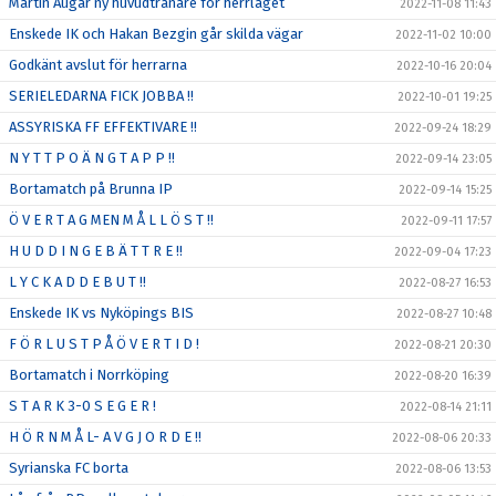
Martin Augar ny huvudtränare för herrlaget
2022-11-08 11:43
Enskede IK och Hakan Bezgin går skilda vägar
2022-11-02 10:00
Godkänt avslut för herrarna
2022-10-16 20:04
SERIELEDARNA FICK JOBBA !!
2022-10-01 19:25
ASSYRISKA FF EFFEKTIVARE !!
2022-09-24 18:29
N Y T T P O Ä N G T A P P !!
2022-09-14 23:05
Bortamatch på Brunna IP
2022-09-14 15:25
Ö V E R T A G MEN M Å L L Ö S T !!
2022-09-11 17:57
H U D D I N G E B Ä T T R E !!
2022-09-04 17:23
L Y C K A D D E B U T !!
2022-08-27 16:53
Enskede IK vs Nyköpings BIS
2022-08-27 10:48
F Ö R L U S T P Å Ö V E R T I D !
2022-08-21 20:30
Bortamatch i Norrköping
2022-08-20 16:39
S T A R K 3-0 S E G E R !
2022-08-14 21:11
H Ö R N M Å L- A V G J O R D E !!
2022-08-06 20:33
Syrianska FC borta
2022-08-06 13:53