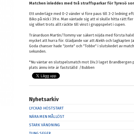
Matchen inleddes med två straffsparkar för Tyresö so
Ett underläge med 0-2 vänder vi före paus till 3-2 ledning eft
Biko på nick i 39:e. Man väntade sig att vi skulle hitta rätt fl
sig vilket trots allt räckte till vinst i gruppspelet i cupen.
Tränarduon Martin/Tommy var säkert nöjda med första halvl
mycket att hurra för. Glädjande var att Alekh och lagkapten J
Goda chanser hade "Jonte" och "Tobbe" i slutskedet av matc
sekunden.
*Nu väntar en slutspelsmatch mot Div.3 laget Brandbergen 
plats ännu inte är fastställd /Bubben
Nyhetsarkiv
LYCKAD HÖSTSTART
NÄRA MEN MÅLLÖST
STARK VÄNDNING
TUNG SEGER