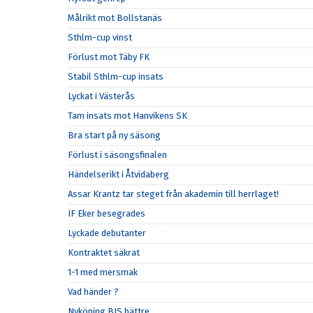
Målrikt mot Bollstanäs
Sthlm-cup vinst
Förlust mot Täby FK
Stabil Sthlm-cup insats
Lyckat i Västerås
Tam insats mot Hanvikens SK
Bra start på ny säsong
Förlust i säsongsfinalen
Händelserikt i Åtvidaberg
Assar Krantz tar steget från akademin till herrlaget!
IF Eker besegrades
Lyckade debutanter
Kontraktet säkrat
1-1 med mersmak
Vad händer ?
Nyköping BIS bättre