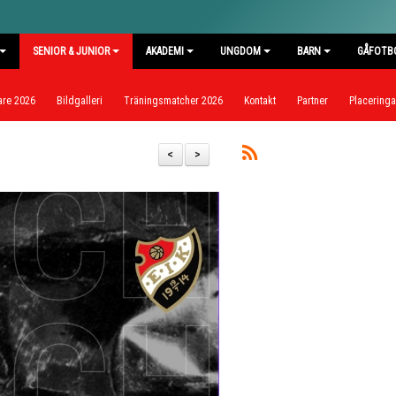
SENIOR & JUNIOR
AKADEMI
UNGDOM
BARN
GÅFOTB
are 2026
Bildgalleri
Träningsmatcher 2026
Kontakt
Partner
Placeringar
<
>