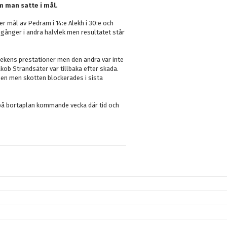
m man satte i mål.
er mål av Pedram i 14:e Alekh i 30:e och
er gånger i andra halvlek men resultatet står
ekens prestationer men den andra var inte
akob Strandsäter var tillbaka efter skada.
hen men skotten blockerades i sista
på bortaplan kommande vecka där tid och