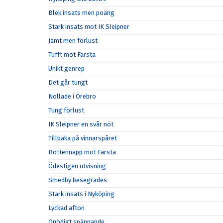
Blek insats men poäng
Stark insats mot IK Sleipner
Jämt men förlust
Tufft mot Farsta
Unikt genrep
Det går tungt
Nollade i Örebro
Tung förlust
IK Sleipner en svår nöt
Tillbaka på vinnarspåret
Bottennapp mot Farsta
Ödestigen utvisning
Smedby besegrades
Stark insats i Nyköping
Lyckad afton
Onödigt spännande