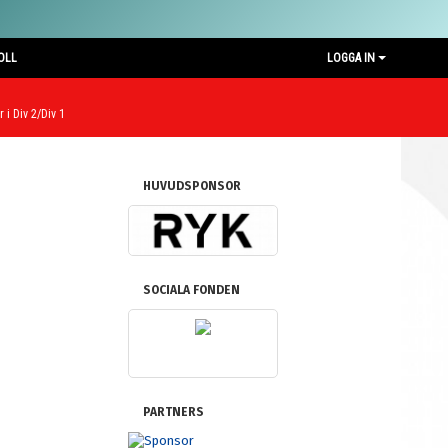
OLL
LOGGA IN
 i Div 2/Div 1
HUVUDSPONSOR
SOCIALA FONDEN
PARTNERS