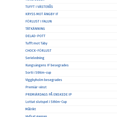
TUFFT I VÄSTERÅS
KRYSS MOT ÄNGBY IF
FÖRLUST I FALUN
TÄTKÄNNING
DELAD-POTT
Tufft mot Täby
CHOCK-FÖRLUST
Serieledning
Kungsängens IF besegrades
Sorti i Sthlm-cup
Viggbyholm besegrades
Premiär-vinst
PREMIÄRDAGS PÅ ENSKEDE IP
Lottat slutspel i Sthlm-Cup
Målrikt
Hyfsat genrep