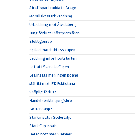
Straffspark räddade Brage
Moraliskt stark vändning
Urladdning mot Åtvidaberg
Tung förlust i höstpremiären
Blekt genrep
Spikad matchtid i SV.Cupen
Laddning inför höststarten
Lottat i Svenska Cupen
Bra insats men ingen poäng
Målrikt mot IFK Eskilstuna
Snöplig förlust
Händelserikt i Ljungsbro
Bottennapp !
Stark insats i Södertälje
Stark Cup insats
Delad pott med Sleipner