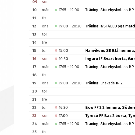
09
sön
10
mån
17:15 - 19:00
Träning, Sturebyskolans BP
11
tis
12
ons
19:00 - 20:30
Träning INSTÄLLD pga match 
13
tor
14
fre
15
lör
15:00
Hanvikens SK Blå hemma,
16
sön
10:30
Ingarö IF Svart borta, Vä
17
mån
17:15 - 19:00
Träning, Sturebyskolans BP
18
tis
19
ons
19:00 - 20:30
Träning, Enskede IP 2
20
tor
21
fre
22
lör
16:30
Boo FF 2 2 hemma, Söder
23
sön
17:00
Tyresö FF Bas 2 borta, Tyr
24
mån
17:15 - 19:00
Träning, Sturebyskolans BP
25
tis