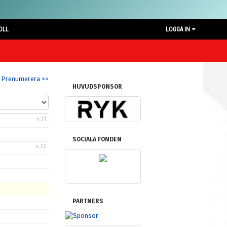
OLL
LOGGA IN
Prenumerera >>
HUVUDSPONSOR
v.31
SOCIALA FONDEN
v.32
PARTNERS