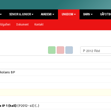
SENIOR & JUNIOR
AKADEMI
UNGDOM
BARN
GÅFOTB
ldgalleri
Dokument
Kontakt
skolans BP
 IP 1 (hall)
(P2012- 4E)
(..)