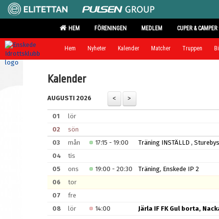
HEM
FÖRENINGEN
MEDLEM
CUPER & CAMPER
Hem
Nyheter
Kalender
Matcher
Truppen
Bi
Kalender
AUGUSTI 2026
01
lör
02
sön
03
mån
17:15 - 19:00
Träning INSTÄLLD , Stureby
04
tis
05
ons
19:00 - 20:30
Träning, Enskede IP 2
06
tor
07
fre
08
lör
14:00
Järla IF FK Gul borta, Nacka