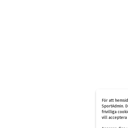
För att hemsi
SportAdmin. De
frivilliga cook
vill acceptera