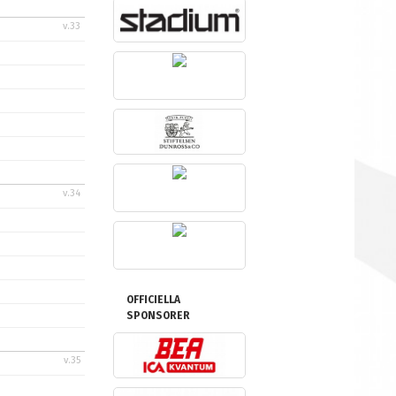
v.33
v.34
OFFICIELLA
SPONSORER
v.35