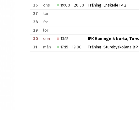
26
ons
19:00 - 20:30
Träning, Enskede IP 2
27
tor
28
fre
29
lör
30
sön
13:15
IFK Haninge 4 borta, Torva
31
mån
17:15 - 19:00
Träning, Sturebyskolans BP