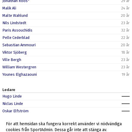
Jonathan Roos*
29 år
Malik Ali
24 år
Malte Wahlund
20 år
Nils Lindstedt
23 år
Paris Assouchidis
32 år
Pelle Cederblad
22 år
Sebastian Ammouri
20 år
Viktor Sjöberg
18 år
Ville Bergh
23 år
William Westergren
23 år
Younes Elghazaouni
19 år
Ledare
Hugo Linde
Niclas Linde
Oskar Elfström
Peter Butros
För att hemsidan ska fungera korrekt använder vi nödvändiga
Pontus Gustafsson
cookies från SportAdmin. Dessa går inte att stänga av.