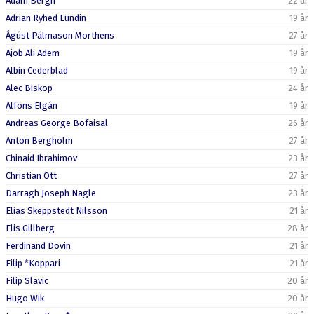
Adam Bergh
22 år
Adrian Ryhed Lundin
19 år
Ágúst Pálmason Morthens
27 år
Ajob Ali Adem
19 år
Albin Cederblad
19 år
Alec Biskop
24 år
Alfons Elgán
19 år
Andreas George Bofaisal
26 år
Anton Bergholm
27 år
Chinaid Ibrahimov
23 år
Christian Ott
27 år
Darragh Joseph Nagle
23 år
Elias Skeppstedt Nilsson
21 år
Elis Gillberg
28 år
Ferdinand Dovin
21 år
Filip *Koppari
21 år
Filip Slavic
20 år
Hugo Wik
20 år