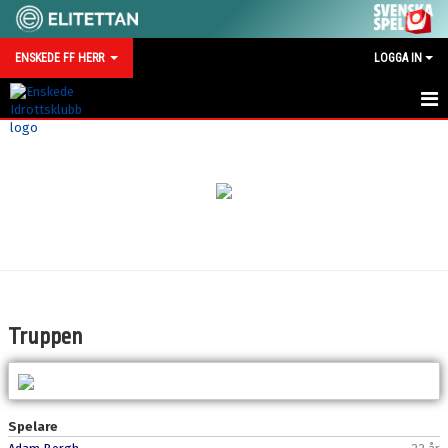
ENSKEDE FF HERR
LOGGA IN
HEM
NYHETER
KALENDER
MATCHER
TRUPPEN
Truppen
BILDGALLERI
KONTAKT
Spelare