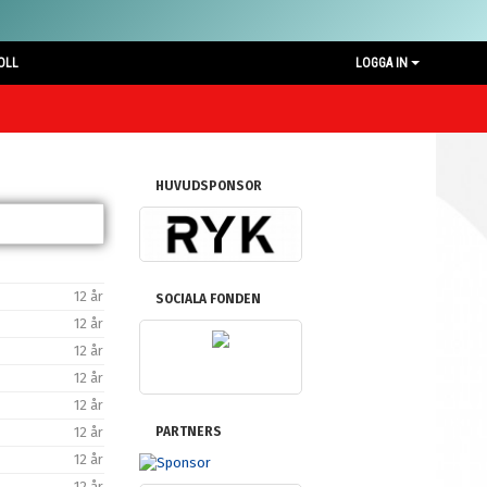
OLL
LOGGA IN
HUVUDSPONSOR
12 år
SOCIALA FONDEN
12 år
12 år
12 år
12 år
PARTNERS
12 år
12 år
12 år