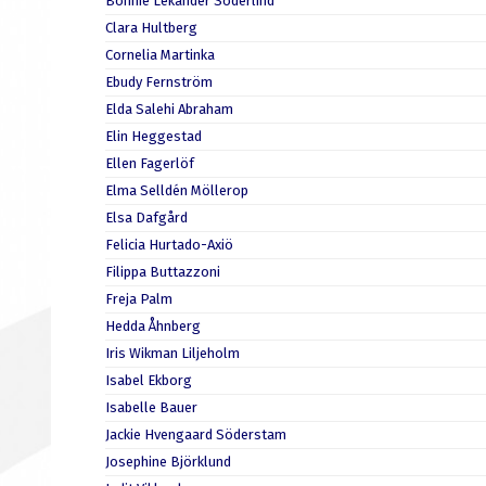
Bonnie Lekander Söderlind
Clara Hultberg
Cornelia Martinka
Ebudy Fernström
Elda Salehi Abraham
Elin Heggestad
Ellen Fagerlöf
Elma Selldén Möllerop
Elsa Dafgård
Felicia Hurtado-Axiö
Filippa Buttazzoni
Freja Palm
Hedda Åhnberg
Iris Wikman Liljeholm
Isabel Ekborg
Isabelle Bauer
Jackie Hvengaard Söderstam
Josephine Björklund