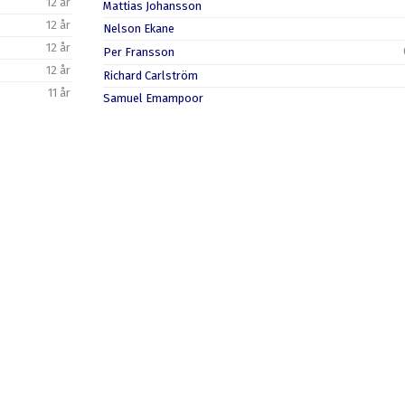
12 år
Mattias Johansson
12 år
Nelson Ekane
12 år
Per Fransson
12 år
Richard Carlström
11 år
Samuel Emampoor