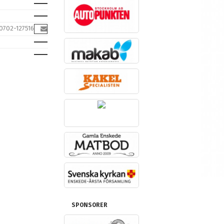
0702-127516
SPONSORER