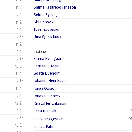
11 år
Salma Restrepo Jansson
11 år
Selma Ryding
12 år
Siri Hensvik
11 år
Tove Jacobsson
12 år
Uma Sjons Kusa
12 år
11 år
12 år
Ledare
Emma Hvengaard
12 år
Fernando Aranda
12 år
Gösta Liljeholm
11 år
Johanna Henriksson
12 år
Jonas Olsson
11 år
12 år
Jonas Rehnberg
12 år
Kristoffer Eriksson
12 år
Lena Hensvik
12 år
0
Linda Heggestad
12 år
Linnea Palm