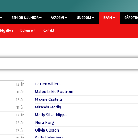
SENIOR & JUNIOR
AKADEMI
UNGDOM
BARN
GÅFOTB
ldgalleri
Dokument
Kontakt
Lotten Willers
12 år
Malou Lukic Boström
11 år
Maxine Castelli
12 år
Miranda Modig
11 år
Molly Silverklippa
12 år
Nora Borg
12 år
Olivia Olsson
12 år
Sally Hökerberg