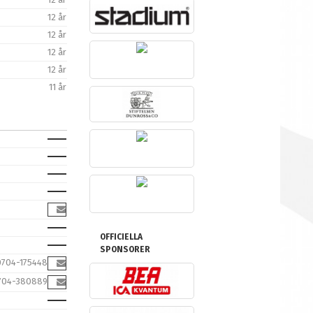
12 år
12 år
12 år
12 år
11 år
OFFICIELLA
SPONSORER
0704-175448
704-380889