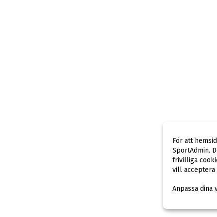
För att hemsi
SportAdmin. De
frivilliga cook
vill acceptera
Anpassa dina 