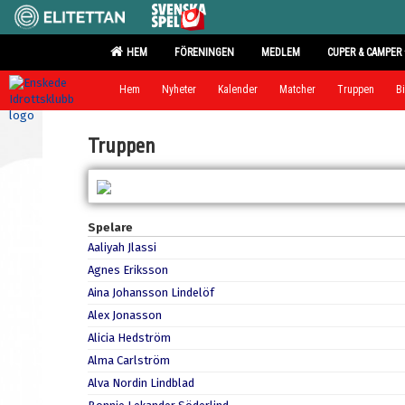
HEM
FÖRENINGEN
MEDLEM
CUPER & CAMPER
Hem
Nyheter
Kalender
Matcher
Truppen
Bi
Truppen
Spelare
Aaliyah Jlassi
Agnes Eriksson
Aina Johansson Lindelöf
Alex Jonasson
Alicia Hedström
Alma Carlström
Alva Nordin Lindblad