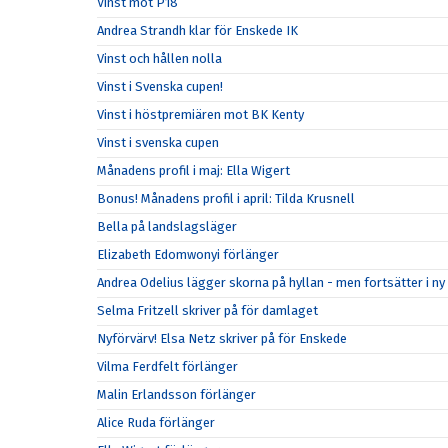
Vinst mot P18
Andrea Strandh klar för Enskede IK
Vinst och hållen nolla
Vinst i Svenska cupen!
Vinst i höstpremiären mot BK Kenty
Vinst i svenska cupen
Månadens profil i maj: Ella Wigert
Bonus! Månadens profil i april: Tilda Krusnell
Bella på landslagsläger
Elizabeth Edomwonyi förlänger
Andrea Odelius lägger skorna på hyllan - men fortsätter i ny 
Selma Fritzell skriver på för damlaget
Nyförvärv! Elsa Netz skriver på för Enskede
Vilma Ferdfelt förlänger
Malin Erlandsson förlänger
Alice Ruda förlänger