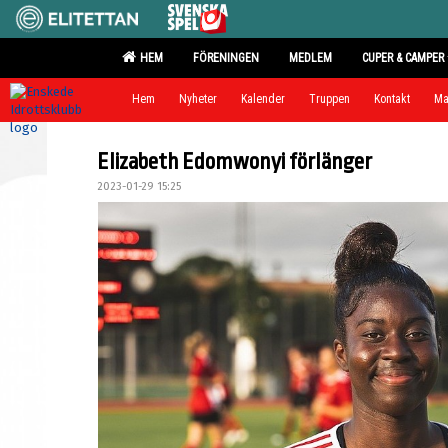
HEM
FÖRENINGEN
MEDLEM
CUPER & CAMPER
Hem
Nyheter
Kalender
Truppen
Kontakt
Ma
Elizabeth Edomwonyi förlänger
2023-01-29 15:25