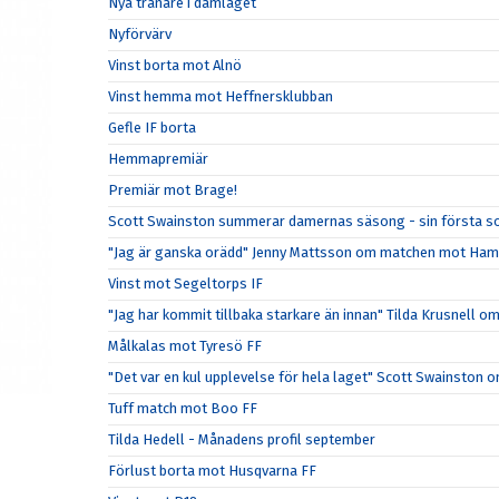
Nya tränare i damlaget
Nyförvärv
Vinst borta mot Alnö
Vinst hemma mot Heffnersklubban
Gefle IF borta
Hemmapremiär
Premiär mot Brage!
Scott Swainston summerar damernas säsong - sin första so
"Jag är ganska orädd" Jenny Mattsson om matchen mot Ham
Vinst mot Segeltorps IF
"Jag har kommit tillbaka starkare än innan" Tilda Krusnel
Målkalas mot Tyresö FF
"Det var en kul upplevelse för hela laget" Scott Swainsto
Tuff match mot Boo FF
Tilda Hedell - Månadens profil september
Förlust borta mot Husqvarna FF