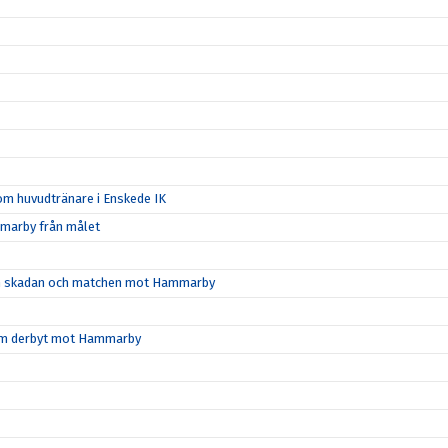
m huvudtränare i Enskede IK
marby från målet
l om skadan och matchen mot Hammarby
n om derbyt mot Hammarby