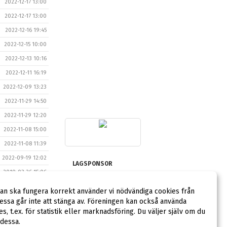
2022-12-17 13:00
2022-12-17 13:00
2022-12-16 19:45
2022-12-15 10:00
2022-12-13 10:16
2022-12-11 16:19
2022-12-09 13:23
2022-11-29 14:50
2022-11-29 12:20
2022-11-08 15:00
2022-11-08 11:39
2022-09-19 12:02
LAGSPONSOR
2019-03-26 15:06
2018-11-14 14:13
dan ska fungera korrekt använder vi nödvändiga cookies från
2018-09-17 14:21
ssa går inte att stänga av. Föreningen kan också använda
ies, t.ex. för statistik eller marknadsföring. Du väljer själv om du
 dessa.