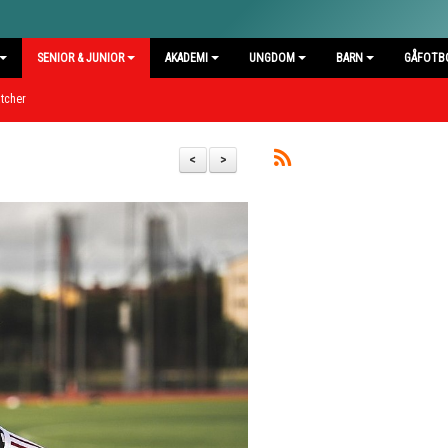
SENIOR & JUNIOR
AKADEMI
UNGDOM
BARN
GÅFOTB
tcher
<
>