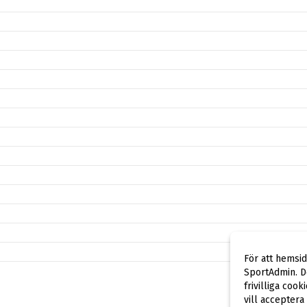
För att hemsi
SportAdmin. De
frivilliga cook
vill acceptera