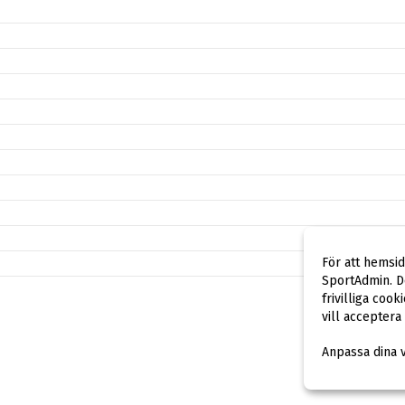
För att hemsi
SportAdmin. De
frivilliga cook
vill acceptera
Anpassa dina 