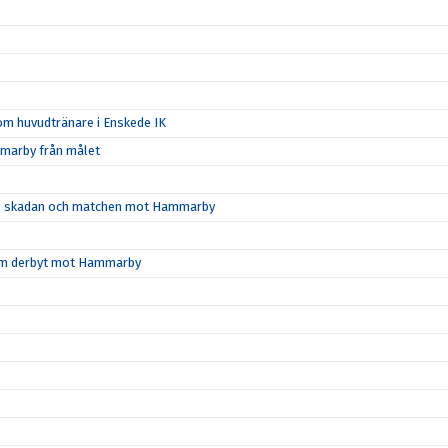
m huvudtränare i Enskede IK
marby från målet
l om skadan och matchen mot Hammarby
n om derbyt mot Hammarby