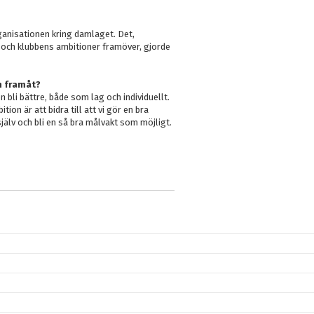
rganisationen kring damlaget. Det,
 och klubbens ambitioner framöver, gjorde
n framåt?
n bli bättre, både som lag och individuellt.
on är att bidra till att vi gör en bra
själv och bli en så bra målvakt som möjligt.