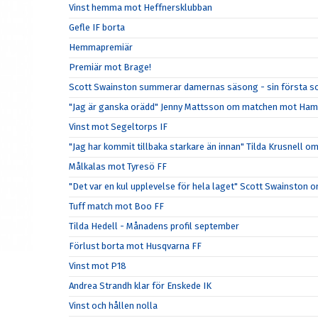
Vinst hemma mot Heffnersklubban
Gefle IF borta
Hemmapremiär
Premiär mot Brage!
Scott Swainston summerar damernas säsong - sin första so
"Jag är ganska orädd" Jenny Mattsson om matchen mot Ham
Vinst mot Segeltorps IF
"Jag har kommit tillbaka starkare än innan" Tilda Krusnel
Målkalas mot Tyresö FF
"Det var en kul upplevelse för hela laget" Scott Swainsto
Tuff match mot Boo FF
Tilda Hedell - Månadens profil september
Förlust borta mot Husqvarna FF
Vinst mot P18
Andrea Strandh klar för Enskede IK
Vinst och hållen nolla