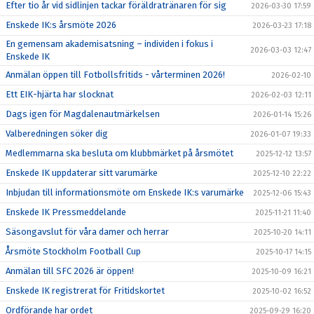
Efter tio år vid sidlinjen tackar föräldratränaren för sig
2026-03-30 17:59
Enskede IK:s årsmöte 2026
2026-03-23 17:18
En gemensam akademisatsning – individen i fokus i
2026-03-03 12:47
Enskede IK
Anmälan öppen till Fotbollsfritids - vårterminen 2026!
2026-02-10
Ett EIK-hjärta har slocknat
2026-02-03 12:11
Dags igen för Magdalenautmärkelsen
2026-01-14 15:26
Valberedningen söker dig
2026-01-07 19:33
Medlemmarna ska besluta om klubbmärket på årsmötet
2025-12-12 13:57
Enskede IK uppdaterar sitt varumärke
2025-12-10 22:22
Inbjudan till informationsmöte om Enskede IK:s varumärke
2025-12-06 15:43
Enskede IK Pressmeddelande
2025-11-21 11:40
Säsongavslut för våra damer och herrar
2025-10-20 14:11
Årsmöte Stockholm Football Cup
2025-10-17 14:15
Anmälan till SFC 2026 är öppen!
2025-10-09 16:21
Enskede IK registrerat för Fritidskortet
2025-10-02 16:52
Ordförande har ordet
2025-09-29 16:20