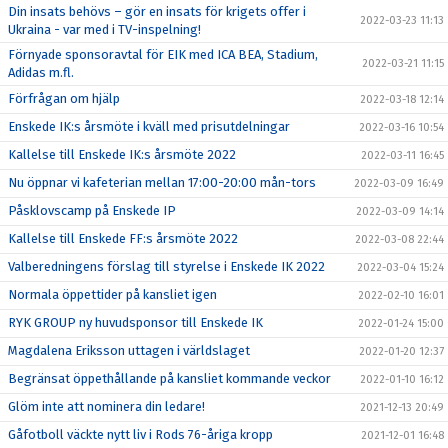
Din insats behövs – gör en insats för krigets offer i
2022-03-23 11:13
Ukraina - var med i TV-inspelning!
Förnyade sponsoravtal för EIK med ICA BEA, Stadium,
2022-03-21 11:15
Adidas m.fl.
Förfrågan om hjälp
2022-03-18 12:14
Enskede IK:s årsmöte i kväll med prisutdelningar
2022-03-16 10:54
Kallelse till Enskede IK:s årsmöte 2022
2022-03-11 16:45
Nu öppnar vi kafeterian mellan 17:00-20:00 mån-tors
2022-03-09 16:49
Påsklovscamp på Enskede IP
2022-03-09 14:14
Kallelse till Enskede FF:s årsmöte 2022
2022-03-08 22:44
Valberedningens förslag till styrelse i Enskede IK 2022
2022-03-04 15:24
Normala öppettider på kansliet igen
2022-02-10 16:01
RYK GROUP ny huvudsponsor till Enskede IK
2022-01-24 15:00
Magdalena Eriksson uttagen i världslaget
2022-01-20 12:37
Begränsat öppethållande på kansliet kommande veckor
2022-01-10 16:12
Glöm inte att nominera din ledare!
2021-12-13 20:49
Gåfotboll väckte nytt liv i Rods 76-åriga kropp
2021-12-01 16:48