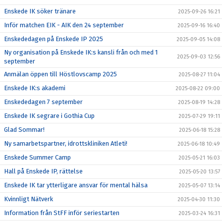
Enskede IK söker tränare
2025-09-26 16:21
Inför matchen EIK - AIK den 24 september
2025-09-16 16:40
Enskededagen på Enskede IP 2025
2025-09-05 14:08
Ny organisation på Enskede IK:s kansli från och med 1
2025-09-03 12:56
september
Anmälan öppen till Höstlovscamp 2025
2025-08-27 11:04
Enskede IK:s akademi
2025-08-22 09:00
Enskededagen 7 september
2025-08-19 14:28
Enskede IK segrare i Gothia Cup
2025-07-29 19:11
Glad Sommar!
2025-06-18 15:28
Ny samarbetspartner, idrottskliniken Atleti!
2025-06-18 10:49
Enskede Summer Camp
2025-05-21 16:03
Hall på Enskede IP, rättelse
2025-05-20 13:57
Enskede IK tar ytterligare ansvar för mental hälsa
2025-05-07 13:14
Kvinnligt Nätverk
2025-04-30 11:30
Information från StFF inför seriestarten
2025-03-24 16:31