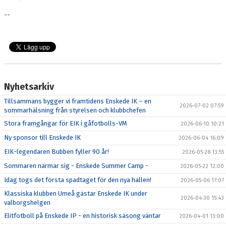
--
Nyhetsarkiv
Tillsammans bygger vi framtidens Enskede IK – en
2026-07-02 07:59
sommarhälsning från styrelsen och klubbchefen
Stora framgångar för EIK i gåfotbolls-VM
2026-06-10 10:21
Ny sponsor till Enskede IK
2026-06-04 16:09
EIK-legendaren Bubben fyller 90 år!
2026-05-28 13:55
Sommaren närmar sig - Enskede Summer Camp -
2026-05-22 12:00
Idag togs det första spadtaget för den nya hallen!
2026-05-06 17:07
Klassiska klubben Umeå gästar Enskede IK under
2026-04-30 15:43
valborgshelgen
Elitfotboll på Enskede IP - en historisk säsong väntar
2026-04-01 13:00