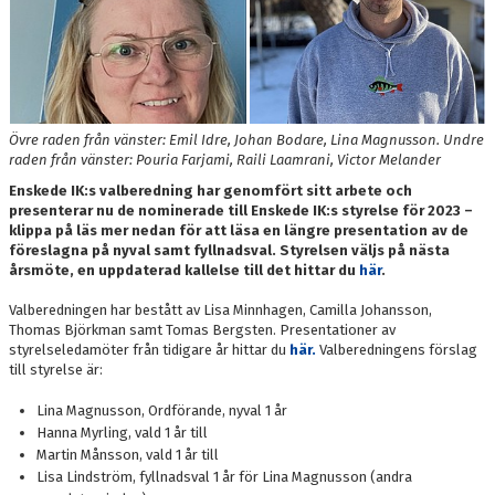
Övre raden från vänster: Emil Idre, Johan Bodare, Lina Magnusson. Undre
raden från vänster: Pouria Farjami, Raili Laamrani, Victor Melander
Enskede IK:s valberedning har genomfört sitt arbete och
presenterar nu de nominerade till Enskede IK:s styrelse för 2023 –
klippa på läs mer nedan för att läsa en längre presentation av de
föreslagna på nyval samt fyllnadsval. Styrelsen väljs på nästa
årsmöte, en uppdaterad kallelse till det hittar du
här
.
Valberedningen har bestått av Lisa Minnhagen, Camilla Johansson,
Thomas Björkman samt Tomas Bergsten. Presentationer av
styrelseledamöter från tidigare år hittar du
här.
Valberedningens förslag
till styrelse är:
Lina Magnusson, Ordförande, nyval 1 år
Hanna Myrling, vald 1 år till
Martin Månsson, vald 1 år till
Lisa Lindström, fyllnadsval 1 år för Lina Magnusson (andra