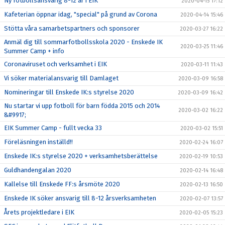
Ny fotbollsansvarig 8-12 år i EIK
2020-04-15 17:12
Kafeterian öppnar idag, "special" på grund av Corona
2020-04-14 15:46
Stötta våra samarbetspartners och sponsorer
2020-03-27 16:22
Anmäl dig till sommarfotbollsskola 2020 - Enskede IK
2020-03-25 11:46
Summer Camp + info
Coronaviruset och verksamhet i EIK
2020-03-11 11:43
Vi söker materialansvarig till Damlaget
2020-03-09 16:58
Nomineringar till Enskede IK:s styrelse 2020
2020-03-09 16:42
Nu startar vi upp fotboll för barn födda 2015 och 2014
2020-03-02 16:22
&#9917;
EIK Summer Camp - fullt vecka 33
2020-03-02 15:51
Föreläsningen inställd!!
2020-02-24 16:07
Enskede IK:s styrelse 2020 + verksamhetsberättelse
2020-02-19 10:53
Guldhandengalan 2020
2020-02-14 16:48
Kallelse till Enskede FF:s årsmöte 2020
2020-02-13 16:50
Enskede IK söker ansvarig till 8-12 årsverksamheten
2020-02-07 13:57
Årets projektledare i EIK
2020-02-05 15:23