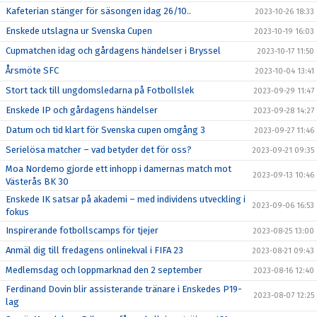
Kafeterian stänger för säsongen idag 26/10..
2023-10-26 18:33
Enskede utslagna ur Svenska Cupen
2023-10-19 16:03
Cupmatchen idag och gårdagens händelser i Bryssel
2023-10-17 11:50
Årsmöte SFC
2023-10-04 13:41
Stort tack till ungdomsledarna på Fotbollslek
2023-09-29 11:47
Enskede IP och gårdagens händelser
2023-09-28 14:27
Datum och tid klart för Svenska cupen omgång 3
2023-09-27 11:46
Serielösa matcher – vad betyder det för oss?
2023-09-21 09:35
Moa Nordemo gjorde ett inhopp i damernas match mot
2023-09-13 10:46
Västerås BK 30
Enskede IK satsar på akademi – med individens utveckling i
2023-09-06 16:53
fokus
Inspirerande fotbollscamps för tjejer
2023-08-25 13:00
Anmäl dig till fredagens onlinekval i FIFA 23
2023-08-21 09:43
Medlemsdag och loppmarknad den 2 september
2023-08-16 12:40
Ferdinand Dovin blir assisterande tränare i Enskedes P19-
2023-08-07 12:25
lag