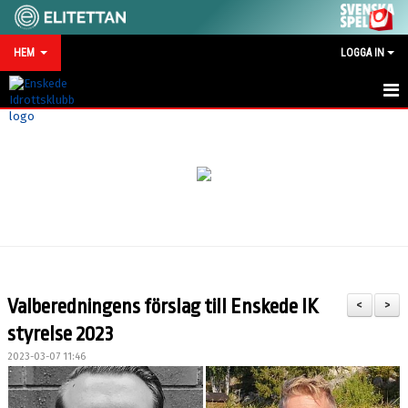
HEM
LOGGA IN
HEM
NYHETER
MATCHKALENDER
VID SKADA/OLYCKA
KONTAKT
Valberedningens förslag till Enskede IK
<
>
SPONSRING
styrelse 2023
2023-03-07 11:46