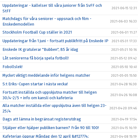
Uppdateringar - kallelser till våra juniorer från SvFF och
2021-06-15 12:31
StFF
Matchdags för våra seniorer - uppsnack och film -
2021-06-03 16:33
Enskedemodellen
Stockholm Football Cup ställer in 2021
2021-06-01 11:27
Uppdateringar från 1 juni - fortsatt publikfritt på Enskede IP
2021-05-31 17:33
Enskede IK gratulerar "Bubben", 85 år idag
2021-05-21 10:16
Låt seniorerna få börja spela fotboll!
2021-05-12 09:42
Fobollslek!
2021-05-10 10:41
Mycket viktigt meddelande inför helgens matcher
2021-05-05 15:50
S:t Eriks-Cupen startar i nästa vecka!
2021-04-28 16:30
Fortsatt inställda och uppskjutna matcher till helgen
2021-04-26 16:08
30/4-2/5 + info om kansli och kafeteria
Alla matcher inställda eller uppskjutna även till helgen 23-
2021-04-20 09:46
25/4
Dags att lämna in begränsat registerutdrag
2021-04-19 17:54
Stjälper eller hjälper publiken barnen? Från 90 till 100!
2021-04-15 16:19
Kafeterian öppnar Måndag den 12 april &#127774;
2021-04-08 15:19