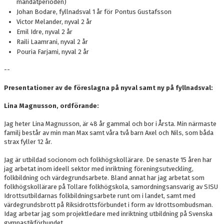
mandatperioden)
Johan Bodare, fyllnadsval 1 år för Pontus Gustafsson
Victor Melander, nyval 2 år
Emil Idre, nyval 2 år
Raili Laamrani, nyval 2 år
Pouria Farjami, nyval 2 år
--
Presentationer av de föreslagna på nyval samt ny på fyllnadsval:
Lina Magnusson, ordförande:
Jag heter Lina Magnusson, är 48 år gammal och bor i Årsta. Min närmaste
familj består av min man Max samt våra två barn Axel och Nils, som båda
strax fyller 12 år.
Jag är utbildad socionom och folkhögskollärare. De senaste 15 åren har
jag arbetat inom ideell sektor med inriktning föreningsutveckling,
folkbildning och värdegrundsarbete. Bland annat har jag arbetat som
folkhögskollärare på Tollare folkhögskola, samordningsansvarig av SISU
Idrottsutbildarnas folkbildningsarbete runt om i landet, samt med
värdegrundsbrott på Riksidrottsförbundet i form av Idrottsombudsman.
Idag arbetar jag som projektledare med inriktning utbildning på Svenska
gymnastikförbundet.