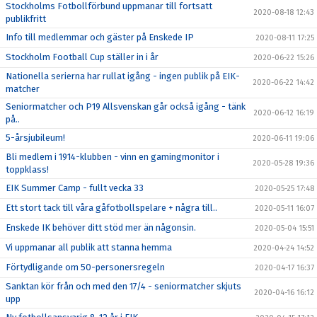
Stockholms Fotbollförbund uppmanar till fortsatt
2020-08-18 12:43
publikfritt
Info till medlemmar och gäster på Enskede IP
2020-08-11 17:25
Stockholm Football Cup ställer in i år
2020-06-22 15:26
Nationella serierna har rullat igång - ingen publik på EIK-
2020-06-22 14:42
matcher
Seniormatcher och P19 Allsvenskan går också igång - tänk
2020-06-12 16:19
på..
5-årsjubileum!
2020-06-11 19:06
Bli medlem i 1914-klubben - vinn en gamingmonitor i
2020-05-28 19:36
toppklass!
EIK Summer Camp - fullt vecka 33
2020-05-25 17:48
Ett stort tack till våra gåfotbollspelare + några till..
2020-05-11 16:07
Enskede IK behöver ditt stöd mer än någonsin.
2020-05-04 15:51
Vi uppmanar all publik att stanna hemma
2020-04-24 14:52
Förtydligande om 50-personersregeln
2020-04-17 16:37
Sanktan kör från och med den 17/4 - seniormatcher skjuts
2020-04-16 16:12
upp