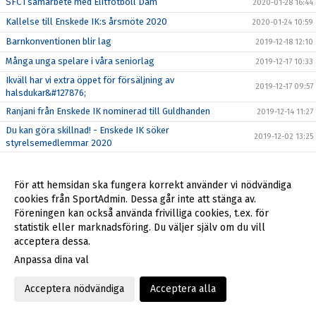
SFC i samarbete med Elitfotboll Dam
2020-01-28 16:44
Kallelse till Enskede IK:s årsmöte 2020
2020-01-24 10:59
Barnkonventionen blir lag
2019-12-18 12:10
Många unga spelare i våra seniorlag
2019-12-17 10:33
Ikväll har vi extra öppet för försäljning av
2019-12-17 09:57
halsdukar&#127876;
Ranjani från Enskede IK nominerad till Guldhanden
2019-12-14 11:27
Du kan göra skillnad! - Enskede IK söker
2019-12-02 13:25
styrelsemedlemmar 2020
Enskedemodellen och artikelserie i Aftonbladet
2019-11-27 16:16
Jerry Söderström har lämnat oss
2019-11-27 12:46
För att hemsidan ska fungera korrekt använder vi nödvändiga
cookies från SportAdmin. Dessa går inte att stänga av.
Stockholm Football Cup 2020 - anmälan är öppen
2019-11-14 09:45
Föreningen kan också använda frivilliga cookies, t.ex. för
Moa från Enskede IK får pris på Fotbollsgalan
2019-11-11 17:31
statistik eller marknadsföring. Du väljer själv om du vill
Hatten av för AIK
acceptera dessa.
2019-11-11 15:18
Anpassa dina val
Enskede-AIK 9 november kl 14.00 Friends Arena
2019-11-08 16:47
Nu kommer Kenny Pavey hem för att avsluta karriären
2019-11-05 19:33
Acceptera nödvändiga
Acceptera alla
EIK-AIK 9 nov på Friends Arena - 1 dag kvar
2019-11-04 13:43