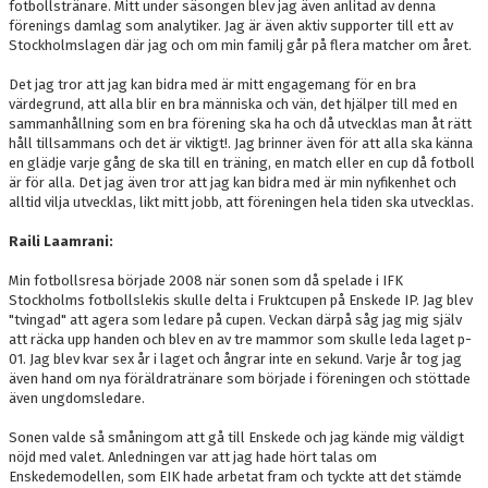
fotbollstränare. Mitt under säsongen blev jag även anlitad av denna
förenings damlag som analytiker. Jag är även aktiv supporter till ett av
Stockholmslagen där jag och om min familj går på flera matcher om året.
Det jag tror att jag kan bidra med är mitt engagemang för en bra
värdegrund, att alla blir en bra människa och vän, det hjälper till med en
sammanhållning som en bra förening ska ha och då utvecklas man åt rätt
håll tillsammans och det är viktigt!. Jag brinner även för att alla ska känna
en glädje varje gång de ska till en träning, en match eller en cup då fotboll
är för alla. Det jag även tror att jag kan bidra med är min nyfikenhet och
alltid vilja utvecklas, likt mitt jobb, att föreningen hela tiden ska utvecklas.
Raili Laamrani:
Min fotbollsresa började 2008 när sonen som då spelade i IFK
Stockholms fotbollslekis skulle delta i Fruktcupen på Enskede IP. Jag blev
"tvingad" att agera som ledare på cupen. Veckan därpå såg jag mig själv
att räcka upp handen och blev en av tre mammor som skulle leda laget p-
01. Jag blev kvar sex år i laget och ångrar inte en sekund. Varje år tog jag
även hand om nya föräldratränare som började i föreningen och stöttade
även ungdomsledare.
Sonen valde så småningom att gå till Enskede och jag kände mig väldigt
nöjd med valet. Anledningen var att jag hade hört talas om
Enskedemodellen, som EIK hade arbetat fram och tyckte att det stämde