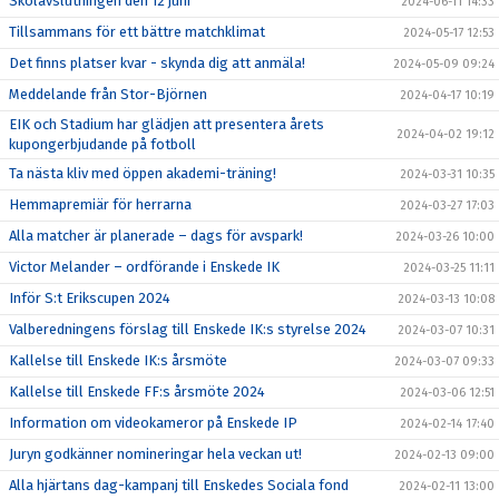
Skolavslutningen den 12 juni
2024-06-11 14:33
Tillsammans för ett bättre matchklimat
2024-05-17 12:53
Det finns platser kvar - skynda dig att anmäla!
2024-05-09 09:24
Meddelande från Stor-Björnen
2024-04-17 10:19
EIK och Stadium har glädjen att presentera årets
2024-04-02 19:12
kupongerbjudande på fotboll
Ta nästa kliv med öppen akademi-träning!
2024-03-31 10:35
Hemmapremiär för herrarna
2024-03-27 17:03
Alla matcher är planerade – dags för avspark!
2024-03-26 10:00
Victor Melander – ordförande i Enskede IK
2024-03-25 11:11
Inför S:t Erikscupen 2024
2024-03-13 10:08
Valberedningens förslag till Enskede IK:s styrelse 2024
2024-03-07 10:31
Kallelse till Enskede IK:s årsmöte
2024-03-07 09:33
Kallelse till Enskede FF:s årsmöte 2024
2024-03-06 12:51
Information om videokameror på Enskede IP
2024-02-14 17:40
Juryn godkänner nomineringar hela veckan ut!
2024-02-13 09:00
Alla hjärtans dag-kampanj till Enskedes Sociala fond
2024-02-11 13:00