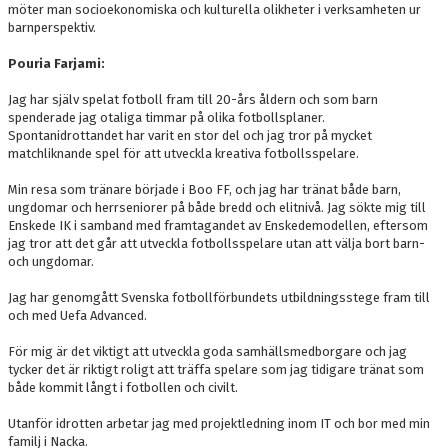
möter man socioekonomiska och kulturella olikheter i verksamheten ur
barnperspektiv.
Pouria Farjami:
Jag har själv spelat fotboll fram till 20-års åldern och som barn
spenderade jag otaliga timmar på olika fotbollsplaner.
Spontanidrottandet har varit en stor del och jag tror på mycket
matchliknande spel för att utveckla kreativa fotbollsspelare.
Min resa som tränare började i Boo FF, och jag har tränat både barn,
ungdomar och herrseniorer på både bredd och elitnivå. Jag sökte mig till
Enskede IK i samband med framtagandet av Enskedemodellen, eftersom
jag tror att det går att utveckla fotbollsspelare utan att välja bort barn-
och ungdomar.
Jag har genomgått Svenska fotbollförbundets utbildningsstege fram till
och med Uefa Advanced.
För mig är det viktigt att utveckla goda samhällsmedborgare och jag
tycker det är riktigt roligt att träffa spelare som jag tidigare tränat som
både kommit långt i fotbollen och civilt.
Utanför idrotten arbetar jag med projektledning inom IT och bor med min
familj i Nacka.