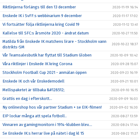
Riktlinjerna förlängs till den 13 december
2020-11-19 16:14
Enskede IK i SvFF:s webbinarium 9 december
2020-11-17 17:02
Vi fortsätter följa riktlinjerna kring Covid 19
2020-11-12 13:41
Kallelse till SFC:s årsmöte 2020 - ändrat datum
2020-10-27 11:50
Matilda från Enskede IK matchens lirare - Stockholm vann
2020-10-22 18:37
distrikts-SM
Vår Teamsalesbutik har flyttat till Stadium Globen
2020-10-09 10:42
Våra riktlinjer i Enskede IK kring Corona
2020-09-28 15:07
Stockholm Football Cup 2021 - anmälan öppen
2020-09-23 16:19
Enskede IK och vår Enskedemodell
2020-09-21 10:01
Mellispaketet är tillbaka &#128512;
2020-09-10 16:15
Grattis en dag i efterskott...
2020-09-09 16:03
Ny onlineshop hos vår partner Stadium + se EIK-filmen!
2020-09-02 16:30
EIP lockar många att spela fotboll..
2020-08-27 13:59
Vinnaren av gamingmonitorn i 1914-klubben blev....
2020-08-24 17:44
Se Enskede IK:s herrar live på nätet i dag kl 15
2020-08-22 11:27