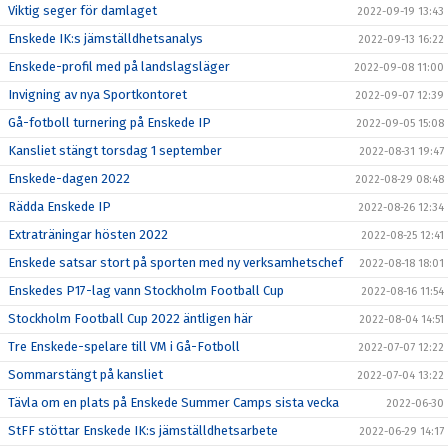
Viktig seger för damlaget
2022-09-19 13:43
Enskede IK:s jämställdhetsanalys
2022-09-13 16:22
Enskede-profil med på landslagsläger
2022-09-08 11:00
Invigning av nya Sportkontoret
2022-09-07 12:39
Gå-fotboll turnering på Enskede IP
2022-09-05 15:08
Kansliet stängt torsdag 1 september
2022-08-31 19:47
Enskede-dagen 2022
2022-08-29 08:48
Rädda Enskede IP
2022-08-26 12:34
Extraträningar hösten 2022
2022-08-25 12:41
Enskede satsar stort på sporten med ny verksamhetschef
2022-08-18 18:01
Enskedes P17-lag vann Stockholm Football Cup
2022-08-16 11:54
Stockholm Football Cup 2022 äntligen här
2022-08-04 14:51
Tre Enskede-spelare till VM i Gå-Fotboll
2022-07-07 12:22
Sommarstängt på kansliet
2022-07-04 13:22
Tävla om en plats på Enskede Summer Camps sista vecka
2022-06-30
StFF stöttar Enskede IK:s jämställdhetsarbete
2022-06-29 14:17