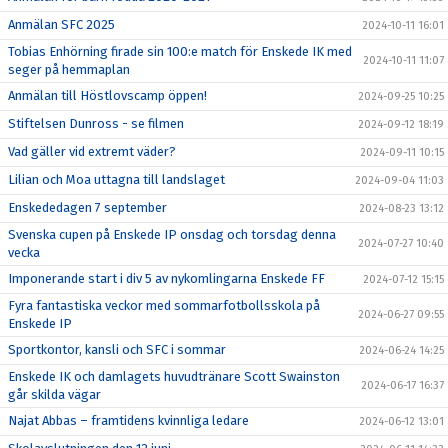
Anmälan SFC 2025
2024-10-11 16:01
Tobias Enhörning firade sin 100:e match för Enskede IK med
2024-10-11 11:07
seger på hemmaplan
Anmälan till Höstlovscamp öppen!
2024-09-25 10:25
Stiftelsen Dunross - se filmen
2024-09-12 18:19
Vad gäller vid extremt väder?
2024-09-11 10:15
Lilian och Moa uttagna till landslaget
2024-09-04 11:03
Enskededagen 7 september
2024-08-23 13:12
Svenska cupen på Enskede IP onsdag och torsdag denna
2024-07-27 10:40
vecka
Imponerande start i div 5 av nykomlingarna Enskede FF
2024-07-12 15:15
Fyra fantastiska veckor med sommarfotbollsskola på
2024-06-27 09:55
Enskede IP
Sportkontor, kansli och SFC i sommar
2024-06-24 14:25
Enskede IK och damlagets huvudtränare Scott Swainston
2024-06-17 16:37
går skilda vägar
Najat Abbas – framtidens kvinnliga ledare
2024-06-12 13:01