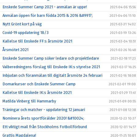
Enskede Summer Camp 2021 - anmälan är uppe!
2021-04-06 15:56
Anmälan öppen för barn födda 2015 & 2016 &#9917;
2021-04-06 11:10
Nytt Grönt kort på väg
2021-03-31 14:02
Covid-19 uppdatering 18/3
2021-03-19 13:26
Kallelse till Enskede FF:s årsmöte 2021
2021-03-04 10:51
Årsmötet 2021
2021-02-26 16:48
Enskede Summer Camp söker ledare och projektledare
2021-02-18 17:23
Valberedningens förslag till Enskede IK:s styrelse 2021
2021-02-17 16:25
Inbjudan och föranmälan till digitalt årsmöte 24 februari
2021-02-16 18:08
Domarkurser och Enskede Summer Camp
2021-02-01 19:00
Kallelse till Enskede IK:s årsmöte 2021
2021-01-29 11:41
Matilda Vinberg till Hammarby
2021-01-09 00:55
Träningar och matcher - uppdatering 12 januari
2021-01-08 12:38
Nominera årets sportförälder 2020! &#10024;
2020-12-23 10:37
Ett viktigt mail från Stockholms Fotbollförbund
2020-12-01 14:17
Grattis Magdalena!
2020-11-25 10:01