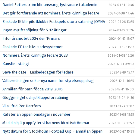
Daniel Zetterström blir ansvarig fystränare i akademin
2024-01-31 14:46
Det går fortfarande att nominera årets kvinnliga ledare
2024-01-30 14:46
Enskede IK blir pilotklubb i Folkspels stora satsning JOYNA
2024-01-26 13:55
Ingen avgiftshöjning för 5-12 åringar
2024-01-19 15:26
Inför årsmötet 2024 den 14 mars
2024-01-17 15:07
Enskede FF tar kliv i seriesystemet
2024-01-15 11:29
Nominera årets kvinnliga ledare 2023
2024-01-08 16:26
Kansliet stängt
2023-12-21 09:30
Save the date - Enskededagen för ledare
2023-12-19 15:17
Valberedningen söker nya namn för styrelseuppdrag
2023-12-11 16:55
Anmälan för barn födda 2019-2018
2023-12-11 16:00
Glöggmingel och julklappsförsäljning
2023-12-04 14:56
Vila i frid Per Harrfors
2023-11-24 15:07
Kafeterian öppen onsdagar i november
2023-11-08 15:55
Med din hjälp uppfyller vi barnens idrottsdrömmar
2023-11-02 15:59
Nytt datum för Stockholm Football Cup – anmälan öppen
2023-10-27 15:31