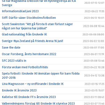
Se när Magdalena Eriksson får en hyllningströja av ICA
2023-07-13 12:07
Sverige
Informationsblad juni 2023
2023-06-22 11:55
Stff: Därför växer Stockholmsfotbollen
2023-06-13 10:01
Scott Swainston: "Att gå första 8 utan förlust säger
2023-06-08 10:44
något om hur tjejerna har jobbat"
Glad nationaldag från Enskede IK
2023-06-06 08:00
Sverige-Nya Zeeland på Friends Arena 16 juni!
2023-06-03 12:00
Save the date
2023-06-01 17:00
Oscar Forsberg, årets herrdomare 2022
2023-06-01 11:19
SFC 2023 ställs in
2023-05-08 13:46
Första veckan med Fotbollsfritids
2023-04-22 10:28
Spela fotboll i Enskede IK! Anmälan öppen för barn födda
2023-04-12 13:38
2017-2018
Lina Magnusson – ny ordförande i Enskede IK
2023-03-16 17:25
Enskede IK årsmöte 2023
2023-03-15 15:07
Kallelse till Enskede FF:s årsmöte 2023
2023-03-11 08:43
Valberedningens förslag till Enskede IK styrelse 2023
2023-03-07 11:46