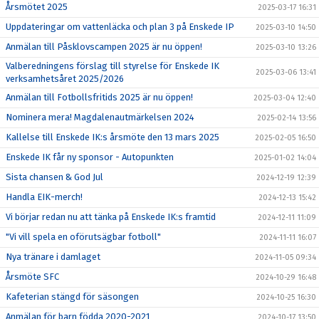
Årsmötet 2025
2025-03-17 16:31
Uppdateringar om vattenläcka och plan 3 på Enskede IP
2025-03-10 14:50
Anmälan till Påsklovscampen 2025 är nu öppen!
2025-03-10 13:26
Valberedningens förslag till styrelse för Enskede IK
2025-03-06 13:41
verksamhetsåret 2025/2026
Anmälan till Fotbollsfritids 2025 är nu öppen!
2025-03-04 12:40
Nominera mera! Magdalenautmärkelsen 2024
2025-02-14 13:56
Kallelse till Enskede IK:s årsmöte den 13 mars 2025
2025-02-05 16:50
Enskede IK får ny sponsor - Autopunkten
2025-01-02 14:04
Sista chansen & God Jul
2024-12-19 12:39
Handla EIK-merch!
2024-12-13 15:42
Vi börjar redan nu att tänka på Enskede IK:s framtid
2024-12-11 11:09
"Vi vill spela en oförutsägbar fotboll"
2024-11-11 16:07
Nya tränare i damlaget
2024-11-05 09:34
Årsmöte SFC
2024-10-29 16:48
Kafeterian stängd för säsongen
2024-10-25 16:30
Anmälan för barn födda 2020-2021
2024-10-17 13:50