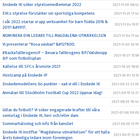
Enskede IK söker styrelsemedlemmar 2022
2021-11-30 08:42
EIK:s styrelse förstärker sin sportsliga kompetens
2021-11-25 17:42
I vår 2022 startar vi upp verksamhet för barn födda 2016 &
2021-11-24 15:57
2017! &#9917;
NOMINERA DIN LEDARE TILL MAGDALENA-UTMÄRKELSEN
2021-11-04 17:44
Vi presenterar "Rosa väskan" &#127800;
2021-11-03 16:10
#BackaTallkrogensIF – Bevara Tallkrogens BP/Valsknopp
2021-10-21 15:58
BP som fotbollsplan
Kallelse till SFC:s årsmöte 2021
2021-10-20 18:55
Höstcamp på Enskede IP
2021-10-01 13:51
Enskedemodellens tio punkter - vad vi vill i Enskede IK
2021-09-23 21:30
Anmälan till Stockholm Football Cup 2022 öppnar idag!
2021-09-15 13:37
2021-08-20 10:43
Gillar du fotboll? Vi söker engagerade krafter till våra
2021-07-06 09:05
seniorlag i Enskede IK, herr och/eller dam
Sommarhälsning och info från kansliet
2021-06-30 11:19
Enskede IK instiftar ”Magdalena-utmärkelsen” för att hylla
2021-06-15 12:41
årets kvinnliga ledare inom föreningen