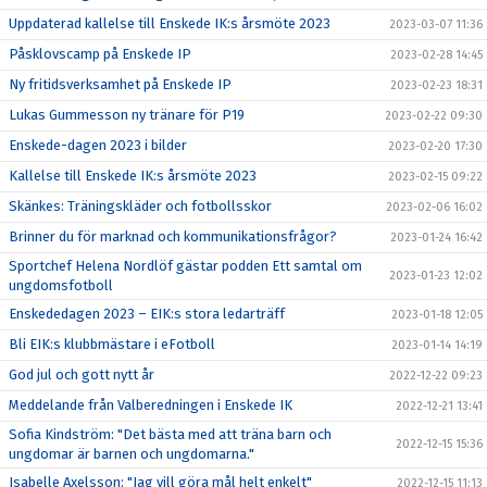
Uppdaterad kallelse till Enskede IK:s årsmöte 2023
2023-03-07 11:36
Påsklovscamp på Enskede IP
2023-02-28 14:45
Ny fritidsverksamhet på Enskede IP
2023-02-23 18:31
Lukas Gummesson ny tränare för P19
2023-02-22 09:30
Enskede-dagen 2023 i bilder
2023-02-20 17:30
Kallelse till Enskede IK:s årsmöte 2023
2023-02-15 09:22
Skänkes: Träningskläder och fotbollsskor
2023-02-06 16:02
Brinner du för marknad och kommunikationsfrågor?
2023-01-24 16:42
Sportchef Helena Nordlöf gästar podden Ett samtal om
2023-01-23 12:02
ungdomsfotboll
Enskededagen 2023 – EIK:s stora ledarträff
2023-01-18 12:05
Bli EIK:s klubbmästare i eFotboll
2023-01-14 14:19
God jul och gott nytt år
2022-12-22 09:23
Meddelande från Valberedningen i Enskede IK
2022-12-21 13:41
Sofia Kindström: "Det bästa med att träna barn och
2022-12-15 15:36
ungdomar är barnen och ungdomarna."
Isabelle Axelsson: "Jag vill göra mål helt enkelt"
2022-12-15 11:13