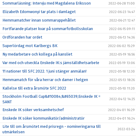
Sommarläsning: Intervju med Magdalena Eriksson
2022-06-28 11:00
Elizabeth Edomwonyi tar plats i damlaget
2022-06-23 14:47
Hemmamatcher innan sommaruppehållet
2022-06-21 12:47
Fortfarande platser kvar på sommarfotbollsskolan
2022-06-15 09:11
Ordföranden har ordet
2022-06-13 14:36
Superlördag mot Karlbergs BK
2022-06-02 15:29
Ny medarbetare och kollega på kansliet
2022-05-19 16:56
Var med och utveckla Enskede IK:s jämställdhetsarbete
2022-05-19 13:06
11 nationer till SFC 2022. 1 juni stänger anmälan!
2022-05-18 12:30
Hemmamatch för våra herrar och damer i helgen
2022-05-13 18:26
Kallelse till extra årsmöte SFC 2022
2022-05-10 11:20
Stockholm Football Cup&#10084;&#65039;Enskede IK =
2022-04-12 14:25
SANT
Enskede IK söker verksamhetschef
2022-04-01 16:29
Enskede IK söker kommunikatör/administratör
2022-04-01 16:24
Lite till om årsmötet med prisregn - nomineringarna till
2022-03-24
utmärkelsen