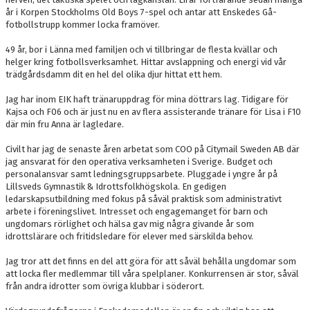
år i Korpen Stockholms Old Boys 7-spel och antar att Enskedes Gå-
fotbollstrupp kommer locka framöver.
49 år, bor i Länna med familjen och vi tillbringar de flesta kvällar och
helger kring fotbollsverksamhet. Hittar avslappning och energi vid vår
trädgårdsdamm dit en hel del olika djur hittat ett hem.
Jag har inom EIK haft tränaruppdrag för mina döttrars lag. Tidigare för
Kajsa och F06 och är just nu en av flera assisterande tränare för Lisa i F10
där min fru Anna är lagledare.
Civilt har jag de senaste åren arbetat som COO på Citymail Sweden AB där
jag ansvarat för den operativa verksamheten i Sverige. Budget och
personalansvar samt ledningsgruppsarbete. Pluggade i yngre år på
Lillsveds Gymnastik & Idrottsfolkhögskola. En gedigen
ledarskapsutbildning med fokus på såväl praktisk som administrativt
arbete i föreningslivet. Intresset och engagemanget för barn och
ungdomars rörlighet och hälsa gav mig några givande år som
idrottslärare och fritidsledare för elever med särskilda behov.
Jag tror att det finns en del att göra för att såväl behålla ungdomar som
att locka fler medlemmar till våra spelplaner. Konkurrensen är stor, såväl
från andra idrotter som övriga klubbar i söderort.