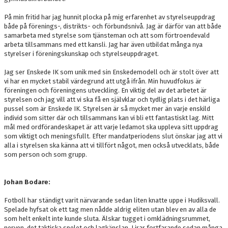
På min fritid har jag hunnit plocka på mig erfarenhet av styrelseuppdrag
både på förenings-, distrikts- och förbundsnivå. Jag är därför van att både
samarbeta med styrelse som tjänsteman och att som förtroendevald
arbeta tillsammans med ett kansli. Jag har även utbildat många nya
styrelser i föreningskunskap och styrelseuppdraget.
Jag ser Enskede IK som unik med sin Enskedemodell och är stolt över att
vi har en mycket stabil värdegrund att utgå ifrån. Min huvudfokus är
föreningen och föreningens utveckling. En viktig del av det arbetet är
styrelsen och jag vill att vi ska få en självklar och tydlig plats i det härliga
pussel som är Enskede IK. Styrelsen är så mycket mer än varje enskild
individ som sitter där och tillsammans kan vi bli ett fantastiskt lag. Mitt
mål med ordförandeskapet är att varje ledamot ska uppleva sitt uppdrag
som viktigt och meningsfullt. Efter mandatperiodens slut önskar jag att vi
alla i styrelsen ska känna att vi tillfört något, men också utvecklats, både
som person och som grupp.
Johan Bodare:
Fotboll har ständigt varit närvarande sedan liten knatte uppe i Hudiksvall.
Spelade hyfsat ok ett tag men nådde aldrig eliten utan blev en av alla de
som helt enkelt inte kunde sluta. Älskar tugget i omklädningsrummet,
nerven, det taktiska spelet och lagkänslan. Lirar fortfarande sedan många