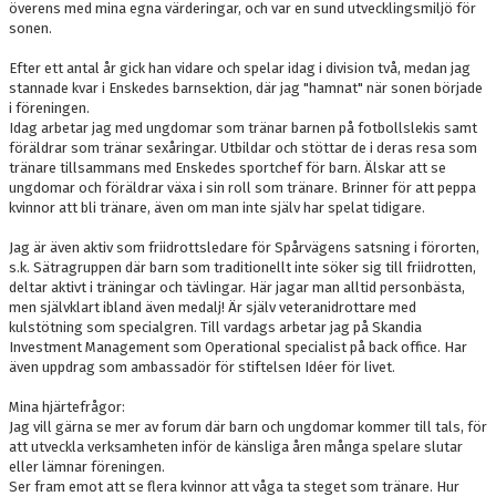
överens med mina egna värderingar, och var en sund utvecklingsmiljö för
sonen.
Efter ett antal år gick han vidare och spelar idag i division två, medan jag
stannade kvar i Enskedes barnsektion, där jag "hamnat" när sonen började
i föreningen.
Idag arbetar jag med ungdomar som tränar barnen på fotbollslekis samt
föräldrar som tränar sexåringar. Utbildar och stöttar de i deras resa som
tränare tillsammans med Enskedes sportchef för barn. Älskar att se
ungdomar och föräldrar växa i sin roll som tränare. Brinner för att peppa
kvinnor att bli tränare, även om man inte själv har spelat tidigare.
Jag är även aktiv som friidrottsledare för Spårvägens satsning i förorten,
s.k. Sätragruppen där barn som traditionellt inte söker sig till friidrotten,
deltar aktivt i träningar och tävlingar. Här jagar man alltid personbästa,
men självklart ibland även medalj! Är själv veteranidrottare med
kulstötning som specialgren. Till vardags arbetar jag på Skandia
Investment Management som Operational specialist på back office. Har
även uppdrag som ambassadör för stiftelsen Idéer för livet.
Mina hjärtefrågor:
Jag vill gärna se mer av forum där barn och ungdomar kommer till tals, för
att utveckla verksamheten inför de känsliga åren många spelare slutar
eller lämnar föreningen.
Ser fram emot att se flera kvinnor att våga ta steget som tränare. Hur