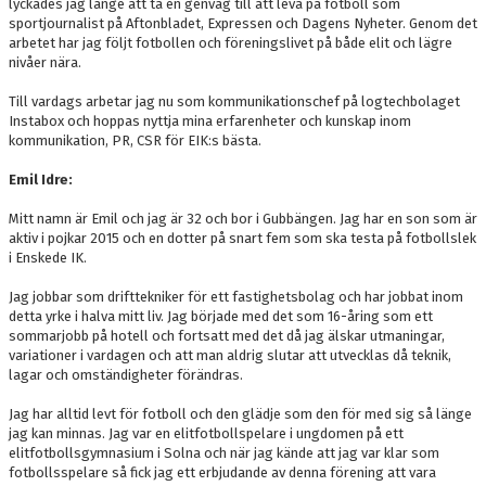
lyckades jag länge att ta en genväg till att leva på fotboll som
sportjournalist på Aftonbladet, Expressen och Dagens Nyheter. Genom det
arbetet har jag följt fotbollen och föreningslivet på både elit och lägre
nivåer nära.
Till vardags arbetar jag nu som kommunikationschef på logtechbolaget
Instabox och hoppas nyttja mina erfarenheter och kunskap inom
kommunikation, PR, CSR för EIK:s bästa.
Emil Idre:
Mitt namn är Emil och jag är 32 och bor i Gubbängen. Jag har en son som är
aktiv i pojkar 2015 och en dotter på snart fem som ska testa på fotbollslek
i Enskede IK.
Jag jobbar som drifttekniker för ett fastighetsbolag och har jobbat inom
detta yrke i halva mitt liv. Jag började med det som 16-åring som ett
sommarjobb på hotell och fortsatt med det då jag älskar utmaningar,
variationer i vardagen och att man aldrig slutar att utvecklas då teknik,
lagar och omständigheter förändras.
Jag har alltid levt för fotboll och den glädje som den för med sig så länge
jag kan minnas. Jag var en elitfotbollspelare i ungdomen på ett
elitfotbollsgymnasium i Solna och när jag kände att jag var klar som
fotbollsspelare så fick jag ett erbjudande av denna förening att vara