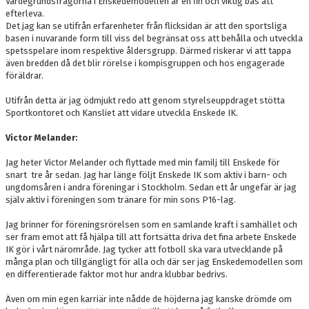
Värdegrundsfrågorna i Enskedemodellen är en fin och viktig bas att
efterleva.
Det jag kan se utifrån erfarenheter från flicksidan är att den sportsliga
basen i nuvarande form till viss del begränsat oss att behålla och utveckla
spetsspelare inom respektive åldersgrupp. Därmed riskerar vi att tappa
även bredden då det blir rörelse i kompisgruppen och hos engagerade
föräldrar.
Utifrån detta är jag ödmjukt redo att genom styrelseuppdraget stötta
Sportkontoret och Kansliet att vidare utveckla Enskede IK.
Victor Melander:
Jag heter Victor Melander och flyttade med min familj till Enskede för
snart tre år sedan. Jag har länge följt Enskede IK som aktiv i barn- och
ungdomsåren i andra föreningar i Stockholm. Sedan ett år ungefär är jag
själv aktiv i föreningen som tränare för min sons P16-lag.
Jag brinner för föreningsrörelsen som en samlande kraft i samhället och
ser fram emot att få hjälpa till att fortsätta driva det fina arbete Enskede
IK gör i vårt närområde. Jag tycker att fotboll ska vara utvecklande på
många plan och tillgängligt för alla och där ser jag Enskedemodellen som
en differentierade faktor mot hur andra klubbar bedrivs.
Även om min egen karriär inte nådde de höjderna jag kanske drömde om