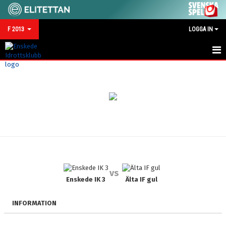
F 2013
LOGGA IN
HEM
NYHETER
KALENDER
MATCHER
TRUPPEN
vs
BILDGALLERI
Enskede IK 3
Älta IF gul
DOKUMENT
INFORMATION
KONTAKT