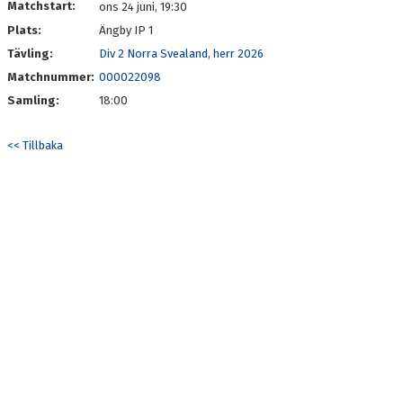
Matchstart:
ons 24 juni, 19:30
Plats:
Ängby IP 1
PARTNER
Tävling:
Div 2 Norra Svealand, herr 2026
PLACERINGAR I DIV 2/DIV 1
Matchnummer:
000022098
Samling:
18:00
<< Tillbaka