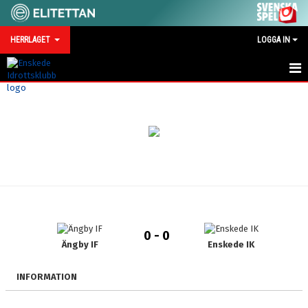
HERRLAGET
LOGGA IN
HEM
NYHETER
KALENDER
TRUPPEN
SERIEMOTSTÅNDARE 2026
0 - 0
BILDGALLERI
Ängby IF
Enskede IK
TRÄNINGSMATCHER 2026
INFORMATION
KONTAKT